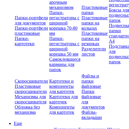
арочным
регистрат
механизмом
Пластиковые
Боксы для
Папки-
папки
подвесны
Папки-портфели
регистраторы с
Пластиковые
папок
для документов
шириной
папки на
Подвесны
Папки-портфели
корешка 70-80
кольцах
папки
пластиковые
мм
Пластиковые
стандарт
Папки-
Папки-
папки на
А4
картотеки
регистраторы с
резинках
Подставк
шириной
Разделители
для
корешка 50 мм
листов
подвесны
Самоклеящиеся
папок
карманы для
папок
Файлы и
Скоросшиватели
Картотеки и
папки
Пластиковые
компоненты
файловые
скоросшиватели
для картотек
Папки
Механизмы для
Картотеки для
файловые
скоросшивателя
карточек
для
Обложка без
Компоненты
документов
механизма
для картотек
Файлы-
вкладыши
Еще