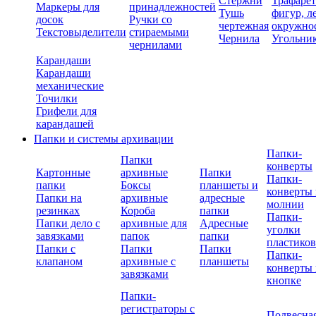
Стержни
Трафаре
Маркеры для
принадлежностей
Тушь
фигур, л
досок
Ручки со
чертежная
окружно
Текстовыделители
стираемыми
Чернила
Угольни
чернилами
Карандаши
Карандаши
механические
Точилки
Грифели для
карандашей
Папки и системы архивации
Папки-
Папки
конверты
Картонные
архивные
Папки
Папки-
папки
Боксы
планшеты и
конверты 
Папки на
архивные
адресные
молнии
резинках
Короба
папки
Папки-
Папки дело с
архивные для
Адресные
уголки
завязками
папок
папки
пластико
Папки с
Папки
Папки
Папки-
клапаном
архивные с
планшеты
конверты 
завязками
кнопке
Папки-
регистраторы с
Подвесна