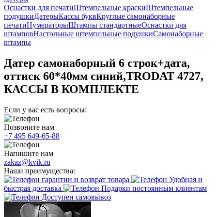
Оснастки для печати
Штемпельные краски
Штемпельные
подушки
Датеры
Кассы букв
Круглые самонаборные
печати
Нумераторы
Штампы стандартные
Оснастки для
штампов
Настольные штемпельные подушки
Самонаборные
штампы
Датер самонаборный 6 строк+дата,
оттиск 60*40мм синий,TRODAT 4727,
КАССЫ В КОМПЛЕКТЕ
Если у вас есть вопросы:
Позвоните нам
+7 495 649-65-88
Напишите нам
zakaz@kvik.ru
Наши преимущества:
гарантии и возврат товара
Удобная и
быстрая доставка
Подарки постоянным клиентам
Доступен самовывоз