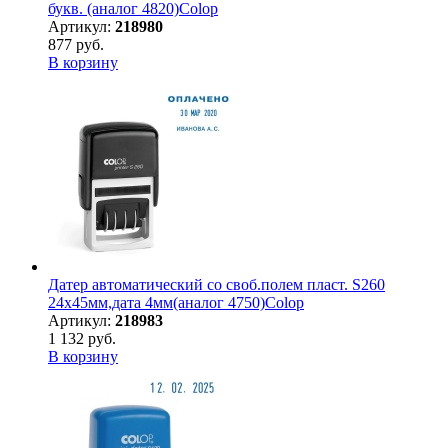
букв. (аналог 4820)Colop
Артикул:
218980
877 руб.
В корзину
Датер автоматический со своб.полем пласт. S260
24х45мм,дата 4мм(аналог 4750)Colop
Артикул:
218983
1 132 руб.
В корзину