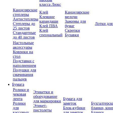
класса Люкс
Канцелярские
Клей
Канцелярские
степлеры
Клеящие
мелочи
Антистеплеры
карандаши
Зажимы для
Степлеры до
Лотки для
Клей ПВА
бумаг
25 листов
Клей
Скрепки
Стандартные
специальный
Булавки
до 40 листов
Настольные
аксессуары
Коврики на
стол
Подставки с
наполнением
Подушки для
смачивания
пальцев
Бумага
Ролики и
Этикетки и
чековая
оборудование
лента
Бумага для
для маркировки
Ролики
заметок
Бухгалтерск
Этикет-
для
Блок-кубики
бланки, кни
пистолеты
кассовых
для заметок
Бланки