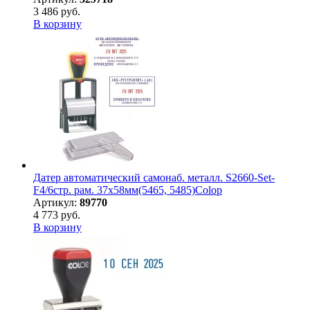
3 486 руб.
В корзину
Датер автоматический самонаб. металл. S2660-Set-
F4/6стр. рам. 37х58мм(5465, 5485)Colop
Артикул:
89770
4 773 руб.
В корзину