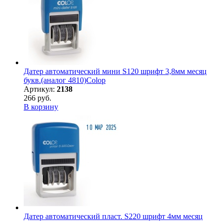
Датер автоматический мини S120 шрифт 3,8мм месяц
букв.(аналог 4810)Colop
Артикул:
2138
266 руб.
В корзину
Датер автоматический пласт. S220 шрифт 4мм месяц