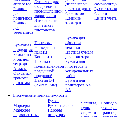
Этикетки для
аппаратов
Диспенсеры
самокопиру
складской и
Ролики
для закладок и
Бухгалтерск
промышленной
для
блокнотов
бланки
маркировки
принтеров
Клейкие
Книги учета
Этикет-лента
Ролики
закладки
для этикет-
для
пистолетов
телетайпов
Бумага для
Почтовые
офисной
Бумажная
конверты и
техники
продукция
пакеты
Цветная бумага
Блокноты
Конверты
для принтера
и бизнес-
Пакеты с
Бумага для
тетради
полиэтиленовой
плоттеров и
Атласы
воздушной
копировальных
Открытки,
подушкой
работ
грамоты,
Пакеты В4
Бумага для
дипломы
(250х353мм)
принтеров А4,
А3
Письменные принадлежности
Ручки
Чернила,
Принадл
Маркеры
Ручки гелевые
тушь,
для черч
Маркеры
Наборы
стержни
Транспо
перманентные
пишущих