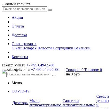
Личный кабинет
Акции
Оплата
Доставка
О канцтоварах
О канцтоварах
Новости
Сотрудники
Вакансии
Контакты
zakaz@kvik.ru
+7 495 649-65-88
zakaz@kvik.ru
+7 495 649-65-88
Товаров:
0
Товаров:
0
на
0 руб.
Меню
COVID-19
Средст
Мыло
Салфетки
дезинф
Дозаторы
антибактериальное
антибактериальные
и