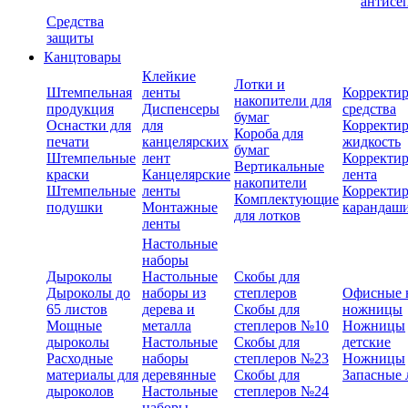
антисе
Средства
защиты
Канцтовары
Клейкие
Лотки и
Штемпельная
ленты
Корректи
накопители для
продукция
Диспенсеры
средства
бумаг
Оснастки для
для
Корректи
Короба для
печати
канцелярских
жидкость
бумаг
Штемпельные
лент
Корректи
Вертикальные
краски
Канцелярские
лента
накопители
Штемпельные
ленты
Корректи
Комплектующие
подушки
Монтажные
карандаш
для лотков
ленты
Настольные
наборы
Дыроколы
Настольные
Скобы для
Дыроколы до
наборы из
степлеров
Офисные 
65 листов
дерева и
Скобы для
ножницы
Мощные
металла
степлеров №10
Ножницы
дыроколы
Настольные
Скобы для
детские
Расходные
наборы
степлеров №23
Ножницы
материалы для
деревянные
Скобы для
Запасные 
дыроколов
Настольные
степлеров №24
наборы