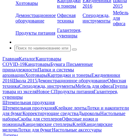
Картриджи
Ежедневники
Школа
Хозтовары
и тонеры
2016
2015
Мебель
Демонстрационное
Офисная
Спецодежда,
для
оборудование
техника
инструменты
офиса
Галантерея,
Продукты питания
сувениры
Главная
Каталог
Канцтовары
COVID-19
Канцтовары
Бумага
Письменные
принадлежности
Папки и системы
архивации
Хозтовары
Картриджи и тонеры
Ежедневники
2016
Школа 2015
Демонстрационное оборудование
Офисная
техника
Спецодежда, инструменты
Мебель для офиса
Группа
товара из экселя
Новое С
Продукты питания
Галантерея,
сувениры
Штемпельная продукция
Штемпельная продукция
Клейкие ленты
Лотки и накопители
для бумаг
Корректирующие средства
Дыроколы
Настольные
наборы
Скобы для степлеров
Офисные ножи и
ножницы
Канцелярские степлеры
Клей
Канцелярские
мелочи
Лотки для бумаг
Настольные аксессуары
Датеры