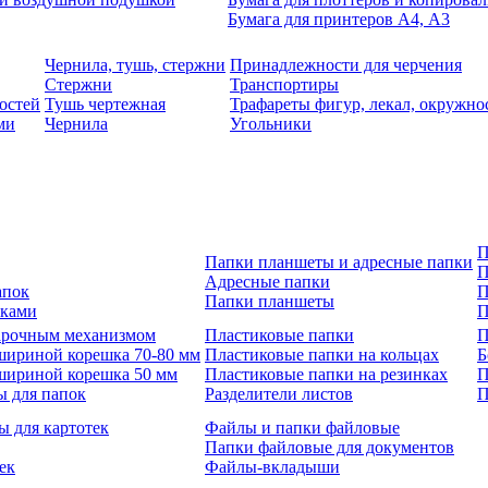
Бумага для принтеров А4, А3
Чернила, тушь, стержни
Принадлежности для черчения
Стержни
Транспортиры
остей
Тушь чертежная
Трафареты фигур, лекал, окружно
ми
Чернила
Угольники
П
Папки планшеты и адресные папки
П
Адресные папки
апок
П
Папки планшеты
зками
П
 арочным механизмом
Пластиковые папки
П
шириной корешка 70-80 мм
Пластиковые папки на кольцах
Б
шириной корешка 50 мм
Пластиковые папки на резинках
П
ы для папок
Разделители листов
П
ы для картотек
Файлы и папки файловые
Папки файловые для документов
ек
Файлы-вкладыши