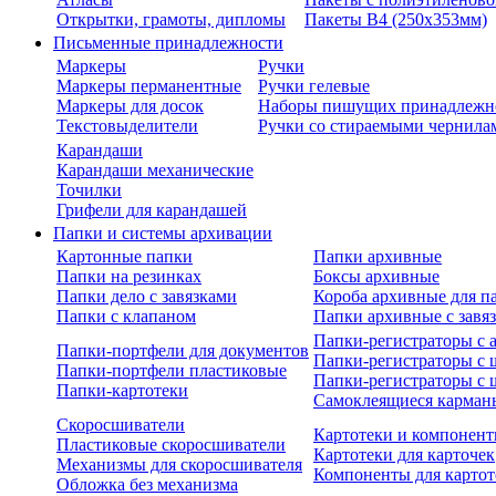
Открытки, грамоты, дипломы
Пакеты В4 (250х353мм)
Письменные принадлежности
Маркеры
Ручки
Маркеры перманентные
Ручки гелевые
Маркеры для досок
Наборы пишущих принадлежн
Текстовыделители
Ручки со стираемыми чернила
Карандаши
Карандаши механические
Точилки
Грифели для карандашей
Папки и системы архивации
Картонные папки
Папки архивные
Папки на резинках
Боксы архивные
Папки дело с завязками
Короба архивные для п
Папки с клапаном
Папки архивные с завя
Папки-регистраторы с
Папки-портфели для документов
Папки-регистраторы с 
Папки-портфели пластиковые
Папки-регистраторы с 
Папки-картотеки
Самоклеящиеся карман
Скоросшиватели
Картотеки и компонент
Пластиковые скоросшиватели
Картотеки для карточек
Механизмы для скоросшивателя
Компоненты для картот
Обложка без механизма