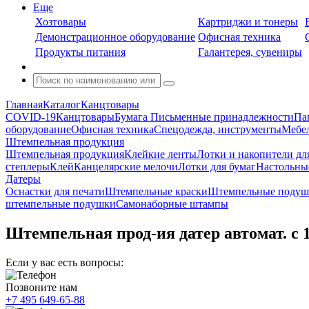
Еще
Хозтовары
Картриджи и тонеры
Демонстрационное оборудование
Офисная техника
Продукты питания
Галантерея, сувениры
Главная
Каталог
Канцтовары
COVID-19
Канцтовары
Бумага
Письменные принадлежности
Па
оборудование
Офисная техника
Спецодежда, инструменты
Мебел
Штемпельная продукция
Штемпельная продукция
Клейкие ленты
Лотки и накопители дл
степлеры
Клей
Канцелярские мелочи
Лотки для бумаг
Настольны
Датеры
Оснастки для печати
Штемпельные краски
Штемпельные подуш
штемпельные подушки
Самонаборные штампы
Штемпельная прод-ия датер автомат. с 
Если у вас есть вопросы:
Позвоните нам
+7 495 649-65-88