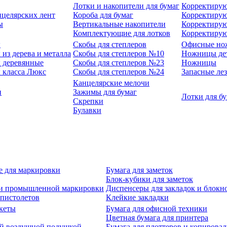
Лотки и накопители для бумаг
Корректирую
нцелярских лент
Короба для бумаг
Корректирую
ы
Вертикальные накопители
Корректирую
Комплектующие для лотков
Корректиру
ы
Скобы для степлеров
Офисные но
из дерева и металла
Скобы для степлеров №10
Ножницы де
 деревянные
Скобы для степлеров №23
Ножницы
 класса Люкс
Скобы для степлеров №24
Запасные ле
Канцелярские мелочи
и
Зажимы для бумаг
Лотки для б
Скрепки
Булавки
е для маркировки
Бумага для заметок
Блок-кубики для заметок
й и промышленной маркировки
Диспенсеры для закладок и блокн
-пистолетов
Клейкие закладки
кеты
Бумага для офисной техники
Цветная бумага для принтера
ой воздушной подушкой
Бумага для плоттеров и копирова