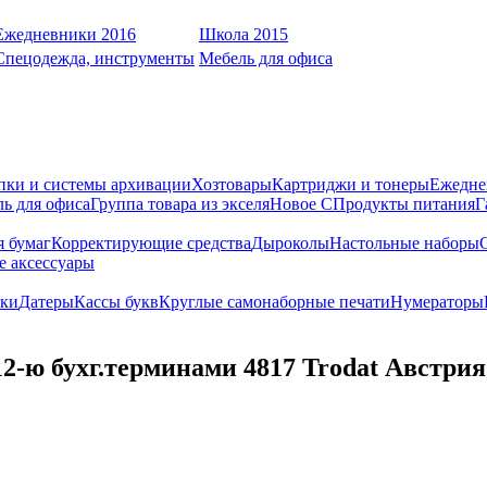
Ежедневники 2016
Школа 2015
Спецодежда, инструменты
Мебель для офиса
пки и системы архивации
Хозтовары
Картриджи и тонеры
Ежедне
ь для офиса
Группа товара из экселя
Новое С
Продукты питания
Г
я бумаг
Корректирующие средства
Дыроколы
Настольные наборы
е аксессуары
ки
Датеры
Кассы букв
Круглые самонаборные печати
Нумераторы
12-ю бухг.терминами 4817 Trodat Австрия