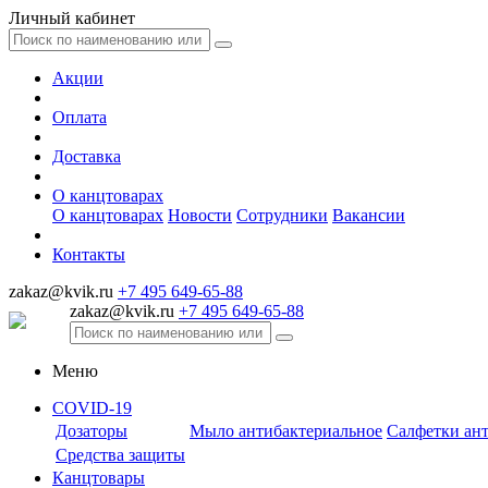
Личный кабинет
Акции
Оплата
Доставка
О канцтоварах
О канцтоварах
Новости
Сотрудники
Вакансии
Контакты
zakaz@kvik.ru
+7 495 649-65-88
zakaz@kvik.ru
+7 495 649-65-88
Меню
COVID-19
Дозаторы
Мыло антибактериальное
Салфетки ан
Средства защиты
Канцтовары