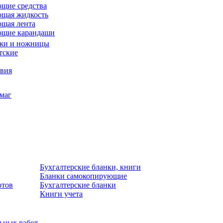
щие средства
щая жидкость
щая лента
ющие карандаши
жи и ножницы
тские
звия
умаг
Бухгалтерские бланки, книги
Бланки самокопирующие
отов
Бухгалтерские бланки
Книги учета
льных работ