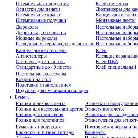
Штемпельная продукция
Клейкие ленты
Оснастки для печати
Диспенсеры для ка
Штемпельные краски
Канцелярские лент
Штемпельные подушки
Монтажные ленты
Дыроколы
Настольные набор
Дыроколы до 65 листов
Настольные наборы 
Мощные дыроколы
Настольные наборы
Расходные материалы для дыроколов
Настольные наборы
Канцелярские степлеры
Клей
Антистеплеры
Клеящие карандаш
Степлеры до 25 листов
Клей ПВА
Стандартные до 40 листов
Клей специальный
Настольные аксессуары
Коврики на стол
Подставки с наполнением
Подушки для смачивания пальцев
Бумага
Ролики и чековая лента
Этикетки и оборудовани
Ролики для кассовых аппаратов
Этикет-пистолеты
Ролики для принтеров
Этикетки для складско
Ролики для телетайпов
Этикет-лента для этикет
Бумажная продукция
Почтовые конверты и па
Блокноты и бизнес-тетради
Конверты
Атласы
Пакеты с полиэтиленов