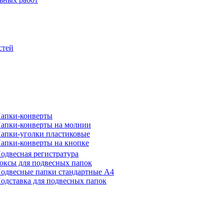
стей
апки-конверты
апки-конверты на молнии
апки-уголки пластиковые
апки-конверты на кнопке
одвесная регистратура
оксы для подвесных папок
одвесные папки стандартные А4
одставка для подвесных папок