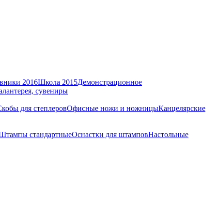
вники 2016
Школа 2015
Демонстрационное
алантерея, сувениры
Скобы для степлеров
Офисные ножи и ножницы
Канцелярские
Штампы стандартные
Оснастки для штампов
Настольные