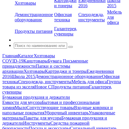
Картриджи
Ежедневники
Школа
Хозтовары
и тонеры
2016
2015
Мебель
Демонстрационное
Офисная
Спецодежда,
для
оборудование
техника
инструменты
офиса
Галантерея,
Продукты питания
сувениры
Главная
Каталог
Хозтовары
COVID-19
Канцтовары
Бумага
Письменные
принадлежности
Папки и системы
архивации
Хозтовары
Картриджи и тонеры
Ежедневники
2016
Школа 2015
Демонстрационное оборудование
Офисная
техника
Спецодежда, инструменты
Мебель для офиса
Группа
товара из экселя
Новое С
Продукты питания
Галантерея,
сувениры
Бумажная продукция и держатели
Емкости для мусора
Бытовая и профессиональная
химия
Мыло
Сопутствующие товары
Входные коврики и
напольные покрытия
Уборочный инвентарь
Упаковочные
материалы
Пакеты для мусора
Бумажная продукция и
держатели
Инструменты
Средства пожарной
безопасности
Посуда и аксессуары
Сигнальный инвентарь