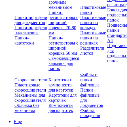
арочным
регистрат
механизмом
Пластиковые
Боксы для
Папки-
папки
подвесны
Папки-портфели
регистраторы с
Пластиковые
папок
для документов
шириной
папки на
Подвесны
Папки-портфели
корешка 70-80
кольцах
папки
пластиковые
мм
Пластиковые
стандарт
Папки-
Папки-
папки на
А4
картотеки
регистраторы с
резинках
Подставк
шириной
Разделители
для
корешка 50 мм
листов
подвесны
Самоклеящиеся
папок
карманы для
папок
Файлы и
Скоросшиватели
Картотеки и
папки
Пластиковые
компоненты
файловые
скоросшиватели
для картотек
Папки
Механизмы для
Картотеки для
файловые
скоросшивателя
карточек
для
Обложка без
Компоненты
документов
механизма
для картотек
Файлы-
вкладыши
Еще