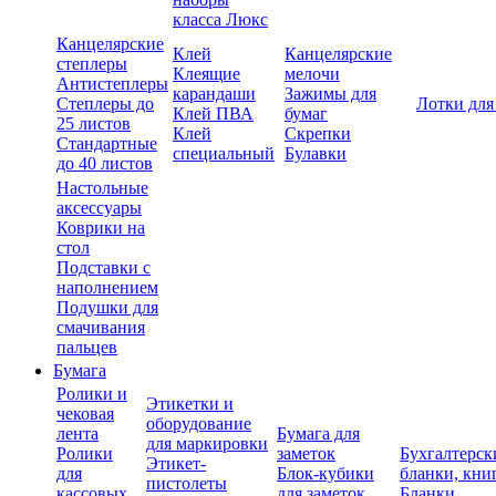
класса Люкс
Канцелярские
Клей
Канцелярские
степлеры
Клеящие
мелочи
Антистеплеры
карандаши
Зажимы для
Степлеры до
Лотки для
Клей ПВА
бумаг
25 листов
Клей
Скрепки
Стандартные
специальный
Булавки
до 40 листов
Настольные
аксессуары
Коврики на
стол
Подставки с
наполнением
Подушки для
смачивания
пальцев
Бумага
Ролики и
Этикетки и
чековая
оборудование
лента
Бумага для
для маркировки
Ролики
заметок
Бухгалтерск
Этикет-
для
Блок-кубики
бланки, кни
пистолеты
кассовых
для заметок
Бланки