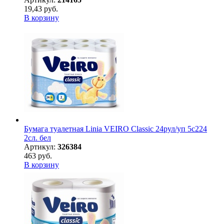
19,43 руб.
В корзину
Бумага туалетная Linia VEIRO Classic 24рул/уп 5с224
2сл. бел
Артикул:
326384
463 руб.
В корзину