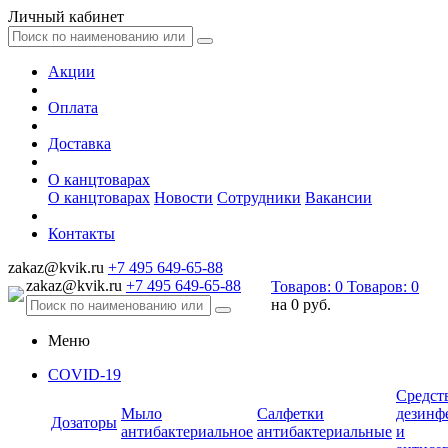
Личный кабинет
Акции
Оплата
Доставка
О канцтоварах
О канцтоварах
Новости
Сотрудники
Вакансии
Контакты
zakaz@kvik.ru
+7 495 649-65-88
zakaz@kvik.ru
+7 495 649-65-88
Товаров:
0
Товаров:
0
на
0 руб.
Меню
COVID-19
Средст
Мыло
Салфетки
дезинф
Дозаторы
антибактериальное
антибактериальные
и