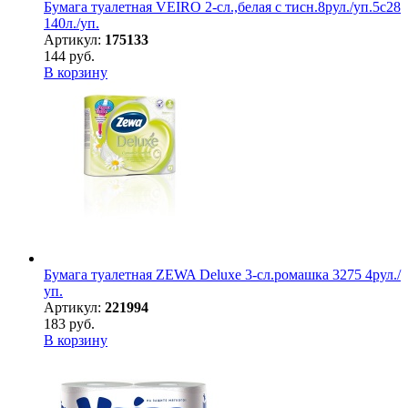
Бумага туалетная VEIRO 2-сл.,белая с тисн.8рул./уп.5с28
140л./уп.
Артикул:
175133
144 руб.
В корзину
Бумага туалетная ZEWA Deluxe 3-сл.ромашка 3275 4рул./
уп.
Артикул:
221994
183 руб.
В корзину