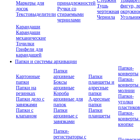
Стержни
Трафаре
Маркеры для
принадлежностей
Тушь
фигур, л
досок
Ручки со
чертежная
окружно
Текстовыделители
стираемыми
Чернила
Угольни
чернилами
Карандаши
Карандаши
механические
Точилки
Грифели для
карандашей
Папки и системы архивации
Папки-
Папки
конверты
Картонные
архивные
Папки
Папки-
папки
Боксы
планшеты и
конверты 
Папки на
архивные
адресные
молнии
резинках
Короба
папки
Папки-
Папки дело с
архивные для
Адресные
уголки
завязками
папок
папки
пластико
Папки с
Папки
Папки
Папки-
клапаном
архивные с
планшеты
конверты 
завязками
кнопке
Папки-
регистраторы с
Подвесна