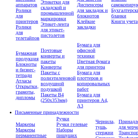
Этикетки для
аппаратов
Диспенсеры
самокопиру
складской и
Ролики
для закладок и
Бухгалтерск
промышленной
для
блокнотов
бланки
маркировки
принтеров
Клейкие
Книги учета
Этикет-лента
Ролики
закладки
для этикет-
для
пистолетов
телетайпов
Бумага для
Почтовые
офисной
Бумажная
конверты и
техники
продукция
пакеты
Цветная бумага
Блокноты
Конверты
для принтера
и бизнес-
Пакеты с
Бумага для
тетради
полиэтиленовой
плоттеров и
Атласы
воздушной
копировальных
Открытки,
подушкой
работ
грамоты,
Пакеты В4
Бумага для
дипломы
(250х353мм)
принтеров А4,
А3
Письменные принадлежности
Ручки
Чернила,
Принадл
Маркеры
Ручки гелевые
тушь,
для черч
Маркеры
Наборы
стержни
Транспо
перманентные
пишущих