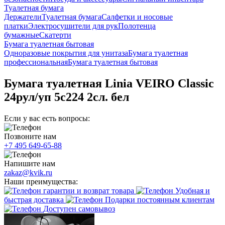
Туалетная бумага
Держатели
Туалетная бумага
Салфетки и носовые
платки
Электросушители для рук
Полотенца
бумажные
Скатерти
Бумага туалетная бытовая
Одноразовые покрытия для унитаза
Бумага туалетная
профессиональная
Бумага туалетная бытовая
Бумага туалетная Linia VEIRO Classic
24рул/уп 5с224 2сл. бел
Если у вас есть вопросы:
Позвоните нам
+7 495 649-65-88
Напишите нам
zakaz@kvik.ru
Наши преимущества:
гарантии и возврат товара
Удобная и
быстрая доставка
Подарки постоянным клиентам
Доступен самовывоз