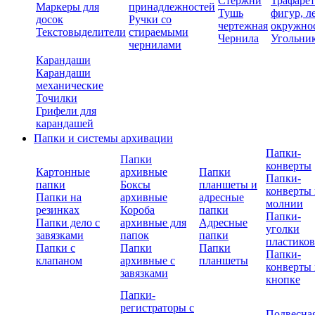
Стержни
Трафаре
Маркеры для
принадлежностей
Тушь
фигур, л
досок
Ручки со
чертежная
окружно
Текстовыделители
стираемыми
Чернила
Угольни
чернилами
Карандаши
Карандаши
механические
Точилки
Грифели для
карандашей
Папки и системы архивации
Папки-
Папки
конверты
Картонные
архивные
Папки
Папки-
папки
Боксы
планшеты и
конверты 
Папки на
архивные
адресные
молнии
резинках
Короба
папки
Папки-
Папки дело с
архивные для
Адресные
уголки
завязками
папок
папки
пластико
Папки с
Папки
Папки
Папки-
клапаном
архивные с
планшеты
конверты 
завязками
кнопке
Папки-
регистраторы с
Подвесна