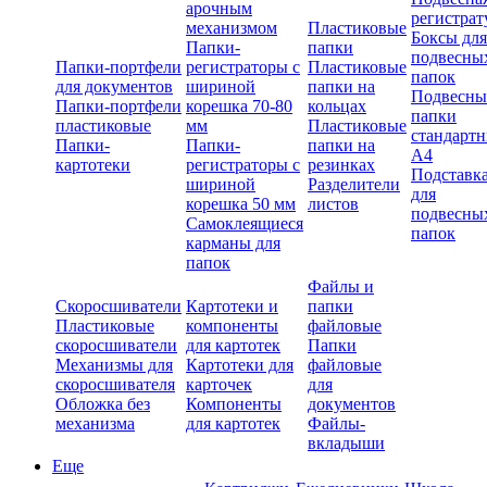
арочным
регистрат
механизмом
Пластиковые
Боксы для
Папки-
папки
подвесны
Папки-портфели
регистраторы с
Пластиковые
папок
для документов
шириной
папки на
Подвесны
Папки-портфели
корешка 70-80
кольцах
папки
пластиковые
мм
Пластиковые
стандарт
Папки-
Папки-
папки на
А4
картотеки
регистраторы с
резинках
Подставк
шириной
Разделители
для
корешка 50 мм
листов
подвесны
Самоклеящиеся
папок
карманы для
папок
Файлы и
Скоросшиватели
Картотеки и
папки
Пластиковые
компоненты
файловые
скоросшиватели
для картотек
Папки
Механизмы для
Картотеки для
файловые
скоросшивателя
карточек
для
Обложка без
Компоненты
документов
механизма
для картотек
Файлы-
вкладыши
Еще