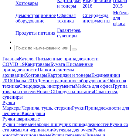
Картриджи
Ежедневники
Школа
Хозтовары
и тонеры
2016
2015
Мебель
Демонстрационное
Офисная
Спецодежда,
для
оборудование
техника
инструменты
офиса
Галантерея,
Продукты питания
сувениры
Главная
Каталог
Письменные принадлежности
COVID-19
Канцтовары
Бумага
Письменные
принадлежности
Папки и системы
архивации
Хозтовары
Картриджи и тонеры
Ежедневники
2016
Школа 2015
Демонстрационное оборудование
Офисная
техника
Спецодежда, инструменты
Мебель для офиса
Группа
товара из экселя
Новое С
Продукты питания
Галантерея,
сувениры
Ручки
Маркеры
Чернила, тушь, стержни
Ручки
Принадлежности для
черчения
Карандаши
Ручки шариковые
Ручки гелевые
Наборы пишущих принадлежностей
Ручки со
стираемыми чернилами
Футляры для ручек
Ручки
многофункциональные
Ручки перьевые
Линеры и