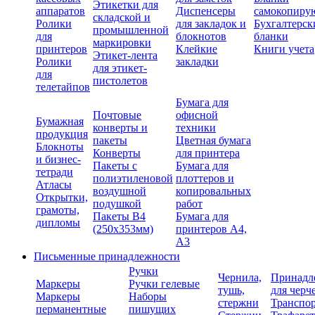
Этикетки для
аппаратов
Диспенсеры
самокопиру
складской и
Ролики
для закладок и
Бухгалтерск
промышленной
для
блокнотов
бланки
маркировки
принтеров
Клейкие
Книги учета
Этикет-лента
Ролики
закладки
для этикет-
для
пистолетов
телетайпов
Бумага для
Почтовые
офисной
Бумажная
конверты и
техники
продукция
пакеты
Цветная бумага
Блокноты
Конверты
для принтера
и бизнес-
Пакеты с
Бумага для
тетради
полиэтиленовой
плоттеров и
Атласы
воздушной
копировальных
Открытки,
подушкой
работ
грамоты,
Пакеты В4
Бумага для
дипломы
(250х353мм)
принтеров А4,
А3
Письменные принадлежности
Ручки
Чернила,
Принадл
Маркеры
Ручки гелевые
тушь,
для черч
Маркеры
Наборы
стержни
Транспо
перманентные
пишущих