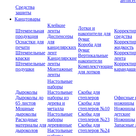
антисе
Средства
защиты
Канцтовары
Клейкие
Лотки и
Штемпельная
ленты
Корректи
накопители для
продукция
Диспенсеры
средства
бумаг
Оснастки для
для
Корректи
Короба для
печати
канцелярских
жидкость
бумаг
Штемпельные
лент
Корректи
Вертикальные
краски
Канцелярские
лента
накопители
Штемпельные
ленты
Корректи
Комплектующие
подушки
Монтажные
карандаш
для лотков
ленты
Настольные
наборы
Дыроколы
Настольные
Скобы для
Дыроколы до
наборы из
степлеров
Офисные 
65 листов
дерева и
Скобы для
ножницы
Мощные
металла
степлеров №10
Ножницы
дыроколы
Настольные
Скобы для
детские
Расходные
наборы
степлеров №23
Ножницы
материалы для
деревянные
Скобы для
Запасные 
дыроколов
Настольные
степлеров №24
наборы