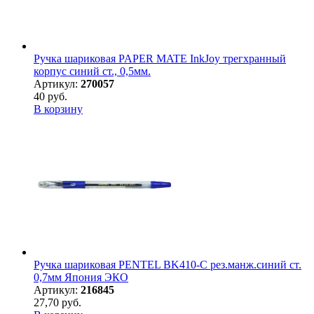
Ручка шариковая PAPER MATE InkJoy трегхранный
корпус синий ст., 0,5мм.
Артикул:
270057
40 руб.
В корзину
Ручка шариковая PENTEL BK410-С рез.манж.синий ст.
0,7мм Япония ЭКО
Артикул:
216845
27,70 руб.