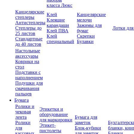
класса Люкс
Канцелярские
Клей
Канцелярские
степлеры
Клеящие
мелочи
Антистеплеры
карандаши
Зажимы для
Степлеры до
Лотки для
Клей ПВА
бумаг
25 листов
Клей
Скрепки
Стандартные
специальный
Булавки
до 40 листов
Настольные
аксессуары
Коврики на
стол
Подставки с
наполнением
Подушки для
смачивания
пальцев
Бумага
Ролики и
Этикетки и
чековая
оборудование
лента
Бумага для
для маркировки
Ролики
заметок
Бухгалтерск
Этикет-
для
Блок-кубики
бланки, кни
пистолеты
кассовых
для заметок
Бланки