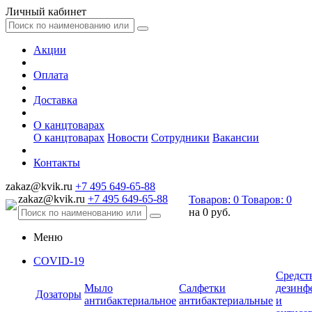
Личный кабинет
Акции
Оплата
Доставка
О канцтоварах
О канцтоварах
Новости
Сотрудники
Вакансии
Контакты
zakaz@kvik.ru
+7 495 649-65-88
zakaz@kvik.ru
+7 495 649-65-88
Товаров:
0
Товаров:
0
на
0 руб.
Меню
COVID-19
Средст
Мыло
Салфетки
дезинф
Дозаторы
антибактериальное
антибактериальные
и