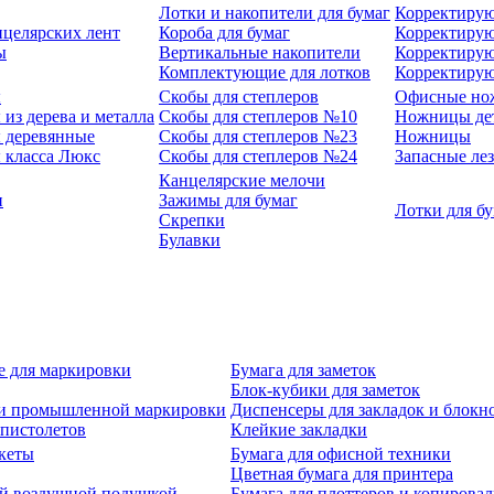
Лотки и накопители для бумаг
Корректирую
нцелярских лент
Короба для бумаг
Корректирую
ы
Вертикальные накопители
Корректирую
Комплектующие для лотков
Корректиру
ы
Скобы для степлеров
Офисные но
из дерева и металла
Скобы для степлеров №10
Ножницы де
 деревянные
Скобы для степлеров №23
Ножницы
 класса Люкс
Скобы для степлеров №24
Запасные ле
Канцелярские мелочи
и
Зажимы для бумаг
Лотки для б
Скрепки
Булавки
е для маркировки
Бумага для заметок
Блок-кубики для заметок
й и промышленной маркировки
Диспенсеры для закладок и блокн
-пистолетов
Клейкие закладки
кеты
Бумага для офисной техники
Цветная бумага для принтера
ой воздушной подушкой
Бумага для плоттеров и копирова