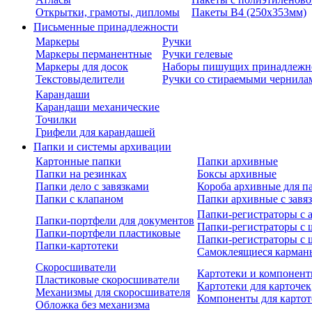
Открытки, грамоты, дипломы
Пакеты В4 (250х353мм)
Письменные принадлежности
Маркеры
Ручки
Маркеры перманентные
Ручки гелевые
Маркеры для досок
Наборы пишущих принадлежн
Текстовыделители
Ручки со стираемыми чернила
Карандаши
Карандаши механические
Точилки
Грифели для карандашей
Папки и системы архивации
Картонные папки
Папки архивные
Папки на резинках
Боксы архивные
Папки дело с завязками
Короба архивные для п
Папки с клапаном
Папки архивные с завя
Папки-регистраторы с
Папки-портфели для документов
Папки-регистраторы с 
Папки-портфели пластиковые
Папки-регистраторы с 
Папки-картотеки
Самоклеящиеся карман
Скоросшиватели
Картотеки и компонент
Пластиковые скоросшиватели
Картотеки для карточек
Механизмы для скоросшивателя
Компоненты для картот
Обложка без механизма