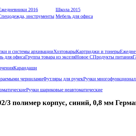
Ежедневники 2016
Школа 2015
Спецодежда, инструменты
Мебель для офиса
пки и системы архивации
Хозтовары
Картриджи и тонеры
Ежедне
ь для офиса
Группа товара из экселя
Новое С
Продукты питания
Г
рчения
Карандаши
ираемыми чернилами
Футляры для ручек
Ручки многофункционал
оматические
Ручки шариковые неавтоматические
3 полимер корпус, синий, 0,8 мм Герм