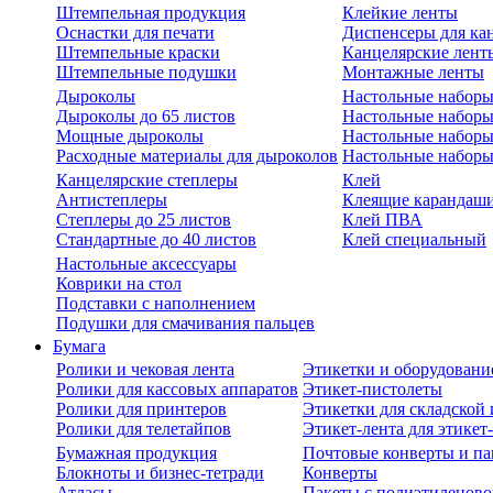
Штемпельная продукция
Клейкие ленты
Оснастки для печати
Диспенсеры для ка
Штемпельные краски
Канцелярские лент
Штемпельные подушки
Монтажные ленты
Дыроколы
Настольные набор
Дыроколы до 65 листов
Настольные наборы 
Мощные дыроколы
Настольные наборы
Расходные материалы для дыроколов
Настольные наборы
Канцелярские степлеры
Клей
Антистеплеры
Клеящие карандаш
Степлеры до 25 листов
Клей ПВА
Стандартные до 40 листов
Клей специальный
Настольные аксессуары
Коврики на стол
Подставки с наполнением
Подушки для смачивания пальцев
Бумага
Ролики и чековая лента
Этикетки и оборудовани
Ролики для кассовых аппаратов
Этикет-пистолеты
Ролики для принтеров
Этикетки для складско
Ролики для телетайпов
Этикет-лента для этикет
Бумажная продукция
Почтовые конверты и па
Блокноты и бизнес-тетради
Конверты
Атласы
Пакеты с полиэтиленов