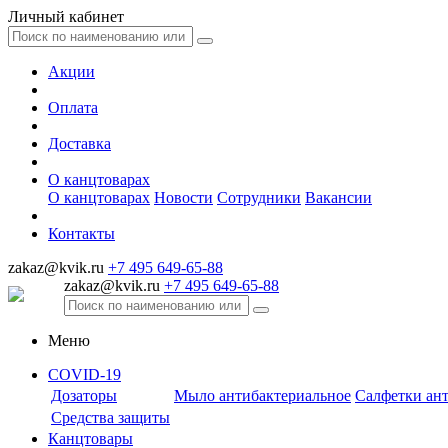
Личный кабинет
Акции
Оплата
Доставка
О канцтоварах
О канцтоварах
Новости
Сотрудники
Вакансии
Контакты
zakaz@kvik.ru
+7 495 649-65-88
zakaz@kvik.ru
+7 495 649-65-88
Меню
COVID-19
Дозаторы
Мыло антибактериальное
Салфетки ан
Средства защиты
Канцтовары