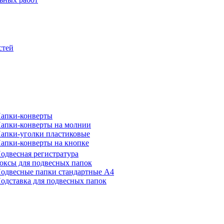
стей
апки-конверты
апки-конверты на молнии
апки-уголки пластиковые
апки-конверты на кнопке
одвесная регистратура
оксы для подвесных папок
одвесные папки стандартные А4
одставка для подвесных папок