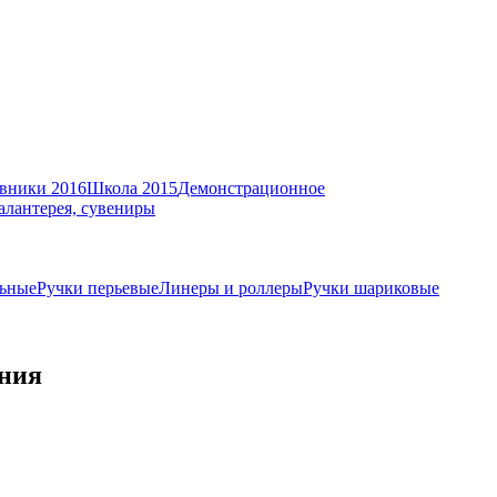
вники 2016
Школа 2015
Демонстрационное
алантерея, сувениры
ьные
Ручки перьевые
Линеры и роллеры
Ручки шариковые
ания