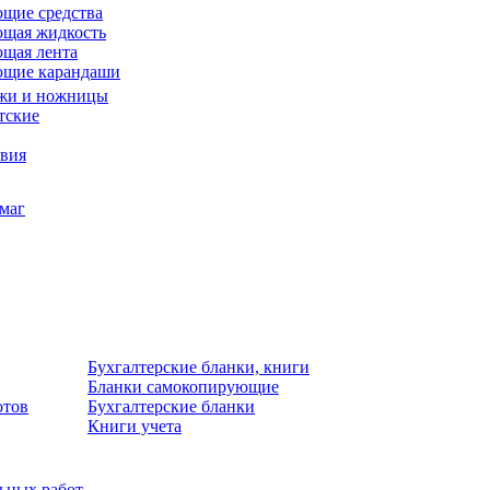
щие средства
щая жидкость
щая лента
ющие карандаши
жи и ножницы
тские
звия
умаг
Бухгалтерские бланки, книги
Бланки самокопирующие
отов
Бухгалтерские бланки
Книги учета
льных работ