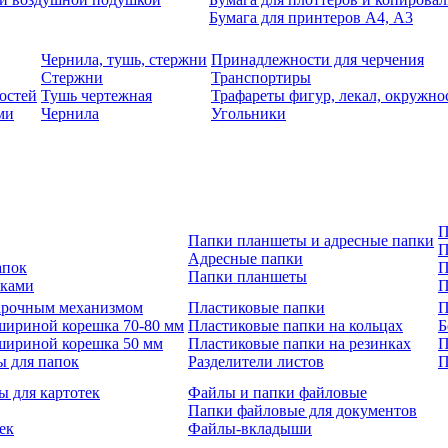
Бумага для принтеров А4, А3
Чернила, тушь, стержни
Принадлежности для черчения
Стержни
Транспортиры
остей
Тушь чертежная
Трафареты фигур, лекал, окружно
ми
Чернила
Угольники
П
Папки планшеты и адресные папки
П
Адресные папки
апок
П
Папки планшеты
зками
П
 арочным механизмом
Пластиковые папки
П
шириной корешка 70-80 мм
Пластиковые папки на кольцах
Б
шириной корешка 50 мм
Пластиковые папки на резинках
П
ы для папок
Разделители листов
П
ы для картотек
Файлы и папки файловые
Папки файловые для документов
ек
Файлы-вкладыши