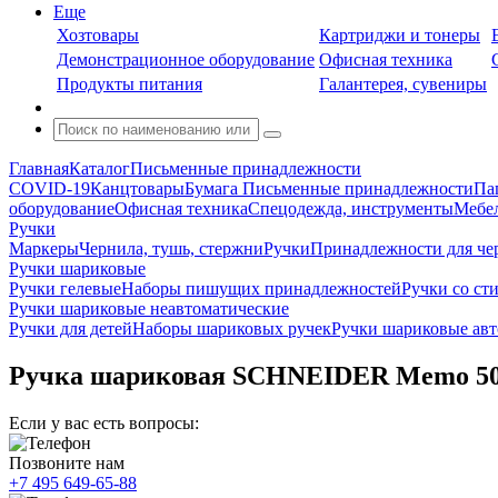
Еще
Хозтовары
Картриджи и тонеры
Демонстрационное оборудование
Офисная техника
Продукты питания
Галантерея, сувениры
Главная
Каталог
Письменные принадлежности
COVID-19
Канцтовары
Бумага
Письменные принадлежности
Па
оборудование
Офисная техника
Спецодежда, инструменты
Мебел
Ручки
Маркеры
Чернила, тушь, стержни
Ручки
Принадлежности для че
Ручки шариковые
Ручки гелевые
Наборы пишущих принадлежностей
Ручки со ст
Ручки шариковые неавтоматические
Ручки для детей
Наборы шариковых ручек
Ручки шариковые авт
Ручка шариковая SCHNEIDER Memo 502/
Если у вас есть вопросы:
Позвоните нам
+7 495 649-65-88