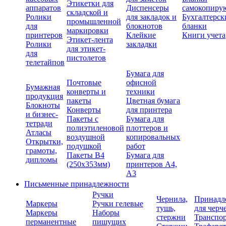
Этикетки для
аппаратов
Диспенсеры
самокопиру
складской и
Ролики
для закладок и
Бухгалтерск
промышленной
для
блокнотов
бланки
маркировки
принтеров
Клейкие
Книги учета
Этикет-лента
Ролики
закладки
для этикет-
для
пистолетов
телетайпов
Бумага для
Почтовые
офисной
Бумажная
конверты и
техники
продукция
пакеты
Цветная бумага
Блокноты
Конверты
для принтера
и бизнес-
Пакеты с
Бумага для
тетради
полиэтиленовой
плоттеров и
Атласы
воздушной
копировальных
Открытки,
подушкой
работ
грамоты,
Пакеты В4
Бумага для
дипломы
(250х353мм)
принтеров А4,
А3
Письменные принадлежности
Ручки
Чернила,
Принадл
Маркеры
Ручки гелевые
тушь,
для черч
Маркеры
Наборы
стержни
Транспо
перманентные
пишущих