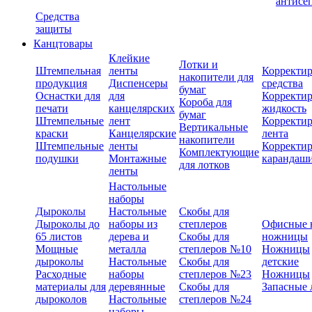
антисе
Средства
защиты
Канцтовары
Клейкие
Лотки и
Штемпельная
ленты
Корректи
накопители для
продукция
Диспенсеры
средства
бумаг
Оснастки для
для
Корректи
Короба для
печати
канцелярских
жидкость
бумаг
Штемпельные
лент
Корректи
Вертикальные
краски
Канцелярские
лента
накопители
Штемпельные
ленты
Корректи
Комплектующие
подушки
Монтажные
карандаш
для лотков
ленты
Настольные
наборы
Дыроколы
Настольные
Скобы для
Дыроколы до
наборы из
степлеров
Офисные 
65 листов
дерева и
Скобы для
ножницы
Мощные
металла
степлеров №10
Ножницы
дыроколы
Настольные
Скобы для
детские
Расходные
наборы
степлеров №23
Ножницы
материалы для
деревянные
Скобы для
Запасные 
дыроколов
Настольные
степлеров №24
наборы