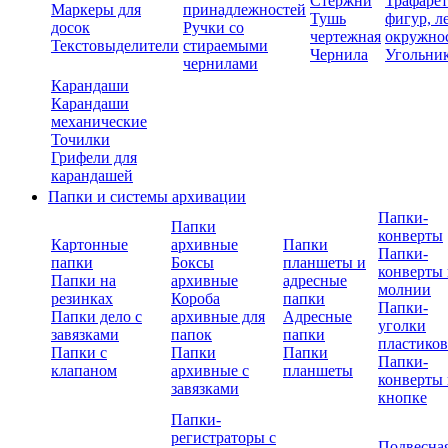
Стержни
Трафаре
Маркеры для
принадлежностей
Тушь
фигур, л
досок
Ручки со
чертежная
окружно
Текстовыделители
стираемыми
Чернила
Угольни
чернилами
Карандаши
Карандаши
механические
Точилки
Грифели для
карандашей
Папки и системы архивации
Папки-
Папки
конверты
Картонные
архивные
Папки
Папки-
папки
Боксы
планшеты и
конверты 
Папки на
архивные
адресные
молнии
резинках
Короба
папки
Папки-
Папки дело с
архивные для
Адресные
уголки
завязками
папок
папки
пластико
Папки с
Папки
Папки
Папки-
клапаном
архивные с
планшеты
конверты 
завязками
кнопке
Папки-
регистраторы с
Подвесна