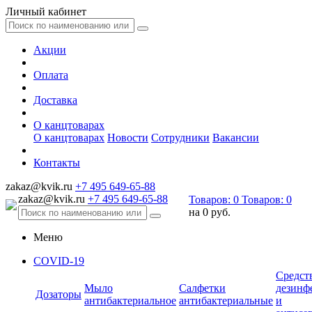
Личный кабинет
Акции
Оплата
Доставка
О канцтоварах
О канцтоварах
Новости
Сотрудники
Вакансии
Контакты
zakaz@kvik.ru
+7 495 649-65-88
zakaz@kvik.ru
+7 495 649-65-88
Товаров:
0
Товаров:
0
на
0 руб.
Меню
COVID-19
Средст
Мыло
Салфетки
дезинф
Дозаторы
антибактериальное
антибактериальные
и