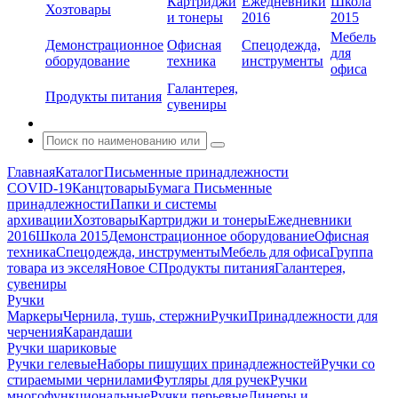
Картриджи
Ежедневники
Школа
Хозтовары
и тонеры
2016
2015
Мебель
Демонстрационное
Офисная
Спецодежда,
для
оборудование
техника
инструменты
офиса
Галантерея,
Продукты питания
сувениры
Главная
Каталог
Письменные принадлежности
COVID-19
Канцтовары
Бумага
Письменные
принадлежности
Папки и системы
архивации
Хозтовары
Картриджи и тонеры
Ежедневники
2016
Школа 2015
Демонстрационное оборудование
Офисная
техника
Спецодежда, инструменты
Мебель для офиса
Группа
товара из экселя
Новое С
Продукты питания
Галантерея,
сувениры
Ручки
Маркеры
Чернила, тушь, стержни
Ручки
Принадлежности для
черчения
Карандаши
Ручки шариковые
Ручки гелевые
Наборы пишущих принадлежностей
Ручки со
стираемыми чернилами
Футляры для ручек
Ручки
многофункциональные
Ручки перьевые
Линеры и