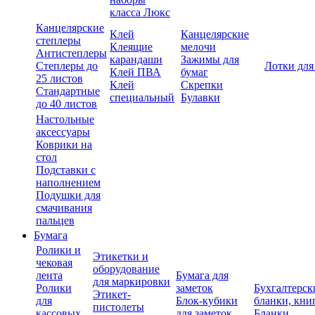
класса Люкс
Канцелярские
Клей
Канцелярские
степлеры
Клеящие
мелочи
Антистеплеры
карандаши
Зажимы для
Степлеры до
Лотки для
Клей ПВА
бумаг
25 листов
Клей
Скрепки
Стандартные
специальный
Булавки
до 40 листов
Настольные
аксессуары
Коврики на
стол
Подставки с
наполнением
Подушки для
смачивания
пальцев
Бумага
Ролики и
Этикетки и
чековая
оборудование
лента
Бумага для
для маркировки
Ролики
заметок
Бухгалтерск
Этикет-
для
Блок-кубики
бланки, кни
пистолеты
кассовых
для заметок
Бланки