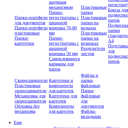
арочным
регистрат
механизмом
Пластиковые
Боксы для
Папки-
папки
подвесны
Папки-портфели
регистраторы с
Пластиковые
папок
для документов
шириной
папки на
Подвесны
Папки-портфели
корешка 70-80
кольцах
папки
пластиковые
мм
Пластиковые
стандарт
Папки-
Папки-
папки на
А4
картотеки
регистраторы с
резинках
Подставк
шириной
Разделители
для
корешка 50 мм
листов
подвесны
Самоклеящиеся
папок
карманы для
папок
Файлы и
Скоросшиватели
Картотеки и
папки
Пластиковые
компоненты
файловые
скоросшиватели
для картотек
Папки
Механизмы для
Картотеки для
файловые
скоросшивателя
карточек
для
Обложка без
Компоненты
документов
механизма
для картотек
Файлы-
вкладыши
Еще