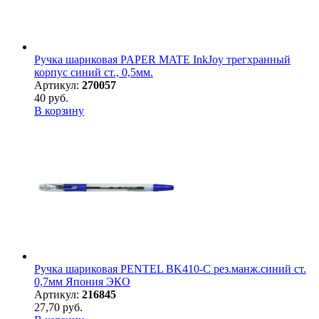
Ручка шариковая PAPER MATE InkJoy трегхранный
корпус синий ст., 0,5мм.
Артикул:
270057
40 руб.
В корзину
Ручка шариковая PENTEL BK410-С рез.манж.синий ст.
0,7мм Япония ЭКО
Артикул:
216845
27,70 руб.