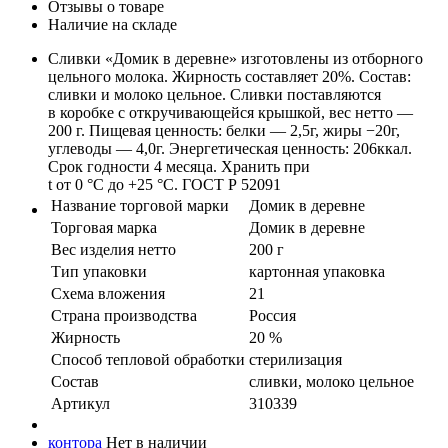
Отзывы о товаре
Наличие на складе
Сливки «Домик в деревне» изготовлены из отборного
цельного молока. Жирность составляет 20%. Состав:
сливки и молоко цельное. Сливки поставляются
в коробке с откручивающейся крышкой, вес нетто —
200 г. Пищевая ценность: белки — 2,5г, жиры −20г,
углеводы — 4,0г. Энергетическая ценность: 206ккал.
Срок годности 4 месяца. Хранить при
t от 0 °C до +25 °C. ГОСТ Р 52091
Название торговой марки
Домик в деревне
Торговая марка
Домик в деревне
Вес изделия нетто
200 г
Тип упаковки
картонная упаковка
Схема вложения
21
Страна производства
Россия
Жирность
20 %
Способ тепловой обработки
стерилизация
Состав
сливки, молоко цельное
Артикул
310339
контора
Нет в наличии