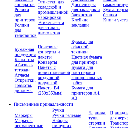
Этикетки для
аппаратов
Диспенсеры
самокопиру
складской и
Ролики
для закладок и
Бухгалтерск
промышленной
для
блокнотов
бланки
маркировки
принтеров
Клейкие
Книги учета
Этикет-лента
Ролики
закладки
для этикет-
для
пистолетов
телетайпов
Бумага для
Почтовые
офисной
Бумажная
конверты и
техники
продукция
пакеты
Цветная бумага
Блокноты
Конверты
для принтера
и бизнес-
Пакеты с
Бумага для
тетради
полиэтиленовой
плоттеров и
Атласы
воздушной
копировальных
Открытки,
подушкой
работ
грамоты,
Пакеты В4
Бумага для
дипломы
(250х353мм)
принтеров А4,
А3
Письменные принадлежности
Ручки
Чернила,
Принадл
Маркеры
Ручки гелевые
тушь,
для черч
Маркеры
Наборы
стержни
Транспо
перманентные
пишущих