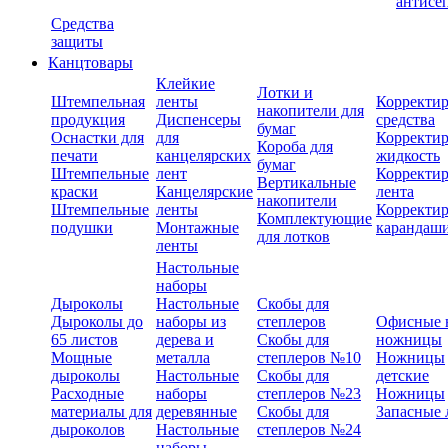
антисе
Средства
защиты
Канцтовары
Клейкие
Лотки и
Штемпельная
ленты
Корректи
накопители для
продукция
Диспенсеры
средства
бумаг
Оснастки для
для
Корректи
Короба для
печати
канцелярских
жидкость
бумаг
Штемпельные
лент
Корректи
Вертикальные
краски
Канцелярские
лента
накопители
Штемпельные
ленты
Корректи
Комплектующие
подушки
Монтажные
карандаш
для лотков
ленты
Настольные
наборы
Дыроколы
Настольные
Скобы для
Дыроколы до
наборы из
степлеров
Офисные 
65 листов
дерева и
Скобы для
ножницы
Мощные
металла
степлеров №10
Ножницы
дыроколы
Настольные
Скобы для
детские
Расходные
наборы
степлеров №23
Ножницы
материалы для
деревянные
Скобы для
Запасные 
дыроколов
Настольные
степлеров №24
наборы