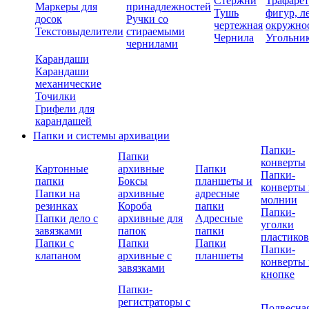
Стержни
Трафаре
Маркеры для
принадлежностей
Тушь
фигур, л
досок
Ручки со
чертежная
окружно
Текстовыделители
стираемыми
Чернила
Угольни
чернилами
Карандаши
Карандаши
механические
Точилки
Грифели для
карандашей
Папки и системы архивации
Папки-
Папки
конверты
Картонные
архивные
Папки
Папки-
папки
Боксы
планшеты и
конверты 
Папки на
архивные
адресные
молнии
резинках
Короба
папки
Папки-
Папки дело с
архивные для
Адресные
уголки
завязками
папок
папки
пластико
Папки с
Папки
Папки
Папки-
клапаном
архивные с
планшеты
конверты 
завязками
кнопке
Папки-
регистраторы с
Подвесна