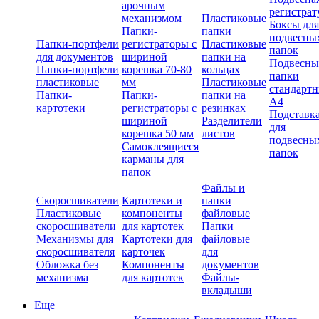
арочным
регистрат
механизмом
Пластиковые
Боксы для
Папки-
папки
подвесны
Папки-портфели
регистраторы с
Пластиковые
папок
для документов
шириной
папки на
Подвесны
Папки-портфели
корешка 70-80
кольцах
папки
пластиковые
мм
Пластиковые
стандарт
Папки-
Папки-
папки на
А4
картотеки
регистраторы с
резинках
Подставк
шириной
Разделители
для
корешка 50 мм
листов
подвесны
Самоклеящиеся
папок
карманы для
папок
Файлы и
Скоросшиватели
Картотеки и
папки
Пластиковые
компоненты
файловые
скоросшиватели
для картотек
Папки
Механизмы для
Картотеки для
файловые
скоросшивателя
карточек
для
Обложка без
Компоненты
документов
механизма
для картотек
Файлы-
вкладыши
Еще