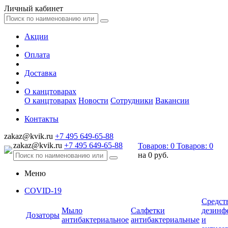
Личный кабинет
Акции
Оплата
Доставка
О канцтоварах
О канцтоварах
Новости
Сотрудники
Вакансии
Контакты
zakaz@kvik.ru
+7 495 649-65-88
zakaz@kvik.ru
+7 495 649-65-88
Товаров:
0
Товаров:
0
на
0 руб.
Меню
COVID-19
Средст
Мыло
Салфетки
дезинф
Дозаторы
антибактериальное
антибактериальные
и