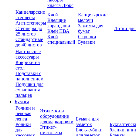
класса Люкс
Канцелярские
Клей
Канцелярские
степлеры
Клеящие
мелочи
Антистеплеры
карандаши
Зажимы для
Степлеры до
Лотки для
Клей ПВА
бумаг
25 листов
Клей
Скрепки
Стандартные
специальный
Булавки
до 40 листов
Настольные
аксессуары
Коврики на
стол
Подставки с
наполнением
Подушки для
смачивания
пальцев
Бумага
Ролики и
Этикетки и
чековая
оборудование
лента
Бумага для
для маркировки
Ролики
заметок
Бухгалтерск
Этикет-
для
Блок-кубики
бланки, кни
пистолеты
кассовых
для заметок
Бланки