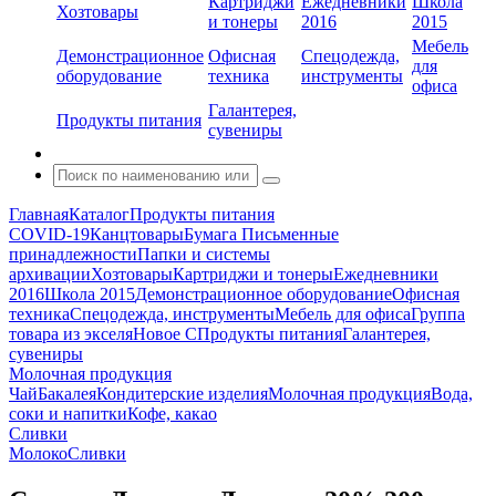
Картриджи
Ежедневники
Школа
Хозтовары
и тонеры
2016
2015
Мебель
Демонстрационное
Офисная
Спецодежда,
для
оборудование
техника
инструменты
офиса
Галантерея,
Продукты питания
сувениры
Главная
Каталог
Продукты питания
COVID-19
Канцтовары
Бумага
Письменные
принадлежности
Папки и системы
архивации
Хозтовары
Картриджи и тонеры
Ежедневники
2016
Школа 2015
Демонстрационное оборудование
Офисная
техника
Спецодежда, инструменты
Мебель для офиса
Группа
товара из экселя
Новое С
Продукты питания
Галантерея,
сувениры
Молочная продукция
Чай
Бакалея
Кондитерские изделия
Молочная продукция
Вода,
соки и напитки
Кофе, какао
Сливки
Молоко
Сливки