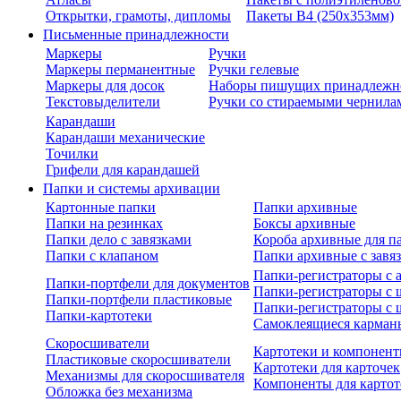
Открытки, грамоты, дипломы
Пакеты В4 (250х353мм)
Письменные принадлежности
Маркеры
Ручки
Маркеры перманентные
Ручки гелевые
Маркеры для досок
Наборы пишущих принадлежн
Текстовыделители
Ручки со стираемыми чернила
Карандаши
Карандаши механические
Точилки
Грифели для карандашей
Папки и системы архивации
Картонные папки
Папки архивные
Папки на резинках
Боксы архивные
Папки дело с завязками
Короба архивные для п
Папки с клапаном
Папки архивные с завя
Папки-регистраторы с
Папки-портфели для документов
Папки-регистраторы с 
Папки-портфели пластиковые
Папки-регистраторы с 
Папки-картотеки
Самоклеящиеся карман
Скоросшиватели
Картотеки и компонент
Пластиковые скоросшиватели
Картотеки для карточек
Механизмы для скоросшивателя
Компоненты для картот
Обложка без механизма