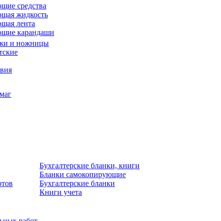
щие средства
щая жидкость
щая лента
ющие карандаши
жи и ножницы
тские
звия
умаг
Бухгалтерские бланки, книги
Бланки самокопирующие
отов
Бухгалтерские бланки
Книги учета
льных работ