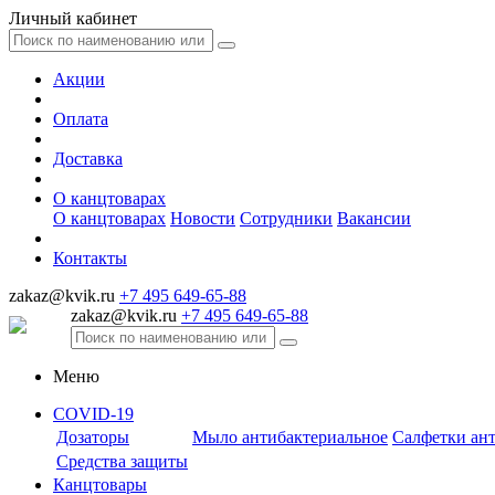
Личный кабинет
Акции
Оплата
Доставка
О канцтоварах
О канцтоварах
Новости
Сотрудники
Вакансии
Контакты
zakaz@kvik.ru
+7 495 649-65-88
zakaz@kvik.ru
+7 495 649-65-88
Меню
COVID-19
Дозаторы
Мыло антибактериальное
Салфетки ан
Средства защиты
Канцтовары