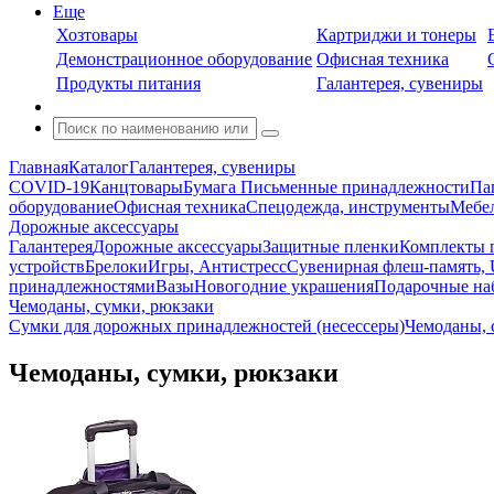
Еще
Хозтовары
Картриджи и тонеры
Демонстрационное оборудование
Офисная техника
Продукты питания
Галантерея, сувениры
Главная
Каталог
Галантерея, сувениры
COVID-19
Канцтовары
Бумага
Письменные принадлежности
Па
оборудование
Офисная техника
Спецодежда, инструменты
Мебел
Дорожные аксессуары
Галантерея
Дорожные аксессуары
Защитные пленки
Комплекты п
устройств
Брелоки
Игры, Антистресс
Сувенирная флеш-память, 
принадлежностями
Вазы
Новогодние украшения
Подарочные на
Чемоданы, сумки, рюкзаки
Сумки для дорожных принадлежностей (несессеры)
Чемоданы, 
Чемоданы, сумки, рюкзаки