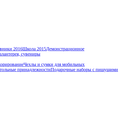
вники 2016
Школа 2015
Демонстрационное
алантерея, сувениры
корирование
Чехлы и сумки для мобильных
тольные принадлежности
Подарочные наборы с пишущими