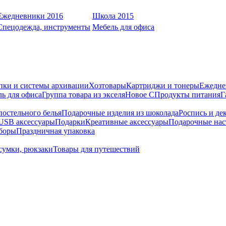
Ежедневники 2016
Школа 2015
Спецодежда, инструменты
Мебель для офиса
пки и системы архивации
Хозтовары
Картриджи и тонеры
Ежедне
ь для офиса
Группа товара из экселя
Новое С
Продукты питания
Г
остельного белья
Подарочные изделия из шоколада
Роспись и де
USB аксессуары
Подарки
Креативные аксессуары
Подарочные нас
боры
Праздничная упаковка
сумки, рюкзаки
Товары для путешествий