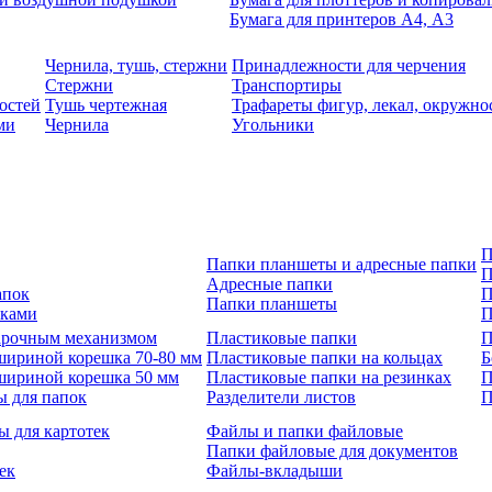
Бумага для принтеров А4, А3
Чернила, тушь, стержни
Принадлежности для черчения
Стержни
Транспортиры
остей
Тушь чертежная
Трафареты фигур, лекал, окружно
ми
Чернила
Угольники
П
Папки планшеты и адресные папки
П
Адресные папки
апок
П
Папки планшеты
зками
П
 арочным механизмом
Пластиковые папки
П
шириной корешка 70-80 мм
Пластиковые папки на кольцах
Б
шириной корешка 50 мм
Пластиковые папки на резинках
П
ы для папок
Разделители листов
П
ы для картотек
Файлы и папки файловые
Папки файловые для документов
ек
Файлы-вкладыши