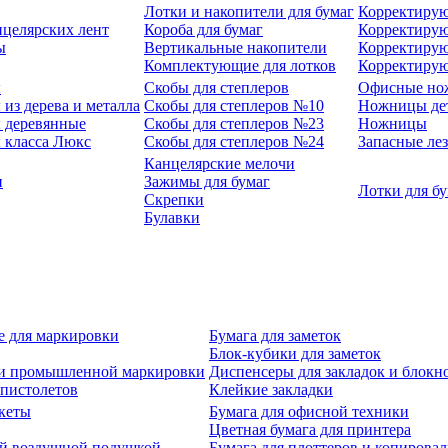
Лотки и накопители для бумаг
Корректирую
нцелярских лент
Короба для бумаг
Корректирую
ы
Вертикальные накопители
Корректирую
Комплектующие для лотков
Корректиру
ы
Скобы для степлеров
Офисные но
из дерева и металла
Скобы для степлеров №10
Ножницы де
 деревянные
Скобы для степлеров №23
Ножницы
 класса Люкс
Скобы для степлеров №24
Запасные ле
Канцелярские мелочи
и
Зажимы для бумаг
Лотки для б
Скрепки
Булавки
е для маркировки
Бумага для заметок
Блок-кубики для заметок
й и промышленной маркировки
Диспенсеры для закладок и блокн
-пистолетов
Клейкие закладки
кеты
Бумага для офисной техники
Цветная бумага для принтера
ой воздушной подушкой
Бумага для плоттеров и копирова