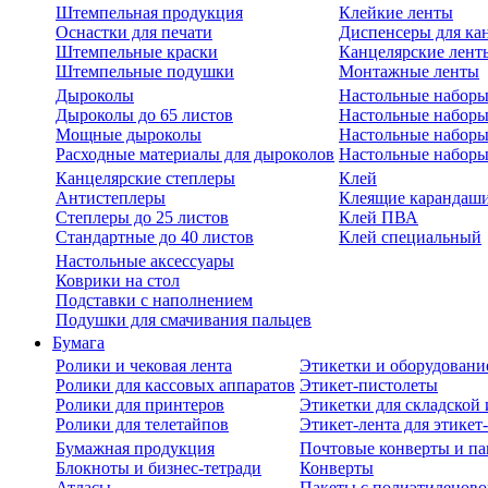
Штемпельная продукция
Клейкие ленты
Оснастки для печати
Диспенсеры для ка
Штемпельные краски
Канцелярские лент
Штемпельные подушки
Монтажные ленты
Дыроколы
Настольные набор
Дыроколы до 65 листов
Настольные наборы 
Мощные дыроколы
Настольные наборы
Расходные материалы для дыроколов
Настольные наборы
Канцелярские степлеры
Клей
Антистеплеры
Клеящие карандаш
Степлеры до 25 листов
Клей ПВА
Стандартные до 40 листов
Клей специальный
Настольные аксессуары
Коврики на стол
Подставки с наполнением
Подушки для смачивания пальцев
Бумага
Ролики и чековая лента
Этикетки и оборудовани
Ролики для кассовых аппаратов
Этикет-пистолеты
Ролики для принтеров
Этикетки для складско
Ролики для телетайпов
Этикет-лента для этикет
Бумажная продукция
Почтовые конверты и па
Блокноты и бизнес-тетради
Конверты
Атласы
Пакеты с полиэтиленов