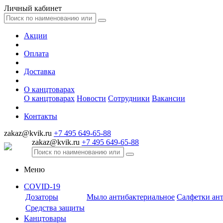
Личный кабинет
Акции
Оплата
Доставка
О канцтоварах
О канцтоварах
Новости
Сотрудники
Вакансии
Контакты
zakaz@kvik.ru
+7 495 649-65-88
zakaz@kvik.ru
+7 495 649-65-88
Меню
COVID-19
Дозаторы
Мыло антибактериальное
Салфетки ан
Средства защиты
Канцтовары