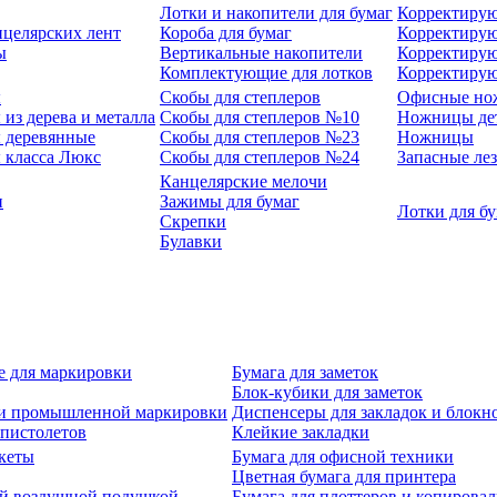
Лотки и накопители для бумаг
Корректирую
нцелярских лент
Короба для бумаг
Корректирую
ы
Вертикальные накопители
Корректирую
Комплектующие для лотков
Корректиру
ы
Скобы для степлеров
Офисные но
из дерева и металла
Скобы для степлеров №10
Ножницы де
 деревянные
Скобы для степлеров №23
Ножницы
 класса Люкс
Скобы для степлеров №24
Запасные ле
Канцелярские мелочи
и
Зажимы для бумаг
Лотки для б
Скрепки
Булавки
е для маркировки
Бумага для заметок
Блок-кубики для заметок
й и промышленной маркировки
Диспенсеры для закладок и блокн
-пистолетов
Клейкие закладки
кеты
Бумага для офисной техники
Цветная бумага для принтера
ой воздушной подушкой
Бумага для плоттеров и копирова