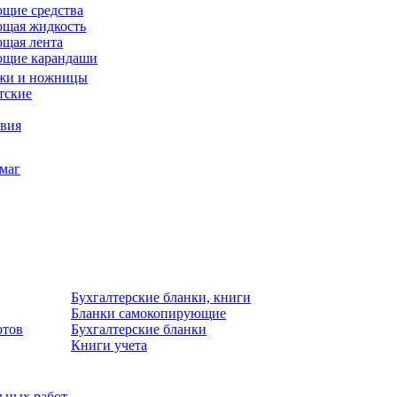
щие средства
щая жидкость
щая лента
ющие карандаши
жи и ножницы
тские
звия
умаг
Бухгалтерские бланки, книги
Бланки самокопирующие
отов
Бухгалтерские бланки
Книги учета
льных работ