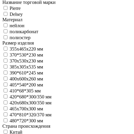
Название торговой марки
Pierre
Delsey
Материал
нейлон
поликарбонат
полиэстер
Размер изделия
355х465х220 мм
370*530*230 мм
370х530х230 мм
385x305x535 мм
390*610*245 мм
400x600x260 мм
405*540*200 мм
410*68*305 мм
420*680*300/350 мм
420х680х300/350 мм
465x700x300 мм
470*810*320/370 мм
480*720*300 мм
Страна происхождения
Китай