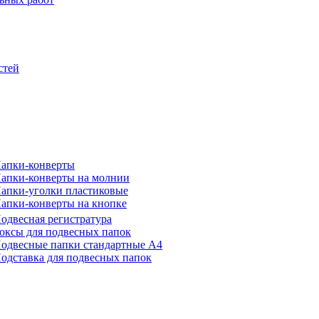
стей
апки-конверты
апки-конверты на молнии
апки-уголки пластиковые
апки-конверты на кнопке
одвесная регистратура
оксы для подвесных папок
одвесные папки стандартные А4
одставка для подвесных папок