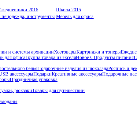
Ежедневники 2016
Школа 2015
Спецодежда, инструменты
Мебель для офиса
пки и системы архивации
Хозтовары
Картриджи и тонеры
Ежедне
ь для офиса
Группа товара из экселя
Новое С
Продукты питания
Г
остельного белья
Подарочные изделия из шоколада
Роспись и де
USB аксессуары
Подарки
Креативные аксессуары
Подарочные нас
боры
Праздничная упаковка
сумки, рюкзаки
Товары для путешествий
емоданы