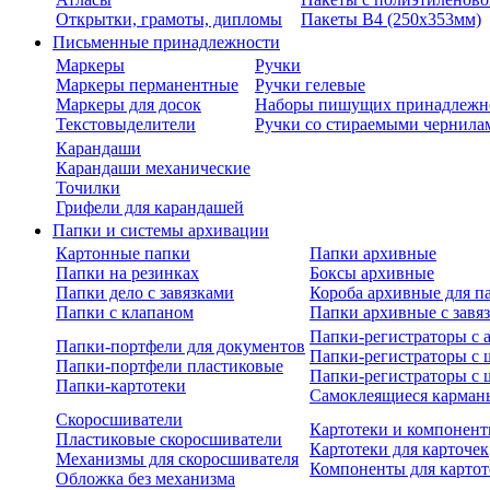
Открытки, грамоты, дипломы
Пакеты В4 (250х353мм)
Письменные принадлежности
Маркеры
Ручки
Маркеры перманентные
Ручки гелевые
Маркеры для досок
Наборы пишущих принадлежн
Текстовыделители
Ручки со стираемыми чернила
Карандаши
Карандаши механические
Точилки
Грифели для карандашей
Папки и системы архивации
Картонные папки
Папки архивные
Папки на резинках
Боксы архивные
Папки дело с завязками
Короба архивные для п
Папки с клапаном
Папки архивные с завя
Папки-регистраторы с
Папки-портфели для документов
Папки-регистраторы с 
Папки-портфели пластиковые
Папки-регистраторы с 
Папки-картотеки
Самоклеящиеся карман
Скоросшиватели
Картотеки и компонент
Пластиковые скоросшиватели
Картотеки для карточек
Механизмы для скоросшивателя
Компоненты для картот
Обложка без механизма