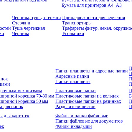
Бумага для принтеров А4, А3
Чернила, тушь, стержни
Принадлежности для черчения
Стержни
Транспортиры
остей
Тушь чертежная
Трафареты фигур, лекал, окружно
ми
Чернила
Угольники
П
Папки планшеты и адресные папки
П
Адресные папки
апок
П
Папки планшеты
зками
П
 арочным механизмом
Пластиковые папки
П
шириной корешка 70-80 мм
Пластиковые папки на кольцах
Б
шириной корешка 50 мм
Пластиковые папки на резинках
П
ы для папок
Разделители листов
П
ы для картотек
Файлы и папки файловые
Папки файловые для документов
ек
Файлы-вкладыши