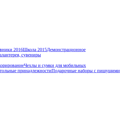
вники 2016
Школа 2015
Демонстрационное
алантерея, сувениры
корирование
Чехлы и сумки для мобильных
тольные принадлежности
Подарочные наборы с пишущими