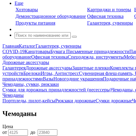
Еще
Хозтовары
Картриджи и тонеры
Демонстрационное оборудование
Офисная техника
Продукты питания
Галантерея, сувениры
Главная
Каталог
Галантерея, сувениры
COVID-19
Канцтовары
Бумага
Письменные принадлежности
Па
оборудование
Офисная техника
Спецодежда, инструменты
Мебел
Дорожные аксессуары
Галантерея
Дорожные аксессуары
Защитные пленки
Комплекты п
устройств
Брелоки
Игры, Антистресс
Сувенирная флеш-память, 
принадлежностями
Вазы
Новогодние украшения
Подарочные на
Чемоданы, сумки, рюкзаки
Сумки для дорожных принадлежностей (несессеры)
Чемоданы, 
Чемоданы
Портпледы, пилот-кейсы
Рюкзаки дорожные
Сумки дорожные
Ч
Чемоданы
Цена
от
до