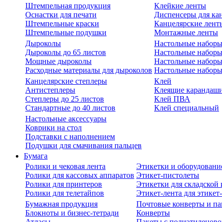
Штемпельная продукция
Клейкие ленты
Оснастки для печати
Диспенсеры для ка
Штемпельные краски
Канцелярские лент
Штемпельные подушки
Монтажные ленты
Дыроколы
Настольные набор
Дыроколы до 65 листов
Настольные наборы 
Мощные дыроколы
Настольные наборы
Расходные материалы для дыроколов
Настольные наборы
Канцелярские степлеры
Клей
Антистеплеры
Клеящие карандаш
Степлеры до 25 листов
Клей ПВА
Стандартные до 40 листов
Клей специальный
Настольные аксессуары
Коврики на стол
Подставки с наполнением
Подушки для смачивания пальцев
Бумага
Ролики и чековая лента
Этикетки и оборудовани
Ролики для кассовых аппаратов
Этикет-пистолеты
Ролики для принтеров
Этикетки для складско
Ролики для телетайпов
Этикет-лента для этикет
Бумажная продукция
Почтовые конверты и па
Блокноты и бизнес-тетради
Конверты
Атласы
Пакеты с полиэтиленов