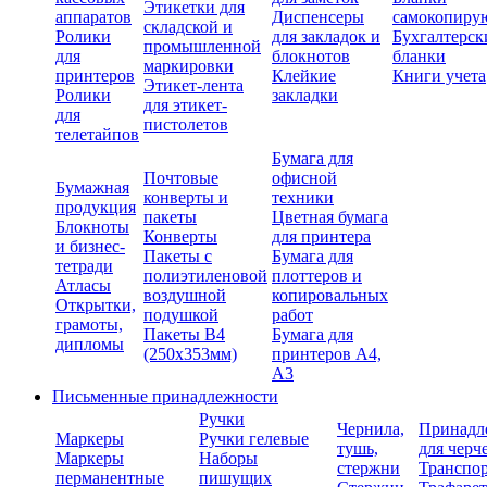
Этикетки для
аппаратов
Диспенсеры
самокопиру
складской и
Ролики
для закладок и
Бухгалтерск
промышленной
для
блокнотов
бланки
маркировки
принтеров
Клейкие
Книги учета
Этикет-лента
Ролики
закладки
для этикет-
для
пистолетов
телетайпов
Бумага для
Почтовые
офисной
Бумажная
конверты и
техники
продукция
пакеты
Цветная бумага
Блокноты
Конверты
для принтера
и бизнес-
Пакеты с
Бумага для
тетради
полиэтиленовой
плоттеров и
Атласы
воздушной
копировальных
Открытки,
подушкой
работ
грамоты,
Пакеты В4
Бумага для
дипломы
(250х353мм)
принтеров А4,
А3
Письменные принадлежности
Ручки
Чернила,
Принадл
Маркеры
Ручки гелевые
тушь,
для черч
Маркеры
Наборы
стержни
Транспо
перманентные
пишущих