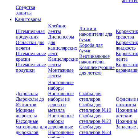
антисе
Средства
защиты
Канцтовары
Клейкие
Лотки и
Штемпельная
ленты
Корректи
накопители для
продукция
Диспенсеры
средства
бумаг
Оснастки для
для
Корректи
Короба для
печати
канцелярских
жидкость
бумаг
Штемпельные
лент
Корректи
Вертикальные
краски
Канцелярские
лента
накопители
Штемпельные
ленты
Корректи
Комплектующие
подушки
Монтажные
карандаш
для лотков
ленты
Настольные
наборы
Дыроколы
Настольные
Скобы для
Дыроколы до
наборы из
степлеров
Офисные 
65 листов
дерева и
Скобы для
ножницы
Мощные
металла
степлеров №10
Ножницы
дыроколы
Настольные
Скобы для
детские
Расходные
наборы
степлеров №23
Ножницы
материалы для
деревянные
Скобы для
Запасные 
дыроколов
Настольные
степлеров №24
наборы