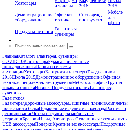
Картриджи
Ежедневники
Школа
Хозтовары
и тонеры
2016
2015
Мебель
Демонстрационное
Офисная
Спецодежда,
для
оборудование
техника
инструменты
офиса
Галантерея,
Продукты питания
сувениры
Главная
Каталог
Галантерея, сувениры
COVID-19
Канцтовары
Бумага
Письменные
принадлежности
Папки и системы
архивации
Хозтовары
Картриджи и тонеры
Ежедневники
2016
Школа 2015
Демонстрационное оборудование
Офисная
техника
Спецодежда, инструменты
Мебель для офиса
Группа
товара из экселя
Новое С
Продукты питания
Галантерея,
сувениры
Галантерея
Галантерея
Дорожные аксессуары
Защитные пленки
Комплекты
постельного белья
Подарочные изделия из шоколада
Роспись и
декорирование
Чехлы и сумки для мобильных
устройств
Брелоки
Игры, Антистресс
Сувенирная флеш-память,
USB аксессуары
Подарки
Креативные аксессуары
Подарочные
настольные принадлежности
Подарочные наборы с