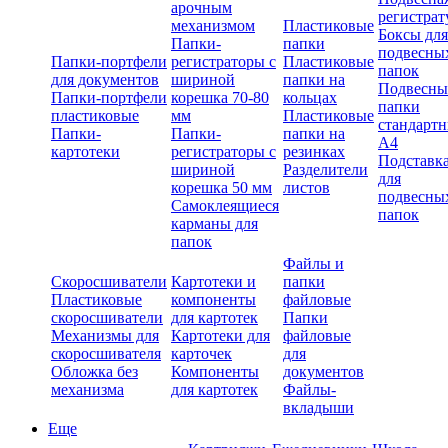
арочным
регистрат
механизмом
Пластиковые
Боксы для
Папки-
папки
подвесны
Папки-портфели
регистраторы с
Пластиковые
папок
для документов
шириной
папки на
Подвесны
Папки-портфели
корешка 70-80
кольцах
папки
пластиковые
мм
Пластиковые
стандарт
Папки-
Папки-
папки на
А4
картотеки
регистраторы с
резинках
Подставк
шириной
Разделители
для
корешка 50 мм
листов
подвесны
Самоклеящиеся
папок
карманы для
папок
Файлы и
Скоросшиватели
Картотеки и
папки
Пластиковые
компоненты
файловые
скоросшиватели
для картотек
Папки
Механизмы для
Картотеки для
файловые
скоросшивателя
карточек
для
Обложка без
Компоненты
документов
механизма
для картотек
Файлы-
вкладыши
Еще