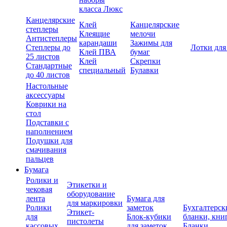
класса Люкс
Канцелярские
Клей
Канцелярские
степлеры
Клеящие
мелочи
Антистеплеры
карандаши
Зажимы для
Степлеры до
Лотки для
Клей ПВА
бумаг
25 листов
Клей
Скрепки
Стандартные
специальный
Булавки
до 40 листов
Настольные
аксессуары
Коврики на
стол
Подставки с
наполнением
Подушки для
смачивания
пальцев
Бумага
Ролики и
Этикетки и
чековая
оборудование
лента
Бумага для
для маркировки
Ролики
заметок
Бухгалтерск
Этикет-
для
Блок-кубики
бланки, кни
пистолеты
кассовых
для заметок
Бланки