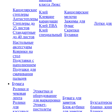
класса Люкс
Канцелярские
Клей
Канцелярские
степлеры
Клеящие
мелочи
Антистеплеры
карандаши
Зажимы для
Степлеры до
Лотки для
Клей ПВА
бумаг
25 листов
Клей
Скрепки
Стандартные
специальный
Булавки
до 40 листов
Настольные
аксессуары
Коврики на
стол
Подставки с
наполнением
Подушки для
смачивания
пальцев
Бумага
Ролики и
Этикетки и
чековая
оборудование
лента
Бумага для
для маркировки
Ролики
заметок
Бухгалтерск
Этикет-
для
Блок-кубики
бланки, кни
пистолеты
кассовых
для заметок
Бланки