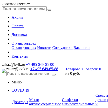
Личный кабинет
Акции
Оплата
Доставка
О канцтоварах
О канцтоварах
Новости
Сотрудники
Вакансии
Контакты
zakaz@kvik.ru
+7 495 649-65-88
zakaz@kvik.ru
+7 495 649-65-88
Товаров:
0
Товаров:
0
на
0 руб.
Меню
COVID-19
Средст
Мыло
Салфетки
дезинф
Дозаторы
антибактериальное
антибактериальные
и