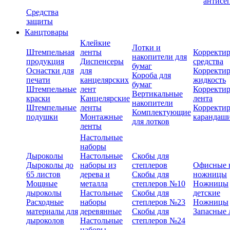
антисе
Средства
защиты
Канцтовары
Клейкие
Лотки и
Штемпельная
ленты
Корректи
накопители для
продукция
Диспенсеры
средства
бумаг
Оснастки для
для
Корректи
Короба для
печати
канцелярских
жидкость
бумаг
Штемпельные
лент
Корректи
Вертикальные
краски
Канцелярские
лента
накопители
Штемпельные
ленты
Корректи
Комплектующие
подушки
Монтажные
карандаш
для лотков
ленты
Настольные
наборы
Дыроколы
Настольные
Скобы для
Дыроколы до
наборы из
степлеров
Офисные 
65 листов
дерева и
Скобы для
ножницы
Мощные
металла
степлеров №10
Ножницы
дыроколы
Настольные
Скобы для
детские
Расходные
наборы
степлеров №23
Ножницы
материалы для
деревянные
Скобы для
Запасные 
дыроколов
Настольные
степлеров №24
наборы