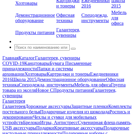
Картриджи
Ежедневники
Школа
Хозтовары
и тонеры
2016
2015
Мебель
Демонстрационное
Офисная
Спецодежда,
для
оборудование
техника
инструменты
офиса
Галантерея,
Продукты питания
сувениры
Главная
Каталог
Галантерея, сувениры
COVID-19
Канцтовары
Бумага
Письменные
принадлежности
Папки и системы
архивации
Хозтовары
Картриджи и тонеры
Ежедневники
2016
Школа 2015
Демонстрационное оборудование
Офисная
техника
Спецодежда, инструменты
Мебель для офиса
Группа
товара из экселя
Новое С
Продукты питания
Галантерея,
сувениры
Галантерея
Галантерея
Дорожные аксессуары
Защитные пленки
Комплекты
постельного белья
Подарочные изделия из шоколада
Роспись и
декорирование
Чехлы и сумки для мобильных
устройств
Брелоки
Игры, Антистресс
Сувенирная флеш-память,
USB аксессуары
Подарки
Креативные аксессуары
Подарочные
настольные принадлежности
Подарочные наборы с