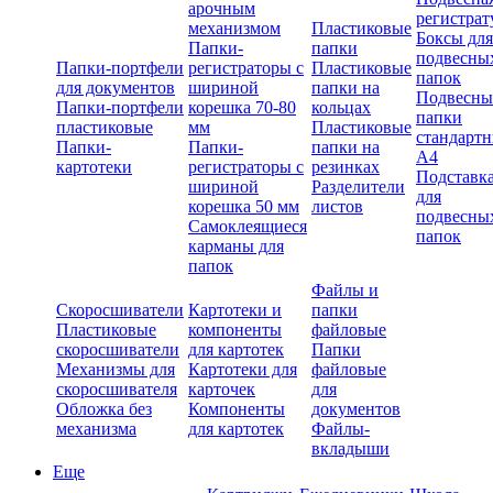
арочным
регистрат
механизмом
Пластиковые
Боксы для
Папки-
папки
подвесны
Папки-портфели
регистраторы с
Пластиковые
папок
для документов
шириной
папки на
Подвесны
Папки-портфели
корешка 70-80
кольцах
папки
пластиковые
мм
Пластиковые
стандарт
Папки-
Папки-
папки на
А4
картотеки
регистраторы с
резинках
Подставк
шириной
Разделители
для
корешка 50 мм
листов
подвесны
Самоклеящиеся
папок
карманы для
папок
Файлы и
Скоросшиватели
Картотеки и
папки
Пластиковые
компоненты
файловые
скоросшиватели
для картотек
Папки
Механизмы для
Картотеки для
файловые
скоросшивателя
карточек
для
Обложка без
Компоненты
документов
механизма
для картотек
Файлы-
вкладыши
Еще