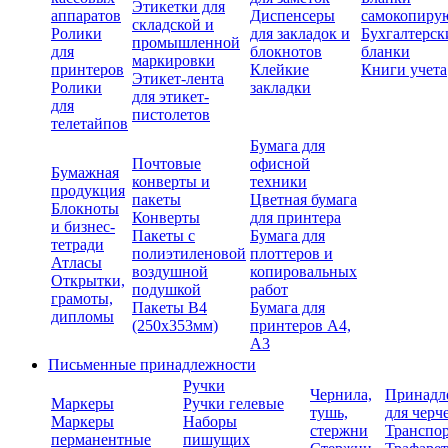
Этикетки для
аппаратов
Диспенсеры
самокопиру
складской и
Ролики
для закладок и
Бухгалтерск
промышленной
для
блокнотов
бланки
маркировки
принтеров
Клейкие
Книги учета
Этикет-лента
Ролики
закладки
для этикет-
для
пистолетов
телетайпов
Бумага для
Почтовые
офисной
Бумажная
конверты и
техники
продукция
пакеты
Цветная бумага
Блокноты
Конверты
для принтера
и бизнес-
Пакеты с
Бумага для
тетради
полиэтиленовой
плоттеров и
Атласы
воздушной
копировальных
Открытки,
подушкой
работ
грамоты,
Пакеты В4
Бумага для
дипломы
(250х353мм)
принтеров А4,
А3
Письменные принадлежности
Ручки
Чернила,
Принадл
Маркеры
Ручки гелевые
тушь,
для черч
Маркеры
Наборы
стержни
Транспо
перманентные
пишущих