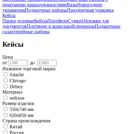
пишущими принадлежностями
Вазы
Новогодние
украшения
Подарочные наборы
Праздничная упаковка
Кейсы
Папки деловые
Кейсы
Портфели
Сумки
Обложки для
документов
Портмоне и кошельки
Ключницы
Подарочные
галантерейные наборы
Кейсы
Цена
от
до
Название торговой марки
Attache
Chivago
Delsey
Материал
нейлон
Размер изделия
550х740 мм
620х850 мм
Страна происхождения
Китай
Россия