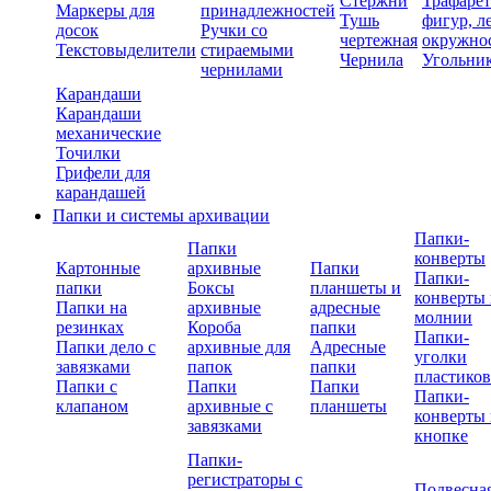
Стержни
Трафаре
Маркеры для
принадлежностей
Тушь
фигур, л
досок
Ручки со
чертежная
окружно
Текстовыделители
стираемыми
Чернила
Угольни
чернилами
Карандаши
Карандаши
механические
Точилки
Грифели для
карандашей
Папки и системы архивации
Папки-
Папки
конверты
Картонные
архивные
Папки
Папки-
папки
Боксы
планшеты и
конверты 
Папки на
архивные
адресные
молнии
резинках
Короба
папки
Папки-
Папки дело с
архивные для
Адресные
уголки
завязками
папок
папки
пластико
Папки с
Папки
Папки
Папки-
клапаном
архивные с
планшеты
конверты 
завязками
кнопке
Папки-
регистраторы с
Подвесна