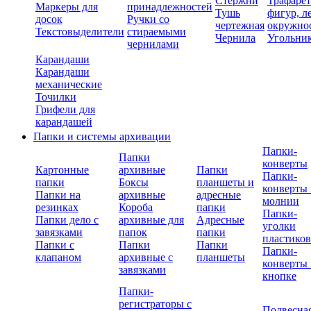
Стержни
Трафаре
Маркеры для
принадлежностей
Тушь
фигур, л
досок
Ручки со
чертежная
окружно
Текстовыделители
стираемыми
Чернила
Угольни
чернилами
Карандаши
Карандаши
механические
Точилки
Грифели для
карандашей
Папки и системы архивации
Папки-
Папки
конверты
Картонные
архивные
Папки
Папки-
папки
Боксы
планшеты и
конверты 
Папки на
архивные
адресные
молнии
резинках
Короба
папки
Папки-
Папки дело с
архивные для
Адресные
уголки
завязками
папок
папки
пластико
Папки с
Папки
Папки
Папки-
клапаном
архивные с
планшеты
конверты 
завязками
кнопке
Папки-
регистраторы с
Подвесна