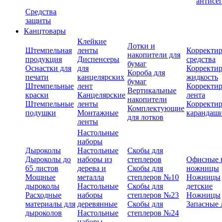
антисе
Средства
защиты
Канцтовары
Клейкие
Лотки и
Штемпельная
ленты
Корректи
накопители для
продукция
Диспенсеры
средства
бумаг
Оснастки для
для
Корректи
Короба для
печати
канцелярских
жидкость
бумаг
Штемпельные
лент
Корректи
Вертикальные
краски
Канцелярские
лента
накопители
Штемпельные
ленты
Корректи
Комплектующие
подушки
Монтажные
карандаш
для лотков
ленты
Настольные
наборы
Дыроколы
Настольные
Скобы для
Дыроколы до
наборы из
степлеров
Офисные 
65 листов
дерева и
Скобы для
ножницы
Мощные
металла
степлеров №10
Ножницы
дыроколы
Настольные
Скобы для
детские
Расходные
наборы
степлеров №23
Ножницы
материалы для
деревянные
Скобы для
Запасные 
дыроколов
Настольные
степлеров №24
наборы