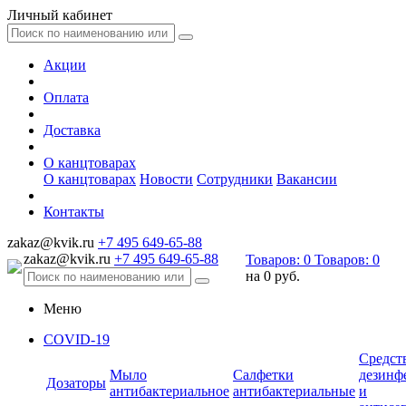
Личный кабинет
Акции
Оплата
Доставка
О канцтоварах
О канцтоварах
Новости
Сотрудники
Вакансии
Контакты
zakaz@kvik.ru
+7 495 649-65-88
zakaz@kvik.ru
+7 495 649-65-88
Товаров:
0
Товаров:
0
на
0 руб.
Меню
COVID-19
Средст
Мыло
Салфетки
дезинф
Дозаторы
антибактериальное
антибактериальные
и