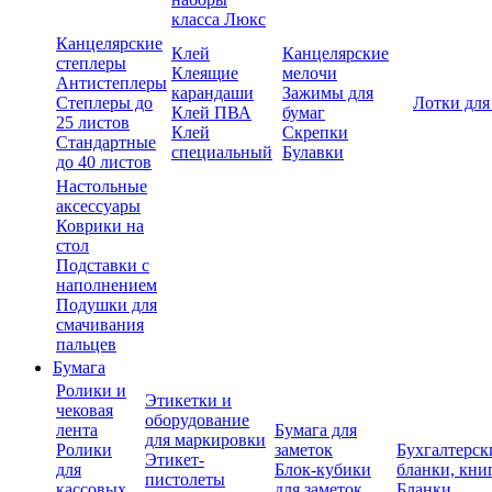
класса Люкс
Канцелярские
Клей
Канцелярские
степлеры
Клеящие
мелочи
Антистеплеры
карандаши
Зажимы для
Степлеры до
Лотки для
Клей ПВА
бумаг
25 листов
Клей
Скрепки
Стандартные
специальный
Булавки
до 40 листов
Настольные
аксессуары
Коврики на
стол
Подставки с
наполнением
Подушки для
смачивания
пальцев
Бумага
Ролики и
Этикетки и
чековая
оборудование
лента
Бумага для
для маркировки
Ролики
заметок
Бухгалтерск
Этикет-
для
Блок-кубики
бланки, кни
пистолеты
кассовых
для заметок
Бланки