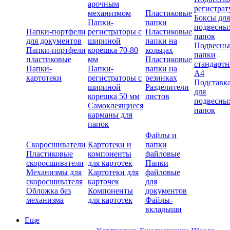
арочным
регистрат
механизмом
Пластиковые
Боксы для
Папки-
папки
подвесны
Папки-портфели
регистраторы с
Пластиковые
папок
для документов
шириной
папки на
Подвесны
Папки-портфели
корешка 70-80
кольцах
папки
пластиковые
мм
Пластиковые
стандарт
Папки-
Папки-
папки на
А4
картотеки
регистраторы с
резинках
Подставк
шириной
Разделители
для
корешка 50 мм
листов
подвесны
Самоклеящиеся
папок
карманы для
папок
Файлы и
Скоросшиватели
Картотеки и
папки
Пластиковые
компоненты
файловые
скоросшиватели
для картотек
Папки
Механизмы для
Картотеки для
файловые
скоросшивателя
карточек
для
Обложка без
Компоненты
документов
механизма
для картотек
Файлы-
вкладыши
Еще