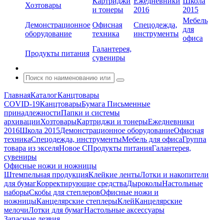
Картриджи
Ежедневники
Школа
Хозтовары
и тонеры
2016
2015
Мебель
Демонстрационное
Офисная
Спецодежда,
для
оборудование
техника
инструменты
офиса
Галантерея,
Продукты питания
сувениры
Главная
Каталог
Канцтовары
COVID-19
Канцтовары
Бумага
Письменные
принадлежности
Папки и системы
архивации
Хозтовары
Картриджи и тонеры
Ежедневники
2016
Школа 2015
Демонстрационное оборудование
Офисная
техника
Спецодежда, инструменты
Мебель для офиса
Группа
товара из экселя
Новое С
Продукты питания
Галантерея,
сувениры
Офисные ножи и ножницы
Штемпельная продукция
Клейкие ленты
Лотки и накопители
для бумаг
Корректирующие средства
Дыроколы
Настольные
наборы
Скобы для степлеров
Офисные ножи и
ножницы
Канцелярские степлеры
Клей
Канцелярские
мелочи
Лотки для бумаг
Настольные аксессуары
Запасные лезвия