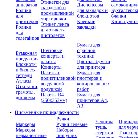
Этикетки для
аппаратов
Диспенсеры
самокопиру
складской и
Ролики
для закладок и
Бухгалтерск
промышленной
для
блокнотов
бланки
маркировки
принтеров
Клейкие
Книги учета
Этикет-лента
Ролики
закладки
для этикет-
для
пистолетов
телетайпов
Бумага для
Почтовые
офисной
Бумажная
конверты и
техники
продукция
пакеты
Цветная бумага
Блокноты
Конверты
для принтера
и бизнес-
Пакеты с
Бумага для
тетради
полиэтиленовой
плоттеров и
Атласы
воздушной
копировальных
Открытки,
подушкой
работ
грамоты,
Пакеты В4
Бумага для
дипломы
(250х353мм)
принтеров А4,
А3
Письменные принадлежности
Ручки
Чернила,
Принадл
Маркеры
Ручки гелевые
тушь,
для черч
Маркеры
Наборы
стержни
Транспо
перманентные
пишущих