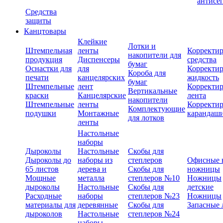
антисе
Средства
защиты
Канцтовары
Клейкие
Лотки и
Штемпельная
ленты
Корректи
накопители для
продукция
Диспенсеры
средства
бумаг
Оснастки для
для
Корректи
Короба для
печати
канцелярских
жидкость
бумаг
Штемпельные
лент
Корректи
Вертикальные
краски
Канцелярские
лента
накопители
Штемпельные
ленты
Корректи
Комплектующие
подушки
Монтажные
карандаш
для лотков
ленты
Настольные
наборы
Дыроколы
Настольные
Скобы для
Дыроколы до
наборы из
степлеров
Офисные 
65 листов
дерева и
Скобы для
ножницы
Мощные
металла
степлеров №10
Ножницы
дыроколы
Настольные
Скобы для
детские
Расходные
наборы
степлеров №23
Ножницы
материалы для
деревянные
Скобы для
Запасные 
дыроколов
Настольные
степлеров №24
наборы