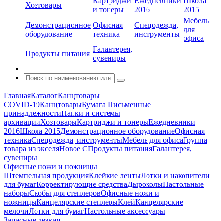
Картриджи
Ежедневники
Школа
Хозтовары
и тонеры
2016
2015
Мебель
Демонстрационное
Офисная
Спецодежда,
для
оборудование
техника
инструменты
офиса
Галантерея,
Продукты питания
сувениры
Главная
Каталог
Канцтовары
COVID-19
Канцтовары
Бумага
Письменные
принадлежности
Папки и системы
архивации
Хозтовары
Картриджи и тонеры
Ежедневники
2016
Школа 2015
Демонстрационное оборудование
Офисная
техника
Спецодежда, инструменты
Мебель для офиса
Группа
товара из экселя
Новое С
Продукты питания
Галантерея,
сувениры
Офисные ножи и ножницы
Штемпельная продукция
Клейкие ленты
Лотки и накопители
для бумаг
Корректирующие средства
Дыроколы
Настольные
наборы
Скобы для степлеров
Офисные ножи и
ножницы
Канцелярские степлеры
Клей
Канцелярские
мелочи
Лотки для бумаг
Настольные аксессуары
Запасные лезвия