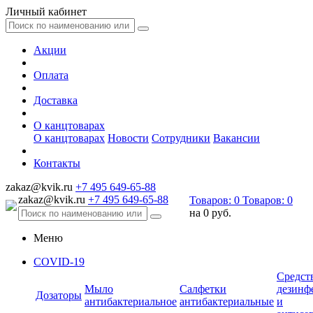
Личный кабинет
Акции
Оплата
Доставка
О канцтоварах
О канцтоварах
Новости
Сотрудники
Вакансии
Контакты
zakaz@kvik.ru
+7 495 649-65-88
zakaz@kvik.ru
+7 495 649-65-88
Товаров:
0
Товаров:
0
на
0 руб.
Меню
COVID-19
Средст
Мыло
Салфетки
дезинф
Дозаторы
антибактериальное
антибактериальные
и