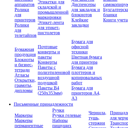
Этикетки для
аппаратов
Диспенсеры
самокопиру
складской и
Ролики
для закладок и
Бухгалтерск
промышленной
для
блокнотов
бланки
маркировки
принтеров
Клейкие
Книги учета
Этикет-лента
Ролики
закладки
для этикет-
для
пистолетов
телетайпов
Бумага для
Почтовые
офисной
Бумажная
конверты и
техники
продукция
пакеты
Цветная бумага
Блокноты
Конверты
для принтера
и бизнес-
Пакеты с
Бумага для
тетради
полиэтиленовой
плоттеров и
Атласы
воздушной
копировальных
Открытки,
подушкой
работ
грамоты,
Пакеты В4
Бумага для
дипломы
(250х353мм)
принтеров А4,
А3
Письменные принадлежности
Ручки
Чернила,
Принадл
Маркеры
Ручки гелевые
тушь,
для черч
Маркеры
Наборы
стержни
Транспо
перманентные
пишущих