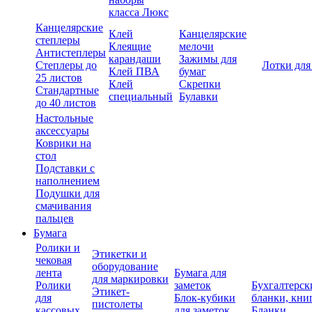
класса Люкс
Канцелярские
Клей
Канцелярские
степлеры
Клеящие
мелочи
Антистеплеры
карандаши
Зажимы для
Степлеры до
Лотки для
Клей ПВА
бумаг
25 листов
Клей
Скрепки
Стандартные
специальный
Булавки
до 40 листов
Настольные
аксессуары
Коврики на
стол
Подставки с
наполнением
Подушки для
смачивания
пальцев
Бумага
Ролики и
Этикетки и
чековая
оборудование
лента
Бумага для
для маркировки
Ролики
заметок
Бухгалтерск
Этикет-
для
Блок-кубики
бланки, кни
пистолеты
кассовых
для заметок
Бланки