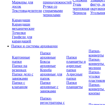
Стержни
Трафаре
Маркеры для
принадлежностей
Тушь
фигур, л
досок
Ручки со
чертежная
окружно
Текстовыделители
стираемыми
Чернила
Угольни
чернилами
Карандаши
Карандаши
механические
Точилки
Грифели для
карандашей
Папки и системы архивации
Папки-
Папки
конверты
Картонные
архивные
Папки
Папки-
папки
Боксы
планшеты и
конверты 
Папки на
архивные
адресные
молнии
резинках
Короба
папки
Папки-
Папки дело с
архивные для
Адресные
уголки
завязками
папок
папки
пластико
Папки с
Папки
Папки
Папки-
клапаном
архивные с
планшеты
конверты 
завязками
кнопке
Папки-
регистраторы с
Подвесна