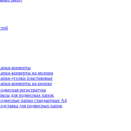
стей
апки-конверты
апки-конверты на молнии
апки-уголки пластиковые
апки-конверты на кнопке
одвесная регистратура
оксы для подвесных папок
одвесные папки стандартные А4
одставка для подвесных папок