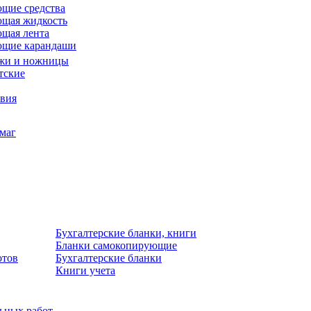
щие средства
щая жидкость
щая лента
ющие карандаши
жи и ножницы
тские
звия
умаг
Бухгалтерские бланки, книги
Бланки самокопирующие
отов
Бухгалтерские бланки
Книги учета
льных работ