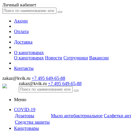
Личный кабинет
Акции
Оплата
Доставка
О канцтоварах
О канцтоварах
Новости
Сотрудники
Вакансии
Контакты
zakaz@kvik.ru
+7 495 649-65-88
zakaz@kvik.ru
+7 495 649-65-88
Меню
COVID-19
Дозаторы
Мыло антибактериальное
Салфетки ан
Средства защиты
Канцтовары