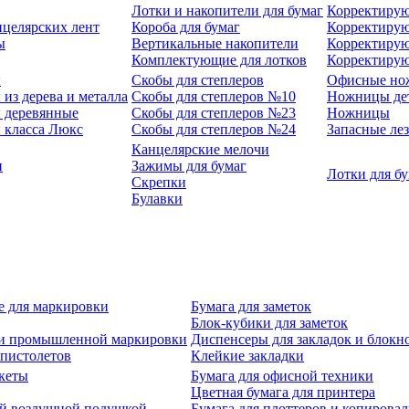
Лотки и накопители для бумаг
Корректирую
нцелярских лент
Короба для бумаг
Корректирую
ы
Вертикальные накопители
Корректирую
Комплектующие для лотков
Корректиру
ы
Скобы для степлеров
Офисные но
из дерева и металла
Скобы для степлеров №10
Ножницы де
 деревянные
Скобы для степлеров №23
Ножницы
 класса Люкс
Скобы для степлеров №24
Запасные ле
Канцелярские мелочи
и
Зажимы для бумаг
Лотки для б
Скрепки
Булавки
е для маркировки
Бумага для заметок
Блок-кубики для заметок
й и промышленной маркировки
Диспенсеры для закладок и блокн
-пистолетов
Клейкие закладки
кеты
Бумага для офисной техники
Цветная бумага для принтера
ой воздушной подушкой
Бумага для плоттеров и копирова