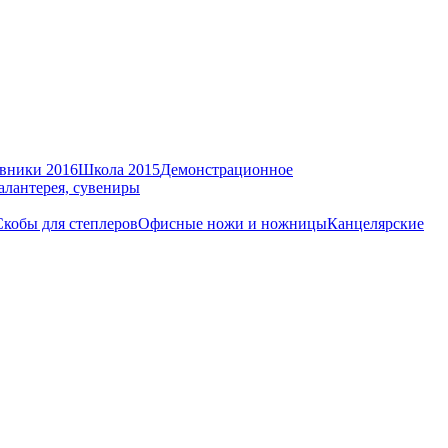
вники 2016
Школа 2015
Демонстрационное
алантерея, сувениры
Скобы для степлеров
Офисные ножи и ножницы
Канцелярские