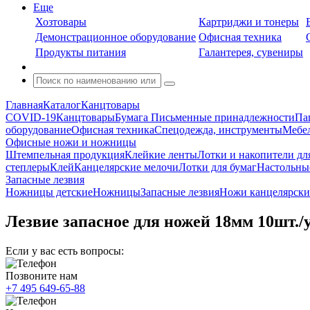
Еще
Хозтовары
Картриджи и тонеры
Демонстрационное оборудование
Офисная техника
Продукты питания
Галантерея, сувениры
Главная
Каталог
Канцтовары
COVID-19
Канцтовары
Бумага
Письменные принадлежности
Па
оборудование
Офисная техника
Спецодежда, инструменты
Мебел
Офисные ножи и ножницы
Штемпельная продукция
Клейкие ленты
Лотки и накопители дл
степлеры
Клей
Канцелярские мелочи
Лотки для бумаг
Настольны
Запасные лезвия
Ножницы детские
Ножницы
Запасные лезвия
Ножи канцелярски
Лезвие запасное для ножей 18мм 10шт./у
Если у вас есть вопросы:
Позвоните нам
+7 495 649-65-88