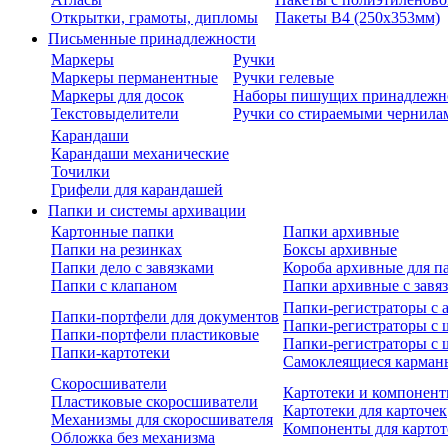
Открытки, грамоты, дипломы
Пакеты В4 (250х353мм)
Письменные принадлежности
Маркеры
Ручки
Маркеры перманентные
Ручки гелевые
Маркеры для досок
Наборы пишущих принадлежн
Текстовыделители
Ручки со стираемыми чернила
Карандаши
Карандаши механические
Точилки
Грифели для карандашей
Папки и системы архивации
Картонные папки
Папки архивные
Папки на резинках
Боксы архивные
Папки дело с завязками
Короба архивные для п
Папки с клапаном
Папки архивные с завя
Папки-регистраторы с
Папки-портфели для документов
Папки-регистраторы с 
Папки-портфели пластиковые
Папки-регистраторы с 
Папки-картотеки
Самоклеящиеся карман
Скоросшиватели
Картотеки и компонент
Пластиковые скоросшиватели
Картотеки для карточек
Механизмы для скоросшивателя
Компоненты для картот
Обложка без механизма