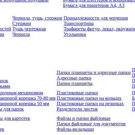
Бумага для принтеров А4, А3
Чернила, тушь, стержни
Принадлежности для черчения
Стержни
Транспортиры
остей
Тушь чертежная
Трафареты фигур, лекал, окружно
ми
Чернила
Угольники
П
Папки планшеты и адресные папки
П
Адресные папки
апок
П
Папки планшеты
зками
П
 арочным механизмом
Пластиковые папки
П
шириной корешка 70-80 мм
Пластиковые папки на кольцах
Б
шириной корешка 50 мм
Пластиковые папки на резинках
П
ы для папок
Разделители листов
П
ы для картотек
Файлы и папки файловые
Папки файловые для документов
ек
Файлы-вкладыши