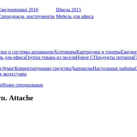
Ежедневники 2016
Школа 2015
Спецодежда, инструменты
Мебель для офиса
пки и системы архивации
Хозтовары
Картриджи и тонеры
Ежедне
ь для офиса
Группа товара из экселя
Новое С
Продукты питания
Г
я бумаг
Корректирующие средства
Дыроколы
Настольные наборы
е аксессуары
е
Ножи специальные
п. Attache