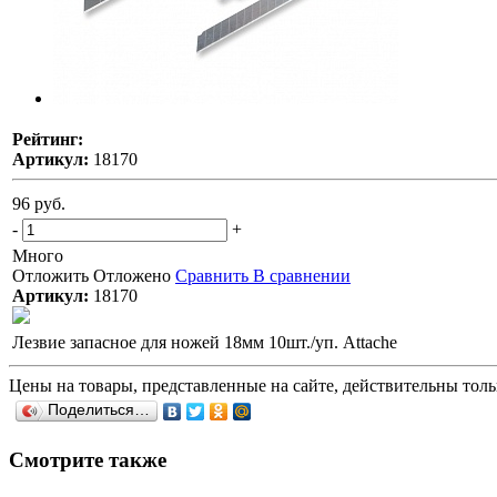
Рейтинг:
Артикул:
18170
96 руб.
-
+
Много
Отложить
Отложено
Сравнить
В сравнении
Артикул:
18170
Лезвие запасное для ножей 18мм 10шт./уп. Attache
Цены на товары, представленные на сайте, действительны тольк
Поделиться…
Смотрите также