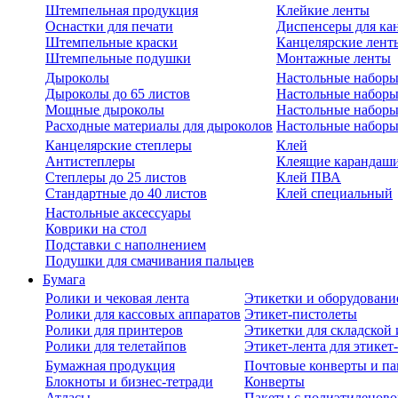
Штемпельная продукция
Клейкие ленты
Оснастки для печати
Диспенсеры для ка
Штемпельные краски
Канцелярские лент
Штемпельные подушки
Монтажные ленты
Дыроколы
Настольные набор
Дыроколы до 65 листов
Настольные наборы 
Мощные дыроколы
Настольные наборы
Расходные материалы для дыроколов
Настольные наборы
Канцелярские степлеры
Клей
Антистеплеры
Клеящие карандаш
Степлеры до 25 листов
Клей ПВА
Стандартные до 40 листов
Клей специальный
Настольные аксессуары
Коврики на стол
Подставки с наполнением
Подушки для смачивания пальцев
Бумага
Ролики и чековая лента
Этикетки и оборудовани
Ролики для кассовых аппаратов
Этикет-пистолеты
Ролики для принтеров
Этикетки для складско
Ролики для телетайпов
Этикет-лента для этикет
Бумажная продукция
Почтовые конверты и па
Блокноты и бизнес-тетради
Конверты
Атласы
Пакеты с полиэтиленов