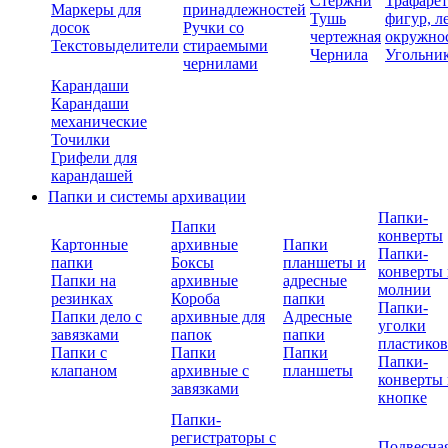
Стержни
Трафаре
Маркеры для
принадлежностей
Тушь
фигур, л
досок
Ручки со
чертежная
окружно
Текстовыделители
стираемыми
Чернила
Угольни
чернилами
Карандаши
Карандаши
механические
Точилки
Грифели для
карандашей
Папки и системы архивации
Папки-
Папки
конверты
Картонные
архивные
Папки
Папки-
папки
Боксы
планшеты и
конверты 
Папки на
архивные
адресные
молнии
резинках
Короба
папки
Папки-
Папки дело с
архивные для
Адресные
уголки
завязками
папок
папки
пластико
Папки с
Папки
Папки
Папки-
клапаном
архивные с
планшеты
конверты 
завязками
кнопке
Папки-
регистраторы с
Подвесна