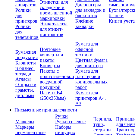
Этикетки для
аппаратов
Диспенсеры
самокопиру
складской и
Ролики
для закладок и
Бухгалтерск
промышленной
для
блокнотов
бланки
маркировки
принтеров
Клейкие
Книги учета
Этикет-лента
Ролики
закладки
для этикет-
для
пистолетов
телетайпов
Бумага для
Почтовые
офисной
Бумажная
конверты и
техники
продукция
пакеты
Цветная бумага
Блокноты
Конверты
для принтера
и бизнес-
Пакеты с
Бумага для
тетради
полиэтиленовой
плоттеров и
Атласы
воздушной
копировальных
Открытки,
подушкой
работ
грамоты,
Пакеты В4
Бумага для
дипломы
(250х353мм)
принтеров А4,
А3
Письменные принадлежности
Ручки
Чернила,
Принадл
Маркеры
Ручки гелевые
тушь,
для черч
Маркеры
Наборы
стержни
Транспо
перманентные
пишущих