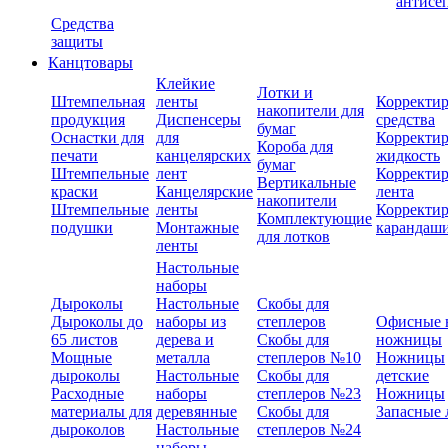
антисе
Средства
защиты
Канцтовары
Клейкие
Лотки и
Штемпельная
ленты
Корректи
накопители для
продукция
Диспенсеры
средства
бумаг
Оснастки для
для
Корректи
Короба для
печати
канцелярских
жидкость
бумаг
Штемпельные
лент
Корректи
Вертикальные
краски
Канцелярские
лента
накопители
Штемпельные
ленты
Корректи
Комплектующие
подушки
Монтажные
карандаш
для лотков
ленты
Настольные
наборы
Дыроколы
Настольные
Скобы для
Дыроколы до
наборы из
степлеров
Офисные 
65 листов
дерева и
Скобы для
ножницы
Мощные
металла
степлеров №10
Ножницы
дыроколы
Настольные
Скобы для
детские
Расходные
наборы
степлеров №23
Ножницы
материалы для
деревянные
Скобы для
Запасные 
дыроколов
Настольные
степлеров №24
наборы