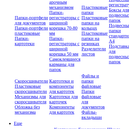
арочным
регистрат
механизмом
Пластиковые
Боксы для
Папки-
папки
подвесны
Папки-портфели
регистраторы с
Пластиковые
папок
для документов
шириной
папки на
Подвесны
Папки-портфели
корешка 70-80
кольцах
папки
пластиковые
мм
Пластиковые
стандарт
Папки-
Папки-
папки на
А4
картотеки
регистраторы с
резинках
Подставк
шириной
Разделители
для
корешка 50 мм
листов
подвесны
Самоклеящиеся
папок
карманы для
папок
Файлы и
Скоросшиватели
Картотеки и
папки
Пластиковые
компоненты
файловые
скоросшиватели
для картотек
Папки
Механизмы для
Картотеки для
файловые
скоросшивателя
карточек
для
Обложка без
Компоненты
документов
механизма
для картотек
Файлы-
вкладыши
Еще