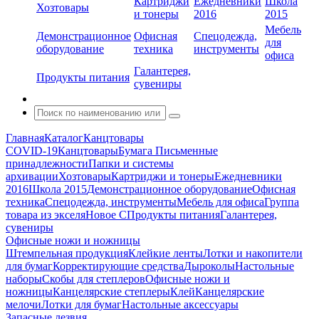
Картриджи
Ежедневники
Школа
Хозтовары
и тонеры
2016
2015
Мебель
Демонстрационное
Офисная
Спецодежда,
для
оборудование
техника
инструменты
офиса
Галантерея,
Продукты питания
сувениры
Главная
Каталог
Канцтовары
COVID-19
Канцтовары
Бумага
Письменные
принадлежности
Папки и системы
архивации
Хозтовары
Картриджи и тонеры
Ежедневники
2016
Школа 2015
Демонстрационное оборудование
Офисная
техника
Спецодежда, инструменты
Мебель для офиса
Группа
товара из экселя
Новое С
Продукты питания
Галантерея,
сувениры
Офисные ножи и ножницы
Штемпельная продукция
Клейкие ленты
Лотки и накопители
для бумаг
Корректирующие средства
Дыроколы
Настольные
наборы
Скобы для степлеров
Офисные ножи и
ножницы
Канцелярские степлеры
Клей
Канцелярские
мелочи
Лотки для бумаг
Настольные аксессуары
Запасные лезвия