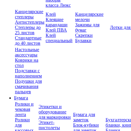
класса Люкс
Канцелярские
Клей
Канцелярские
степлеры
Клеящие
мелочи
Антистеплеры
карандаши
Зажимы для
Степлеры до
Лотки для
Клей ПВА
бумаг
25 листов
Клей
Скрепки
Стандартные
специальный
Булавки
до 40 листов
Настольные
аксессуары
Коврики на
стол
Подставки с
наполнением
Подушки для
смачивания
пальцев
Бумага
Ролики и
Этикетки и
чековая
оборудование
лента
Бумага для
для маркировки
Ролики
заметок
Бухгалтерск
Этикет-
для
Блок-кубики
бланки, кни
пистолеты
кассовых
для заметок
Бланки