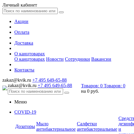
Личный кабинет
Акции
Оплата
Доставка
О канцтоварах
О канцтоварах
Новости
Сотрудники
Вакансии
Контакты
zakaz@kvik.ru
+7 495 649-65-88
zakaz@kvik.ru
+7 495 649-65-88
Товаров:
0
Товаров:
0
на
0 руб.
Меню
COVID-19
Средст
Мыло
Салфетки
дезинф
Дозаторы
антибактериальное
антибактериальные
и