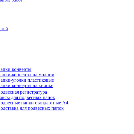
стей
апки-конверты
апки-конверты на молнии
апки-уголки пластиковые
апки-конверты на кнопке
одвесная регистратура
оксы для подвесных папок
одвесные папки стандартные А4
одставка для подвесных папок