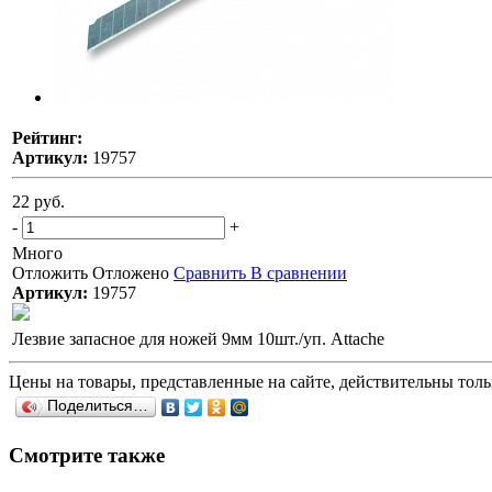
Рейтинг:
Артикул:
19757
22 руб.
-
+
Много
Отложить
Отложено
Сравнить
В сравнении
Артикул:
19757
Лезвие запасное для ножей 9мм 10шт./уп. Attache
Цены на товары, представленные на сайте, действительны тольк
Поделиться…
Смотрите также