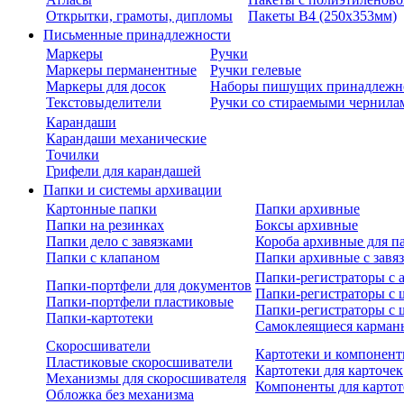
Открытки, грамоты, дипломы
Пакеты В4 (250х353мм)
Письменные принадлежности
Маркеры
Ручки
Маркеры перманентные
Ручки гелевые
Маркеры для досок
Наборы пишущих принадлежн
Текстовыделители
Ручки со стираемыми чернила
Карандаши
Карандаши механические
Точилки
Грифели для карандашей
Папки и системы архивации
Картонные папки
Папки архивные
Папки на резинках
Боксы архивные
Папки дело с завязками
Короба архивные для п
Папки с клапаном
Папки архивные с завя
Папки-регистраторы с
Папки-портфели для документов
Папки-регистраторы с 
Папки-портфели пластиковые
Папки-регистраторы с 
Папки-картотеки
Самоклеящиеся карман
Скоросшиватели
Картотеки и компонент
Пластиковые скоросшиватели
Картотеки для карточек
Механизмы для скоросшивателя
Компоненты для картот
Обложка без механизма