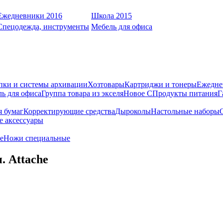
Ежедневники 2016
Школа 2015
Спецодежда, инструменты
Мебель для офиса
пки и системы архивации
Хозтовары
Картриджи и тонеры
Ежедне
ь для офиса
Группа товара из экселя
Новое С
Продукты питания
Г
я бумаг
Корректирующие средства
Дыроколы
Настольные наборы
е аксессуары
е
Ножи специальные
. Attache