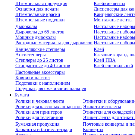
Штемпельная продукция
Клейкие ленты
Оснастки для печати
Диспенсеры для ка
Штемпельные краски
Канцелярские лент
Штемпельные подушки
Монтажные ленты
Дыроколы
Настольные набор
Дыроколы до 65 листов
Настольные наборы 
Мощные дыроколы
Настольные наборы
Расходные материалы для дыроколов
Настольные наборы
Канцелярские степлеры
Клей
Антистеплеры
Клеящие карандаш
Степлеры до 25 листов
Клей ПВА
Стандартные до 40 листов
Клей специальный
Настольные аксессуары
Коврики на стол
Подставки с наполнением
Подушки для смачивания пальцев
Бумага
Ролики и чековая лента
Этикетки и оборудовани
Ролики для кассовых аппаратов
Этикет-пистолеты
Ролики для принтеров
Этикетки для складско
Ролики для телетайпов
Этикет-лента для этикет
Бумажная продукция
Почтовые конверты и па
Блокноты и бизнес-тетради
Конверты
Атласы
Пакеты с полиэтиленов