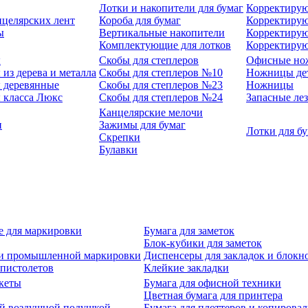
Лотки и накопители для бумаг
Корректирую
нцелярских лент
Короба для бумаг
Корректирую
ы
Вертикальные накопители
Корректирую
Комплектующие для лотков
Корректиру
ы
Скобы для степлеров
Офисные но
из дерева и металла
Скобы для степлеров №10
Ножницы де
 деревянные
Скобы для степлеров №23
Ножницы
 класса Люкс
Скобы для степлеров №24
Запасные ле
Канцелярские мелочи
и
Зажимы для бумаг
Лотки для б
Скрепки
Булавки
е для маркировки
Бумага для заметок
Блок-кубики для заметок
й и промышленной маркировки
Диспенсеры для закладок и блокн
-пистолетов
Клейкие закладки
кеты
Бумага для офисной техники
Цветная бумага для принтера
ой воздушной подушкой
Бумага для плоттеров и копирова