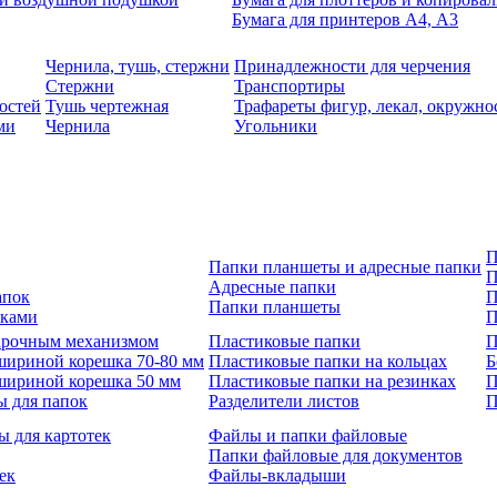
Бумага для принтеров А4, А3
Чернила, тушь, стержни
Принадлежности для черчения
Стержни
Транспортиры
остей
Тушь чертежная
Трафареты фигур, лекал, окружно
ми
Чернила
Угольники
П
Папки планшеты и адресные папки
П
Адресные папки
апок
П
Папки планшеты
зками
П
 арочным механизмом
Пластиковые папки
П
шириной корешка 70-80 мм
Пластиковые папки на кольцах
Б
шириной корешка 50 мм
Пластиковые папки на резинках
П
ы для папок
Разделители листов
П
ы для картотек
Файлы и папки файловые
Папки файловые для документов
ек
Файлы-вкладыши