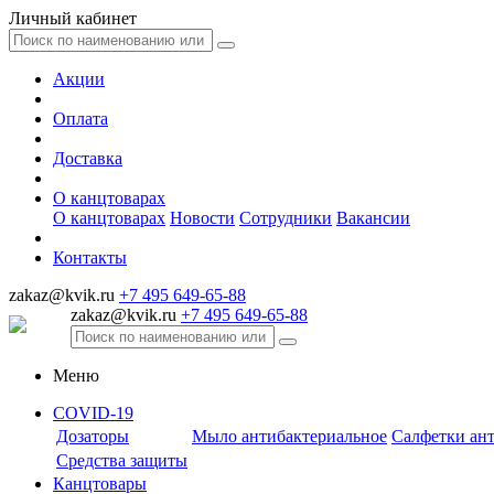
Личный кабинет
Акции
Оплата
Доставка
О канцтоварах
О канцтоварах
Новости
Сотрудники
Вакансии
Контакты
zakaz@kvik.ru
+7 495 649-65-88
zakaz@kvik.ru
+7 495 649-65-88
Меню
COVID-19
Дозаторы
Мыло антибактериальное
Салфетки ан
Средства защиты
Канцтовары