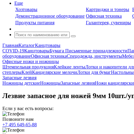
Еще
Хозтовары
Картриджи и тонеры
Демонстрационное оборудование
Офисная техника
Продукты питания
Галантерея, сувениры
Главная
Каталог
Канцтовары
COVID-19
Канцтовары
Бумага
Письменные принадлежности
Па
оборудование
Офисная техника
Спецодежда, инструменты
Мебел
Офисные ножи и ножницы
Штемпельная продукция
Клейкие ленты
Лотки и накопители дл
степлеры
Клей
Канцелярские мелочи
Лотки для бумаг
Настольны
Запасные лезвия
Ножницы детские
Ножницы
Запасные лезвия
Ножи канцелярски
Лезвие запасное для ножей 9мм 10шт./уп
Если у вас есть вопросы:
Позвоните нам
+7 495 649-65-88