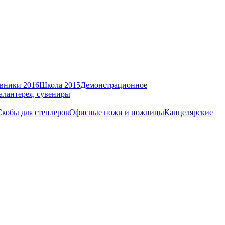
вники 2016
Школа 2015
Демонстрационное
алантерея, сувениры
Скобы для степлеров
Офисные ножи и ножницы
Канцелярские