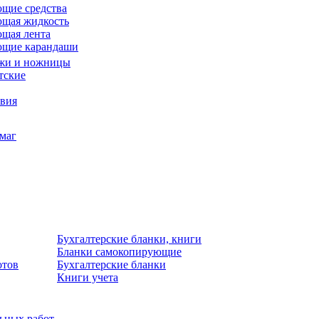
щие средства
щая жидкость
щая лента
ющие карандаши
жи и ножницы
тские
звия
умаг
Бухгалтерские бланки, книги
Бланки самокопирующие
отов
Бухгалтерские бланки
Книги учета
льных работ