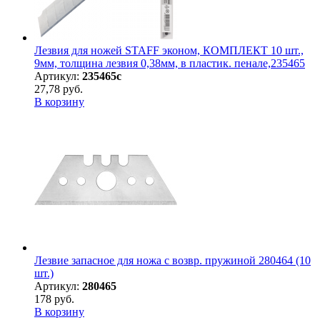
Лезвия для ножей STAFF эконом, КОМПЛЕКТ 10 шт.,
9мм, толщина лезвия 0,38мм, в пластик. пенале,235465
Артикул:
235465с
27,78 руб.
В корзину
Лезвие запасное для ножа с возвр. пружиной 280464 (10
шт.)
Артикул:
280465
178 руб.
В корзину