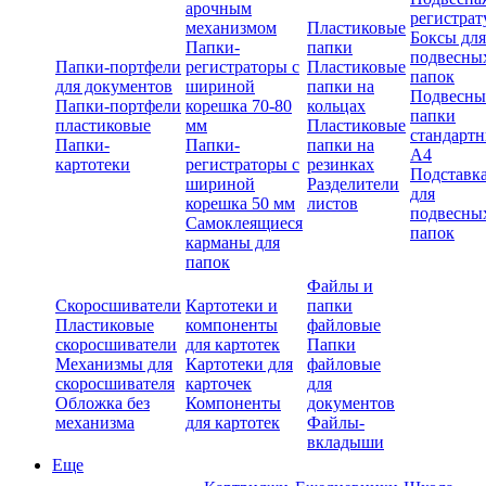
арочным
регистрат
механизмом
Пластиковые
Боксы для
Папки-
папки
подвесны
Папки-портфели
регистраторы с
Пластиковые
папок
для документов
шириной
папки на
Подвесны
Папки-портфели
корешка 70-80
кольцах
папки
пластиковые
мм
Пластиковые
стандарт
Папки-
Папки-
папки на
А4
картотеки
регистраторы с
резинках
Подставк
шириной
Разделители
для
корешка 50 мм
листов
подвесны
Самоклеящиеся
папок
карманы для
папок
Файлы и
Скоросшиватели
Картотеки и
папки
Пластиковые
компоненты
файловые
скоросшиватели
для картотек
Папки
Механизмы для
Картотеки для
файловые
скоросшивателя
карточек
для
Обложка без
Компоненты
документов
механизма
для картотек
Файлы-
вкладыши
Еще