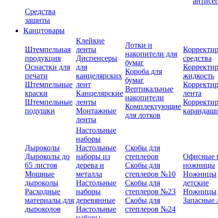
антисе
Средства
защиты
Канцтовары
Клейкие
Лотки и
Штемпельная
ленты
Корректи
накопители для
продукция
Диспенсеры
средства
бумаг
Оснастки для
для
Корректи
Короба для
печати
канцелярских
жидкость
бумаг
Штемпельные
лент
Корректи
Вертикальные
краски
Канцелярские
лента
накопители
Штемпельные
ленты
Корректи
Комплектующие
подушки
Монтажные
карандаш
для лотков
ленты
Настольные
наборы
Дыроколы
Настольные
Скобы для
Дыроколы до
наборы из
степлеров
Офисные 
65 листов
дерева и
Скобы для
ножницы
Мощные
металла
степлеров №10
Ножницы
дыроколы
Настольные
Скобы для
детские
Расходные
наборы
степлеров №23
Ножницы
материалы для
деревянные
Скобы для
Запасные 
дыроколов
Настольные
степлеров №24
наборы