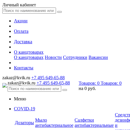
Личный кабинет
Акции
Оплата
Доставка
О канцтоварах
О канцтоварах
Новости
Сотрудники
Вакансии
Контакты
zakaz@kvik.ru
+7 495 649-65-88
zakaz@kvik.ru
+7 495 649-65-88
Товаров:
0
Товаров:
0
на
0 руб.
Меню
COVID-19
Средст
Мыло
Салфетки
дезинф
Дозаторы
антибактериальное
антибактериальные
и