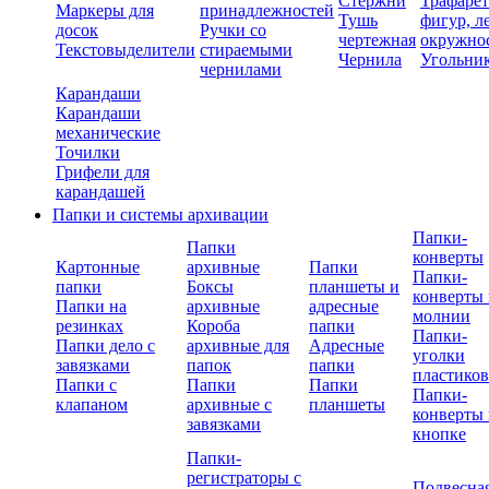
Стержни
Трафаре
Маркеры для
принадлежностей
Тушь
фигур, л
досок
Ручки со
чертежная
окружно
Текстовыделители
стираемыми
Чернила
Угольни
чернилами
Карандаши
Карандаши
механические
Точилки
Грифели для
карандашей
Папки и системы архивации
Папки-
Папки
конверты
Картонные
архивные
Папки
Папки-
папки
Боксы
планшеты и
конверты 
Папки на
архивные
адресные
молнии
резинках
Короба
папки
Папки-
Папки дело с
архивные для
Адресные
уголки
завязками
папок
папки
пластико
Папки с
Папки
Папки
Папки-
клапаном
архивные с
планшеты
конверты 
завязками
кнопке
Папки-
регистраторы с
Подвесна