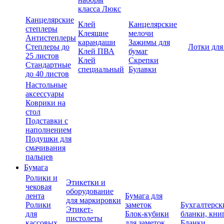
класса Люкс
Канцелярские
Клей
Канцелярские
степлеры
Клеящие
мелочи
Антистеплеры
карандаши
Зажимы для
Степлеры до
Лотки для
Клей ПВА
бумаг
25 листов
Клей
Скрепки
Стандартные
специальный
Булавки
до 40 листов
Настольные
аксессуары
Коврики на
стол
Подставки с
наполнением
Подушки для
смачивания
пальцев
Бумага
Ролики и
Этикетки и
чековая
оборудование
лента
Бумага для
для маркировки
Ролики
заметок
Бухгалтерск
Этикет-
для
Блок-кубики
бланки, кни
пистолеты
кассовых
для заметок
Бланки