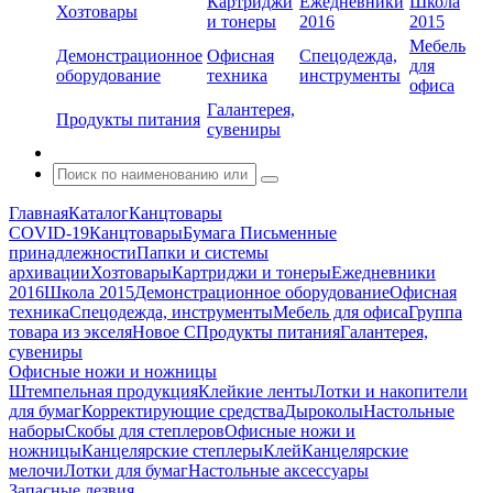
Картриджи
Ежедневники
Школа
Хозтовары
и тонеры
2016
2015
Мебель
Демонстрационное
Офисная
Спецодежда,
для
оборудование
техника
инструменты
офиса
Галантерея,
Продукты питания
сувениры
Главная
Каталог
Канцтовары
COVID-19
Канцтовары
Бумага
Письменные
принадлежности
Папки и системы
архивации
Хозтовары
Картриджи и тонеры
Ежедневники
2016
Школа 2015
Демонстрационное оборудование
Офисная
техника
Спецодежда, инструменты
Мебель для офиса
Группа
товара из экселя
Новое С
Продукты питания
Галантерея,
сувениры
Офисные ножи и ножницы
Штемпельная продукция
Клейкие ленты
Лотки и накопители
для бумаг
Корректирующие средства
Дыроколы
Настольные
наборы
Скобы для степлеров
Офисные ножи и
ножницы
Канцелярские степлеры
Клей
Канцелярские
мелочи
Лотки для бумаг
Настольные аксессуары
Запасные лезвия