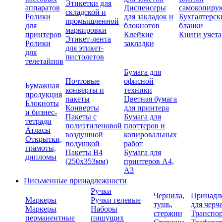
Этикетки для
аппаратов
Диспенсеры
самокопиру
складской и
Ролики
для закладок и
Бухгалтерск
промышленной
для
блокнотов
бланки
маркировки
принтеров
Клейкие
Книги учета
Этикет-лента
Ролики
закладки
для этикет-
для
пистолетов
телетайпов
Бумага для
Почтовые
офисной
Бумажная
конверты и
техники
продукция
пакеты
Цветная бумага
Блокноты
Конверты
для принтера
и бизнес-
Пакеты с
Бумага для
тетради
полиэтиленовой
плоттеров и
Атласы
воздушной
копировальных
Открытки,
подушкой
работ
грамоты,
Пакеты В4
Бумага для
дипломы
(250х353мм)
принтеров А4,
А3
Письменные принадлежности
Ручки
Чернила,
Принадл
Маркеры
Ручки гелевые
тушь,
для черч
Маркеры
Наборы
стержни
Транспо
перманентные
пишущих