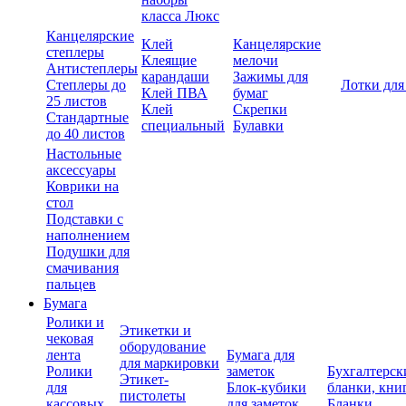
класса Люкс
Канцелярские
Клей
Канцелярские
степлеры
Клеящие
мелочи
Антистеплеры
карандаши
Зажимы для
Степлеры до
Лотки для
Клей ПВА
бумаг
25 листов
Клей
Скрепки
Стандартные
специальный
Булавки
до 40 листов
Настольные
аксессуары
Коврики на
стол
Подставки с
наполнением
Подушки для
смачивания
пальцев
Бумага
Ролики и
Этикетки и
чековая
оборудование
лента
Бумага для
для маркировки
Ролики
заметок
Бухгалтерск
Этикет-
для
Блок-кубики
бланки, кни
пистолеты
кассовых
для заметок
Бланки