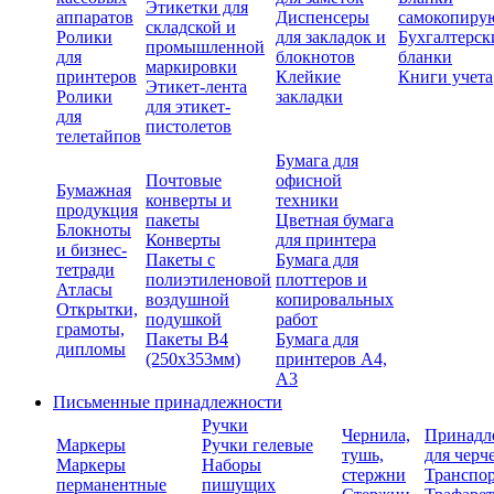
Этикетки для
аппаратов
Диспенсеры
самокопиру
складской и
Ролики
для закладок и
Бухгалтерск
промышленной
для
блокнотов
бланки
маркировки
принтеров
Клейкие
Книги учета
Этикет-лента
Ролики
закладки
для этикет-
для
пистолетов
телетайпов
Бумага для
Почтовые
офисной
Бумажная
конверты и
техники
продукция
пакеты
Цветная бумага
Блокноты
Конверты
для принтера
и бизнес-
Пакеты с
Бумага для
тетради
полиэтиленовой
плоттеров и
Атласы
воздушной
копировальных
Открытки,
подушкой
работ
грамоты,
Пакеты В4
Бумага для
дипломы
(250х353мм)
принтеров А4,
А3
Письменные принадлежности
Ручки
Чернила,
Принадл
Маркеры
Ручки гелевые
тушь,
для черч
Маркеры
Наборы
стержни
Транспо
перманентные
пишущих