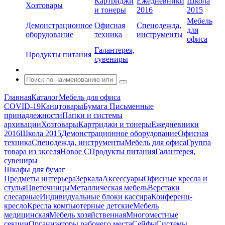
Картриджи
Ежедневники
Школа
Хозтовары
и тонеры
2016
2015
Мебель
Демонстрационное
Офисная
Спецодежда,
для
оборудование
техника
инструменты
офиса
Галантерея,
Продукты питания
сувениры
Главная
Каталог
Мебель для офиса
COVID-19
Канцтовары
Бумага
Письменные
принадлежности
Папки и системы
архивации
Хозтовары
Картриджи и тонеры
Ежедневники
2016
Школа 2015
Демонстрационное оборудование
Офисная
техника
Спецодежда, инструменты
Мебель для офиса
Группа
товара из экселя
Новое С
Продукты питания
Галантерея,
сувениры
Шкафы для бумаг
Предметы интерьера
Зеркала
Аксессуары
Офисные кресла и
стулья
Цветочницы
Металлическая мебель
Верстаки
слесарные
Индивидуальные блоки кассира
Конференц-
кресло
Кресла компьютерные детские
Мебель
медицинская
Мебель хозяйственная
Многоместные
секции
Организаторы рабочего места
Сейфы
Системы