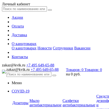
Личный кабинет
Акции
Оплата
Доставка
О канцтоварах
О канцтоварах
Новости
Сотрудники
Вакансии
Контакты
zakaz@kvik.ru
+7 495 649-65-88
zakaz@kvik.ru
+7 495 649-65-88
Товаров:
0
Товаров:
0
на
0 руб.
Меню
COVID-19
Средст
Мыло
Салфетки
дезинф
Дозаторы
антибактериальное
антибактериальные
и