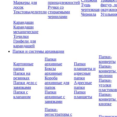
Стержни
Трафаре
Маркеры для
принадлежностей
Тушь
фигур, л
досок
Ручки со
чертежная
окружно
Текстовыделители
стираемыми
Чернила
Угольни
чернилами
Карандаши
Карандаши
механические
Точилки
Грифели для
карандашей
Папки и системы архивации
Папки-
Папки
конверты
Картонные
архивные
Папки
Папки-
папки
Боксы
планшеты и
конверты 
Папки на
архивные
адресные
молнии
резинках
Короба
папки
Папки-
Папки дело с
архивные для
Адресные
уголки
завязками
папок
папки
пластико
Папки с
Папки
Папки
Папки-
клапаном
архивные с
планшеты
конверты 
завязками
кнопке
Папки-
регистраторы с
Подвесна