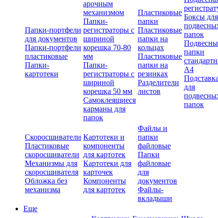
арочным
регистрат
механизмом
Пластиковые
Боксы для
Папки-
папки
подвесны
Папки-портфели
регистраторы с
Пластиковые
папок
для документов
шириной
папки на
Подвесны
Папки-портфели
корешка 70-80
кольцах
папки
пластиковые
мм
Пластиковые
стандарт
Папки-
Папки-
папки на
А4
картотеки
регистраторы с
резинках
Подставк
шириной
Разделители
для
корешка 50 мм
листов
подвесны
Самоклеящиеся
папок
карманы для
папок
Файлы и
Скоросшиватели
Картотеки и
папки
Пластиковые
компоненты
файловые
скоросшиватели
для картотек
Папки
Механизмы для
Картотеки для
файловые
скоросшивателя
карточек
для
Обложка без
Компоненты
документов
механизма
для картотек
Файлы-
вкладыши
Еще