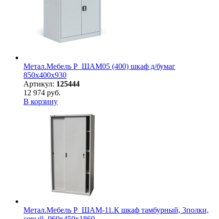
Метал.Мебель P_ШАМ05 (400) шкаф д/бумаг
850х400х930
Артикул:
125444
12 974 руб.
В корзину
Метал.Мебель P_ШАМ-11.К шкаф тамбурный, 3полки,
серый, 960х450х1860