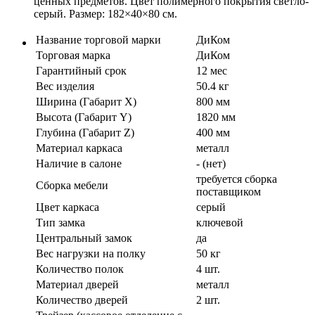
ценных предметов. Цвет полимерного покрытия светло-
серый. Размер: 182×40×80 см.
Название торговой марки
ДиКом
Торговая марка
ДиКом
Гарантийный срок
12 мес
Вес изделия
50.4 кг
Ширина (Габарит X)
800 мм
Высота (Габарит Y)
1820 мм
Глубина (Габарит Z)
400 мм
Материал каркаса
металл
Наличие в салоне
- (нет)
требуется сборка
Сборка мебели
поставщиком
Цвет каркаса
серый
Тип замка
ключевой
Центральный замок
да
Вес нагрузки на полку
50 кг
Количество полок
4 шт.
Материал дверей
металл
Количество дверей
2 шт.