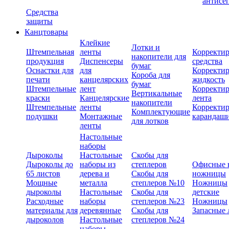
антисе
Средства
защиты
Канцтовары
Клейкие
Лотки и
Штемпельная
ленты
Корректи
накопители для
продукция
Диспенсеры
средства
бумаг
Оснастки для
для
Корректи
Короба для
печати
канцелярских
жидкость
бумаг
Штемпельные
лент
Корректи
Вертикальные
краски
Канцелярские
лента
накопители
Штемпельные
ленты
Корректи
Комплектующие
подушки
Монтажные
карандаш
для лотков
ленты
Настольные
наборы
Дыроколы
Настольные
Скобы для
Дыроколы до
наборы из
степлеров
Офисные 
65 листов
дерева и
Скобы для
ножницы
Мощные
металла
степлеров №10
Ножницы
дыроколы
Настольные
Скобы для
детские
Расходные
наборы
степлеров №23
Ножницы
материалы для
деревянные
Скобы для
Запасные 
дыроколов
Настольные
степлеров №24
наборы