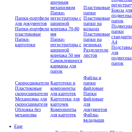
арочным
регистрат
механизмом
Пластиковые
Боксы для
Папки-
папки
подвесны
Папки-портфели
регистраторы с
Пластиковые
папок
для документов
шириной
папки на
Подвесны
Папки-портфели
корешка 70-80
кольцах
папки
пластиковые
мм
Пластиковые
стандарт
Папки-
Папки-
папки на
А4
картотеки
регистраторы с
резинках
Подставк
шириной
Разделители
для
корешка 50 мм
листов
подвесны
Самоклеящиеся
папок
карманы для
папок
Файлы и
Скоросшиватели
Картотеки и
папки
Пластиковые
компоненты
файловые
скоросшиватели
для картотек
Папки
Механизмы для
Картотеки для
файловые
скоросшивателя
карточек
для
Обложка без
Компоненты
документов
механизма
для картотек
Файлы-
вкладыши
Еще