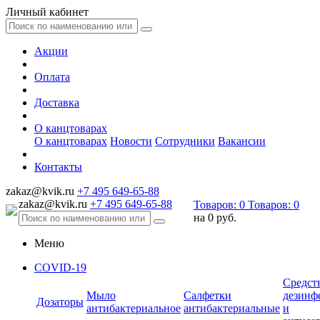
Личный кабинет
Акции
Оплата
Доставка
О канцтоварах
О канцтоварах
Новости
Сотрудники
Вакансии
Контакты
zakaz@kvik.ru
+7 495 649-65-88
zakaz@kvik.ru
+7 495 649-65-88
Товаров:
0
Товаров:
0
на
0 руб.
Меню
COVID-19
Средст
Мыло
Салфетки
дезинф
Дозаторы
антибактериальное
антибактериальные
и