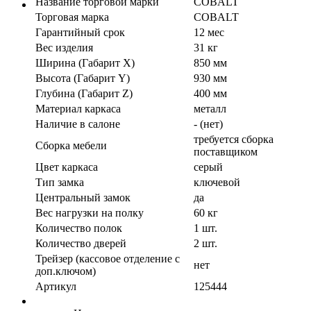
Название торговой марки
COBALT
Торговая марка
COBALT
Гарантийный срок
12 мес
Вес изделия
31 кг
Ширина (Габарит X)
850 мм
Высота (Габарит Y)
930 мм
Глубина (Габарит Z)
400 мм
Материал каркаса
металл
Наличие в салоне
- (нет)
требуется сборка
Сборка мебели
поставщиком
Цвет каркаса
серый
Тип замка
ключевой
Центральный замок
да
Вес нагрузки на полку
60 кг
Количество полок
1 шт.
Количество дверей
2 шт.
Трейзер (кассовое отделение с
нет
доп.ключом)
Артикул
125444