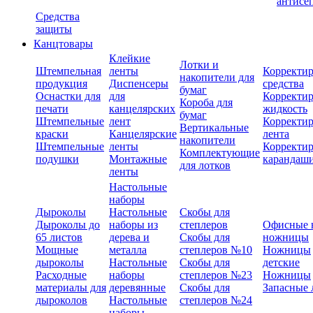
антисе
Средства
защиты
Канцтовары
Клейкие
Лотки и
Штемпельная
ленты
Корректи
накопители для
продукция
Диспенсеры
средства
бумаг
Оснастки для
для
Корректи
Короба для
печати
канцелярских
жидкость
бумаг
Штемпельные
лент
Корректи
Вертикальные
краски
Канцелярские
лента
накопители
Штемпельные
ленты
Корректи
Комплектующие
подушки
Монтажные
карандаш
для лотков
ленты
Настольные
наборы
Дыроколы
Настольные
Скобы для
Дыроколы до
наборы из
степлеров
Офисные 
65 листов
дерева и
Скобы для
ножницы
Мощные
металла
степлеров №10
Ножницы
дыроколы
Настольные
Скобы для
детские
Расходные
наборы
степлеров №23
Ножницы
материалы для
деревянные
Скобы для
Запасные 
дыроколов
Настольные
степлеров №24
наборы