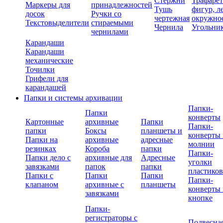
Стержни
Трафаре
Маркеры для
принадлежностей
Тушь
фигур, л
досок
Ручки со
чертежная
окружно
Текстовыделители
стираемыми
Чернила
Угольни
чернилами
Карандаши
Карандаши
механические
Точилки
Грифели для
карандашей
Папки и системы архивации
Папки-
Папки
конверты
Картонные
архивные
Папки
Папки-
папки
Боксы
планшеты и
конверты 
Папки на
архивные
адресные
молнии
резинках
Короба
папки
Папки-
Папки дело с
архивные для
Адресные
уголки
завязками
папок
папки
пластико
Папки с
Папки
Папки
Папки-
клапаном
архивные с
планшеты
конверты 
завязками
кнопке
Папки-
регистраторы с
Подвесна