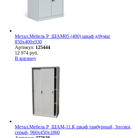
Метал.Мебель P_ШАМ05 (400) шкаф д/бумаг
850х400х930
Артикул:
125444
12 974 руб.
В корзину
Метал.Мебель P_ШАМ-11.К шкаф тамбурный, 3полки,
серый, 960х450х1860
Артикул:
277636