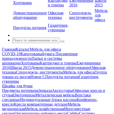
Картриджи
Ежедневники
Школа
Хозтовары
и тонеры
2016
2015
Мебель
Демонстрационное
Офисная
Спецодежда,
для
оборудование
техника
инструменты
офиса
Галантерея,
Продукты питания
сувениры
Главная
Каталог
Мебель для офиса
COVID-19
Канцтовары
Бумага
Письменные
принадлежности
Папки и системы
архивации
Хозтовары
Картриджи и тонеры
Ежедневники
2016
Школа 2015
Демонстрационное оборудование
Офисная
техника
Спецодежда, инструменты
Мебель для офиса
Группа
товара из экселя
Новое С
Продукты питания
Галантерея,
сувениры
Шкафы для бумаг
Предметы интерьера
Зеркала
Аксессуары
Офисные кресла и
стулья
Цветочницы
Металлическая мебель
Верстаки
слесарные
Индивидуальные блоки кассира
Конференц-
кресло
Кресла компьютерные детские
Мебель
медицинская
Мебель хозяйственная
Многоместные
секции
Организаторы рабочего места
Сейфы
Системы