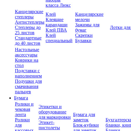
класса Люкс
Канцелярские
Клей
Канцелярские
степлеры
Клеящие
мелочи
Антистеплеры
карандаши
Зажимы для
Степлеры до
Лотки для
Клей ПВА
бумаг
25 листов
Клей
Скрепки
Стандартные
специальный
Булавки
до 40 листов
Настольные
аксессуары
Коврики на
стол
Подставки с
наполнением
Подушки для
смачивания
пальцев
Бумага
Ролики и
Этикетки и
чековая
оборудование
лента
Бумага для
для маркировки
Ролики
заметок
Бухгалтерск
Этикет-
для
Блок-кубики
бланки, кни
пистолеты
кассовых
для заметок
Бланки