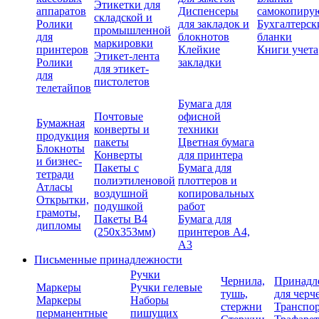
Этикетки для
аппаратов
Диспенсеры
самокопиру
складской и
Ролики
для закладок и
Бухгалтерск
промышленной
для
блокнотов
бланки
маркировки
принтеров
Клейкие
Книги учета
Этикет-лента
Ролики
закладки
для этикет-
для
пистолетов
телетайпов
Бумага для
Почтовые
офисной
Бумажная
конверты и
техники
продукция
пакеты
Цветная бумага
Блокноты
Конверты
для принтера
и бизнес-
Пакеты с
Бумага для
тетради
полиэтиленовой
плоттеров и
Атласы
воздушной
копировальных
Открытки,
подушкой
работ
грамоты,
Пакеты В4
Бумага для
дипломы
(250х353мм)
принтеров А4,
А3
Письменные принадлежности
Ручки
Чернила,
Принадл
Маркеры
Ручки гелевые
тушь,
для черч
Маркеры
Наборы
стержни
Транспо
перманентные
пишущих