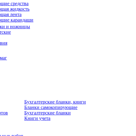
щие средства
щая жидкость
щая лента
ющие карандаши
жи и ножницы
тские
звия
умаг
Бухгалтерские бланки, книги
Бланки самокопирующие
отов
Бухгалтерские бланки
Книги учета
льных работ