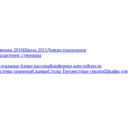
вники 2016
Школа 2015
Демонстрационное
алантерея, сувениры
дуальные блоки кассира
Конференц-кресло
Кресла
стемы хранения
Скамьи
Столы
Трехместные секции
Шкафы для