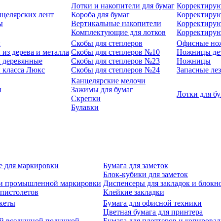
Лотки и накопители для бумаг
Корректирую
нцелярских лент
Короба для бумаг
Корректирую
ы
Вертикальные накопители
Корректирую
Комплектующие для лотков
Корректиру
ы
Скобы для степлеров
Офисные но
из дерева и металла
Скобы для степлеров №10
Ножницы де
 деревянные
Скобы для степлеров №23
Ножницы
 класса Люкс
Скобы для степлеров №24
Запасные ле
Канцелярские мелочи
и
Зажимы для бумаг
Лотки для б
Скрепки
Булавки
е для маркировки
Бумага для заметок
Блок-кубики для заметок
й и промышленной маркировки
Диспенсеры для закладок и блокн
-пистолетов
Клейкие закладки
кеты
Бумага для офисной техники
Цветная бумага для принтера
ой воздушной подушкой
Бумага для плоттеров и копирова