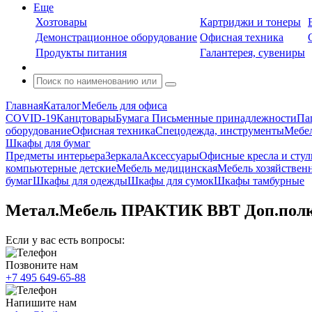
Еще
Хозтовары
Картриджи и тонеры
Демонстрационное оборудование
Офисная техника
Продукты питания
Галантерея, сувениры
Главная
Каталог
Мебель для офиса
COVID-19
Канцтовары
Бумага
Письменные принадлежности
Па
оборудование
Офисная техника
Спецодежда, инструменты
Мебел
Шкафы для бумаг
Предметы интерьера
Зеркала
Аксессуары
Офисные кресла и стул
компьютерные детские
Мебель медицинская
Мебель хозяйствен
бумаг
Шкафы для одежды
Шкафы для сумок
Шкафы тамбурные
Метал.Мебель ПРАКТИК BBT Доп.полка
Если у вас есть вопросы:
Позвоните нам
+7 495 649-65-88
Напишите нам