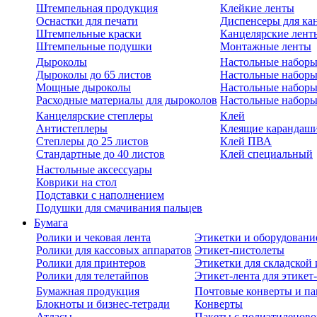
Штемпельная продукция
Клейкие ленты
Оснастки для печати
Диспенсеры для ка
Штемпельные краски
Канцелярские лент
Штемпельные подушки
Монтажные ленты
Дыроколы
Настольные набор
Дыроколы до 65 листов
Настольные наборы 
Мощные дыроколы
Настольные наборы
Расходные материалы для дыроколов
Настольные наборы
Канцелярские степлеры
Клей
Антистеплеры
Клеящие карандаш
Степлеры до 25 листов
Клей ПВА
Стандартные до 40 листов
Клей специальный
Настольные аксессуары
Коврики на стол
Подставки с наполнением
Подушки для смачивания пальцев
Бумага
Ролики и чековая лента
Этикетки и оборудовани
Ролики для кассовых аппаратов
Этикет-пистолеты
Ролики для принтеров
Этикетки для складско
Ролики для телетайпов
Этикет-лента для этикет
Бумажная продукция
Почтовые конверты и па
Блокноты и бизнес-тетради
Конверты
Атласы
Пакеты с полиэтиленов