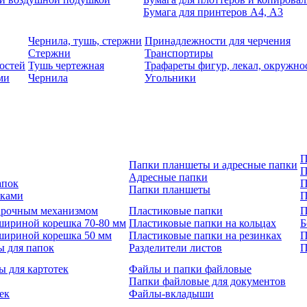
Бумага для принтеров А4, А3
Чернила, тушь, стержни
Принадлежности для черчения
Стержни
Транспортиры
остей
Тушь чертежная
Трафареты фигур, лекал, окружно
ми
Чернила
Угольники
П
Папки планшеты и адресные папки
П
Адресные папки
апок
П
Папки планшеты
зками
П
 арочным механизмом
Пластиковые папки
П
шириной корешка 70-80 мм
Пластиковые папки на кольцах
Б
шириной корешка 50 мм
Пластиковые папки на резинках
П
ы для папок
Разделители листов
П
ы для картотек
Файлы и папки файловые
Папки файловые для документов
ек
Файлы-вкладыши