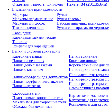
Открытки, грамоты, дипломы
Пакеты В4 (250х353мм)
Письменные принадлежности
Маркеры
Ручки
Маркеры перманентные
Ручки гелевые
Маркеры для досок
Наборы пишущих принадлежн
Текстовыделители
Ручки со стираемыми чернила
Карандаши
Карандаши механические
Точилки
Грифели для карандашей
Папки и системы архивации
Картонные папки
Папки архивные
Папки на резинках
Боксы архивные
Папки дело с завязками
Короба архивные для п
Папки с клапаном
Папки архивные с завя
Папки-регистраторы с
Папки-портфели для документов
Папки-регистраторы с 
Папки-портфели пластиковые
Папки-регистраторы с 
Папки-картотеки
Самоклеящиеся карман
Скоросшиватели
Картотеки и компонент
Пластиковые скоросшиватели
Картотеки для карточек
Механизмы для скоросшивателя
Компоненты для картот
Обложка без механизма