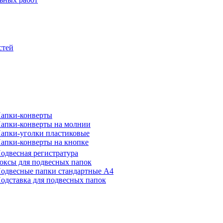
стей
апки-конверты
апки-конверты на молнии
апки-уголки пластиковые
апки-конверты на кнопке
одвесная регистратура
оксы для подвесных папок
одвесные папки стандартные А4
одставка для подвесных папок