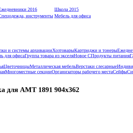
Ежедневники 2016
Школа 2015
Спецодежда, инструменты
Мебель для офиса
пки и системы архивации
Хозтовары
Картриджи и тонеры
Ежедне
ь для офиса
Группа товара из экселя
Новое С
Продукты питания
Г
ья
Цветочницы
Металлическая мебель
Верстаки слесарные
Индиви
ная
Многоместные секции
Организаторы рабочего места
Сейфы
Си
 для AMT 1891 904х362