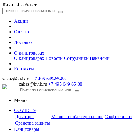
Личный кабинет
Акции
Оплата
Доставка
О канцтоварах
О канцтоварах
Новости
Сотрудники
Вакансии
Контакты
zakaz@kvik.ru
+7 495 649-65-88
zakaz@kvik.ru
+7 495 649-65-88
Меню
COVID-19
Дозаторы
Мыло антибактериальное
Салфетки ан
Средства защиты
Канцтовары