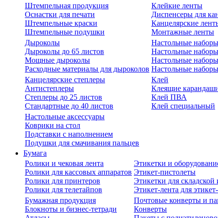
Штемпельная продукция
Клейкие ленты
Оснастки для печати
Диспенсеры для ка
Штемпельные краски
Канцелярские лент
Штемпельные подушки
Монтажные ленты
Дыроколы
Настольные набор
Дыроколы до 65 листов
Настольные наборы 
Мощные дыроколы
Настольные наборы
Расходные материалы для дыроколов
Настольные наборы
Канцелярские степлеры
Клей
Антистеплеры
Клеящие карандаш
Степлеры до 25 листов
Клей ПВА
Стандартные до 40 листов
Клей специальный
Настольные аксессуары
Коврики на стол
Подставки с наполнением
Подушки для смачивания пальцев
Бумага
Ролики и чековая лента
Этикетки и оборудовани
Ролики для кассовых аппаратов
Этикет-пистолеты
Ролики для принтеров
Этикетки для складско
Ролики для телетайпов
Этикет-лента для этикет
Бумажная продукция
Почтовые конверты и па
Блокноты и бизнес-тетради
Конверты
Атласы
Пакеты с полиэтиленов