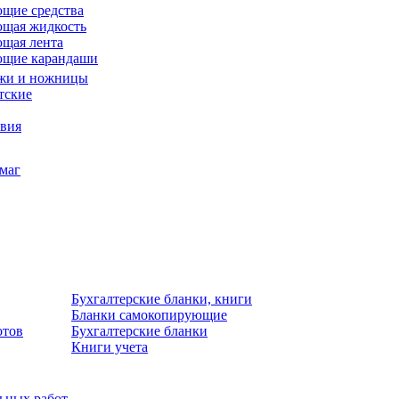
щие средства
щая жидкость
щая лента
ющие карандаши
жи и ножницы
тские
звия
умаг
Бухгалтерские бланки, книги
Бланки самокопирующие
отов
Бухгалтерские бланки
Книги учета
льных работ