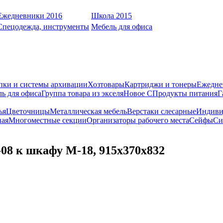
Ежедневники 2016
Школа 2015
Спецодежда, инструменты
Мебель для офиса
пки и системы архивации
Хозтовары
Картриджи и тонеры
Ежедне
ь для офиса
Группа товара из экселя
Новое С
Продукты питания
Г
ья
Цветочницы
Металлическая мебель
Верстаки слесарные
Индиви
ная
Многоместные секции
Организаторы рабочего места
Сейфы
Си
8 к шкафу М-18, 915х370х832