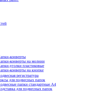
стей
апки-конверты
апки-конверты на молнии
апки-уголки пластиковые
апки-конверты на кнопке
одвесная регистратура
оксы для подвесных папок
одвесные папки стандартные А4
одставка для подвесных папок