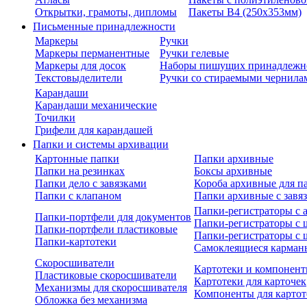
Открытки, грамоты, дипломы
Пакеты В4 (250х353мм)
Письменные принадлежности
Маркеры
Ручки
Маркеры перманентные
Ручки гелевые
Маркеры для досок
Наборы пишущих принадлежн
Текстовыделители
Ручки со стираемыми чернила
Карандаши
Карандаши механические
Точилки
Грифели для карандашей
Папки и системы архивации
Картонные папки
Папки архивные
Папки на резинках
Боксы архивные
Папки дело с завязками
Короба архивные для п
Папки с клапаном
Папки архивные с завя
Папки-регистраторы с
Папки-портфели для документов
Папки-регистраторы с 
Папки-портфели пластиковые
Папки-регистраторы с 
Папки-картотеки
Самоклеящиеся карман
Скоросшиватели
Картотеки и компонент
Пластиковые скоросшиватели
Картотеки для карточек
Механизмы для скоросшивателя
Компоненты для картот
Обложка без механизма