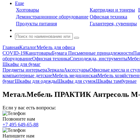
Еще
Хозтовары
Картриджи и тонеры
Демонстрационное оборудование
Офисная техника
Продукты питания
Галантерея, сувениры
Главная
Каталог
Мебель для офиса
COVID-19
Канцтовары
Бумага
Письменные принадлежности
Па
оборудование
Офисная техника
Спецодежда, инструменты
Мебел
Шкафы для бумаг
Предметы интерьера
Зеркала
Аксессуары
Офисные кресла и стул
компьютерные детские
Мебель медицинская
Мебель хозяйствен
бумаг
Шкафы для одежды
Шкафы для сумок
Шкафы тамбурные
Метал.Мебель ПРАКТИК Антресоль M-0
Если у вас есть вопросы:
Позвоните нам
+7 495 649-65-88
Напишите нам