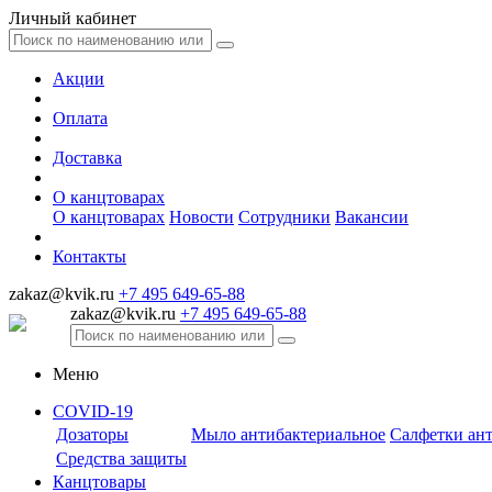
Личный кабинет
Акции
Оплата
Доставка
О канцтоварах
О канцтоварах
Новости
Сотрудники
Вакансии
Контакты
zakaz@kvik.ru
+7 495 649-65-88
zakaz@kvik.ru
+7 495 649-65-88
Меню
COVID-19
Дозаторы
Мыло антибактериальное
Салфетки ан
Средства защиты
Канцтовары