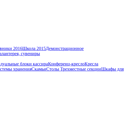
вники 2016
Школа 2015
Демонстрационное
алантерея, сувениры
дуальные блоки кассира
Конференц-кресло
Кресла
стемы хранения
Скамьи
Столы
Трехместные секции
Шкафы для