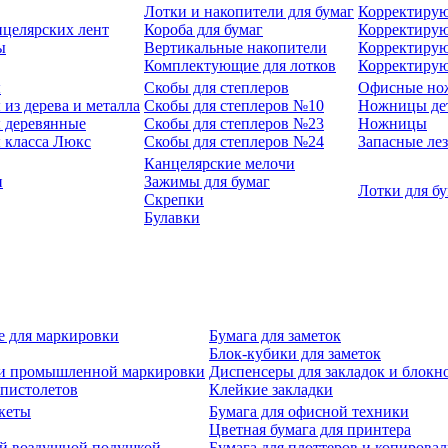
Лотки и накопители для бумаг
Корректирую
нцелярских лент
Короба для бумаг
Корректирую
ы
Вертикальные накопители
Корректирую
Комплектующие для лотков
Корректиру
ы
Скобы для степлеров
Офисные но
из дерева и металла
Скобы для степлеров №10
Ножницы де
 деревянные
Скобы для степлеров №23
Ножницы
 класса Люкс
Скобы для степлеров №24
Запасные ле
Канцелярские мелочи
и
Зажимы для бумаг
Лотки для б
Скрепки
Булавки
е для маркировки
Бумага для заметок
Блок-кубики для заметок
й и промышленной маркировки
Диспенсеры для закладок и блокн
-пистолетов
Клейкие закладки
кеты
Бумага для офисной техники
Цветная бумага для принтера
ой воздушной подушкой
Бумага для плоттеров и копирова