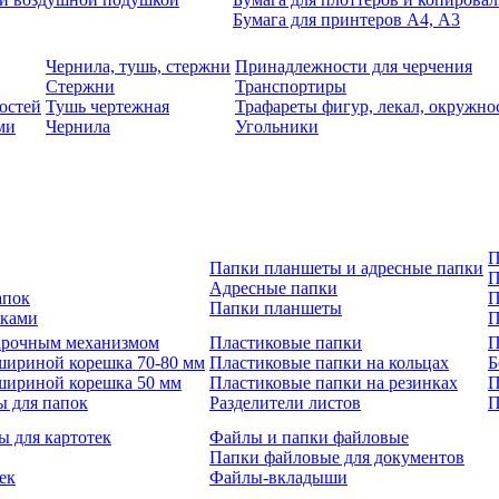
Бумага для принтеров А4, А3
Чернила, тушь, стержни
Принадлежности для черчения
Стержни
Транспортиры
остей
Тушь чертежная
Трафареты фигур, лекал, окружно
ми
Чернила
Угольники
П
Папки планшеты и адресные папки
П
Адресные папки
апок
П
Папки планшеты
зками
П
 арочным механизмом
Пластиковые папки
П
шириной корешка 70-80 мм
Пластиковые папки на кольцах
Б
шириной корешка 50 мм
Пластиковые папки на резинках
П
ы для папок
Разделители листов
П
ы для картотек
Файлы и папки файловые
Папки файловые для документов
ек
Файлы-вкладыши