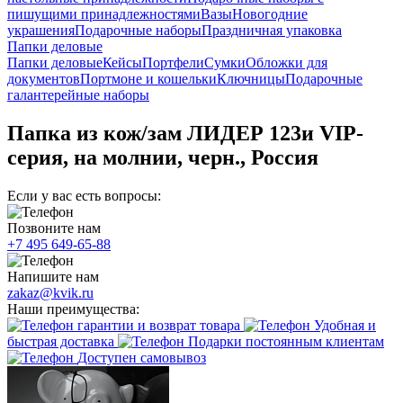
пишущими принадлежностями
Вазы
Новогодние
украшения
Подарочные наборы
Праздничная упаковка
Папки деловые
Папки деловые
Кейсы
Портфели
Сумки
Обложки для
документов
Портмоне и кошельки
Ключницы
Подарочные
галантерейные наборы
Папка из кож/зам ЛИДЕР 123и VIP-
серия, на молнии, черн., Россия
Если у вас есть вопросы:
Позвоните нам
+7 495 649-65-88
Напишите нам
zakaz@kvik.ru
Наши преимущества:
гарантии и возврат товара
Удобная и
быстрая доставка
Подарки постоянным клиентам
Доступен самовывоз