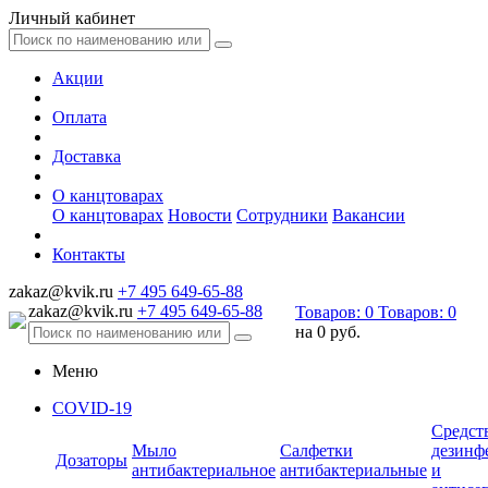
Личный кабинет
Акции
Оплата
Доставка
О канцтоварах
О канцтоварах
Новости
Сотрудники
Вакансии
Контакты
zakaz@kvik.ru
+7 495 649-65-88
zakaz@kvik.ru
+7 495 649-65-88
Товаров:
0
Товаров:
0
на
0 руб.
Меню
COVID-19
Средст
Мыло
Салфетки
дезинф
Дозаторы
антибактериальное
антибактериальные
и