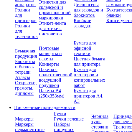
Этикетки для
аппаратов
Диспенсеры
самокопиру
складской и
Ролики
для закладок и
Бухгалтерск
промышленной
для
блокнотов
бланки
маркировки
принтеров
Клейкие
Книги учета
Этикет-лента
Ролики
закладки
для этикет-
для
пистолетов
телетайпов
Бумага для
Почтовые
офисной
Бумажная
конверты и
техники
продукция
пакеты
Цветная бумага
Блокноты
Конверты
для принтера
и бизнес-
Пакеты с
Бумага для
тетради
полиэтиленовой
плоттеров и
Атласы
воздушной
копировальных
Открытки,
подушкой
работ
грамоты,
Пакеты В4
Бумага для
дипломы
(250х353мм)
принтеров А4,
А3
Письменные принадлежности
Ручки
Чернила,
Принадл
Маркеры
Ручки гелевые
тушь,
для черч
Маркеры
Наборы
стержни
Транспо
перманентные
пишущих