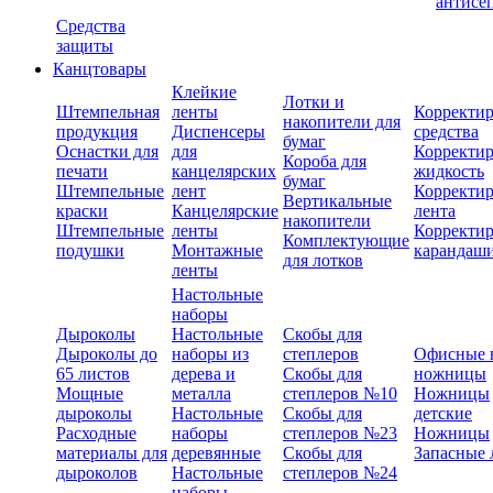
антисе
Средства
защиты
Канцтовары
Клейкие
Лотки и
Штемпельная
ленты
Корректи
накопители для
продукция
Диспенсеры
средства
бумаг
Оснастки для
для
Корректи
Короба для
печати
канцелярских
жидкость
бумаг
Штемпельные
лент
Корректи
Вертикальные
краски
Канцелярские
лента
накопители
Штемпельные
ленты
Корректи
Комплектующие
подушки
Монтажные
карандаш
для лотков
ленты
Настольные
наборы
Дыроколы
Настольные
Скобы для
Дыроколы до
наборы из
степлеров
Офисные 
65 листов
дерева и
Скобы для
ножницы
Мощные
металла
степлеров №10
Ножницы
дыроколы
Настольные
Скобы для
детские
Расходные
наборы
степлеров №23
Ножницы
материалы для
деревянные
Скобы для
Запасные 
дыроколов
Настольные
степлеров №24
наборы