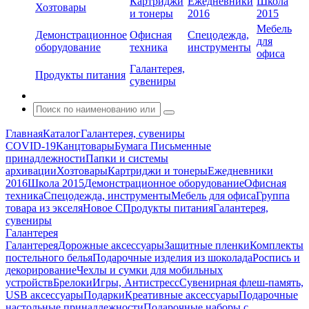
Картриджи
Ежедневники
Школа
Хозтовары
и тонеры
2016
2015
Мебель
Демонстрационное
Офисная
Спецодежда,
для
оборудование
техника
инструменты
офиса
Галантерея,
Продукты питания
сувениры
Главная
Каталог
Галантерея, сувениры
COVID-19
Канцтовары
Бумага
Письменные
принадлежности
Папки и системы
архивации
Хозтовары
Картриджи и тонеры
Ежедневники
2016
Школа 2015
Демонстрационное оборудование
Офисная
техника
Спецодежда, инструменты
Мебель для офиса
Группа
товара из экселя
Новое С
Продукты питания
Галантерея,
сувениры
Галантерея
Галантерея
Дорожные аксессуары
Защитные пленки
Комплекты
постельного белья
Подарочные изделия из шоколада
Роспись и
декорирование
Чехлы и сумки для мобильных
устройств
Брелоки
Игры, Антистресс
Сувенирная флеш-память,
USB аксессуары
Подарки
Креативные аксессуары
Подарочные
настольные принадлежности
Подарочные наборы с