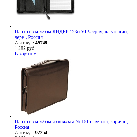
Папка из кож/зам ЛИДЕР 123и VIP-серия, на молнии,
черн., Россия
Артикул:
49749
1 282 руб.
В корзину
Папка из кож/зам из кож/зам № 161 с ручкой, коричн.,
Россия
Артикул:
92254