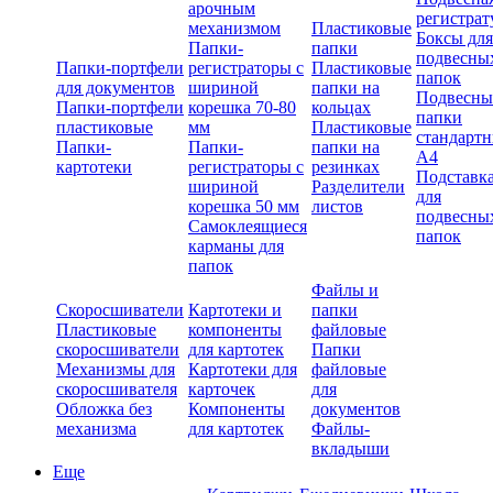
арочным
регистрат
механизмом
Пластиковые
Боксы для
Папки-
папки
подвесны
Папки-портфели
регистраторы с
Пластиковые
папок
для документов
шириной
папки на
Подвесны
Папки-портфели
корешка 70-80
кольцах
папки
пластиковые
мм
Пластиковые
стандарт
Папки-
Папки-
папки на
А4
картотеки
регистраторы с
резинках
Подставк
шириной
Разделители
для
корешка 50 мм
листов
подвесны
Самоклеящиеся
папок
карманы для
папок
Файлы и
Скоросшиватели
Картотеки и
папки
Пластиковые
компоненты
файловые
скоросшиватели
для картотек
Папки
Механизмы для
Картотеки для
файловые
скоросшивателя
карточек
для
Обложка без
Компоненты
документов
механизма
для картотек
Файлы-
вкладыши
Еще