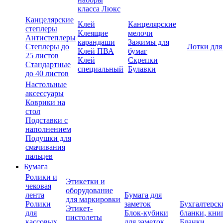
класса Люкс
Канцелярские
Клей
Канцелярские
степлеры
Клеящие
мелочи
Антистеплеры
карандаши
Зажимы для
Степлеры до
Лотки для
Клей ПВА
бумаг
25 листов
Клей
Скрепки
Стандартные
специальный
Булавки
до 40 листов
Настольные
аксессуары
Коврики на
стол
Подставки с
наполнением
Подушки для
смачивания
пальцев
Бумага
Ролики и
Этикетки и
чековая
оборудование
лента
Бумага для
для маркировки
Ролики
заметок
Бухгалтерск
Этикет-
для
Блок-кубики
бланки, кни
пистолеты
кассовых
для заметок
Бланки