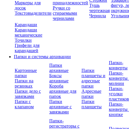
Стержни
Трафаре
Маркеры для
принадлежностей
Тушь
фигур, л
досок
Ручки со
чертежная
окружно
Текстовыделители
стираемыми
Чернила
Угольни
чернилами
Карандаши
Карандаши
механические
Точилки
Грифели для
карандашей
Папки и системы архивации
Папки-
Папки
конверты
Картонные
архивные
Папки
Папки-
папки
Боксы
планшеты и
конверты 
Папки на
архивные
адресные
молнии
резинках
Короба
папки
Папки-
Папки дело с
архивные для
Адресные
уголки
завязками
папок
папки
пластико
Папки с
Папки
Папки
Папки-
клапаном
архивные с
планшеты
конверты 
завязками
кнопке
Папки-
регистраторы с
Подвесна