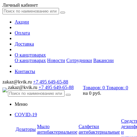
Личный кабинет
Акции
Оплата
Доставка
О канцтоварах
О канцтоварах
Новости
Сотрудники
Вакансии
Контакты
zakaz@kvik.ru
+7 495 649-65-88
zakaz@kvik.ru
+7 495 649-65-88
Товаров:
0
Товаров:
0
на
0 руб.
Меню
COVID-19
Средст
Мыло
Салфетки
дезинф
Дозаторы
антибактериальное
антибактериальные
и