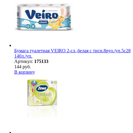
Бумага туалетная VEIRO 2-сл.,белая с тисн.8рул./уп.5с28
140л./уп.
Артикул:
175133
144 руб.
В корзину