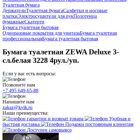
Туалетная бумага
Держатели
Туалетная бумага
Салфетки и носовые
платки
Электросушители для рук
Полотенца
бумажные
Скатерти
Бумага туалетная бытовая
Одноразовые покрытия для унитаза
Бумага туалетная
профессиональная
Бумага туалетная бытовая
Бумага туалетная ZEWA Deluxe 3-
сл.белая 3228 4рул./уп.
Если у вас есть вопросы:
Позвоните нам
+7 495 649-65-88
Напишите нам
zakaz@kvik.ru
Наши преимущества:
гарантии и возврат товара
Удобная и
быстрая доставка
Подарки постоянным клиентам
Доступен самовывоз