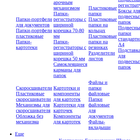
арочным
регистрат
механизмом
Пластиковые
Боксы для
Папки-
папки
подвесны
Папки-портфели
регистраторы с
Пластиковые
папок
для документов
шириной
папки на
Подвесны
Папки-портфели
корешка 70-80
кольцах
папки
пластиковые
мм
Пластиковые
стандарт
Папки-
Папки-
папки на
А4
картотеки
регистраторы с
резинках
Подставк
шириной
Разделители
для
корешка 50 мм
листов
подвесны
Самоклеящиеся
папок
карманы для
папок
Файлы и
Скоросшиватели
Картотеки и
папки
Пластиковые
компоненты
файловые
скоросшиватели
для картотек
Папки
Механизмы для
Картотеки для
файловые
скоросшивателя
карточек
для
Обложка без
Компоненты
документов
механизма
для картотек
Файлы-
вкладыши
Еще