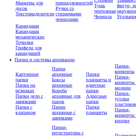
Стержни
Трафаре
Маркеры для
принадлежностей
Тушь
фигур, л
досок
Ручки со
чертежная
окружно
Текстовыделители
стираемыми
Чернила
Угольни
чернилами
Карандаши
Карандаши
механические
Точилки
Грифели для
карандашей
Папки и системы архивации
Папки-
Папки
конверты
Картонные
архивные
Папки
Папки-
папки
Боксы
планшеты и
конверты 
Папки на
архивные
адресные
молнии
резинках
Короба
папки
Папки-
Папки дело с
архивные для
Адресные
уголки
завязками
папок
папки
пластико
Папки с
Папки
Папки
Папки-
клапаном
архивные с
планшеты
конверты 
завязками
кнопке
Папки-
регистраторы с
Подвесна