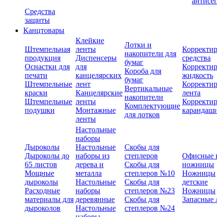
антисе
Средства
защиты
Канцтовары
Клейкие
Лотки и
Штемпельная
ленты
Корректи
накопители для
продукция
Диспенсеры
средства
бумаг
Оснастки для
для
Корректи
Короба для
печати
канцелярских
жидкость
бумаг
Штемпельные
лент
Корректи
Вертикальные
краски
Канцелярские
лента
накопители
Штемпельные
ленты
Корректи
Комплектующие
подушки
Монтажные
карандаш
для лотков
ленты
Настольные
наборы
Дыроколы
Настольные
Скобы для
Дыроколы до
наборы из
степлеров
Офисные 
65 листов
дерева и
Скобы для
ножницы
Мощные
металла
степлеров №10
Ножницы
дыроколы
Настольные
Скобы для
детские
Расходные
наборы
степлеров №23
Ножницы
материалы для
деревянные
Скобы для
Запасные 
дыроколов
Настольные
степлеров №24
наборы