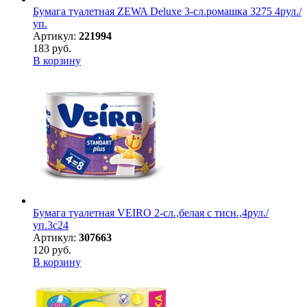
Бумага туалетная ZEWA Deluxe 3-сл.ромашка 3275 4рул./
уп.
Артикул:
221994
183 руб.
В корзину
Бумага туалетная VEIRO 2-сл.,белая с тисн.,4рул./
уп.3c24
Артикул:
307663
120 руб.
В корзину