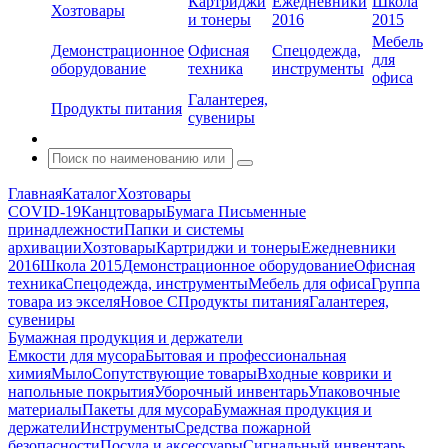
Картриджи
Ежедневники
Школа
Хозтовары
и тонеры
2016
2015
Мебель
Демонстрационное
Офисная
Спецодежда,
для
оборудование
техника
инструменты
офиса
Галантерея,
Продукты питания
сувениры
Главная
Каталог
Хозтовары
COVID-19
Канцтовары
Бумага
Письменные
принадлежности
Папки и системы
архивации
Хозтовары
Картриджи и тонеры
Ежедневники
2016
Школа 2015
Демонстрационное оборудование
Офисная
техника
Спецодежда, инструменты
Мебель для офиса
Группа
товара из экселя
Новое С
Продукты питания
Галантерея,
сувениры
Бумажная продукция и держатели
Емкости для мусора
Бытовая и профессиональная
химия
Мыло
Сопутствующие товары
Входные коврики и
напольные покрытия
Уборочный инвентарь
Упаковочные
материалы
Пакеты для мусора
Бумажная продукция и
держатели
Инструменты
Средства пожарной
безопасности
Посуда и аксессуары
Сигнальный инвентарь