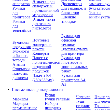
Этикетки для
аппаратов
Диспенсеры
самокопиру
складской и
Ролики
для закладок и
Бухгалтерск
промышленной
для
блокнотов
бланки
маркировки
принтеров
Клейкие
Книги учета
Этикет-лента
Ролики
закладки
для этикет-
для
пистолетов
телетайпов
Бумага для
Почтовые
офисной
Бумажная
конверты и
техники
продукция
пакеты
Цветная бумага
Блокноты
Конверты
для принтера
и бизнес-
Пакеты с
Бумага для
тетради
полиэтиленовой
плоттеров и
Атласы
воздушной
копировальных
Открытки,
подушкой
работ
грамоты,
Пакеты В4
Бумага для
дипломы
(250х353мм)
принтеров А4,
А3
Письменные принадлежности
Ручки
Чернила,
Принадл
Маркеры
Ручки гелевые
тушь,
для черч
Маркеры
Наборы
стержни
Транспо
перманентные
пишущих