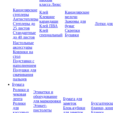
класса Люкс
Канцелярские
Клей
Канцелярские
степлеры
Клеящие
мелочи
Антистеплеры
карандаши
Зажимы для
Степлеры до
Лотки для
Клей ПВА
бумаг
25 листов
Клей
Скрепки
Стандартные
специальный
Булавки
до 40 листов
Настольные
аксессуары
Коврики на
стол
Подставки с
наполнением
Подушки для
смачивания
пальцев
Бумага
Ролики и
Этикетки и
чековая
оборудование
лента
Бумага для
для маркировки
Ролики
заметок
Бухгалтерск
Этикет-
для
Блок-кубики
бланки, кни
пистолеты
кассовых
для заметок
Бланки