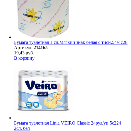
Бумага туалетная 1-сл.Мягкий знак белая с тисн.54м c28
Артикул:
214165
19,43 руб.
В корзину
Бумага туалетная Linia VEIRO Classic 24рул/уп 5с224
2сл. бел