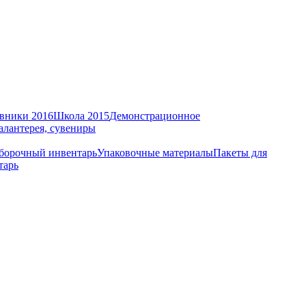
вники 2016
Школа 2015
Демонстрационное
алантерея, сувениры
борочный инвентарь
Упаковочные материалы
Пакеты для
тарь