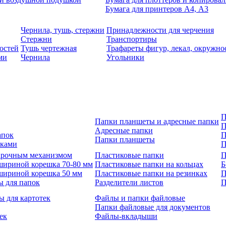
Бумага для принтеров А4, А3
Чернила, тушь, стержни
Принадлежности для черчения
Стержни
Транспортиры
остей
Тушь чертежная
Трафареты фигур, лекал, окружно
ми
Чернила
Угольники
П
Папки планшеты и адресные папки
П
Адресные папки
апок
П
Папки планшеты
зками
П
 арочным механизмом
Пластиковые папки
П
шириной корешка 70-80 мм
Пластиковые папки на кольцах
Б
шириной корешка 50 мм
Пластиковые папки на резинках
П
ы для папок
Разделители листов
П
ы для картотек
Файлы и папки файловые
Папки файловые для документов
ек
Файлы-вкладыши