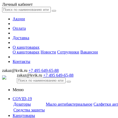
Личный кабинет
Акции
Оплата
Доставка
О канцтоварах
О канцтоварах
Новости
Сотрудники
Вакансии
Контакты
zakaz@kvik.ru
+7 495 649-65-88
zakaz@kvik.ru
+7 495 649-65-88
Меню
COVID-19
Дозаторы
Мыло антибактериальное
Салфетки ан
Средства защиты
Канцтовары