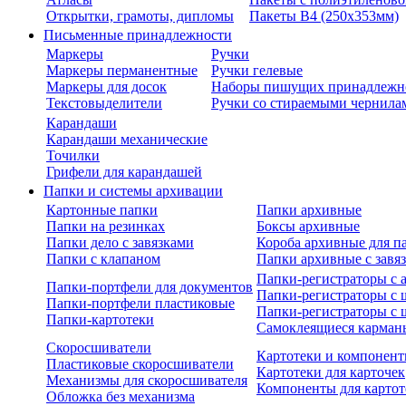
Открытки, грамоты, дипломы
Пакеты В4 (250х353мм)
Письменные принадлежности
Маркеры
Ручки
Маркеры перманентные
Ручки гелевые
Маркеры для досок
Наборы пишущих принадлежн
Текстовыделители
Ручки со стираемыми чернила
Карандаши
Карандаши механические
Точилки
Грифели для карандашей
Папки и системы архивации
Картонные папки
Папки архивные
Папки на резинках
Боксы архивные
Папки дело с завязками
Короба архивные для п
Папки с клапаном
Папки архивные с завя
Папки-регистраторы с
Папки-портфели для документов
Папки-регистраторы с 
Папки-портфели пластиковые
Папки-регистраторы с 
Папки-картотеки
Самоклеящиеся карман
Скоросшиватели
Картотеки и компонент
Пластиковые скоросшиватели
Картотеки для карточек
Механизмы для скоросшивателя
Компоненты для картот
Обложка без механизма