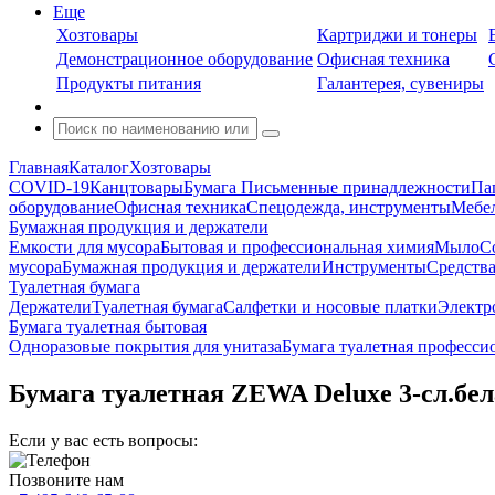
Еще
Хозтовары
Картриджи и тонеры
Демонстрационное оборудование
Офисная техника
Продукты питания
Галантерея, сувениры
Главная
Каталог
Хозтовары
COVID-19
Канцтовары
Бумага
Письменные принадлежности
Па
оборудование
Офисная техника
Спецодежда, инструменты
Мебел
Бумажная продукция и держатели
Емкости для мусора
Бытовая и профессиональная химия
Мыло
С
мусора
Бумажная продукция и держатели
Инструменты
Средства
Туалетная бумага
Держатели
Туалетная бумага
Салфетки и носовые платки
Электр
Бумага туалетная бытовая
Одноразовые покрытия для унитаза
Бумага туалетная професси
Бумага туалетная ZEWA Deluxe 3-сл.бела
Если у вас есть вопросы:
Позвоните нам