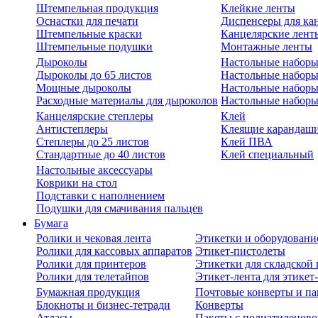
Штемпельная продукция
Клейкие ленты
Оснастки для печати
Диспенсеры для ка
Штемпельные краски
Канцелярские лент
Штемпельные подушки
Монтажные ленты
Дыроколы
Настольные набор
Дыроколы до 65 листов
Настольные наборы 
Мощные дыроколы
Настольные наборы
Расходные материалы для дыроколов
Настольные наборы
Канцелярские степлеры
Клей
Антистеплеры
Клеящие карандаш
Степлеры до 25 листов
Клей ПВА
Стандартные до 40 листов
Клей специальный
Настольные аксессуары
Коврики на стол
Подставки с наполнением
Подушки для смачивания пальцев
Бумага
Ролики и чековая лента
Этикетки и оборудовани
Ролики для кассовых аппаратов
Этикет-пистолеты
Ролики для принтеров
Этикетки для складско
Ролики для телетайпов
Этикет-лента для этикет
Бумажная продукция
Почтовые конверты и па
Блокноты и бизнес-тетради
Конверты
Атласы
Пакеты с полиэтиленов