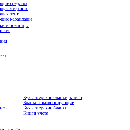
щие средства
щая жидкость
щая лента
ющие карандаши
жи и ножницы
тские
звия
умаг
Бухгалтерские бланки, книги
Бланки самокопирующие
отов
Бухгалтерские бланки
Книги учета
льных работ