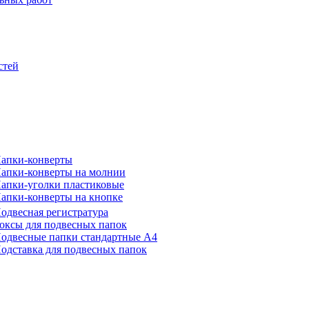
стей
апки-конверты
апки-конверты на молнии
апки-уголки пластиковые
апки-конверты на кнопке
одвесная регистратура
оксы для подвесных папок
одвесные папки стандартные А4
одставка для подвесных папок