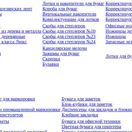
Лотки и накопители для бумаг
Корректирую
нцелярских лент
Короба для бумаг
Корректирую
ы
Вертикальные накопители
Корректирую
Комплектующие для лотков
Корректиру
ы
Скобы для степлеров
Офисные но
из дерева и металла
Скобы для степлеров №10
Ножницы де
 деревянные
Скобы для степлеров №23
Ножницы
 класса Люкс
Скобы для степлеров №24
Запасные ле
Канцелярские мелочи
и
Зажимы для бумаг
Лотки для б
Скрепки
Булавки
е для маркировки
Бумага для заметок
Блок-кубики для заметок
й и промышленной маркировки
Диспенсеры для закладок и блокн
-пистолетов
Клейкие закладки
кеты
Бумага для офисной техники
Цветная бумага для принтера
ой воздушной подушкой
Бумага для плоттеров и копирова