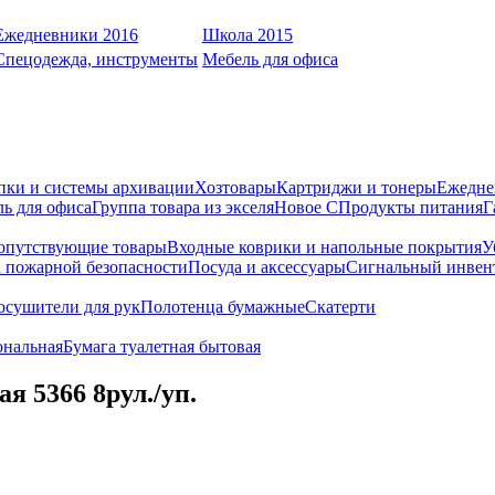
Ежедневники 2016
Школа 2015
Спецодежда, инструменты
Мебель для офиса
пки и системы архивации
Хозтовары
Картриджи и тонеры
Ежедне
ь для офиса
Группа товара из экселя
Новое С
Продукты питания
Г
опутствующие товары
Входные коврики и напольные покрытия
У
 пожарной безопасности
Посуда и аксессуары
Сигнальный инвен
осушители для рук
Полотенца бумажные
Скатерти
ональная
Бумага туалетная бытовая
я 5366 8рул./уп.