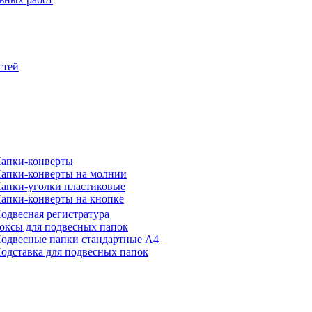
стей
апки-конверты
апки-конверты на молнии
апки-уголки пластиковые
апки-конверты на кнопке
одвесная регистратура
оксы для подвесных папок
одвесные папки стандартные А4
одставка для подвесных папок