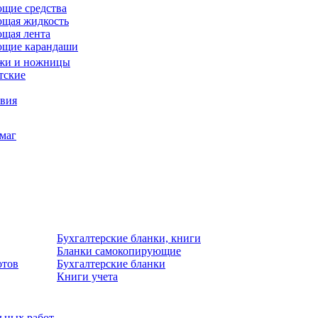
щие средства
щая жидкость
щая лента
ющие карандаши
жи и ножницы
тские
звия
умаг
Бухгалтерские бланки, книги
Бланки самокопирующие
отов
Бухгалтерские бланки
Книги учета
льных работ