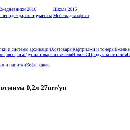
Ежедневники 2016
Школа 2015
Спецодежда, инструменты
Мебель для офиса
пки и системы архивации
Хозтовары
Картриджи и тонеры
Ежедне
ь для офиса
Группа товара из экселя
Новое С
Продукты питания
Г
оки и напитки
Кофе, какао
отжима 0,2л 27шт/уп