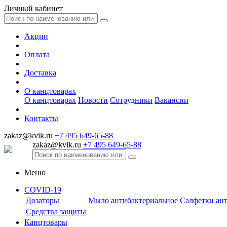
Личный кабинет
Акции
Оплата
Доставка
О канцтоварах
О канцтоварах
Новости
Сотрудники
Вакансии
Контакты
zakaz@kvik.ru
+7 495 649-65-88
zakaz@kvik.ru
+7 495 649-65-88
Меню
COVID-19
Дозаторы
Мыло антибактериальное
Салфетки ан
Средства защиты
Канцтовары