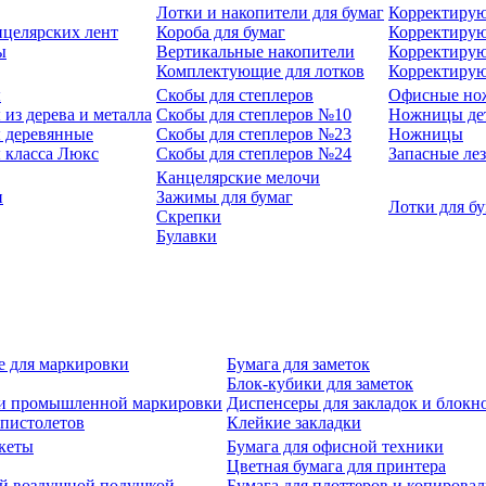
Лотки и накопители для бумаг
Корректирую
нцелярских лент
Короба для бумаг
Корректирую
ы
Вертикальные накопители
Корректирую
Комплектующие для лотков
Корректиру
ы
Скобы для степлеров
Офисные но
из дерева и металла
Скобы для степлеров №10
Ножницы де
 деревянные
Скобы для степлеров №23
Ножницы
 класса Люкс
Скобы для степлеров №24
Запасные ле
Канцелярские мелочи
и
Зажимы для бумаг
Лотки для б
Скрепки
Булавки
е для маркировки
Бумага для заметок
Блок-кубики для заметок
й и промышленной маркировки
Диспенсеры для закладок и блокн
-пистолетов
Клейкие закладки
кеты
Бумага для офисной техники
Цветная бумага для принтера
ой воздушной подушкой
Бумага для плоттеров и копирова