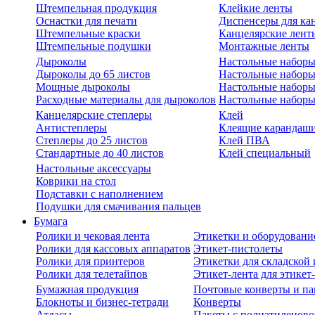
Штемпельная продукция
Клейкие ленты
Оснастки для печати
Диспенсеры для ка
Штемпельные краски
Канцелярские лент
Штемпельные подушки
Монтажные ленты
Дыроколы
Настольные набор
Дыроколы до 65 листов
Настольные наборы 
Мощные дыроколы
Настольные наборы
Расходные материалы для дыроколов
Настольные наборы
Канцелярские степлеры
Клей
Антистеплеры
Клеящие карандаш
Степлеры до 25 листов
Клей ПВА
Стандартные до 40 листов
Клей специальный
Настольные аксессуары
Коврики на стол
Подставки с наполнением
Подушки для смачивания пальцев
Бумага
Ролики и чековая лента
Этикетки и оборудовани
Ролики для кассовых аппаратов
Этикет-пистолеты
Ролики для принтеров
Этикетки для складско
Ролики для телетайпов
Этикет-лента для этикет
Бумажная продукция
Почтовые конверты и па
Блокноты и бизнес-тетради
Конверты
Атласы
Пакеты с полиэтиленов