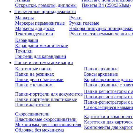
Открытки, грамоты, дипломы
Пакеты В4 (250х353мм)
Письменные принадлежности
Маркеры
Ручки
Маркеры перманентные
Ручки гелевые
Маркеры для досок
Наборы пишущих принадлежн
Текстовыделители
Ручки со стираемыми чернила
Карандаши
Карандаши механические
Точилки
Грифели для карандашей
Папки и системы архивации
Картонные папки
Папки архивные
Папки на резинках
Боксы архивные
Папки дело с завязками
Короба архивные для п
Папки с клапаном
Папки архивные с завя
Папки-регистраторы с
Папки-портфели для документов
Папки-регистраторы с 
Папки-портфели пластиковые
Папки-регистраторы с 
Папки-картотеки
Самоклеящиеся карман
Скоросшиватели
Картотеки и компонент
Пластиковые скоросшиватели
Картотеки для карточек
Механизмы для скоросшивателя
Компоненты для картот
Обложка без механизма