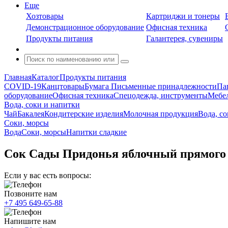
Еще
Хозтовары
Картриджи и тонеры
Демонстрационное оборудование
Офисная техника
Продукты питания
Галантерея, сувениры
Главная
Каталог
Продукты питания
COVID-19
Канцтовары
Бумага
Письменные принадлежности
Па
оборудование
Офисная техника
Спецодежда, инструменты
Мебел
Вода, соки и напитки
Чай
Бакалея
Кондитерские изделия
Молочная продукция
Вода, с
Соки, морсы
Вода
Соки, морсы
Напитки сладкие
Сок Сады Придонья яблочный прямого 
Если у вас есть вопросы:
Позвоните нам
+7 495 649-65-88
Напишите нам