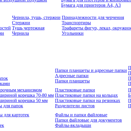
Бумага для принтеров А4, А3
Чернила, тушь, стержни
Принадлежности для черчения
Стержни
Транспортиры
остей
Тушь чертежная
Трафареты фигур, лекал, окружно
ми
Чернила
Угольники
П
Папки планшеты и адресные папки
П
Адресные папки
апок
П
Папки планшеты
зками
П
 арочным механизмом
Пластиковые папки
П
шириной корешка 70-80 мм
Пластиковые папки на кольцах
Б
шириной корешка 50 мм
Пластиковые папки на резинках
П
ы для папок
Разделители листов
П
ы для картотек
Файлы и папки файловые
Папки файловые для документов
ек
Файлы-вкладыши