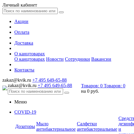
Личный кабинет
Акции
Оплата
Доставка
О канцтоварах
О канцтоварах
Новости
Сотрудники
Вакансии
Контакты
zakaz@kvik.ru
+7 495 649-65-88
zakaz@kvik.ru
+7 495 649-65-88
Товаров:
0
Товаров:
0
на
0 руб.
Меню
COVID-19
Средст
Мыло
Салфетки
дезинф
Дозаторы
антибактериальное
антибактериальные
и