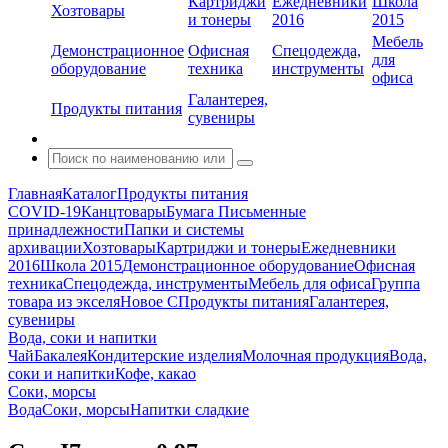
Картриджи
Ежедневники
Школа
Хозтовары
и тонеры
2016
2015
Мебель
Демонстрационное
Офисная
Спецодежда,
для
оборудование
техника
инструменты
офиса
Галантерея,
Продукты питания
сувениры
Главная
Каталог
Продукты питания
COVID-19
Канцтовары
Бумага
Письменные
принадлежности
Папки и системы
архивации
Хозтовары
Картриджи и тонеры
Ежедневники
2016
Школа 2015
Демонстрационное оборудование
Офисная
техника
Спецодежда, инструменты
Мебель для офиса
Группа
товара из экселя
Новое С
Продукты питания
Галантерея,
сувениры
Вода, соки и напитки
Чай
Бакалея
Кондитерские изделия
Молочная продукция
Вода,
соки и напитки
Кофе, какао
Соки, морсы
Вода
Соки, морсы
Напитки сладкие