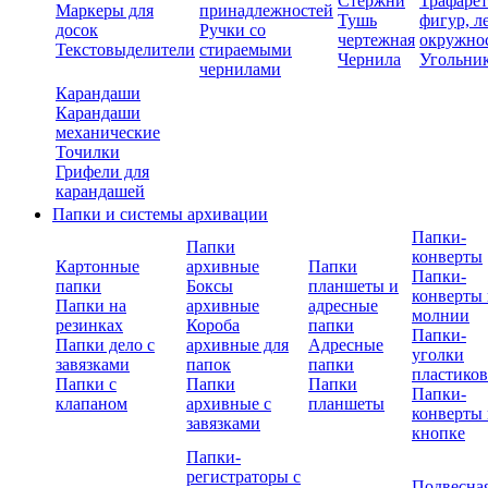
Стержни
Трафаре
Маркеры для
принадлежностей
Тушь
фигур, л
досок
Ручки со
чертежная
окружно
Текстовыделители
стираемыми
Чернила
Угольни
чернилами
Карандаши
Карандаши
механические
Точилки
Грифели для
карандашей
Папки и системы архивации
Папки-
Папки
конверты
Картонные
архивные
Папки
Папки-
папки
Боксы
планшеты и
конверты 
Папки на
архивные
адресные
молнии
резинках
Короба
папки
Папки-
Папки дело с
архивные для
Адресные
уголки
завязками
папок
папки
пластико
Папки с
Папки
Папки
Папки-
клапаном
архивные с
планшеты
конверты 
завязками
кнопке
Папки-
регистраторы с
Подвесна