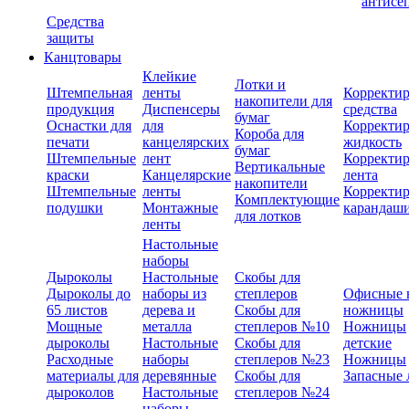
антисе
Средства
защиты
Канцтовары
Клейкие
Лотки и
Штемпельная
ленты
Корректи
накопители для
продукция
Диспенсеры
средства
бумаг
Оснастки для
для
Корректи
Короба для
печати
канцелярских
жидкость
бумаг
Штемпельные
лент
Корректи
Вертикальные
краски
Канцелярские
лента
накопители
Штемпельные
ленты
Корректи
Комплектующие
подушки
Монтажные
карандаш
для лотков
ленты
Настольные
наборы
Дыроколы
Настольные
Скобы для
Дыроколы до
наборы из
степлеров
Офисные 
65 листов
дерева и
Скобы для
ножницы
Мощные
металла
степлеров №10
Ножницы
дыроколы
Настольные
Скобы для
детские
Расходные
наборы
степлеров №23
Ножницы
материалы для
деревянные
Скобы для
Запасные 
дыроколов
Настольные
степлеров №24
наборы