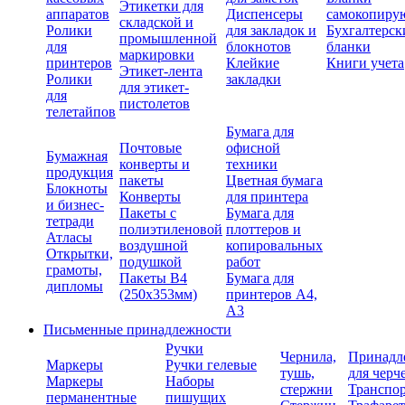
Этикетки для
аппаратов
Диспенсеры
самокопиру
складской и
Ролики
для закладок и
Бухгалтерск
промышленной
для
блокнотов
бланки
маркировки
принтеров
Клейкие
Книги учета
Этикет-лента
Ролики
закладки
для этикет-
для
пистолетов
телетайпов
Бумага для
Почтовые
офисной
Бумажная
конверты и
техники
продукция
пакеты
Цветная бумага
Блокноты
Конверты
для принтера
и бизнес-
Пакеты с
Бумага для
тетради
полиэтиленовой
плоттеров и
Атласы
воздушной
копировальных
Открытки,
подушкой
работ
грамоты,
Пакеты В4
Бумага для
дипломы
(250х353мм)
принтеров А4,
А3
Письменные принадлежности
Ручки
Чернила,
Принадл
Маркеры
Ручки гелевые
тушь,
для черч
Маркеры
Наборы
стержни
Транспо
перманентные
пишущих