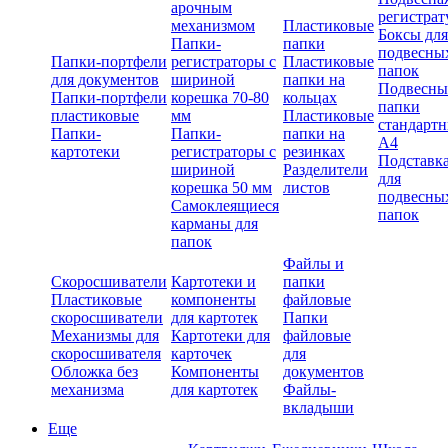
арочным
регистрат
механизмом
Пластиковые
Боксы для
Папки-
папки
подвесны
Папки-портфели
регистраторы с
Пластиковые
папок
для документов
шириной
папки на
Подвесны
Папки-портфели
корешка 70-80
кольцах
папки
пластиковые
мм
Пластиковые
стандарт
Папки-
Папки-
папки на
А4
картотеки
регистраторы с
резинках
Подставк
шириной
Разделители
для
корешка 50 мм
листов
подвесны
Самоклеящиеся
папок
карманы для
папок
Файлы и
Скоросшиватели
Картотеки и
папки
Пластиковые
компоненты
файловые
скоросшиватели
для картотек
Папки
Механизмы для
Картотеки для
файловые
скоросшивателя
карточек
для
Обложка без
Компоненты
документов
механизма
для картотек
Файлы-
вкладыши
Еще