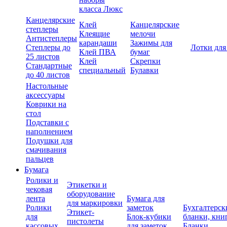
класса Люкс
Канцелярские
Клей
Канцелярские
степлеры
Клеящие
мелочи
Антистеплеры
карандаши
Зажимы для
Степлеры до
Лотки для
Клей ПВА
бумаг
25 листов
Клей
Скрепки
Стандартные
специальный
Булавки
до 40 листов
Настольные
аксессуары
Коврики на
стол
Подставки с
наполнением
Подушки для
смачивания
пальцев
Бумага
Ролики и
Этикетки и
чековая
оборудование
лента
Бумага для
для маркировки
Ролики
заметок
Бухгалтерск
Этикет-
для
Блок-кубики
бланки, кни
пистолеты
кассовых
для заметок
Бланки