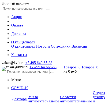
Личный кабинет
Акции
Оплата
Доставка
О канцтоварах
О канцтоварах
Новости
Сотрудники
Вакансии
Контакты
zakaz@kvik.ru
+7 495 649-65-88
zakaz@kvik.ru
+7 495 649-65-88
Товаров:
0
Товаров:
0
на
0 руб.
Меню
COVID-19
Средст
Мыло
Салфетки
дезинф
Дозаторы
антибактериальное
антибактериальные
и