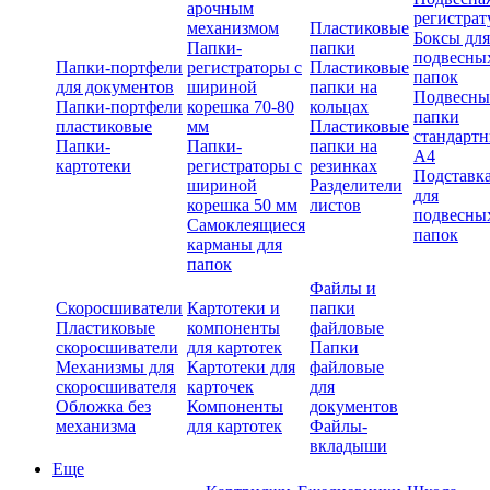
арочным
регистрат
механизмом
Пластиковые
Боксы для
Папки-
папки
подвесны
Папки-портфели
регистраторы с
Пластиковые
папок
для документов
шириной
папки на
Подвесны
Папки-портфели
корешка 70-80
кольцах
папки
пластиковые
мм
Пластиковые
стандарт
Папки-
Папки-
папки на
А4
картотеки
регистраторы с
резинках
Подставк
шириной
Разделители
для
корешка 50 мм
листов
подвесны
Самоклеящиеся
папок
карманы для
папок
Файлы и
Скоросшиватели
Картотеки и
папки
Пластиковые
компоненты
файловые
скоросшиватели
для картотек
Папки
Механизмы для
Картотеки для
файловые
скоросшивателя
карточек
для
Обложка без
Компоненты
документов
механизма
для картотек
Файлы-
вкладыши
Еще