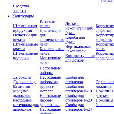
антисе
Средства
защиты
Канцтовары
Клейкие
Лотки и
Штемпельная
ленты
Корректи
накопители для
продукция
Диспенсеры
средства
бумаг
Оснастки для
для
Корректи
Короба для
печати
канцелярских
жидкость
бумаг
Штемпельные
лент
Корректи
Вертикальные
краски
Канцелярские
лента
накопители
Штемпельные
ленты
Корректи
Комплектующие
подушки
Монтажные
карандаш
для лотков
ленты
Настольные
наборы
Дыроколы
Настольные
Скобы для
Дыроколы до
наборы из
степлеров
Офисные 
65 листов
дерева и
Скобы для
ножницы
Мощные
металла
степлеров №10
Ножницы
дыроколы
Настольные
Скобы для
детские
Расходные
наборы
степлеров №23
Ножницы
материалы для
деревянные
Скобы для
Запасные 
дыроколов
Настольные
степлеров №24
наборы