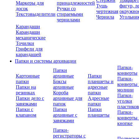
Стержни
Трафаре
Маркеры для
принадлежностей
Тушь
фигур, л
досок
Ручки со
чертежная
окружно
Текстовыделители
стираемыми
Чернила
Угольни
чернилами
Карандаши
Карандаши
механические
Точилки
Грифели для
карандашей
Папки и системы архивации
Папки-
Папки
конверты
Картонные
архивные
Папки
Папки-
папки
Боксы
планшеты и
конверты 
Папки на
архивные
адресные
молнии
резинках
Короба
папки
Папки-
Папки дело с
архивные для
Адресные
уголки
завязками
папок
папки
пластико
Папки с
Папки
Папки
Папки-
клапаном
архивные с
планшеты
конверты 
завязками
кнопке
Папки-
регистраторы с
Подвесна