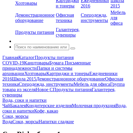
Картриджи
Ежедневники
Школа
Хозтовары
и тонеры
2016
2015
Мебель
Демонстрационное
Офисная
Спецодежда,
для
оборудование
техника
инструменты
офиса
Галантерея,
Продукты питания
сувениры
Главная
Каталог
Продукты питания
COVID-19
Канцтовары
Бумага
Письменные
принадлежности
Папки и системы
архивации
Хозтовары
Картриджи и тонеры
Ежедневники
2016
Школа 2015
Демонстрационное оборудование
Офисная
техника
Спецодежда, инструменты
Мебель для офиса
Группа
товара из экселя
Новое С
Продукты питания
Галантерея,
сувениры
Вода, соки и напитки
Чай
Бакалея
Кондитерские изделия
Молочная продукция
Вода,
соки и напитки
Кофе, какао
Соки, морсы
Вода
Соки, морсы
Напитки сладкие