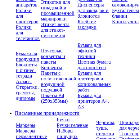
Этикетки для
аппаратов
Диспенсеры
самокопиру
складской и
Ролики
для закладок и
Бухгалтерск
промышленной
для
блокнотов
бланки
маркировки
принтеров
Клейкие
Книги учета
Этикет-лента
Ролики
закладки
для этикет-
для
пистолетов
телетайпов
Бумага для
Почтовые
офисной
Бумажная
конверты и
техники
продукция
пакеты
Цветная бумага
Блокноты
Конверты
для принтера
и бизнес-
Пакеты с
Бумага для
тетради
полиэтиленовой
плоттеров и
Атласы
воздушной
копировальных
Открытки,
подушкой
работ
грамоты,
Пакеты В4
Бумага для
дипломы
(250х353мм)
принтеров А4,
А3
Письменные принадлежности
Ручки
Чернила,
Принадл
Маркеры
Ручки гелевые
тушь,
для черч
Маркеры
Наборы
стержни
Транспо
перманентные
пишущих