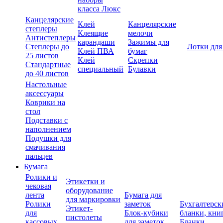
класса Люкс
Канцелярские
Клей
Канцелярские
степлеры
Клеящие
мелочи
Антистеплеры
карандаши
Зажимы для
Степлеры до
Лотки для
Клей ПВА
бумаг
25 листов
Клей
Скрепки
Стандартные
специальный
Булавки
до 40 листов
Настольные
аксессуары
Коврики на
стол
Подставки с
наполнением
Подушки для
смачивания
пальцев
Бумага
Ролики и
Этикетки и
чековая
оборудование
лента
Бумага для
для маркировки
Ролики
заметок
Бухгалтерск
Этикет-
для
Блок-кубики
бланки, кни
пистолеты
кассовых
для заметок
Бланки