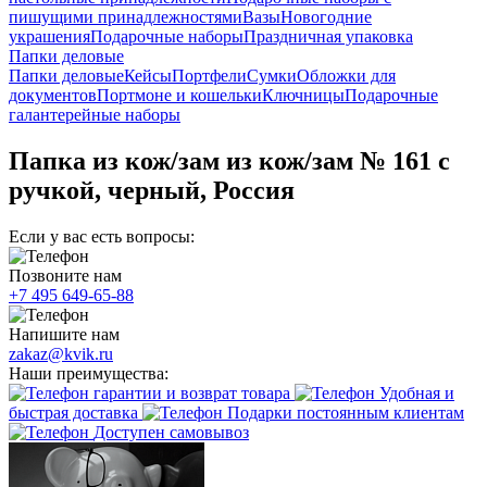
пишущими принадлежностями
Вазы
Новогодние
украшения
Подарочные наборы
Праздничная упаковка
Папки деловые
Папки деловые
Кейсы
Портфели
Сумки
Обложки для
документов
Портмоне и кошельки
Ключницы
Подарочные
галантерейные наборы
Папка из кож/зам из кож/зам № 161 с
ручкой, черный, Россия
Если у вас есть вопросы:
Позвоните нам
+7 495 649-65-88
Напишите нам
zakaz@kvik.ru
Наши преимущества:
гарантии и возврат товара
Удобная и
быстрая доставка
Подарки постоянным клиентам
Доступен самовывоз