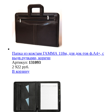
Папка из кож/зам ГАММА 118м, для док-тов ф.А4+, с
выдв.ручками, коричн
Артикул:
131093
2 922 руб.
В корзину