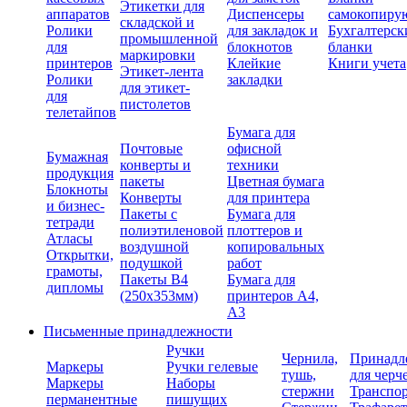
Этикетки для
аппаратов
Диспенсеры
самокопиру
складской и
Ролики
для закладок и
Бухгалтерск
промышленной
для
блокнотов
бланки
маркировки
принтеров
Клейкие
Книги учета
Этикет-лента
Ролики
закладки
для этикет-
для
пистолетов
телетайпов
Бумага для
Почтовые
офисной
Бумажная
конверты и
техники
продукция
пакеты
Цветная бумага
Блокноты
Конверты
для принтера
и бизнес-
Пакеты с
Бумага для
тетради
полиэтиленовой
плоттеров и
Атласы
воздушной
копировальных
Открытки,
подушкой
работ
грамоты,
Пакеты В4
Бумага для
дипломы
(250х353мм)
принтеров А4,
А3
Письменные принадлежности
Ручки
Чернила,
Принадл
Маркеры
Ручки гелевые
тушь,
для черч
Маркеры
Наборы
стержни
Транспо
перманентные
пишущих