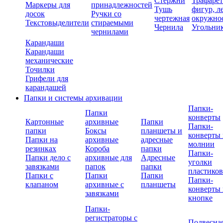
Стержни
Трафаре
Маркеры для
принадлежностей
Тушь
фигур, л
досок
Ручки со
чертежная
окружно
Текстовыделители
стираемыми
Чернила
Угольни
чернилами
Карандаши
Карандаши
механические
Точилки
Грифели для
карандашей
Папки и системы архивации
Папки-
Папки
конверты
Картонные
архивные
Папки
Папки-
папки
Боксы
планшеты и
конверты 
Папки на
архивные
адресные
молнии
резинках
Короба
папки
Папки-
Папки дело с
архивные для
Адресные
уголки
завязками
папок
папки
пластико
Папки с
Папки
Папки
Папки-
клапаном
архивные с
планшеты
конверты 
завязками
кнопке
Папки-
регистраторы с
Подвесна