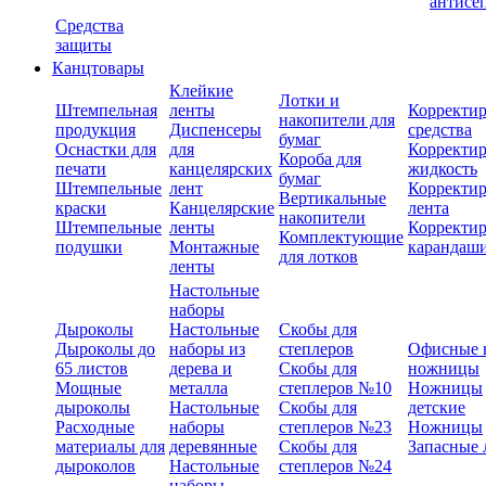
антисе
Средства
защиты
Канцтовары
Клейкие
Лотки и
Штемпельная
ленты
Корректи
накопители для
продукция
Диспенсеры
средства
бумаг
Оснастки для
для
Корректи
Короба для
печати
канцелярских
жидкость
бумаг
Штемпельные
лент
Корректи
Вертикальные
краски
Канцелярские
лента
накопители
Штемпельные
ленты
Корректи
Комплектующие
подушки
Монтажные
карандаш
для лотков
ленты
Настольные
наборы
Дыроколы
Настольные
Скобы для
Дыроколы до
наборы из
степлеров
Офисные 
65 листов
дерева и
Скобы для
ножницы
Мощные
металла
степлеров №10
Ножницы
дыроколы
Настольные
Скобы для
детские
Расходные
наборы
степлеров №23
Ножницы
материалы для
деревянные
Скобы для
Запасные 
дыроколов
Настольные
степлеров №24
наборы