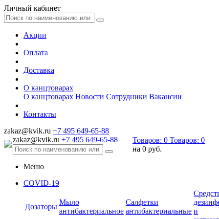
Личный кабинет
Акции
Оплата
Доставка
О канцтоварах
О канцтоварах
Новости
Сотрудники
Вакансии
Контакты
zakaz@kvik.ru
+7 495 649-65-88
zakaz@kvik.ru
+7 495 649-65-88
Товаров:
0
Товаров:
0
на
0 руб.
Меню
COVID-19
Средст
Мыло
Салфетки
дезинф
Дозаторы
антибактериальное
антибактериальные
и