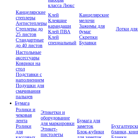
класса Люкс
Канцелярские
Клей
Канцелярские
степлеры
Клеящие
мелочи
Антистеплеры
карандаши
Зажимы для
Степлеры до
Лотки для
Клей ПВА
бумаг
25 листов
Клей
Скрепки
Стандартные
специальный
Булавки
до 40 листов
Настольные
аксессуары
Коврики на
стол
Подставки с
наполнением
Подушки для
смачивания
пальцев
Бумага
Ролики и
Этикетки и
чековая
оборудование
лента
Бумага для
для маркировки
Ролики
заметок
Бухгалтерск
Этикет-
для
Блок-кубики
бланки, кни
пистолеты
кассовых
для заметок
Бланки