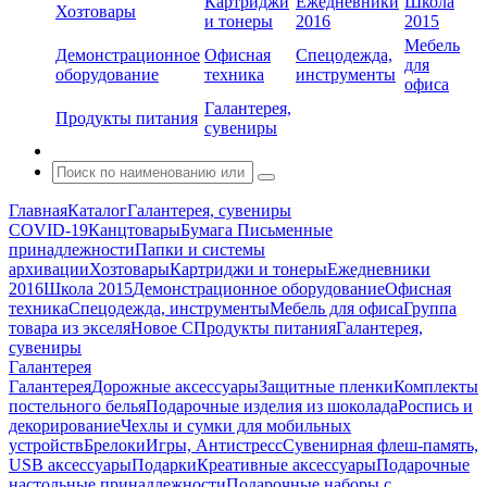
Картриджи
Ежедневники
Школа
Хозтовары
и тонеры
2016
2015
Мебель
Демонстрационное
Офисная
Спецодежда,
для
оборудование
техника
инструменты
офиса
Галантерея,
Продукты питания
сувениры
Главная
Каталог
Галантерея, сувениры
COVID-19
Канцтовары
Бумага
Письменные
принадлежности
Папки и системы
архивации
Хозтовары
Картриджи и тонеры
Ежедневники
2016
Школа 2015
Демонстрационное оборудование
Офисная
техника
Спецодежда, инструменты
Мебель для офиса
Группа
товара из экселя
Новое С
Продукты питания
Галантерея,
сувениры
Галантерея
Галантерея
Дорожные аксессуары
Защитные пленки
Комплекты
постельного белья
Подарочные изделия из шоколада
Роспись и
декорирование
Чехлы и сумки для мобильных
устройств
Брелоки
Игры, Антистресс
Сувенирная флеш-память,
USB аксессуары
Подарки
Креативные аксессуары
Подарочные
настольные принадлежности
Подарочные наборы с