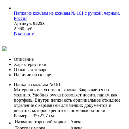
Папка из кож/зам из кож/зам № 161 с ручкой, черный,
Россия
Артикул:
92253
2 360 руб.
В корзину
Описание
Характеристики
Отзывы о товаре
Наличие на складе
Папка из кож/зам №161.
Материал - искусственная кожа. Закрывается на
молнию. Удобная ручка позволяет носить папку, как
портфель. Внутри папки есть оригинальное откидное
отделение с карманами для мелких документов и
визиток, которое крепится с помощью кнопки.
Размеры: 35х27,7 см.
Название торговой марки
Алекс
Торговая марка
Алекс