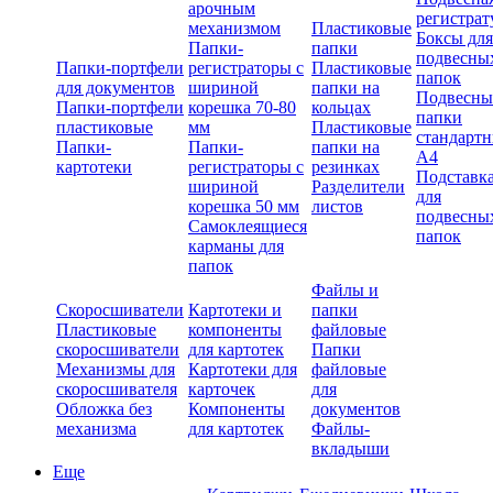
арочным
регистрат
механизмом
Пластиковые
Боксы для
Папки-
папки
подвесны
Папки-портфели
регистраторы с
Пластиковые
папок
для документов
шириной
папки на
Подвесны
Папки-портфели
корешка 70-80
кольцах
папки
пластиковые
мм
Пластиковые
стандарт
Папки-
Папки-
папки на
А4
картотеки
регистраторы с
резинках
Подставк
шириной
Разделители
для
корешка 50 мм
листов
подвесны
Самоклеящиеся
папок
карманы для
папок
Файлы и
Скоросшиватели
Картотеки и
папки
Пластиковые
компоненты
файловые
скоросшиватели
для картотек
Папки
Механизмы для
Картотеки для
файловые
скоросшивателя
карточек
для
Обложка без
Компоненты
документов
механизма
для картотек
Файлы-
вкладыши
Еще