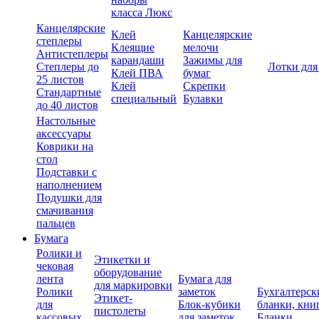
класса Люкс
Канцелярские
Клей
Канцелярские
степлеры
Клеящие
мелочи
Антистеплеры
карандаши
Зажимы для
Степлеры до
Лотки для
Клей ПВА
бумаг
25 листов
Клей
Скрепки
Стандартные
специальный
Булавки
до 40 листов
Настольные
аксессуары
Коврики на
стол
Подставки с
наполнением
Подушки для
смачивания
пальцев
Бумага
Ролики и
Этикетки и
чековая
оборудование
лента
Бумага для
для маркировки
Ролики
заметок
Бухгалтерск
Этикет-
для
Блок-кубики
бланки, кни
пистолеты
кассовых
для заметок
Бланки