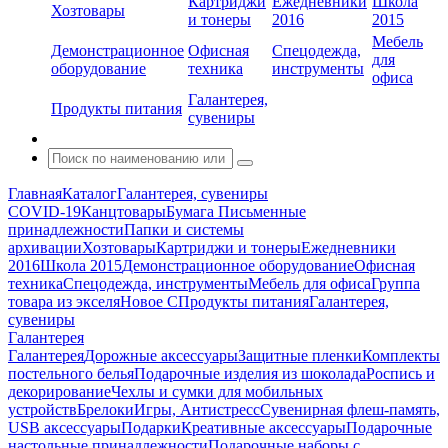
Картриджи
Ежедневники
Школа
Хозтовары
и тонеры
2016
2015
Мебель
Демонстрационное
Офисная
Спецодежда,
для
оборудование
техника
инструменты
офиса
Галантерея,
Продукты питания
сувениры
Главная
Каталог
Галантерея, сувениры
COVID-19
Канцтовары
Бумага
Письменные
принадлежности
Папки и системы
архивации
Хозтовары
Картриджи и тонеры
Ежедневники
2016
Школа 2015
Демонстрационное оборудование
Офисная
техника
Спецодежда, инструменты
Мебель для офиса
Группа
товара из экселя
Новое С
Продукты питания
Галантерея,
сувениры
Галантерея
Галантерея
Дорожные аксессуары
Защитные пленки
Комплекты
постельного белья
Подарочные изделия из шоколада
Роспись и
декорирование
Чехлы и сумки для мобильных
устройств
Брелоки
Игры, Антистресс
Сувенирная флеш-память,
USB аксессуары
Подарки
Креативные аксессуары
Подарочные
настольные принадлежности
Подарочные наборы с