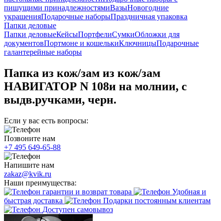
пишущими принадлежностями
Вазы
Новогодние
украшения
Подарочные наборы
Праздничная упаковка
Папки деловые
Папки деловые
Кейсы
Портфели
Сумки
Обложки для
документов
Портмоне и кошельки
Ключницы
Подарочные
галантерейные наборы
Папка из кож/зам из кож/зам
НАВИГАТОР N 108и на молнии, с
выдв.ручками, черн.
Если у вас есть вопросы:
Позвоните нам
+7 495 649-65-88
Напишите нам
zakaz@kvik.ru
Наши преимущества:
гарантии и возврат товара
Удобная и
быстрая доставка
Подарки постоянным клиентам
Доступен самовывоз