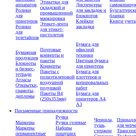
Этикетки для
аппаратов
Диспенсеры
самокопиру
складской и
Ролики
для закладок и
Бухгалтерск
промышленной
для
блокнотов
бланки
маркировки
принтеров
Клейкие
Книги учета
Этикет-лента
Ролики
закладки
для этикет-
для
пистолетов
телетайпов
Бумага для
Почтовые
офисной
Бумажная
конверты и
техники
продукция
пакеты
Цветная бумага
Блокноты
Конверты
для принтера
и бизнес-
Пакеты с
Бумага для
тетради
полиэтиленовой
плоттеров и
Атласы
воздушной
копировальных
Открытки,
подушкой
работ
грамоты,
Пакеты В4
Бумага для
дипломы
(250х353мм)
принтеров А4,
А3
Письменные принадлежности
Ручки
Чернила,
Принадл
Маркеры
Ручки гелевые
тушь,
для черч
Маркеры
Наборы
стержни
Транспо
перманентные
пишущих