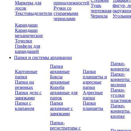
Стержни
Трафаре
Маркеры для
принадлежностей
Тушь
фигур, л
досок
Ручки со
чертежная
окружно
Текстовыделители
стираемыми
Чернила
Угольни
чернилами
Карандаши
Карандаши
механические
Точилки
Грифели для
карандашей
Папки и системы архивации
Папки-
Папки
конверты
Картонные
архивные
Папки
Папки-
папки
Боксы
планшеты и
конверты 
Папки на
архивные
адресные
молнии
резинках
Короба
папки
Папки-
Папки дело с
архивные для
Адресные
уголки
завязками
папок
папки
пластико
Папки с
Папки
Папки
Папки-
клапаном
архивные с
планшеты
конверты 
завязками
кнопке
Папки-
регистраторы с
Подвесна