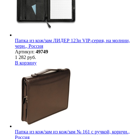
Папка из кож/зам ЛИДЕР 123и VIP-серия, на молнии,
черн., Россия
Артикул:
49749
1 282 руб.
В корзину
Папка из кож/зам из кож/зам № 161 с ручкой, коричн.,
Россия