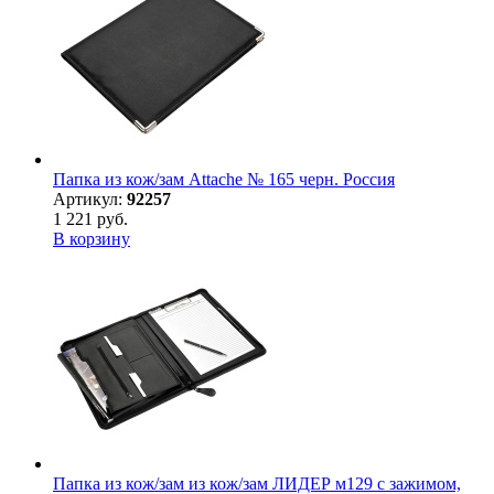
Папка из кож/зам Attache № 165 черн. Россия
Артикул:
92257
1 221 руб.
В корзину
Папка из кож/зам из кож/зам ЛИДЕР м129 с зажимом,