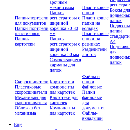
арочным
регистрат
механизмом
Пластиковые
Боксы для
Папки-
папки
подвесны
Папки-портфели
регистраторы с
Пластиковые
папок
для документов
шириной
папки на
Подвесны
Папки-портфели
корешка 70-80
кольцах
папки
пластиковые
мм
Пластиковые
стандарт
Папки-
Папки-
папки на
А4
картотеки
регистраторы с
резинках
Подставк
шириной
Разделители
для
корешка 50 мм
листов
подвесны
Самоклеящиеся
папок
карманы для
папок
Файлы и
Скоросшиватели
Картотеки и
папки
Пластиковые
компоненты
файловые
скоросшиватели
для картотек
Папки
Механизмы для
Картотеки для
файловые
скоросшивателя
карточек
для
Обложка без
Компоненты
документов
механизма
для картотек
Файлы-
вкладыши
Еще