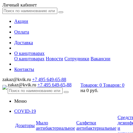
Личный кабинет
Акции
Оплата
Доставка
О канцтоварах
О канцтоварах
Новости
Сотрудники
Вакансии
Контакты
zakaz@kvik.ru
+7 495 649-65-88
zakaz@kvik.ru
+7 495 649-65-88
Товаров:
0
Товаров:
0
на
0 руб.
Меню
COVID-19
Средст
Мыло
Салфетки
дезинф
Дозаторы
антибактериальное
антибактериальные
и