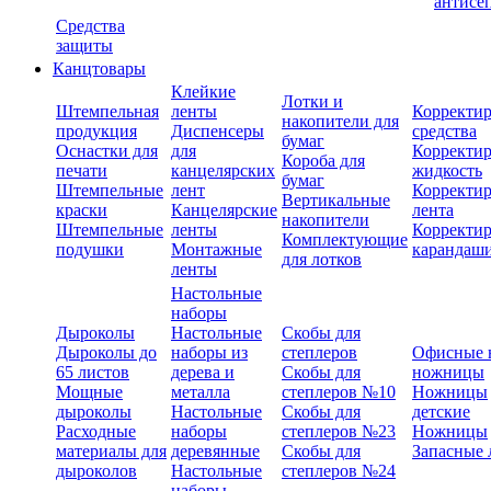
антисе
Средства
защиты
Канцтовары
Клейкие
Лотки и
Штемпельная
ленты
Корректи
накопители для
продукция
Диспенсеры
средства
бумаг
Оснастки для
для
Корректи
Короба для
печати
канцелярских
жидкость
бумаг
Штемпельные
лент
Корректи
Вертикальные
краски
Канцелярские
лента
накопители
Штемпельные
ленты
Корректи
Комплектующие
подушки
Монтажные
карандаш
для лотков
ленты
Настольные
наборы
Дыроколы
Настольные
Скобы для
Дыроколы до
наборы из
степлеров
Офисные 
65 листов
дерева и
Скобы для
ножницы
Мощные
металла
степлеров №10
Ножницы
дыроколы
Настольные
Скобы для
детские
Расходные
наборы
степлеров №23
Ножницы
материалы для
деревянные
Скобы для
Запасные 
дыроколов
Настольные
степлеров №24
наборы