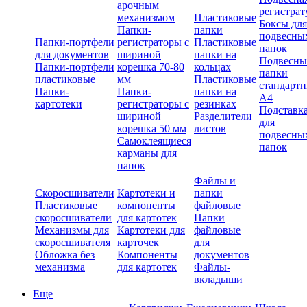
арочным
регистрат
механизмом
Пластиковые
Боксы для
Папки-
папки
подвесны
Папки-портфели
регистраторы с
Пластиковые
папок
для документов
шириной
папки на
Подвесны
Папки-портфели
корешка 70-80
кольцах
папки
пластиковые
мм
Пластиковые
стандарт
Папки-
Папки-
папки на
А4
картотеки
регистраторы с
резинках
Подставк
шириной
Разделители
для
корешка 50 мм
листов
подвесны
Самоклеящиеся
папок
карманы для
папок
Файлы и
Скоросшиватели
Картотеки и
папки
Пластиковые
компоненты
файловые
скоросшиватели
для картотек
Папки
Механизмы для
Картотеки для
файловые
скоросшивателя
карточек
для
Обложка без
Компоненты
документов
механизма
для картотек
Файлы-
вкладыши
Еще