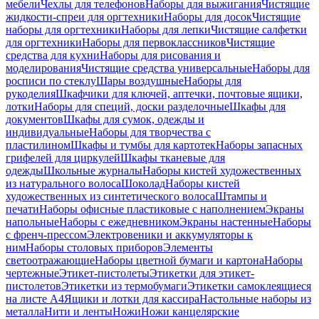
мебели
Чехлы для телефонов
Наборы для выжигания
Чистящие
жидкости-спреи для оргтехники
Наборы для досок
Чистящие
наборы для оргтехники
Наборы для лепки
Чистящие салфетки
для оргтехники
Наборы для первоклассников
Чистящие
средства для кухни
Наборы для рисования и
моделирования
Чистящие средства универсальные
Наборы для
росписи по стеклу
Шары воздушные
Наборы для
рукоделия
Шкафчики для ключей, аптечки, почтовые ящики,
лотки
Наборы для специй, доски разделочные
Шкафы для
документов
Шкафы для сумок, одежды и
индивидуальные
Наборы для творчества с
пластилином
Шкафы и тумбы для картотек
Наборы запасных
грифелей для циркулей
Шкафы тканевые для
одежды
Школьные журналы
Наборы кистей художественных
из натурального волоса
Шоколад
Наборы кистей
художественных из синтетического волоса
Штампы и
печати
Наборы офисные пластиковые с наполнением
Экраны
напольные
Наборы с ежедневником
Экраны настенные
Наборы
с френч-прессом
Электровеники и аккумуляторы к
ним
Наборы столовых приборов
Элементы
светоотражающие
Наборы цветной бумаги и картона
Наборы
чертежные
Этикет-пистолеты
Этикетки для этикет-
пистолетов
Этикетки из термобумаги
Этикетки самоклеящиеся
на листе А4
Ящики и лотки для кассира
Настольные наборы из
металла
Нити и ленты
Ножи
Ножи канцелярские