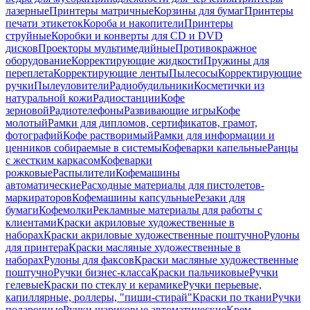
лазерные
Принтеры матричные
Корзины для бумаг
Принтеры
печати этикеток
Короба и накопители
Принтеры
струйные
Коробки и конверты для CD и DVD
дисков
Проекторы мультимедийные
Противокражное
оборудование
Корректирующие жидкости
Пружины для
переплета
Корректирующие ленты
Пылесосы
Корректирующие
ручки
Пылеуловители
Радиобудильники
Косметички из
натуральной кожи
Радиостанции
Кофе
зерновой
Радиотелефоны
Развивающие игры
Кофе
молотый
Рамки для дипломов, сертификатов, грамот,
фотографий
Кофе растворимый
Рамки для информации и
ценников собираемые в системы
Кофеварки капельные
Ранцы
с жестким каркасом
Кофеварки
рожковые
Распылители
Кофемашины
автоматические
Расходные материалы для пистолетов-
маркираторов
Кофемашины капсульные
Резаки для
бумаги
Кофемолки
Рекламные материалы для работы с
клиентами
Краски акриловые художественные в
наборах
Краски акриловые художественные поштучно
Рулоны
для принтера
Краски масляные художественные в
наборах
Рулоны для факсов
Краски масляные художественные
поштучно
Ручки бизнес-класса
Краски пальчиковые
Ручки
гелевые
Краски по стеклу и керамике
Ручки перьевые,
капиллярные, роллеры, "пиши-стирай"
Краски по ткани
Ручки
подарочные
Ручки шариковые автоматические
Крем