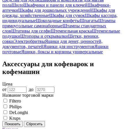
пола
Шило
Шкафчики и панели для ключей
Шкафчики-
аптечки
Шкафы для дошкольных учреждений
Шкафы для
одежды, хозяйственные
Шкафы для сумок
Шкафы кассира,
индивидуальные
Шоколадные конфеты
Шпагаты
Штампы
прямоугольные самонаборные
Штампы стандартных
слов
Штативы для селфи
Штемпельная краска
Штемпельные
подушки
Штопоры и открывалки
Щетки, веники,
совки
Электробритвы
Ящики для денег, ценностей,
документов, печатей
Ящики для инструментов
Ящики
почтовые
Ящики, боксы и корзины универсальные
Аксессуары для кофеварок и
кофемашин
Цена
от
до
Название торговой марки
Filtero
Philips
DeLonghi
Krups
Показать
Сбросить