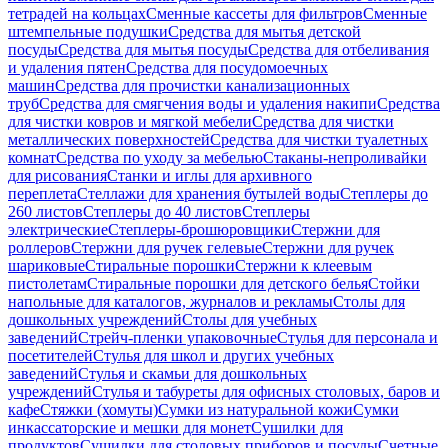
тетрадей на кольцах
Сменные кассеты для фильтров
Сменные
штемпельные подушки
Средства для мытья детской
посуды
Средства для мытья посуды
Средства для отбеливания
и удаления пятен
Средства для посудомоечных
машин
Средства для прочистки канализационных
труб
Средства для смягчения воды и удаления накипи
Средства
для чистки ковров и мягкой мебели
Средства для чистки
металлических поверхностей
Средства для чистки туалетных
комнат
Средства по уходу за мебелью
Стаканы-непроливайки
для рисования
Станки и иглы для архивного
переплета
Стеллажи для хранения бутылей воды
Степлеры до
260 листов
Степлеры до 40 листов
Степлеры
электрические
Степлеры-брошюровщики
Стержни для
роллеров
Стержни для ручек гелевые
Стержни для ручек
шариковые
Стиральные порошки
Стержни к клеевым
пистолетам
Стиральные порошки для детского белья
Стойки
напольные для каталогов, журналов и рекламы
Столы для
дошкольных учреждений
Столы для учебных
заведений
Стрейч-пленки упаковочные
Стулья для персонала и
посетителей
Стулья для школ и других учебных
заведений
Стулья и скамьи для дошкольных
учреждений
Стулья и табуреты для офисных столовых, баров и
кафе
Стяжки (хомуты)
Сумки из натуральной кожи
Сумки
инкассаторские и мешки для монет
Сушилки для
продуктов
Сушилки для столовых приборов и посуды
Счетные