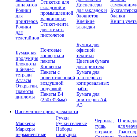
Этикетки для
аппаратов
Диспенсеры
самокопиру
складской и
Ролики
для закладок и
Бухгалтерск
промышленной
для
блокнотов
бланки
маркировки
принтеров
Клейкие
Книги учета
Этикет-лента
Ролики
закладки
для этикет-
для
пистолетов
телетайпов
Бумага для
Почтовые
офисной
Бумажная
конверты и
техники
продукция
пакеты
Цветная бумага
Блокноты
Конверты
для принтера
и бизнес-
Пакеты с
Бумага для
тетради
полиэтиленовой
плоттеров и
Атласы
воздушной
копировальных
Открытки,
подушкой
работ
грамоты,
Пакеты В4
Бумага для
дипломы
(250х353мм)
принтеров А4,
А3
Письменные принадлежности
Ручки
Чернила,
Принадл
Маркеры
Ручки гелевые
тушь,
для черч
Маркеры
Наборы
стержни
Транспо
перманентные
пишущих