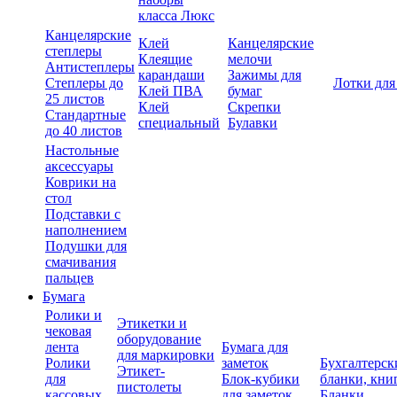
класса Люкс
Канцелярские
Клей
Канцелярские
степлеры
Клеящие
мелочи
Антистеплеры
карандаши
Зажимы для
Степлеры до
Лотки для
Клей ПВА
бумаг
25 листов
Клей
Скрепки
Стандартные
специальный
Булавки
до 40 листов
Настольные
аксессуары
Коврики на
стол
Подставки с
наполнением
Подушки для
смачивания
пальцев
Бумага
Ролики и
Этикетки и
чековая
оборудование
лента
Бумага для
для маркировки
Ролики
заметок
Бухгалтерск
Этикет-
для
Блок-кубики
бланки, кни
пистолеты
кассовых
для заметок
Бланки