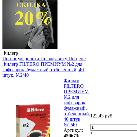
Фильтр
По популярности
По алфавиту
По цене
Фильтр FILTERO ПРЕМИУМ №2 для
кофеварок, бумажный, отбеленный, 40
штук, №2/40
Фильтр
FILTERO
ПРЕМИУМ
№2 для
кофеварок,
бумажный,
отбеленный,
122,43 руб.
40 штук,
-
№2/40
Артикул:
+
450673с