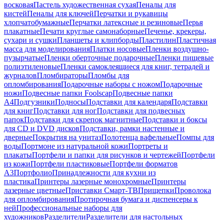
восковая
Пастель художественная сухая
Пеналы для
кистей
Пеналы для ключей
Перчатки и рукавицы
хлопчатобумажные
Перчатки латексные и резиновые
Перья
плакатные
Печати круглые самонаборные
Печенье, крекеры,
сухари и сушки
Планшеты и клипборды
Пластилин
Пластичная
масса для моделирования
Платки носовые
Пленки воздушно-
пузырчатые
Пленки оберточные подарочные
Пленки пищевые
полиэтиленовые
Пленки самоклеящиеся для книг, тетрадей и
журналов
Пломбираторы
Пломбы для
опломбирования
Подарочные наборы с ножом
Подарочные
ножи
Подвесные папки Foolscap
Подвесные папки
А4
Подгузники
Подносы
Подставки для календаря
Подставки
для книг
Подставки для ног
Подставки для подвесных
папок
Подставки для скрепок магнитные
Подставки и боксы
для CD и DVD дисков
Подставки, рамки настенные и
дверные
Покрытия на унитаз
Полотенца вафельные
Помпы для
воды
Портмоне из натуральной кожи
Портреты и
плакаты
Портфели и папки для рисунков и чертежей
Портфели
из кожи
Портфели пластиковые
Портфели форматов
А3
Портфолио
Принадлежности для кухни из
пластика
Принтеры лазерные монохромные
Принтеры
лазерные цветные
Приставки Смарт-ТВ
Прищепки
Проволока
для опломбирования
Протирочная бумага и диспенсеры к
ней
Профессиональные наборы для
художников
Разделители
Разделители для настольных