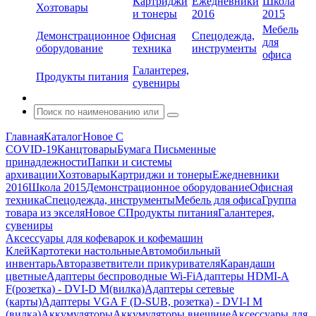
Картриджи
Ежедневники
Школа
Хозтовары
и тонеры
2016
2015
Мебель
Демонстрационное
Офисная
Спецодежда,
для
оборудование
техника
инструменты
офиса
Галантерея,
Продукты питания
сувениры
Главная
Каталог
Новое С
COVID-19
Канцтовары
Бумага
Письменные
принадлежности
Папки и системы
архивации
Хозтовары
Картриджи и тонеры
Ежедневники
2016
Школа 2015
Демонстрационное оборудование
Офисная
техника
Спецодежда, инструменты
Мебель для офиса
Группа
товара из экселя
Новое С
Продукты питания
Галантерея,
сувениры
Аксессуары для кофеварок и кофемашин
Клей
Картотеки настольные
Автомобильный
инвентарь
Авторазветвители прикуривателя
Карандаши
цветные
Адаптеры беспроводные Wi-Fi
Адаптеры HDMI-A
F(розетка) - DVI-D M(вилка)
Адаптеры сетевые
(карты)
Адаптеры VGA F (D-SUB, розетка) - DVI-I M
(вилка)
Аккумуляторы
Аккумуляторы внешние
Аксессуары для