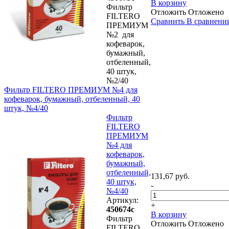
В корзину
Фильтр
Отложить
Отложено
FILTERO
Сравнить
В сравнени
ПРЕМИУМ
№2 для
кофеварок,
бумажный,
отбеленный,
40 штук,
№2/40
Фильтр FILTERO ПРЕМИУМ №4 для
кофеварок, бумажный, отбеленный, 40
штук, №4/40
Фильтр
FILTERO
ПРЕМИУМ
№4 для
кофеварок,
бумажный,
отбеленный,
131,67 руб.
40 штук,
-
№4/40
Артикул:
+
450674с
В корзину
Фильтр
Отложить
Отложено
FILTERO