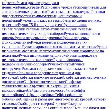
картотек
Рамки для информации и
ценников
Рапидографы
Расписание уроков
Распределители для
антигололедных реагентов
Реагенты антигололедные
Резинки
для денег
Розетки компьютерные, коннекторы и
периферия
Рулоны для касс из термобумаги
Рулоны для касс
офсетные
Ручки "5-й пишущий узел"
Ручки "пиши-
стирай"
Ручки гелевые автоматические
Ручки гелевые
неавтоматические
Ручки для наборов
Ручки капиллярные и
линеры
Ручки перьевые подарочные
Ручки перьевые
функциональные
Ручки роллеры подарочные
Ручки
сувенирные
Ручки шариковые масляные автоматические
Ручки
шариковые масляные неавтоматические
Ручки шариковые на
подставке
Ручки шариковые на шнурке
Ручки шариковые
неавтоматические с колпачком
Ручки шариковые
подарочные
Ручки-роллеры
Ручки-стилусы
Ручной
инструмент
Рюкзаки городские / для старшеклассников и
студентов
Рюкзаки городские с отделением для
ноутбука
Салфетки влажные детские
Салфетки для настольных
диспенсеров
Салфетки косметические
Салфетки
хозяйственные
Салфетницы
Сахарницы
Сейфы
взломостойкие
Сейфы огне-взломостойкие
Сейфы
огнестойкие
Сейфы оружейные
Сейфы офисные,
мебельные
Сиденья и рамы для многоместных кресел
Скатерти
столовые
Скобы для степлеров
Скрепки
Сладкие
напитки
Сменные блоки для органайзеров
Сменные блоки для