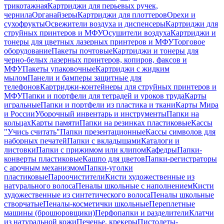
трикотажная
Картриджи для перьевых ручек,
чернила
Органайзеры
Картриджи для плоттеров
Орехи и
сухофрукты
Освежители воздуха и диспенсеры
Картриджи для
струйных принтеров и МФУ
Осушители воздуха
Картриджи и
тонеры для цветных лазерных принтеров и МФУ
Торговое
оборудование
Пакеты почтовые
Картриджи и тонеры для
черно-белых лазерных принтеров, копиров, факсов и
МФУ
Пакеты упаковочные
Картриджи с жидким
мылом
Панели и бамперы защитные для
телефонов
Картриджи-контейнеры для струйных принтеров и
МФУ
Папки и портфели для тетрадей и уроков труда
Карты
игральные
Папки и портфели из пластика и ткани
Карты Мира
и России
Уборочный инвентарь и инструменты
Папки на
кольцах
Карты памяти
Папки на резинках пластиковые
Кассы
"Учись считать"
Папки презентационные
Кассы символов для
наборных печатей
Папки с вкладышами
Каталоги и
листовки
Папки с прижимом или клипом
Кафедры
Папки-
конверты пластиковые
Кашпо для цветов
Папки-регистраторы
с арочным механизмом
Папки-уголки
пластиковые
Пароочистители
Кисти художественные из
натурального волоса
Пеналы школьные с наполнением
Кисти
художественные из синтетического волоса
Пеналы школьные
створчатые
Пеналы-косметички школьные
Переплетные
машины (брошюровщики)
Перфопапки и разделители
Клатчи
из натуральной кожи
Печенье, крекеры
Пистолеты-