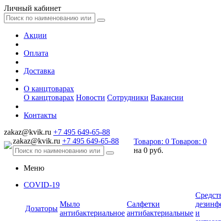
Личный кабинет
Акции
Оплата
Доставка
О канцтоварах
О канцтоварах
Новости
Сотрудники
Вакансии
Контакты
zakaz@kvik.ru
+7 495 649-65-88
zakaz@kvik.ru
+7 495 649-65-88
Товаров:
0
Товаров:
0
на
0 руб.
Меню
COVID-19
Средст
Мыло
Салфетки
дезинф
Дозаторы
антибактериальное
антибактериальные
и