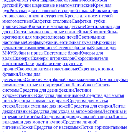
детский
Ручки шариковые неавтоматические
Крем для
рук
Рюкзаки для начальной и средней школы
Рюкзаки для
старшеклассников и студентов
Кресла для посетителей
многоместные
Салфетки столовые
Салфетки, губки,
тряпки
Сахар
Кровати и матрацы детские
Светильники для
досок
Светильники накладные и линейные
Кронштейны-
крепления для микроволновых печей
Светильники
настольные
Сейфы
Кружки
Сертификат-бумага
Крючки и
держатели самоклеящиеся
Сетевые фильтры
Крышки для
МФУ
Кубки и призы
Системные блоки
Кулеры для
воды
Сканеры
Сканеры штрихкодов
Скоросшиватели
картонные
Лаки, разбавители, грунты и
прочие
Скоросшиватели пластиковые
Скрепки, кнопки,
булавки
Лампы для
детекторов
Сливки
Смартфоны
Соковыжималки
Лампы-трубки
люминесцентные и стартеры
Соль
Ланч-боксы
Сплит-
системы
Средства для дезинфекции
Ластики
художественные
Средства для минимоек
Средства для мытья
пола
Леденцы, карамель и драже
Средства для мытья
стекол
Лезвия сменные для ножей
Средства для стирки
Ленты
декоративные
Средства для ухода за автомобилем
Лестницы и
стремянки
Линейки
Средства индивидуальной защиты
Листы-
вкладыши для монет и купюр
Средства личной
гигиены
Ложки
Средства от насекомых
Лотки горизонтальные