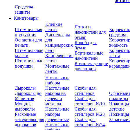
антисе
Средства
защиты
Канцтовары
Клейкие
Лотки и
Штемпельная
ленты
Корректи
накопители для
продукция
Диспенсеры
средства
бумаг
Оснастки для
для
Корректи
Короба для
печати
канцелярских
жидкость
бумаг
Штемпельные
лент
Корректи
Вертикальные
краски
Канцелярские
лента
накопители
Штемпельные
ленты
Корректи
Комплектующие
подушки
Монтажные
карандаш
для лотков
ленты
Настольные
наборы
Дыроколы
Настольные
Скобы для
Дыроколы до
наборы из
степлеров
Офисные 
65 листов
дерева и
Скобы для
ножницы
Мощные
металла
степлеров №10
Ножницы
дыроколы
Настольные
Скобы для
детские
Расходные
наборы
степлеров №23
Ножницы
материалы для
деревянные
Скобы для
Запасные 
дыроколов
Настольные
степлеров №24
наборы