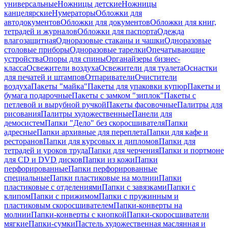
универсальные
Ножницы детские
Ножницы
канцелярские
Нумераторы
Обложки для
автодокументов
Обложки для документов
Обложки для книг,
тетрадей и журналов
Обложки для паспорта
Одежда
влагозащитная
Одноразовые стаканы и чашки
Одноразовые
столовые приборы
Одноразовые тарелки
Опечатывающие
устройства
Опоры для спины
Органайзеры бизнес-
класса
Освежители воздуха
Освежители для туалета
Оснастки
для печатей и штампов
Отпариватели
Очистители
воздуха
Пакеты "майка"
Пакеты для упаковки купюр
Пакеты и
бумага подарочные
Пакеты с замком "зиплок"
Пакеты с
петлевой и вырубной ручкой
Пакеты фасовочные
Палитры для
рисования
Палитры художественные
Панели для
демосистем
Папки "Дело" без скоросшивателя
Папки
адресные
Папки архивные для переплета
Папки для кафе и
ресторанов
Папки для курсовых и дипломов
Папки для
тетрадей и уроков труда
Папки для черчения
Папки и портмоне
для CD и DVD дисков
Папки из кожи
Папки
перфорированные
Папки перфорированные
специальные
Папки пластиковые на молнии
Папки
пластиковые с отделениями
Папки с завязками
Папки с
клипом
Папки с прижимом
Папки с пружинным и
пластиковым скоросшивателем
Папки-конверты на
молнии
Папки-конверты с кнопкой
Папки-скоросшиватели
мягкие
Папки-сумки
Пастель художественная маслянная и