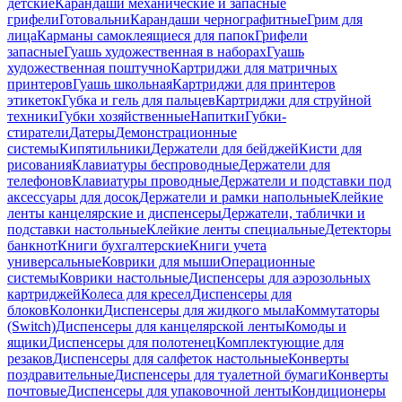
детские
Карандаши механические и запасные
грифели
Готовальни
Карандаши чернографитные
Грим для
лица
Карманы самоклеящиеся для папок
Грифели
запасные
Гуашь художественная в наборах
Гуашь
художественная поштучно
Картриджи для матричных
принтеров
Гуашь школьная
Картриджи для принтеров
этикеток
Губка и гель для пальцев
Картриджи для струйной
техники
Губки хозяйственные
Напитки
Губки-
стиратели
Датеры
Демонстрационные
системы
Кипятильники
Держатели для бейджей
Кисти для
рисования
Клавиатуры беспроводные
Держатели для
телефонов
Клавиатуры проводные
Держатели и подставки под
аксессуары для досок
Держатели и рамки напольные
Клейкие
ленты канцелярские и диспенсеры
Держатели, таблички и
подставки настольные
Клейкие ленты специальные
Детекторы
банкнот
Книги бухгалтерские
Книги учета
универсальные
Коврики для мыши
Операционные
системы
Коврики настольные
Диспенсеры для аэрозольных
картриджей
Колеса для кресел
Диспенсеры для
блоков
Колонки
Диспенсеры для жидкого мыла
Коммутаторы
(Switch)
Диспенсеры для канцелярской ленты
Комоды и
ящики
Диспенсеры для полотенец
Комплектующие для
резаков
Диспенсеры для салфеток настольные
Конверты
поздравительные
Диспенсеры для туалетной бумаги
Конверты
почтовые
Диспенсеры для упаковочной ленты
Кондиционеры