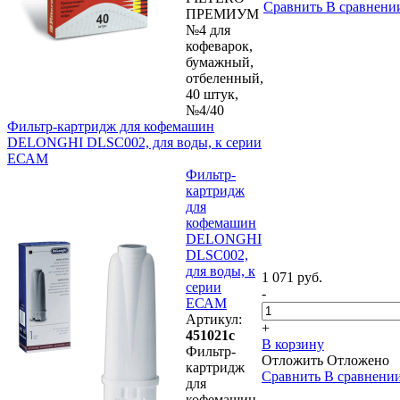
Сравнить
В сравнени
ПРЕМИУМ
№4 для
кофеварок,
бумажный,
отбеленный,
40 штук,
№4/40
Фильтр-картридж для кофемашин
DELONGHI DLSC002, для воды, к серии
ЕСАМ
Фильтр-
картридж
для
кофемашин
DELONGHI
DLSC002,
для воды, к
1 071 руб.
серии
-
ЕСАМ
Артикул:
+
451021с
В корзину
Фильтр-
Отложить
Отложено
картридж
Сравнить
В сравнени
для
кофемашин