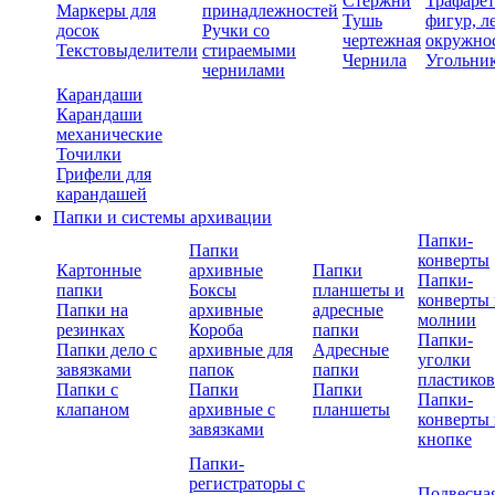
Стержни
Трафаре
Маркеры для
принадлежностей
Тушь
фигур, л
досок
Ручки со
чертежная
окружно
Текстовыделители
стираемыми
Чернила
Угольни
чернилами
Карандаши
Карандаши
механические
Точилки
Грифели для
карандашей
Папки и системы архивации
Папки-
Папки
конверты
Картонные
архивные
Папки
Папки-
папки
Боксы
планшеты и
конверты 
Папки на
архивные
адресные
молнии
резинках
Короба
папки
Папки-
Папки дело с
архивные для
Адресные
уголки
завязками
папок
папки
пластико
Папки с
Папки
Папки
Папки-
клапаном
архивные с
планшеты
конверты 
завязками
кнопке
Папки-
регистраторы с
Подвесна