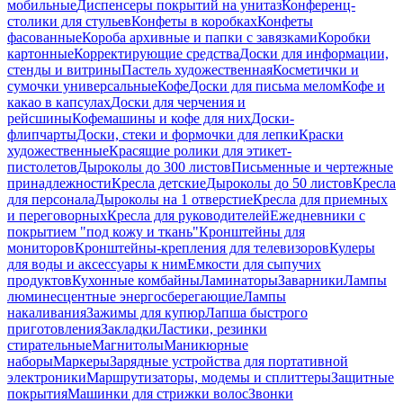
мобильные
Диспенсеры покрытий на унитаз
Конференц-
столики для стульев
Конфеты в коробках
Конфеты
фасованные
Короба архивные и папки с завязками
Коробки
картонные
Корректирующие средства
Доски для информации,
стенды и витрины
Пастель художественная
Косметички и
сумочки универсальные
Кофе
Доски для письма мелом
Кофе и
какао в капсулах
Доски для черчения и
рейсшины
Кофемашины и кофе для них
Доски-
флипчарты
Доски, стеки и формочки для лепки
Краски
художественные
Красящие ролики для этикет-
пистолетов
Дыроколы до 300 листов
Письменные и чертежные
принадлежности
Кресла детские
Дыроколы до 50 листов
Кресла
для персонала
Дыроколы на 1 отверстие
Кресла для приемных
и переговорных
Кресла для руководителей
Ежедневники с
покрытием "под кожу и ткань"
Кронштейны для
мониторов
Кронштейны-крепления для телевизоров
Кулеры
для воды и аксессуары к ним
Емкости для сыпучих
продуктов
Кухонные комбайны
Ламинаторы
Заварники
Лампы
люминесцентные энергосберегающие
Лампы
накаливания
Зажимы для купюр
Лапша быстрого
приготовления
Закладки
Ластики, резинки
стирательные
Магнитолы
Маникюрные
наборы
Маркеры
Зарядные устройства для портативной
электроники
Маршрутизаторы, модемы и сплиттеры
Защитные
покрытия
Машинки для стрижки волос
Звонки