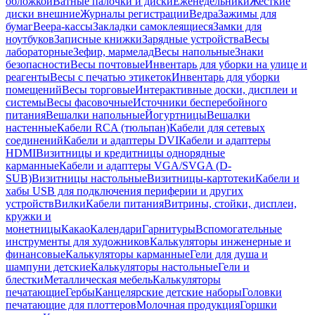
обложкой
Ватные палочки и диски
Еженедельники
Жесткие
диски внешние
Журналы регистрации
Ведра
Зажимы для
бумаг
Веера-кассы
Закладки самоклеящиеся
Замки для
ноутбуков
Записные книжки
Зарядные устройства
Весы
лабораторные
Зефир, мармелад
Весы напольные
Знаки
безопасности
Весы почтовые
Инвентарь для уборки на улице и
реагенты
Весы с печатью этикеток
Инвентарь для уборки
помещений
Весы торговые
Интерактивные доски, дисплеи и
системы
Весы фасовочные
Источники бесперебойного
питания
Вешалки напольные
Йогуртницы
Вешалки
настенные
Кабели RCA (тюльпан)
Кабели для сетевых
соединений
Кабели и адаптеры DVI
Кабели и адаптеры
HDMI
Визитницы и кредитницы однорядные
карманные
Кабели и адаптеры VGA/SVGA (D-
SUB)
Визитницы настольные
Визитницы-картотеки
Кабели и
хабы USB для подключения периферии и других
устройств
Вилки
Кабели питания
Витрины, стойки, дисплеи,
кружки и
монетницы
Какао
Календари
Гарнитуры
Вспомогательные
инструменты для художников
Калькуляторы инженерные и
финансовые
Калькуляторы карманные
Гели для душа и
шампуни детские
Калькуляторы настольные
Гели и
блестки
Металлическая мебель
Калькуляторы
печатающие
Гербы
Канцелярские детские наборы
Головки
печатающие для плоттеров
Молочная продукция
Горшки