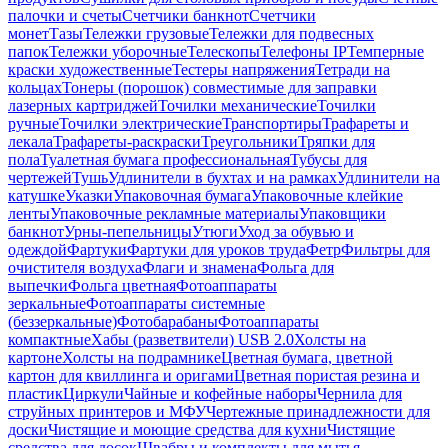
палочки и счеты
Счетчики банкнот
Счетчики
монет
Тазы
Тележки грузовые
Тележки для подвесных
папок
Тележки уборочные
Телескопы
Телефоны IP
Темперные
краски художественные
Тестеры напряжения
Тетради на
кольцах
Тонеры (порошок) совместимые для заправки
лазерных картриджей
Точилки механические
Точилки
ручные
Точилки электрические
Транспортиры
Трафареты и
лекала
Трафареты-раскраски
Треугольники
Тряпки для
пола
Туалетная бумага профессиональная
Тубусы для
чертежей
Тушь
Удлинители в бухтах и на рамках
Удлинители на
катушке
Указки
Упаковочная бумага
Упаковочные клейкие
ленты
Упаковочные рекламные материалы
Упаковщики
банкнот
Урны-пепельницы
Утюги
Уход за обувью и
одеждой
Фартуки
Фартуки для уроков труда
Фетр
Фильтры для
очистителя воздуха
Флаги и знамена
Фольга для
выпечки
Фольга цветная
Фотоаппараты
зеркальные
Фотоаппараты системные
(беззеркальные)
Фотобарабаны
Фотоаппараты
компактные
Хабы (разветвители) USB 2.0
Холсты на
картоне
Холсты на подрамнике
Цветная бумага, цветной
картон для квиллинга и оригами
Цветная пористая резина и
пластик
Циркули
Чайные и кофейные наборы
Чернила для
струйных принтеров и МФУ
Чертежные принадлежности для
доски
Чистящие и моющие средства для кухни
Чистящие
средства для досок
Швабры и комплекты для мытья