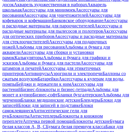
досок
Акварель художественная в наборах
Акварель
школьная
Аксессуары для минимоек
Аксессуары для
рисования
Аксессуары для уничтожителей
Аксессуары для
кофеварок и кофемашин
Банковское оборудование
Аксессуары
и расходные материалы для пароочистителей
Аксессуары и
расходные материалы для пылесосов и полотеров
Аксессуары
для оптических приборов
Аксессуары и расходные материалы
для стеклоочистителей
Аксессуары для подарочных
ножей
Альбомы для рисования
Альбомы и бумага для
акварели
Аксессуары для сборки и установки
рамок
Калькуляторы
Альбомы и бумага для графики и
эскизов
Альбомы и бумага для пастели
Аксессуары для
штампов и печатей
Аксессуары для этикеточных
принтеров
Антивирусы
Аэрогрили и электропечи
Баллоны со
сжатым воздухом
Батарейки
Аксессуары к кулерам для воды,
помпы
Бейджи и держатели к ним
Акссесуары для
растений
Бизнес-блокноты и бизнес-тетради
Альбомы для
монет и купюр
Бизнес-софт
Бланки бухгалтерские
Альбомы для
черчения
Бланки медицинские детские
Блендеры
Блоки для
записей
Блоки для записей в подставке
Блоки
самоклеящиеся
Антисептические гели для
рук
Блокноты
Антистеплеры
Блокноты в книжном
переплете
Аптечка первой помощи
Блокноты детские
Бумага
белая классов А, В, С
Бумага белая премиум класса
Баки для
мусора
Бумага для широкоформатной печати
Бандероли,