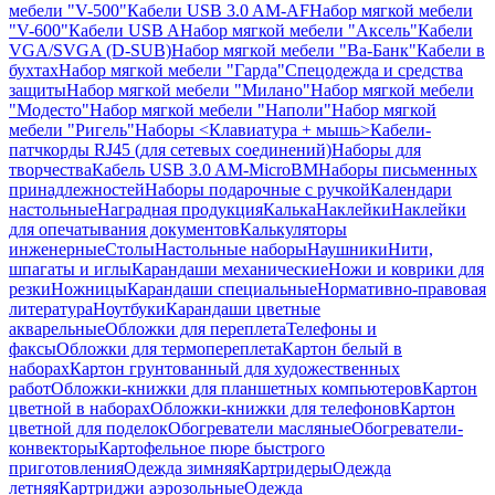
мебели "V-500"
Кабели USB 3.0 AM-AF
Набор мягкой мебели
"V-600"
Кабели USB A
Набор мягкой мебели "Аксель"
Кабели
VGA/SVGA (D-SUB)
Набор мягкой мебели "Ва-Банк"
Кабели в
бухтах
Набор мягкой мебели "Гарда"
Спецодежда и средства
защиты
Набор мягкой мебели "Милано"
Набор мягкой мебели
"Модесто"
Набор мягкой мебели "Наполи"
Набор мягкой
мебели "Ригель"
Наборы <Клавиатура + мышь>
Кабели-
патчкорды RJ45 (для сетевых соединений)
Наборы для
творчества
Кабель USB 3.0 AM-MicroBM
Наборы письменных
принадлежностей
Наборы подарочные с ручкой
Календари
настольные
Наградная продукция
Калька
Наклейки
Наклейки
для опечатывания документов
Калькуляторы
инженерные
Столы
Настольные наборы
Наушники
Нити,
шпагаты и иглы
Карандаши механические
Ножи и коврики для
резки
Ножницы
Карандаши специальные
Нормативно-правовая
литература
Ноутбуки
Карандаши цветные
акварельные
Обложки для переплета
Телефоны и
факсы
Обложки для термопереплета
Картон белый в
наборах
Картон грунтованный для художественных
работ
Обложки-книжки для планшетных компьютеров
Картон
цветной в наборах
Обложки-книжки для телефонов
Картон
цветной для поделок
Обогреватели масляные
Обогреватели-
конвекторы
Картофельное пюре быстрого
приготовления
Одежда зимняя
Картридеры
Одежда
летняя
Картриджи аэрозольные
Одежда