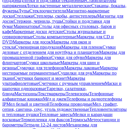
(поддоны)
Лотки и подставки секционные
Стабилизаторы
напряжения
Лотки настенные металлические
Стаканы, бокалы,
фужеры
Лупы
Стеклоочистители
Магнитно-маркерные
доски
Стеллажи
Степлеры, скобы, антистеплеры
Магниты для
досок
Стержни, чернила, тушь
Стойки и подставки для
бумаг
Маринаторы
Столы для офисных столовых, баров и
кафе
Маркерные доски детские
Столы журнальные и
сервировочные
Столы компьютерные
Маркеры для CD и
DVD
Маркеры для досок
Маркеры для окон и
стекла
Сувенирная продукция
Маркеры для пленок
Сумки
деловые с отделением для ноутбука и планшетов
Маркеры для
промышленной графики
Сумки для обуви
Маркеры для
флипчартов
Сумки школьные
Маркеры для шин и
резины
Сумочки для телефонов
Маркеры лаковые
Маркеры
нестираемые перманентные
Сушилки для рук
Маркеры по
ткани
Счетчики банкнот и монет
Маркеры
ультрафиолетовые
Счетчики с ручным управлением
Маски и
шапочки одноразовые
Тарелки, салатники,
блюда
Мастихины
Текстмаркеры
Телевизоры
Телефонные
алфавитные книжки
Мёд и джем
Телефоны и радиотелефоны
IP
Мел белый и цветной
Телефоны проводные
Мел, графит,
сепия, сангина, соус, уголь художественные
Тепловентиляторы
и тепловые пушки
Тепловые завесы
Мелки и карандаши
восковые
Термопленки для факсов
Термосы
Метеостанции и
барометры
Тетради 12-24 листов
Механизмы для