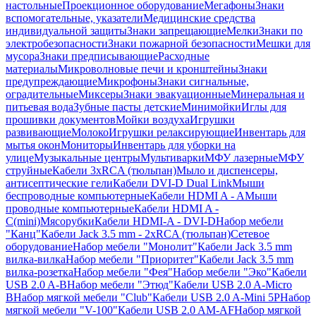
настольные
Проекционное оборудование
Мегафоны
Знаки
вспомогательные, указатели
Медицинские средства
индивидуальной защиты
Знаки запрещающие
Мелки
Знаки по
электробезопасности
Знаки пожарной безопасности
Мешки для
мусора
Знаки предписывающие
Расходные
материалы
Микроволновые печи и кронштейны
Знаки
предупреждающие
Микрофоны
Знаки сигнальные,
оградительные
Миксеры
Знаки эвакуационные
Минеральная и
питьевая вода
Зубные пасты детские
Минимойки
Иглы для
прошивки документов
Мойки воздуха
Игрушки
развивающие
Молоко
Игрушки релаксирующие
Инвентарь для
мытья окон
Мониторы
Инвентарь для уборки на
улице
Музыкальные центры
Мультиварки
МФУ лазерные
МФУ
струйные
Кабели 3xRCA (тюльпан)
Мыло и диспенсеры,
антисептические гели
Кабели DVI-D Dual Link
Мыши
беспроводные компьютерные
Кабели HDMI A - A
Мыши
проводные компьютерные
Кабели HDMI A -
C(mini)
Мясорубки
Кабели HDMI-A - DVI-D
Набор мебели
"Канц"
Кабели Jack 3.5 mm - 2xRCA (тюльпан)
Сетевое
оборудование
Набор мебели "Монолит"
Кабели Jack 3.5 mm
вилка-вилка
Набор мебели "Приоритет"
Кабели Jack 3.5 mm
вилка-розетка
Набор мебели "Фея"
Набор мебели "Эко"
Кабели
USB 2.0 A-B
Набор мебели "Этюд"
Кабели USB 2.0 A-Micro
B
Набор мягкой мебели "Club"
Кабели USB 2.0 A-Mini 5P
Набор
мягкой мебели "V-100"
Кабели USB 2.0 AM-AF
Набор мягкой