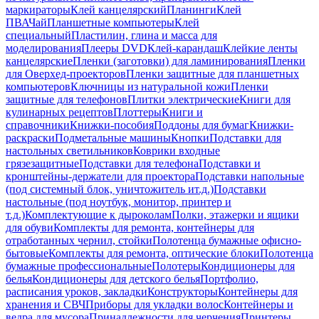
маркираторы
Клей канцелярский
Планинги
Клей
ПВА
Чай
Планшетные компьютеры
Клей
специальный
Пластилин, глина и масса для
моделирования
Плееры DVD
Клей-карандаш
Клейкие ленты
канцелярские
Пленки (заготовки) для ламинирования
Пленки
для Оверхед-проекторов
Пленки защитные для планшетных
компьютеров
Ключницы из натуральной кожи
Пленки
защитные для телефонов
Плитки электрические
Книги для
кулинарных рецептов
Плоттеры
Книги и
справочники
Книжки-пособия
Поддоны для бумаг
Книжки-
раскраски
Подметальные машины
Кнопки
Подставки для
настольных светильников
Коврики входные
грязезащитные
Подставки для телефона
Подставки и
кронштейны-держатели для проектора
Подставки напольные
(под системный блок, уничтожитель ит.д.)
Подставки
настольные (под ноутбук, монитор, принтер и
т.д.)
Комплектующие к дыроколам
Полки, этажерки и ящики
для обуви
Комплекты для ремонта, контейнеры для
отработанных чернил, стойки
Полотенца бумажные офисно-
бытовые
Комплекты для ремонта, оптические блоки
Полотенца
бумажные профессиональные
Полотеры
Кондиционеры для
белья
Кондиционеры для детского белья
Портфолио,
расписания уроков, закладки
Конструкторы
Контейнеры для
хранения и СВЧ
Приборы для укладки волос
Контейнеры и
ведра для мусора
Принадлежности для черчения
Принтеры