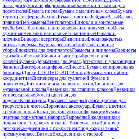
накладки
Бумага перфорированная
Банкетки и скамьи для
посетителей
Бумага писчая
Бумага с магнитным слоем
Бумага
термотрансферная
Бахилы
Бумага цветная
Бейджи
Вазы
Вафли,
пряники
Веб-камеры
Вентиляторы
Бинокли и зрительные
трубы
Весы бытовые напольные
Бланки документов
Весы
кухонные
Вешалки напольные и настенные
Вешалки-
плечики
Видеорегистраторы
Визитницы
Блоки закрытых
лотков для бумаг
Водонагреватели
Глобусы
Головные
уборы
Блокноты для флипчартов
Грамоты и дипломы
Блокноты
с дизайн-обложкой
Бочки и канистры
Брелоки для
ключей
Булавки
Держатели для бумаг
Детекторы и упаковщики
банкнот
Диктофоны цифровые
Дискеты
Бумага копировальная
(копирка)
Диски CD, DVD, BD (Blu-ray)
Бумага масштабно-
координатная
Диспенсеры для туалетной бумаги и
полотенец
Дневники для младших классов
Дневники для
музыкальной школы
Дневники для старших классов
Дневники
универсальные
Бумага цветная для
поделок
Клавиатуры
Документ-камеры
Бумага цветная для
творчества в листах
Дорожные аксессуары
Бумага цветная
крепированная
Доски для письма и информации
Бумага
цветная форматная в наборах
Дыроколы
Ежедневники с
покрытием "под кожу и ткань" бизнес-класса
Ванночки
детские
Ежедневники с покрытием "под кожу и ткань"
премиум-класса
Ватман
Ежедневники с твердой