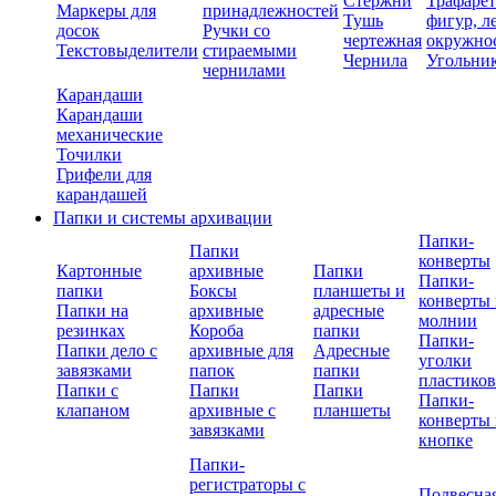
Стержни
Трафаре
Маркеры для
принадлежностей
Тушь
фигур, л
досок
Ручки со
чертежная
окружно
Текстовыделители
стираемыми
Чернила
Угольни
чернилами
Карандаши
Карандаши
механические
Точилки
Грифели для
карандашей
Папки и системы архивации
Папки-
Папки
конверты
Картонные
архивные
Папки
Папки-
папки
Боксы
планшеты и
конверты 
Папки на
архивные
адресные
молнии
резинках
Короба
папки
Папки-
Папки дело с
архивные для
Адресные
уголки
завязками
папок
папки
пластико
Папки с
Папки
Папки
Папки-
клапаном
архивные с
планшеты
конверты 
завязками
кнопке
Папки-
регистраторы с
Подвесна