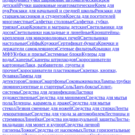
детский
Ручки шариковые неавтоматические
Крем для
рук
Рюкзаки для начальной и средней школы
Рюкзаки для
старшеклассников и студентов
Кресла для посетителей
многоместные
Салфетки столовые
Салфетки, губки,
тряпки
Сахар
Кровати и матрацы детские
Светильники для
досок
Светильники накладные и линейные
Кронштейны-
крепления для микроволновых печей
Светильники
настольные
Сейфы
Кружки
Сертификат-бумага
Крючки и
держатели самоклеящиеся
Сетевые фильтры
Крышки для
МФУ
Кубки и призы
Системные блоки
Кулеры для
воды
Сканеры
Сканеры штрихкодов
Скоросшиватели
картонные
Лаки, разбавители, грунты и
прочие
Скоросшиватели пластиковые
Скрепки, кнопки,
булавки
Лампы для
детекторов
Сливки
Смартфоны
Соковыжималки
Лампы-трубки
люминесцентные и стартеры
Соль
Ланч-боксы
Сплит-
системы
Средства для дезинфекции
Ластики
художественные
Средства для минимоек
Средства для мытья
пола
Леденцы, карамель и драже
Средства для мытья
стекол
Лезвия сменные для ножей
Средства для стирки
Ленты
декоративные
Средства для ухода за автомобилем
Лестницы и
стремянки
Линейки
Средства индивидуальной защиты
Листы-
вкладыши для монет и купюр
Средства личной
гигиены
Ложки
Средства от насекомых
Лотки горизонтальные