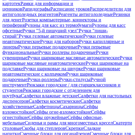
картотек
Рамки для информации и
ценников
Рапидографы
Расписание уроков
Распределители для
антигололедных реагентов
Реагенты антигололедные
Резинки
для денег
Розетки компьютерные, коннекторы и
периферия
Рулоны для касс из термобумаги
Рулоны для касс
офсетные
Ручки "5-й пишущий узел"
Ручки "пиши-
стирай"
Ручки гелевые автоматические
Ручки гелевые
неавтоматические
Ручки для наборов
Ручки капиллярные и
линеры
Ручки перьевые подарочные
Ручки перьевые
функциональные
Ручки роллеры подарочные
Ручки
сувенирные
Ручки шариковые масляные автоматические
Ручки
шариковые масляные неавтоматические
Ручки шариковые на
подставке
Ручки шариковые на шнурке
Ручки шариковые
неавтоматические с колпачком
Ручки шариковые
подарочные
Ручки-роллеры
Ручки-стилусы
Ручной
инструмент
Рюкзаки городские / для старшеклассников и
студентов
Рюкзаки городские с отделением для
ноутбука
Салфетки влажные детские
Салфетки для настольных
диспенсеров
Салфетки косметические
Салфетки
хозяйственные
Салфетницы
Сахарницы
Сейфы
взломостойкие
Сейфы огне-взломостойкие
Сейфы
огнестойкие
Сейфы оружейные
Сейфы офисные,
мебельные
Сиденья и рамы для многоместных кресел
Скатерти
столовые
Скобы для степлеров
Скрепки
Сладкие
напитки
Сменные блоки для органайзеров
Сменные блоки для