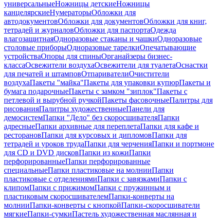
универсальные
Ножницы детские
Ножницы
канцелярские
Нумераторы
Обложки для
автодокументов
Обложки для документов
Обложки для книг,
тетрадей и журналов
Обложки для паспорта
Одежда
влагозащитная
Одноразовые стаканы и чашки
Одноразовые
столовые приборы
Одноразовые тарелки
Опечатывающие
устройства
Опоры для спины
Органайзеры бизнес-
класса
Освежители воздуха
Освежители для туалета
Оснастки
для печатей и штампов
Отпариватели
Очистители
воздуха
Пакеты "майка"
Пакеты для упаковки купюр
Пакеты и
бумага подарочные
Пакеты с замком "зиплок"
Пакеты с
петлевой и вырубной ручкой
Пакеты фасовочные
Палитры для
рисования
Палитры художественные
Панели для
демосистем
Папки "Дело" без скоросшивателя
Папки
адресные
Папки архивные для переплета
Папки для кафе и
ресторанов
Папки для курсовых и дипломов
Папки для
тетрадей и уроков труда
Папки для черчения
Папки и портмоне
для CD и DVD дисков
Папки из кожи
Папки
перфорированные
Папки перфорированные
специальные
Папки пластиковые на молнии
Папки
пластиковые с отделениями
Папки с завязками
Папки с
клипом
Папки с прижимом
Папки с пружинным и
пластиковым скоросшивателем
Папки-конверты на
молнии
Папки-конверты с кнопкой
Папки-скоросшиватели
мягкие
Папки-сумки
Пастель художественная маслянная и