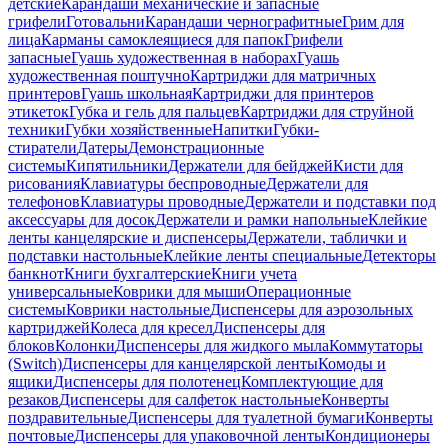
детские
Карандаши механические и запасные
грифели
Готовальни
Карандаши чернографитные
Грим для
лица
Карманы самоклеящиеся для папок
Грифели
запасные
Гуашь художественная в наборах
Гуашь
художественная поштучно
Картриджи для матричных
принтеров
Гуашь школьная
Картриджи для принтеров
этикеток
Губка и гель для пальцев
Картриджи для струйной
техники
Губки хозяйственные
Напитки
Губки-
стиратели
Датеры
Демонстрационные
системы
Кипятильники
Держатели для бейджей
Кисти для
рисования
Клавиатуры беспроводные
Держатели для
телефонов
Клавиатуры проводные
Держатели и подставки под
аксессуары для досок
Держатели и рамки напольные
Клейкие
ленты канцелярские и диспенсеры
Держатели, таблички и
подставки настольные
Клейкие ленты специальные
Детекторы
банкнот
Книги бухгалтерские
Книги учета
универсальные
Коврики для мыши
Операционные
системы
Коврики настольные
Диспенсеры для аэрозольных
картриджей
Колеса для кресел
Диспенсеры для
блоков
Колонки
Диспенсеры для жидкого мыла
Коммутаторы
(Switch)
Диспенсеры для канцелярской ленты
Комоды и
ящики
Диспенсеры для полотенец
Комплектующие для
резаков
Диспенсеры для салфеток настольные
Конверты
поздравительные
Диспенсеры для туалетной бумаги
Конверты
почтовые
Диспенсеры для упаковочной ленты
Кондиционеры