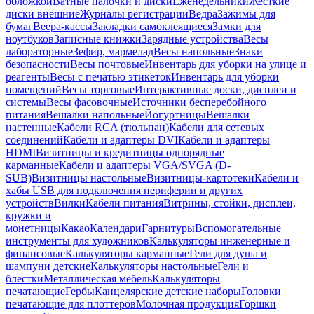
обложкой
Ватные палочки и диски
Еженедельники
Жесткие
диски внешние
Журналы регистрации
Ведра
Зажимы для
бумаг
Веера-кассы
Закладки самоклеящиеся
Замки для
ноутбуков
Записные книжки
Зарядные устройства
Весы
лабораторные
Зефир, мармелад
Весы напольные
Знаки
безопасности
Весы почтовые
Инвентарь для уборки на улице и
реагенты
Весы с печатью этикеток
Инвентарь для уборки
помещений
Весы торговые
Интерактивные доски, дисплеи и
системы
Весы фасовочные
Источники бесперебойного
питания
Вешалки напольные
Йогуртницы
Вешалки
настенные
Кабели RCA (тюльпан)
Кабели для сетевых
соединений
Кабели и адаптеры DVI
Кабели и адаптеры
HDMI
Визитницы и кредитницы однорядные
карманные
Кабели и адаптеры VGA/SVGA (D-
SUB)
Визитницы настольные
Визитницы-картотеки
Кабели и
хабы USB для подключения периферии и других
устройств
Вилки
Кабели питания
Витрины, стойки, дисплеи,
кружки и
монетницы
Какао
Календари
Гарнитуры
Вспомогательные
инструменты для художников
Калькуляторы инженерные и
финансовые
Калькуляторы карманные
Гели для душа и
шампуни детские
Калькуляторы настольные
Гели и
блестки
Металлическая мебель
Калькуляторы
печатающие
Гербы
Канцелярские детские наборы
Головки
печатающие для плоттеров
Молочная продукция
Горшки