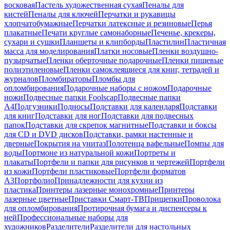
восковая
Пастель художественная сухая
Пеналы для
кистей
Пеналы для ключей
Перчатки и рукавицы
хлопчатобумажные
Перчатки латексные и резиновые
Перья
плакатные
Печати круглые самонаборные
Печенье, крекеры,
сухари и сушки
Планшеты и клипборды
Пластилин
Пластичная
масса для моделирования
Платки носовые
Пленки воздушно-
пузырчатые
Пленки оберточные подарочные
Пленки пищевые
полиэтиленовые
Пленки самоклеящиеся для книг, тетрадей и
журналов
Пломбираторы
Пломбы для
опломбирования
Подарочные наборы с ножом
Подарочные
ножи
Подвесные папки Foolscap
Подвесные папки
А4
Подгузники
Подносы
Подставки для календаря
Подставки
для книг
Подставки для ног
Подставки для подвесных
папок
Подставки для скрепок магнитные
Подставки и боксы
для CD и DVD дисков
Подставки, рамки настенные и
дверные
Покрытия на унитаз
Полотенца вафельные
Помпы для
воды
Портмоне из натуральной кожи
Портреты и
плакаты
Портфели и папки для рисунков и чертежей
Портфели
из кожи
Портфели пластиковые
Портфели форматов
А3
Портфолио
Принадлежности для кухни из
пластика
Принтеры лазерные монохромные
Принтеры
лазерные цветные
Приставки Смарт-ТВ
Прищепки
Проволока
для опломбирования
Протирочная бумага и диспенсеры к
ней
Профессиональные наборы для
художников
Разделители
Разделители для настольных