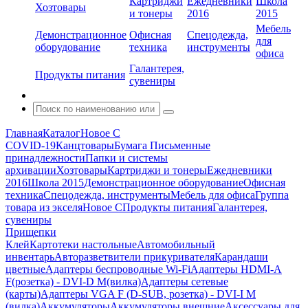
Картриджи
Ежедневники
Школа
Хозтовары
и тонеры
2016
2015
Мебель
Демонстрационное
Офисная
Спецодежда,
для
оборудование
техника
инструменты
офиса
Галантерея,
Продукты питания
сувениры
Главная
Каталог
Новое С
COVID-19
Канцтовары
Бумага
Письменные
принадлежности
Папки и системы
архивации
Хозтовары
Картриджи и тонеры
Ежедневники
2016
Школа 2015
Демонстрационное оборудование
Офисная
техника
Спецодежда, инструменты
Мебель для офиса
Группа
товара из экселя
Новое С
Продукты питания
Галантерея,
сувениры
Прищепки
Клей
Картотеки настольные
Автомобильный
инвентарь
Авторазветвители прикуривателя
Карандаши
цветные
Адаптеры беспроводные Wi-Fi
Адаптеры HDMI-A
F(розетка) - DVI-D M(вилка)
Адаптеры сетевые
(карты)
Адаптеры VGA F (D-SUB, розетка) - DVI-I M
(вилка)
Аккумуляторы
Аккумуляторы внешние
Аксессуары для