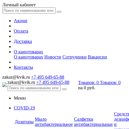
Личный кабинет
Акции
Оплата
Доставка
О канцтоварах
О канцтоварах
Новости
Сотрудники
Вакансии
Контакты
zakaz@kvik.ru
+7 495 649-65-88
zakaz@kvik.ru
+7 495 649-65-88
Товаров:
0
Товаров:
0
на
0 руб.
Меню
COVID-19
Средст
Мыло
Салфетки
дезинф
Дозаторы
антибактериальное
антибактериальные
и