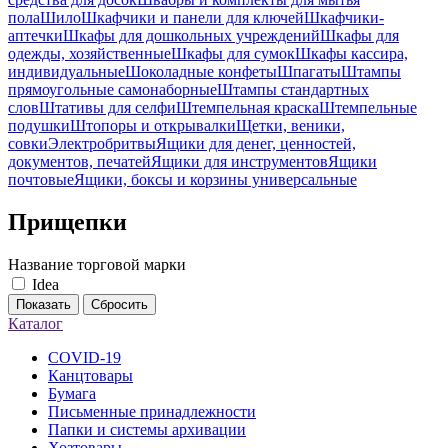
пола
Шило
Шкафчики и панели для ключей
Шкафчики-
аптечки
Шкафы для дошкольных учреждений
Шкафы для
одежды, хозяйственные
Шкафы для сумок
Шкафы кассира,
индивидуальные
Шоколадные конфеты
Шпагаты
Штампы
прямоугольные самонаборные
Штампы стандартных
слов
Штативы для селфи
Штемпельная краска
Штемпельные
подушки
Штопоры и открывалки
Щетки, веники,
совки
Электробритвы
Ящики для денег, ценностей,
документов, печатей
Ящики для инструментов
Ящики
почтовые
Ящики, боксы и корзины универсальные
Прищепки
Название торговой марки
Idea
Показать
Сбросить
Каталог
COVID-19
Канцтовары
Бумага
Письменные принадлежности
Папки и системы архивации
Хозтовары