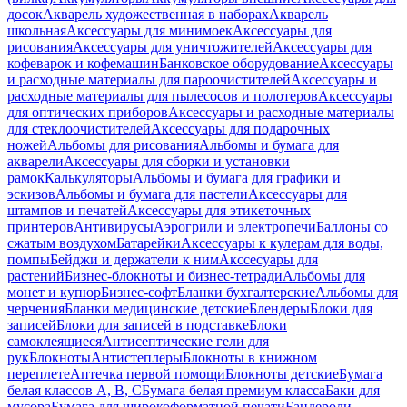
досок
Акварель художественная в наборах
Акварель
школьная
Аксессуары для минимоек
Аксессуары для
рисования
Аксессуары для уничтожителей
Аксессуары для
кофеварок и кофемашин
Банковское оборудование
Аксессуары
и расходные материалы для пароочистителей
Аксессуары и
расходные материалы для пылесосов и полотеров
Аксессуары
для оптических приборов
Аксессуары и расходные материалы
для стеклоочистителей
Аксессуары для подарочных
ножей
Альбомы для рисования
Альбомы и бумага для
акварели
Аксессуары для сборки и установки
рамок
Калькуляторы
Альбомы и бумага для графики и
эскизов
Альбомы и бумага для пастели
Аксессуары для
штампов и печатей
Аксессуары для этикеточных
принтеров
Антивирусы
Аэрогрили и электропечи
Баллоны со
сжатым воздухом
Батарейки
Аксессуары к кулерам для воды,
помпы
Бейджи и держатели к ним
Акссесуары для
растений
Бизнес-блокноты и бизнес-тетради
Альбомы для
монет и купюр
Бизнес-софт
Бланки бухгалтерские
Альбомы для
черчения
Бланки медицинские детские
Блендеры
Блоки для
записей
Блоки для записей в подставке
Блоки
самоклеящиеся
Антисептические гели для
рук
Блокноты
Антистеплеры
Блокноты в книжном
переплете
Аптечка первой помощи
Блокноты детские
Бумага
белая классов А, В, С
Бумага белая премиум класса
Баки для
мусора
Бумага для широкоформатной печати
Бандероли,