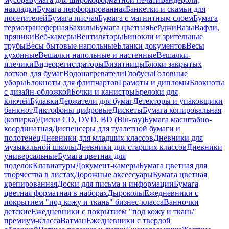
накладки
Бумага перфорированная
Банкетки и скамьи для
посетителей
Бумага писчая
Бумага с магнитным слоем
Бумага
термотрансферная
Бахилы
Бумага цветная
Бейджи
Вазы
Вафли,
пряники
Веб-камеры
Вентиляторы
Бинокли и зрительные
трубы
Весы бытовые напольные
Бланки документов
Весы
кухонные
Вешалки напольные и настенные
Вешалки-
плечики
Видеорегистраторы
Визитницы
Блоки закрытых
лотков для бумаг
Водонагреватели
Глобусы
Головные
уборы
Блокноты для флипчартов
Грамоты и дипломы
Блокноты
с дизайн-обложкой
Бочки и канистры
Брелоки для
ключей
Булавки
Держатели для бумаг
Детекторы и упаковщики
банкнот
Диктофоны цифровые
Дискеты
Бумага копировальная
(копирка)
Диски CD, DVD, BD (Blu-ray)
Бумага масштабно-
координатная
Диспенсеры для туалетной бумаги и
полотенец
Дневники для младших классов
Дневники для
музыкальной школы
Дневники для старших классов
Дневники
универсальные
Бумага цветная для
поделок
Клавиатуры
Документ-камеры
Бумага цветная для
творчества в листах
Дорожные аксессуары
Бумага цветная
крепированная
Доски для письма и информации
Бумага
цветная форматная в наборах
Дыроколы
Ежедневники с
покрытием "под кожу и ткань" бизнес-класса
Ванночки
детские
Ежедневники с покрытием "под кожу и ткань"
премиум-класса
Ватман
Ежедневники с твердой