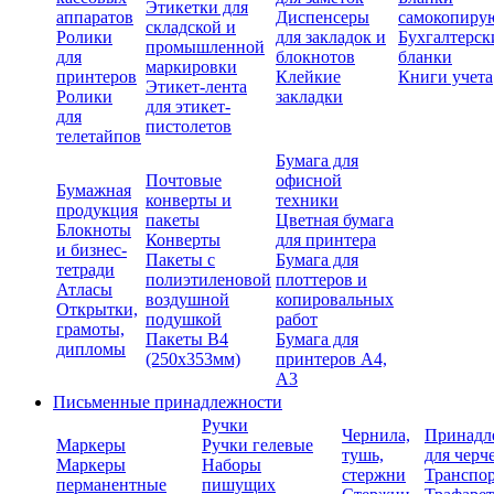
Этикетки для
аппаратов
Диспенсеры
самокопиру
складской и
Ролики
для закладок и
Бухгалтерск
промышленной
для
блокнотов
бланки
маркировки
принтеров
Клейкие
Книги учета
Этикет-лента
Ролики
закладки
для этикет-
для
пистолетов
телетайпов
Бумага для
Почтовые
офисной
Бумажная
конверты и
техники
продукция
пакеты
Цветная бумага
Блокноты
Конверты
для принтера
и бизнес-
Пакеты с
Бумага для
тетради
полиэтиленовой
плоттеров и
Атласы
воздушной
копировальных
Открытки,
подушкой
работ
грамоты,
Пакеты В4
Бумага для
дипломы
(250х353мм)
принтеров А4,
А3
Письменные принадлежности
Ручки
Чернила,
Принадл
Маркеры
Ручки гелевые
тушь,
для черч
Маркеры
Наборы
стержни
Транспо
перманентные
пишущих