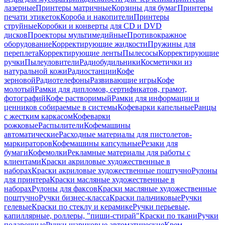
лазерные
Принтеры матричные
Корзины для бумаг
Принтеры
печати этикеток
Короба и накопители
Принтеры
струйные
Коробки и конверты для CD и DVD
дисков
Проекторы мультимедийные
Противокражное
оборудование
Корректирующие жидкости
Пружины для
переплета
Корректирующие ленты
Пылесосы
Корректирующие
ручки
Пылеуловители
Радиобудильники
Косметички из
натуральной кожи
Радиостанции
Кофе
зерновой
Радиотелефоны
Развивающие игры
Кофе
молотый
Рамки для дипломов, сертификатов, грамот,
фотографий
Кофе растворимый
Рамки для информации и
ценников собираемые в системы
Кофеварки капельные
Ранцы
с жестким каркасом
Кофеварки
рожковые
Распылители
Кофемашины
автоматические
Расходные материалы для пистолетов-
маркираторов
Кофемашины капсульные
Резаки для
бумаги
Кофемолки
Рекламные материалы для работы с
клиентами
Краски акриловые художественные в
наборах
Краски акриловые художественные поштучно
Рулоны
для принтера
Краски масляные художественные в
наборах
Рулоны для факсов
Краски масляные художественные
поштучно
Ручки бизнес-класса
Краски пальчиковые
Ручки
гелевые
Краски по стеклу и керамике
Ручки перьевые,
капиллярные, роллеры, "пиши-стирай"
Краски по ткани
Ручки
подарочные
Ручки шариковые автоматические
Крем