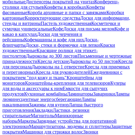
мобильные
Диспенсеры покрытий на унитаз
Конференц-
столики для стульев
Конфеты в коробках
Конфеты
фасованные
Короба архивные и папки с завязками
Коробки
картонные
Корректирующие средства
Доски для информации,
стенды и витрины
Пастель художественная
Косметички и
сумочки универсальные
Кофе
Доски для письма мелом
Кофе и
какао в капсулах
Доски для черчения и
рейсшины
Кофемашины и кофе для них
Доски-
флипчарты
Доски, стеки и формочки для лепки
Краски
художественные
Красящие ролики для этикет-
пистолетов
Дыроколы до 300 листов
Письменные и чертежные
принадлежности
Кресла детские
Дыроколы до 50 листов
Кресла
для персонала
Дыроколы на 1 отверстие
Кресла для приемных
и переговорных
Кресла для руководителей
Ежедневники с
покрытием "под кожу и ткань"
Кронштейны для
мониторов
Кронштейны-крепления для телевизоров
Кулеры
для воды и аксессуары к ним
Емкости для сыпучих
продуктов
Кухонные комбайны
Ламинаторы
Заварники
Лампы
люминесцентные энергосберегающие
Лампы
накаливания
Зажимы для купюр
Лапша быстрого
приготовления
Закладки
Ластики, резинки
стирательные
Магнитолы
Маникюрные
наборы
Маркеры
Зарядные устройства для портативной
электроники
Маршрутизаторы, модемы и сплиттеры
Защитные
покрытия
Машинки для стрижки волос
Звонки