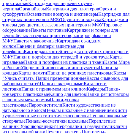
трикотажная
Картриджи для перьевых ручек,
чернила
Органайзеры
Картриджи для плоттеров
Орехи и
сухофрукты
Освежители воздуха и диспенсеры
Картриджи для
струйных принтеров и МФУ
Осушители воздуха
Картриджи и
тонеры для цветных лазерных принтеров и МФУ
Торговое
оборудование
Пакеты почтовые
Картриджи и тонеры для
черно-белых лазерных принтеров, копиров, факсов и
МФУ
Пакеты упаковочные
Картриджи с жидким
мылом
Панели и бамперы защитные для
телефонов
Картриджи-контейнеры для струйных принтеров и
МФУ
Папки и портфели для тетрадей и уроков труда
Карты
игральные
Папки и портфели из пластика и ткани
Карты Мира
и России
Уборочный инвентарь и инструменты
Папки на
кольцах
Карты памяти
Папки на резинках пластиковые
Кассы
"Учись считать"
Папки презентационные
Кассы символов для
наборных печатей
Папки с вкладышами
Каталоги и
листовки
Папки с прижимом или клипом
Кафедры
Папки-
конверты пластиковые
Кашпо для цветов
Папки-регистраторы
с арочным механизмом
Папки-уголки
пластиковые
Пароочистители
Кисти художественные из
натурального волоса
Пеналы школьные с наполнением
Кисти
художественные из синтетического волоса
Пеналы школьные
створчатые
Пеналы-косметички школьные
Переплетные
машины (брошюровщики)
Перфопапки и разделители
Клатчи
из натуральной кожи
Печенье, крекеры
Пистолеты-