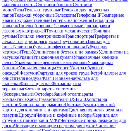
палочки и счеты
Счетчики банкнот
Счетчики
монет
Тазы
Тележки грузовые
Тележки для подвесных
папок
Тележки уборочные
Телескопы
Телефоны IP
Темперные
краски художественные
Тестеры напряжения
Тетради на
кольцах
Тонеры (порошок) совместимые для заправки
лазерных картриджей
Точилки механические
Точилки
ручные
Точилки электрические
Транспортиры
Трафареты и
лекала
Трафареты-раскраски
Треугольники
Тряпки для
пола
Туалетная бумага профессиональная
Тубусы для
чертежей
Тушь
Удлинители в бухтах и на рамках
Удлинители на
катушке
Указки
Упаковочная бумага
Упаковочные клейкие
ленты
Упаковочные рекламные материалы
Упаковщики
банкнот
Урны-пепельницы
Утюги
Уход за обувью и
одеждой
Фартуки
Фартуки для уроков труда
Фетр
Фильтры для
очистителя воздуха
Флаги и знамена
Фольга для
выпечки
Фольга цветная
Фотоаппараты
зеркальные
Фотоаппараты системные
(беззеркальные)
Фотобарабаны
Фотоаппараты
компактные
Хабы (разветвители) USB 2.0
Холсты на
картоне
Холсты на подрамнике
Цветная бумага, цветной
картон для квиллинга и оригами
Цветная пористая резина и
пластик
Циркули
Чайные и кофейные наборы
Чернила для
струйных принтеров и МФУ
Чертежные принадлежности для
доски
Чистящие и моющие средства для кухни
Чистящие
средства для досок
Швабры и комплекты для мытья