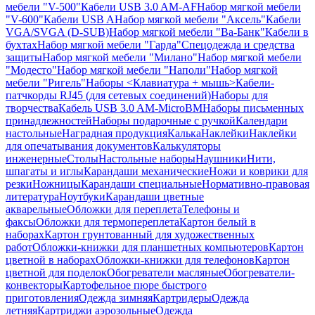
мебели "V-500"
Кабели USB 3.0 AM-AF
Набор мягкой мебели
"V-600"
Кабели USB A
Набор мягкой мебели "Аксель"
Кабели
VGA/SVGA (D-SUB)
Набор мягкой мебели "Ва-Банк"
Кабели в
бухтах
Набор мягкой мебели "Гарда"
Спецодежда и средства
защиты
Набор мягкой мебели "Милано"
Набор мягкой мебели
"Модесто"
Набор мягкой мебели "Наполи"
Набор мягкой
мебели "Ригель"
Наборы <Клавиатура + мышь>
Кабели-
патчкорды RJ45 (для сетевых соединений)
Наборы для
творчества
Кабель USB 3.0 AM-MicroBM
Наборы письменных
принадлежностей
Наборы подарочные с ручкой
Календари
настольные
Наградная продукция
Калька
Наклейки
Наклейки
для опечатывания документов
Калькуляторы
инженерные
Столы
Настольные наборы
Наушники
Нити,
шпагаты и иглы
Карандаши механические
Ножи и коврики для
резки
Ножницы
Карандаши специальные
Нормативно-правовая
литература
Ноутбуки
Карандаши цветные
акварельные
Обложки для переплета
Телефоны и
факсы
Обложки для термопереплета
Картон белый в
наборах
Картон грунтованный для художественных
работ
Обложки-книжки для планшетных компьютеров
Картон
цветной в наборах
Обложки-книжки для телефонов
Картон
цветной для поделок
Обогреватели масляные
Обогреватели-
конвекторы
Картофельное пюре быстрого
приготовления
Одежда зимняя
Картридеры
Одежда
летняя
Картриджи аэрозольные
Одежда