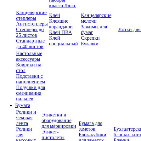
класса Люкс
Канцелярские
Клей
Канцелярские
степлеры
Клеящие
мелочи
Антистеплеры
карандаши
Зажимы для
Степлеры до
Лотки для
Клей ПВА
бумаг
25 листов
Клей
Скрепки
Стандартные
специальный
Булавки
до 40 листов
Настольные
аксессуары
Коврики на
стол
Подставки с
наполнением
Подушки для
смачивания
пальцев
Бумага
Ролики и
Этикетки и
чековая
оборудование
лента
Бумага для
для маркировки
Ролики
заметок
Бухгалтерск
Этикет-
для
Блок-кубики
бланки, кни
пистолеты
кассовых
для заметок
Бланки