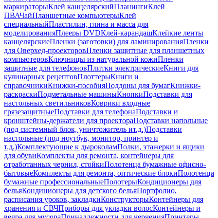
маркираторы
Клей канцелярский
Планинги
Клей
ПВА
Чай
Планшетные компьютеры
Клей
специальный
Пластилин, глина и масса для
моделирования
Плееры DVD
Клей-карандаш
Клейкие ленты
канцелярские
Пленки (заготовки) для ламинирования
Пленки
для Оверхед-проекторов
Пленки защитные для планшетных
компьютеров
Ключницы из натуральной кожи
Пленки
защитные для телефонов
Плитки электрические
Книги для
кулинарных рецептов
Плоттеры
Книги и
справочники
Книжки-пособия
Поддоны для бумаг
Книжки-
раскраски
Подметальные машины
Кнопки
Подставки для
настольных светильников
Коврики входные
грязезащитные
Подставки для телефона
Подставки и
кронштейны-держатели для проектора
Подставки напольные
(под системный блок, уничтожитель ит.д.)
Подставки
настольные (под ноутбук, монитор, принтер и
т.д.)
Комплектующие к дыроколам
Полки, этажерки и ящики
для обуви
Комплекты для ремонта, контейнеры для
отработанных чернил, стойки
Полотенца бумажные офисно-
бытовые
Комплекты для ремонта, оптические блоки
Полотенца
бумажные профессиональные
Полотеры
Кондиционеры для
белья
Кондиционеры для детского белья
Портфолио,
расписания уроков, закладки
Конструкторы
Контейнеры для
хранения и СВЧ
Приборы для укладки волос
Контейнеры и
ведра для мусора
Принадлежности для черчения
Принтеры