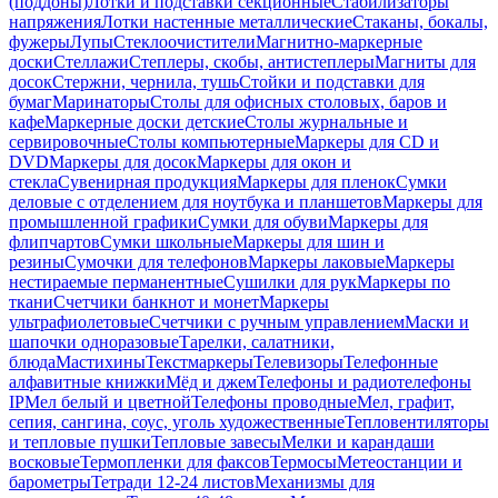
(поддоны)
Лотки и подставки секционные
Стабилизаторы
напряжения
Лотки настенные металлические
Стаканы, бокалы,
фужеры
Лупы
Стеклоочистители
Магнитно-маркерные
доски
Стеллажи
Степлеры, скобы, антистеплеры
Магниты для
досок
Стержни, чернила, тушь
Стойки и подставки для
бумаг
Маринаторы
Столы для офисных столовых, баров и
кафе
Маркерные доски детские
Столы журнальные и
сервировочные
Столы компьютерные
Маркеры для CD и
DVD
Маркеры для досок
Маркеры для окон и
стекла
Сувенирная продукция
Маркеры для пленок
Сумки
деловые с отделением для ноутбука и планшетов
Маркеры для
промышленной графики
Сумки для обуви
Маркеры для
флипчартов
Сумки школьные
Маркеры для шин и
резины
Сумочки для телефонов
Маркеры лаковые
Маркеры
нестираемые перманентные
Сушилки для рук
Маркеры по
ткани
Счетчики банкнот и монет
Маркеры
ультрафиолетовые
Счетчики с ручным управлением
Маски и
шапочки одноразовые
Тарелки, салатники,
блюда
Мастихины
Текстмаркеры
Телевизоры
Телефонные
алфавитные книжки
Мёд и джем
Телефоны и радиотелефоны
IP
Мел белый и цветной
Телефоны проводные
Мел, графит,
сепия, сангина, соус, уголь художественные
Тепловентиляторы
и тепловые пушки
Тепловые завесы
Мелки и карандаши
восковые
Термопленки для факсов
Термосы
Метеостанции и
барометры
Тетради 12-24 листов
Механизмы для