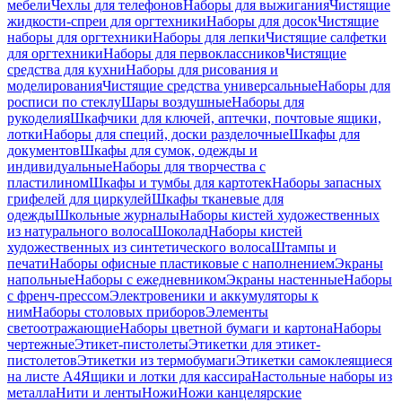
мебели
Чехлы для телефонов
Наборы для выжигания
Чистящие
жидкости-спреи для оргтехники
Наборы для досок
Чистящие
наборы для оргтехники
Наборы для лепки
Чистящие салфетки
для оргтехники
Наборы для первоклассников
Чистящие
средства для кухни
Наборы для рисования и
моделирования
Чистящие средства универсальные
Наборы для
росписи по стеклу
Шары воздушные
Наборы для
рукоделия
Шкафчики для ключей, аптечки, почтовые ящики,
лотки
Наборы для специй, доски разделочные
Шкафы для
документов
Шкафы для сумок, одежды и
индивидуальные
Наборы для творчества с
пластилином
Шкафы и тумбы для картотек
Наборы запасных
грифелей для циркулей
Шкафы тканевые для
одежды
Школьные журналы
Наборы кистей художественных
из натурального волоса
Шоколад
Наборы кистей
художественных из синтетического волоса
Штампы и
печати
Наборы офисные пластиковые с наполнением
Экраны
напольные
Наборы с ежедневником
Экраны настенные
Наборы
с френч-прессом
Электровеники и аккумуляторы к
ним
Наборы столовых приборов
Элементы
светоотражающие
Наборы цветной бумаги и картона
Наборы
чертежные
Этикет-пистолеты
Этикетки для этикет-
пистолетов
Этикетки из термобумаги
Этикетки самоклеящиеся
на листе А4
Ящики и лотки для кассира
Настольные наборы из
металла
Нити и ленты
Ножи
Ножи канцелярские