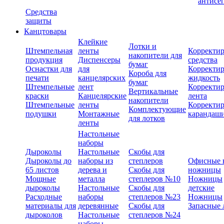
антисе
Средства
защиты
Канцтовары
Клейкие
Лотки и
Штемпельная
ленты
Корректи
накопители для
продукция
Диспенсеры
средства
бумаг
Оснастки для
для
Корректи
Короба для
печати
канцелярских
жидкость
бумаг
Штемпельные
лент
Корректи
Вертикальные
краски
Канцелярские
лента
накопители
Штемпельные
ленты
Корректи
Комплектующие
подушки
Монтажные
карандаш
для лотков
ленты
Настольные
наборы
Дыроколы
Настольные
Скобы для
Дыроколы до
наборы из
степлеров
Офисные 
65 листов
дерева и
Скобы для
ножницы
Мощные
металла
степлеров №10
Ножницы
дыроколы
Настольные
Скобы для
детские
Расходные
наборы
степлеров №23
Ножницы
материалы для
деревянные
Скобы для
Запасные 
дыроколов
Настольные
степлеров №24
наборы