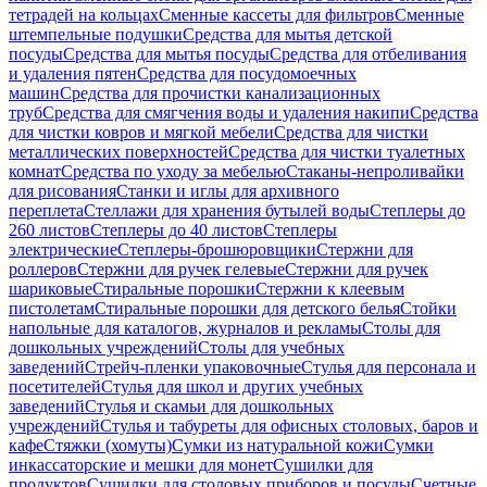
тетрадей на кольцах
Сменные кассеты для фильтров
Сменные
штемпельные подушки
Средства для мытья детской
посуды
Средства для мытья посуды
Средства для отбеливания
и удаления пятен
Средства для посудомоечных
машин
Средства для прочистки канализационных
труб
Средства для смягчения воды и удаления накипи
Средства
для чистки ковров и мягкой мебели
Средства для чистки
металлических поверхностей
Средства для чистки туалетных
комнат
Средства по уходу за мебелью
Стаканы-непроливайки
для рисования
Станки и иглы для архивного
переплета
Стеллажи для хранения бутылей воды
Степлеры до
260 листов
Степлеры до 40 листов
Степлеры
электрические
Степлеры-брошюровщики
Стержни для
роллеров
Стержни для ручек гелевые
Стержни для ручек
шариковые
Стиральные порошки
Стержни к клеевым
пистолетам
Стиральные порошки для детского белья
Стойки
напольные для каталогов, журналов и рекламы
Столы для
дошкольных учреждений
Столы для учебных
заведений
Стрейч-пленки упаковочные
Стулья для персонала и
посетителей
Стулья для школ и других учебных
заведений
Стулья и скамьи для дошкольных
учреждений
Стулья и табуреты для офисных столовых, баров и
кафе
Стяжки (хомуты)
Сумки из натуральной кожи
Сумки
инкассаторские и мешки для монет
Сушилки для
продуктов
Сушилки для столовых приборов и посуды
Счетные