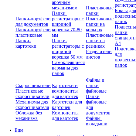
арочным
регистрат
механизмом
Пластиковые
Боксы для
Папки-
папки
подвесны
Папки-портфели
регистраторы с
Пластиковые
папок
для документов
шириной
папки на
Подвесны
Папки-портфели
корешка 70-80
кольцах
папки
пластиковые
мм
Пластиковые
стандарт
Папки-
Папки-
папки на
А4
картотеки
регистраторы с
резинках
Подставк
шириной
Разделители
для
корешка 50 мм
листов
подвесны
Самоклеящиеся
папок
карманы для
папок
Файлы и
Скоросшиватели
Картотеки и
папки
Пластиковые
компоненты
файловые
скоросшиватели
для картотек
Папки
Механизмы для
Картотеки для
файловые
скоросшивателя
карточек
для
Обложка без
Компоненты
документов
механизма
для картотек
Файлы-
вкладыши
Еще