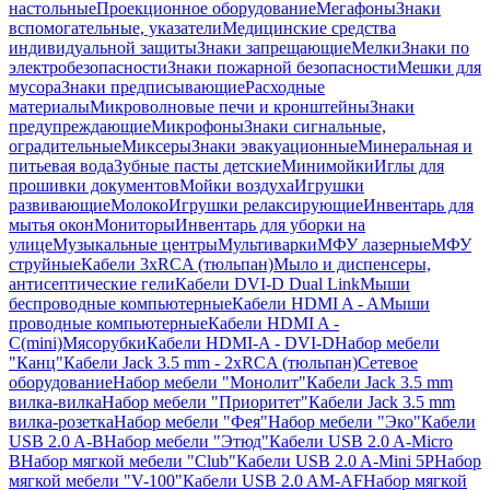
настольные
Проекционное оборудование
Мегафоны
Знаки
вспомогательные, указатели
Медицинские средства
индивидуальной защиты
Знаки запрещающие
Мелки
Знаки по
электробезопасности
Знаки пожарной безопасности
Мешки для
мусора
Знаки предписывающие
Расходные
материалы
Микроволновые печи и кронштейны
Знаки
предупреждающие
Микрофоны
Знаки сигнальные,
оградительные
Миксеры
Знаки эвакуационные
Минеральная и
питьевая вода
Зубные пасты детские
Минимойки
Иглы для
прошивки документов
Мойки воздуха
Игрушки
развивающие
Молоко
Игрушки релаксирующие
Инвентарь для
мытья окон
Мониторы
Инвентарь для уборки на
улице
Музыкальные центры
Мультиварки
МФУ лазерные
МФУ
струйные
Кабели 3xRCA (тюльпан)
Мыло и диспенсеры,
антисептические гели
Кабели DVI-D Dual Link
Мыши
беспроводные компьютерные
Кабели HDMI A - A
Мыши
проводные компьютерные
Кабели HDMI A -
C(mini)
Мясорубки
Кабели HDMI-A - DVI-D
Набор мебели
"Канц"
Кабели Jack 3.5 mm - 2xRCA (тюльпан)
Сетевое
оборудование
Набор мебели "Монолит"
Кабели Jack 3.5 mm
вилка-вилка
Набор мебели "Приоритет"
Кабели Jack 3.5 mm
вилка-розетка
Набор мебели "Фея"
Набор мебели "Эко"
Кабели
USB 2.0 A-B
Набор мебели "Этюд"
Кабели USB 2.0 A-Micro
B
Набор мягкой мебели "Club"
Кабели USB 2.0 A-Mini 5P
Набор
мягкой мебели "V-100"
Кабели USB 2.0 AM-AF
Набор мягкой