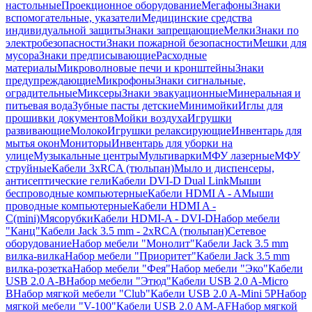
настольные
Проекционное оборудование
Мегафоны
Знаки
вспомогательные, указатели
Медицинские средства
индивидуальной защиты
Знаки запрещающие
Мелки
Знаки по
электробезопасности
Знаки пожарной безопасности
Мешки для
мусора
Знаки предписывающие
Расходные
материалы
Микроволновые печи и кронштейны
Знаки
предупреждающие
Микрофоны
Знаки сигнальные,
оградительные
Миксеры
Знаки эвакуационные
Минеральная и
питьевая вода
Зубные пасты детские
Минимойки
Иглы для
прошивки документов
Мойки воздуха
Игрушки
развивающие
Молоко
Игрушки релаксирующие
Инвентарь для
мытья окон
Мониторы
Инвентарь для уборки на
улице
Музыкальные центры
Мультиварки
МФУ лазерные
МФУ
струйные
Кабели 3xRCA (тюльпан)
Мыло и диспенсеры,
антисептические гели
Кабели DVI-D Dual Link
Мыши
беспроводные компьютерные
Кабели HDMI A - A
Мыши
проводные компьютерные
Кабели HDMI A -
C(mini)
Мясорубки
Кабели HDMI-A - DVI-D
Набор мебели
"Канц"
Кабели Jack 3.5 mm - 2xRCA (тюльпан)
Сетевое
оборудование
Набор мебели "Монолит"
Кабели Jack 3.5 mm
вилка-вилка
Набор мебели "Приоритет"
Кабели Jack 3.5 mm
вилка-розетка
Набор мебели "Фея"
Набор мебели "Эко"
Кабели
USB 2.0 A-B
Набор мебели "Этюд"
Кабели USB 2.0 A-Micro
B
Набор мягкой мебели "Club"
Кабели USB 2.0 A-Mini 5P
Набор
мягкой мебели "V-100"
Кабели USB 2.0 AM-AF
Набор мягкой