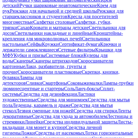
детский
Ручки шариковые неавтоматические
Крем для
рук
Рюкзаки для начальной и средней школы
Рюкзаки для
старшеклассников и студентов
Кресла для посетителей
многоместные
Салфетки столовые
Салфетки, губки,
тряпки
Сахар
Кровати и матрацы детские
Светильники для
досок
Светильники накладные и линейные
Кронштейны-
крепления для микроволновых печей
Светильники
настольные
Сейфы
Кружки
Сертификат-бумага
Крючки и
держатели самоклеящиеся
Сетевые фильтры
Крышки для
МФУ
Кубки и призы
Системные блоки
Кулеры для
воды
Сканеры
Сканеры штрихкодов
Скоросшиватели
картонные
Лаки, разбавители, грунты и
прочие
Скоросшиватели пластиковые
Скрепки, кнопки,
булавки
Лампы для
детекторов
Сливки
Смартфоны
Соковыжималки
Лампы-трубки
люминесцентные и стартеры
Соль
Ланч-боксы
Сплит-
системы
Средства для дезинфекции
Ластики
художественные
Средства для минимоек
Средства для мытья
пола
Леденцы, карамель и драже
Средства для мытья
стекол
Лезвия сменные для ножей
Средства для стирки
Ленты
декоративные
Средства для ухода за автомобилем
Лестницы и
стремянки
Линейки
Средства индивидуальной защиты
Листы-
вкладыши для монет и купюр
Средства личной
гигиены
Ложки
Средства от насекомых
Лотки горизонтальные