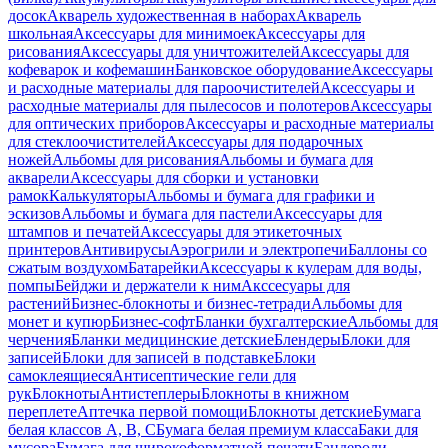
досок
Акварель художественная в наборах
Акварель
школьная
Аксессуары для минимоек
Аксессуары для
рисования
Аксессуары для уничтожителей
Аксессуары для
кофеварок и кофемашин
Банковское оборудование
Аксессуары
и расходные материалы для пароочистителей
Аксессуары и
расходные материалы для пылесосов и полотеров
Аксессуары
для оптических приборов
Аксессуары и расходные материалы
для стеклоочистителей
Аксессуары для подарочных
ножей
Альбомы для рисования
Альбомы и бумага для
акварели
Аксессуары для сборки и установки
рамок
Калькуляторы
Альбомы и бумага для графики и
эскизов
Альбомы и бумага для пастели
Аксессуары для
штампов и печатей
Аксессуары для этикеточных
принтеров
Антивирусы
Аэрогрили и электропечи
Баллоны со
сжатым воздухом
Батарейки
Аксессуары к кулерам для воды,
помпы
Бейджи и держатели к ним
Акссесуары для
растений
Бизнес-блокноты и бизнес-тетради
Альбомы для
монет и купюр
Бизнес-софт
Бланки бухгалтерские
Альбомы для
черчения
Бланки медицинские детские
Блендеры
Блоки для
записей
Блоки для записей в подставке
Блоки
самоклеящиеся
Антисептические гели для
рук
Блокноты
Антистеплеры
Блокноты в книжном
переплете
Аптечка первой помощи
Блокноты детские
Бумага
белая классов А, В, С
Бумага белая премиум класса
Баки для
мусора
Бумага для широкоформатной печати
Бандероли,