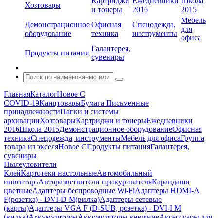
Картриджи
Ежедневники
Школа
Хозтовары
и тонеры
2016
2015
Мебель
Демонстрационное
Офисная
Спецодежда,
для
оборудование
техника
инструменты
офиса
Галантерея,
Продукты питания
сувениры
Главная
Каталог
Новое С
COVID-19
Канцтовары
Бумага
Письменные
принадлежности
Папки и системы
архивации
Хозтовары
Картриджи и тонеры
Ежедневники
2016
Школа 2015
Демонстрационное оборудование
Офисная
техника
Спецодежда, инструменты
Мебель для офиса
Группа
товара из экселя
Новое С
Продукты питания
Галантерея,
сувениры
Пылеуловители
Клей
Картотеки настольные
Автомобильный
инвентарь
Авторазветвители прикуривателя
Карандаши
цветные
Адаптеры беспроводные Wi-Fi
Адаптеры HDMI-A
F(розетка) - DVI-D M(вилка)
Адаптеры сетевые
(карты)
Адаптеры VGA F (D-SUB, розетка) - DVI-I M
(вилка)
Аккумуляторы
Аккумуляторы внешние
Аксессуары для