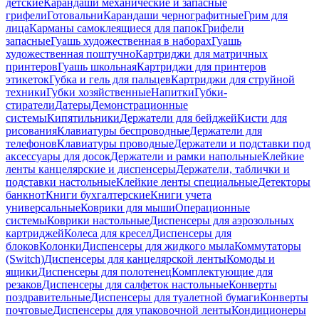
детские
Карандаши механические и запасные
грифели
Готовальни
Карандаши чернографитные
Грим для
лица
Карманы самоклеящиеся для папок
Грифели
запасные
Гуашь художественная в наборах
Гуашь
художественная поштучно
Картриджи для матричных
принтеров
Гуашь школьная
Картриджи для принтеров
этикеток
Губка и гель для пальцев
Картриджи для струйной
техники
Губки хозяйственные
Напитки
Губки-
стиратели
Датеры
Демонстрационные
системы
Кипятильники
Держатели для бейджей
Кисти для
рисования
Клавиатуры беспроводные
Держатели для
телефонов
Клавиатуры проводные
Держатели и подставки под
аксессуары для досок
Держатели и рамки напольные
Клейкие
ленты канцелярские и диспенсеры
Держатели, таблички и
подставки настольные
Клейкие ленты специальные
Детекторы
банкнот
Книги бухгалтерские
Книги учета
универсальные
Коврики для мыши
Операционные
системы
Коврики настольные
Диспенсеры для аэрозольных
картриджей
Колеса для кресел
Диспенсеры для
блоков
Колонки
Диспенсеры для жидкого мыла
Коммутаторы
(Switch)
Диспенсеры для канцелярской ленты
Комоды и
ящики
Диспенсеры для полотенец
Комплектующие для
резаков
Диспенсеры для салфеток настольные
Конверты
поздравительные
Диспенсеры для туалетной бумаги
Конверты
почтовые
Диспенсеры для упаковочной ленты
Кондиционеры