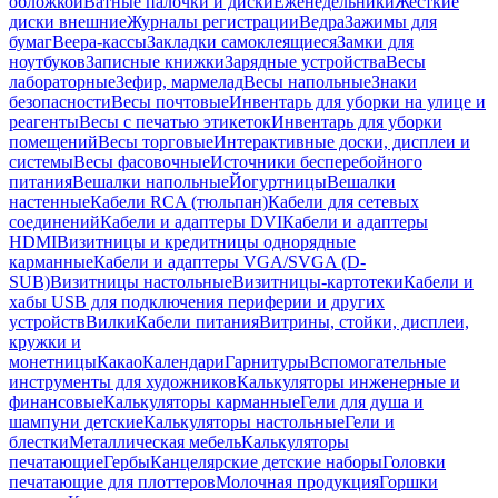
обложкой
Ватные палочки и диски
Еженедельники
Жесткие
диски внешние
Журналы регистрации
Ведра
Зажимы для
бумаг
Веера-кассы
Закладки самоклеящиеся
Замки для
ноутбуков
Записные книжки
Зарядные устройства
Весы
лабораторные
Зефир, мармелад
Весы напольные
Знаки
безопасности
Весы почтовые
Инвентарь для уборки на улице и
реагенты
Весы с печатью этикеток
Инвентарь для уборки
помещений
Весы торговые
Интерактивные доски, дисплеи и
системы
Весы фасовочные
Источники бесперебойного
питания
Вешалки напольные
Йогуртницы
Вешалки
настенные
Кабели RCA (тюльпан)
Кабели для сетевых
соединений
Кабели и адаптеры DVI
Кабели и адаптеры
HDMI
Визитницы и кредитницы однорядные
карманные
Кабели и адаптеры VGA/SVGA (D-
SUB)
Визитницы настольные
Визитницы-картотеки
Кабели и
хабы USB для подключения периферии и других
устройств
Вилки
Кабели питания
Витрины, стойки, дисплеи,
кружки и
монетницы
Какао
Календари
Гарнитуры
Вспомогательные
инструменты для художников
Калькуляторы инженерные и
финансовые
Калькуляторы карманные
Гели для душа и
шампуни детские
Калькуляторы настольные
Гели и
блестки
Металлическая мебель
Калькуляторы
печатающие
Гербы
Канцелярские детские наборы
Головки
печатающие для плоттеров
Молочная продукция
Горшки