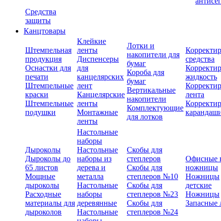
антисе
Средства
защиты
Канцтовары
Клейкие
Лотки и
Штемпельная
ленты
Корректи
накопители для
продукция
Диспенсеры
средства
бумаг
Оснастки для
для
Корректи
Короба для
печати
канцелярских
жидкость
бумаг
Штемпельные
лент
Корректи
Вертикальные
краски
Канцелярские
лента
накопители
Штемпельные
ленты
Корректи
Комплектующие
подушки
Монтажные
карандаш
для лотков
ленты
Настольные
наборы
Дыроколы
Настольные
Скобы для
Дыроколы до
наборы из
степлеров
Офисные 
65 листов
дерева и
Скобы для
ножницы
Мощные
металла
степлеров №10
Ножницы
дыроколы
Настольные
Скобы для
детские
Расходные
наборы
степлеров №23
Ножницы
материалы для
деревянные
Скобы для
Запасные 
дыроколов
Настольные
степлеров №24
наборы