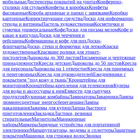
мобильные
Диспенсеры покрытий на унитаз
Конференц-
столики для стульев
Конфеты в коробках
Конфеты
фасованные
Короба архивные и папки с завязками
Коробки
картонные
Корректирующие средства
Доски для информации,
стенды и витрины
Пастель художественная
Косметички и
сумочки универсальные
Кофе
Доски для письма мелом
Кофе и
какао в капсулах
Доски для черчения и
рейсшины
Кофемашины и кофе для них
Доски-
флипчарты
Доски, стеки и формочки для лепки
Краски
художественные
Красящие ролики для этикет-
пистолетов
Дыроколы до 300 листов
Письменные и чертежные
принадлежности
Кресла детские
Дыроколы до 50 листов
Кресла
для персонала
Дыроколы на 1 отверстие
Кресла для приемных
и переговорных
Кресла для руководителей
Ежедневники с
покрытием "под кожу и ткань"
Кронштейны для
мониторов
Кронштейны-крепления для телевизоров
Кулеры
для воды и аксессуары к ним
Емкости для сыпучих
продуктов
Кухонные комбайны
Ламинаторы
Заварники
Лампы
люминесцентные энергосберегающие
Лампы
накаливания
Зажимы для купюр
Лапша быстрого
приготовления
Закладки
Ластики, резинки
стирательные
Магнитолы
Маникюрные
наборы
Маркеры
Зарядные устройства для портативной
электроники
Маршрутизаторы, модемы и сплиттеры
Защитные
покрытия
Машинки для стрижки волос
Звонки