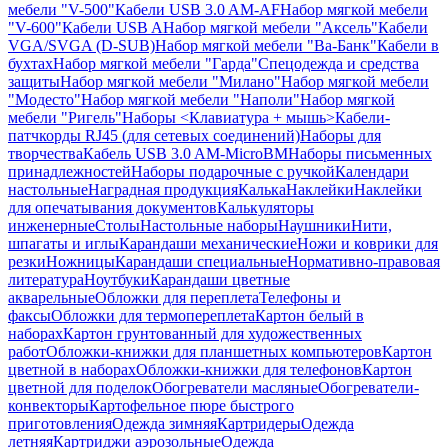
мебели "V-500"
Кабели USB 3.0 AM-AF
Набор мягкой мебели
"V-600"
Кабели USB A
Набор мягкой мебели "Аксель"
Кабели
VGA/SVGA (D-SUB)
Набор мягкой мебели "Ва-Банк"
Кабели в
бухтах
Набор мягкой мебели "Гарда"
Спецодежда и средства
защиты
Набор мягкой мебели "Милано"
Набор мягкой мебели
"Модесто"
Набор мягкой мебели "Наполи"
Набор мягкой
мебели "Ригель"
Наборы <Клавиатура + мышь>
Кабели-
патчкорды RJ45 (для сетевых соединений)
Наборы для
творчества
Кабель USB 3.0 AM-MicroBM
Наборы письменных
принадлежностей
Наборы подарочные с ручкой
Календари
настольные
Наградная продукция
Калька
Наклейки
Наклейки
для опечатывания документов
Калькуляторы
инженерные
Столы
Настольные наборы
Наушники
Нити,
шпагаты и иглы
Карандаши механические
Ножи и коврики для
резки
Ножницы
Карандаши специальные
Нормативно-правовая
литература
Ноутбуки
Карандаши цветные
акварельные
Обложки для переплета
Телефоны и
факсы
Обложки для термопереплета
Картон белый в
наборах
Картон грунтованный для художественных
работ
Обложки-книжки для планшетных компьютеров
Картон
цветной в наборах
Обложки-книжки для телефонов
Картон
цветной для поделок
Обогреватели масляные
Обогреватели-
конвекторы
Картофельное пюре быстрого
приготовления
Одежда зимняя
Картридеры
Одежда
летняя
Картриджи аэрозольные
Одежда