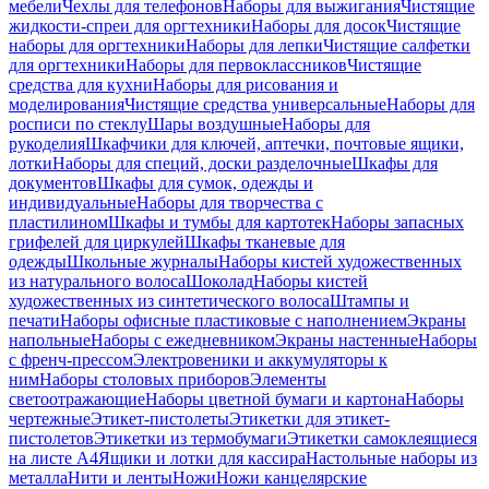
мебели
Чехлы для телефонов
Наборы для выжигания
Чистящие
жидкости-спреи для оргтехники
Наборы для досок
Чистящие
наборы для оргтехники
Наборы для лепки
Чистящие салфетки
для оргтехники
Наборы для первоклассников
Чистящие
средства для кухни
Наборы для рисования и
моделирования
Чистящие средства универсальные
Наборы для
росписи по стеклу
Шары воздушные
Наборы для
рукоделия
Шкафчики для ключей, аптечки, почтовые ящики,
лотки
Наборы для специй, доски разделочные
Шкафы для
документов
Шкафы для сумок, одежды и
индивидуальные
Наборы для творчества с
пластилином
Шкафы и тумбы для картотек
Наборы запасных
грифелей для циркулей
Шкафы тканевые для
одежды
Школьные журналы
Наборы кистей художественных
из натурального волоса
Шоколад
Наборы кистей
художественных из синтетического волоса
Штампы и
печати
Наборы офисные пластиковые с наполнением
Экраны
напольные
Наборы с ежедневником
Экраны настенные
Наборы
с френч-прессом
Электровеники и аккумуляторы к
ним
Наборы столовых приборов
Элементы
светоотражающие
Наборы цветной бумаги и картона
Наборы
чертежные
Этикет-пистолеты
Этикетки для этикет-
пистолетов
Этикетки из термобумаги
Этикетки самоклеящиеся
на листе А4
Ящики и лотки для кассира
Настольные наборы из
металла
Нити и ленты
Ножи
Ножи канцелярские