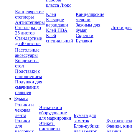
класса Люкс
Канцелярские
Клей
Канцелярские
степлеры
Клеящие
мелочи
Антистеплеры
карандаши
Зажимы для
Степлеры до
Лотки для
Клей ПВА
бумаг
25 листов
Клей
Скрепки
Стандартные
специальный
Булавки
до 40 листов
Настольные
аксессуары
Коврики на
стол
Подставки с
наполнением
Подушки для
смачивания
пальцев
Бумага
Ролики и
Этикетки и
чековая
оборудование
лента
Бумага для
для маркировки
Ролики
заметок
Бухгалтерск
Этикет-
для
Блок-кубики
бланки, кни
пистолеты
кассовых
для заметок
Бланки