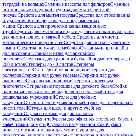
тетрадей на кольцах
Сменные кассеты для фильтров
Сменные
штемпельные подушки
Средства для мытья детской
посуды
Средства для мытья посуды
Средства для отбеливания
и удаления пятен
Средства для посудомоечных
машин
Средства для прочистки канализационных
труб
Средства для смягчения воды и удаления накипи
Средства
для чистки ковров и мягкой мебели
Средства для чистки
металлических поверхностей
Средства для чистки туалетных
комнат
Средства по уходу за мебелью
Стаканы-непроливайки
для рисования
Станки и иглы для архивного
переплета
Стеллажи для хранения бутылей воды
Степлеры до
260 листов
Степлеры до 40 листов
Степлеры
электрические
Степлеры-брошюровщики
Стержни для
роллеров
Стержни для ручек гелевые
Стержни для ручек
шариковые
Стиральные порошки
Стержни к клеевым
пистолетам
Стиральные порошки для детского белья
Стойки
напольные для каталогов, журналов и рекламы
Столы для
дошкольных учреждений
Столы для учебных
заведений
Стрейч-пленки упаковочные
Стулья для персонала и
посетителей
Стулья для школ и других учебных
заведений
Стулья и скамьи для дошкольных
учреждений
Стулья и табуреты для офисных столовых, баров и
кафе
Стяжки (хомуты)
Сумки из натуральной кожи
Сумки
инкассаторские и мешки для монет
Сушилки для
продуктов
Сушилки для столовых приборов и посуды
Счетные