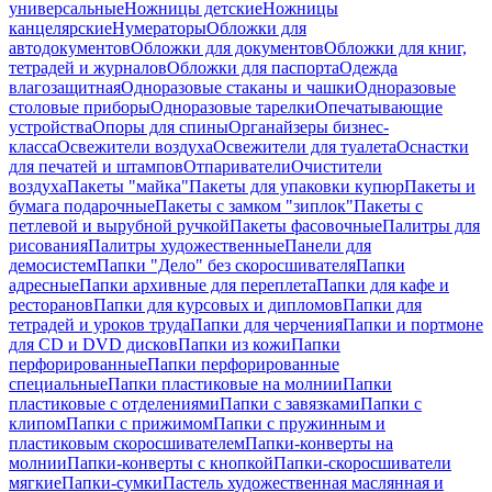
универсальные
Ножницы детские
Ножницы
канцелярские
Нумераторы
Обложки для
автодокументов
Обложки для документов
Обложки для книг,
тетрадей и журналов
Обложки для паспорта
Одежда
влагозащитная
Одноразовые стаканы и чашки
Одноразовые
столовые приборы
Одноразовые тарелки
Опечатывающие
устройства
Опоры для спины
Органайзеры бизнес-
класса
Освежители воздуха
Освежители для туалета
Оснастки
для печатей и штампов
Отпариватели
Очистители
воздуха
Пакеты "майка"
Пакеты для упаковки купюр
Пакеты и
бумага подарочные
Пакеты с замком "зиплок"
Пакеты с
петлевой и вырубной ручкой
Пакеты фасовочные
Палитры для
рисования
Палитры художественные
Панели для
демосистем
Папки "Дело" без скоросшивателя
Папки
адресные
Папки архивные для переплета
Папки для кафе и
ресторанов
Папки для курсовых и дипломов
Папки для
тетрадей и уроков труда
Папки для черчения
Папки и портмоне
для CD и DVD дисков
Папки из кожи
Папки
перфорированные
Папки перфорированные
специальные
Папки пластиковые на молнии
Папки
пластиковые с отделениями
Папки с завязками
Папки с
клипом
Папки с прижимом
Папки с пружинным и
пластиковым скоросшивателем
Папки-конверты на
молнии
Папки-конверты с кнопкой
Папки-скоросшиватели
мягкие
Папки-сумки
Пастель художественная маслянная и