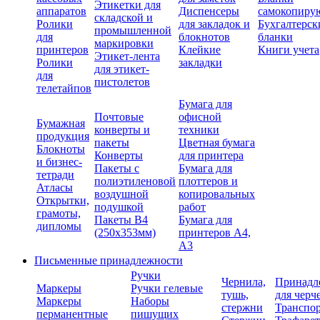
Этикетки для
аппаратов
Диспенсеры
самокопиру
складской и
Ролики
для закладок и
Бухгалтерск
промышленной
для
блокнотов
бланки
маркировки
принтеров
Клейкие
Книги учета
Этикет-лента
Ролики
закладки
для этикет-
для
пистолетов
телетайпов
Бумага для
Почтовые
офисной
Бумажная
конверты и
техники
продукция
пакеты
Цветная бумага
Блокноты
Конверты
для принтера
и бизнес-
Пакеты с
Бумага для
тетради
полиэтиленовой
плоттеров и
Атласы
воздушной
копировальных
Открытки,
подушкой
работ
грамоты,
Пакеты В4
Бумага для
дипломы
(250х353мм)
принтеров А4,
А3
Письменные принадлежности
Ручки
Чернила,
Принадл
Маркеры
Ручки гелевые
тушь,
для черч
Маркеры
Наборы
стержни
Транспо
перманентные
пишущих