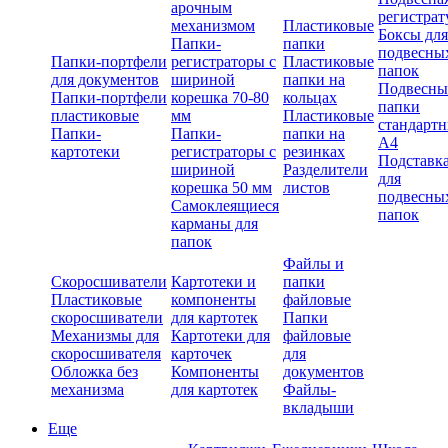
арочным
регистрат
механизмом
Пластиковые
Боксы для
Папки-
папки
подвесны
Папки-портфели
регистраторы с
Пластиковые
папок
для документов
шириной
папки на
Подвесны
Папки-портфели
корешка 70-80
кольцах
папки
пластиковые
мм
Пластиковые
стандарт
Папки-
Папки-
папки на
А4
картотеки
регистраторы с
резинках
Подставк
шириной
Разделители
для
корешка 50 мм
листов
подвесны
Самоклеящиеся
папок
карманы для
папок
Файлы и
Скоросшиватели
Картотеки и
папки
Пластиковые
компоненты
файловые
скоросшиватели
для картотек
Папки
Механизмы для
Картотеки для
файловые
скоросшивателя
карточек
для
Обложка без
Компоненты
документов
механизма
для картотек
Файлы-
вкладыши
Еще