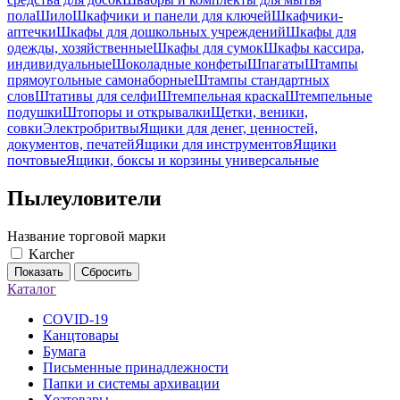
пола
Шило
Шкафчики и панели для ключей
Шкафчики-
аптечки
Шкафы для дошкольных учреждений
Шкафы для
одежды, хозяйственные
Шкафы для сумок
Шкафы кассира,
индивидуальные
Шоколадные конфеты
Шпагаты
Штампы
прямоугольные самонаборные
Штампы стандартных
слов
Штативы для селфи
Штемпельная краска
Штемпельные
подушки
Штопоры и открывалки
Щетки, веники,
совки
Электробритвы
Ящики для денег, ценностей,
документов, печатей
Ящики для инструментов
Ящики
почтовые
Ящики, боксы и корзины универсальные
Пылеуловители
Название торговой марки
Karcher
Показать
Сбросить
Каталог
COVID-19
Канцтовары
Бумага
Письменные принадлежности
Папки и системы архивации
Хозтовары