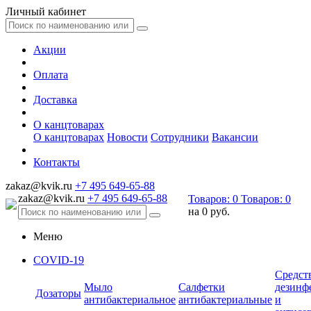
Личный кабинет
Акции
Оплата
Доставка
О канцтоварах
О канцтоварах
Новости
Сотрудники
Вакансии
Контакты
zakaz@kvik.ru
+7 495 649-65-88
zakaz@kvik.ru
+7 495 649-65-88
Товаров:
0
Товаров:
0
на
0 руб.
Меню
COVID-19
Средст
Мыло
Салфетки
дезинф
Дозаторы
антибактериальное
антибактериальные
и