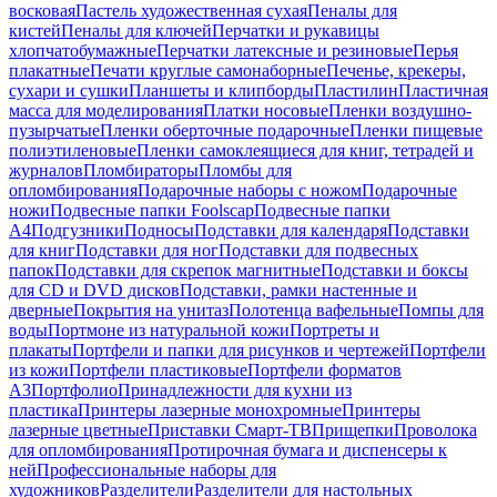
восковая
Пастель художественная сухая
Пеналы для
кистей
Пеналы для ключей
Перчатки и рукавицы
хлопчатобумажные
Перчатки латексные и резиновые
Перья
плакатные
Печати круглые самонаборные
Печенье, крекеры,
сухари и сушки
Планшеты и клипборды
Пластилин
Пластичная
масса для моделирования
Платки носовые
Пленки воздушно-
пузырчатые
Пленки оберточные подарочные
Пленки пищевые
полиэтиленовые
Пленки самоклеящиеся для книг, тетрадей и
журналов
Пломбираторы
Пломбы для
опломбирования
Подарочные наборы с ножом
Подарочные
ножи
Подвесные папки Foolscap
Подвесные папки
А4
Подгузники
Подносы
Подставки для календаря
Подставки
для книг
Подставки для ног
Подставки для подвесных
папок
Подставки для скрепок магнитные
Подставки и боксы
для CD и DVD дисков
Подставки, рамки настенные и
дверные
Покрытия на унитаз
Полотенца вафельные
Помпы для
воды
Портмоне из натуральной кожи
Портреты и
плакаты
Портфели и папки для рисунков и чертежей
Портфели
из кожи
Портфели пластиковые
Портфели форматов
А3
Портфолио
Принадлежности для кухни из
пластика
Принтеры лазерные монохромные
Принтеры
лазерные цветные
Приставки Смарт-ТВ
Прищепки
Проволока
для опломбирования
Протирочная бумага и диспенсеры к
ней
Профессиональные наборы для
художников
Разделители
Разделители для настольных