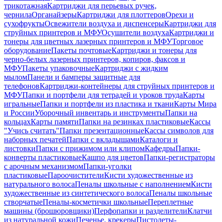
трикотажная
Картриджи для перьевых ручек,
чернила
Органайзеры
Картриджи для плоттеров
Орехи и
сухофрукты
Освежители воздуха и диспенсеры
Картриджи для
струйных принтеров и МФУ
Осушители воздуха
Картриджи и
тонеры для цветных лазерных принтеров и МФУ
Торговое
оборудование
Пакеты почтовые
Картриджи и тонеры для
черно-белых лазерных принтеров, копиров, факсов и
МФУ
Пакеты упаковочные
Картриджи с жидким
мылом
Панели и бамперы защитные для
телефонов
Картриджи-контейнеры для струйных принтеров и
МФУ
Папки и портфели для тетрадей и уроков труда
Карты
игральные
Папки и портфели из пластика и ткани
Карты Мира
и России
Уборочный инвентарь и инструменты
Папки на
кольцах
Карты памяти
Папки на резинках пластиковые
Кассы
"Учись считать"
Папки презентационные
Кассы символов для
наборных печатей
Папки с вкладышами
Каталоги и
листовки
Папки с прижимом или клипом
Кафедры
Папки-
конверты пластиковые
Кашпо для цветов
Папки-регистраторы
с арочным механизмом
Папки-уголки
пластиковые
Пароочистители
Кисти художественные из
натурального волоса
Пеналы школьные с наполнением
Кисти
художественные из синтетического волоса
Пеналы школьные
створчатые
Пеналы-косметички школьные
Переплетные
машины (брошюровщики)
Перфопапки и разделители
Клатчи
из натуральной кожи
Печенье, крекеры
Пистолеты-