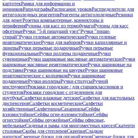
картотек
Рамки для информации и
ценников
Рапидографы
Расписание уроков
Распределители для
антигололедных реагентов
Реагенты антигололедные
Резинки
для денег
Розетки компьютерные, коннекторы и
периферия
Рулоны для касс из термобумаги
Рулоны для касс
офсетные
Ручки "5-й пишущий узел"
Ручки "пиши-
стирай"
Ручки гелевые автоматические
Ручки гелевые
неавтоматические
Ручки для наборов
Ручки капиллярные и
линеры
Ручки перьевые подарочные
Ручки перьевые
функциональные
Ручки роллеры подарочные
Ручки
сувенирные
Ручки шариковые масляные автоматические
Ручки
шариковые масляные неавтоматические
Ручки шариковые на
подставке
Ручки шариковые на шнурке
Ручки шариковые
неавтоматические с колпачком
Ручки шариковые
подарочные
Ручки-роллеры
Ручки-стилусы
Ручной
инструмент
Рюкзаки городские / для старшеклассников и
студентов
Рюкзаки городские с отделением для
ноутбука
Салфетки влажные детские
Салфетки для настольных
диспенсеров
Салфетки косметические
Салфетки
хозяйственные
Салфетницы
Сахарницы
Сейфы
взломостойкие
Сейфы огне-взломостойкие
Сейфы
огнестойкие
Сейфы оружейные
Сейфы офисные,
мебельные
Сиденья и рамы для многоместных кресел
Скатерти
столовые
Скобы для степлеров
Скрепки
Сладкие
напитки
Сменные блоки для органайзеров
Сменные блоки для