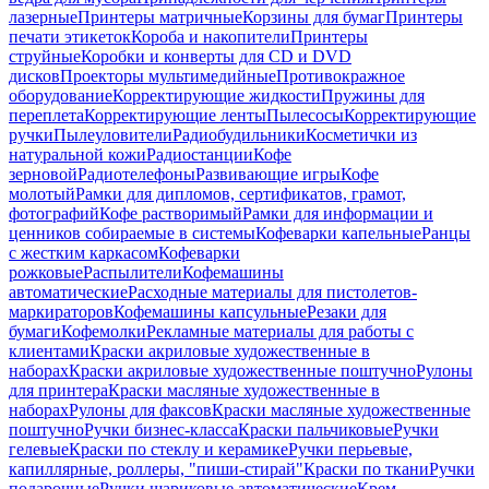
лазерные
Принтеры матричные
Корзины для бумаг
Принтеры
печати этикеток
Короба и накопители
Принтеры
струйные
Коробки и конверты для CD и DVD
дисков
Проекторы мультимедийные
Противокражное
оборудование
Корректирующие жидкости
Пружины для
переплета
Корректирующие ленты
Пылесосы
Корректирующие
ручки
Пылеуловители
Радиобудильники
Косметички из
натуральной кожи
Радиостанции
Кофе
зерновой
Радиотелефоны
Развивающие игры
Кофе
молотый
Рамки для дипломов, сертификатов, грамот,
фотографий
Кофе растворимый
Рамки для информации и
ценников собираемые в системы
Кофеварки капельные
Ранцы
с жестким каркасом
Кофеварки
рожковые
Распылители
Кофемашины
автоматические
Расходные материалы для пистолетов-
маркираторов
Кофемашины капсульные
Резаки для
бумаги
Кофемолки
Рекламные материалы для работы с
клиентами
Краски акриловые художественные в
наборах
Краски акриловые художественные поштучно
Рулоны
для принтера
Краски масляные художественные в
наборах
Рулоны для факсов
Краски масляные художественные
поштучно
Ручки бизнес-класса
Краски пальчиковые
Ручки
гелевые
Краски по стеклу и керамике
Ручки перьевые,
капиллярные, роллеры, "пиши-стирай"
Краски по ткани
Ручки
подарочные
Ручки шариковые автоматические
Крем