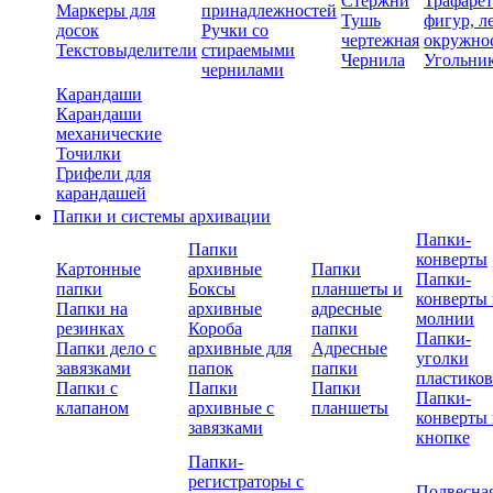
Стержни
Трафаре
Маркеры для
принадлежностей
Тушь
фигур, л
досок
Ручки со
чертежная
окружно
Текстовыделители
стираемыми
Чернила
Угольни
чернилами
Карандаши
Карандаши
механические
Точилки
Грифели для
карандашей
Папки и системы архивации
Папки-
Папки
конверты
Картонные
архивные
Папки
Папки-
папки
Боксы
планшеты и
конверты 
Папки на
архивные
адресные
молнии
резинках
Короба
папки
Папки-
Папки дело с
архивные для
Адресные
уголки
завязками
папок
папки
пластико
Папки с
Папки
Папки
Папки-
клапаном
архивные с
планшеты
конверты 
завязками
кнопке
Папки-
регистраторы с
Подвесна