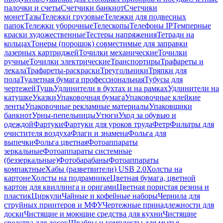
палочки и счеты
Счетчики банкнот
Счетчики
монет
Тазы
Тележки грузовые
Тележки для подвесных
папок
Тележки уборочные
Телескопы
Телефоны IP
Темперные
краски художественные
Тестеры напряжения
Тетради на
кольцах
Тонеры (порошок) совместимые для заправки
лазерных картриджей
Точилки механические
Точилки
ручные
Точилки электрические
Транспортиры
Трафареты и
лекала
Трафареты-раскраски
Треугольники
Тряпки для
пола
Туалетная бумага профессиональная
Тубусы для
чертежей
Тушь
Удлинители в бухтах и на рамках
Удлинители на
катушке
Указки
Упаковочная бумага
Упаковочные клейкие
ленты
Упаковочные рекламные материалы
Упаковщики
банкнот
Урны-пепельницы
Утюги
Уход за обувью и
одеждой
Фартуки
Фартуки для уроков труда
Фетр
Фильтры для
очистителя воздуха
Флаги и знамена
Фольга для
выпечки
Фольга цветная
Фотоаппараты
зеркальные
Фотоаппараты системные
(беззеркальные)
Фотобарабаны
Фотоаппараты
компактные
Хабы (разветвители) USB 2.0
Холсты на
картоне
Холсты на подрамнике
Цветная бумага, цветной
картон для квиллинга и оригами
Цветная пористая резина и
пластик
Циркули
Чайные и кофейные наборы
Чернила для
струйных принтеров и МФУ
Чертежные принадлежности для
доски
Чистящие и моющие средства для кухни
Чистящие
средства для досок
Швабры и комплекты для мытья