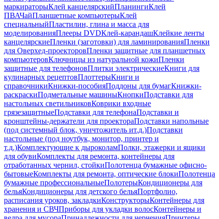
маркираторы
Клей канцелярский
Планинги
Клей
ПВА
Чай
Планшетные компьютеры
Клей
специальный
Пластилин, глина и масса для
моделирования
Плееры DVD
Клей-карандаш
Клейкие ленты
канцелярские
Пленки (заготовки) для ламинирования
Пленки
для Оверхед-проекторов
Пленки защитные для планшетных
компьютеров
Ключницы из натуральной кожи
Пленки
защитные для телефонов
Плитки электрические
Книги для
кулинарных рецептов
Плоттеры
Книги и
справочники
Книжки-пособия
Поддоны для бумаг
Книжки-
раскраски
Подметальные машины
Кнопки
Подставки для
настольных светильников
Коврики входные
грязезащитные
Подставки для телефона
Подставки и
кронштейны-держатели для проектора
Подставки напольные
(под системный блок, уничтожитель ит.д.)
Подставки
настольные (под ноутбук, монитор, принтер и
т.д.)
Комплектующие к дыроколам
Полки, этажерки и ящики
для обуви
Комплекты для ремонта, контейнеры для
отработанных чернил, стойки
Полотенца бумажные офисно-
бытовые
Комплекты для ремонта, оптические блоки
Полотенца
бумажные профессиональные
Полотеры
Кондиционеры для
белья
Кондиционеры для детского белья
Портфолио,
расписания уроков, закладки
Конструкторы
Контейнеры для
хранения и СВЧ
Приборы для укладки волос
Контейнеры и
ведра для мусора
Принадлежности для черчения
Принтеры