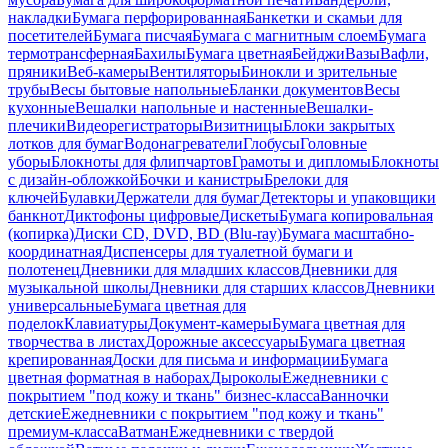
накладки
Бумага перфорированная
Банкетки и скамьи для
посетителей
Бумага писчая
Бумага с магнитным слоем
Бумага
термотрансферная
Бахилы
Бумага цветная
Бейджи
Вазы
Вафли,
пряники
Веб-камеры
Вентиляторы
Бинокли и зрительные
трубы
Весы бытовые напольные
Бланки документов
Весы
кухонные
Вешалки напольные и настенные
Вешалки-
плечики
Видеорегистраторы
Визитницы
Блоки закрытых
лотков для бумаг
Водонагреватели
Глобусы
Головные
уборы
Блокноты для флипчартов
Грамоты и дипломы
Блокноты
с дизайн-обложкой
Бочки и канистры
Брелоки для
ключей
Булавки
Держатели для бумаг
Детекторы и упаковщики
банкнот
Диктофоны цифровые
Дискеты
Бумага копировальная
(копирка)
Диски CD, DVD, BD (Blu-ray)
Бумага масштабно-
координатная
Диспенсеры для туалетной бумаги и
полотенец
Дневники для младших классов
Дневники для
музыкальной школы
Дневники для старших классов
Дневники
универсальные
Бумага цветная для
поделок
Клавиатуры
Документ-камеры
Бумага цветная для
творчества в листах
Дорожные аксессуары
Бумага цветная
крепированная
Доски для письма и информации
Бумага
цветная форматная в наборах
Дыроколы
Ежедневники с
покрытием "под кожу и ткань" бизнес-класса
Ванночки
детские
Ежедневники с покрытием "под кожу и ткань"
премиум-класса
Ватман
Ежедневники с твердой