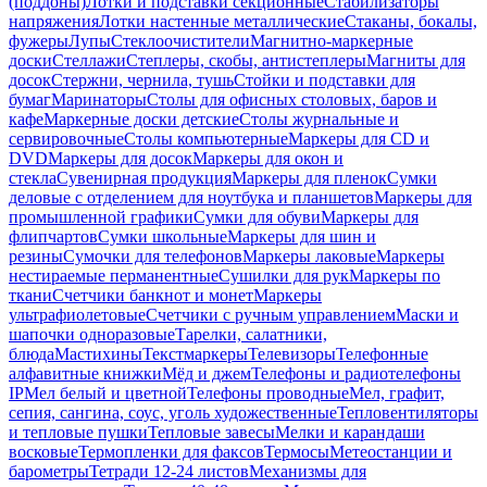
(поддоны)
Лотки и подставки секционные
Стабилизаторы
напряжения
Лотки настенные металлические
Стаканы, бокалы,
фужеры
Лупы
Стеклоочистители
Магнитно-маркерные
доски
Стеллажи
Степлеры, скобы, антистеплеры
Магниты для
досок
Стержни, чернила, тушь
Стойки и подставки для
бумаг
Маринаторы
Столы для офисных столовых, баров и
кафе
Маркерные доски детские
Столы журнальные и
сервировочные
Столы компьютерные
Маркеры для CD и
DVD
Маркеры для досок
Маркеры для окон и
стекла
Сувенирная продукция
Маркеры для пленок
Сумки
деловые с отделением для ноутбука и планшетов
Маркеры для
промышленной графики
Сумки для обуви
Маркеры для
флипчартов
Сумки школьные
Маркеры для шин и
резины
Сумочки для телефонов
Маркеры лаковые
Маркеры
нестираемые перманентные
Сушилки для рук
Маркеры по
ткани
Счетчики банкнот и монет
Маркеры
ультрафиолетовые
Счетчики с ручным управлением
Маски и
шапочки одноразовые
Тарелки, салатники,
блюда
Мастихины
Текстмаркеры
Телевизоры
Телефонные
алфавитные книжки
Мёд и джем
Телефоны и радиотелефоны
IP
Мел белый и цветной
Телефоны проводные
Мел, графит,
сепия, сангина, соус, уголь художественные
Тепловентиляторы
и тепловые пушки
Тепловые завесы
Мелки и карандаши
восковые
Термопленки для факсов
Термосы
Метеостанции и
барометры
Тетради 12-24 листов
Механизмы для