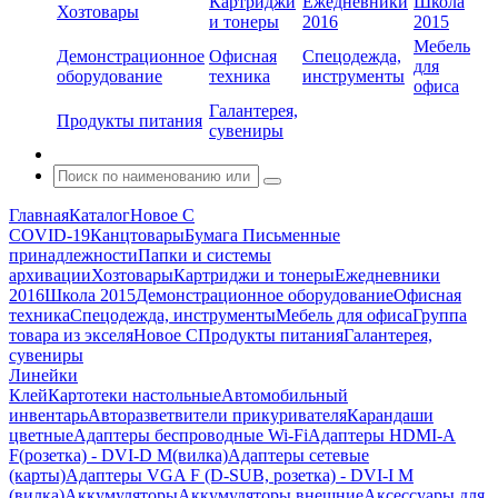
Картриджи
Ежедневники
Школа
Хозтовары
и тонеры
2016
2015
Мебель
Демонстрационное
Офисная
Спецодежда,
для
оборудование
техника
инструменты
офиса
Галантерея,
Продукты питания
сувениры
Главная
Каталог
Новое С
COVID-19
Канцтовары
Бумага
Письменные
принадлежности
Папки и системы
архивации
Хозтовары
Картриджи и тонеры
Ежедневники
2016
Школа 2015
Демонстрационное оборудование
Офисная
техника
Спецодежда, инструменты
Мебель для офиса
Группа
товара из экселя
Новое С
Продукты питания
Галантерея,
сувениры
Линейки
Клей
Картотеки настольные
Автомобильный
инвентарь
Авторазветвители прикуривателя
Карандаши
цветные
Адаптеры беспроводные Wi-Fi
Адаптеры HDMI-A
F(розетка) - DVI-D M(вилка)
Адаптеры сетевые
(карты)
Адаптеры VGA F (D-SUB, розетка) - DVI-I M
(вилка)
Аккумуляторы
Аккумуляторы внешние
Аксессуары для