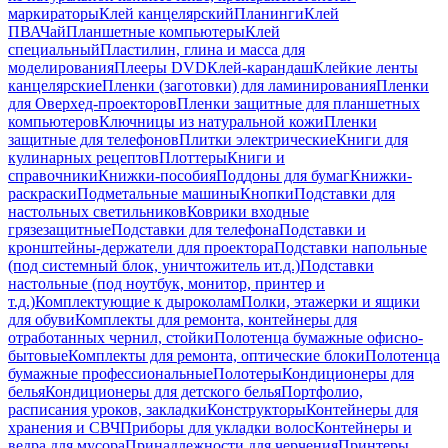
маркираторы
Клей канцелярский
Планинги
Клей
ПВА
Чай
Планшетные компьютеры
Клей
специальный
Пластилин, глина и масса для
моделирования
Плееры DVD
Клей-карандаш
Клейкие ленты
канцелярские
Пленки (заготовки) для ламинирования
Пленки
для Оверхед-проекторов
Пленки защитные для планшетных
компьютеров
Ключницы из натуральной кожи
Пленки
защитные для телефонов
Плитки электрические
Книги для
кулинарных рецептов
Плоттеры
Книги и
справочники
Книжки-пособия
Поддоны для бумаг
Книжки-
раскраски
Подметальные машины
Кнопки
Подставки для
настольных светильников
Коврики входные
грязезащитные
Подставки для телефона
Подставки и
кронштейны-держатели для проектора
Подставки напольные
(под системный блок, уничтожитель ит.д.)
Подставки
настольные (под ноутбук, монитор, принтер и
т.д.)
Комплектующие к дыроколам
Полки, этажерки и ящики
для обуви
Комплекты для ремонта, контейнеры для
отработанных чернил, стойки
Полотенца бумажные офисно-
бытовые
Комплекты для ремонта, оптические блоки
Полотенца
бумажные профессиональные
Полотеры
Кондиционеры для
белья
Кондиционеры для детского белья
Портфолио,
расписания уроков, закладки
Конструкторы
Контейнеры для
хранения и СВЧ
Приборы для укладки волос
Контейнеры и
ведра для мусора
Принадлежности для черчения
Принтеры