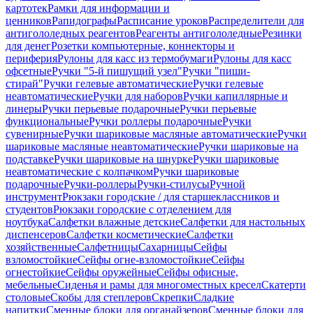
картотек
Рамки для информации и
ценников
Рапидографы
Расписание уроков
Распределители для
антигололедных реагентов
Реагенты антигололедные
Резинки
для денег
Розетки компьютерные, коннекторы и
периферия
Рулоны для касс из термобумаги
Рулоны для касс
офсетные
Ручки "5-й пишущий узел"
Ручки "пиши-
стирай"
Ручки гелевые автоматические
Ручки гелевые
неавтоматические
Ручки для наборов
Ручки капиллярные и
линеры
Ручки перьевые подарочные
Ручки перьевые
функциональные
Ручки роллеры подарочные
Ручки
сувенирные
Ручки шариковые масляные автоматические
Ручки
шариковые масляные неавтоматические
Ручки шариковые на
подставке
Ручки шариковые на шнурке
Ручки шариковые
неавтоматические с колпачком
Ручки шариковые
подарочные
Ручки-роллеры
Ручки-стилусы
Ручной
инструмент
Рюкзаки городские / для старшеклассников и
студентов
Рюкзаки городские с отделением для
ноутбука
Салфетки влажные детские
Салфетки для настольных
диспенсеров
Салфетки косметические
Салфетки
хозяйственные
Салфетницы
Сахарницы
Сейфы
взломостойкие
Сейфы огне-взломостойкие
Сейфы
огнестойкие
Сейфы оружейные
Сейфы офисные,
мебельные
Сиденья и рамы для многоместных кресел
Скатерти
столовые
Скобы для степлеров
Скрепки
Сладкие
напитки
Сменные блоки для органайзеров
Сменные блоки для