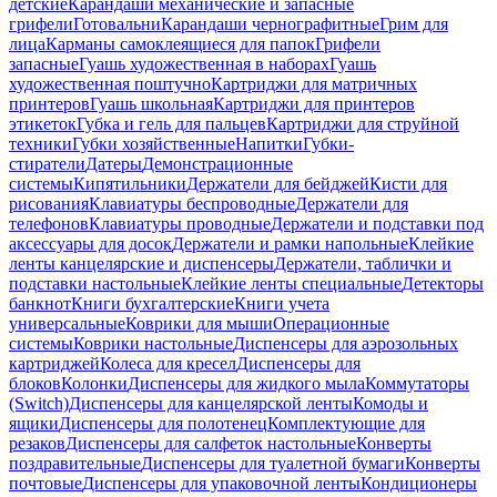
детские
Карандаши механические и запасные
грифели
Готовальни
Карандаши чернографитные
Грим для
лица
Карманы самоклеящиеся для папок
Грифели
запасные
Гуашь художественная в наборах
Гуашь
художественная поштучно
Картриджи для матричных
принтеров
Гуашь школьная
Картриджи для принтеров
этикеток
Губка и гель для пальцев
Картриджи для струйной
техники
Губки хозяйственные
Напитки
Губки-
стиратели
Датеры
Демонстрационные
системы
Кипятильники
Держатели для бейджей
Кисти для
рисования
Клавиатуры беспроводные
Держатели для
телефонов
Клавиатуры проводные
Держатели и подставки под
аксессуары для досок
Держатели и рамки напольные
Клейкие
ленты канцелярские и диспенсеры
Держатели, таблички и
подставки настольные
Клейкие ленты специальные
Детекторы
банкнот
Книги бухгалтерские
Книги учета
универсальные
Коврики для мыши
Операционные
системы
Коврики настольные
Диспенсеры для аэрозольных
картриджей
Колеса для кресел
Диспенсеры для
блоков
Колонки
Диспенсеры для жидкого мыла
Коммутаторы
(Switch)
Диспенсеры для канцелярской ленты
Комоды и
ящики
Диспенсеры для полотенец
Комплектующие для
резаков
Диспенсеры для салфеток настольные
Конверты
поздравительные
Диспенсеры для туалетной бумаги
Конверты
почтовые
Диспенсеры для упаковочной ленты
Кондиционеры