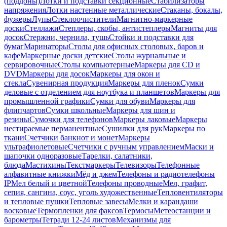
(поддоны)
Лотки и подставки секционные
Стабилизаторы
напряжения
Лотки настенные металлические
Стаканы, бокалы,
фужеры
Лупы
Стеклоочистители
Магнитно-маркерные
доски
Стеллажи
Степлеры, скобы, антистеплеры
Магниты для
досок
Стержни, чернила, тушь
Стойки и подставки для
бумаг
Маринаторы
Столы для офисных столовых, баров и
кафе
Маркерные доски детские
Столы журнальные и
сервировочные
Столы компьютерные
Маркеры для CD и
DVD
Маркеры для досок
Маркеры для окон и
стекла
Сувенирная продукция
Маркеры для пленок
Сумки
деловые с отделением для ноутбука и планшетов
Маркеры для
промышленной графики
Сумки для обуви
Маркеры для
флипчартов
Сумки школьные
Маркеры для шин и
резины
Сумочки для телефонов
Маркеры лаковые
Маркеры
нестираемые перманентные
Сушилки для рук
Маркеры по
ткани
Счетчики банкнот и монет
Маркеры
ультрафиолетовые
Счетчики с ручным управлением
Маски и
шапочки одноразовые
Тарелки, салатники,
блюда
Мастихины
Текстмаркеры
Телевизоры
Телефонные
алфавитные книжки
Мёд и джем
Телефоны и радиотелефоны
IP
Мел белый и цветной
Телефоны проводные
Мел, графит,
сепия, сангина, соус, уголь художественные
Тепловентиляторы
и тепловые пушки
Тепловые завесы
Мелки и карандаши
восковые
Термопленки для факсов
Термосы
Метеостанции и
барометры
Тетради 12-24 листов
Механизмы для