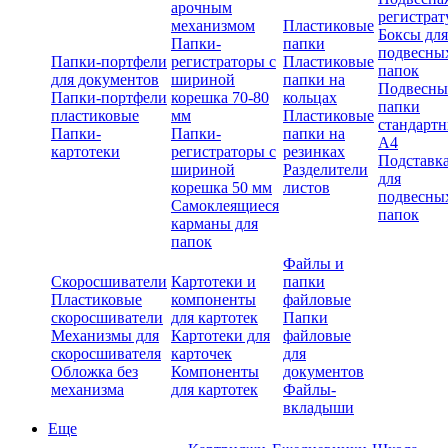
арочным
регистрат
механизмом
Пластиковые
Боксы для
Папки-
папки
подвесны
Папки-портфели
регистраторы с
Пластиковые
папок
для документов
шириной
папки на
Подвесны
Папки-портфели
корешка 70-80
кольцах
папки
пластиковые
мм
Пластиковые
стандарт
Папки-
Папки-
папки на
А4
картотеки
регистраторы с
резинках
Подставк
шириной
Разделители
для
корешка 50 мм
листов
подвесны
Самоклеящиеся
папок
карманы для
папок
Файлы и
Скоросшиватели
Картотеки и
папки
Пластиковые
компоненты
файловые
скоросшиватели
для картотек
Папки
Механизмы для
Картотеки для
файловые
скоросшивателя
карточек
для
Обложка без
Компоненты
документов
механизма
для картотек
Файлы-
вкладыши
Еще