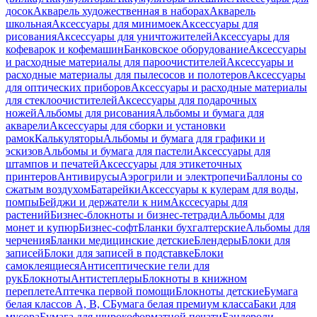
досок
Акварель художественная в наборах
Акварель
школьная
Аксессуары для минимоек
Аксессуары для
рисования
Аксессуары для уничтожителей
Аксессуары для
кофеварок и кофемашин
Банковское оборудование
Аксессуары
и расходные материалы для пароочистителей
Аксессуары и
расходные материалы для пылесосов и полотеров
Аксессуары
для оптических приборов
Аксессуары и расходные материалы
для стеклоочистителей
Аксессуары для подарочных
ножей
Альбомы для рисования
Альбомы и бумага для
акварели
Аксессуары для сборки и установки
рамок
Калькуляторы
Альбомы и бумага для графики и
эскизов
Альбомы и бумага для пастели
Аксессуары для
штампов и печатей
Аксессуары для этикеточных
принтеров
Антивирусы
Аэрогрили и электропечи
Баллоны со
сжатым воздухом
Батарейки
Аксессуары к кулерам для воды,
помпы
Бейджи и держатели к ним
Акссесуары для
растений
Бизнес-блокноты и бизнес-тетради
Альбомы для
монет и купюр
Бизнес-софт
Бланки бухгалтерские
Альбомы для
черчения
Бланки медицинские детские
Блендеры
Блоки для
записей
Блоки для записей в подставке
Блоки
самоклеящиеся
Антисептические гели для
рук
Блокноты
Антистеплеры
Блокноты в книжном
переплете
Аптечка первой помощи
Блокноты детские
Бумага
белая классов А, В, С
Бумага белая премиум класса
Баки для
мусора
Бумага для широкоформатной печати
Бандероли,