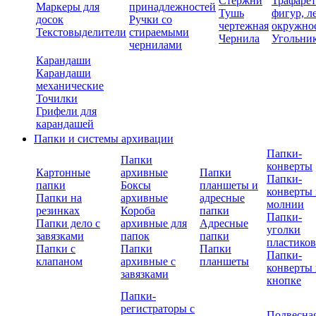
Стержни
Трафаре
Маркеры для
принадлежностей
Тушь
фигур, л
досок
Ручки со
чертежная
окружно
Текстовыделители
стираемыми
Чернила
Угольни
чернилами
Карандаши
Карандаши
механические
Точилки
Грифели для
карандашей
Папки и системы архивации
Папки-
Папки
конверты
Картонные
архивные
Папки
Папки-
папки
Боксы
планшеты и
конверты 
Папки на
архивные
адресные
молнии
резинках
Короба
папки
Папки-
Папки дело с
архивные для
Адресные
уголки
завязками
папок
папки
пластико
Папки с
Папки
Папки
Папки-
клапаном
архивные с
планшеты
конверты 
завязками
кнопке
Папки-
регистраторы с
Подвесна