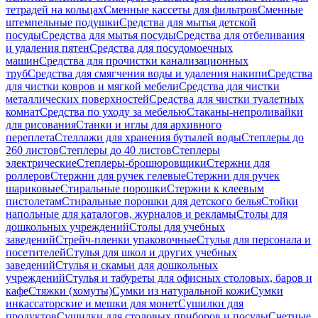
тетрадей на кольцах
Сменные кассеты для фильтров
Сменные
штемпельные подушки
Средства для мытья детской
посуды
Средства для мытья посуды
Средства для отбеливания
и удаления пятен
Средства для посудомоечных
машин
Средства для прочистки канализационных
труб
Средства для смягчения воды и удаления накипи
Средства
для чистки ковров и мягкой мебели
Средства для чистки
металлических поверхностей
Средства для чистки туалетных
комнат
Средства по уходу за мебелью
Стаканы-непроливайки
для рисования
Станки и иглы для архивного
переплета
Стеллажи для хранения бутылей воды
Степлеры до
260 листов
Степлеры до 40 листов
Степлеры
электрические
Степлеры-брошюровщики
Стержни для
роллеров
Стержни для ручек гелевые
Стержни для ручек
шариковые
Стиральные порошки
Стержни к клеевым
пистолетам
Стиральные порошки для детского белья
Стойки
напольные для каталогов, журналов и рекламы
Столы для
дошкольных учреждений
Столы для учебных
заведений
Стрейч-пленки упаковочные
Стулья для персонала и
посетителей
Стулья для школ и других учебных
заведений
Стулья и скамьи для дошкольных
учреждений
Стулья и табуреты для офисных столовых, баров и
кафе
Стяжки (хомуты)
Сумки из натуральной кожи
Сумки
инкассаторские и мешки для монет
Сушилки для
продуктов
Сушилки для столовых приборов и посуды
Счетные