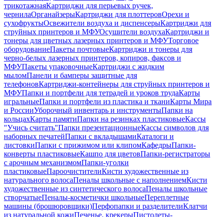
трикотажная
Картриджи для перьевых ручек,
чернила
Органайзеры
Картриджи для плоттеров
Орехи и
сухофрукты
Освежители воздуха и диспенсеры
Картриджи для
струйных принтеров и МФУ
Осушители воздуха
Картриджи и
тонеры для цветных лазерных принтеров и МФУ
Торговое
оборудование
Пакеты почтовые
Картриджи и тонеры для
черно-белых лазерных принтеров, копиров, факсов и
МФУ
Пакеты упаковочные
Картриджи с жидким
мылом
Панели и бамперы защитные для
телефонов
Картриджи-контейнеры для струйных принтеров и
МФУ
Папки и портфели для тетрадей и уроков труда
Карты
игральные
Папки и портфели из пластика и ткани
Карты Мира
и России
Уборочный инвентарь и инструменты
Папки на
кольцах
Карты памяти
Папки на резинках пластиковые
Кассы
"Учись считать"
Папки презентационные
Кассы символов для
наборных печатей
Папки с вкладышами
Каталоги и
листовки
Папки с прижимом или клипом
Кафедры
Папки-
конверты пластиковые
Кашпо для цветов
Папки-регистраторы
с арочным механизмом
Папки-уголки
пластиковые
Пароочистители
Кисти художественные из
натурального волоса
Пеналы школьные с наполнением
Кисти
художественные из синтетического волоса
Пеналы школьные
створчатые
Пеналы-косметички школьные
Переплетные
машины (брошюровщики)
Перфопапки и разделители
Клатчи
из натуральной кожи
Печенье, крекеры
Пистолеты-