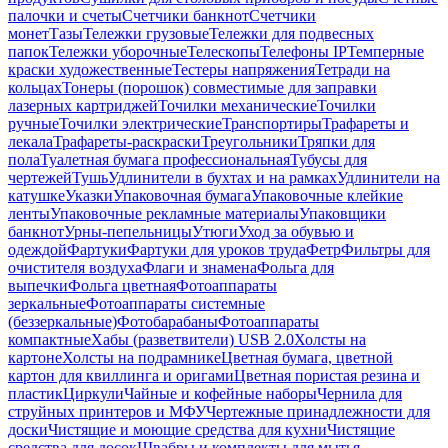
палочки и счеты
Счетчики банкнот
Счетчики
монет
Тазы
Тележки грузовые
Тележки для подвесных
папок
Тележки уборочные
Телескопы
Телефоны IP
Темперные
краски художественные
Тестеры напряжения
Тетради на
кольцах
Тонеры (порошок) совместимые для заправки
лазерных картриджей
Точилки механические
Точилки
ручные
Точилки электрические
Транспортиры
Трафареты и
лекала
Трафареты-раскраски
Треугольники
Тряпки для
пола
Туалетная бумага профессиональная
Тубусы для
чертежей
Тушь
Удлинители в бухтах и на рамках
Удлинители на
катушке
Указки
Упаковочная бумага
Упаковочные клейкие
ленты
Упаковочные рекламные материалы
Упаковщики
банкнот
Урны-пепельницы
Утюги
Уход за обувью и
одеждой
Фартуки
Фартуки для уроков труда
Фетр
Фильтры для
очистителя воздуха
Флаги и знамена
Фольга для
выпечки
Фольга цветная
Фотоаппараты
зеркальные
Фотоаппараты системные
(беззеркальные)
Фотобарабаны
Фотоаппараты
компактные
Хабы (разветвители) USB 2.0
Холсты на
картоне
Холсты на подрамнике
Цветная бумага, цветной
картон для квиллинга и оригами
Цветная пористая резина и
пластик
Циркули
Чайные и кофейные наборы
Чернила для
струйных принтеров и МФУ
Чертежные принадлежности для
доски
Чистящие и моющие средства для кухни
Чистящие
средства для досок
Швабры и комплекты для мытья