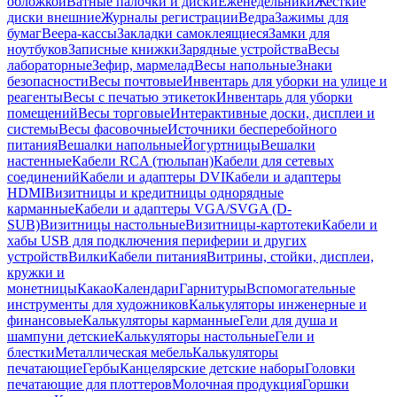
обложкой
Ватные палочки и диски
Еженедельники
Жесткие
диски внешние
Журналы регистрации
Ведра
Зажимы для
бумаг
Веера-кассы
Закладки самоклеящиеся
Замки для
ноутбуков
Записные книжки
Зарядные устройства
Весы
лабораторные
Зефир, мармелад
Весы напольные
Знаки
безопасности
Весы почтовые
Инвентарь для уборки на улице и
реагенты
Весы с печатью этикеток
Инвентарь для уборки
помещений
Весы торговые
Интерактивные доски, дисплеи и
системы
Весы фасовочные
Источники бесперебойного
питания
Вешалки напольные
Йогуртницы
Вешалки
настенные
Кабели RCA (тюльпан)
Кабели для сетевых
соединений
Кабели и адаптеры DVI
Кабели и адаптеры
HDMI
Визитницы и кредитницы однорядные
карманные
Кабели и адаптеры VGA/SVGA (D-
SUB)
Визитницы настольные
Визитницы-картотеки
Кабели и
хабы USB для подключения периферии и других
устройств
Вилки
Кабели питания
Витрины, стойки, дисплеи,
кружки и
монетницы
Какао
Календари
Гарнитуры
Вспомогательные
инструменты для художников
Калькуляторы инженерные и
финансовые
Калькуляторы карманные
Гели для душа и
шампуни детские
Калькуляторы настольные
Гели и
блестки
Металлическая мебель
Калькуляторы
печатающие
Гербы
Канцелярские детские наборы
Головки
печатающие для плоттеров
Молочная продукция
Горшки