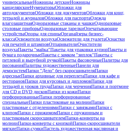
универсальные
Ножницы детские
Ножницы
канцелярские
Нумераторы
Обложки для
автодокументов
Обложки для документов
Обложки для книг,
тетрадей и журналов
Обложки для паспорта
Одежда
влагозащитная
Одноразовые стаканы и чашки
Одноразовые
столовые приборы
Одноразовые тарелки
Опечатывающие
устройства
Опоры для спины
Органайзеры бизнес-
класса
Освежители воздуха
Освежители для туалета
Оснастки
для печатей и штампов
Отпариватели
Очистители
воздуха
Пакеты "майка"
Пакеты для упаковки купюр
Пакеты и
бумага подарочные
Пакеты с замком "зиплок"
Пакеты с
петлевой и вырубной ручкой
Пакеты фасовочные
Палитры для
рисования
Палитры художественные
Панели для
демосистем
Папки "Дело" без скоросшивателя
Папки
адресные
Папки архивные для переплета
Папки для кафе и
ресторанов
Папки для курсовых и дипломов
Папки для
тетрадей и уроков труда
Папки для черчения
Папки и портмоне
для CD и DVD дисков
Папки из кожи
Папки
перфорированные
Папки перфорированные
специальные
Папки пластиковые на молнии
Папки
пластиковые с отделениями
Папки с завязками
Папки с
клипом
Папки с прижимом
Папки с пружинным и
пластиковым скоросшивателем
Папки-конверты на
молнии
Папки-конверты с кнопкой
Папки-скоросшиватели
мягкие
Папки-сумки
Пастель художественная маслянная и