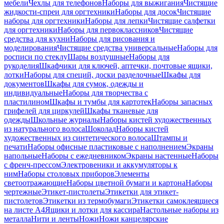
мебели
Чехлы для телефонов
Наборы для выжигания
Чистящие
жидкости-спреи для оргтехники
Наборы для досок
Чистящие
наборы для оргтехники
Наборы для лепки
Чистящие салфетки
для оргтехники
Наборы для первоклассников
Чистящие
средства для кухни
Наборы для рисования и
моделирования
Чистящие средства универсальные
Наборы для
росписи по стеклу
Шары воздушные
Наборы для
рукоделия
Шкафчики для ключей, аптечки, почтовые ящики,
лотки
Наборы для специй, доски разделочные
Шкафы для
документов
Шкафы для сумок, одежды и
индивидуальные
Наборы для творчества с
пластилином
Шкафы и тумбы для картотек
Наборы запасных
грифелей для циркулей
Шкафы тканевые для
одежды
Школьные журналы
Наборы кистей художественных
из натурального волоса
Шоколад
Наборы кистей
художественных из синтетического волоса
Штампы и
печати
Наборы офисные пластиковые с наполнением
Экраны
напольные
Наборы с ежедневником
Экраны настенные
Наборы
с френч-прессом
Электровеники и аккумуляторы к
ним
Наборы столовых приборов
Элементы
светоотражающие
Наборы цветной бумаги и картона
Наборы
чертежные
Этикет-пистолеты
Этикетки для этикет-
пистолетов
Этикетки из термобумаги
Этикетки самоклеящиеся
на листе А4
Ящики и лотки для кассира
Настольные наборы из
металла
Нити и ленты
Ножи
Ножи канцелярские