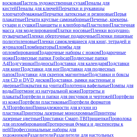
восковая
Пастель художественная сухая
Пеналы для
кистей
Пеналы для ключей
Перчатки и рукавицы
хлопчатобумажные
Перчатки латексные и резиновые
Перья
плакатные
Печати круглые самонаборные
Печенье, крекеры,
сухари и сушки
Планшеты и клипборды
Пластилин
Пластичная
масса для моделирования
Платки носовые
Пленки воздушно-
пузырчатые
Пленки оберточные подарочные
Пленки пищевые
полиэтиленовые
Пленки самоклеящиеся для книг, тетрадей и
журналов
Пломбираторы
Пломбы для
опломбирования
Подарочные наборы с ножом
Подарочные
ножи
Подвесные папки Foolscap
Подвесные папки
А4
Подгузники
Подносы
Подставки для календаря
Подставки
для книг
Подставки для ног
Подставки для подвесных
папок
Подставки для скрепок магнитные
Подставки и боксы
для CD и DVD дисков
Подставки, рамки настенные и
дверные
Покрытия на унитаз
Полотенца вафельные
Помпы для
воды
Портмоне из натуральной кожи
Портреты и
плакаты
Портфели и папки для рисунков и чертежей
Портфели
из кожи
Портфели пластиковые
Портфели форматов
А3
Портфолио
Принадлежности для кухни из
пластика
Принтеры лазерные монохромные
Принтеры
лазерные цветные
Приставки Смарт-ТВ
Прищепки
Проволока
для опломбирования
Протирочная бумага и диспенсеры к
ней
Профессиональные наборы для
художников
Разделители
Разделители для настольных