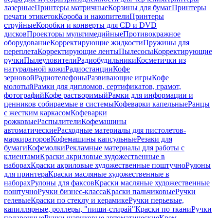
лазерные
Принтеры матричные
Корзины для бумаг
Принтеры
печати этикеток
Короба и накопители
Принтеры
струйные
Коробки и конверты для CD и DVD
дисков
Проекторы мультимедийные
Противокражное
оборудование
Корректирующие жидкости
Пружины для
переплета
Корректирующие ленты
Пылесосы
Корректирующие
ручки
Пылеуловители
Радиобудильники
Косметички из
натуральной кожи
Радиостанции
Кофе
зерновой
Радиотелефоны
Развивающие игры
Кофе
молотый
Рамки для дипломов, сертификатов, грамот,
фотографий
Кофе растворимый
Рамки для информации и
ценников собираемые в системы
Кофеварки капельные
Ранцы
с жестким каркасом
Кофеварки
рожковые
Распылители
Кофемашины
автоматические
Расходные материалы для пистолетов-
маркираторов
Кофемашины капсульные
Резаки для
бумаги
Кофемолки
Рекламные материалы для работы с
клиентами
Краски акриловые художественные в
наборах
Краски акриловые художественные поштучно
Рулоны
для принтера
Краски масляные художественные в
наборах
Рулоны для факсов
Краски масляные художественные
поштучно
Ручки бизнес-класса
Краски пальчиковые
Ручки
гелевые
Краски по стеклу и керамике
Ручки перьевые,
капиллярные, роллеры, "пиши-стирай"
Краски по ткани
Ручки
подарочные
Ручки шариковые автоматические
Крем