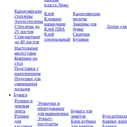
класса Люкс
Канцелярские
Клей
Канцелярские
степлеры
Клеящие
мелочи
Антистеплеры
карандаши
Зажимы для
Степлеры до
Лотки для
Клей ПВА
бумаг
25 листов
Клей
Скрепки
Стандартные
специальный
Булавки
до 40 листов
Настольные
аксессуары
Коврики на
стол
Подставки с
наполнением
Подушки для
смачивания
пальцев
Бумага
Ролики и
Этикетки и
чековая
оборудование
лента
Бумага для
для маркировки
Ролики
заметок
Бухгалтерск
Этикет-
для
Блок-кубики
бланки, кни
пистолеты
кассовых
для заметок
Бланки