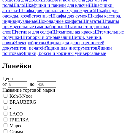
пола
Шило
Шкафчики и панели для ключей
Шкафчики-
аптечки
Шкафы для дошкольных учреждений
Шкафы для
одежды, хозяйственные
Шкафы для сумок
Шкафы кассира,
индивидуальные
Шоколадные конфеты
Шпагаты
Штампы
прямоугольные самонаборные
Штампы стандартных
слов
Штативы для селфи
Штемпельная краска
Штемпельные
подушки
Штопоры и открывалки
Щетки, веники,
совки
Электробритвы
Ящики для денег, ценностей,
документов, печатей
Ящики для инструментов
Ящики
почтовые
Ящики, боксы и корзины универсальные
Линейки
Цена
от
до
Название торговой марки
Koh-I-Noor
BRAUBERG
-
LACO
ПЧЕЛКА
Maped
Стамм