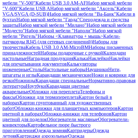
мебели "V-500"
Кабели USB 3.0 AM-AF
Набор мягкой мебели
"V-600"
Кабели USB A
Набор мягкой мебели "Аксель"
Кабели
VGA/SVGA (D-SUB)
Набор мягкой мебели "Ва-Банк"
Кабели в
бухтах
Набор мягкой мебели "Гарда"
Спецодежда и средства
защиты
Набор мягкой мебели "Милано"
Набор мягкой мебели
"Модесто"
Набор мягкой мебели "Наполи"
Набор мягкой
мебели "Ригель"
Наборы <Клавиатура + мышь>
Кабели-
патчкорды RJ45 (для сетевых соединений)
Наборы для
творчества
Кабель USB 3.0 AM-MicroBM
Наборы письменных
принадлежностей
Наборы подарочные с ручкой
Календари
настольные
Наградная продукция
Калька
Наклейки
Наклейки
для опечатывания документов
Калькуляторы
инженерные
Столы
Настольные наборы
Наушники
Нити,
шпагаты и иглы
Карандаши механические
Ножи и коврики для
резки
Ножницы
Карандаши специальные
Нормативно-правовая
литература
Ноутбуки
Карандаши цветные
акварельные
Обложки для переплета
Телефоны и
факсы
Обложки для термопереплета
Картон белый в
наборах
Картон грунтованный для художественных
работ
Обложки-книжки для планшетных компьютеров
Картон
цветной в наборах
Обложки-книжки для телефонов
Картон
цветной для поделок
Обогреватели масляные
Обогреватели-
конвекторы
Картофельное пюре быстрого
приготовления
Одежда зимняя
Картридеры
Одежда
летняя
Картриджи аэрозольные
Одежда