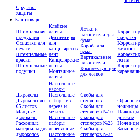
антисе
Средства
защиты
Канцтовары
Клейкие
Лотки и
Штемпельная
ленты
Корректи
накопители для
продукция
Диспенсеры
средства
бумаг
Оснастки для
для
Корректи
Короба для
печати
канцелярских
жидкость
бумаг
Штемпельные
лент
Корректи
Вертикальные
краски
Канцелярские
лента
накопители
Штемпельные
ленты
Корректи
Комплектующие
подушки
Монтажные
карандаш
для лотков
ленты
Настольные
наборы
Дыроколы
Настольные
Скобы для
Дыроколы до
наборы из
степлеров
Офисные 
65 листов
дерева и
Скобы для
ножницы
Мощные
металла
степлеров №10
Ножницы
дыроколы
Настольные
Скобы для
детские
Расходные
наборы
степлеров №23
Ножницы
материалы для
деревянные
Скобы для
Запасные 
дыроколов
Настольные
степлеров №24
наборы