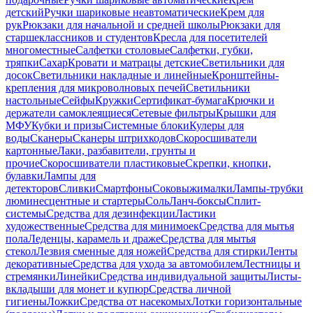
детский
Ручки шариковые неавтоматические
Крем для
рук
Рюкзаки для начальной и средней школы
Рюкзаки для
старшеклассников и студентов
Кресла для посетителей
многоместные
Салфетки столовые
Салфетки, губки,
тряпки
Сахар
Кровати и матрацы детские
Светильники для
досок
Светильники накладные и линейные
Кронштейны-
крепления для микроволновых печей
Светильники
настольные
Сейфы
Кружки
Сертификат-бумага
Крючки и
держатели самоклеящиеся
Сетевые фильтры
Крышки для
МФУ
Кубки и призы
Системные блоки
Кулеры для
воды
Сканеры
Сканеры штрихкодов
Скоросшиватели
картонные
Лаки, разбавители, грунты и
прочие
Скоросшиватели пластиковые
Скрепки, кнопки,
булавки
Лампы для
детекторов
Сливки
Смартфоны
Соковыжималки
Лампы-трубки
люминесцентные и стартеры
Соль
Ланч-боксы
Сплит-
системы
Средства для дезинфекции
Ластики
художественные
Средства для минимоек
Средства для мытья
пола
Леденцы, карамель и драже
Средства для мытья
стекол
Лезвия сменные для ножей
Средства для стирки
Ленты
декоративные
Средства для ухода за автомобилем
Лестницы и
стремянки
Линейки
Средства индивидуальной защиты
Листы-
вкладыши для монет и купюр
Средства личной
гигиены
Ложки
Средства от насекомых
Лотки горизонтальные