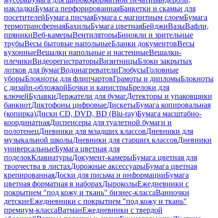
накладки
Бумага перфорированная
Банкетки и скамьи для
посетителей
Бумага писчая
Бумага с магнитным слоем
Бумага
термотрансферная
Бахилы
Бумага цветная
Бейджи
Вазы
Вафли,
пряники
Веб-камеры
Вентиляторы
Бинокли и зрительные
трубы
Весы бытовые напольные
Бланки документов
Весы
кухонные
Вешалки напольные и настенные
Вешалки-
плечики
Видеорегистраторы
Визитницы
Блоки закрытых
лотков для бумаг
Водонагреватели
Глобусы
Головные
уборы
Блокноты для флипчартов
Грамоты и дипломы
Блокноты
с дизайн-обложкой
Бочки и канистры
Брелоки для
ключей
Булавки
Держатели для бумаг
Детекторы и упаковщики
банкнот
Диктофоны цифровые
Дискеты
Бумага копировальная
(копирка)
Диски CD, DVD, BD (Blu-ray)
Бумага масштабно-
координатная
Диспенсеры для туалетной бумаги и
полотенец
Дневники для младших классов
Дневники для
музыкальной школы
Дневники для старших классов
Дневники
универсальные
Бумага цветная для
поделок
Клавиатуры
Документ-камеры
Бумага цветная для
творчества в листах
Дорожные аксессуары
Бумага цветная
крепированная
Доски для письма и информации
Бумага
цветная форматная в наборах
Дыроколы
Ежедневники с
покрытием "под кожу и ткань" бизнес-класса
Ванночки
детские
Ежедневники с покрытием "под кожу и ткань"
премиум-класса
Ватман
Ежедневники с твердой