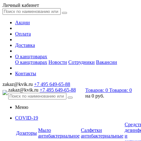
Личный кабинет
Акции
Оплата
Доставка
О канцтоварах
О канцтоварах
Новости
Сотрудники
Вакансии
Контакты
zakaz@kvik.ru
+7 495 649-65-88
zakaz@kvik.ru
+7 495 649-65-88
Товаров:
0
Товаров:
0
на
0 руб.
Меню
COVID-19
Средст
Мыло
Салфетки
дезинф
Дозаторы
антибактериальное
антибактериальные
и