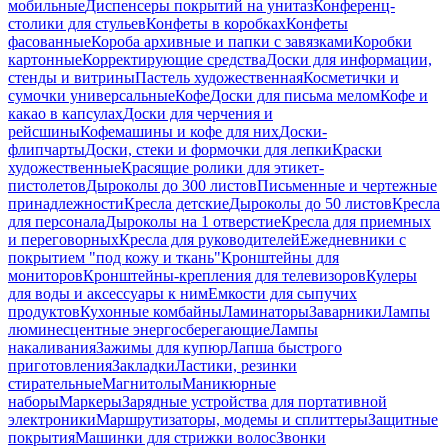
мобильные
Диспенсеры покрытий на унитаз
Конференц-
столики для стульев
Конфеты в коробках
Конфеты
фасованные
Короба архивные и папки с завязками
Коробки
картонные
Корректирующие средства
Доски для информации,
стенды и витрины
Пастель художественная
Косметички и
сумочки универсальные
Кофе
Доски для письма мелом
Кофе и
какао в капсулах
Доски для черчения и
рейсшины
Кофемашины и кофе для них
Доски-
флипчарты
Доски, стеки и формочки для лепки
Краски
художественные
Красящие ролики для этикет-
пистолетов
Дыроколы до 300 листов
Письменные и чертежные
принадлежности
Кресла детские
Дыроколы до 50 листов
Кресла
для персонала
Дыроколы на 1 отверстие
Кресла для приемных
и переговорных
Кресла для руководителей
Ежедневники с
покрытием "под кожу и ткань"
Кронштейны для
мониторов
Кронштейны-крепления для телевизоров
Кулеры
для воды и аксессуары к ним
Емкости для сыпучих
продуктов
Кухонные комбайны
Ламинаторы
Заварники
Лампы
люминесцентные энергосберегающие
Лампы
накаливания
Зажимы для купюр
Лапша быстрого
приготовления
Закладки
Ластики, резинки
стирательные
Магнитолы
Маникюрные
наборы
Маркеры
Зарядные устройства для портативной
электроники
Маршрутизаторы, модемы и сплиттеры
Защитные
покрытия
Машинки для стрижки волос
Звонки