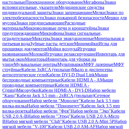
настольные
Проекционное оборудование
Мегафоны
Знаки
вспомогательные, указатели
Медицинские средства
индивидуальной защиты
Знаки запрещающие
Мелки
Знаки по
электробезопасности
Знаки пожарной безопасности
Мешки для
мусора
Знаки предписывающие
Расходные
материалы
Микроволновые печи и кронштейны
Знаки
предупреждающие
Микрофоны
Знаки сигнальные,
оградительные
Миксеры
Знаки эвакуационные
Минеральная и
питьевая вода
Зубные пасты детские
Минимойки
Иглы для
прошивки документов
Мойки воздуха
Игрушки
развивающие
Молоко
Игрушки релаксирующие
Инвентарь для
мытья окон
Мониторы
Инвентарь для уборки на
улице
Музыкальные центры
Мультиварки
МФУ лазерные
МФУ
струйные
Кабели 3xRCA (тюльпан)
Мыло и диспенсеры,
антисептические гели
Кабели DVI-D Dual Link
Мыши
беспроводные компьютерные
Кабели HDMI A - A
Мыши
проводные компьютерные
Кабели HDMI A -
C(mini)
Мясорубки
Кабели HDMI-A - DVI-D
Набор мебели
"Канц"
Кабели Jack 3.5 mm - 2xRCA (тюльпан)
Сетевое
оборудование
Набор мебели "Монолит"
Кабели Jack 3.5 mm
вилка-вилка
Набор мебели "Приоритет"
Кабели Jack 3.5 mm
вилка-розетка
Набор мебели "Фея"
Набор мебели "Эко"
Кабели
USB 2.0 A-B
Набор мебели "Этюд"
Кабели USB 2.0 A-Micro
B
Набор мягкой мебели "Club"
Кабели USB 2.0 A-Mini 5P
Набор
мягкой мебели "V-100"
Кабели USB 2.0 AM-AF
Набор мягкой