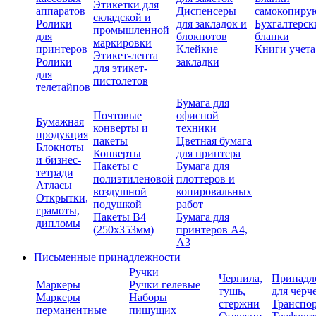
Этикетки для
аппаратов
Диспенсеры
самокопиру
складской и
Ролики
для закладок и
Бухгалтерск
промышленной
для
блокнотов
бланки
маркировки
принтеров
Клейкие
Книги учета
Этикет-лента
Ролики
закладки
для этикет-
для
пистолетов
телетайпов
Бумага для
Почтовые
офисной
Бумажная
конверты и
техники
продукция
пакеты
Цветная бумага
Блокноты
Конверты
для принтера
и бизнес-
Пакеты с
Бумага для
тетради
полиэтиленовой
плоттеров и
Атласы
воздушной
копировальных
Открытки,
подушкой
работ
грамоты,
Пакеты В4
Бумага для
дипломы
(250х353мм)
принтеров А4,
А3
Письменные принадлежности
Ручки
Чернила,
Принадл
Маркеры
Ручки гелевые
тушь,
для черч
Маркеры
Наборы
стержни
Транспо
перманентные
пишущих