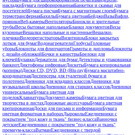
накладки
Бумага перфорированная
Банкетки и скамьи для
посетителей
Бумага писчая
Бумага с магнитным слоем
Бумага
термотрансферная
Бахилы
Бумага цветная
Бейджи
Вазы
Вафли,
пряники
Веб-камеры
Вентиляторы
Бинокли и зрительные
трубы
Весы бытовые напольные
Бланки документов
Весы
кухонные
Вешалки напольные и настенные
Вешалки-
плечики
Видеорегистраторы
Визитницы
Блоки закрытых
лотков для бумаг
Водонагреватели
Глобусы
Головные
уборы
Блокноты для флипчартов
Грамоты и дипломы
Блокноты
с дизайн-обложкой
Бочки и канистры
Брелоки для
ключей
Булавки
Держатели для бумаг
Детекторы и упаковщики
банкнот
Диктофоны цифровые
Дискеты
Бумага копировальная
(копирка)
Диски CD, DVD, BD (Blu-ray)
Бумага масштабно-
координатная
Диспенсеры для туалетной бумаги и
полотенец
Дневники для младших классов
Дневники для
музыкальной школы
Дневники для старших классов
Дневники
универсальные
Бумага цветная для
поделок
Клавиатуры
Документ-камеры
Бумага цветная для
творчества в листах
Дорожные аксессуары
Бумага цветная
крепированная
Доски для письма и информации
Бумага
цветная форматная в наборах
Дыроколы
Ежедневники с
покрытием "под кожу и ткань" бизнес-класса
Ванночки
детские
Ежедневники с покрытием "под кожу и ткань"
премиум-класса
Ватман
Ежедневники с твердой