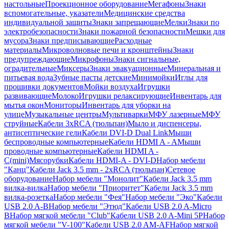
настольные
Проекционное оборудование
Мегафоны
Знаки
вспомогательные, указатели
Медицинские средства
индивидуальной защиты
Знаки запрещающие
Мелки
Знаки по
электробезопасности
Знаки пожарной безопасности
Мешки для
мусора
Знаки предписывающие
Расходные
материалы
Микроволновые печи и кронштейны
Знаки
предупреждающие
Микрофоны
Знаки сигнальные,
оградительные
Миксеры
Знаки эвакуационные
Минеральная и
питьевая вода
Зубные пасты детские
Минимойки
Иглы для
прошивки документов
Мойки воздуха
Игрушки
развивающие
Молоко
Игрушки релаксирующие
Инвентарь для
мытья окон
Мониторы
Инвентарь для уборки на
улице
Музыкальные центры
Мультиварки
МФУ лазерные
МФУ
струйные
Кабели 3xRCA (тюльпан)
Мыло и диспенсеры,
антисептические гели
Кабели DVI-D Dual Link
Мыши
беспроводные компьютерные
Кабели HDMI A - A
Мыши
проводные компьютерные
Кабели HDMI A -
C(mini)
Мясорубки
Кабели HDMI-A - DVI-D
Набор мебели
"Канц"
Кабели Jack 3.5 mm - 2xRCA (тюльпан)
Сетевое
оборудование
Набор мебели "Монолит"
Кабели Jack 3.5 mm
вилка-вилка
Набор мебели "Приоритет"
Кабели Jack 3.5 mm
вилка-розетка
Набор мебели "Фея"
Набор мебели "Эко"
Кабели
USB 2.0 A-B
Набор мебели "Этюд"
Кабели USB 2.0 A-Micro
B
Набор мягкой мебели "Club"
Кабели USB 2.0 A-Mini 5P
Набор
мягкой мебели "V-100"
Кабели USB 2.0 AM-AF
Набор мягкой