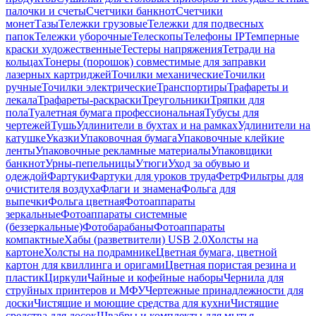
палочки и счеты
Счетчики банкнот
Счетчики
монет
Тазы
Тележки грузовые
Тележки для подвесных
папок
Тележки уборочные
Телескопы
Телефоны IP
Темперные
краски художественные
Тестеры напряжения
Тетради на
кольцах
Тонеры (порошок) совместимые для заправки
лазерных картриджей
Точилки механические
Точилки
ручные
Точилки электрические
Транспортиры
Трафареты и
лекала
Трафареты-раскраски
Треугольники
Тряпки для
пола
Туалетная бумага профессиональная
Тубусы для
чертежей
Тушь
Удлинители в бухтах и на рамках
Удлинители на
катушке
Указки
Упаковочная бумага
Упаковочные клейкие
ленты
Упаковочные рекламные материалы
Упаковщики
банкнот
Урны-пепельницы
Утюги
Уход за обувью и
одеждой
Фартуки
Фартуки для уроков труда
Фетр
Фильтры для
очистителя воздуха
Флаги и знамена
Фольга для
выпечки
Фольга цветная
Фотоаппараты
зеркальные
Фотоаппараты системные
(беззеркальные)
Фотобарабаны
Фотоаппараты
компактные
Хабы (разветвители) USB 2.0
Холсты на
картоне
Холсты на подрамнике
Цветная бумага, цветной
картон для квиллинга и оригами
Цветная пористая резина и
пластик
Циркули
Чайные и кофейные наборы
Чернила для
струйных принтеров и МФУ
Чертежные принадлежности для
доски
Чистящие и моющие средства для кухни
Чистящие
средства для досок
Швабры и комплекты для мытья