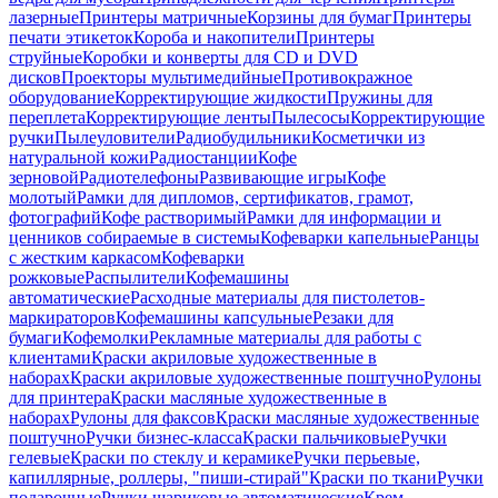
лазерные
Принтеры матричные
Корзины для бумаг
Принтеры
печати этикеток
Короба и накопители
Принтеры
струйные
Коробки и конверты для CD и DVD
дисков
Проекторы мультимедийные
Противокражное
оборудование
Корректирующие жидкости
Пружины для
переплета
Корректирующие ленты
Пылесосы
Корректирующие
ручки
Пылеуловители
Радиобудильники
Косметички из
натуральной кожи
Радиостанции
Кофе
зерновой
Радиотелефоны
Развивающие игры
Кофе
молотый
Рамки для дипломов, сертификатов, грамот,
фотографий
Кофе растворимый
Рамки для информации и
ценников собираемые в системы
Кофеварки капельные
Ранцы
с жестким каркасом
Кофеварки
рожковые
Распылители
Кофемашины
автоматические
Расходные материалы для пистолетов-
маркираторов
Кофемашины капсульные
Резаки для
бумаги
Кофемолки
Рекламные материалы для работы с
клиентами
Краски акриловые художественные в
наборах
Краски акриловые художественные поштучно
Рулоны
для принтера
Краски масляные художественные в
наборах
Рулоны для факсов
Краски масляные художественные
поштучно
Ручки бизнес-класса
Краски пальчиковые
Ручки
гелевые
Краски по стеклу и керамике
Ручки перьевые,
капиллярные, роллеры, "пиши-стирай"
Краски по ткани
Ручки
подарочные
Ручки шариковые автоматические
Крем