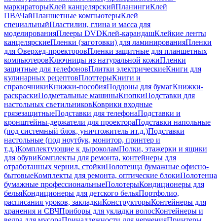
маркираторы
Клей канцелярский
Планинги
Клей
ПВА
Чай
Планшетные компьютеры
Клей
специальный
Пластилин, глина и масса для
моделирования
Плееры DVD
Клей-карандаш
Клейкие ленты
канцелярские
Пленки (заготовки) для ламинирования
Пленки
для Оверхед-проекторов
Пленки защитные для планшетных
компьютеров
Ключницы из натуральной кожи
Пленки
защитные для телефонов
Плитки электрические
Книги для
кулинарных рецептов
Плоттеры
Книги и
справочники
Книжки-пособия
Поддоны для бумаг
Книжки-
раскраски
Подметальные машины
Кнопки
Подставки для
настольных светильников
Коврики входные
грязезащитные
Подставки для телефона
Подставки и
кронштейны-держатели для проектора
Подставки напольные
(под системный блок, уничтожитель ит.д.)
Подставки
настольные (под ноутбук, монитор, принтер и
т.д.)
Комплектующие к дыроколам
Полки, этажерки и ящики
для обуви
Комплекты для ремонта, контейнеры для
отработанных чернил, стойки
Полотенца бумажные офисно-
бытовые
Комплекты для ремонта, оптические блоки
Полотенца
бумажные профессиональные
Полотеры
Кондиционеры для
белья
Кондиционеры для детского белья
Портфолио,
расписания уроков, закладки
Конструкторы
Контейнеры для
хранения и СВЧ
Приборы для укладки волос
Контейнеры и
ведра для мусора
Принадлежности для черчения
Принтеры