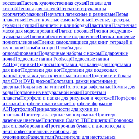
восковая
Пастель художественная сухая
Пеналы для
кистей
Пеналы для ключей
Перчатки и рукавицы
хлопчатобумажные
Перчатки латексные и резиновые
Перья
плакатные
Печати круглые самонаборные
Печенье, крекеры,
сухари и сушки
Планшеты и клипборды
Пластилин
Пластичная
масса для моделирования
Платки носовые
Пленки воздушно-
пузырчатые
Пленки оберточные подарочные
Пленки пищевые
полиэтиленовые
Пленки самоклеящиеся для книг, тетрадей и
журналов
Пломбираторы
Пломбы для
опломбирования
Подарочные наборы с ножом
Подарочные
ножи
Подвесные папки Foolscap
Подвесные папки
А4
Подгузники
Подносы
Подставки для календаря
Подставки
для книг
Подставки для ног
Подставки для подвесных
папок
Подставки для скрепок магнитные
Подставки и боксы
для CD и DVD дисков
Подставки, рамки настенные и
дверные
Покрытия на унитаз
Полотенца вафельные
Помпы для
воды
Портмоне из натуральной кожи
Портреты и
плакаты
Портфели и папки для рисунков и чертежей
Портфели
из кожи
Портфели пластиковые
Портфели форматов
А3
Портфолио
Принадлежности для кухни из
пластика
Принтеры лазерные монохромные
Принтеры
лазерные цветные
Приставки Смарт-ТВ
Прищепки
Проволока
для опломбирования
Протирочная бумага и диспенсеры к
ней
Профессиональные наборы для
художников
Разделители
Разделители для настольных