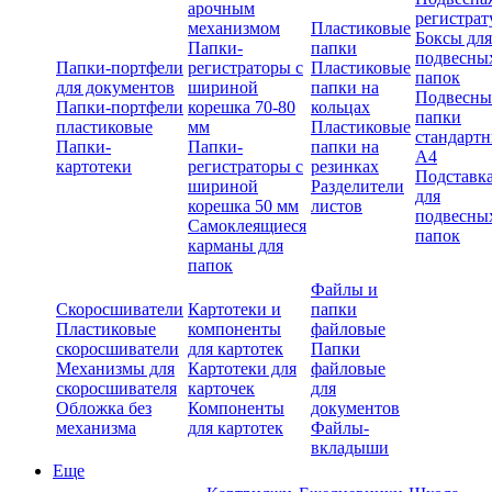
арочным
регистрат
механизмом
Пластиковые
Боксы для
Папки-
папки
подвесны
Папки-портфели
регистраторы с
Пластиковые
папок
для документов
шириной
папки на
Подвесны
Папки-портфели
корешка 70-80
кольцах
папки
пластиковые
мм
Пластиковые
стандарт
Папки-
Папки-
папки на
А4
картотеки
регистраторы с
резинках
Подставк
шириной
Разделители
для
корешка 50 мм
листов
подвесны
Самоклеящиеся
папок
карманы для
папок
Файлы и
Скоросшиватели
Картотеки и
папки
Пластиковые
компоненты
файловые
скоросшиватели
для картотек
Папки
Механизмы для
Картотеки для
файловые
скоросшивателя
карточек
для
Обложка без
Компоненты
документов
механизма
для картотек
Файлы-
вкладыши
Еще