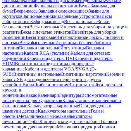
обложкой
Ватные палочки и диски
Еженедельники
Жесткие
диски внешние
Журналы регистрации
Ведра
Зажимы для
бумаг
Веера-кассы
Закладки самоклеящиеся
Замки для
ноутбуков
Записные книжки
Зарядные устройства
Весы
лабораторные
Зефир, мармелад
Весы напольные
Знаки
безопасности
Весы почтовые
Инвентарь для уборки на улице и
реагенты
Весы с печатью этикеток
Инвентарь для уборки
помещений
Весы торговые
Интерактивные доски, дисплеи и
системы
Весы фасовочные
Источники бесперебойного
питания
Вешалки напольные
Йогуртницы
Вешалки
настенные
Кабели RCA (тюльпан)
Кабели для сетевых
соединений
Кабели и адаптеры DVI
Кабели и адаптеры
HDMI
Визитницы и кредитницы однорядные
карманные
Кабели и адаптеры VGA/SVGA (D-
SUB)
Визитницы настольные
Визитницы-картотеки
Кабели и
хабы USB для подключения периферии и других
устройств
Вилки
Кабели питания
Витрины, стойки, дисплеи,
кружки и
монетницы
Какао
Календари
Гарнитуры
Вспомогательные
инструменты для художников
Калькуляторы инженерные и
финансовые
Калькуляторы карманные
Гели для душа и
шампуни детские
Калькуляторы настольные
Гели и
блестки
Металлическая мебель
Калькуляторы
печатающие
Гербы
Канцелярские детские наборы
Головки
печатающие для плоттеров
Молочная продукция
Горшки