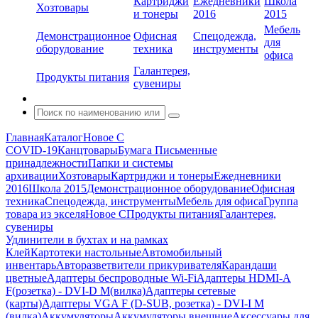
Картриджи
Ежедневники
Школа
Хозтовары
и тонеры
2016
2015
Мебель
Демонстрационное
Офисная
Спецодежда,
для
оборудование
техника
инструменты
офиса
Галантерея,
Продукты питания
сувениры
Главная
Каталог
Новое С
COVID-19
Канцтовары
Бумага
Письменные
принадлежности
Папки и системы
архивации
Хозтовары
Картриджи и тонеры
Ежедневники
2016
Школа 2015
Демонстрационное оборудование
Офисная
техника
Спецодежда, инструменты
Мебель для офиса
Группа
товара из экселя
Новое С
Продукты питания
Галантерея,
сувениры
Удлинители в бухтах и на рамках
Клей
Картотеки настольные
Автомобильный
инвентарь
Авторазветвители прикуривателя
Карандаши
цветные
Адаптеры беспроводные Wi-Fi
Адаптеры HDMI-A
F(розетка) - DVI-D M(вилка)
Адаптеры сетевые
(карты)
Адаптеры VGA F (D-SUB, розетка) - DVI-I M
(вилка)
Аккумуляторы
Аккумуляторы внешние
Аксессуары для