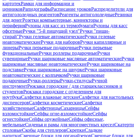
картотек
Рамки для информации и
ценников
Рапидографы
Расписание уроков
Распределители для
антигололедных реагентов
Реагенты антигололедные
Резинки
для денег
Розетки компьютерные, коннекторы и
периферия
Рулоны для касс из термобумаги
Рулоны для касс
офсетные
Ручки "5-й пишущий узел"
Ручки "пиши-
стирай"
Ручки гелевые автоматические
Ручки гелевые
неавтоматические
Ручки для наборов
Ручки капиллярные и
линеры
Ручки перьевые подарочные
Ручки перьевые
функциональные
Ручки роллеры подарочные
Ручки
сувенирные
Ручки шариковые масляные автоматические
Ручки
шариковые масляные неавтоматические
Ручки шариковые на
подставке
Ручки шариковые на шнурке
Ручки шариковые
неавтоматические с колпачком
Ручки шариковые
подарочные
Ручки-роллеры
Ручки-стилусы
Ручной
инструмент
Рюкзаки городские / для старшеклассников и
студентов
Рюкзаки городские с отделением для
ноутбука
Салфетки влажные детские
Салфетки для настольных
диспенсеров
Салфетки косметические
Салфетки
хозяйственные
Салфетницы
Сахарницы
Сейфы
взломостойкие
Сейфы огне-взломостойкие
Сейфы
огнестойкие
Сейфы оружейные
Сейфы офисные,
мебельные
Сиденья и рамы для многоместных кресел
Скатерти
столовые
Скобы для степлеров
Скрепки
Сладкие
напитки
Сменные блоки для органайзеров
Сменные блоки для