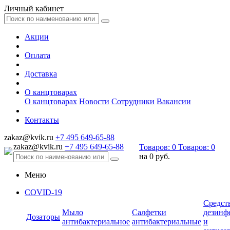
Личный кабинет
Акции
Оплата
Доставка
О канцтоварах
О канцтоварах
Новости
Сотрудники
Вакансии
Контакты
zakaz@kvik.ru
+7 495 649-65-88
zakaz@kvik.ru
+7 495 649-65-88
Товаров:
0
Товаров:
0
на
0 руб.
Меню
COVID-19
Средст
Мыло
Салфетки
дезинф
Дозаторы
антибактериальное
антибактериальные
и