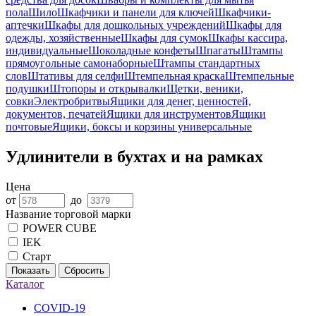
пола
Шило
Шкафчики и панели для ключей
Шкафчики-
аптечки
Шкафы для дошкольных учреждений
Шкафы для
одежды, хозяйственные
Шкафы для сумок
Шкафы кассира,
индивидуальные
Шоколадные конфеты
Шпагаты
Штампы
прямоугольные самонаборные
Штампы стандартных
слов
Штативы для селфи
Штемпельная краска
Штемпельные
подушки
Штопоры и открывалки
Щетки, веники,
совки
Электробритвы
Ящики для денег, ценностей,
документов, печатей
Ящики для инструментов
Ящики
почтовые
Ящики, боксы и корзины универсальные
Удлинители в бухтах и на рамках
Цена
от
до
Название торговой марки
POWER CUBE
IEK
Старт
Показать
Сбросить
Каталог
COVID-19