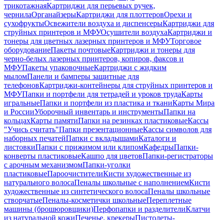
трикотажная
Картриджи для перьевых ручек,
чернила
Органайзеры
Картриджи для плоттеров
Орехи и
сухофрукты
Освежители воздуха и диспенсеры
Картриджи для
струйных принтеров и МФУ
Осушители воздуха
Картриджи и
тонеры для цветных лазерных принтеров и МФУ
Торговое
оборудование
Пакеты почтовые
Картриджи и тонеры для
черно-белых лазерных принтеров, копиров, факсов и
МФУ
Пакеты упаковочные
Картриджи с жидким
мылом
Панели и бамперы защитные для
телефонов
Картриджи-контейнеры для струйных принтеров и
МФУ
Папки и портфели для тетрадей и уроков труда
Карты
игральные
Папки и портфели из пластика и ткани
Карты Мира
и России
Уборочный инвентарь и инструменты
Папки на
кольцах
Карты памяти
Папки на резинках пластиковые
Кассы
"Учись считать"
Папки презентационные
Кассы символов для
наборных печатей
Папки с вкладышами
Каталоги и
листовки
Папки с прижимом или клипом
Кафедры
Папки-
конверты пластиковые
Кашпо для цветов
Папки-регистраторы
с арочным механизмом
Папки-уголки
пластиковые
Пароочистители
Кисти художественные из
натурального волоса
Пеналы школьные с наполнением
Кисти
художественные из синтетического волоса
Пеналы школьные
створчатые
Пеналы-косметички школьные
Переплетные
машины (брошюровщики)
Перфопапки и разделители
Клатчи
из натуральной кожи
Печенье, крекеры
Пистолеты-