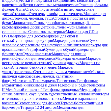
(поддоны)
Лотки и подставки секционные
Стабилизаторы
напряжения
Лотки настенные металлические
Стаканы, бокалы,
фужеры
Лупы
Стеклоочистители
Магнитно-маркерные
доски
Стеллажи
Степлеры, скобы, антистеплеры
Магниты для
досок
Стержни, чернила, тушь
Стойки и подставки для
бумаг
Маринаторы
Столы для офисных столовых, баров и
кафе
Маркерные доски детские
Столы журнальные и
сервировочные
Столы компьютерные
Маркеры для CD и
DVD
Маркеры для досок
Маркеры для окон и
стекла
Сувенирная продукция
Маркеры для пленок
Сумки
деловые с отделением для ноутбука и планшетов
Маркеры для
промышленной графики
Сумки для обуви
Маркеры для
флипчартов
Сумки школьные
Маркеры для шин и
резины
Сумочки для телефонов
Маркеры лаковые
Маркеры
нестираемые перманентные
Сушилки для рук
Маркеры по
ткани
Счетчики банкнот и монет
Маркеры
ультрафиолетовые
Счетчики с ручным управлением
Маски и
шапочки одноразовые
Тарелки, салатники,
блюда
Мастихины
Текстмаркеры
Телевизоры
Телефонные
алфавитные книжки
Мёд и джем
Телефоны и радиотелефоны
IP
Мел белый и цветной
Телефоны проводные
Мел, графит,
сепия, сангина, соус, уголь художественные
Тепловентиляторы
и тепловые пушки
Тепловые завесы
Мелки и карандаши
восковые
Термопленки для факсов
Термосы
Метеостанции и
барометры
Тетради 12-24 листов
Механизмы для