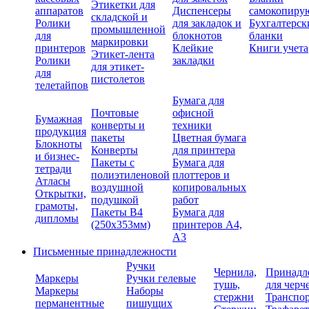
Этикетки для
аппаратов
Диспенсеры
самокопиру
складской и
Ролики
для закладок и
Бухгалтерск
промышленной
для
блокнотов
бланки
маркировки
принтеров
Клейкие
Книги учета
Этикет-лента
Ролики
закладки
для этикет-
для
пистолетов
телетайпов
Бумага для
Почтовые
офисной
Бумажная
конверты и
техники
продукция
пакеты
Цветная бумага
Блокноты
Конверты
для принтера
и бизнес-
Пакеты с
Бумага для
тетради
полиэтиленовой
плоттеров и
Атласы
воздушной
копировальных
Открытки,
подушкой
работ
грамоты,
Пакеты В4
Бумага для
дипломы
(250х353мм)
принтеров А4,
А3
Письменные принадлежности
Ручки
Чернила,
Принадл
Маркеры
Ручки гелевые
тушь,
для черч
Маркеры
Наборы
стержни
Транспо
перманентные
пишущих