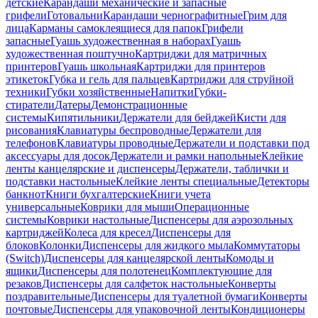
детские
Карандаши механические и запасные
грифели
Готовальни
Карандаши чернографитные
Грим для
лица
Карманы самоклеящиеся для папок
Грифели
запасные
Гуашь художественная в наборах
Гуашь
художественная поштучно
Картриджи для матричных
принтеров
Гуашь школьная
Картриджи для принтеров
этикеток
Губка и гель для пальцев
Картриджи для струйной
техники
Губки хозяйственные
Напитки
Губки-
стиратели
Датеры
Демонстрационные
системы
Кипятильники
Держатели для бейджей
Кисти для
рисования
Клавиатуры беспроводные
Держатели для
телефонов
Клавиатуры проводные
Держатели и подставки под
аксессуары для досок
Держатели и рамки напольные
Клейкие
ленты канцелярские и диспенсеры
Держатели, таблички и
подставки настольные
Клейкие ленты специальные
Детекторы
банкнот
Книги бухгалтерские
Книги учета
универсальные
Коврики для мыши
Операционные
системы
Коврики настольные
Диспенсеры для аэрозольных
картриджей
Колеса для кресел
Диспенсеры для
блоков
Колонки
Диспенсеры для жидкого мыла
Коммутаторы
(Switch)
Диспенсеры для канцелярской ленты
Комоды и
ящики
Диспенсеры для полотенец
Комплектующие для
резаков
Диспенсеры для салфеток настольные
Конверты
поздравительные
Диспенсеры для туалетной бумаги
Конверты
почтовые
Диспенсеры для упаковочной ленты
Кондиционеры