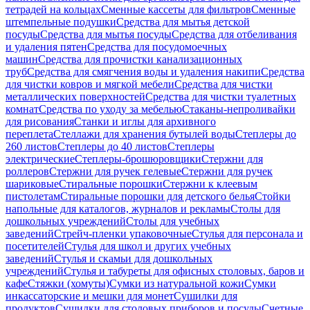
тетрадей на кольцах
Сменные кассеты для фильтров
Сменные
штемпельные подушки
Средства для мытья детской
посуды
Средства для мытья посуды
Средства для отбеливания
и удаления пятен
Средства для посудомоечных
машин
Средства для прочистки канализационных
труб
Средства для смягчения воды и удаления накипи
Средства
для чистки ковров и мягкой мебели
Средства для чистки
металлических поверхностей
Средства для чистки туалетных
комнат
Средства по уходу за мебелью
Стаканы-непроливайки
для рисования
Станки и иглы для архивного
переплета
Стеллажи для хранения бутылей воды
Степлеры до
260 листов
Степлеры до 40 листов
Степлеры
электрические
Степлеры-брошюровщики
Стержни для
роллеров
Стержни для ручек гелевые
Стержни для ручек
шариковые
Стиральные порошки
Стержни к клеевым
пистолетам
Стиральные порошки для детского белья
Стойки
напольные для каталогов, журналов и рекламы
Столы для
дошкольных учреждений
Столы для учебных
заведений
Стрейч-пленки упаковочные
Стулья для персонала и
посетителей
Стулья для школ и других учебных
заведений
Стулья и скамьи для дошкольных
учреждений
Стулья и табуреты для офисных столовых, баров и
кафе
Стяжки (хомуты)
Сумки из натуральной кожи
Сумки
инкассаторские и мешки для монет
Сушилки для
продуктов
Сушилки для столовых приборов и посуды
Счетные