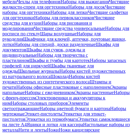
мебели
Чехлы для телефонов
Наборы для выжигания
Чистящие
жидкости-спреи для оргтехники
Наборы для досок
Чистящие
наборы для оргтехники
Наборы для лепки
Чистящие салфетки
для оргтехники
Наборы для первоклассников
Чистящие
средства для кухни
Наборы для рисования и
моделирования
Чистящие средства универсальные
Наборы для
росписи по стеклу
Шары воздушные
Наборы для
рукоделия
Шкафчики для ключей, аптечки, почтовые ящики,
лотки
Наборы для специй, доски разделочные
Шкафы для
документов
Шкафы для сумок, одежды и
индивидуальные
Наборы для творчества с
пластилином
Шкафы и тумбы для картотек
Наборы запасных
грифелей для циркулей
Шкафы тканевые для
одежды
Школьные журналы
Наборы кистей художественных
из натурального волоса
Шоколад
Наборы кистей
художественных из синтетического волоса
Штампы и
печати
Наборы офисные пластиковые с наполнением
Экраны
напольные
Наборы с ежедневником
Экраны настенные
Наборы
с френч-прессом
Электровеники и аккумуляторы к
ним
Наборы столовых приборов
Элементы
светоотражающие
Наборы цветной бумаги и картона
Наборы
чертежные
Этикет-пистолеты
Этикетки для этикет-
пистолетов
Этикетки из термобумаги
Этикетки самоклеящиеся
на листе А4
Ящики и лотки для кассира
Настольные наборы из
металла
Нити и ленты
Ножи
Ножи канцелярские