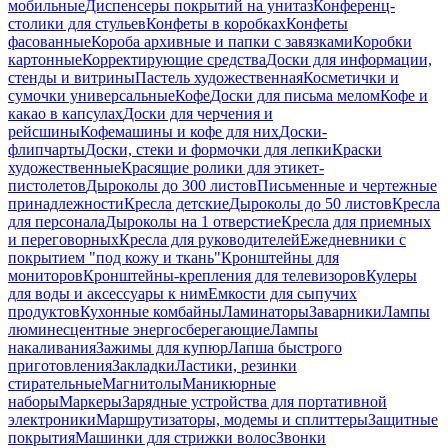
мобильные
Диспенсеры покрытий на унитаз
Конференц-
столики для стульев
Конфеты в коробках
Конфеты
фасованные
Короба архивные и папки с завязками
Коробки
картонные
Корректирующие средства
Доски для информации,
стенды и витрины
Пастель художественная
Косметички и
сумочки универсальные
Кофе
Доски для письма мелом
Кофе и
какао в капсулах
Доски для черчения и
рейсшины
Кофемашины и кофе для них
Доски-
флипчарты
Доски, стеки и формочки для лепки
Краски
художественные
Красящие ролики для этикет-
пистолетов
Дыроколы до 300 листов
Письменные и чертежные
принадлежности
Кресла детские
Дыроколы до 50 листов
Кресла
для персонала
Дыроколы на 1 отверстие
Кресла для приемных
и переговорных
Кресла для руководителей
Ежедневники с
покрытием "под кожу и ткань"
Кронштейны для
мониторов
Кронштейны-крепления для телевизоров
Кулеры
для воды и аксессуары к ним
Емкости для сыпучих
продуктов
Кухонные комбайны
Ламинаторы
Заварники
Лампы
люминесцентные энергосберегающие
Лампы
накаливания
Зажимы для купюр
Лапша быстрого
приготовления
Закладки
Ластики, резинки
стирательные
Магнитолы
Маникюрные
наборы
Маркеры
Зарядные устройства для портативной
электроники
Маршрутизаторы, модемы и сплиттеры
Защитные
покрытия
Машинки для стрижки волос
Звонки