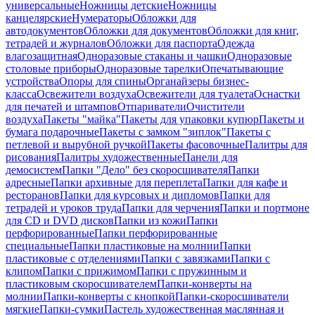
универсальные
Ножницы детские
Ножницы
канцелярские
Нумераторы
Обложки для
автодокументов
Обложки для документов
Обложки для книг,
тетрадей и журналов
Обложки для паспорта
Одежда
влагозащитная
Одноразовые стаканы и чашки
Одноразовые
столовые приборы
Одноразовые тарелки
Опечатывающие
устройства
Опоры для спины
Органайзеры бизнес-
класса
Освежители воздуха
Освежители для туалета
Оснастки
для печатей и штампов
Отпариватели
Очистители
воздуха
Пакеты "майка"
Пакеты для упаковки купюр
Пакеты и
бумага подарочные
Пакеты с замком "зиплок"
Пакеты с
петлевой и вырубной ручкой
Пакеты фасовочные
Палитры для
рисования
Палитры художественные
Панели для
демосистем
Папки "Дело" без скоросшивателя
Папки
адресные
Папки архивные для переплета
Папки для кафе и
ресторанов
Папки для курсовых и дипломов
Папки для
тетрадей и уроков труда
Папки для черчения
Папки и портмоне
для CD и DVD дисков
Папки из кожи
Папки
перфорированные
Папки перфорированные
специальные
Папки пластиковые на молнии
Папки
пластиковые с отделениями
Папки с завязками
Папки с
клипом
Папки с прижимом
Папки с пружинным и
пластиковым скоросшивателем
Папки-конверты на
молнии
Папки-конверты с кнопкой
Папки-скоросшиватели
мягкие
Папки-сумки
Пастель художественная маслянная и