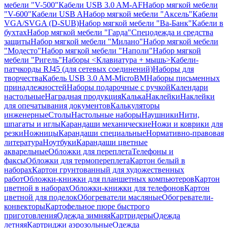
мебели "V-500"
Кабели USB 3.0 AM-AF
Набор мягкой мебели
"V-600"
Кабели USB A
Набор мягкой мебели "Аксель"
Кабели
VGA/SVGA (D-SUB)
Набор мягкой мебели "Ва-Банк"
Кабели в
бухтах
Набор мягкой мебели "Гарда"
Спецодежда и средства
защиты
Набор мягкой мебели "Милано"
Набор мягкой мебели
"Модесто"
Набор мягкой мебели "Наполи"
Набор мягкой
мебели "Ригель"
Наборы <Клавиатура + мышь>
Кабели-
патчкорды RJ45 (для сетевых соединений)
Наборы для
творчества
Кабель USB 3.0 AM-MicroBM
Наборы письменных
принадлежностей
Наборы подарочные с ручкой
Календари
настольные
Наградная продукция
Калька
Наклейки
Наклейки
для опечатывания документов
Калькуляторы
инженерные
Столы
Настольные наборы
Наушники
Нити,
шпагаты и иглы
Карандаши механические
Ножи и коврики для
резки
Ножницы
Карандаши специальные
Нормативно-правовая
литература
Ноутбуки
Карандаши цветные
акварельные
Обложки для переплета
Телефоны и
факсы
Обложки для термопереплета
Картон белый в
наборах
Картон грунтованный для художественных
работ
Обложки-книжки для планшетных компьютеров
Картон
цветной в наборах
Обложки-книжки для телефонов
Картон
цветной для поделок
Обогреватели масляные
Обогреватели-
конвекторы
Картофельное пюре быстрого
приготовления
Одежда зимняя
Картридеры
Одежда
летняя
Картриджи аэрозольные
Одежда