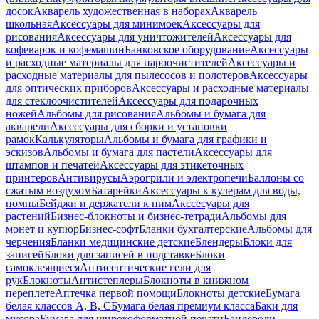
досок
Акварель художественная в наборах
Акварель
школьная
Аксессуары для минимоек
Аксессуары для
рисования
Аксессуары для уничтожителей
Аксессуары для
кофеварок и кофемашин
Банковское оборудование
Аксессуары
и расходные материалы для пароочистителей
Аксессуары и
расходные материалы для пылесосов и полотеров
Аксессуары
для оптических приборов
Аксессуары и расходные материалы
для стеклоочистителей
Аксессуары для подарочных
ножей
Альбомы для рисования
Альбомы и бумага для
акварели
Аксессуары для сборки и установки
рамок
Калькуляторы
Альбомы и бумага для графики и
эскизов
Альбомы и бумага для пастели
Аксессуары для
штампов и печатей
Аксессуары для этикеточных
принтеров
Антивирусы
Аэрогрили и электропечи
Баллоны со
сжатым воздухом
Батарейки
Аксессуары к кулерам для воды,
помпы
Бейджи и держатели к ним
Акссесуары для
растений
Бизнес-блокноты и бизнес-тетради
Альбомы для
монет и купюр
Бизнес-софт
Бланки бухгалтерские
Альбомы для
черчения
Бланки медицинские детские
Блендеры
Блоки для
записей
Блоки для записей в подставке
Блоки
самоклеящиеся
Антисептические гели для
рук
Блокноты
Антистеплеры
Блокноты в книжном
переплете
Аптечка первой помощи
Блокноты детские
Бумага
белая классов А, В, С
Бумага белая премиум класса
Баки для
мусора
Бумага для широкоформатной печати
Бандероли,