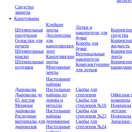
антисе
Средства
защиты
Канцтовары
Клейкие
Лотки и
Штемпельная
ленты
Корректи
накопители для
продукция
Диспенсеры
средства
бумаг
Оснастки для
для
Корректи
Короба для
печати
канцелярских
жидкость
бумаг
Штемпельные
лент
Корректи
Вертикальные
краски
Канцелярские
лента
накопители
Штемпельные
ленты
Корректи
Комплектующие
подушки
Монтажные
карандаш
для лотков
ленты
Настольные
наборы
Дыроколы
Настольные
Скобы для
Дыроколы до
наборы из
степлеров
Офисные 
65 листов
дерева и
Скобы для
ножницы
Мощные
металла
степлеров №10
Ножницы
дыроколы
Настольные
Скобы для
детские
Расходные
наборы
степлеров №23
Ножницы
материалы для
деревянные
Скобы для
Запасные 
дыроколов
Настольные
степлеров №24
наборы