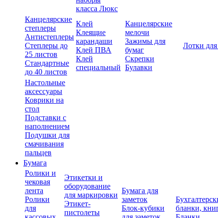
класса Люкс
Канцелярские
Клей
Канцелярские
степлеры
Клеящие
мелочи
Антистеплеры
карандаши
Зажимы для
Степлеры до
Лотки для
Клей ПВА
бумаг
25 листов
Клей
Скрепки
Стандартные
специальный
Булавки
до 40 листов
Настольные
аксессуары
Коврики на
стол
Подставки с
наполнением
Подушки для
смачивания
пальцев
Бумага
Ролики и
Этикетки и
чековая
оборудование
лента
Бумага для
для маркировки
Ролики
заметок
Бухгалтерск
Этикет-
для
Блок-кубики
бланки, кни
пистолеты
кассовых
для заметок
Бланки