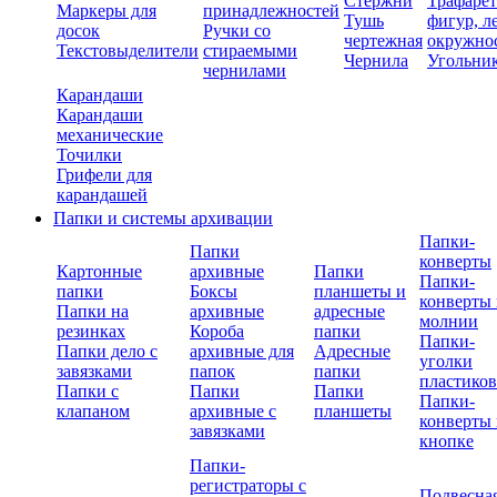
Стержни
Трафаре
Маркеры для
принадлежностей
Тушь
фигур, л
досок
Ручки со
чертежная
окружно
Текстовыделители
стираемыми
Чернила
Угольни
чернилами
Карандаши
Карандаши
механические
Точилки
Грифели для
карандашей
Папки и системы архивации
Папки-
Папки
конверты
Картонные
архивные
Папки
Папки-
папки
Боксы
планшеты и
конверты 
Папки на
архивные
адресные
молнии
резинках
Короба
папки
Папки-
Папки дело с
архивные для
Адресные
уголки
завязками
папок
папки
пластико
Папки с
Папки
Папки
Папки-
клапаном
архивные с
планшеты
конверты 
завязками
кнопке
Папки-
регистраторы с
Подвесна