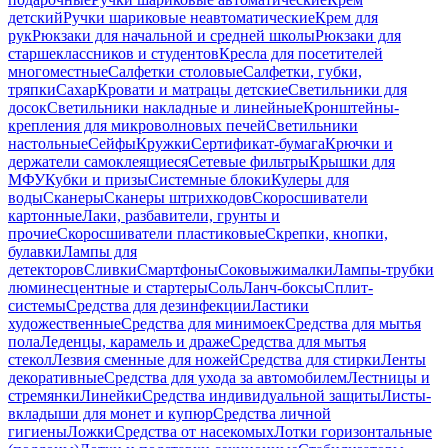
детский
Ручки шариковые неавтоматические
Крем для
рук
Рюкзаки для начальной и средней школы
Рюкзаки для
старшеклассников и студентов
Кресла для посетителей
многоместные
Салфетки столовые
Салфетки, губки,
тряпки
Сахар
Кровати и матрацы детские
Светильники для
досок
Светильники накладные и линейные
Кронштейны-
крепления для микроволновых печей
Светильники
настольные
Сейфы
Кружки
Сертификат-бумага
Крючки и
держатели самоклеящиеся
Сетевые фильтры
Крышки для
МФУ
Кубки и призы
Системные блоки
Кулеры для
воды
Сканеры
Сканеры штрихкодов
Скоросшиватели
картонные
Лаки, разбавители, грунты и
прочие
Скоросшиватели пластиковые
Скрепки, кнопки,
булавки
Лампы для
детекторов
Сливки
Смартфоны
Соковыжималки
Лампы-трубки
люминесцентные и стартеры
Соль
Ланч-боксы
Сплит-
системы
Средства для дезинфекции
Ластики
художественные
Средства для минимоек
Средства для мытья
пола
Леденцы, карамель и драже
Средства для мытья
стекол
Лезвия сменные для ножей
Средства для стирки
Ленты
декоративные
Средства для ухода за автомобилем
Лестницы и
стремянки
Линейки
Средства индивидуальной защиты
Листы-
вкладыши для монет и купюр
Средства личной
гигиены
Ложки
Средства от насекомых
Лотки горизонтальные