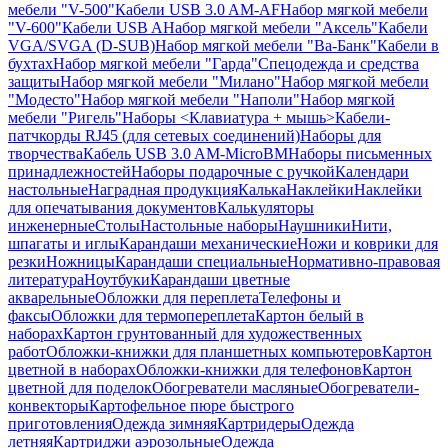
мебели "V-500"
Кабели USB 3.0 AM-AF
Набор мягкой мебели
"V-600"
Кабели USB A
Набор мягкой мебели "Аксель"
Кабели
VGA/SVGA (D-SUB)
Набор мягкой мебели "Ва-Банк"
Кабели в
бухтах
Набор мягкой мебели "Гарда"
Спецодежда и средства
защиты
Набор мягкой мебели "Милано"
Набор мягкой мебели
"Модесто"
Набор мягкой мебели "Наполи"
Набор мягкой
мебели "Ригель"
Наборы <Клавиатура + мышь>
Кабели-
патчкорды RJ45 (для сетевых соединений)
Наборы для
творчества
Кабель USB 3.0 AM-MicroBM
Наборы письменных
принадлежностей
Наборы подарочные с ручкой
Календари
настольные
Наградная продукция
Калька
Наклейки
Наклейки
для опечатывания документов
Калькуляторы
инженерные
Столы
Настольные наборы
Наушники
Нити,
шпагаты и иглы
Карандаши механические
Ножи и коврики для
резки
Ножницы
Карандаши специальные
Нормативно-правовая
литература
Ноутбуки
Карандаши цветные
акварельные
Обложки для переплета
Телефоны и
факсы
Обложки для термопереплета
Картон белый в
наборах
Картон грунтованный для художественных
работ
Обложки-книжки для планшетных компьютеров
Картон
цветной в наборах
Обложки-книжки для телефонов
Картон
цветной для поделок
Обогреватели масляные
Обогреватели-
конвекторы
Картофельное пюре быстрого
приготовления
Одежда зимняя
Картридеры
Одежда
летняя
Картриджи аэрозольные
Одежда