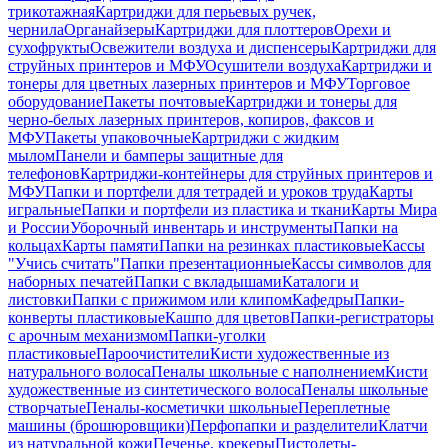
трикотажная
Картриджи для перьевых ручек,
чернила
Органайзеры
Картриджи для плоттеров
Орехи и
сухофрукты
Освежители воздуха и диспенсеры
Картриджи для
струйных принтеров и МФУ
Осушители воздуха
Картриджи и
тонеры для цветных лазерных принтеров и МФУ
Торговое
оборудование
Пакеты почтовые
Картриджи и тонеры для
черно-белых лазерных принтеров, копиров, факсов и
МФУ
Пакеты упаковочные
Картриджи с жидким
мылом
Панели и бамперы защитные для
телефонов
Картриджи-контейнеры для струйных принтеров и
МФУ
Папки и портфели для тетрадей и уроков труда
Карты
игральные
Папки и портфели из пластика и ткани
Карты Мира
и России
Уборочный инвентарь и инструменты
Папки на
кольцах
Карты памяти
Папки на резинках пластиковые
Кассы
"Учись считать"
Папки презентационные
Кассы символов для
наборных печатей
Папки с вкладышами
Каталоги и
листовки
Папки с прижимом или клипом
Кафедры
Папки-
конверты пластиковые
Кашпо для цветов
Папки-регистраторы
с арочным механизмом
Папки-уголки
пластиковые
Пароочистители
Кисти художественные из
натурального волоса
Пеналы школьные с наполнением
Кисти
художественные из синтетического волоса
Пеналы школьные
створчатые
Пеналы-косметички школьные
Переплетные
машины (брошюровщики)
Перфопапки и разделители
Клатчи
из натуральной кожи
Печенье, крекеры
Пистолеты-