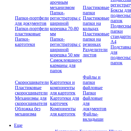
арочным
регистрат
механизмом
Пластиковые
Боксы для
Папки-
папки
подвесны
Папки-портфели
регистраторы с
Пластиковые
папок
для документов
шириной
папки на
Подвесны
Папки-портфели
корешка 70-80
кольцах
папки
пластиковые
мм
Пластиковые
стандарт
Папки-
Папки-
папки на
А4
картотеки
регистраторы с
резинках
Подставк
шириной
Разделители
для
корешка 50 мм
листов
подвесны
Самоклеящиеся
папок
карманы для
папок
Файлы и
Скоросшиватели
Картотеки и
папки
Пластиковые
компоненты
файловые
скоросшиватели
для картотек
Папки
Механизмы для
Картотеки для
файловые
скоросшивателя
карточек
для
Обложка без
Компоненты
документов
механизма
для картотек
Файлы-
вкладыши
Еще