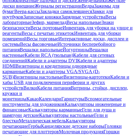
обложкой
Ватные палочки и диски
Еженедельники
Жесткие
диски внешние
Журналы регистрации
Ведра
Зажимы для
бумаг
Веера-кассы
Закладки самоклеящиеся
Замки для
ноутбуков
Записные книжки
Зарядные устройства
Весы
лабораторные
Зефир, мармелад
Весы напольные
Знаки
безопасности
Весы почтовые
Инвентарь для уборки на улице и
реагенты
Весы с печатью этикеток
Инвентарь для уборки
помещений
Весы торговые
Интерактивные доски, дисплеи и
системы
Весы фасовочные
Источники бесперебойного
питания
Вешалки напольные
Йогуртницы
Вешалки
настенные
Кабели RCA (тюльпан)
Кабели для сетевых
соединений
Кабели и адаптеры DVI
Кабели и адаптеры
HDMI
Визитницы и кредитницы однорядные
карманные
Кабели и адаптеры VGA/SVGA (D-
SUB)
Визитницы настольные
Визитницы-картотеки
Кабели и
хабы USB для подключения периферии и других
устройств
Вилки
Кабели питания
Витрины, стойки, дисплеи,
кружки и
монетницы
Какао
Календари
Гарнитуры
Вспомогательные
инструменты для художников
Калькуляторы инженерные и
финансовые
Калькуляторы карманные
Гели для душа и
шампуни детские
Калькуляторы настольные
Гели и
блестки
Металлическая мебель
Калькуляторы
печатающие
Гербы
Канцелярские детские наборы
Головки
печатающие для плоттеров
Молочная продукция
Горшки