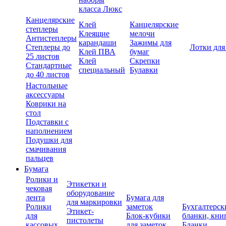
класса Люкс
Канцелярские
Клей
Канцелярские
степлеры
Клеящие
мелочи
Антистеплеры
карандаши
Зажимы для
Степлеры до
Лотки для
Клей ПВА
бумаг
25 листов
Клей
Скрепки
Стандартные
специальный
Булавки
до 40 листов
Настольные
аксессуары
Коврики на
стол
Подставки с
наполнением
Подушки для
смачивания
пальцев
Бумага
Ролики и
Этикетки и
чековая
оборудование
лента
Бумага для
для маркировки
Ролики
заметок
Бухгалтерск
Этикет-
для
Блок-кубики
бланки, кни
пистолеты
кассовых
для заметок
Бланки