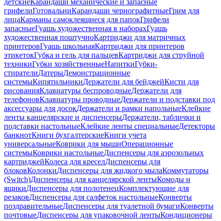
детские
Карандаши механические и запасные
грифели
Готовальни
Карандаши чернографитные
Грим для
лица
Карманы самоклеящиеся для папок
Грифели
запасные
Гуашь художественная в наборах
Гуашь
художественная поштучно
Картриджи для матричных
принтеров
Гуашь школьная
Картриджи для принтеров
этикеток
Губка и гель для пальцев
Картриджи для струйной
техники
Губки хозяйственные
Напитки
Губки-
стиратели
Датеры
Демонстрационные
системы
Кипятильники
Держатели для бейджей
Кисти для
рисования
Клавиатуры беспроводные
Держатели для
телефонов
Клавиатуры проводные
Держатели и подставки под
аксессуары для досок
Держатели и рамки напольные
Клейкие
ленты канцелярские и диспенсеры
Держатели, таблички и
подставки настольные
Клейкие ленты специальные
Детекторы
банкнот
Книги бухгалтерские
Книги учета
универсальные
Коврики для мыши
Операционные
системы
Коврики настольные
Диспенсеры для аэрозольных
картриджей
Колеса для кресел
Диспенсеры для
блоков
Колонки
Диспенсеры для жидкого мыла
Коммутаторы
(Switch)
Диспенсеры для канцелярской ленты
Комоды и
ящики
Диспенсеры для полотенец
Комплектующие для
резаков
Диспенсеры для салфеток настольные
Конверты
поздравительные
Диспенсеры для туалетной бумаги
Конверты
почтовые
Диспенсеры для упаковочной ленты
Кондиционеры