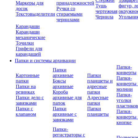
Стержни
Трафаре
Маркеры для
принадлежностей
Тушь
фигур, л
досок
Ручки со
чертежная
окружно
Текстовыделители
стираемыми
Чернила
Угольни
чернилами
Карандаши
Карандаши
механические
Точилки
Грифели для
карандашей
Папки и системы архивации
Папки-
Папки
конверты
Картонные
архивные
Папки
Папки-
папки
Боксы
планшеты и
конверты 
Папки на
архивные
адресные
молнии
резинках
Короба
папки
Папки-
Папки дело с
архивные для
Адресные
уголки
завязками
папок
папки
пластико
Папки с
Папки
Папки
Папки-
клапаном
архивные с
планшеты
конверты 
завязками
кнопке
Папки-
регистраторы с
Подвесна