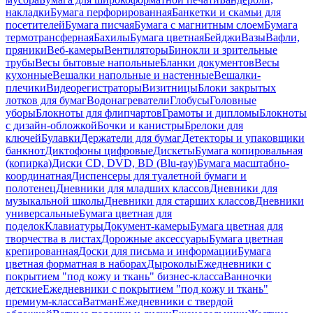
накладки
Бумага перфорированная
Банкетки и скамьи для
посетителей
Бумага писчая
Бумага с магнитным слоем
Бумага
термотрансферная
Бахилы
Бумага цветная
Бейджи
Вазы
Вафли,
пряники
Веб-камеры
Вентиляторы
Бинокли и зрительные
трубы
Весы бытовые напольные
Бланки документов
Весы
кухонные
Вешалки напольные и настенные
Вешалки-
плечики
Видеорегистраторы
Визитницы
Блоки закрытых
лотков для бумаг
Водонагреватели
Глобусы
Головные
уборы
Блокноты для флипчартов
Грамоты и дипломы
Блокноты
с дизайн-обложкой
Бочки и канистры
Брелоки для
ключей
Булавки
Держатели для бумаг
Детекторы и упаковщики
банкнот
Диктофоны цифровые
Дискеты
Бумага копировальная
(копирка)
Диски CD, DVD, BD (Blu-ray)
Бумага масштабно-
координатная
Диспенсеры для туалетной бумаги и
полотенец
Дневники для младших классов
Дневники для
музыкальной школы
Дневники для старших классов
Дневники
универсальные
Бумага цветная для
поделок
Клавиатуры
Документ-камеры
Бумага цветная для
творчества в листах
Дорожные аксессуары
Бумага цветная
крепированная
Доски для письма и информации
Бумага
цветная форматная в наборах
Дыроколы
Ежедневники с
покрытием "под кожу и ткань" бизнес-класса
Ванночки
детские
Ежедневники с покрытием "под кожу и ткань"
премиум-класса
Ватман
Ежедневники с твердой