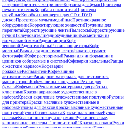
лазерные
Принтеры матричные
Корзины для бумаг
Принтеры
печати этикеток
Короба и накопители
Принтеры
струйные
Коробки и конверты для CD и DVD
дисков
Проекторы мультимедийные
Противокражное
оборудование
Корректирующие жидкости
Пружины для
переплета
Корректирующие ленты
Пылесосы
Корректирующие
ручки
Пылеуловители
Радиобудильники
Косметички из
натуральной кожи
Радиостанции
Кофе
зерновой
Радиотелефоны
Развивающие игры
Кофе
молотый
Рамки для дипломов, сертификатов, грамот,
фотографий
Кофе растворимый
Рамки для информации и
ценников собираемые в системы
Кофеварки капельные
Ранцы
с жестким каркасом
Кофеварки
рожковые
Распылители
Кофемашины
автоматические
Расходные материалы для пистолетов-
маркираторов
Кофемашины капсульные
Резаки для
бумаги
Кофемолки
Рекламные материалы для работы с
клиентами
Краски акриловые художественные в
наборах
Краски акриловые художественные поштучно
Рулоны
для принтера
Краски масляные художественные в
наборах
Рулоны для факсов
Краски масляные художественные
поштучно
Ручки бизнес-класса
Краски пальчиковые
Ручки
гелевые
Краски по стеклу и керамике
Ручки перьевые,
капиллярные, роллеры, "пиши-стирай"
Краски по ткани
Ручки
подарочные
Ручки шариковые автоматические
Крем