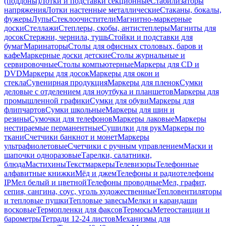
(поддоны)
Лотки и подставки секционные
Стабилизаторы
напряжения
Лотки настенные металлические
Стаканы, бокалы,
фужеры
Лупы
Стеклоочистители
Магнитно-маркерные
доски
Стеллажи
Степлеры, скобы, антистеплеры
Магниты для
досок
Стержни, чернила, тушь
Стойки и подставки для
бумаг
Маринаторы
Столы для офисных столовых, баров и
кафе
Маркерные доски детские
Столы журнальные и
сервировочные
Столы компьютерные
Маркеры для CD и
DVD
Маркеры для досок
Маркеры для окон и
стекла
Сувенирная продукция
Маркеры для пленок
Сумки
деловые с отделением для ноутбука и планшетов
Маркеры для
промышленной графики
Сумки для обуви
Маркеры для
флипчартов
Сумки школьные
Маркеры для шин и
резины
Сумочки для телефонов
Маркеры лаковые
Маркеры
нестираемые перманентные
Сушилки для рук
Маркеры по
ткани
Счетчики банкнот и монет
Маркеры
ультрафиолетовые
Счетчики с ручным управлением
Маски и
шапочки одноразовые
Тарелки, салатники,
блюда
Мастихины
Текстмаркеры
Телевизоры
Телефонные
алфавитные книжки
Мёд и джем
Телефоны и радиотелефоны
IP
Мел белый и цветной
Телефоны проводные
Мел, графит,
сепия, сангина, соус, уголь художественные
Тепловентиляторы
и тепловые пушки
Тепловые завесы
Мелки и карандаши
восковые
Термопленки для факсов
Термосы
Метеостанции и
барометры
Тетради 12-24 листов
Механизмы для