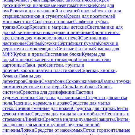
детский
Ручки шариковые неавтоматические
Крем для
рук
Рюкзаки для начальной и средней школы
Рюкзаки для
старшеклассников и студентов
Кресла для посетителей
многоместные
Салфетки столовые
Салфетки, губки,
тряпки
Сахар
Кровати и матрацы детские
Светильники для
досок
Светильники накладные и линейные
Кронштейны-
крепления для микроволновых печей
Светильники
настольные
Сейфы
Кружки
Сертификат-бумага
Крючки и
держатели самоклеящиеся
Сетевые фильтры
Крышки для
МФУ
Кубки и призы
Системные блоки
Кулеры для
воды
Сканеры
Сканеры штрихкодов
Скоросшиватели
картонные
Лаки, разбавители, грунты и
прочие
Скоросшиватели пластиковые
Скрепки, кнопки,
булавки
Лампы для
детекторов
Сливки
Смартфоны
Соковыжималки
Лампы-трубки
люминесцентные и стартеры
Соль
Ланч-боксы
Сплит-
системы
Средства для дезинфекции
Ластики
художественные
Средства для минимоек
Средства для мытья
пола
Леденцы, карамель и драже
Средства для мытья
стекол
Лезвия сменные для ножей
Средства для стирки
Ленты
декоративные
Средства для ухода за автомобилем
Лестницы и
стремянки
Линейки
Средства индивидуальной защиты
Листы-
вкладыши для монет и купюр
Средства личной
гигиены
Ложки
Средства от насекомых
Лотки горизонтальные