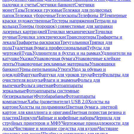
палочки и счеты
Счетчики банкнот
Счетчики
монет
Тазы
Тележки грузовые
Тележки для подвесных
папок
Тележки уборочные
Телескопы
Телефоны IP
Темперные
краски художественные
Тестеры напряжения
Тетради на
кольцах
Тонеры (порошок) совместимые для заправки
лазерных картриджей
Точилки механические
Точилки
ручные
Точилки электрические
Транспортиры
Трафареты и
лекала
Трафареты-раскраски
Треугольники
Тряпки для
пола
Туалетная бумага профессиональная
Тубусы для
чертежей
Тушь
Удлинители в бухтах и на рамках
Удлинители на
катушке
Указки
Упаковочная бумага
Упаковочные клейкие
ленты
Упаковочные рекламные материалы
Упаковщики
банкнот
Урны-пепельницы
Утюги
Уход за обувью и
одеждой
Фартуки
Фартуки для уроков труда
Фетр
Фильтры для
очистителя воздуха
Флаги и знамена
Фольга для
выпечки
Фольга цветная
Фотоаппараты
зеркальные
Фотоаппараты системные
(беззеркальные)
Фотобарабаны
Фотоаппараты
компактные
Хабы (разветвители) USB 2.0
Холсты на
картоне
Холсты на подрамнике
Цветная бумага, цветной
картон для квиллинга и оригами
Цветная пористая резина и
пластик
Циркули
Чайные и кофейные наборы
Чернила для
струйных принтеров и МФУ
Чертежные принадлежности для
доски
Чистящие и моющие средства для кухни
Чистящие
средства для досок
Швабры и комплекты для мытья