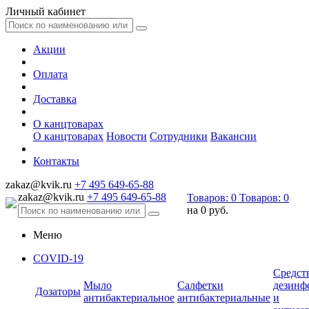
Личный кабинет
Акции
Оплата
Доставка
О канцтоварах
О канцтоварах
Новости
Сотрудники
Вакансии
Контакты
zakaz@kvik.ru
+7 495 649-65-88
zakaz@kvik.ru
+7 495 649-65-88
Товаров:
0
Товаров:
0
на
0 руб.
Меню
COVID-19
Средст
Мыло
Салфетки
дезинф
Дозаторы
антибактериальное
антибактериальные
и