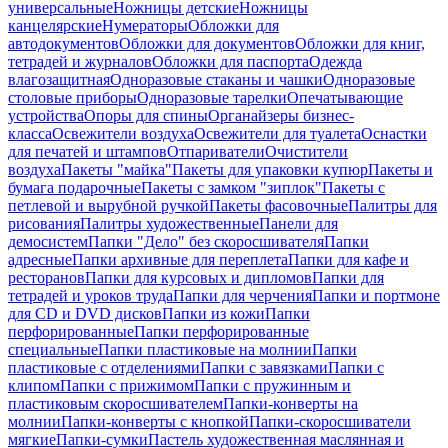
универсальные
Ножницы детские
Ножницы
канцелярские
Нумераторы
Обложки для
автодокументов
Обложки для документов
Обложки для книг,
тетрадей и журналов
Обложки для паспорта
Одежда
влагозащитная
Одноразовые стаканы и чашки
Одноразовые
столовые приборы
Одноразовые тарелки
Опечатывающие
устройства
Опоры для спины
Органайзеры бизнес-
класса
Освежители воздуха
Освежители для туалета
Оснастки
для печатей и штампов
Отпариватели
Очистители
воздуха
Пакеты "майка"
Пакеты для упаковки купюр
Пакеты и
бумага подарочные
Пакеты с замком "зиплок"
Пакеты с
петлевой и вырубной ручкой
Пакеты фасовочные
Палитры для
рисования
Палитры художественные
Панели для
демосистем
Папки "Дело" без скоросшивателя
Папки
адресные
Папки архивные для переплета
Папки для кафе и
ресторанов
Папки для курсовых и дипломов
Папки для
тетрадей и уроков труда
Папки для черчения
Папки и портмоне
для CD и DVD дисков
Папки из кожи
Папки
перфорированные
Папки перфорированные
специальные
Папки пластиковые на молнии
Папки
пластиковые с отделениями
Папки с завязками
Папки с
клипом
Папки с прижимом
Папки с пружинным и
пластиковым скоросшивателем
Папки-конверты на
молнии
Папки-конверты с кнопкой
Папки-скоросшиватели
мягкие
Папки-сумки
Пастель художественная маслянная и