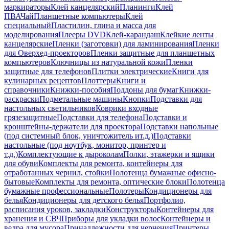
маркираторы
Клей канцелярский
Планинги
Клей
ПВА
Чай
Планшетные компьютеры
Клей
специальный
Пластилин, глина и масса для
моделирования
Плееры DVD
Клей-карандаш
Клейкие ленты
канцелярские
Пленки (заготовки) для ламинирования
Пленки
для Оверхед-проекторов
Пленки защитные для планшетных
компьютеров
Ключницы из натуральной кожи
Пленки
защитные для телефонов
Плитки электрические
Книги для
кулинарных рецептов
Плоттеры
Книги и
справочники
Книжки-пособия
Поддоны для бумаг
Книжки-
раскраски
Подметальные машины
Кнопки
Подставки для
настольных светильников
Коврики входные
грязезащитные
Подставки для телефона
Подставки и
кронштейны-держатели для проектора
Подставки напольные
(под системный блок, уничтожитель ит.д.)
Подставки
настольные (под ноутбук, монитор, принтер и
т.д.)
Комплектующие к дыроколам
Полки, этажерки и ящики
для обуви
Комплекты для ремонта, контейнеры для
отработанных чернил, стойки
Полотенца бумажные офисно-
бытовые
Комплекты для ремонта, оптические блоки
Полотенца
бумажные профессиональные
Полотеры
Кондиционеры для
белья
Кондиционеры для детского белья
Портфолио,
расписания уроков, закладки
Конструкторы
Контейнеры для
хранения и СВЧ
Приборы для укладки волос
Контейнеры и
ведра для мусора
Принадлежности для черчения
Принтеры