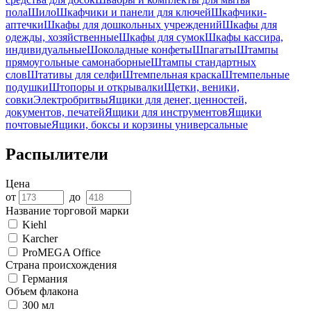
пола
Шило
Шкафчики и панели для ключей
Шкафчики-
аптечки
Шкафы для дошкольных учреждений
Шкафы для
одежды, хозяйственные
Шкафы для сумок
Шкафы кассира,
индивидуальные
Шоколадные конфеты
Шпагаты
Штампы
прямоугольные самонаборные
Штампы стандартных
слов
Штативы для селфи
Штемпельная краска
Штемпельные
подушки
Штопоры и открывалки
Щетки, веники,
совки
Электробритвы
Ящики для денег, ценностей,
документов, печатей
Ящики для инструментов
Ящики
почтовые
Ящики, боксы и корзины универсальные
Распылители
Цена
от
до
Название торговой марки
Kiehl
Karcher
ProMEGA Office
Страна происхождения
Германия
Объем флакона
300 мл