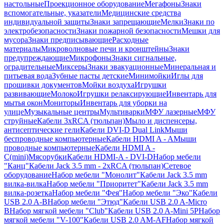
настольные
Проекционное оборудование
Мегафоны
Знаки
вспомогательные, указатели
Медицинские средства
индивидуальной защиты
Знаки запрещающие
Мелки
Знаки по
электробезопасности
Знаки пожарной безопасности
Мешки для
мусора
Знаки предписывающие
Расходные
материалы
Микроволновые печи и кронштейны
Знаки
предупреждающие
Микрофоны
Знаки сигнальные,
оградительные
Миксеры
Знаки эвакуационные
Минеральная и
питьевая вода
Зубные пасты детские
Минимойки
Иглы для
прошивки документов
Мойки воздуха
Игрушки
развивающие
Молоко
Игрушки релаксирующие
Инвентарь для
мытья окон
Мониторы
Инвентарь для уборки на
улице
Музыкальные центры
Мультиварки
МФУ лазерные
МФУ
струйные
Кабели 3xRCA (тюльпан)
Мыло и диспенсеры,
антисептические гели
Кабели DVI-D Dual Link
Мыши
беспроводные компьютерные
Кабели HDMI A - A
Мыши
проводные компьютерные
Кабели HDMI A -
C(mini)
Мясорубки
Кабели HDMI-A - DVI-D
Набор мебели
"Канц"
Кабели Jack 3.5 mm - 2xRCA (тюльпан)
Сетевое
оборудование
Набор мебели "Монолит"
Кабели Jack 3.5 mm
вилка-вилка
Набор мебели "Приоритет"
Кабели Jack 3.5 mm
вилка-розетка
Набор мебели "Фея"
Набор мебели "Эко"
Кабели
USB 2.0 A-B
Набор мебели "Этюд"
Кабели USB 2.0 A-Micro
B
Набор мягкой мебели "Club"
Кабели USB 2.0 A-Mini 5P
Набор
мягкой мебели "V-100"
Кабели USB 2.0 AM-AF
Набор мягкой