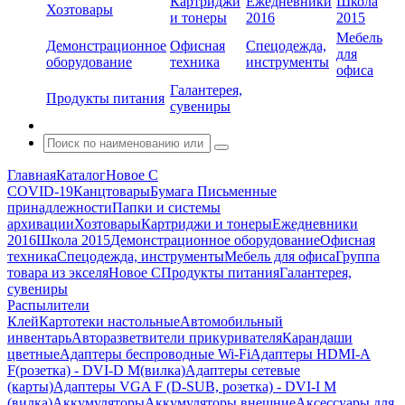
Картриджи
Ежедневники
Школа
Хозтовары
и тонеры
2016
2015
Мебель
Демонстрационное
Офисная
Спецодежда,
для
оборудование
техника
инструменты
офиса
Галантерея,
Продукты питания
сувениры
Главная
Каталог
Новое С
COVID-19
Канцтовары
Бумага
Письменные
принадлежности
Папки и системы
архивации
Хозтовары
Картриджи и тонеры
Ежедневники
2016
Школа 2015
Демонстрационное оборудование
Офисная
техника
Спецодежда, инструменты
Мебель для офиса
Группа
товара из экселя
Новое С
Продукты питания
Галантерея,
сувениры
Распылители
Клей
Картотеки настольные
Автомобильный
инвентарь
Авторазветвители прикуривателя
Карандаши
цветные
Адаптеры беспроводные Wi-Fi
Адаптеры HDMI-A
F(розетка) - DVI-D M(вилка)
Адаптеры сетевые
(карты)
Адаптеры VGA F (D-SUB, розетка) - DVI-I M
(вилка)
Аккумуляторы
Аккумуляторы внешние
Аксессуары для