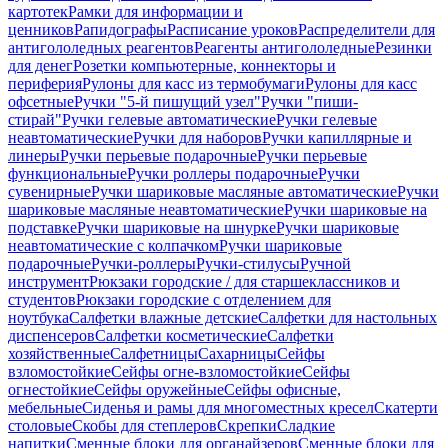
картотек
Рамки для информации и
ценников
Рапидографы
Расписание уроков
Распределители для
антигололедных реагентов
Реагенты антигололедные
Резинки
для денег
Розетки компьютерные, коннекторы и
периферия
Рулоны для касс из термобумаги
Рулоны для касс
офсетные
Ручки "5-й пишущий узел"
Ручки "пиши-
стирай"
Ручки гелевые автоматические
Ручки гелевые
неавтоматические
Ручки для наборов
Ручки капиллярные и
линеры
Ручки перьевые подарочные
Ручки перьевые
функциональные
Ручки роллеры подарочные
Ручки
сувенирные
Ручки шариковые масляные автоматические
Ручки
шариковые масляные неавтоматические
Ручки шариковые на
подставке
Ручки шариковые на шнурке
Ручки шариковые
неавтоматические с колпачком
Ручки шариковые
подарочные
Ручки-роллеры
Ручки-стилусы
Ручной
инструмент
Рюкзаки городские / для старшеклассников и
студентов
Рюкзаки городские с отделением для
ноутбука
Салфетки влажные детские
Салфетки для настольных
диспенсеров
Салфетки косметические
Салфетки
хозяйственные
Салфетницы
Сахарницы
Сейфы
взломостойкие
Сейфы огне-взломостойкие
Сейфы
огнестойкие
Сейфы оружейные
Сейфы офисные,
мебельные
Сиденья и рамы для многоместных кресел
Скатерти
столовые
Скобы для степлеров
Скрепки
Сладкие
напитки
Сменные блоки для органайзеров
Сменные блоки для