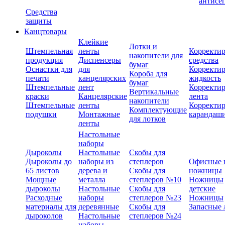
антисе
Средства
защиты
Канцтовары
Клейкие
Лотки и
Штемпельная
ленты
Корректи
накопители для
продукция
Диспенсеры
средства
бумаг
Оснастки для
для
Корректи
Короба для
печати
канцелярских
жидкость
бумаг
Штемпельные
лент
Корректи
Вертикальные
краски
Канцелярские
лента
накопители
Штемпельные
ленты
Корректи
Комплектующие
подушки
Монтажные
карандаш
для лотков
ленты
Настольные
наборы
Дыроколы
Настольные
Скобы для
Дыроколы до
наборы из
степлеров
Офисные 
65 листов
дерева и
Скобы для
ножницы
Мощные
металла
степлеров №10
Ножницы
дыроколы
Настольные
Скобы для
детские
Расходные
наборы
степлеров №23
Ножницы
материалы для
деревянные
Скобы для
Запасные 
дыроколов
Настольные
степлеров №24
наборы