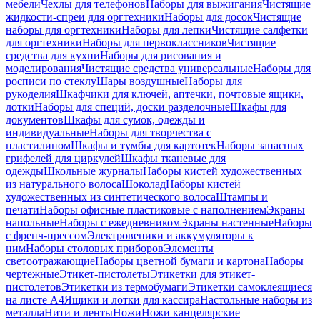
мебели
Чехлы для телефонов
Наборы для выжигания
Чистящие
жидкости-спреи для оргтехники
Наборы для досок
Чистящие
наборы для оргтехники
Наборы для лепки
Чистящие салфетки
для оргтехники
Наборы для первоклассников
Чистящие
средства для кухни
Наборы для рисования и
моделирования
Чистящие средства универсальные
Наборы для
росписи по стеклу
Шары воздушные
Наборы для
рукоделия
Шкафчики для ключей, аптечки, почтовые ящики,
лотки
Наборы для специй, доски разделочные
Шкафы для
документов
Шкафы для сумок, одежды и
индивидуальные
Наборы для творчества с
пластилином
Шкафы и тумбы для картотек
Наборы запасных
грифелей для циркулей
Шкафы тканевые для
одежды
Школьные журналы
Наборы кистей художественных
из натурального волоса
Шоколад
Наборы кистей
художественных из синтетического волоса
Штампы и
печати
Наборы офисные пластиковые с наполнением
Экраны
напольные
Наборы с ежедневником
Экраны настенные
Наборы
с френч-прессом
Электровеники и аккумуляторы к
ним
Наборы столовых приборов
Элементы
светоотражающие
Наборы цветной бумаги и картона
Наборы
чертежные
Этикет-пистолеты
Этикетки для этикет-
пистолетов
Этикетки из термобумаги
Этикетки самоклеящиеся
на листе А4
Ящики и лотки для кассира
Настольные наборы из
металла
Нити и ленты
Ножи
Ножи канцелярские