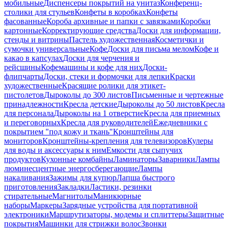
мобильные
Диспенсеры покрытий на унитаз
Конференц-
столики для стульев
Конфеты в коробках
Конфеты
фасованные
Короба архивные и папки с завязками
Коробки
картонные
Корректирующие средства
Доски для информации,
стенды и витрины
Пастель художественная
Косметички и
сумочки универсальные
Кофе
Доски для письма мелом
Кофе и
какао в капсулах
Доски для черчения и
рейсшины
Кофемашины и кофе для них
Доски-
флипчарты
Доски, стеки и формочки для лепки
Краски
художественные
Красящие ролики для этикет-
пистолетов
Дыроколы до 300 листов
Письменные и чертежные
принадлежности
Кресла детские
Дыроколы до 50 листов
Кресла
для персонала
Дыроколы на 1 отверстие
Кресла для приемных
и переговорных
Кресла для руководителей
Ежедневники с
покрытием "под кожу и ткань"
Кронштейны для
мониторов
Кронштейны-крепления для телевизоров
Кулеры
для воды и аксессуары к ним
Емкости для сыпучих
продуктов
Кухонные комбайны
Ламинаторы
Заварники
Лампы
люминесцентные энергосберегающие
Лампы
накаливания
Зажимы для купюр
Лапша быстрого
приготовления
Закладки
Ластики, резинки
стирательные
Магнитолы
Маникюрные
наборы
Маркеры
Зарядные устройства для портативной
электроники
Маршрутизаторы, модемы и сплиттеры
Защитные
покрытия
Машинки для стрижки волос
Звонки