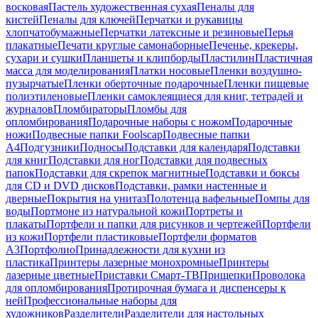
восковая
Пастель художественная сухая
Пеналы для
кистей
Пеналы для ключей
Перчатки и рукавицы
хлопчатобумажные
Перчатки латексные и резиновые
Перья
плакатные
Печати круглые самонаборные
Печенье, крекеры,
сухари и сушки
Планшеты и клипборды
Пластилин
Пластичная
масса для моделирования
Платки носовые
Пленки воздушно-
пузырчатые
Пленки оберточные подарочные
Пленки пищевые
полиэтиленовые
Пленки самоклеящиеся для книг, тетрадей и
журналов
Пломбираторы
Пломбы для
опломбирования
Подарочные наборы с ножом
Подарочные
ножи
Подвесные папки Foolscap
Подвесные папки
А4
Подгузники
Подносы
Подставки для календаря
Подставки
для книг
Подставки для ног
Подставки для подвесных
папок
Подставки для скрепок магнитные
Подставки и боксы
для CD и DVD дисков
Подставки, рамки настенные и
дверные
Покрытия на унитаз
Полотенца вафельные
Помпы для
воды
Портмоне из натуральной кожи
Портреты и
плакаты
Портфели и папки для рисунков и чертежей
Портфели
из кожи
Портфели пластиковые
Портфели форматов
А3
Портфолио
Принадлежности для кухни из
пластика
Принтеры лазерные монохромные
Принтеры
лазерные цветные
Приставки Смарт-ТВ
Прищепки
Проволока
для опломбирования
Протирочная бумага и диспенсеры к
ней
Профессиональные наборы для
художников
Разделители
Разделители для настольных