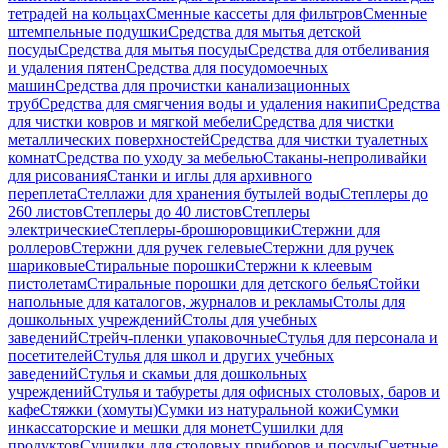
тетрадей на кольцах
Сменные кассеты для фильтров
Сменные
штемпельные подушки
Средства для мытья детской
посуды
Средства для мытья посуды
Средства для отбеливания
и удаления пятен
Средства для посудомоечных
машин
Средства для прочистки канализационных
труб
Средства для смягчения воды и удаления накипи
Средства
для чистки ковров и мягкой мебели
Средства для чистки
металлических поверхностей
Средства для чистки туалетных
комнат
Средства по уходу за мебелью
Стаканы-непроливайки
для рисования
Станки и иглы для архивного
переплета
Стеллажи для хранения бутылей воды
Степлеры до
260 листов
Степлеры до 40 листов
Степлеры
электрические
Степлеры-брошюровщики
Стержни для
роллеров
Стержни для ручек гелевые
Стержни для ручек
шариковые
Стиральные порошки
Стержни к клеевым
пистолетам
Стиральные порошки для детского белья
Стойки
напольные для каталогов, журналов и рекламы
Столы для
дошкольных учреждений
Столы для учебных
заведений
Стрейч-пленки упаковочные
Стулья для персонала и
посетителей
Стулья для школ и других учебных
заведений
Стулья и скамьи для дошкольных
учреждений
Стулья и табуреты для офисных столовых, баров и
кафе
Стяжки (хомуты)
Сумки из натуральной кожи
Сумки
инкассаторские и мешки для монет
Сушилки для
продуктов
Сушилки для столовых приборов и посуды
Счетные