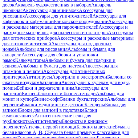
досок
Акварель художественная в наборах
Акварель
школьная
Аксессуары для минимоек
Аксессуары для
рисования
Аксессуары для уничтожителей
Аксессуары для
кофеварок и кофемашин
Банковское оборудование
Аксессуары
и расходные материалы для пароочистителей
Аксессуары и
расходные материалы для пылесосов и полотеров
Аксессуары
для оптических приборов
Аксессуары и расходные материалы
для стеклоочистителей
Аксессуары для подарочных
ножей
Альбомы для рисования
Альбомы и бумага для
акварели
Аксессуары для сборки и установки
рамок
Калькуляторы
Альбомы и бумага для графики и
эскизов
Альбомы и бумага для пастели
Аксессуары для
штампов и печатей
Аксессуары для этикеточных
принтеров
Антивирусы
Аэрогрили и электропечи
Баллоны со
сжатым воздухом
Батарейки
Аксессуары к кулерам для воды,
помпы
Бейджи и держатели к ним
Акссесуары для
растений
Бизнес-блокноты и бизнес-тетради
Альбомы для
монет и купюр
Бизнес-софт
Бланки бухгалтерские
Альбомы для
черчения
Бланки медицинские детские
Блендеры
Блоки для
записей
Блоки для записей в подставке
Блоки
самоклеящиеся
Антисептические гели для
рук
Блокноты
Антистеплеры
Блокноты в книжном
переплете
Аптечка первой помощи
Блокноты детские
Бумага
белая классов А, В, С
Бумага белая премиум класса
Баки для
мусора
Бумага для широкоформатной печати
Бандероли,