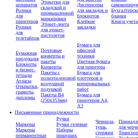
Этикетки для
аппаратов
Диспенсеры
самокопиру
складской и
Ролики
для закладок и
Бухгалтерск
промышленной
для
блокнотов
бланки
маркировки
принтеров
Клейкие
Книги учета
Этикет-лента
Ролики
закладки
для этикет-
для
пистолетов
телетайпов
Бумага для
Почтовые
офисной
Бумажная
конверты и
техники
продукция
пакеты
Цветная бумага
Блокноты
Конверты
для принтера
и бизнес-
Пакеты с
Бумага для
тетради
полиэтиленовой
плоттеров и
Атласы
воздушной
копировальных
Открытки,
подушкой
работ
грамоты,
Пакеты В4
Бумага для
дипломы
(250х353мм)
принтеров А4,
А3
Письменные принадлежности
Ручки
Чернила,
Принадл
Маркеры
Ручки гелевые
тушь,
для черч
Маркеры
Наборы
стержни
Транспо
перманентные
пишущих