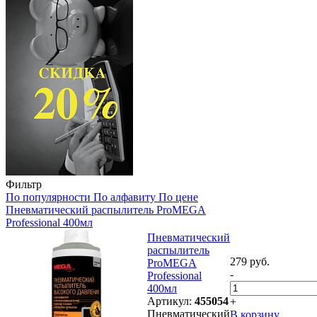
Фильтр
По популярности
По алфавиту
По цене
Пневматический распылитель ProMEGA
Professional 400мл
Пневматический
распылитель
279 руб.
ProMEGA
-
Professional
400мл
Артикул:
455054
+
Пневматический
В корзину