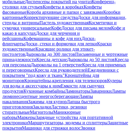
мобильные
Диспенсеры покрытий на унитаз
Конференц-
столики для стульев
Конфеты в коробках
Конфеты
фасованные
Короба архивные и папки с завязками
Коробки
картонные
Корректирующие средства
Доски для информации,
стенды и витрины
Пастель художественная
Косметички и
сумочки универсальные
Кофе
Доски для письма мелом
Кофе и
какао в капсулах
Доски для черчения и
рейсшины
Кофемашины и кофе для них
Доски-
флипчарты
Доски, стеки и формочки для лепки
Краски
художественные
Красящие ролики для этикет-
пистолетов
Дыроколы до 300 листов
Письменные и чертежные
принадлежности
Кресла детские
Дыроколы до 50 листов
Кресла
для персонала
Дыроколы на 1 отверстие
Кресла для приемных
и переговорных
Кресла для руководителей
Ежедневники с
покрытием "под кожу и ткань"
Кронштейны для
мониторов
Кронштейны-крепления для телевизоров
Кулеры
для воды и аксессуары к ним
Емкости для сыпучих
продуктов
Кухонные комбайны
Ламинаторы
Заварники
Лампы
люминесцентные энергосберегающие
Лампы
накаливания
Зажимы для купюр
Лапша быстрого
приготовления
Закладки
Ластики, резинки
стирательные
Магнитолы
Маникюрные
наборы
Маркеры
Зарядные устройства для портативной
электроники
Маршрутизаторы, модемы и сплиттеры
Защитные
покрытия
Машинки для стрижки волос
Звонки