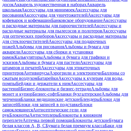
досок
Акварель художественная в наборах
Акварель
школьная
Аксессуары для минимоек
Аксессуары для
рисования
Аксессуары для уничтожителей
Аксессуары для
кофеварок и кофемашин
Банковское оборудование
Аксессуары
и расходные материалы для пароочистителей
Аксессуары и
расходные материалы для пылесосов и полотеров
Аксессуары
для оптических приборов
Аксессуары и расходные материалы
для стеклоочистителей
Аксессуары для подарочных
ножей
Альбомы для рисования
Альбомы и бумага для
акварели
Аксессуары для сборки и установки
рамок
Калькуляторы
Альбомы и бумага для графики и
эскизов
Альбомы и бумага для пастели
Аксессуары для
штампов и печатей
Аксессуары для этикеточных
принтеров
Антивирусы
Аэрогрили и электропечи
Баллоны со
сжатым воздухом
Батарейки
Аксессуары к кулерам для воды,
помпы
Бейджи и держатели к ним
Акссесуары для
растений
Бизнес-блокноты и бизнес-тетради
Альбомы для
монет и купюр
Бизнес-софт
Бланки бухгалтерские
Альбомы для
черчения
Бланки медицинские детские
Блендеры
Блоки для
записей
Блоки для записей в подставке
Блоки
самоклеящиеся
Антисептические гели для
рук
Блокноты
Антистеплеры
Блокноты в книжном
переплете
Аптечка первой помощи
Блокноты детские
Бумага
белая классов А, В, С
Бумага белая премиум класса
Баки для
мусора
Бумага для широкоформатной печати
Бандероли,