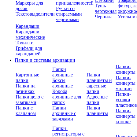
Стержни
Трафаре
Маркеры для
принадлежностей
Тушь
фигур, л
досок
Ручки со
чертежная
окружно
Текстовыделители
стираемыми
Чернила
Угольни
чернилами
Карандаши
Карандаши
механические
Точилки
Грифели для
карандашей
Папки и системы архивации
Папки-
Папки
конверты
Картонные
архивные
Папки
Папки-
папки
Боксы
планшеты и
конверты 
Папки на
архивные
адресные
молнии
резинках
Короба
папки
Папки-
Папки дело с
архивные для
Адресные
уголки
завязками
папок
папки
пластико
Папки с
Папки
Папки
Папки-
клапаном
архивные с
планшеты
конверты 
завязками
кнопке
Папки-
регистраторы с
Подвесна