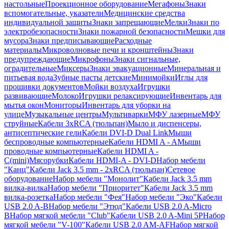
настольные
Проекционное оборудование
Мегафоны
Знаки
вспомогательные, указатели
Медицинские средства
индивидуальной защиты
Знаки запрещающие
Мелки
Знаки по
электробезопасности
Знаки пожарной безопасности
Мешки для
мусора
Знаки предписывающие
Расходные
материалы
Микроволновые печи и кронштейны
Знаки
предупреждающие
Микрофоны
Знаки сигнальные,
оградительные
Миксеры
Знаки эвакуационные
Минеральная и
питьевая вода
Зубные пасты детские
Минимойки
Иглы для
прошивки документов
Мойки воздуха
Игрушки
развивающие
Молоко
Игрушки релаксирующие
Инвентарь для
мытья окон
Мониторы
Инвентарь для уборки на
улице
Музыкальные центры
Мультиварки
МФУ лазерные
МФУ
струйные
Кабели 3xRCA (тюльпан)
Мыло и диспенсеры,
антисептические гели
Кабели DVI-D Dual Link
Мыши
беспроводные компьютерные
Кабели HDMI A - A
Мыши
проводные компьютерные
Кабели HDMI A -
C(mini)
Мясорубки
Кабели HDMI-A - DVI-D
Набор мебели
"Канц"
Кабели Jack 3.5 mm - 2xRCA (тюльпан)
Сетевое
оборудование
Набор мебели "Монолит"
Кабели Jack 3.5 mm
вилка-вилка
Набор мебели "Приоритет"
Кабели Jack 3.5 mm
вилка-розетка
Набор мебели "Фея"
Набор мебели "Эко"
Кабели
USB 2.0 A-B
Набор мебели "Этюд"
Кабели USB 2.0 A-Micro
B
Набор мягкой мебели "Club"
Кабели USB 2.0 A-Mini 5P
Набор
мягкой мебели "V-100"
Кабели USB 2.0 AM-AF
Набор мягкой