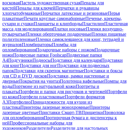
восковая
Пастель художественная сухая
Пеналы для
кистей
Пеналы для ключей
Перчатки и рукавицы
хлопчатобумажные
Перчатки латексные и резиновые
Перья
плакатные
Печати круглые самонаборные
Печенье, крекеры,
сухари и сушки
Планшеты и клипборды
Пластилин
Пластичная
масса для моделирования
Платки носовые
Пленки воздушно-
пузырчатые
Пленки оберточные подарочные
Пленки пищевые
полиэтиленовые
Пленки самоклеящиеся для книг, тетрадей и
журналов
Пломбираторы
Пломбы для
опломбирования
Подарочные наборы с ножом
Подарочные
ножи
Подвесные папки Foolscap
Подвесные папки
А4
Подгузники
Подносы
Подставки для календаря
Подставки
для книг
Подставки для ног
Подставки для подвесных
папок
Подставки для скрепок магнитные
Подставки и боксы
для CD и DVD дисков
Подставки, рамки настенные и
дверные
Покрытия на унитаз
Полотенца вафельные
Помпы для
воды
Портмоне из натуральной кожи
Портреты и
плакаты
Портфели и папки для рисунков и чертежей
Портфели
из кожи
Портфели пластиковые
Портфели форматов
А3
Портфолио
Принадлежности для кухни из
пластика
Принтеры лазерные монохромные
Принтеры
лазерные цветные
Приставки Смарт-ТВ
Прищепки
Проволока
для опломбирования
Протирочная бумага и диспенсеры к
ней
Профессиональные наборы для
художников
Разделители
Разделители для настольных