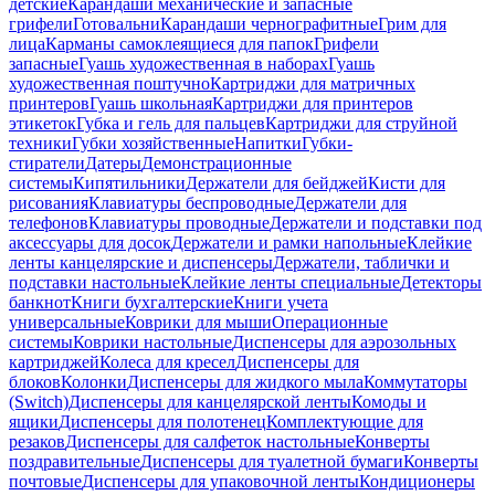
детские
Карандаши механические и запасные
грифели
Готовальни
Карандаши чернографитные
Грим для
лица
Карманы самоклеящиеся для папок
Грифели
запасные
Гуашь художественная в наборах
Гуашь
художественная поштучно
Картриджи для матричных
принтеров
Гуашь школьная
Картриджи для принтеров
этикеток
Губка и гель для пальцев
Картриджи для струйной
техники
Губки хозяйственные
Напитки
Губки-
стиратели
Датеры
Демонстрационные
системы
Кипятильники
Держатели для бейджей
Кисти для
рисования
Клавиатуры беспроводные
Держатели для
телефонов
Клавиатуры проводные
Держатели и подставки под
аксессуары для досок
Держатели и рамки напольные
Клейкие
ленты канцелярские и диспенсеры
Держатели, таблички и
подставки настольные
Клейкие ленты специальные
Детекторы
банкнот
Книги бухгалтерские
Книги учета
универсальные
Коврики для мыши
Операционные
системы
Коврики настольные
Диспенсеры для аэрозольных
картриджей
Колеса для кресел
Диспенсеры для
блоков
Колонки
Диспенсеры для жидкого мыла
Коммутаторы
(Switch)
Диспенсеры для канцелярской ленты
Комоды и
ящики
Диспенсеры для полотенец
Комплектующие для
резаков
Диспенсеры для салфеток настольные
Конверты
поздравительные
Диспенсеры для туалетной бумаги
Конверты
почтовые
Диспенсеры для упаковочной ленты
Кондиционеры