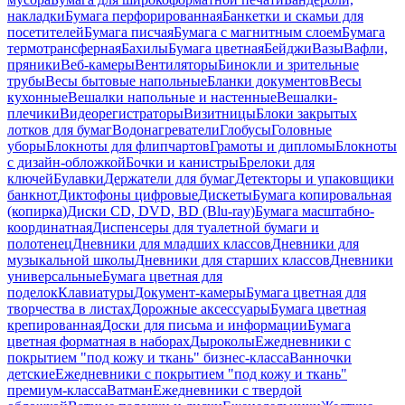
накладки
Бумага перфорированная
Банкетки и скамьи для
посетителей
Бумага писчая
Бумага с магнитным слоем
Бумага
термотрансферная
Бахилы
Бумага цветная
Бейджи
Вазы
Вафли,
пряники
Веб-камеры
Вентиляторы
Бинокли и зрительные
трубы
Весы бытовые напольные
Бланки документов
Весы
кухонные
Вешалки напольные и настенные
Вешалки-
плечики
Видеорегистраторы
Визитницы
Блоки закрытых
лотков для бумаг
Водонагреватели
Глобусы
Головные
уборы
Блокноты для флипчартов
Грамоты и дипломы
Блокноты
с дизайн-обложкой
Бочки и канистры
Брелоки для
ключей
Булавки
Держатели для бумаг
Детекторы и упаковщики
банкнот
Диктофоны цифровые
Дискеты
Бумага копировальная
(копирка)
Диски CD, DVD, BD (Blu-ray)
Бумага масштабно-
координатная
Диспенсеры для туалетной бумаги и
полотенец
Дневники для младших классов
Дневники для
музыкальной школы
Дневники для старших классов
Дневники
универсальные
Бумага цветная для
поделок
Клавиатуры
Документ-камеры
Бумага цветная для
творчества в листах
Дорожные аксессуары
Бумага цветная
крепированная
Доски для письма и информации
Бумага
цветная форматная в наборах
Дыроколы
Ежедневники с
покрытием "под кожу и ткань" бизнес-класса
Ванночки
детские
Ежедневники с покрытием "под кожу и ткань"
премиум-класса
Ватман
Ежедневники с твердой