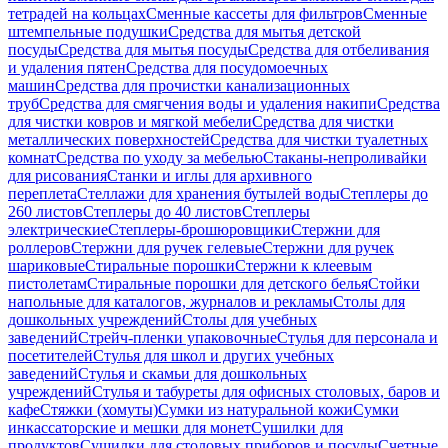
тетрадей на кольцах
Сменные кассеты для фильтров
Сменные
штемпельные подушки
Средства для мытья детской
посуды
Средства для мытья посуды
Средства для отбеливания
и удаления пятен
Средства для посудомоечных
машин
Средства для прочистки канализационных
труб
Средства для смягчения воды и удаления накипи
Средства
для чистки ковров и мягкой мебели
Средства для чистки
металлических поверхностей
Средства для чистки туалетных
комнат
Средства по уходу за мебелью
Стаканы-непроливайки
для рисования
Станки и иглы для архивного
переплета
Стеллажи для хранения бутылей воды
Степлеры до
260 листов
Степлеры до 40 листов
Степлеры
электрические
Степлеры-брошюровщики
Стержни для
роллеров
Стержни для ручек гелевые
Стержни для ручек
шариковые
Стиральные порошки
Стержни к клеевым
пистолетам
Стиральные порошки для детского белья
Стойки
напольные для каталогов, журналов и рекламы
Столы для
дошкольных учреждений
Столы для учебных
заведений
Стрейч-пленки упаковочные
Стулья для персонала и
посетителей
Стулья для школ и других учебных
заведений
Стулья и скамьи для дошкольных
учреждений
Стулья и табуреты для офисных столовых, баров и
кафе
Стяжки (хомуты)
Сумки из натуральной кожи
Сумки
инкассаторские и мешки для монет
Сушилки для
продуктов
Сушилки для столовых приборов и посуды
Счетные