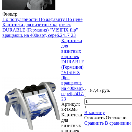
Фильтр
По популярности
По алфавиту
По цене
Картотека для визитных карточек
DURABLE (Германия) "VISIFIX flip"
вращающ. на 400карт, сереб,2417-23
Картотека
для
визитных
карточек
DURABLE
(Германия)
"VISIFIX
flip"
вращающ.
на 400карт,
4 187,45 руб.
сереб,2417-
-
23
Артикул:
+
231324с
В корзину
Картотека
Отложить
Отложено
для
Сравнить
В сравнении
визитных
карточек