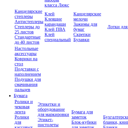
класса Люкс
Канцелярские
Клей
Канцелярские
степлеры
Клеящие
мелочи
Антистеплеры
карандаши
Зажимы для
Степлеры до
Лотки для
Клей ПВА
бумаг
25 листов
Клей
Скрепки
Стандартные
специальный
Булавки
до 40 листов
Настольные
аксессуары
Коврики на
стол
Подставки с
наполнением
Подушки для
смачивания
пальцев
Бумага
Ролики и
Этикетки и
чековая
оборудование
лента
Бумага для
для маркировки
Ролики
заметок
Бухгалтерск
Этикет-
для
Блок-кубики
бланки, кни
пистолеты
кассовых
для заметок
Бланки