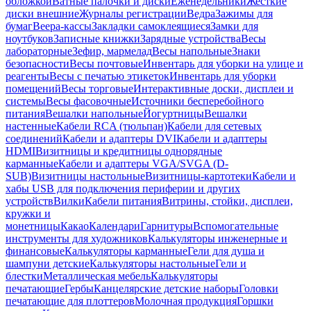
обложкой
Ватные палочки и диски
Еженедельники
Жесткие
диски внешние
Журналы регистрации
Ведра
Зажимы для
бумаг
Веера-кассы
Закладки самоклеящиеся
Замки для
ноутбуков
Записные книжки
Зарядные устройства
Весы
лабораторные
Зефир, мармелад
Весы напольные
Знаки
безопасности
Весы почтовые
Инвентарь для уборки на улице и
реагенты
Весы с печатью этикеток
Инвентарь для уборки
помещений
Весы торговые
Интерактивные доски, дисплеи и
системы
Весы фасовочные
Источники бесперебойного
питания
Вешалки напольные
Йогуртницы
Вешалки
настенные
Кабели RCA (тюльпан)
Кабели для сетевых
соединений
Кабели и адаптеры DVI
Кабели и адаптеры
HDMI
Визитницы и кредитницы однорядные
карманные
Кабели и адаптеры VGA/SVGA (D-
SUB)
Визитницы настольные
Визитницы-картотеки
Кабели и
хабы USB для подключения периферии и других
устройств
Вилки
Кабели питания
Витрины, стойки, дисплеи,
кружки и
монетницы
Какао
Календари
Гарнитуры
Вспомогательные
инструменты для художников
Калькуляторы инженерные и
финансовые
Калькуляторы карманные
Гели для душа и
шампуни детские
Калькуляторы настольные
Гели и
блестки
Металлическая мебель
Калькуляторы
печатающие
Гербы
Канцелярские детские наборы
Головки
печатающие для плоттеров
Молочная продукция
Горшки