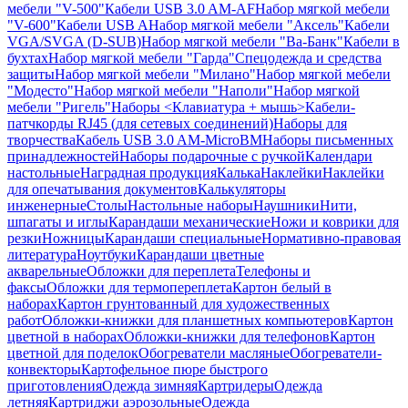
мебели "V-500"
Кабели USB 3.0 AM-AF
Набор мягкой мебели
"V-600"
Кабели USB A
Набор мягкой мебели "Аксель"
Кабели
VGA/SVGA (D-SUB)
Набор мягкой мебели "Ва-Банк"
Кабели в
бухтах
Набор мягкой мебели "Гарда"
Спецодежда и средства
защиты
Набор мягкой мебели "Милано"
Набор мягкой мебели
"Модесто"
Набор мягкой мебели "Наполи"
Набор мягкой
мебели "Ригель"
Наборы <Клавиатура + мышь>
Кабели-
патчкорды RJ45 (для сетевых соединений)
Наборы для
творчества
Кабель USB 3.0 AM-MicroBM
Наборы письменных
принадлежностей
Наборы подарочные с ручкой
Календари
настольные
Наградная продукция
Калька
Наклейки
Наклейки
для опечатывания документов
Калькуляторы
инженерные
Столы
Настольные наборы
Наушники
Нити,
шпагаты и иглы
Карандаши механические
Ножи и коврики для
резки
Ножницы
Карандаши специальные
Нормативно-правовая
литература
Ноутбуки
Карандаши цветные
акварельные
Обложки для переплета
Телефоны и
факсы
Обложки для термопереплета
Картон белый в
наборах
Картон грунтованный для художественных
работ
Обложки-книжки для планшетных компьютеров
Картон
цветной в наборах
Обложки-книжки для телефонов
Картон
цветной для поделок
Обогреватели масляные
Обогреватели-
конвекторы
Картофельное пюре быстрого
приготовления
Одежда зимняя
Картридеры
Одежда
летняя
Картриджи аэрозольные
Одежда