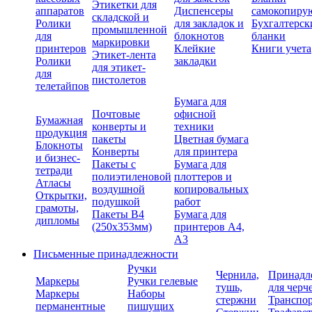
Этикетки для
аппаратов
Диспенсеры
самокопиру
складской и
Ролики
для закладок и
Бухгалтерск
промышленной
для
блокнотов
бланки
маркировки
принтеров
Клейкие
Книги учета
Этикет-лента
Ролики
закладки
для этикет-
для
пистолетов
телетайпов
Бумага для
Почтовые
офисной
Бумажная
конверты и
техники
продукция
пакеты
Цветная бумага
Блокноты
Конверты
для принтера
и бизнес-
Пакеты с
Бумага для
тетради
полиэтиленовой
плоттеров и
Атласы
воздушной
копировальных
Открытки,
подушкой
работ
грамоты,
Пакеты В4
Бумага для
дипломы
(250х353мм)
принтеров А4,
А3
Письменные принадлежности
Ручки
Чернила,
Принадл
Маркеры
Ручки гелевые
тушь,
для черч
Маркеры
Наборы
стержни
Транспо
перманентные
пишущих