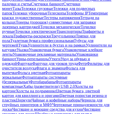
палочки и счеты
Счетчики банкнот
Счетчики
монет
Тазы
Тележки грузовые
Тележки для подвесных
папок
Тележки уборочные
Телескопы
Телефоны IP
Темперные
краски художественные
Тестеры напряжения
Тетради на
кольцах
Тонеры (порошок) совместимые для заправки
лазерных картриджей
Точилки механические
Точилки
ручные
Точилки электрические
Транспортиры
Трафареты и
лекала
Трафареты-раскраски
Треугольники
Тряпки для
пола
Туалетная бумага профессиональная
Тубусы для
чертежей
Тушь
Удлинители в бухтах и на рамках
Удлинители на
катушке
Указки
Упаковочная бумага
Упаковочные клейкие
ленты
Упаковочные рекламные материалы
Упаковщики
банкнот
Урны-пепельницы
Утюги
Уход за обувью и
одеждой
Фартуки
Фартуки для уроков труда
Фетр
Фильтры для
очистителя воздуха
Флаги и знамена
Фольга для
выпечки
Фольга цветная
Фотоаппараты
зеркальные
Фотоаппараты системные
(беззеркальные)
Фотобарабаны
Фотоаппараты
компактные
Хабы (разветвители) USB 2.0
Холсты на
картоне
Холсты на подрамнике
Цветная бумага, цветной
картон для квиллинга и оригами
Цветная пористая резина и
пластик
Циркули
Чайные и кофейные наборы
Чернила для
струйных принтеров и МФУ
Чертежные принадлежности для
доски
Чистящие и моющие средства для кухни
Чистящие
средства для досок
Швабры и комплекты для мытья