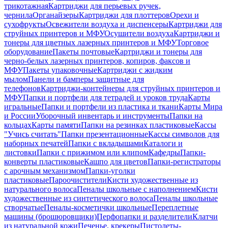
трикотажная
Картриджи для перьевых ручек,
чернила
Органайзеры
Картриджи для плоттеров
Орехи и
сухофрукты
Освежители воздуха и диспенсеры
Картриджи для
струйных принтеров и МФУ
Осушители воздуха
Картриджи и
тонеры для цветных лазерных принтеров и МФУ
Торговое
оборудование
Пакеты почтовые
Картриджи и тонеры для
черно-белых лазерных принтеров, копиров, факсов и
МФУ
Пакеты упаковочные
Картриджи с жидким
мылом
Панели и бамперы защитные для
телефонов
Картриджи-контейнеры для струйных принтеров и
МФУ
Папки и портфели для тетрадей и уроков труда
Карты
игральные
Папки и портфели из пластика и ткани
Карты Мира
и России
Уборочный инвентарь и инструменты
Папки на
кольцах
Карты памяти
Папки на резинках пластиковые
Кассы
"Учись считать"
Папки презентационные
Кассы символов для
наборных печатей
Папки с вкладышами
Каталоги и
листовки
Папки с прижимом или клипом
Кафедры
Папки-
конверты пластиковые
Кашпо для цветов
Папки-регистраторы
с арочным механизмом
Папки-уголки
пластиковые
Пароочистители
Кисти художественные из
натурального волоса
Пеналы школьные с наполнением
Кисти
художественные из синтетического волоса
Пеналы школьные
створчатые
Пеналы-косметички школьные
Переплетные
машины (брошюровщики)
Перфопапки и разделители
Клатчи
из натуральной кожи
Печенье, крекеры
Пистолеты-