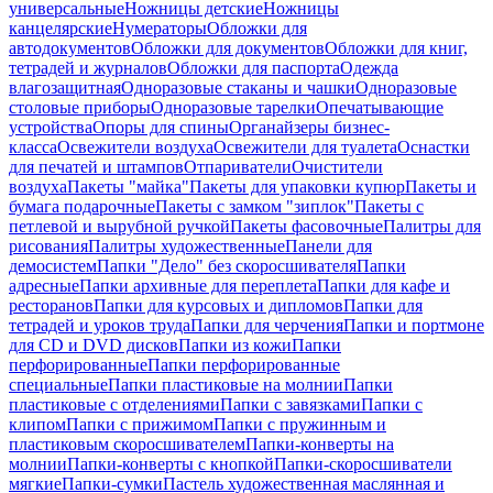
универсальные
Ножницы детские
Ножницы
канцелярские
Нумераторы
Обложки для
автодокументов
Обложки для документов
Обложки для книг,
тетрадей и журналов
Обложки для паспорта
Одежда
влагозащитная
Одноразовые стаканы и чашки
Одноразовые
столовые приборы
Одноразовые тарелки
Опечатывающие
устройства
Опоры для спины
Органайзеры бизнес-
класса
Освежители воздуха
Освежители для туалета
Оснастки
для печатей и штампов
Отпариватели
Очистители
воздуха
Пакеты "майка"
Пакеты для упаковки купюр
Пакеты и
бумага подарочные
Пакеты с замком "зиплок"
Пакеты с
петлевой и вырубной ручкой
Пакеты фасовочные
Палитры для
рисования
Палитры художественные
Панели для
демосистем
Папки "Дело" без скоросшивателя
Папки
адресные
Папки архивные для переплета
Папки для кафе и
ресторанов
Папки для курсовых и дипломов
Папки для
тетрадей и уроков труда
Папки для черчения
Папки и портмоне
для CD и DVD дисков
Папки из кожи
Папки
перфорированные
Папки перфорированные
специальные
Папки пластиковые на молнии
Папки
пластиковые с отделениями
Папки с завязками
Папки с
клипом
Папки с прижимом
Папки с пружинным и
пластиковым скоросшивателем
Папки-конверты на
молнии
Папки-конверты с кнопкой
Папки-скоросшиватели
мягкие
Папки-сумки
Пастель художественная маслянная и