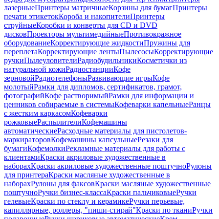
лазерные
Принтеры матричные
Корзины для бумаг
Принтеры
печати этикеток
Короба и накопители
Принтеры
струйные
Коробки и конверты для CD и DVD
дисков
Проекторы мультимедийные
Противокражное
оборудование
Корректирующие жидкости
Пружины для
переплета
Корректирующие ленты
Пылесосы
Корректирующие
ручки
Пылеуловители
Радиобудильники
Косметички из
натуральной кожи
Радиостанции
Кофе
зерновой
Радиотелефоны
Развивающие игры
Кофе
молотый
Рамки для дипломов, сертификатов, грамот,
фотографий
Кофе растворимый
Рамки для информации и
ценников собираемые в системы
Кофеварки капельные
Ранцы
с жестким каркасом
Кофеварки
рожковые
Распылители
Кофемашины
автоматические
Расходные материалы для пистолетов-
маркираторов
Кофемашины капсульные
Резаки для
бумаги
Кофемолки
Рекламные материалы для работы с
клиентами
Краски акриловые художественные в
наборах
Краски акриловые художественные поштучно
Рулоны
для принтера
Краски масляные художественные в
наборах
Рулоны для факсов
Краски масляные художественные
поштучно
Ручки бизнес-класса
Краски пальчиковые
Ручки
гелевые
Краски по стеклу и керамике
Ручки перьевые,
капиллярные, роллеры, "пиши-стирай"
Краски по ткани
Ручки
подарочные
Ручки шариковые автоматические
Крем