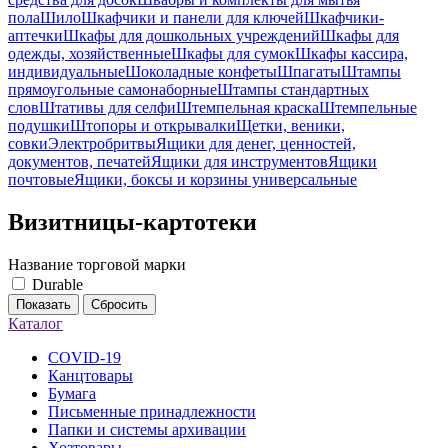
пола
Шило
Шкафчики и панели для ключей
Шкафчики-
аптечки
Шкафы для дошкольных учреждений
Шкафы для
одежды, хозяйственные
Шкафы для сумок
Шкафы кассира,
индивидуальные
Шоколадные конфеты
Шпагаты
Штампы
прямоугольные самонаборные
Штампы стандартных
слов
Штативы для селфи
Штемпельная краска
Штемпельные
подушки
Штопоры и открывалки
Щетки, веники,
совки
Электробритвы
Ящики для денег, ценностей,
документов, печатей
Ящики для инструментов
Ящики
почтовые
Ящики, боксы и корзины универсальные
Визитницы-картотеки
Название торговой марки
Durable
Показать
Сбросить
Каталог
COVID-19
Канцтовары
Бумага
Письменные принадлежности
Папки и системы архивации
Хозтовары