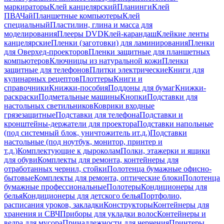
маркираторы
Клей канцелярский
Планинги
Клей
ПВА
Чай
Планшетные компьютеры
Клей
специальный
Пластилин, глина и масса для
моделирования
Плееры DVD
Клей-карандаш
Клейкие ленты
канцелярские
Пленки (заготовки) для ламинирования
Пленки
для Оверхед-проекторов
Пленки защитные для планшетных
компьютеров
Ключницы из натуральной кожи
Пленки
защитные для телефонов
Плитки электрические
Книги для
кулинарных рецептов
Плоттеры
Книги и
справочники
Книжки-пособия
Поддоны для бумаг
Книжки-
раскраски
Подметальные машины
Кнопки
Подставки для
настольных светильников
Коврики входные
грязезащитные
Подставки для телефона
Подставки и
кронштейны-держатели для проектора
Подставки напольные
(под системный блок, уничтожитель ит.д.)
Подставки
настольные (под ноутбук, монитор, принтер и
т.д.)
Комплектующие к дыроколам
Полки, этажерки и ящики
для обуви
Комплекты для ремонта, контейнеры для
отработанных чернил, стойки
Полотенца бумажные офисно-
бытовые
Комплекты для ремонта, оптические блоки
Полотенца
бумажные профессиональные
Полотеры
Кондиционеры для
белья
Кондиционеры для детского белья
Портфолио,
расписания уроков, закладки
Конструкторы
Контейнеры для
хранения и СВЧ
Приборы для укладки волос
Контейнеры и
ведра для мусора
Принадлежности для черчения
Принтеры