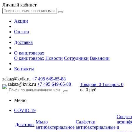
Личный кабинет
Акции
Оплата
Доставка
О канцтоварах
О канцтоварах
Новости
Сотрудники
Вакансии
Контакты
zakaz@kvik.ru
+7 495 649-65-88
zakaz@kvik.ru
+7 495 649-65-88
Товаров:
0
Товаров:
0
на
0 руб.
Меню
COVID-19
Средст
Мыло
Салфетки
дезинф
Дозаторы
антибактериальное
антибактериальные
и