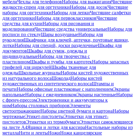
мебели
Чехлы для телефонов
Наборы для выжигания
Чистящие
жидкости-спреи для оргтехники
Наборы для досок
Чистящие
наборы для оргтехники
Наборы для лепки
Чистящие салфетки
для оргтехники
Наборы для первоклассников
Чистящие
средства для кухни
Наборы для рисования и
моделирования
Чистящие средства универсальные
Наборы для
росписи по стеклу
Шары воздушные
Наборы для
рукоделия
Шкафчики для ключей, аптечки, почтовые ящики,
лотки
Наборы для специй, доски разделочные
Шкафы для
документов
Шкафы для сумок, одежды и
индивидуальные
Наборы для творчества с
пластилином
Шкафы и тумбы для картотек
Наборы запасных
грифелей для циркулей
Шкафы тканевые для
одежды
Школьные журналы
Наборы кистей художественных
из натурального волоса
Шоколад
Наборы кистей
художественных из синтетического волоса
Штампы и
печати
Наборы офисные пластиковые с наполнением
Экраны
напольные
Наборы с ежедневником
Экраны настенные
Наборы
с френч-прессом
Электровеники и аккумуляторы к
ним
Наборы столовых приборов
Элементы
светоотражающие
Наборы цветной бумаги и картона
Наборы
чертежные
Этикет-пистолеты
Этикетки для этикет-
пистолетов
Этикетки из термобумаги
Этикетки самоклеящиеся
на листе А4
Ящики и лотки для кассира
Настольные наборы из
металла
Нити и ленты
Ножи
Ножи канцелярские