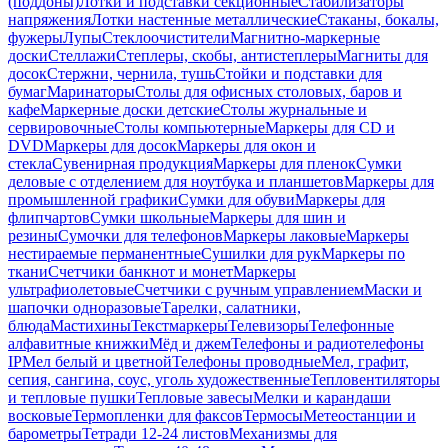
(поддоны)
Лотки и подставки секционные
Стабилизаторы
напряжения
Лотки настенные металлические
Стаканы, бокалы,
фужеры
Лупы
Стеклоочистители
Магнитно-маркерные
доски
Стеллажи
Степлеры, скобы, антистеплеры
Магниты для
досок
Стержни, чернила, тушь
Стойки и подставки для
бумаг
Маринаторы
Столы для офисных столовых, баров и
кафе
Маркерные доски детские
Столы журнальные и
сервировочные
Столы компьютерные
Маркеры для CD и
DVD
Маркеры для досок
Маркеры для окон и
стекла
Сувенирная продукция
Маркеры для пленок
Сумки
деловые с отделением для ноутбука и планшетов
Маркеры для
промышленной графики
Сумки для обуви
Маркеры для
флипчартов
Сумки школьные
Маркеры для шин и
резины
Сумочки для телефонов
Маркеры лаковые
Маркеры
нестираемые перманентные
Сушилки для рук
Маркеры по
ткани
Счетчики банкнот и монет
Маркеры
ультрафиолетовые
Счетчики с ручным управлением
Маски и
шапочки одноразовые
Тарелки, салатники,
блюда
Мастихины
Текстмаркеры
Телевизоры
Телефонные
алфавитные книжки
Мёд и джем
Телефоны и радиотелефоны
IP
Мел белый и цветной
Телефоны проводные
Мел, графит,
сепия, сангина, соус, уголь художественные
Тепловентиляторы
и тепловые пушки
Тепловые завесы
Мелки и карандаши
восковые
Термопленки для факсов
Термосы
Метеостанции и
барометры
Тетради 12-24 листов
Механизмы для