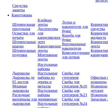
антисе
Средства
защиты
Канцтовары
Клейкие
Лотки и
Штемпельная
ленты
Корректи
накопители для
продукция
Диспенсеры
средства
бумаг
Оснастки для
для
Корректи
Короба для
печати
канцелярских
жидкость
бумаг
Штемпельные
лент
Корректи
Вертикальные
краски
Канцелярские
лента
накопители
Штемпельные
ленты
Корректи
Комплектующие
подушки
Монтажные
карандаш
для лотков
ленты
Настольные
наборы
Дыроколы
Настольные
Скобы для
Дыроколы до
наборы из
степлеров
Офисные 
65 листов
дерева и
Скобы для
ножницы
Мощные
металла
степлеров №10
Ножницы
дыроколы
Настольные
Скобы для
детские
Расходные
наборы
степлеров №23
Ножницы
материалы для
деревянные
Скобы для
Запасные 
дыроколов
Настольные
степлеров №24
наборы