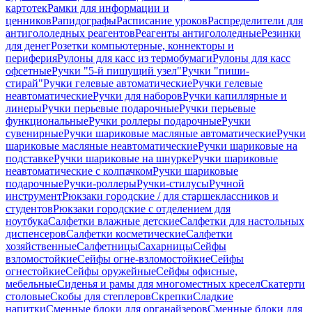
картотек
Рамки для информации и
ценников
Рапидографы
Расписание уроков
Распределители для
антигололедных реагентов
Реагенты антигололедные
Резинки
для денег
Розетки компьютерные, коннекторы и
периферия
Рулоны для касс из термобумаги
Рулоны для касс
офсетные
Ручки "5-й пишущий узел"
Ручки "пиши-
стирай"
Ручки гелевые автоматические
Ручки гелевые
неавтоматические
Ручки для наборов
Ручки капиллярные и
линеры
Ручки перьевые подарочные
Ручки перьевые
функциональные
Ручки роллеры подарочные
Ручки
сувенирные
Ручки шариковые масляные автоматические
Ручки
шариковые масляные неавтоматические
Ручки шариковые на
подставке
Ручки шариковые на шнурке
Ручки шариковые
неавтоматические с колпачком
Ручки шариковые
подарочные
Ручки-роллеры
Ручки-стилусы
Ручной
инструмент
Рюкзаки городские / для старшеклассников и
студентов
Рюкзаки городские с отделением для
ноутбука
Салфетки влажные детские
Салфетки для настольных
диспенсеров
Салфетки косметические
Салфетки
хозяйственные
Салфетницы
Сахарницы
Сейфы
взломостойкие
Сейфы огне-взломостойкие
Сейфы
огнестойкие
Сейфы оружейные
Сейфы офисные,
мебельные
Сиденья и рамы для многоместных кресел
Скатерти
столовые
Скобы для степлеров
Скрепки
Сладкие
напитки
Сменные блоки для органайзеров
Сменные блоки для