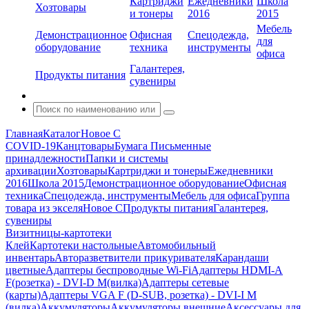
Картриджи
Ежедневники
Школа
Хозтовары
и тонеры
2016
2015
Мебель
Демонстрационное
Офисная
Спецодежда,
для
оборудование
техника
инструменты
офиса
Галантерея,
Продукты питания
сувениры
Главная
Каталог
Новое С
COVID-19
Канцтовары
Бумага
Письменные
принадлежности
Папки и системы
архивации
Хозтовары
Картриджи и тонеры
Ежедневники
2016
Школа 2015
Демонстрационное оборудование
Офисная
техника
Спецодежда, инструменты
Мебель для офиса
Группа
товара из экселя
Новое С
Продукты питания
Галантерея,
сувениры
Визитницы-картотеки
Клей
Картотеки настольные
Автомобильный
инвентарь
Авторазветвители прикуривателя
Карандаши
цветные
Адаптеры беспроводные Wi-Fi
Адаптеры HDMI-A
F(розетка) - DVI-D M(вилка)
Адаптеры сетевые
(карты)
Адаптеры VGA F (D-SUB, розетка) - DVI-I M
(вилка)
Аккумуляторы
Аккумуляторы внешние
Аксессуары для