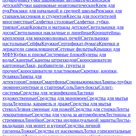
детский
Ручки шариковые неавтоматические
Крем для
рук
Рюкзаки для начальной и средней школы
Рюкзаки для
старшеклассников и студентов
Кресла для посетителей
многоместные
Салфетки столовые
Салфетки, губки,
тряпки
Сахар
Кровати и матрацы детские
Светильники для
досок
Светильники накладные и линейные
Кронштейны-
крепления для микроволновых печей
Светильники
настольные
Сейфы
Кружки
Сертификат-бумага
Крючки и
держатели самоклеящиеся
Сетевые фильтры
Крышки для
МФУ
Кубки и призы
Системные блоки
Кулеры для
воды
Сканеры
Сканеры штрихкодов
Скоросшиватели
картонные
Лаки, разбавители, грунты и
прочие
Скоросшиватели пластиковые
Скрепки, кнопки,
булавки
Лампы для
детекторов
Сливки
Смартфоны
Соковыжималки
Лампы-трубки
люминесцентные и стартеры
Соль
Ланч-боксы
Сплит-
системы
Средства для дезинфекции
Ластики
художественные
Средства для минимоек
Средства для мытья
пола
Леденцы, карамель и драже
Средства для мытья
стекол
Лезвия сменные для ножей
Средства для стирки
Ленты
декоративные
Средства для ухода за автомобилем
Лестницы и
стремянки
Линейки
Средства индивидуальной защиты
Листы-
вкладыши для монет и купюр
Средства личной
гигиены
Ложки
Средства от насекомых
Лотки горизонтальные