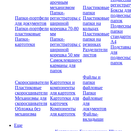
арочным
регистрат
механизмом
Пластиковые
Боксы для
Папки-
папки
подвесны
Папки-портфели
регистраторы с
Пластиковые
папок
для документов
шириной
папки на
Подвесны
Папки-портфели
корешка 70-80
кольцах
папки
пластиковые
мм
Пластиковые
стандарт
Папки-
Папки-
папки на
А4
картотеки
регистраторы с
резинках
Подставк
шириной
Разделители
для
корешка 50 мм
листов
подвесны
Самоклеящиеся
папок
карманы для
папок
Файлы и
Скоросшиватели
Картотеки и
папки
Пластиковые
компоненты
файловые
скоросшиватели
для картотек
Папки
Механизмы для
Картотеки для
файловые
скоросшивателя
карточек
для
Обложка без
Компоненты
документов
механизма
для картотек
Файлы-
вкладыши
Еще