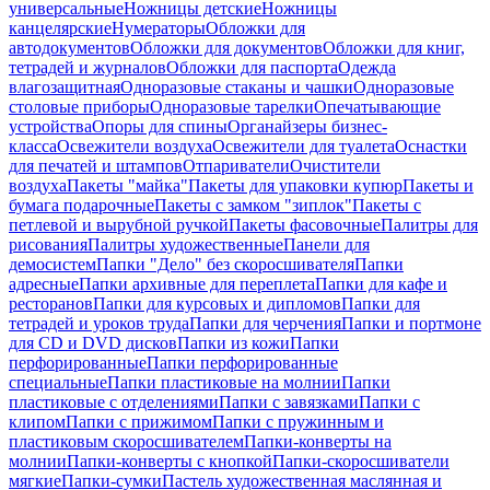
универсальные
Ножницы детские
Ножницы
канцелярские
Нумераторы
Обложки для
автодокументов
Обложки для документов
Обложки для книг,
тетрадей и журналов
Обложки для паспорта
Одежда
влагозащитная
Одноразовые стаканы и чашки
Одноразовые
столовые приборы
Одноразовые тарелки
Опечатывающие
устройства
Опоры для спины
Органайзеры бизнес-
класса
Освежители воздуха
Освежители для туалета
Оснастки
для печатей и штампов
Отпариватели
Очистители
воздуха
Пакеты "майка"
Пакеты для упаковки купюр
Пакеты и
бумага подарочные
Пакеты с замком "зиплок"
Пакеты с
петлевой и вырубной ручкой
Пакеты фасовочные
Палитры для
рисования
Палитры художественные
Панели для
демосистем
Папки "Дело" без скоросшивателя
Папки
адресные
Папки архивные для переплета
Папки для кафе и
ресторанов
Папки для курсовых и дипломов
Папки для
тетрадей и уроков труда
Папки для черчения
Папки и портмоне
для CD и DVD дисков
Папки из кожи
Папки
перфорированные
Папки перфорированные
специальные
Папки пластиковые на молнии
Папки
пластиковые с отделениями
Папки с завязками
Папки с
клипом
Папки с прижимом
Папки с пружинным и
пластиковым скоросшивателем
Папки-конверты на
молнии
Папки-конверты с кнопкой
Папки-скоросшиватели
мягкие
Папки-сумки
Пастель художественная маслянная и