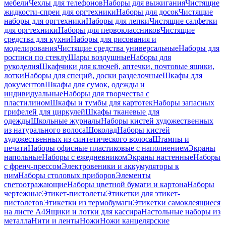
мебели
Чехлы для телефонов
Наборы для выжигания
Чистящие
жидкости-спреи для оргтехники
Наборы для досок
Чистящие
наборы для оргтехники
Наборы для лепки
Чистящие салфетки
для оргтехники
Наборы для первоклассников
Чистящие
средства для кухни
Наборы для рисования и
моделирования
Чистящие средства универсальные
Наборы для
росписи по стеклу
Шары воздушные
Наборы для
рукоделия
Шкафчики для ключей, аптечки, почтовые ящики,
лотки
Наборы для специй, доски разделочные
Шкафы для
документов
Шкафы для сумок, одежды и
индивидуальные
Наборы для творчества с
пластилином
Шкафы и тумбы для картотек
Наборы запасных
грифелей для циркулей
Шкафы тканевые для
одежды
Школьные журналы
Наборы кистей художественных
из натурального волоса
Шоколад
Наборы кистей
художественных из синтетического волоса
Штампы и
печати
Наборы офисные пластиковые с наполнением
Экраны
напольные
Наборы с ежедневником
Экраны настенные
Наборы
с френч-прессом
Электровеники и аккумуляторы к
ним
Наборы столовых приборов
Элементы
светоотражающие
Наборы цветной бумаги и картона
Наборы
чертежные
Этикет-пистолеты
Этикетки для этикет-
пистолетов
Этикетки из термобумаги
Этикетки самоклеящиеся
на листе А4
Ящики и лотки для кассира
Настольные наборы из
металла
Нити и ленты
Ножи
Ножи канцелярские