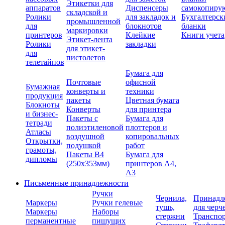
Этикетки для
аппаратов
Диспенсеры
самокопиру
складской и
Ролики
для закладок и
Бухгалтерск
промышленной
для
блокнотов
бланки
маркировки
принтеров
Клейкие
Книги учета
Этикет-лента
Ролики
закладки
для этикет-
для
пистолетов
телетайпов
Бумага для
Почтовые
офисной
Бумажная
конверты и
техники
продукция
пакеты
Цветная бумага
Блокноты
Конверты
для принтера
и бизнес-
Пакеты с
Бумага для
тетради
полиэтиленовой
плоттеров и
Атласы
воздушной
копировальных
Открытки,
подушкой
работ
грамоты,
Пакеты В4
Бумага для
дипломы
(250х353мм)
принтеров А4,
А3
Письменные принадлежности
Ручки
Чернила,
Принадл
Маркеры
Ручки гелевые
тушь,
для черч
Маркеры
Наборы
стержни
Транспо
перманентные
пишущих