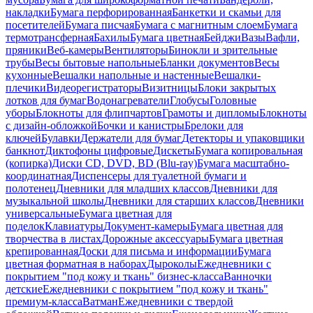
накладки
Бумага перфорированная
Банкетки и скамьи для
посетителей
Бумага писчая
Бумага с магнитным слоем
Бумага
термотрансферная
Бахилы
Бумага цветная
Бейджи
Вазы
Вафли,
пряники
Веб-камеры
Вентиляторы
Бинокли и зрительные
трубы
Весы бытовые напольные
Бланки документов
Весы
кухонные
Вешалки напольные и настенные
Вешалки-
плечики
Видеорегистраторы
Визитницы
Блоки закрытых
лотков для бумаг
Водонагреватели
Глобусы
Головные
уборы
Блокноты для флипчартов
Грамоты и дипломы
Блокноты
с дизайн-обложкой
Бочки и канистры
Брелоки для
ключей
Булавки
Держатели для бумаг
Детекторы и упаковщики
банкнот
Диктофоны цифровые
Дискеты
Бумага копировальная
(копирка)
Диски CD, DVD, BD (Blu-ray)
Бумага масштабно-
координатная
Диспенсеры для туалетной бумаги и
полотенец
Дневники для младших классов
Дневники для
музыкальной школы
Дневники для старших классов
Дневники
универсальные
Бумага цветная для
поделок
Клавиатуры
Документ-камеры
Бумага цветная для
творчества в листах
Дорожные аксессуары
Бумага цветная
крепированная
Доски для письма и информации
Бумага
цветная форматная в наборах
Дыроколы
Ежедневники с
покрытием "под кожу и ткань" бизнес-класса
Ванночки
детские
Ежедневники с покрытием "под кожу и ткань"
премиум-класса
Ватман
Ежедневники с твердой