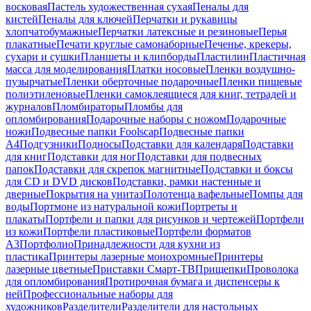
восковая
Пастель художественная сухая
Пеналы для
кистей
Пеналы для ключей
Перчатки и рукавицы
хлопчатобумажные
Перчатки латексные и резиновые
Перья
плакатные
Печати круглые самонаборные
Печенье, крекеры,
сухари и сушки
Планшеты и клипборды
Пластилин
Пластичная
масса для моделирования
Платки носовые
Пленки воздушно-
пузырчатые
Пленки оберточные подарочные
Пленки пищевые
полиэтиленовые
Пленки самоклеящиеся для книг, тетрадей и
журналов
Пломбираторы
Пломбы для
опломбирования
Подарочные наборы с ножом
Подарочные
ножи
Подвесные папки Foolscap
Подвесные папки
А4
Подгузники
Подносы
Подставки для календаря
Подставки
для книг
Подставки для ног
Подставки для подвесных
папок
Подставки для скрепок магнитные
Подставки и боксы
для CD и DVD дисков
Подставки, рамки настенные и
дверные
Покрытия на унитаз
Полотенца вафельные
Помпы для
воды
Портмоне из натуральной кожи
Портреты и
плакаты
Портфели и папки для рисунков и чертежей
Портфели
из кожи
Портфели пластиковые
Портфели форматов
А3
Портфолио
Принадлежности для кухни из
пластика
Принтеры лазерные монохромные
Принтеры
лазерные цветные
Приставки Смарт-ТВ
Прищепки
Проволока
для опломбирования
Протирочная бумага и диспенсеры к
ней
Профессиональные наборы для
художников
Разделители
Разделители для настольных