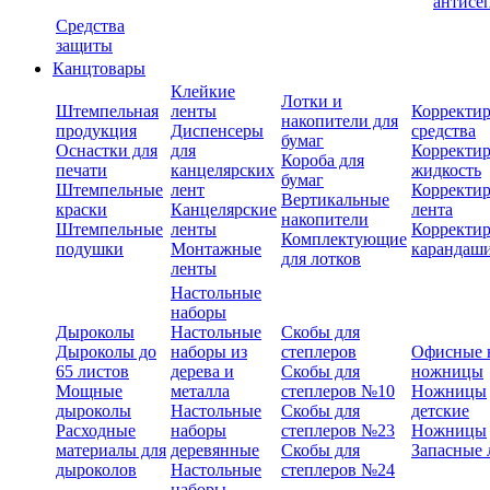
антисе
Средства
защиты
Канцтовары
Клейкие
Лотки и
Штемпельная
ленты
Корректи
накопители для
продукция
Диспенсеры
средства
бумаг
Оснастки для
для
Корректи
Короба для
печати
канцелярских
жидкость
бумаг
Штемпельные
лент
Корректи
Вертикальные
краски
Канцелярские
лента
накопители
Штемпельные
ленты
Корректи
Комплектующие
подушки
Монтажные
карандаш
для лотков
ленты
Настольные
наборы
Дыроколы
Настольные
Скобы для
Дыроколы до
наборы из
степлеров
Офисные 
65 листов
дерева и
Скобы для
ножницы
Мощные
металла
степлеров №10
Ножницы
дыроколы
Настольные
Скобы для
детские
Расходные
наборы
степлеров №23
Ножницы
материалы для
деревянные
Скобы для
Запасные 
дыроколов
Настольные
степлеров №24
наборы