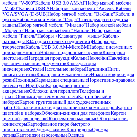
мебели "V-500"
Кабели USB 3.0 AM-AF
Набор мягкой мебели
"V-600"
Кабели USB A
Набор мягкой мебели "Аксель"
Кабели
VGA/SVGA (D-SUB)
Набор мягкой мебели "Ва-Банк"
Кабели в
бухтах
Набор мягкой мебели "Гарда"
Спецодежда и средства
защиты
Набор мягкой мебели "Милано"
Набор мягкой мебели
"Модесто"
Набор мягкой мебели "Наполи"
Набор мягкой
мебели "Ригель"
Наборы <Клавиатура + мышь>
Кабели-
патчкорды RJ45 (для сетевых соединений)
Наборы для
творчества
Кабель USB 3.0 AM-MicroBM
Наборы письменных
принадлежностей
Наборы подарочные с ручкой
Календари
настольные
Наградная продукция
Калька
Наклейки
Наклейки
для опечатывания документов
Калькуляторы
инженерные
Столы
Настольные наборы
Наушники
Нити,
шпагаты и иглы
Карандаши механические
Ножи и коврики для
резки
Ножницы
Карандаши специальные
Нормативно-правовая
литература
Ноутбуки
Карандаши цветные
акварельные
Обложки для переплета
Телефоны и
факсы
Обложки для термопереплета
Картон белый в
наборах
Картон грунтованный для художественных
работ
Обложки-книжки для планшетных компьютеров
Картон
цветной в наборах
Обложки-книжки для телефонов
Картон
цветной для поделок
Обогреватели масляные
Обогреватели-
конвекторы
Картофельное пюре быстрого
приготовления
Одежда зимняя
Картридеры
Одежда
летняя
Картриджи аэрозольные
Одежда