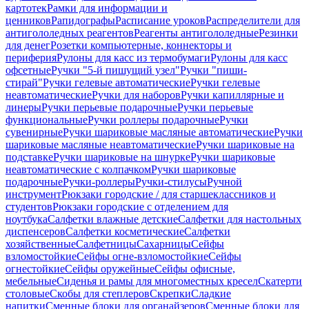
картотек
Рамки для информации и
ценников
Рапидографы
Расписание уроков
Распределители для
антигололедных реагентов
Реагенты антигололедные
Резинки
для денег
Розетки компьютерные, коннекторы и
периферия
Рулоны для касс из термобумаги
Рулоны для касс
офсетные
Ручки "5-й пишущий узел"
Ручки "пиши-
стирай"
Ручки гелевые автоматические
Ручки гелевые
неавтоматические
Ручки для наборов
Ручки капиллярные и
линеры
Ручки перьевые подарочные
Ручки перьевые
функциональные
Ручки роллеры подарочные
Ручки
сувенирные
Ручки шариковые масляные автоматические
Ручки
шариковые масляные неавтоматические
Ручки шариковые на
подставке
Ручки шариковые на шнурке
Ручки шариковые
неавтоматические с колпачком
Ручки шариковые
подарочные
Ручки-роллеры
Ручки-стилусы
Ручной
инструмент
Рюкзаки городские / для старшеклассников и
студентов
Рюкзаки городские с отделением для
ноутбука
Салфетки влажные детские
Салфетки для настольных
диспенсеров
Салфетки косметические
Салфетки
хозяйственные
Салфетницы
Сахарницы
Сейфы
взломостойкие
Сейфы огне-взломостойкие
Сейфы
огнестойкие
Сейфы оружейные
Сейфы офисные,
мебельные
Сиденья и рамы для многоместных кресел
Скатерти
столовые
Скобы для степлеров
Скрепки
Сладкие
напитки
Сменные блоки для органайзеров
Сменные блоки для