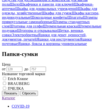
пола
Шило
Шкафчики и панели для ключей
Шкафчики-
аптечки
Шкафы для дошкольных учреждений
Шкафы для
одежды, хозяйственные
Шкафы для сумок
Шкафы кассира,
индивидуальные
Шоколадные конфеты
Шпагаты
Штампы
прямоугольные самонаборные
Штампы стандартных
слов
Штативы для селфи
Штемпельная краска
Штемпельные
подушки
Штопоры и открывалки
Щетки, веники,
совки
Электробритвы
Ящики для денег, ценностей,
документов, печатей
Ящики для инструментов
Ящики
почтовые
Ящики, боксы и корзины универсальные
Папки-сумки
Цена
от
до
Название торговой марки
Erich Krause
BRAUBERG
ПЧЕЛКА
Показать
Сбросить
Каталог
COVID-19