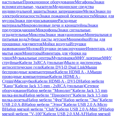
настольные
Проекционное оборудование
Мегафоны
Знаки
вспомогательные, указатели
Медицинские средства
индивидуальной защиты
Знаки запрещающие
Мелки
Знаки по
электробезопасности
Знаки пожарной безопасности
Мешки для
мусора
Знаки предписывающие
Расходные
материалы
Микроволновые печи и кронштейны
Знаки
предупреждающие
Микрофоны
Знаки сигнальные,
оградительные
Миксеры
Знаки эвакуационные
Минеральная и
питьевая вода
Зубные пасты детские
Минимойки
Иглы для
прошивки документов
Мойки воздуха
Игрушки
развивающие
Молоко
Игрушки релаксирующие
Инвентарь для
мытья окон
Мониторы
Инвентарь для уборки на
улице
Музыкальные центры
Мультиварки
МФУ лазерные
МФУ
струйные
Кабели 3xRCA (тюльпан)
Мыло и диспенсеры,
антисептические гели
Кабели DVI-D Dual Link
Мыши
беспроводные компьютерные
Кабели HDMI A - A
Мыши
проводные компьютерные
Кабели HDMI A -
C(mini)
Мясорубки
Кабели HDMI-A - DVI-D
Набор мебели
"Канц"
Кабели Jack 3.5 mm - 2xRCA (тюльпан)
Сетевое
оборудование
Набор мебели "Монолит"
Кабели Jack 3.5 mm
вилка-вилка
Набор мебели "Приоритет"
Кабели Jack 3.5 mm
вилка-розетка
Набор мебели "Фея"
Набор мебели "Эко"
Кабели
USB 2.0 A-B
Набор мебели "Этюд"
Кабели USB 2.0 A-Micro
B
Набор мягкой мебели "Club"
Кабели USB 2.0 A-Mini 5P
Набор
мягкой мебели "V-100"
Кабели USB 2.0 AM-AF
Набор мягкой