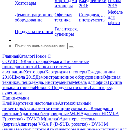
Картриджи
Ежедневники
Школа
Хозтовары
и тонеры
2016
2015
Мебель
Демонстрационное
Офисная
Спецодежда,
для
оборудование
техника
инструменты
офиса
Галантерея,
Продукты питания
сувениры
Главная
Каталог
Новое С
COVID-19
Канцтовары
Бумага
Письменные
принадлежности
Папки и системы
архивации
Хозтовары
Картриджи и тонеры
Ежедневники
2016
Школа 2015
Демонстрационное оборудование
Офисная
техника
Спецодежда, инструменты
Мебель для офиса
Группа
товара из экселя
Новое С
Продукты питания
Галантерея,
сувениры
Папки-сумки
Клей
Картотеки настольные
Автомобильный
инвентарь
Авторазветвители прикуривателя
Карандаши
цветные
Адаптеры беспроводные Wi-Fi
Адаптеры HDMI-A
F(розетка) - DVI-D M(вилка)
Адаптеры сетевые
(карты)
Адаптеры VGA F (D-SUB, розетка) - DVI-I M
(вилка)
Аккумуляторы
Аккумуляторы внешние
Аксессуары для