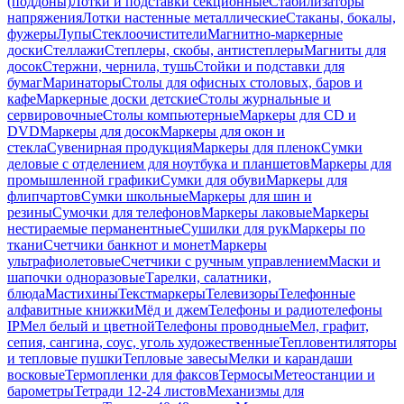
(поддоны)
Лотки и подставки секционные
Стабилизаторы
напряжения
Лотки настенные металлические
Стаканы, бокалы,
фужеры
Лупы
Стеклоочистители
Магнитно-маркерные
доски
Стеллажи
Степлеры, скобы, антистеплеры
Магниты для
досок
Стержни, чернила, тушь
Стойки и подставки для
бумаг
Маринаторы
Столы для офисных столовых, баров и
кафе
Маркерные доски детские
Столы журнальные и
сервировочные
Столы компьютерные
Маркеры для CD и
DVD
Маркеры для досок
Маркеры для окон и
стекла
Сувенирная продукция
Маркеры для пленок
Сумки
деловые с отделением для ноутбука и планшетов
Маркеры для
промышленной графики
Сумки для обуви
Маркеры для
флипчартов
Сумки школьные
Маркеры для шин и
резины
Сумочки для телефонов
Маркеры лаковые
Маркеры
нестираемые перманентные
Сушилки для рук
Маркеры по
ткани
Счетчики банкнот и монет
Маркеры
ультрафиолетовые
Счетчики с ручным управлением
Маски и
шапочки одноразовые
Тарелки, салатники,
блюда
Мастихины
Текстмаркеры
Телевизоры
Телефонные
алфавитные книжки
Мёд и джем
Телефоны и радиотелефоны
IP
Мел белый и цветной
Телефоны проводные
Мел, графит,
сепия, сангина, соус, уголь художественные
Тепловентиляторы
и тепловые пушки
Тепловые завесы
Мелки и карандаши
восковые
Термопленки для факсов
Термосы
Метеостанции и
барометры
Тетради 12-24 листов
Механизмы для