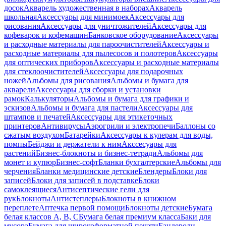
досок
Акварель художественная в наборах
Акварель
школьная
Аксессуары для минимоек
Аксессуары для
рисования
Аксессуары для уничтожителей
Аксессуары для
кофеварок и кофемашин
Банковское оборудование
Аксессуары
и расходные материалы для пароочистителей
Аксессуары и
расходные материалы для пылесосов и полотеров
Аксессуары
для оптических приборов
Аксессуары и расходные материалы
для стеклоочистителей
Аксессуары для подарочных
ножей
Альбомы для рисования
Альбомы и бумага для
акварели
Аксессуары для сборки и установки
рамок
Калькуляторы
Альбомы и бумага для графики и
эскизов
Альбомы и бумага для пастели
Аксессуары для
штампов и печатей
Аксессуары для этикеточных
принтеров
Антивирусы
Аэрогрили и электропечи
Баллоны со
сжатым воздухом
Батарейки
Аксессуары к кулерам для воды,
помпы
Бейджи и держатели к ним
Акссесуары для
растений
Бизнес-блокноты и бизнес-тетради
Альбомы для
монет и купюр
Бизнес-софт
Бланки бухгалтерские
Альбомы для
черчения
Бланки медицинские детские
Блендеры
Блоки для
записей
Блоки для записей в подставке
Блоки
самоклеящиеся
Антисептические гели для
рук
Блокноты
Антистеплеры
Блокноты в книжном
переплете
Аптечка первой помощи
Блокноты детские
Бумага
белая классов А, В, С
Бумага белая премиум класса
Баки для
мусора
Бумага для широкоформатной печати
Бандероли,