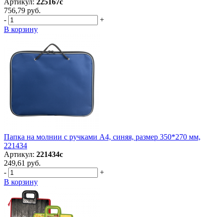
Артикул:
225167с
756,79 руб.
-
+
В корзину
Папка на молнии с ручками А4, синяя, размер 350*270 мм,
221434
Артикул:
221434с
249,61 руб.
-
+
В корзину