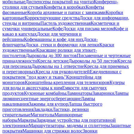
мобильные
Диспенсеры покрытий на унитаз
Конференц-
столики для стульев
Конфеты в коробках
Конфеты
фасованные
Короба архивные и папки с завязками
Коробки
картонные
Корректирующие средства
Доски для информации,
стенды и витрины
Пастель художественная
Косметички и
сумочки универсальные
Кофе
Доски для письма мелом
Кофе и
какао в капсулах
Доски для черчения и
рейсшины
Кофемашины и кофе для них
Доски-
флипчарты
Доски, стеки и формочки для лепки
Краски
художественные
Красящие ролики для этикет-
пистолетов
Дыроколы до 300 листов
Письменные и чертежные
принадлежности
Кресла детские
Дыроколы до 50 листов
Кресла
для персонала
Дыроколы на 1 отверстие
Кресла для приемных
и переговорных
Кресла для руководителей
Ежедневники с
покрытием "под кожу и ткань"
Кронштейны для
мониторов
Кронштейны-крепления для телевизоров
Кулеры
для воды и аксессуары к ним
Емкости для сыпучих
продуктов
Кухонные комбайны
Ламинаторы
Заварники
Лампы
люминесцентные энергосберегающие
Лампы
накаливания
Зажимы для купюр
Лапша быстрого
приготовления
Закладки
Ластики, резинки
стирательные
Магнитолы
Маникюрные
наборы
Маркеры
Зарядные устройства для портативной
электроники
Маршрутизаторы, модемы и сплиттеры
Защитные
покрытия
Машинки для стрижки волос
Звонки