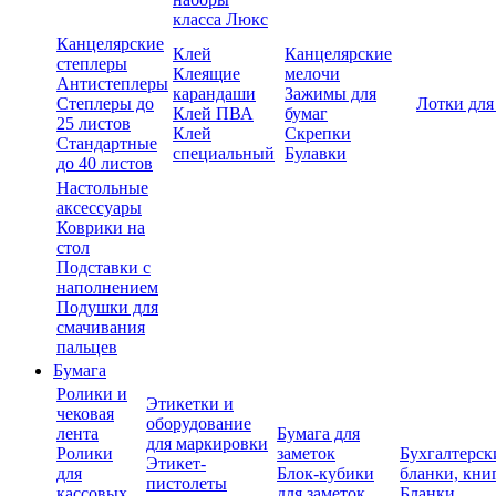
класса Люкс
Канцелярские
Клей
Канцелярские
степлеры
Клеящие
мелочи
Антистеплеры
карандаши
Зажимы для
Степлеры до
Лотки для
Клей ПВА
бумаг
25 листов
Клей
Скрепки
Стандартные
специальный
Булавки
до 40 листов
Настольные
аксессуары
Коврики на
стол
Подставки с
наполнением
Подушки для
смачивания
пальцев
Бумага
Ролики и
Этикетки и
чековая
оборудование
лента
Бумага для
для маркировки
Ролики
заметок
Бухгалтерск
Этикет-
для
Блок-кубики
бланки, кни
пистолеты
кассовых
для заметок
Бланки