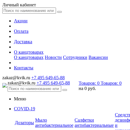
Личный кабинет
Акции
Оплата
Доставка
О канцтоварах
О канцтоварах
Новости
Сотрудники
Вакансии
Контакты
zakaz@kvik.ru
+7 495 649-65-88
zakaz@kvik.ru
+7 495 649-65-88
Товаров:
0
Товаров:
0
на
0 руб.
Меню
COVID-19
Средст
Мыло
Салфетки
дезинф
Дозаторы
антибактериальное
антибактериальные
и