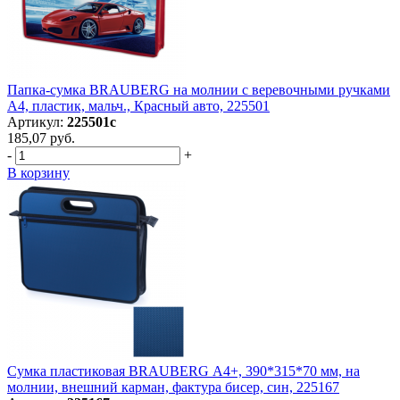
Папка-сумка BRAUBERG на молнии с веревочными ручками
А4, пластик, мальч., Красный авто, 225501
Артикул:
225501с
185,07 руб.
-
+
В корзину
Сумка пластиковая BRAUBERG А4+, 390*315*70 мм, на
молнии, внешний карман, фактура бисер, син, 225167