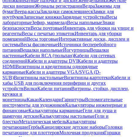
обложкой
Ватные палочки и диски
Еженедельники
Жесткие
диски внешние
Журналы регистрации
Ведра
Зажимы для
бумаг
Веера-кассы
Закладки самоклеящиеся
Замки для
ноутбуков
Записные книжки
Зарядные устройства
Весы
лабораторные
Зефир, мармелад
Весы напольные
Знаки
безопасности
Весы почтовые
Инвентарь для уборки на улице и
реагенты
Весы с печатью этикеток
Инвентарь для уборки
помещений
Весы торговые
Интерактивные доски, дисплеи и
системы
Весы фасовочные
Источники бесперебойного
питания
Вешалки напольные
Йогуртницы
Вешалки
настенные
Кабели RCA (тюльпан)
Кабели для сетевых
соединений
Кабели и адаптеры DVI
Кабели и адаптеры
HDMI
Визитницы и кредитницы однорядные
карманные
Кабели и адаптеры VGA/SVGA (D-
SUB)
Визитницы настольные
Визитницы-картотеки
Кабели и
хабы USB для подключения периферии и других
устройств
Вилки
Кабели питания
Витрины, стойки, дисплеи,
кружки и
монетницы
Какао
Календари
Гарнитуры
Вспомогательные
инструменты для художников
Калькуляторы инженерные и
финансовые
Калькуляторы карманные
Гели для душа и
шампуни детские
Калькуляторы настольные
Гели и
блестки
Металлическая мебель
Калькуляторы
печатающие
Гербы
Канцелярские детские наборы
Головки
печатающие для плоттеров
Молочная продукция
Горшки