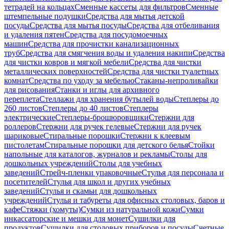
тетрадей на кольцах
Сменные кассеты для фильтров
Сменные
штемпельные подушки
Средства для мытья детской
посуды
Средства для мытья посуды
Средства для отбеливания
и удаления пятен
Средства для посудомоечных
машин
Средства для прочистки канализационных
труб
Средства для смягчения воды и удаления накипи
Средства
для чистки ковров и мягкой мебели
Средства для чистки
металлических поверхностей
Средства для чистки туалетных
комнат
Средства по уходу за мебелью
Стаканы-непроливайки
для рисования
Станки и иглы для архивного
переплета
Стеллажи для хранения бутылей воды
Степлеры до
260 листов
Степлеры до 40 листов
Степлеры
электрические
Степлеры-брошюровщики
Стержни для
роллеров
Стержни для ручек гелевые
Стержни для ручек
шариковые
Стиральные порошки
Стержни к клеевым
пистолетам
Стиральные порошки для детского белья
Стойки
напольные для каталогов, журналов и рекламы
Столы для
дошкольных учреждений
Столы для учебных
заведений
Стрейч-пленки упаковочные
Стулья для персонала и
посетителей
Стулья для школ и других учебных
заведений
Стулья и скамьи для дошкольных
учреждений
Стулья и табуреты для офисных столовых, баров и
кафе
Стяжки (хомуты)
Сумки из натуральной кожи
Сумки
инкассаторские и мешки для монет
Сушилки для
продуктов
Сушилки для столовых приборов и посуды
Счетные