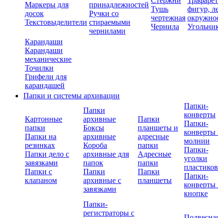
Стержни
Трафаре
Маркеры для
принадлежностей
Тушь
фигур, л
досок
Ручки со
чертежная
окружно
Текстовыделители
стираемыми
Чернила
Угольни
чернилами
Карандаши
Карандаши
механические
Точилки
Грифели для
карандашей
Папки и системы архивации
Папки-
Папки
конверты
Картонные
архивные
Папки
Папки-
папки
Боксы
планшеты и
конверты 
Папки на
архивные
адресные
молнии
резинках
Короба
папки
Папки-
Папки дело с
архивные для
Адресные
уголки
завязками
папок
папки
пластико
Папки с
Папки
Папки
Папки-
клапаном
архивные с
планшеты
конверты 
завязками
кнопке
Папки-
регистраторы с
Подвесна