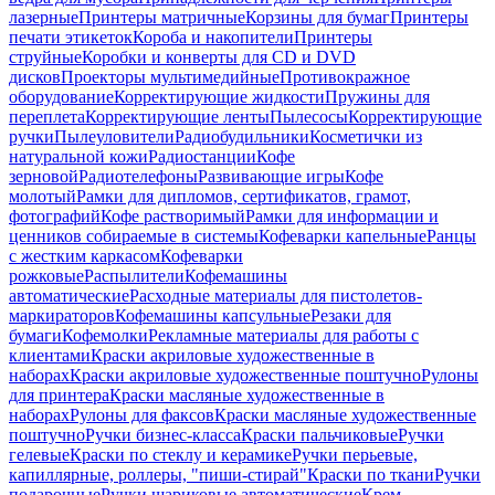
лазерные
Принтеры матричные
Корзины для бумаг
Принтеры
печати этикеток
Короба и накопители
Принтеры
струйные
Коробки и конверты для CD и DVD
дисков
Проекторы мультимедийные
Противокражное
оборудование
Корректирующие жидкости
Пружины для
переплета
Корректирующие ленты
Пылесосы
Корректирующие
ручки
Пылеуловители
Радиобудильники
Косметички из
натуральной кожи
Радиостанции
Кофе
зерновой
Радиотелефоны
Развивающие игры
Кофе
молотый
Рамки для дипломов, сертификатов, грамот,
фотографий
Кофе растворимый
Рамки для информации и
ценников собираемые в системы
Кофеварки капельные
Ранцы
с жестким каркасом
Кофеварки
рожковые
Распылители
Кофемашины
автоматические
Расходные материалы для пистолетов-
маркираторов
Кофемашины капсульные
Резаки для
бумаги
Кофемолки
Рекламные материалы для работы с
клиентами
Краски акриловые художественные в
наборах
Краски акриловые художественные поштучно
Рулоны
для принтера
Краски масляные художественные в
наборах
Рулоны для факсов
Краски масляные художественные
поштучно
Ручки бизнес-класса
Краски пальчиковые
Ручки
гелевые
Краски по стеклу и керамике
Ручки перьевые,
капиллярные, роллеры, "пиши-стирай"
Краски по ткани
Ручки
подарочные
Ручки шариковые автоматические
Крем