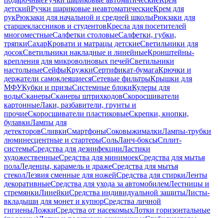
детский
Ручки шариковые неавтоматические
Крем для
рук
Рюкзаки для начальной и средней школы
Рюкзаки для
старшеклассников и студентов
Кресла для посетителей
многоместные
Салфетки столовые
Салфетки, губки,
тряпки
Сахар
Кровати и матрацы детские
Светильники для
досок
Светильники накладные и линейные
Кронштейны-
крепления для микроволновых печей
Светильники
настольные
Сейфы
Кружки
Сертификат-бумага
Крючки и
держатели самоклеящиеся
Сетевые фильтры
Крышки для
МФУ
Кубки и призы
Системные блоки
Кулеры для
воды
Сканеры
Сканеры штрихкодов
Скоросшиватели
картонные
Лаки, разбавители, грунты и
прочие
Скоросшиватели пластиковые
Скрепки, кнопки,
булавки
Лампы для
детекторов
Сливки
Смартфоны
Соковыжималки
Лампы-трубки
люминесцентные и стартеры
Соль
Ланч-боксы
Сплит-
системы
Средства для дезинфекции
Ластики
художественные
Средства для минимоек
Средства для мытья
пола
Леденцы, карамель и драже
Средства для мытья
стекол
Лезвия сменные для ножей
Средства для стирки
Ленты
декоративные
Средства для ухода за автомобилем
Лестницы и
стремянки
Линейки
Средства индивидуальной защиты
Листы-
вкладыши для монет и купюр
Средства личной
гигиены
Ложки
Средства от насекомых
Лотки горизонтальные