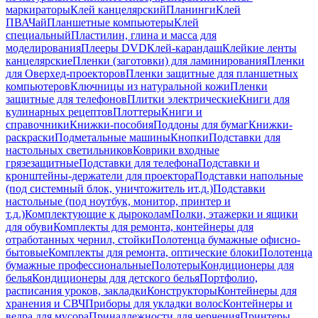
маркираторы
Клей канцелярский
Планинги
Клей
ПВА
Чай
Планшетные компьютеры
Клей
специальный
Пластилин, глина и масса для
моделирования
Плееры DVD
Клей-карандаш
Клейкие ленты
канцелярские
Пленки (заготовки) для ламинирования
Пленки
для Оверхед-проекторов
Пленки защитные для планшетных
компьютеров
Ключницы из натуральной кожи
Пленки
защитные для телефонов
Плитки электрические
Книги для
кулинарных рецептов
Плоттеры
Книги и
справочники
Книжки-пособия
Поддоны для бумаг
Книжки-
раскраски
Подметальные машины
Кнопки
Подставки для
настольных светильников
Коврики входные
грязезащитные
Подставки для телефона
Подставки и
кронштейны-держатели для проектора
Подставки напольные
(под системный блок, уничтожитель ит.д.)
Подставки
настольные (под ноутбук, монитор, принтер и
т.д.)
Комплектующие к дыроколам
Полки, этажерки и ящики
для обуви
Комплекты для ремонта, контейнеры для
отработанных чернил, стойки
Полотенца бумажные офисно-
бытовые
Комплекты для ремонта, оптические блоки
Полотенца
бумажные профессиональные
Полотеры
Кондиционеры для
белья
Кондиционеры для детского белья
Портфолио,
расписания уроков, закладки
Конструкторы
Контейнеры для
хранения и СВЧ
Приборы для укладки волос
Контейнеры и
ведра для мусора
Принадлежности для черчения
Принтеры