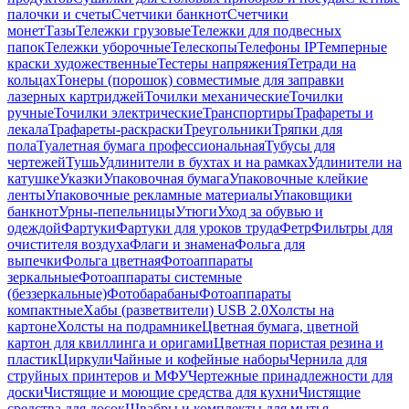
палочки и счеты
Счетчики банкнот
Счетчики
монет
Тазы
Тележки грузовые
Тележки для подвесных
папок
Тележки уборочные
Телескопы
Телефоны IP
Темперные
краски художественные
Тестеры напряжения
Тетради на
кольцах
Тонеры (порошок) совместимые для заправки
лазерных картриджей
Точилки механические
Точилки
ручные
Точилки электрические
Транспортиры
Трафареты и
лекала
Трафареты-раскраски
Треугольники
Тряпки для
пола
Туалетная бумага профессиональная
Тубусы для
чертежей
Тушь
Удлинители в бухтах и на рамках
Удлинители на
катушке
Указки
Упаковочная бумага
Упаковочные клейкие
ленты
Упаковочные рекламные материалы
Упаковщики
банкнот
Урны-пепельницы
Утюги
Уход за обувью и
одеждой
Фартуки
Фартуки для уроков труда
Фетр
Фильтры для
очистителя воздуха
Флаги и знамена
Фольга для
выпечки
Фольга цветная
Фотоаппараты
зеркальные
Фотоаппараты системные
(беззеркальные)
Фотобарабаны
Фотоаппараты
компактные
Хабы (разветвители) USB 2.0
Холсты на
картоне
Холсты на подрамнике
Цветная бумага, цветной
картон для квиллинга и оригами
Цветная пористая резина и
пластик
Циркули
Чайные и кофейные наборы
Чернила для
струйных принтеров и МФУ
Чертежные принадлежности для
доски
Чистящие и моющие средства для кухни
Чистящие
средства для досок
Швабры и комплекты для мытья