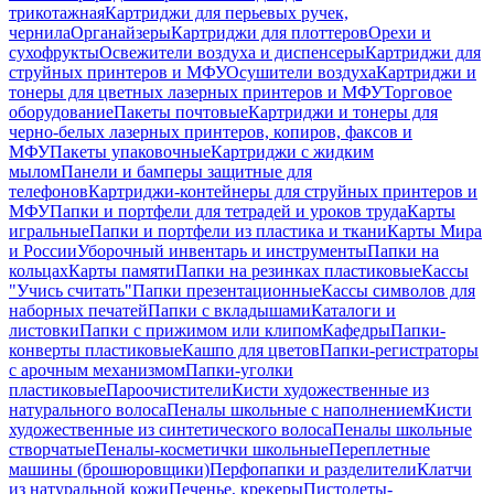
трикотажная
Картриджи для перьевых ручек,
чернила
Органайзеры
Картриджи для плоттеров
Орехи и
сухофрукты
Освежители воздуха и диспенсеры
Картриджи для
струйных принтеров и МФУ
Осушители воздуха
Картриджи и
тонеры для цветных лазерных принтеров и МФУ
Торговое
оборудование
Пакеты почтовые
Картриджи и тонеры для
черно-белых лазерных принтеров, копиров, факсов и
МФУ
Пакеты упаковочные
Картриджи с жидким
мылом
Панели и бамперы защитные для
телефонов
Картриджи-контейнеры для струйных принтеров и
МФУ
Папки и портфели для тетрадей и уроков труда
Карты
игральные
Папки и портфели из пластика и ткани
Карты Мира
и России
Уборочный инвентарь и инструменты
Папки на
кольцах
Карты памяти
Папки на резинках пластиковые
Кассы
"Учись считать"
Папки презентационные
Кассы символов для
наборных печатей
Папки с вкладышами
Каталоги и
листовки
Папки с прижимом или клипом
Кафедры
Папки-
конверты пластиковые
Кашпо для цветов
Папки-регистраторы
с арочным механизмом
Папки-уголки
пластиковые
Пароочистители
Кисти художественные из
натурального волоса
Пеналы школьные с наполнением
Кисти
художественные из синтетического волоса
Пеналы школьные
створчатые
Пеналы-косметички школьные
Переплетные
машины (брошюровщики)
Перфопапки и разделители
Клатчи
из натуральной кожи
Печенье, крекеры
Пистолеты-