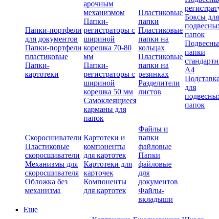
арочным
регистрат
механизмом
Пластиковые
Боксы для
Папки-
папки
подвесны
Папки-портфели
регистраторы с
Пластиковые
папок
для документов
шириной
папки на
Подвесны
Папки-портфели
корешка 70-80
кольцах
папки
пластиковые
мм
Пластиковые
стандарт
Папки-
Папки-
папки на
А4
картотеки
регистраторы с
резинках
Подставк
шириной
Разделители
для
корешка 50 мм
листов
подвесны
Самоклеящиеся
папок
карманы для
папок
Файлы и
Скоросшиватели
Картотеки и
папки
Пластиковые
компоненты
файловые
скоросшиватели
для картотек
Папки
Механизмы для
Картотеки для
файловые
скоросшивателя
карточек
для
Обложка без
Компоненты
документов
механизма
для картотек
Файлы-
вкладыши
Еще