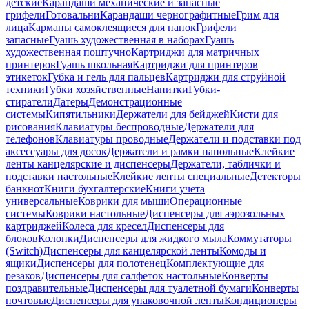
детские
Карандаши механические и запасные
грифели
Готовальни
Карандаши чернографитные
Грим для
лица
Карманы самоклеящиеся для папок
Грифели
запасные
Гуашь художественная в наборах
Гуашь
художественная поштучно
Картриджи для матричных
принтеров
Гуашь школьная
Картриджи для принтеров
этикеток
Губка и гель для пальцев
Картриджи для струйной
техники
Губки хозяйственные
Напитки
Губки-
стиратели
Датеры
Демонстрационные
системы
Кипятильники
Держатели для бейджей
Кисти для
рисования
Клавиатуры беспроводные
Держатели для
телефонов
Клавиатуры проводные
Держатели и подставки под
аксессуары для досок
Держатели и рамки напольные
Клейкие
ленты канцелярские и диспенсеры
Держатели, таблички и
подставки настольные
Клейкие ленты специальные
Детекторы
банкнот
Книги бухгалтерские
Книги учета
универсальные
Коврики для мыши
Операционные
системы
Коврики настольные
Диспенсеры для аэрозольных
картриджей
Колеса для кресел
Диспенсеры для
блоков
Колонки
Диспенсеры для жидкого мыла
Коммутаторы
(Switch)
Диспенсеры для канцелярской ленты
Комоды и
ящики
Диспенсеры для полотенец
Комплектующие для
резаков
Диспенсеры для салфеток настольные
Конверты
поздравительные
Диспенсеры для туалетной бумаги
Конверты
почтовые
Диспенсеры для упаковочной ленты
Кондиционеры