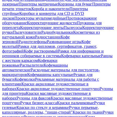
лазерные
Принтеры матричные
Корзины для бумаг
Принтеры
печати этикеток
Короба и накопители
Принтеры
струйные
Коробки и конверты для CD и DVD
дисков
Проекторы мультимедийные
Противокражное
оборудование
Корректирующие жидкости
Пружины для
переплета
Корректирующие ленты
Пылесосы
Корректирующие
ручки
Пылеуловители
Радиобудильники
Косметички из
натуральной кожи
Радиостанции
Кофе
зерновой
Радиотелефоны
Развивающие игры
Кофе
молотый
Рамки для дипломов, сертификатов, грамот,
фотографий
Кофе растворимый
Рамки для информации и
ценников собираемые в системы
Кофеварки капельные
Ранцы
с жестким каркасом
Кофеварки
рожковые
Распылители
Кофемашины
автоматические
Расходные материалы для пистолетов-
маркираторов
Кофемашины капсульные
Резаки для
бумаги
Кофемолки
Рекламные материалы для работы с
клиентами
Краски акриловые художественные в
наборах
Краски акриловые художественные поштучно
Рулоны
для принтера
Краски масляные художественные в
наборах
Рулоны для факсов
Краски масляные художественные
поштучно
Ручки бизнес-класса
Краски пальчиковые
Ручки
гелевые
Краски по стеклу и керамике
Ручки перьевые,
капиллярные, роллеры, "пиши-стирай"
Краски по ткани
Ручки
подарочные
Ручки шариковые автоматические
Крем