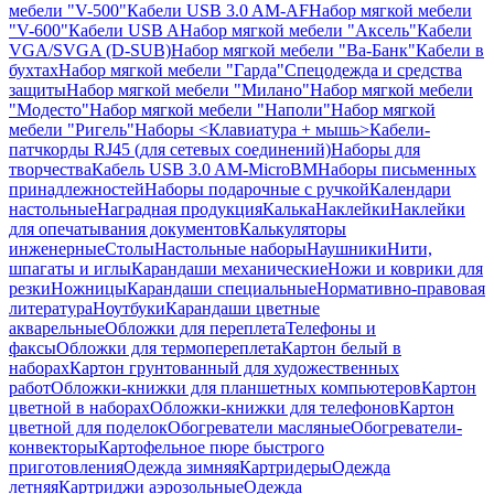
мебели "V-500"
Кабели USB 3.0 AM-AF
Набор мягкой мебели
"V-600"
Кабели USB A
Набор мягкой мебели "Аксель"
Кабели
VGA/SVGA (D-SUB)
Набор мягкой мебели "Ва-Банк"
Кабели в
бухтах
Набор мягкой мебели "Гарда"
Спецодежда и средства
защиты
Набор мягкой мебели "Милано"
Набор мягкой мебели
"Модесто"
Набор мягкой мебели "Наполи"
Набор мягкой
мебели "Ригель"
Наборы <Клавиатура + мышь>
Кабели-
патчкорды RJ45 (для сетевых соединений)
Наборы для
творчества
Кабель USB 3.0 AM-MicroBM
Наборы письменных
принадлежностей
Наборы подарочные с ручкой
Календари
настольные
Наградная продукция
Калька
Наклейки
Наклейки
для опечатывания документов
Калькуляторы
инженерные
Столы
Настольные наборы
Наушники
Нити,
шпагаты и иглы
Карандаши механические
Ножи и коврики для
резки
Ножницы
Карандаши специальные
Нормативно-правовая
литература
Ноутбуки
Карандаши цветные
акварельные
Обложки для переплета
Телефоны и
факсы
Обложки для термопереплета
Картон белый в
наборах
Картон грунтованный для художественных
работ
Обложки-книжки для планшетных компьютеров
Картон
цветной в наборах
Обложки-книжки для телефонов
Картон
цветной для поделок
Обогреватели масляные
Обогреватели-
конвекторы
Картофельное пюре быстрого
приготовления
Одежда зимняя
Картридеры
Одежда
летняя
Картриджи аэрозольные
Одежда