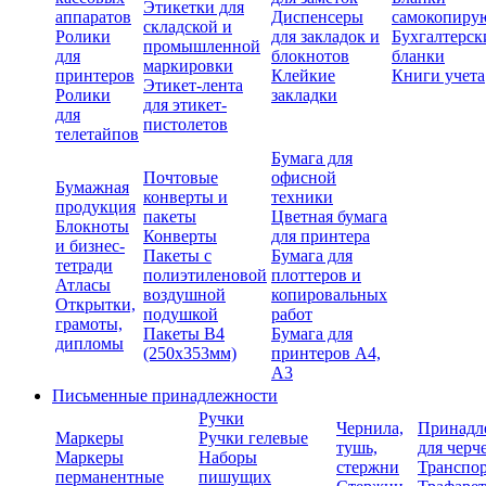
Этикетки для
аппаратов
Диспенсеры
самокопиру
складской и
Ролики
для закладок и
Бухгалтерск
промышленной
для
блокнотов
бланки
маркировки
принтеров
Клейкие
Книги учета
Этикет-лента
Ролики
закладки
для этикет-
для
пистолетов
телетайпов
Бумага для
Почтовые
офисной
Бумажная
конверты и
техники
продукция
пакеты
Цветная бумага
Блокноты
Конверты
для принтера
и бизнес-
Пакеты с
Бумага для
тетради
полиэтиленовой
плоттеров и
Атласы
воздушной
копировальных
Открытки,
подушкой
работ
грамоты,
Пакеты В4
Бумага для
дипломы
(250х353мм)
принтеров А4,
А3
Письменные принадлежности
Ручки
Чернила,
Принадл
Маркеры
Ручки гелевые
тушь,
для черч
Маркеры
Наборы
стержни
Транспо
перманентные
пишущих