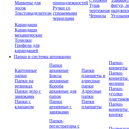
Стержни
Трафаре
Маркеры для
принадлежностей
Тушь
фигур, л
досок
Ручки со
чертежная
окружно
Текстовыделители
стираемыми
Чернила
Угольни
чернилами
Карандаши
Карандаши
механические
Точилки
Грифели для
карандашей
Папки и системы архивации
Папки-
Папки
конверты
Картонные
архивные
Папки
Папки-
папки
Боксы
планшеты и
конверты 
Папки на
архивные
адресные
молнии
резинках
Короба
папки
Папки-
Папки дело с
архивные для
Адресные
уголки
завязками
папок
папки
пластико
Папки с
Папки
Папки
Папки-
клапаном
архивные с
планшеты
конверты 
завязками
кнопке
Папки-
регистраторы с
Подвесна