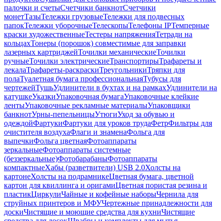
палочки и счеты
Счетчики банкнот
Счетчики
монет
Тазы
Тележки грузовые
Тележки для подвесных
папок
Тележки уборочные
Телескопы
Телефоны IP
Темперные
краски художественные
Тестеры напряжения
Тетради на
кольцах
Тонеры (порошок) совместимые для заправки
лазерных картриджей
Точилки механические
Точилки
ручные
Точилки электрические
Транспортиры
Трафареты и
лекала
Трафареты-раскраски
Треугольники
Тряпки для
пола
Туалетная бумага профессиональная
Тубусы для
чертежей
Тушь
Удлинители в бухтах и на рамках
Удлинители на
катушке
Указки
Упаковочная бумага
Упаковочные клейкие
ленты
Упаковочные рекламные материалы
Упаковщики
банкнот
Урны-пепельницы
Утюги
Уход за обувью и
одеждой
Фартуки
Фартуки для уроков труда
Фетр
Фильтры для
очистителя воздуха
Флаги и знамена
Фольга для
выпечки
Фольга цветная
Фотоаппараты
зеркальные
Фотоаппараты системные
(беззеркальные)
Фотобарабаны
Фотоаппараты
компактные
Хабы (разветвители) USB 2.0
Холсты на
картоне
Холсты на подрамнике
Цветная бумага, цветной
картон для квиллинга и оригами
Цветная пористая резина и
пластик
Циркули
Чайные и кофейные наборы
Чернила для
струйных принтеров и МФУ
Чертежные принадлежности для
доски
Чистящие и моющие средства для кухни
Чистящие
средства для досок
Швабры и комплекты для мытья