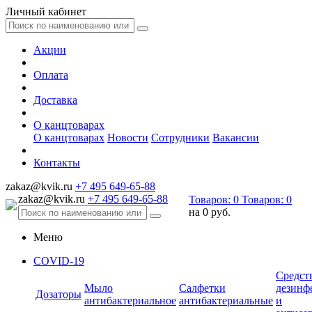
Личный кабинет
Акции
Оплата
Доставка
О канцтоварах
О канцтоварах
Новости
Сотрудники
Вакансии
Контакты
zakaz@kvik.ru
+7 495 649-65-88
zakaz@kvik.ru
+7 495 649-65-88
Товаров:
0
Товаров:
0
на
0 руб.
Меню
COVID-19
Средст
Мыло
Салфетки
дезинф
Дозаторы
антибактериальное
антибактериальные
и