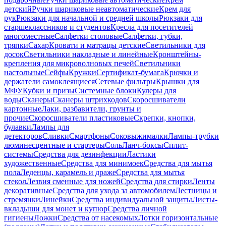
детский
Ручки шариковые неавтоматические
Крем для
рук
Рюкзаки для начальной и средней школы
Рюкзаки для
старшеклассников и студентов
Кресла для посетителей
многоместные
Салфетки столовые
Салфетки, губки,
тряпки
Сахар
Кровати и матрацы детские
Светильники для
досок
Светильники накладные и линейные
Кронштейны-
крепления для микроволновых печей
Светильники
настольные
Сейфы
Кружки
Сертификат-бумага
Крючки и
держатели самоклеящиеся
Сетевые фильтры
Крышки для
МФУ
Кубки и призы
Системные блоки
Кулеры для
воды
Сканеры
Сканеры штрихкодов
Скоросшиватели
картонные
Лаки, разбавители, грунты и
прочие
Скоросшиватели пластиковые
Скрепки, кнопки,
булавки
Лампы для
детекторов
Сливки
Смартфоны
Соковыжималки
Лампы-трубки
люминесцентные и стартеры
Соль
Ланч-боксы
Сплит-
системы
Средства для дезинфекции
Ластики
художественные
Средства для минимоек
Средства для мытья
пола
Леденцы, карамель и драже
Средства для мытья
стекол
Лезвия сменные для ножей
Средства для стирки
Ленты
декоративные
Средства для ухода за автомобилем
Лестницы и
стремянки
Линейки
Средства индивидуальной защиты
Листы-
вкладыши для монет и купюр
Средства личной
гигиены
Ложки
Средства от насекомых
Лотки горизонтальные