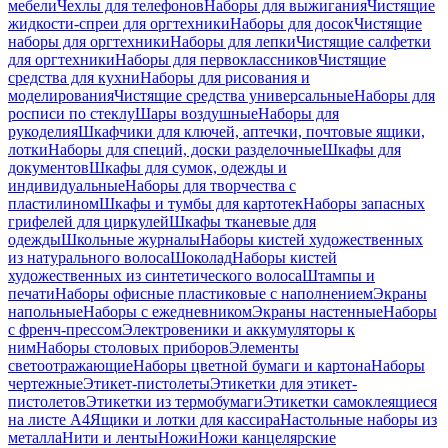
мебели
Чехлы для телефонов
Наборы для выжигания
Чистящие
жидкости-спреи для оргтехники
Наборы для досок
Чистящие
наборы для оргтехники
Наборы для лепки
Чистящие салфетки
для оргтехники
Наборы для первоклассников
Чистящие
средства для кухни
Наборы для рисования и
моделирования
Чистящие средства универсальные
Наборы для
росписи по стеклу
Шары воздушные
Наборы для
рукоделия
Шкафчики для ключей, аптечки, почтовые ящики,
лотки
Наборы для специй, доски разделочные
Шкафы для
документов
Шкафы для сумок, одежды и
индивидуальные
Наборы для творчества с
пластилином
Шкафы и тумбы для картотек
Наборы запасных
грифелей для циркулей
Шкафы тканевые для
одежды
Школьные журналы
Наборы кистей художественных
из натурального волоса
Шоколад
Наборы кистей
художественных из синтетического волоса
Штампы и
печати
Наборы офисные пластиковые с наполнением
Экраны
напольные
Наборы с ежедневником
Экраны настенные
Наборы
с френч-прессом
Электровеники и аккумуляторы к
ним
Наборы столовых приборов
Элементы
светоотражающие
Наборы цветной бумаги и картона
Наборы
чертежные
Этикет-пистолеты
Этикетки для этикет-
пистолетов
Этикетки из термобумаги
Этикетки самоклеящиеся
на листе А4
Ящики и лотки для кассира
Настольные наборы из
металла
Нити и ленты
Ножи
Ножи канцелярские