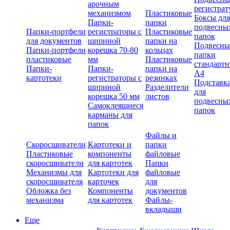
арочным
регистрат
механизмом
Пластиковые
Боксы для
Папки-
папки
подвесны
Папки-портфели
регистраторы с
Пластиковые
папок
для документов
шириной
папки на
Подвесны
Папки-портфели
корешка 70-80
кольцах
папки
пластиковые
мм
Пластиковые
стандарт
Папки-
Папки-
папки на
А4
картотеки
регистраторы с
резинках
Подставк
шириной
Разделители
для
корешка 50 мм
листов
подвесны
Самоклеящиеся
папок
карманы для
папок
Файлы и
Скоросшиватели
Картотеки и
папки
Пластиковые
компоненты
файловые
скоросшиватели
для картотек
Папки
Механизмы для
Картотеки для
файловые
скоросшивателя
карточек
для
Обложка без
Компоненты
документов
механизма
для картотек
Файлы-
вкладыши
Еще