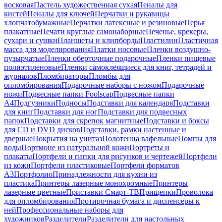
восковая
Пастель художественная сухая
Пеналы для
кистей
Пеналы для ключей
Перчатки и рукавицы
хлопчатобумажные
Перчатки латексные и резиновые
Перья
плакатные
Печати круглые самонаборные
Печенье, крекеры,
сухари и сушки
Планшеты и клипборды
Пластилин
Пластичная
масса для моделирования
Платки носовые
Пленки воздушно-
пузырчатые
Пленки оберточные подарочные
Пленки пищевые
полиэтиленовые
Пленки самоклеящиеся для книг, тетрадей и
журналов
Пломбираторы
Пломбы для
опломбирования
Подарочные наборы с ножом
Подарочные
ножи
Подвесные папки Foolscap
Подвесные папки
А4
Подгузники
Подносы
Подставки для календаря
Подставки
для книг
Подставки для ног
Подставки для подвесных
папок
Подставки для скрепок магнитные
Подставки и боксы
для CD и DVD дисков
Подставки, рамки настенные и
дверные
Покрытия на унитаз
Полотенца вафельные
Помпы для
воды
Портмоне из натуральной кожи
Портреты и
плакаты
Портфели и папки для рисунков и чертежей
Портфели
из кожи
Портфели пластиковые
Портфели форматов
А3
Портфолио
Принадлежности для кухни из
пластика
Принтеры лазерные монохромные
Принтеры
лазерные цветные
Приставки Смарт-ТВ
Прищепки
Проволока
для опломбирования
Протирочная бумага и диспенсеры к
ней
Профессиональные наборы для
художников
Разделители
Разделители для настольных