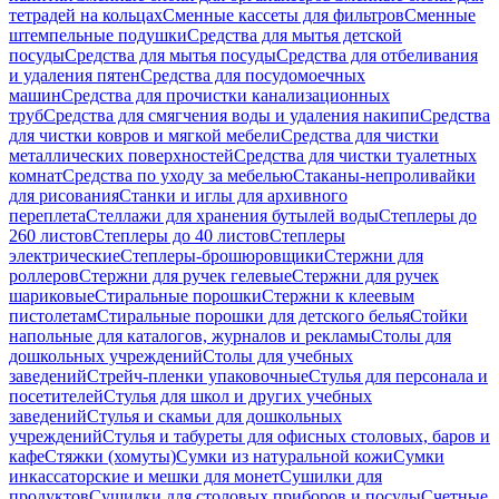
тетрадей на кольцах
Сменные кассеты для фильтров
Сменные
штемпельные подушки
Средства для мытья детской
посуды
Средства для мытья посуды
Средства для отбеливания
и удаления пятен
Средства для посудомоечных
машин
Средства для прочистки канализационных
труб
Средства для смягчения воды и удаления накипи
Средства
для чистки ковров и мягкой мебели
Средства для чистки
металлических поверхностей
Средства для чистки туалетных
комнат
Средства по уходу за мебелью
Стаканы-непроливайки
для рисования
Станки и иглы для архивного
переплета
Стеллажи для хранения бутылей воды
Степлеры до
260 листов
Степлеры до 40 листов
Степлеры
электрические
Степлеры-брошюровщики
Стержни для
роллеров
Стержни для ручек гелевые
Стержни для ручек
шариковые
Стиральные порошки
Стержни к клеевым
пистолетам
Стиральные порошки для детского белья
Стойки
напольные для каталогов, журналов и рекламы
Столы для
дошкольных учреждений
Столы для учебных
заведений
Стрейч-пленки упаковочные
Стулья для персонала и
посетителей
Стулья для школ и других учебных
заведений
Стулья и скамьи для дошкольных
учреждений
Стулья и табуреты для офисных столовых, баров и
кафе
Стяжки (хомуты)
Сумки из натуральной кожи
Сумки
инкассаторские и мешки для монет
Сушилки для
продуктов
Сушилки для столовых приборов и посуды
Счетные