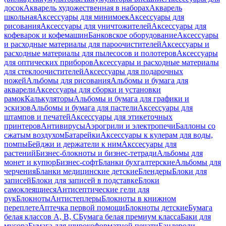
досок
Акварель художественная в наборах
Акварель
школьная
Аксессуары для минимоек
Аксессуары для
рисования
Аксессуары для уничтожителей
Аксессуары для
кофеварок и кофемашин
Банковское оборудование
Аксессуары
и расходные материалы для пароочистителей
Аксессуары и
расходные материалы для пылесосов и полотеров
Аксессуары
для оптических приборов
Аксессуары и расходные материалы
для стеклоочистителей
Аксессуары для подарочных
ножей
Альбомы для рисования
Альбомы и бумага для
акварели
Аксессуары для сборки и установки
рамок
Калькуляторы
Альбомы и бумага для графики и
эскизов
Альбомы и бумага для пастели
Аксессуары для
штампов и печатей
Аксессуары для этикеточных
принтеров
Антивирусы
Аэрогрили и электропечи
Баллоны со
сжатым воздухом
Батарейки
Аксессуары к кулерам для воды,
помпы
Бейджи и держатели к ним
Акссесуары для
растений
Бизнес-блокноты и бизнес-тетради
Альбомы для
монет и купюр
Бизнес-софт
Бланки бухгалтерские
Альбомы для
черчения
Бланки медицинские детские
Блендеры
Блоки для
записей
Блоки для записей в подставке
Блоки
самоклеящиеся
Антисептические гели для
рук
Блокноты
Антистеплеры
Блокноты в книжном
переплете
Аптечка первой помощи
Блокноты детские
Бумага
белая классов А, В, С
Бумага белая премиум класса
Баки для
мусора
Бумага для широкоформатной печати
Бандероли,