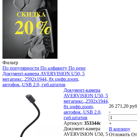
Фильтр
По популярности
По алфавиту
По цене
Документ-камера AVERVISION U50, 5
мегапикс.,2592x1944, 8х цифр.zoom,
автофок.,USB 2.0, гиб.штатив
Документ-камера
AVERVISION U50, 5
мегапикс.,2592x1944,
26 271,20 руб
8х цифр.zoom,
-
автофок.,USB 2.0,
гиб.штатив
Артикул:
353344с
+
Документ-камера
В корзину
AVERVISION U50, 5
Отложить
От