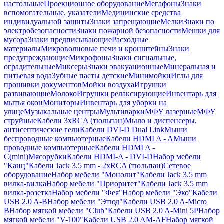
настольные
Проекционное оборудование
Мегафоны
Знаки
вспомогательные, указатели
Медицинские средства
индивидуальной защиты
Знаки запрещающие
Мелки
Знаки по
электробезопасности
Знаки пожарной безопасности
Мешки для
мусора
Знаки предписывающие
Расходные
материалы
Микроволновые печи и кронштейны
Знаки
предупреждающие
Микрофоны
Знаки сигнальные,
оградительные
Миксеры
Знаки эвакуационные
Минеральная и
питьевая вода
Зубные пасты детские
Минимойки
Иглы для
прошивки документов
Мойки воздуха
Игрушки
развивающие
Молоко
Игрушки релаксирующие
Инвентарь для
мытья окон
Мониторы
Инвентарь для уборки на
улице
Музыкальные центры
Мультиварки
МФУ лазерные
МФУ
струйные
Кабели 3xRCA (тюльпан)
Мыло и диспенсеры,
антисептические гели
Кабели DVI-D Dual Link
Мыши
беспроводные компьютерные
Кабели HDMI A - A
Мыши
проводные компьютерные
Кабели HDMI A -
C(mini)
Мясорубки
Кабели HDMI-A - DVI-D
Набор мебели
"Канц"
Кабели Jack 3.5 mm - 2xRCA (тюльпан)
Сетевое
оборудование
Набор мебели "Монолит"
Кабели Jack 3.5 mm
вилка-вилка
Набор мебели "Приоритет"
Кабели Jack 3.5 mm
вилка-розетка
Набор мебели "Фея"
Набор мебели "Эко"
Кабели
USB 2.0 A-B
Набор мебели "Этюд"
Кабели USB 2.0 A-Micro
B
Набор мягкой мебели "Club"
Кабели USB 2.0 A-Mini 5P
Набор
мягкой мебели "V-100"
Кабели USB 2.0 AM-AF
Набор мягкой