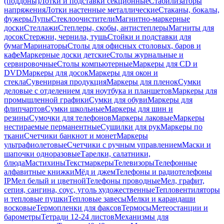
(поддоны)
Лотки и подставки секционные
Стабилизаторы
напряжения
Лотки настенные металлические
Стаканы, бокалы,
фужеры
Лупы
Стеклоочистители
Магнитно-маркерные
доски
Стеллажи
Степлеры, скобы, антистеплеры
Магниты для
досок
Стержни, чернила, тушь
Стойки и подставки для
бумаг
Маринаторы
Столы для офисных столовых, баров и
кафе
Маркерные доски детские
Столы журнальные и
сервировочные
Столы компьютерные
Маркеры для CD и
DVD
Маркеры для досок
Маркеры для окон и
стекла
Сувенирная продукция
Маркеры для пленок
Сумки
деловые с отделением для ноутбука и планшетов
Маркеры для
промышленной графики
Сумки для обуви
Маркеры для
флипчартов
Сумки школьные
Маркеры для шин и
резины
Сумочки для телефонов
Маркеры лаковые
Маркеры
нестираемые перманентные
Сушилки для рук
Маркеры по
ткани
Счетчики банкнот и монет
Маркеры
ультрафиолетовые
Счетчики с ручным управлением
Маски и
шапочки одноразовые
Тарелки, салатники,
блюда
Мастихины
Текстмаркеры
Телевизоры
Телефонные
алфавитные книжки
Мёд и джем
Телефоны и радиотелефоны
IP
Мел белый и цветной
Телефоны проводные
Мел, графит,
сепия, сангина, соус, уголь художественные
Тепловентиляторы
и тепловые пушки
Тепловые завесы
Мелки и карандаши
восковые
Термопленки для факсов
Термосы
Метеостанции и
барометры
Тетради 12-24 листов
Механизмы для