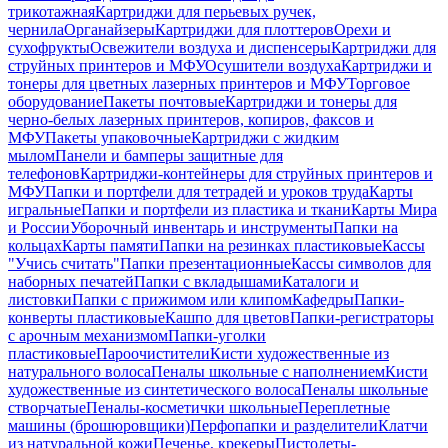
трикотажная
Картриджи для перьевых ручек,
чернила
Органайзеры
Картриджи для плоттеров
Орехи и
сухофрукты
Освежители воздуха и диспенсеры
Картриджи для
струйных принтеров и МФУ
Осушители воздуха
Картриджи и
тонеры для цветных лазерных принтеров и МФУ
Торговое
оборудование
Пакеты почтовые
Картриджи и тонеры для
черно-белых лазерных принтеров, копиров, факсов и
МФУ
Пакеты упаковочные
Картриджи с жидким
мылом
Панели и бамперы защитные для
телефонов
Картриджи-контейнеры для струйных принтеров и
МФУ
Папки и портфели для тетрадей и уроков труда
Карты
игральные
Папки и портфели из пластика и ткани
Карты Мира
и России
Уборочный инвентарь и инструменты
Папки на
кольцах
Карты памяти
Папки на резинках пластиковые
Кассы
"Учись считать"
Папки презентационные
Кассы символов для
наборных печатей
Папки с вкладышами
Каталоги и
листовки
Папки с прижимом или клипом
Кафедры
Папки-
конверты пластиковые
Кашпо для цветов
Папки-регистраторы
с арочным механизмом
Папки-уголки
пластиковые
Пароочистители
Кисти художественные из
натурального волоса
Пеналы школьные с наполнением
Кисти
художественные из синтетического волоса
Пеналы школьные
створчатые
Пеналы-косметички школьные
Переплетные
машины (брошюровщики)
Перфопапки и разделители
Клатчи
из натуральной кожи
Печенье, крекеры
Пистолеты-