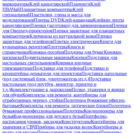
маркираторы
Клей канцелярский
Планинги
Клей
ПВА
Чай
Планшетные компьютеры
Клей
специальный
Пластилин, глина и масса для
моделирования
Плееры DVD
Клей-карандаш
Клейкие ленты
канцелярские
Пленки (заготовки) для ламинирования
Пленки
для Оверхед-проекторов
Пленки защитные для планшетных
компьютеров
Ключницы из натуральной кожи
Пленки
защитные для телефонов
Плитки электрические
Книги для
кулинарных рецептов
Плоттеры
Книги и
справочники
Книжки-пособия
Поддоны для бумаг
Книжки-
раскраски
Подметальные машины
Кнопки
Подставки для
настольных светильников
Коврики входные
грязезащитные
Подставки для телефона
Подставки и
кронштейны-держатели для проектора
Подставки напольные
(под системный блок, уничтожитель ит.д.)
Подставки
настольные (под ноутбук, монитор, принтер и
т.д.)
Комплектующие к дыроколам
Полки, этажерки и ящики
для обуви
Комплекты для ремонта, контейнеры для
отработанных чернил, стойки
Полотенца бумажные офисно-
бытовые
Комплекты для ремонта, оптические блоки
Полотенца
бумажные профессиональные
Полотеры
Кондиционеры для
белья
Кондиционеры для детского белья
Портфолио,
расписания уроков, закладки
Конструкторы
Контейнеры для
хранения и СВЧ
Приборы для укладки волос
Контейнеры и
ведра для мусора
Принадлежности для черчения
Принтеры