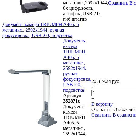
мегапикс.,2592x1944,
Сравнить
В 
8х цифр.zoom,
автофок.,USB 2.0,
гиб.штатив
Документ-камера TRIUMPH A405, 5
мегапикс., 2592x1944, ручная
фокусировка, USB 2.0, подсветка
Документ-
камера
TRIUMPH
A405, 5
мегапикс.,
2592x1944,
ручная
фокусировка,
20 319,24 руб.
USB 2.0,
-
подсветка
Артикул:
+
352871с
В корзину
Документ-
Отложить
Отложено
камера
Сравнить
В сравнен
TRIUMPH
A405, 5
мегапикс.,
2592x1944,