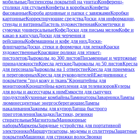
мобильные
Диспенсеры покрытий на унитаз
Конференц-
столики для стульев
Конфеты в коробках
Конфеты
фасованные
Короба архивные и папки с завязками
Коробки
картонные
Корректирующие средства
Доски для информации,
стенды и витрины
Пастель художественная
Косметички и
сумочки универсальные
Кофе
Доски для письма мелом
Кофе и
какао в капсулах
Доски для черчения и
рейсшины
Кофемашины и кофе для них
Доски-
флипчарты
Доски, стеки и формочки для лепки
Краски
художественные
Красящие ролики для этикет-
пистолетов
Дыроколы до 300 листов
Письменные и чертежные
принадлежности
Кресла детские
Дыроколы до 50 листов
Кресла
для персонала
Дыроколы на 1 отверстие
Кресла для приемных
и переговорных
Кресла для руководителей
Ежедневники с
покрытием "под кожу и ткань"
Кронштейны для
мониторов
Кронштейны-крепления для телевизоров
Кулеры
для воды и аксессуары к ним
Емкости для сыпучих
продуктов
Кухонные комбайны
Ламинаторы
Заварники
Лампы
люминесцентные энергосберегающие
Лампы
накаливания
Зажимы для купюр
Лапша быстрого
приготовления
Закладки
Ластики, резинки
стирательные
Магнитолы
Маникюрные
наборы
Маркеры
Зарядные устройства для портативной
электроники
Маршрутизаторы, модемы и сплиттеры
Защитные
покрытия
Машинки для стрижки волос
Звонки