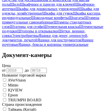
пола
Шило
Шкафчики и панели для ключей
Шкафчики-
аптечки
Шкафы для дошкольных учреждений
Шкафы для
одежды, хозяйственные
Шкафы для сумок
Шкафы кассира,
индивидуальные
Шоколадные конфеты
Шпагаты
Штампы
прямоугольные самонаборные
Штампы стандартных
слов
Штативы для селфи
Штемпельная краска
Штемпельные
подушки
Штопоры и открывалки
Щетки, веники,
совки
Электробритвы
Ящики для денег, ценностей,
документов, печатей
Ящики для инструментов
Ящики
почтовые
Ящики, боксы и корзины универсальные
Документ-камеры
Цена
от
до
Название торговой марки
AVerVision
Mimio
IQVIEW
Epson
TRIUMPH BOARD
Страна происхождения
Тайвань (Китай)