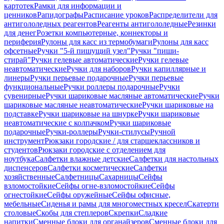
картотек
Рамки для информации и
ценников
Рапидографы
Расписание уроков
Распределители для
антигололедных реагентов
Реагенты антигололедные
Резинки
для денег
Розетки компьютерные, коннекторы и
периферия
Рулоны для касс из термобумаги
Рулоны для касс
офсетные
Ручки "5-й пишущий узел"
Ручки "пиши-
стирай"
Ручки гелевые автоматические
Ручки гелевые
неавтоматические
Ручки для наборов
Ручки капиллярные и
линеры
Ручки перьевые подарочные
Ручки перьевые
функциональные
Ручки роллеры подарочные
Ручки
сувенирные
Ручки шариковые масляные автоматические
Ручки
шариковые масляные неавтоматические
Ручки шариковые на
подставке
Ручки шариковые на шнурке
Ручки шариковые
неавтоматические с колпачком
Ручки шариковые
подарочные
Ручки-роллеры
Ручки-стилусы
Ручной
инструмент
Рюкзаки городские / для старшеклассников и
студентов
Рюкзаки городские с отделением для
ноутбука
Салфетки влажные детские
Салфетки для настольных
диспенсеров
Салфетки косметические
Салфетки
хозяйственные
Салфетницы
Сахарницы
Сейфы
взломостойкие
Сейфы огне-взломостойкие
Сейфы
огнестойкие
Сейфы оружейные
Сейфы офисные,
мебельные
Сиденья и рамы для многоместных кресел
Скатерти
столовые
Скобы для степлеров
Скрепки
Сладкие
напитки
Сменные блоки для органайзеров
Сменные блоки для