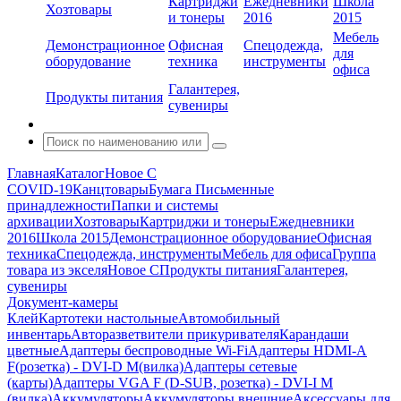
Картриджи
Ежедневники
Школа
Хозтовары
и тонеры
2016
2015
Мебель
Демонстрационное
Офисная
Спецодежда,
для
оборудование
техника
инструменты
офиса
Галантерея,
Продукты питания
сувениры
Главная
Каталог
Новое С
COVID-19
Канцтовары
Бумага
Письменные
принадлежности
Папки и системы
архивации
Хозтовары
Картриджи и тонеры
Ежедневники
2016
Школа 2015
Демонстрационное оборудование
Офисная
техника
Спецодежда, инструменты
Мебель для офиса
Группа
товара из экселя
Новое С
Продукты питания
Галантерея,
сувениры
Документ-камеры
Клей
Картотеки настольные
Автомобильный
инвентарь
Авторазветвители прикуривателя
Карандаши
цветные
Адаптеры беспроводные Wi-Fi
Адаптеры HDMI-A
F(розетка) - DVI-D M(вилка)
Адаптеры сетевые
(карты)
Адаптеры VGA F (D-SUB, розетка) - DVI-I M
(вилка)
Аккумуляторы
Аккумуляторы внешние
Аксессуары для