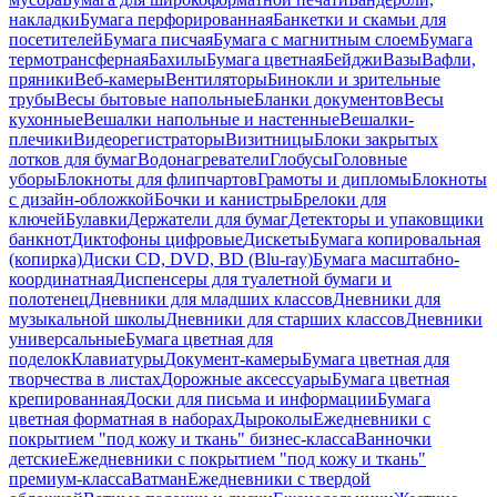
накладки
Бумага перфорированная
Банкетки и скамьи для
посетителей
Бумага писчая
Бумага с магнитным слоем
Бумага
термотрансферная
Бахилы
Бумага цветная
Бейджи
Вазы
Вафли,
пряники
Веб-камеры
Вентиляторы
Бинокли и зрительные
трубы
Весы бытовые напольные
Бланки документов
Весы
кухонные
Вешалки напольные и настенные
Вешалки-
плечики
Видеорегистраторы
Визитницы
Блоки закрытых
лотков для бумаг
Водонагреватели
Глобусы
Головные
уборы
Блокноты для флипчартов
Грамоты и дипломы
Блокноты
с дизайн-обложкой
Бочки и канистры
Брелоки для
ключей
Булавки
Держатели для бумаг
Детекторы и упаковщики
банкнот
Диктофоны цифровые
Дискеты
Бумага копировальная
(копирка)
Диски CD, DVD, BD (Blu-ray)
Бумага масштабно-
координатная
Диспенсеры для туалетной бумаги и
полотенец
Дневники для младших классов
Дневники для
музыкальной школы
Дневники для старших классов
Дневники
универсальные
Бумага цветная для
поделок
Клавиатуры
Документ-камеры
Бумага цветная для
творчества в листах
Дорожные аксессуары
Бумага цветная
крепированная
Доски для письма и информации
Бумага
цветная форматная в наборах
Дыроколы
Ежедневники с
покрытием "под кожу и ткань" бизнес-класса
Ванночки
детские
Ежедневники с покрытием "под кожу и ткань"
премиум-класса
Ватман
Ежедневники с твердой