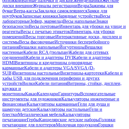
обложкой
Ватные палочки и диски
Еженедельники
Жесткие
диски внешние
Журналы регистрации
Ведра
Зажимы для
бумаг
Веера-кассы
Закладки самоклеящиеся
Замки для
ноутбуков
Записные книжки
Зарядные устройства
Весы
лабораторные
Зефир, мармелад
Весы напольные
Знаки
безопасности
Весы почтовые
Инвентарь для уборки на улице и
реагенты
Весы с печатью этикеток
Инвентарь для уборки
помещений
Весы торговые
Интерактивные доски, дисплеи и
системы
Весы фасовочные
Источники бесперебойного
питания
Вешалки напольные
Йогуртницы
Вешалки
настенные
Кабели RCA (тюльпан)
Кабели для сетевых
соединений
Кабели и адаптеры DVI
Кабели и адаптеры
HDMI
Визитницы и кредитницы однорядные
карманные
Кабели и адаптеры VGA/SVGA (D-
SUB)
Визитницы настольные
Визитницы-картотеки
Кабели и
хабы USB для подключения периферии и других
устройств
Вилки
Кабели питания
Витрины, стойки, дисплеи,
кружки и
монетницы
Какао
Календари
Гарнитуры
Вспомогательные
инструменты для художников
Калькуляторы инженерные и
финансовые
Калькуляторы карманные
Гели для душа и
шампуни детские
Калькуляторы настольные
Гели и
блестки
Металлическая мебель
Калькуляторы
печатающие
Гербы
Канцелярские детские наборы
Головки
печатающие для плоттеров
Молочная продукция
Горшки