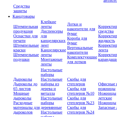
антисе
Средства
защиты
Канцтовары
Клейкие
Лотки и
Штемпельная
ленты
Корректи
накопители для
продукция
Диспенсеры
средства
бумаг
Оснастки для
для
Корректи
Короба для
печати
канцелярских
жидкость
бумаг
Штемпельные
лент
Корректи
Вертикальные
краски
Канцелярские
лента
накопители
Штемпельные
ленты
Корректи
Комплектующие
подушки
Монтажные
карандаш
для лотков
ленты
Настольные
наборы
Дыроколы
Настольные
Скобы для
Дыроколы до
наборы из
степлеров
Офисные 
65 листов
дерева и
Скобы для
ножницы
Мощные
металла
степлеров №10
Ножницы
дыроколы
Настольные
Скобы для
детские
Расходные
наборы
степлеров №23
Ножницы
материалы для
деревянные
Скобы для
Запасные 
дыроколов
Настольные
степлеров №24
наборы