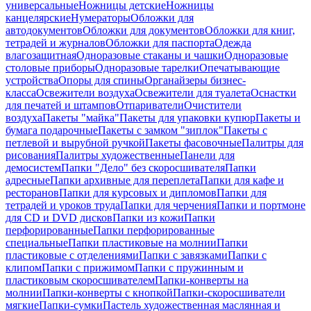
универсальные
Ножницы детские
Ножницы
канцелярские
Нумераторы
Обложки для
автодокументов
Обложки для документов
Обложки для книг,
тетрадей и журналов
Обложки для паспорта
Одежда
влагозащитная
Одноразовые стаканы и чашки
Одноразовые
столовые приборы
Одноразовые тарелки
Опечатывающие
устройства
Опоры для спины
Органайзеры бизнес-
класса
Освежители воздуха
Освежители для туалета
Оснастки
для печатей и штампов
Отпариватели
Очистители
воздуха
Пакеты "майка"
Пакеты для упаковки купюр
Пакеты и
бумага подарочные
Пакеты с замком "зиплок"
Пакеты с
петлевой и вырубной ручкой
Пакеты фасовочные
Палитры для
рисования
Палитры художественные
Панели для
демосистем
Папки "Дело" без скоросшивателя
Папки
адресные
Папки архивные для переплета
Папки для кафе и
ресторанов
Папки для курсовых и дипломов
Папки для
тетрадей и уроков труда
Папки для черчения
Папки и портмоне
для CD и DVD дисков
Папки из кожи
Папки
перфорированные
Папки перфорированные
специальные
Папки пластиковые на молнии
Папки
пластиковые с отделениями
Папки с завязками
Папки с
клипом
Папки с прижимом
Папки с пружинным и
пластиковым скоросшивателем
Папки-конверты на
молнии
Папки-конверты с кнопкой
Папки-скоросшиватели
мягкие
Папки-сумки
Пастель художественная маслянная и