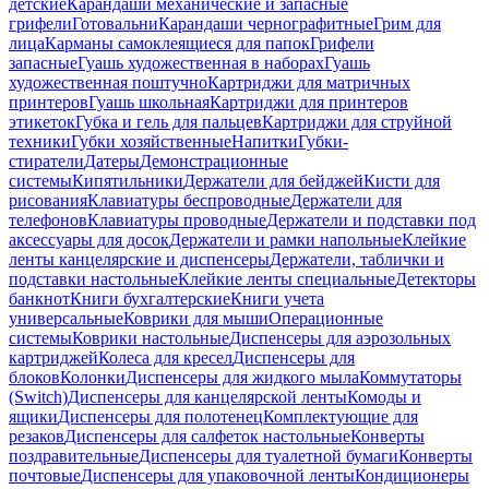
детские
Карандаши механические и запасные
грифели
Готовальни
Карандаши чернографитные
Грим для
лица
Карманы самоклеящиеся для папок
Грифели
запасные
Гуашь художественная в наборах
Гуашь
художественная поштучно
Картриджи для матричных
принтеров
Гуашь школьная
Картриджи для принтеров
этикеток
Губка и гель для пальцев
Картриджи для струйной
техники
Губки хозяйственные
Напитки
Губки-
стиратели
Датеры
Демонстрационные
системы
Кипятильники
Держатели для бейджей
Кисти для
рисования
Клавиатуры беспроводные
Держатели для
телефонов
Клавиатуры проводные
Держатели и подставки под
аксессуары для досок
Держатели и рамки напольные
Клейкие
ленты канцелярские и диспенсеры
Держатели, таблички и
подставки настольные
Клейкие ленты специальные
Детекторы
банкнот
Книги бухгалтерские
Книги учета
универсальные
Коврики для мыши
Операционные
системы
Коврики настольные
Диспенсеры для аэрозольных
картриджей
Колеса для кресел
Диспенсеры для
блоков
Колонки
Диспенсеры для жидкого мыла
Коммутаторы
(Switch)
Диспенсеры для канцелярской ленты
Комоды и
ящики
Диспенсеры для полотенец
Комплектующие для
резаков
Диспенсеры для салфеток настольные
Конверты
поздравительные
Диспенсеры для туалетной бумаги
Конверты
почтовые
Диспенсеры для упаковочной ленты
Кондиционеры