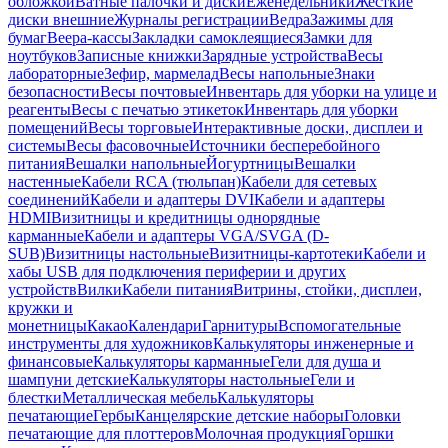
обложкой
Ватные палочки и диски
Еженедельники
Жесткие
диски внешние
Журналы регистрации
Ведра
Зажимы для
бумаг
Веера-кассы
Закладки самоклеящиеся
Замки для
ноутбуков
Записные книжки
Зарядные устройства
Весы
лабораторные
Зефир, мармелад
Весы напольные
Знаки
безопасности
Весы почтовые
Инвентарь для уборки на улице и
реагенты
Весы с печатью этикеток
Инвентарь для уборки
помещений
Весы торговые
Интерактивные доски, дисплеи и
системы
Весы фасовочные
Источники бесперебойного
питания
Вешалки напольные
Йогуртницы
Вешалки
настенные
Кабели RCA (тюльпан)
Кабели для сетевых
соединений
Кабели и адаптеры DVI
Кабели и адаптеры
HDMI
Визитницы и кредитницы однорядные
карманные
Кабели и адаптеры VGA/SVGA (D-
SUB)
Визитницы настольные
Визитницы-картотеки
Кабели и
хабы USB для подключения периферии и других
устройств
Вилки
Кабели питания
Витрины, стойки, дисплеи,
кружки и
монетницы
Какао
Календари
Гарнитуры
Вспомогательные
инструменты для художников
Калькуляторы инженерные и
финансовые
Калькуляторы карманные
Гели для душа и
шампуни детские
Калькуляторы настольные
Гели и
блестки
Металлическая мебель
Калькуляторы
печатающие
Гербы
Канцелярские детские наборы
Головки
печатающие для плоттеров
Молочная продукция
Горшки