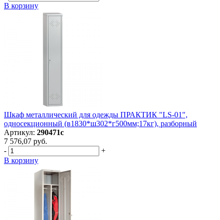
В корзину
Шкаф металлический для одежды ПРАКТИК "LS-01",
односекционный (в1830*ш302*г500мм;17кг), разборный
Артикул:
290471с
7 576,07 руб.
-
+
В корзину