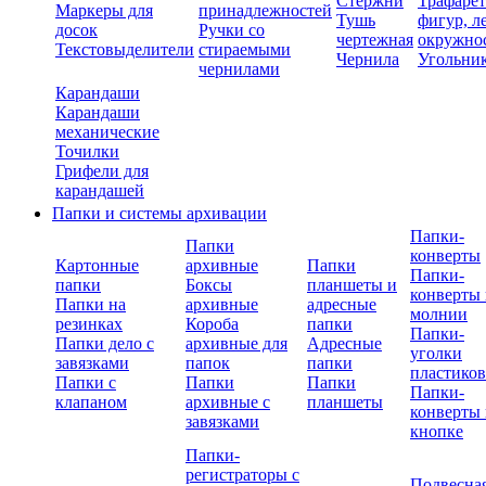
Стержни
Трафаре
Маркеры для
принадлежностей
Тушь
фигур, л
досок
Ручки со
чертежная
окружно
Текстовыделители
стираемыми
Чернила
Угольни
чернилами
Карандаши
Карандаши
механические
Точилки
Грифели для
карандашей
Папки и системы архивации
Папки-
Папки
конверты
Картонные
архивные
Папки
Папки-
папки
Боксы
планшеты и
конверты 
Папки на
архивные
адресные
молнии
резинках
Короба
папки
Папки-
Папки дело с
архивные для
Адресные
уголки
завязками
папок
папки
пластико
Папки с
Папки
Папки
Папки-
клапаном
архивные с
планшеты
конверты 
завязками
кнопке
Папки-
регистраторы с
Подвесна