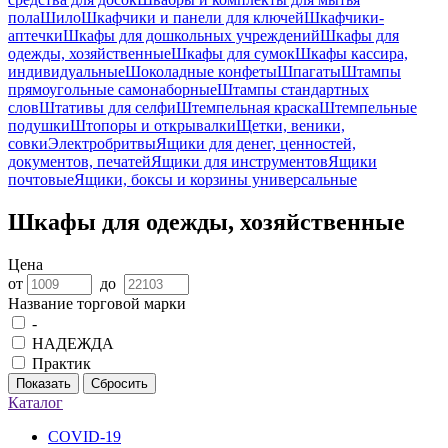
пола
Шило
Шкафчики и панели для ключей
Шкафчики-
аптечки
Шкафы для дошкольных учреждений
Шкафы для
одежды, хозяйственные
Шкафы для сумок
Шкафы кассира,
индивидуальные
Шоколадные конфеты
Шпагаты
Штампы
прямоугольные самонаборные
Штампы стандартных
слов
Штативы для селфи
Штемпельная краска
Штемпельные
подушки
Штопоры и открывалки
Щетки, веники,
совки
Электробритвы
Ящики для денег, ценностей,
документов, печатей
Ящики для инструментов
Ящики
почтовые
Ящики, боксы и корзины универсальные
Шкафы для одежды, хозяйственные
Цена
от
до
Название торговой марки
-
НАДЕЖДА
Практик
Показать
Сбросить
Каталог
COVID-19