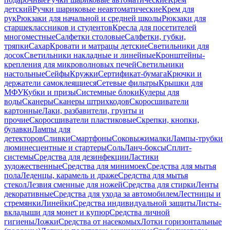
детский
Ручки шариковые неавтоматические
Крем для
рук
Рюкзаки для начальной и средней школы
Рюкзаки для
старшеклассников и студентов
Кресла для посетителей
многоместные
Салфетки столовые
Салфетки, губки,
тряпки
Сахар
Кровати и матрацы детские
Светильники для
досок
Светильники накладные и линейные
Кронштейны-
крепления для микроволновых печей
Светильники
настольные
Сейфы
Кружки
Сертификат-бумага
Крючки и
держатели самоклеящиеся
Сетевые фильтры
Крышки для
МФУ
Кубки и призы
Системные блоки
Кулеры для
воды
Сканеры
Сканеры штрихкодов
Скоросшиватели
картонные
Лаки, разбавители, грунты и
прочие
Скоросшиватели пластиковые
Скрепки, кнопки,
булавки
Лампы для
детекторов
Сливки
Смартфоны
Соковыжималки
Лампы-трубки
люминесцентные и стартеры
Соль
Ланч-боксы
Сплит-
системы
Средства для дезинфекции
Ластики
художественные
Средства для минимоек
Средства для мытья
пола
Леденцы, карамель и драже
Средства для мытья
стекол
Лезвия сменные для ножей
Средства для стирки
Ленты
декоративные
Средства для ухода за автомобилем
Лестницы и
стремянки
Линейки
Средства индивидуальной защиты
Листы-
вкладыши для монет и купюр
Средства личной
гигиены
Ложки
Средства от насекомых
Лотки горизонтальные