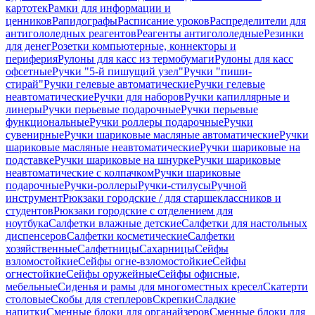
картотек
Рамки для информации и
ценников
Рапидографы
Расписание уроков
Распределители для
антигололедных реагентов
Реагенты антигололедные
Резинки
для денег
Розетки компьютерные, коннекторы и
периферия
Рулоны для касс из термобумаги
Рулоны для касс
офсетные
Ручки "5-й пишущий узел"
Ручки "пиши-
стирай"
Ручки гелевые автоматические
Ручки гелевые
неавтоматические
Ручки для наборов
Ручки капиллярные и
линеры
Ручки перьевые подарочные
Ручки перьевые
функциональные
Ручки роллеры подарочные
Ручки
сувенирные
Ручки шариковые масляные автоматические
Ручки
шариковые масляные неавтоматические
Ручки шариковые на
подставке
Ручки шариковые на шнурке
Ручки шариковые
неавтоматические с колпачком
Ручки шариковые
подарочные
Ручки-роллеры
Ручки-стилусы
Ручной
инструмент
Рюкзаки городские / для старшеклассников и
студентов
Рюкзаки городские с отделением для
ноутбука
Салфетки влажные детские
Салфетки для настольных
диспенсеров
Салфетки косметические
Салфетки
хозяйственные
Салфетницы
Сахарницы
Сейфы
взломостойкие
Сейфы огне-взломостойкие
Сейфы
огнестойкие
Сейфы оружейные
Сейфы офисные,
мебельные
Сиденья и рамы для многоместных кресел
Скатерти
столовые
Скобы для степлеров
Скрепки
Сладкие
напитки
Сменные блоки для органайзеров
Сменные блоки для