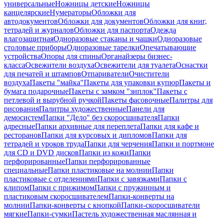
универсальные
Ножницы детские
Ножницы
канцелярские
Нумераторы
Обложки для
автодокументов
Обложки для документов
Обложки для книг,
тетрадей и журналов
Обложки для паспорта
Одежда
влагозащитная
Одноразовые стаканы и чашки
Одноразовые
столовые приборы
Одноразовые тарелки
Опечатывающие
устройства
Опоры для спины
Органайзеры бизнес-
класса
Освежители воздуха
Освежители для туалета
Оснастки
для печатей и штампов
Отпариватели
Очистители
воздуха
Пакеты "майка"
Пакеты для упаковки купюр
Пакеты и
бумага подарочные
Пакеты с замком "зиплок"
Пакеты с
петлевой и вырубной ручкой
Пакеты фасовочные
Палитры для
рисования
Палитры художественные
Панели для
демосистем
Папки "Дело" без скоросшивателя
Папки
адресные
Папки архивные для переплета
Папки для кафе и
ресторанов
Папки для курсовых и дипломов
Папки для
тетрадей и уроков труда
Папки для черчения
Папки и портмоне
для CD и DVD дисков
Папки из кожи
Папки
перфорированные
Папки перфорированные
специальные
Папки пластиковые на молнии
Папки
пластиковые с отделениями
Папки с завязками
Папки с
клипом
Папки с прижимом
Папки с пружинным и
пластиковым скоросшивателем
Папки-конверты на
молнии
Папки-конверты с кнопкой
Папки-скоросшиватели
мягкие
Папки-сумки
Пастель художественная маслянная и