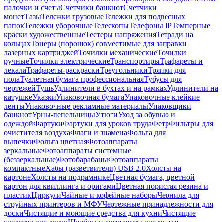
палочки и счеты
Счетчики банкнот
Счетчики
монет
Тазы
Тележки грузовые
Тележки для подвесных
папок
Тележки уборочные
Телескопы
Телефоны IP
Темперные
краски художественные
Тестеры напряжения
Тетради на
кольцах
Тонеры (порошок) совместимые для заправки
лазерных картриджей
Точилки механические
Точилки
ручные
Точилки электрические
Транспортиры
Трафареты и
лекала
Трафареты-раскраски
Треугольники
Тряпки для
пола
Туалетная бумага профессиональная
Тубусы для
чертежей
Тушь
Удлинители в бухтах и на рамках
Удлинители на
катушке
Указки
Упаковочная бумага
Упаковочные клейкие
ленты
Упаковочные рекламные материалы
Упаковщики
банкнот
Урны-пепельницы
Утюги
Уход за обувью и
одеждой
Фартуки
Фартуки для уроков труда
Фетр
Фильтры для
очистителя воздуха
Флаги и знамена
Фольга для
выпечки
Фольга цветная
Фотоаппараты
зеркальные
Фотоаппараты системные
(беззеркальные)
Фотобарабаны
Фотоаппараты
компактные
Хабы (разветвители) USB 2.0
Холсты на
картоне
Холсты на подрамнике
Цветная бумага, цветной
картон для квиллинга и оригами
Цветная пористая резина и
пластик
Циркули
Чайные и кофейные наборы
Чернила для
струйных принтеров и МФУ
Чертежные принадлежности для
доски
Чистящие и моющие средства для кухни
Чистящие
средства для досок
Швабры и комплекты для мытья