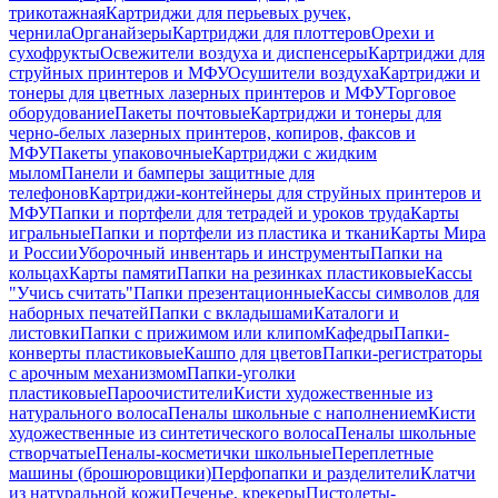
трикотажная
Картриджи для перьевых ручек,
чернила
Органайзеры
Картриджи для плоттеров
Орехи и
сухофрукты
Освежители воздуха и диспенсеры
Картриджи для
струйных принтеров и МФУ
Осушители воздуха
Картриджи и
тонеры для цветных лазерных принтеров и МФУ
Торговое
оборудование
Пакеты почтовые
Картриджи и тонеры для
черно-белых лазерных принтеров, копиров, факсов и
МФУ
Пакеты упаковочные
Картриджи с жидким
мылом
Панели и бамперы защитные для
телефонов
Картриджи-контейнеры для струйных принтеров и
МФУ
Папки и портфели для тетрадей и уроков труда
Карты
игральные
Папки и портфели из пластика и ткани
Карты Мира
и России
Уборочный инвентарь и инструменты
Папки на
кольцах
Карты памяти
Папки на резинках пластиковые
Кассы
"Учись считать"
Папки презентационные
Кассы символов для
наборных печатей
Папки с вкладышами
Каталоги и
листовки
Папки с прижимом или клипом
Кафедры
Папки-
конверты пластиковые
Кашпо для цветов
Папки-регистраторы
с арочным механизмом
Папки-уголки
пластиковые
Пароочистители
Кисти художественные из
натурального волоса
Пеналы школьные с наполнением
Кисти
художественные из синтетического волоса
Пеналы школьные
створчатые
Пеналы-косметички школьные
Переплетные
машины (брошюровщики)
Перфопапки и разделители
Клатчи
из натуральной кожи
Печенье, крекеры
Пистолеты-