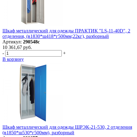
Шкаф металлический для одежды ПРАКТИК "LS-11-40D", 2
отделения, (в1830*ш418*г500мм;22кг), разборный
Артикул:
290548с
10 361,67 руб.
-
+
В корзину
Шкаф металлический для одежды ШРЭК-21-530, 2 отделения
(в1850*ш530*г500мм), разборный