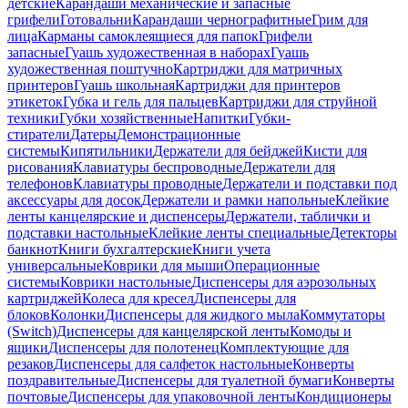
детские
Карандаши механические и запасные
грифели
Готовальни
Карандаши чернографитные
Грим для
лица
Карманы самоклеящиеся для папок
Грифели
запасные
Гуашь художественная в наборах
Гуашь
художественная поштучно
Картриджи для матричных
принтеров
Гуашь школьная
Картриджи для принтеров
этикеток
Губка и гель для пальцев
Картриджи для струйной
техники
Губки хозяйственные
Напитки
Губки-
стиратели
Датеры
Демонстрационные
системы
Кипятильники
Держатели для бейджей
Кисти для
рисования
Клавиатуры беспроводные
Держатели для
телефонов
Клавиатуры проводные
Держатели и подставки под
аксессуары для досок
Держатели и рамки напольные
Клейкие
ленты канцелярские и диспенсеры
Держатели, таблички и
подставки настольные
Клейкие ленты специальные
Детекторы
банкнот
Книги бухгалтерские
Книги учета
универсальные
Коврики для мыши
Операционные
системы
Коврики настольные
Диспенсеры для аэрозольных
картриджей
Колеса для кресел
Диспенсеры для
блоков
Колонки
Диспенсеры для жидкого мыла
Коммутаторы
(Switch)
Диспенсеры для канцелярской ленты
Комоды и
ящики
Диспенсеры для полотенец
Комплектующие для
резаков
Диспенсеры для салфеток настольные
Конверты
поздравительные
Диспенсеры для туалетной бумаги
Конверты
почтовые
Диспенсеры для упаковочной ленты
Кондиционеры