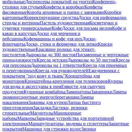
мобильные
Диспенсеры покрытий на унитаз
Конференц-
столики для стульев
Конфеты в коробках
Конфеты
фасованные
Короба архивные и папки с завязками
Коробки
картонные
Корректирующие средства
Доски для информации,
стенды и витрины
Пастель художественная
Косметички и
сумочки универсальные
Кофе
Доски для письма мелом
Кофе и
какао в капсулах
Доски для черчения и
рейсшины
Кофемашины и кофе для них
Доски-
флипчарты
Доски, стеки и формочки для лепки
Краски
художественные
Красящие ролики для этикет-
пистолетов
Дыроколы до 300 листов
Письменные и чертежные
принадлежности
Кресла детские
Дыроколы до 50 листов
Кресла
для персонала
Дыроколы на 1 отверстие
Кресла для приемных
и переговорных
Кресла для руководителей
Ежедневники с
покрытием "под кожу и ткань"
Кронштейны для
мониторов
Кронштейны-крепления для телевизоров
Кулеры
для воды и аксессуары к ним
Емкости для сыпучих
продуктов
Кухонные комбайны
Ламинаторы
Заварники
Лампы
люминесцентные энергосберегающие
Лампы
накаливания
Зажимы для купюр
Лапша быстрого
приготовления
Закладки
Ластики, резинки
стирательные
Магнитолы
Маникюрные
наборы
Маркеры
Зарядные устройства для портативной
электроники
Маршрутизаторы, модемы и сплиттеры
Защитные
покрытия
Машинки для стрижки волос
Звонки