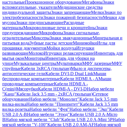
настольные
Проекционное оборудование
Мегафоны
Знаки
вспомогательные, указатели
Медицинские средства
индивидуальной защиты
Знаки запрещающие
Мелки
Знаки по
электробезопасности
Знаки пожарной безопасности
Мешки для
мусора
Знаки предписывающие
Расходные
материалы
Микроволновые печи и кронштейны
Знаки
предупреждающие
Микрофоны
Знаки сигнальные,
оградительные
Миксеры
Знаки эвакуационные
Минеральная и
питьевая вода
Зубные пасты детские
Минимойки
Иглы для
прошивки документов
Мойки воздуха
Игрушки
развивающие
Молоко
Игрушки релаксирующие
Инвентарь для
мытья окон
Мониторы
Инвентарь для уборки на
улице
Музыкальные центры
Мультиварки
МФУ лазерные
МФУ
струйные
Кабели 3xRCA (тюльпан)
Мыло и диспенсеры,
антисептические гели
Кабели DVI-D Dual Link
Мыши
беспроводные компьютерные
Кабели HDMI A - A
Мыши
проводные компьютерные
Кабели HDMI A -
C(mini)
Мясорубки
Кабели HDMI-A - DVI-D
Набор мебели
"Канц"
Кабели Jack 3.5 mm - 2xRCA (тюльпан)
Сетевое
оборудование
Набор мебели "Монолит"
Кабели Jack 3.5 mm
вилка-вилка
Набор мебели "Приоритет"
Кабели Jack 3.5 mm
вилка-розетка
Набор мебели "Фея"
Набор мебели "Эко"
Кабели
USB 2.0 A-B
Набор мебели "Этюд"
Кабели USB 2.0 A-Micro
B
Набор мягкой мебели "Club"
Кабели USB 2.0 A-Mini 5P
Набор
мягкой мебели "V-100"
Кабели USB 2.0 AM-AF
Набор мягкой