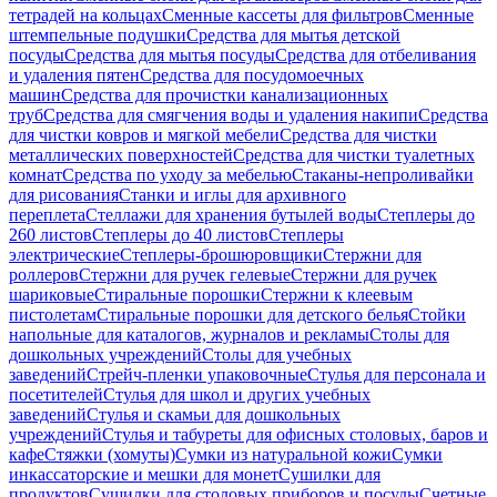
тетрадей на кольцах
Сменные кассеты для фильтров
Сменные
штемпельные подушки
Средства для мытья детской
посуды
Средства для мытья посуды
Средства для отбеливания
и удаления пятен
Средства для посудомоечных
машин
Средства для прочистки канализационных
труб
Средства для смягчения воды и удаления накипи
Средства
для чистки ковров и мягкой мебели
Средства для чистки
металлических поверхностей
Средства для чистки туалетных
комнат
Средства по уходу за мебелью
Стаканы-непроливайки
для рисования
Станки и иглы для архивного
переплета
Стеллажи для хранения бутылей воды
Степлеры до
260 листов
Степлеры до 40 листов
Степлеры
электрические
Степлеры-брошюровщики
Стержни для
роллеров
Стержни для ручек гелевые
Стержни для ручек
шариковые
Стиральные порошки
Стержни к клеевым
пистолетам
Стиральные порошки для детского белья
Стойки
напольные для каталогов, журналов и рекламы
Столы для
дошкольных учреждений
Столы для учебных
заведений
Стрейч-пленки упаковочные
Стулья для персонала и
посетителей
Стулья для школ и других учебных
заведений
Стулья и скамьи для дошкольных
учреждений
Стулья и табуреты для офисных столовых, баров и
кафе
Стяжки (хомуты)
Сумки из натуральной кожи
Сумки
инкассаторские и мешки для монет
Сушилки для
продуктов
Сушилки для столовых приборов и посуды
Счетные