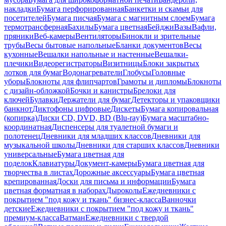
накладки
Бумага перфорированная
Банкетки и скамьи для
посетителей
Бумага писчая
Бумага с магнитным слоем
Бумага
термотрансферная
Бахилы
Бумага цветная
Бейджи
Вазы
Вафли,
пряники
Веб-камеры
Вентиляторы
Бинокли и зрительные
трубы
Весы бытовые напольные
Бланки документов
Весы
кухонные
Вешалки напольные и настенные
Вешалки-
плечики
Видеорегистраторы
Визитницы
Блоки закрытых
лотков для бумаг
Водонагреватели
Глобусы
Головные
уборы
Блокноты для флипчартов
Грамоты и дипломы
Блокноты
с дизайн-обложкой
Бочки и канистры
Брелоки для
ключей
Булавки
Держатели для бумаг
Детекторы и упаковщики
банкнот
Диктофоны цифровые
Дискеты
Бумага копировальная
(копирка)
Диски CD, DVD, BD (Blu-ray)
Бумага масштабно-
координатная
Диспенсеры для туалетной бумаги и
полотенец
Дневники для младших классов
Дневники для
музыкальной школы
Дневники для старших классов
Дневники
универсальные
Бумага цветная для
поделок
Клавиатуры
Документ-камеры
Бумага цветная для
творчества в листах
Дорожные аксессуары
Бумага цветная
крепированная
Доски для письма и информации
Бумага
цветная форматная в наборах
Дыроколы
Ежедневники с
покрытием "под кожу и ткань" бизнес-класса
Ванночки
детские
Ежедневники с покрытием "под кожу и ткань"
премиум-класса
Ватман
Ежедневники с твердой