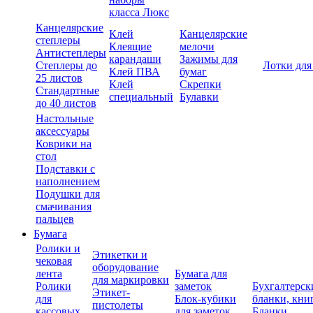
класса Люкс
Канцелярские
Клей
Канцелярские
степлеры
Клеящие
мелочи
Антистеплеры
карандаши
Зажимы для
Степлеры до
Лотки для
Клей ПВА
бумаг
25 листов
Клей
Скрепки
Стандартные
специальный
Булавки
до 40 листов
Настольные
аксессуары
Коврики на
стол
Подставки с
наполнением
Подушки для
смачивания
пальцев
Бумага
Ролики и
Этикетки и
чековая
оборудование
лента
Бумага для
для маркировки
Ролики
заметок
Бухгалтерск
Этикет-
для
Блок-кубики
бланки, кни
пистолеты
кассовых
для заметок
Бланки