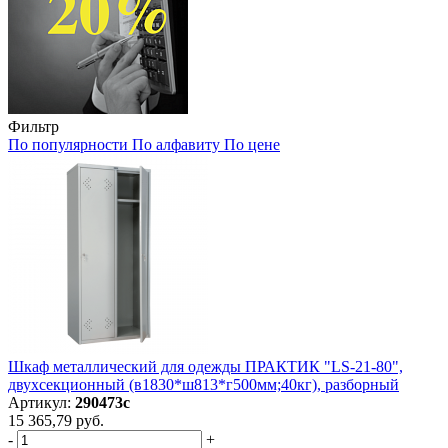
Фильтр
По популярности
По алфавиту
По цене
Шкаф металлический для одежды ПРАКТИК "LS-21-80",
двухсекционный (в1830*ш813*г500мм;40кг), разборный
Артикул:
290473с
15 365,79 руб.
-
+