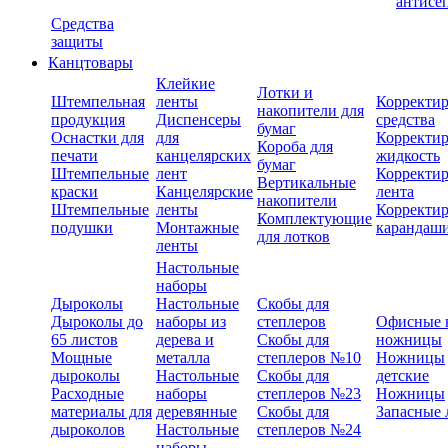
антисе
Средства
защиты
Канцтовары
Клейкие
Лотки и
Штемпельная
ленты
Корректи
накопители для
продукция
Диспенсеры
средства
бумаг
Оснастки для
для
Корректи
Короба для
печати
канцелярских
жидкость
бумаг
Штемпельные
лент
Корректи
Вертикальные
краски
Канцелярские
лента
накопители
Штемпельные
ленты
Корректи
Комплектующие
подушки
Монтажные
карандаш
для лотков
ленты
Настольные
наборы
Дыроколы
Настольные
Скобы для
Дыроколы до
наборы из
степлеров
Офисные 
65 листов
дерева и
Скобы для
ножницы
Мощные
металла
степлеров №10
Ножницы
дыроколы
Настольные
Скобы для
детские
Расходные
наборы
степлеров №23
Ножницы
материалы для
деревянные
Скобы для
Запасные 
дыроколов
Настольные
степлеров №24
наборы