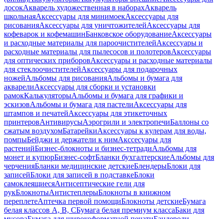
досок
Акварель художественная в наборах
Акварель
школьная
Аксессуары для минимоек
Аксессуары для
рисования
Аксессуары для уничтожителей
Аксессуары для
кофеварок и кофемашин
Банковское оборудование
Аксессуары
и расходные материалы для пароочистителей
Аксессуары и
расходные материалы для пылесосов и полотеров
Аксессуары
для оптических приборов
Аксессуары и расходные материалы
для стеклоочистителей
Аксессуары для подарочных
ножей
Альбомы для рисования
Альбомы и бумага для
акварели
Аксессуары для сборки и установки
рамок
Калькуляторы
Альбомы и бумага для графики и
эскизов
Альбомы и бумага для пастели
Аксессуары для
штампов и печатей
Аксессуары для этикеточных
принтеров
Антивирусы
Аэрогрили и электропечи
Баллоны со
сжатым воздухом
Батарейки
Аксессуары к кулерам для воды,
помпы
Бейджи и держатели к ним
Акссесуары для
растений
Бизнес-блокноты и бизнес-тетради
Альбомы для
монет и купюр
Бизнес-софт
Бланки бухгалтерские
Альбомы для
черчения
Бланки медицинские детские
Блендеры
Блоки для
записей
Блоки для записей в подставке
Блоки
самоклеящиеся
Антисептические гели для
рук
Блокноты
Антистеплеры
Блокноты в книжном
переплете
Аптечка первой помощи
Блокноты детские
Бумага
белая классов А, В, С
Бумага белая премиум класса
Баки для
мусора
Бумага для широкоформатной печати
Бандероли,