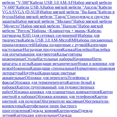
мебели "V-500"
Кабели USB 3.0 AM-AF
Набор мягкой мебели
"V-600"
Кабели USB A
Набор мягкой мебели "Аксель"
Кабели
VGA/SVGA (D-SUB)
Набор мягкой мебели "Ва-Банк"
Кабели в
бухтах
Набор мягкой мебели "Гарда"
Спецодежда и средства
защиты
Набор мягкой мебели "Милано"
Набор мягкой мебели
"Модесто"
Набор мягкой мебели "Наполи"
Набор мягкой
мебели "Ригель"
Наборы <Клавиатура + мышь>
Кабели-
патчкорды RJ45 (для сетевых соединений)
Наборы для
творчества
Кабель USB 3.0 AM-MicroBM
Наборы письменных
принадлежностей
Наборы подарочные с ручкой
Календари
настольные
Наградная продукция
Калька
Наклейки
Наклейки
для опечатывания документов
Калькуляторы
инженерные
Столы
Настольные наборы
Наушники
Нити,
шпагаты и иглы
Карандаши механические
Ножи и коврики для
резки
Ножницы
Карандаши специальные
Нормативно-правовая
литература
Ноутбуки
Карандаши цветные
акварельные
Обложки для переплета
Телефоны и
факсы
Обложки для термопереплета
Картон белый в
наборах
Картон грунтованный для художественных
работ
Обложки-книжки для планшетных компьютеров
Картон
цветной в наборах
Обложки-книжки для телефонов
Картон
цветной для поделок
Обогреватели масляные
Обогреватели-
конвекторы
Картофельное пюре быстрого
приготовления
Одежда зимняя
Картридеры
Одежда
летняя
Картриджи аэрозольные
Одежда