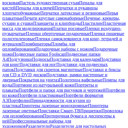
восковая
Пастель художественная сухая
Пеналы для
кистей
Пеналы для ключей
Перчатки и рукавицы
хлопчатобумажные
Перчатки латексные и резиновые
Перья
плакатные
Печати круглые самонаборные
Печенье, крекеры,
сухари и сушки
Планшеты и клипборды
Пластилин
Пластичная
масса для моделирования
Платки носовые
Пленки воздушно-
пузырчатые
Пленки оберточные подарочные
Пленки пищевые
полиэтиленовые
Пленки самоклеящиеся для книг, тетрадей и
журналов
Пломбираторы
Пломбы для
опломбирования
Подарочные наборы с ножом
Подарочные
ножи
Подвесные папки Foolscap
Подвесные папки
А4
Подгузники
Подносы
Подставки для календаря
Подставки
для книг
Подставки для ног
Подставки для подвесных
папок
Подставки для скрепок магнитные
Подставки и боксы
для CD и DVD дисков
Подставки, рамки настенные и
дверные
Покрытия на унитаз
Полотенца вафельные
Помпы для
воды
Портмоне из натуральной кожи
Портреты и
плакаты
Портфели и папки для рисунков и чертежей
Портфели
из кожи
Портфели пластиковые
Портфели форматов
А3
Портфолио
Принадлежности для кухни из
пластика
Принтеры лазерные монохромные
Принтеры
лазерные цветные
Приставки Смарт-ТВ
Прищепки
Проволока
для опломбирования
Протирочная бумага и диспенсеры к
ней
Профессиональные наборы для
художников
Разделители
Разделители для настольных