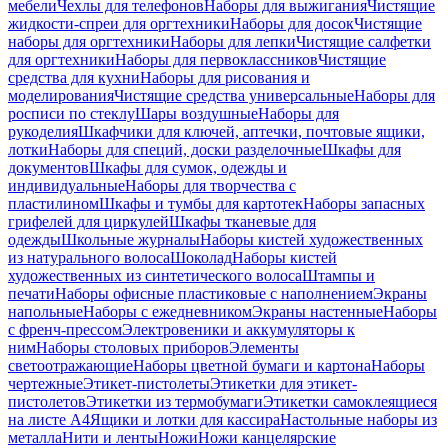
мебели
Чехлы для телефонов
Наборы для выжигания
Чистящие
жидкости-спреи для оргтехники
Наборы для досок
Чистящие
наборы для оргтехники
Наборы для лепки
Чистящие салфетки
для оргтехники
Наборы для первоклассников
Чистящие
средства для кухни
Наборы для рисования и
моделирования
Чистящие средства универсальные
Наборы для
росписи по стеклу
Шары воздушные
Наборы для
рукоделия
Шкафчики для ключей, аптечки, почтовые ящики,
лотки
Наборы для специй, доски разделочные
Шкафы для
документов
Шкафы для сумок, одежды и
индивидуальные
Наборы для творчества с
пластилином
Шкафы и тумбы для картотек
Наборы запасных
грифелей для циркулей
Шкафы тканевые для
одежды
Школьные журналы
Наборы кистей художественных
из натурального волоса
Шоколад
Наборы кистей
художественных из синтетического волоса
Штампы и
печати
Наборы офисные пластиковые с наполнением
Экраны
напольные
Наборы с ежедневником
Экраны настенные
Наборы
с френч-прессом
Электровеники и аккумуляторы к
ним
Наборы столовых приборов
Элементы
светоотражающие
Наборы цветной бумаги и картона
Наборы
чертежные
Этикет-пистолеты
Этикетки для этикет-
пистолетов
Этикетки из термобумаги
Этикетки самоклеящиеся
на листе А4
Ящики и лотки для кассира
Настольные наборы из
металла
Нити и ленты
Ножи
Ножи канцелярские