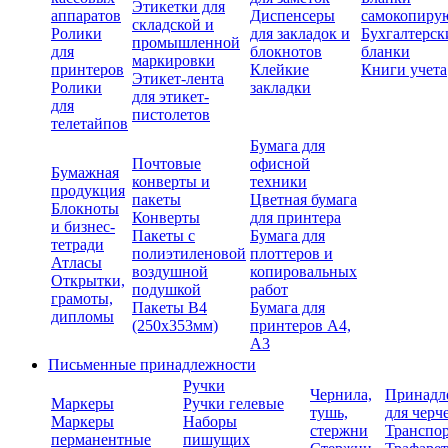
Этикетки для
аппаратов
Диспенсеры
самокопиру
складской и
Ролики
для закладок и
Бухгалтерск
промышленной
для
блокнотов
бланки
маркировки
принтеров
Клейкие
Книги учета
Этикет-лента
Ролики
закладки
для этикет-
для
пистолетов
телетайпов
Бумага для
Почтовые
офисной
Бумажная
конверты и
техники
продукция
пакеты
Цветная бумага
Блокноты
Конверты
для принтера
и бизнес-
Пакеты с
Бумага для
тетради
полиэтиленовой
плоттеров и
Атласы
воздушной
копировальных
Открытки,
подушкой
работ
грамоты,
Пакеты В4
Бумага для
дипломы
(250х353мм)
принтеров А4,
А3
Письменные принадлежности
Ручки
Чернила,
Принадл
Маркеры
Ручки гелевые
тушь,
для черч
Маркеры
Наборы
стержни
Транспо
перманентные
пишущих