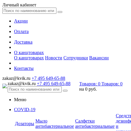
Личный кабинет
Акции
Оплата
Доставка
О канцтоварах
О канцтоварах
Новости
Сотрудники
Вакансии
Контакты
zakaz@kvik.ru
+7 495 649-65-88
zakaz@kvik.ru
+7 495 649-65-88
Товаров:
0
Товаров:
0
на
0 руб.
Меню
COVID-19
Средст
Мыло
Салфетки
дезинф
Дозаторы
антибактериальное
антибактериальные
и