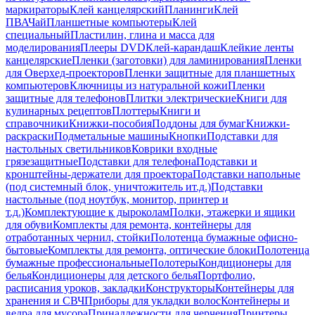
маркираторы
Клей канцелярский
Планинги
Клей
ПВА
Чай
Планшетные компьютеры
Клей
специальный
Пластилин, глина и масса для
моделирования
Плееры DVD
Клей-карандаш
Клейкие ленты
канцелярские
Пленки (заготовки) для ламинирования
Пленки
для Оверхед-проекторов
Пленки защитные для планшетных
компьютеров
Ключницы из натуральной кожи
Пленки
защитные для телефонов
Плитки электрические
Книги для
кулинарных рецептов
Плоттеры
Книги и
справочники
Книжки-пособия
Поддоны для бумаг
Книжки-
раскраски
Подметальные машины
Кнопки
Подставки для
настольных светильников
Коврики входные
грязезащитные
Подставки для телефона
Подставки и
кронштейны-держатели для проектора
Подставки напольные
(под системный блок, уничтожитель ит.д.)
Подставки
настольные (под ноутбук, монитор, принтер и
т.д.)
Комплектующие к дыроколам
Полки, этажерки и ящики
для обуви
Комплекты для ремонта, контейнеры для
отработанных чернил, стойки
Полотенца бумажные офисно-
бытовые
Комплекты для ремонта, оптические блоки
Полотенца
бумажные профессиональные
Полотеры
Кондиционеры для
белья
Кондиционеры для детского белья
Портфолио,
расписания уроков, закладки
Конструкторы
Контейнеры для
хранения и СВЧ
Приборы для укладки волос
Контейнеры и
ведра для мусора
Принадлежности для черчения
Принтеры