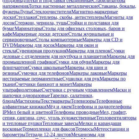
(поддоны)
Лотки и подставки секционные
Стабилизаторы
напряжения
Лотки настенные металлические
Стаканы, бокалы,
фужеры
Лупы
Стеклоочистители
Магнитно-маркерные
доски
Стеллажи
Степлеры, скобы, антистеплеры
Магниты для
досок
Стержни, чернила, тушь
Стойки и подставки для
бумаг
Маринаторы
Столы для офисных столовых, баров и
кафе
Маркерные доски детские
Столы журнальные и
сервировочные
Столы компьютерные
Маркеры для CD и
DVD
Маркеры для досок
Маркеры для окон и
стекла
Сувенирная продукция
Маркеры для пленок
Сумки
деловые с отделением для ноутбука и планшетов
Маркеры для
промышленной графики
Сумки для обуви
Маркеры для
флипчартов
Сумки школьные
Маркеры для шин и
резины
Сумочки для телефонов
Маркеры лаковые
Маркеры
нестираемые перманентные
Сушилки для рук
Маркеры по
ткани
Счетчики банкнот и монет
Маркеры
ультрафиолетовые
Счетчики с ручным управлением
Маски и
шапочки одноразовые
Тарелки, салатники,
блюда
Мастихины
Текстмаркеры
Телевизоры
Телефонные
алфавитные книжки
Мёд и джем
Телефоны и радиотелефоны
IP
Мел белый и цветной
Телефоны проводные
Мел, графит,
сепия, сангина, соус, уголь художественные
Тепловентиляторы
и тепловые пушки
Тепловые завесы
Мелки и карандаши
восковые
Термопленки для факсов
Термосы
Метеостанции и
барометры
Тетради 12-24 листов
Механизмы для