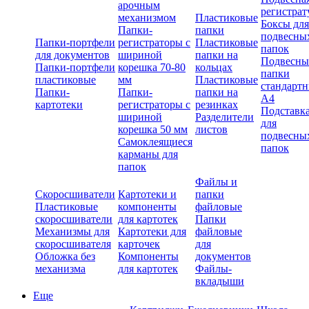
арочным
регистрат
механизмом
Пластиковые
Боксы для
Папки-
папки
подвесны
Папки-портфели
регистраторы с
Пластиковые
папок
для документов
шириной
папки на
Подвесны
Папки-портфели
корешка 70-80
кольцах
папки
пластиковые
мм
Пластиковые
стандарт
Папки-
Папки-
папки на
А4
картотеки
регистраторы с
резинках
Подставк
шириной
Разделители
для
корешка 50 мм
листов
подвесны
Самоклеящиеся
папок
карманы для
папок
Файлы и
Скоросшиватели
Картотеки и
папки
Пластиковые
компоненты
файловые
скоросшиватели
для картотек
Папки
Механизмы для
Картотеки для
файловые
скоросшивателя
карточек
для
Обложка без
Компоненты
документов
механизма
для картотек
Файлы-
вкладыши
Еще