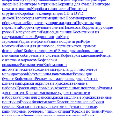
лазерные
Принтеры матричные
Корзины для бумаг
Принтеры
печати этикеток
Короба и накопители
Принтеры
струйные
Коробки и конверты для CD и DVD
дисков
Проекторы мультимедийные
Противокражное
оборудование
Корректирующие жидкости
Пружины для
переплета
Корректирующие ленты
Пылесосы
Корректирующие
ручки
Пылеуловители
Радиобудильники
Косметички из
натуральной кожи
Радиостанции
Кофе
зерновой
Радиотелефоны
Развивающие игры
Кофе
молотый
Рамки для дипломов, сертификатов, грамот,
фотографий
Кофе растворимый
Рамки для информации и
ценников собираемые в системы
Кофеварки капельные
Ранцы
с жестким каркасом
Кофеварки
рожковые
Распылители
Кофемашины
автоматические
Расходные материалы для пистолетов-
маркираторов
Кофемашины капсульные
Резаки для
бумаги
Кофемолки
Рекламные материалы для работы с
клиентами
Краски акриловые художественные в
наборах
Краски акриловые художественные поштучно
Рулоны
для принтера
Краски масляные художественные в
наборах
Рулоны для факсов
Краски масляные художественные
поштучно
Ручки бизнес-класса
Краски пальчиковые
Ручки
гелевые
Краски по стеклу и керамике
Ручки перьевые,
капиллярные, роллеры, "пиши-стирай"
Краски по ткани
Ручки
подарочные
Ручки шариковые автоматические
Крем