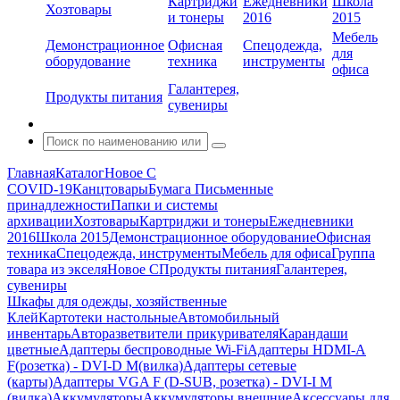
Картриджи
Ежедневники
Школа
Хозтовары
и тонеры
2016
2015
Мебель
Демонстрационное
Офисная
Спецодежда,
для
оборудование
техника
инструменты
офиса
Галантерея,
Продукты питания
сувениры
Главная
Каталог
Новое С
COVID-19
Канцтовары
Бумага
Письменные
принадлежности
Папки и системы
архивации
Хозтовары
Картриджи и тонеры
Ежедневники
2016
Школа 2015
Демонстрационное оборудование
Офисная
техника
Спецодежда, инструменты
Мебель для офиса
Группа
товара из экселя
Новое С
Продукты питания
Галантерея,
сувениры
Шкафы для одежды, хозяйственные
Клей
Картотеки настольные
Автомобильный
инвентарь
Авторазветвители прикуривателя
Карандаши
цветные
Адаптеры беспроводные Wi-Fi
Адаптеры HDMI-A
F(розетка) - DVI-D M(вилка)
Адаптеры сетевые
(карты)
Адаптеры VGA F (D-SUB, розетка) - DVI-I M
(вилка)
Аккумуляторы
Аккумуляторы внешние
Аксессуары для