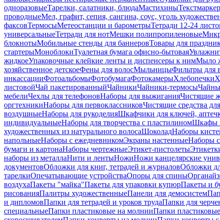
одноразовые
Тарелки, салатники, блюда
Мастихины
Текстмарке
проводные
Мел, графит, сепия, сангина, соус, уголь художеств
факсов
Термосы
Метеостанции и барометры
Тетради 12-24 листо
универсальные
Тетради для нот
Мешки полипропиленовые
Микр
блокноты
Мобильные стенды для баннеров
Товары для праздни
стартеры
Моноблоки
Туалетная бумага офисно-бытовая
Увлажни
жидкое
Упаковочные клейкие ленты и диспенсеры к ним
Мыло ж
хозяйственное детское
Фены для волос
Мыльницы
Фильтры для 
инкассации
Фотоальбомы
Фотобумага
Фотокамеры
Хлебопечки
Х
листовой
Чай пакетированный
Чайники
Чайники-термосы
Чайны
мебели
Чехлы для телефонов
Наборы для выжигания
Чистящие ж
оргтехники
Наборы для первоклассников
Чистящие средства дл
воздушные
Наборы для рукоделия
Шкафчики для ключей, аптечк
индивидуальные
Наборы для творчества с пластилином
Шкафы и
художественных из натурального волоса
Шоколад
Наборы кисте
напольные
Наборы с ежедневником
Экраны настенные
Наборы с
бумаги и картона
Наборы чертежные
Этикет-пистолеты
Этикетки
наборы из металла
Нити и ленты
Ножи
Ножи канцелярские унив
документов
Обложки для книг, тетрадей и журналов
Обложки дл
тарелки
Опечатывающие устройства
Опоры для спины
Органайз
воздуха
Пакеты "майка"
Пакеты для упаковки купюр
Пакеты и б
рисования
Палитры художественные
Панели для демосистем
Пап
и дипломов
Папки для тетрадей и уроков труда
Папки для черче
специальные
Папки пластиковые на молнии
Папки пластиковые
скоросшивателем
Папки-конверты на молнии
Папки-конверты с