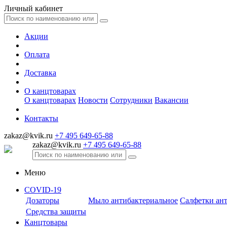
Личный кабинет
Акции
Оплата
Доставка
О канцтоварах
О канцтоварах
Новости
Сотрудники
Вакансии
Контакты
zakaz@kvik.ru
+7 495 649-65-88
zakaz@kvik.ru
+7 495 649-65-88
Меню
COVID-19
Дозаторы
Мыло антибактериальное
Салфетки ан
Средства защиты
Канцтовары