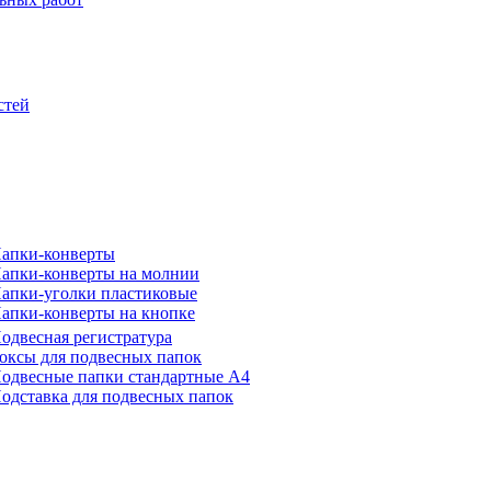
стей
апки-конверты
апки-конверты на молнии
апки-уголки пластиковые
апки-конверты на кнопке
одвесная регистратура
оксы для подвесных папок
одвесные папки стандартные А4
одставка для подвесных папок