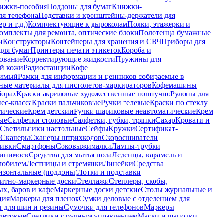
ижки-пособия
Поддоны для бумаг
Книжки-
ля телефона
Подставки и кронштейны-держатели для
 и т.д.)
Комплектующие к дыроколам
Полки, этажерки и
омплекты для ремонта, оптические блоки
Полотенца бумажные
и
Конструкторы
Контейнеры для хранения и СВЧ
Приборы для
для бумаг
Принтеры печати этикеток
Короба и
ование
Корректирующие жидкости
Пружины для
ой кожи
Радиостанции
Кофе
римый
Рамки для информации и ценников собираемые в
ные материалы для пистолетов-маркираторов
Кофемашины
борах
Краски акриловые художественные поштучно
Рулоны для
ес-класса
Краски пальчиковые
Ручки гелевые
Краски по стеклу
тические
Крем детский
Ручки шариковые неавтоматические
Крем
ые
Салфетки столовые
Салфетки, губки, тряпки
Сахар
Кровати и
Светильники настольные
Сейфы
Кружки
Сертификат-
ы
Сканеры
Сканеры штрихкодов
Скоросшиватели
ивки
Смартфоны
Соковыжималки
Лампы-трубки
минимоек
Средства для мытья пола
Леденцы, карамель и
омобилем
Лестницы и стремянки
Линейки
Средства
изонтальные (поддоны)
Лотки и подставки
итно-маркерные доски
Стеллажи
Степлеры, скобы,
х, баров и кафе
Маркерные доски детские
Столы журнальные и
ция
Маркеры для пленок
Сумки деловые с отделением для
 для шин и резины
Сумочки для телефонов
Маркеры
летовые
Счетчики с ручным управлением
Маски и шапочки