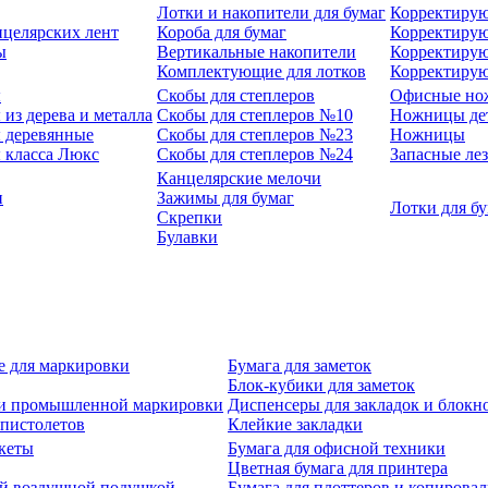
Лотки и накопители для бумаг
Корректирую
нцелярских лент
Короба для бумаг
Корректирую
ы
Вертикальные накопители
Корректирую
Комплектующие для лотков
Корректиру
ы
Скобы для степлеров
Офисные но
из дерева и металла
Скобы для степлеров №10
Ножницы де
 деревянные
Скобы для степлеров №23
Ножницы
 класса Люкс
Скобы для степлеров №24
Запасные ле
Канцелярские мелочи
и
Зажимы для бумаг
Лотки для б
Скрепки
Булавки
е для маркировки
Бумага для заметок
Блок-кубики для заметок
й и промышленной маркировки
Диспенсеры для закладок и блокн
-пистолетов
Клейкие закладки
кеты
Бумага для офисной техники
Цветная бумага для принтера
ой воздушной подушкой
Бумага для плоттеров и копирова