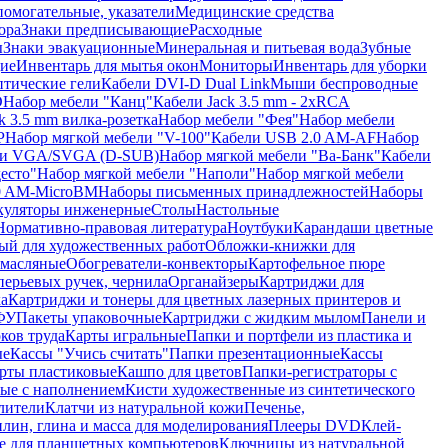
помогательные, указатели
Медицинские средства
ора
Знаки предписывающие
Расходные
ы
Знаки эвакуационные
Минеральная и питьевая вода
Зубные
ие
Инвентарь для мытья окон
Мониторы
Инвентарь для уборки
птические гели
Кабели DVI-D Dual Link
Мыши беспроводные
D
Набор мебели "Канц"
Кабели Jack 3.5 mm - 2xRCA
k 3.5 mm вилка-розетка
Набор мебели "Фея"
Набор мебели
P
Набор мягкой мебели "V-100"
Кабели USB 2.0 AM-AF
Набор
ли VGA/SVGA (D-SUB)
Набор мягкой мебели "Ва-Банк"
Кабели
есто"
Набор мягкой мебели "Наполи"
Набор мягкой мебели
0 AM-MicroBM
Наборы письменных принадлежностей
Наборы
куляторы инженерные
Столы
Настольные
Нормативно-правовая литература
Ноутбуки
Карандаши цветные
ый для художественных работ
Обложки-книжки для
 масляные
Обогреватели-конвекторы
Картофельное пюре
перьевых ручек, чернила
Органайзеры
Картриджи для
а
Картриджи и тонеры для цветных лазерных принтеров и
МФУ
Пакеты упаковочные
Картриджи с жидким мылом
Панели и
ков труда
Карты игральные
Папки и портфели из пластика и
ые
Кассы "Учись считать"
Папки презентационные
Кассы
рты пластиковые
Кашпо для цветов
Папки-регистраторы с
ые с наполнением
Кисти художественные из синтетического
лители
Клатчи из натуральной кожи
Печенье,
лин, глина и масса для моделирования
Плееры DVD
Клей-
е для планшетных компьютеров
Ключницы из натуральной