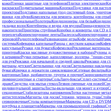
кожи
Пленки защитные для телефонов
Плитки электрические
Кн
раскраски
Подметальные машины
Кнопки
Подставки для настол
проектора
Подставки напольные (под системный блок, уничтожи
ящики для обуви
Комплекты для ремонта, контейнеры для отра
профессиональные
Полотеры
Кондиционеры для белья
Кондицио
укладки волос
Контейнеры и ведра для мусора
Принадлежности 
накопители
Принтеры струйные
Коробки и конверты для CD и
переплета
Корректирующие ленты
Пылесосы
Корректирующие р
зерновой
Радиотелефоны
Развивающие игры
Кофе молотый
Рамк
системы
Кофеварки капельные
Ранцы с жестким каркасом
Кофев
капсульные
Резаки для бумаги
Кофемолки
Рекламные материалы 
принтера
Краски масляные художественные в наборах
Рулоны д
и керамике
Ручки перьевые, капиллярные, роллеры, "пиши-сти
для рук
Рюкзаки для начальной и средней школы
Рюкзаки для ст
матрацы детские
Светильники для досок
Светильники накладны
бумага
Крючки и держатели самоклеящиеся
Сетевые фильтры
Кр
картонные
Лаки, разбавители, грунты и прочие
Скоросшиватели
люминесцентные и стартеры
Соль
Ланч-боксы
Сплит-системы
Ср
драже
Средства для мытья стекол
Лезвия сменные для ножей
Сре
индивидуальной защиты
Листы-вкладыши для монет и купюр
С
секционные
Стабилизаторы напряжения
Лотки настенные мета
антистеплеры
Магниты для досок
Стержни, чернила, тушь
Стойк
сервировочные
Столы компьютерные
Маркеры для CD и DVD
М
ноутбука и планшетов
Маркеры для промышленной графики
Су
лаковые
Маркеры нестираемые перманентные
Сушилки для рук