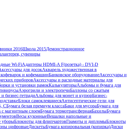
вники 2016
Школа 2015
Демонстрационное
алантерея, сувениры
дные Wi-Fi
Адаптеры HDMI-A F(розетка) - DVI-D
Аксессуары для досок
Акварель художественная в
 кофеварок и кофемашин
Банковское оборудование
Аксессуары и
ческих приборов
Аксессуары и расходные материалы для
борки и установки рамок
Калькуляторы
Альбомы и бумага для
тивирусы
Аэрогрили и электропечи
Баллоны со сжатым
 и бизнес-тетради
Альбомы для монет и купюр
Бизнес-
подставке
Блоки самоклеящиеся
Антисептические гели для
В, С
Бумага белая премиум класса
Баки для мусора
Бумага для
а с магнитным слоем
Бумага термотрансферная
Бахилы
Бумага
кументов
Весы кухонные
Вешалки напольные и
е уборы
Блокноты для флипчартов
Грамоты и дипломы
Блокноты
оны цифровые
Дискеты
Бумага копировальная (копирка)
Диски