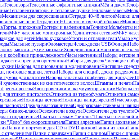
ры
Телевизоры
Телефонные алфавитные книжки
Мёд и джем
Телеф
енные
Тепловентиляторы и тепловые пушки
Тепловые завесы
Мелк
в
Механизмы для скоросшивания
Тетради 40-48 листов
Мешки для
оволновые печи
Тетради от 60 листов в твердой обложке
Микрос
ка
Торты, пирожные
Тостеры и вафельницы
Точилки
Мольберты и 
тели
МФУ лазерные монохромные
Удлинители сетевые
МФУ лазе
идкое для детей
Мыло кусковое
Утюги и отпариватели
Мыло куск
воды
Мыльные пузыри
Фломастеры
Флэш-диски USB
Фонари
Набо
лопья, мюсли, сухие завтраки
Холодильники и морозильные кам
е и кофейные принадлежности
Часы настенные
Наборы детские 
идкости-спреи для оргтехники
Наборы для досок
Чистящие набор
я кухни
Наборы для рисования и моделирования
Чистящие средст
и, почтовые ящики, лотки
Наборы для специй, доски разделочн
 тумбы для картотек
Наборы запасных грифелей для циркулей
Ш
й художественных из синтетического волоса
Штампы и печати
На
 френч-прессом
Электровеники и аккумуляторы к ним
Наборы ст
 для этикет-пистолетов
Этикетки из термобумаги
Этикетки само
ерсальные
Ножницы детские
Ножницы канцелярские
Нумератор
я паспорта
Одежда влагозащитная
Одноразовые стаканы и чашки
еры бизнес-класса
Освежители воздуха
Освежители для туалета
О
умага подарочные
Пакеты с замком "зиплок"
Пакеты с петлевой 
ки "Дело" без скоросшивателя
Папки адресные
Папки архивные д
ния
Папки и портмоне для CD и DVD дисков
Папки из кожи
Папк
 с отделениями
Папки с завязками
Папки с клипом
Папки с приж
 кнопкой
Папки-скоросшиватели мягкие
Папки-сумки
Пастель худ