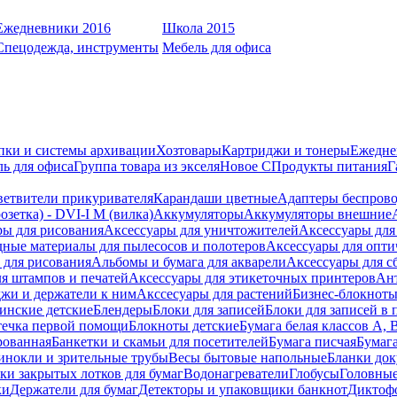
Ежедневники 2016
Школа 2015
Спецодежда, инструменты
Мебель для офиса
пки и системы архивации
Хозтовары
Картриджи и тонеры
Ежедне
ь для офиса
Группа товара из экселя
Новое С
Продукты питания
Г
ветвители прикуривателя
Карандаши цветные
Адаптеры беспрово
зетка) - DVI-I M (вилка)
Аккумуляторы
Аккумуляторы внешние
ры для рисования
Аксессуары для уничтожителей
Аксессуары для
дные материалы для пылесосов и полотеров
Аксессуары для опти
для рисования
Альбомы и бумага для акварели
Аксессуары для с
я штампов и печатей
Аксессуары для этикеточных принтеров
Ан
жи и держатели к ним
Акссесуары для растений
Бизнес-блокноты
инские детские
Блендеры
Блоки для записей
Блоки для записей в 
ечка первой помощи
Блокноты детские
Бумага белая классов А, 
рованная
Банкетки и скамьи для посетителей
Бумага писчая
Бумаг
инокли и зрительные трубы
Весы бытовые напольные
Бланки до
ки закрытых лотков для бумаг
Водонагреватели
Глобусы
Головны
ки
Держатели для бумаг
Детекторы и упаковщики банкнот
Диктоф