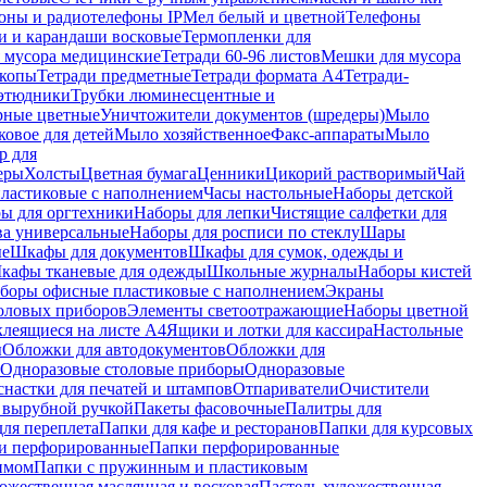
оны и радиотелефоны IP
Мел белый и цветной
Телефоны
и и карандаши восковые
Термопленки для
 мусора медицинские
Тетради 60-96 листов
Мешки для мусора
копы
Тетради предметные
Тетради формата А4
Тетради-
этюдники
Трубки люминесцентные и
рные цветные
Уничтожители документов (шредеры)
Мыло
овое для детей
Мыло хозяйственное
Факс-аппараты
Мыло
р для
еры
Холсты
Цветная бумага
Ценники
Цикорий растворимый
Чай
пластиковые с наполнением
Часы настольные
Наборы детской
ы для оргтехники
Наборы для лепки
Чистящие салфетки для
ва универсальные
Наборы для росписи по стеклу
Шары
ые
Шкафы для документов
Шкафы для сумок, одежды и
кафы тканевые для одежды
Школьные журналы
Наборы кистей
боры офисные пластиковые с наполнением
Экраны
оловых приборов
Элементы светоотражающие
Наборы цветной
клеящиеся на листе А4
Ящики и лотки для кассира
Настольные
ы
Обложки для автодокументов
Обложки для
Одноразовые столовые приборы
Одноразовые
снастки для печатей и штампов
Отпариватели
Очистители
и вырубной ручкой
Пакеты фасовочные
Палитры для
ля переплета
Папки для кафе и ресторанов
Папки для курсовых
и перфорированные
Папки перфорированные
имом
Папки с пружинным и пластиковым
ожественная маслянная и восковая
Пастель художественная