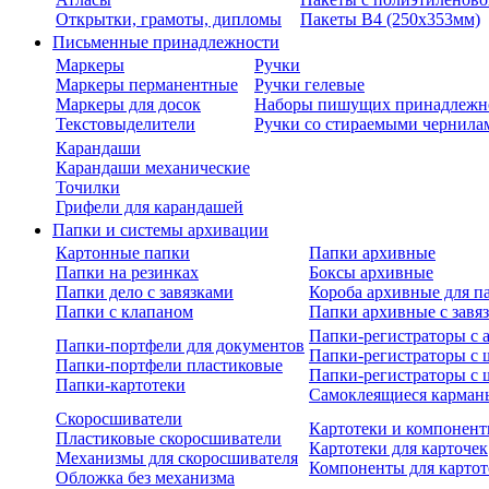
Открытки, грамоты, дипломы
Пакеты В4 (250х353мм)
Письменные принадлежности
Маркеры
Ручки
Маркеры перманентные
Ручки гелевые
Маркеры для досок
Наборы пишущих принадлежн
Текстовыделители
Ручки со стираемыми чернила
Карандаши
Карандаши механические
Точилки
Грифели для карандашей
Папки и системы архивации
Картонные папки
Папки архивные
Папки на резинках
Боксы архивные
Папки дело с завязками
Короба архивные для п
Папки с клапаном
Папки архивные с завя
Папки-регистраторы с
Папки-портфели для документов
Папки-регистраторы с 
Папки-портфели пластиковые
Папки-регистраторы с 
Папки-картотеки
Самоклеящиеся карман
Скоросшиватели
Картотеки и компонент
Пластиковые скоросшиватели
Картотеки для карточек
Механизмы для скоросшивателя
Компоненты для картот
Обложка без механизма