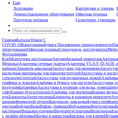
Еще
Хозтовары
Картриджи и тонеры
Демонстрационное оборудование
Офисная техника
Продукты питания
Галантерея, сувениры
Главная
Каталог
Новое С
COVID-19
Канцтовары
Бумага
Письменные принадлежности
Па
оборудование
Офисная техника
Спецодежда, инструменты
Мебел
Фотоальбомы
Клей
Картотеки настольные
Автомобильный инвентарь
Автораз
M(вилка)
Адаптеры сетевые (карты)
Адаптеры VGA F (D-SUB, ро
наборах
Акварель школьная
Аксессуары для минимоек
Аксессуа
расходные материалы для пароочистителей
Аксессуары и расхо
стеклоочистителей
Аксессуары для подарочных ножей
Альбомы 
графики и эскизов
Альбомы и бумага для пастели
Аксессуары дл
воздухом
Батарейки
Аксессуары к кулерам для воды, помпы
Бейд
софт
Бланки бухгалтерские
Альбомы для черчения
Бланки медиц
рук
Блокноты
Антистеплеры
Блокноты в книжном переплете
Апт
широкоформатной печати
Бандероли, накладки
Бумага перфори
цветная
Бейджи
Вазы
Вафли, пряники
Веб-камеры
Вентиляторы
Б
настенные
Вешалки-плечики
Видеорегистраторы
Визитницы
Бло
с дизайн-обложкой
Бочки и канистры
Брелоки для ключей
Булав