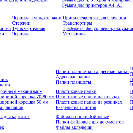
Бумага для принтеров А4, А3
Чернила, тушь, стержни
Принадлежности для черчения
Стержни
Транспортиры
остей
Тушь чертежная
Трафареты фигур, лекал, окружно
ми
Чернила
Угольники
П
Папки планшеты и адресные папки
П
Адресные папки
апок
П
Папки планшеты
зками
П
 арочным механизмом
Пластиковые папки
П
шириной корешка 70-80 мм
Пластиковые папки на кольцах
Б
шириной корешка 50 мм
Пластиковые папки на резинках
П
ы для папок
Разделители листов
П
ы для картотек
Файлы и папки файловые
Папки файловые для документов
ек
Файлы-вкладыши