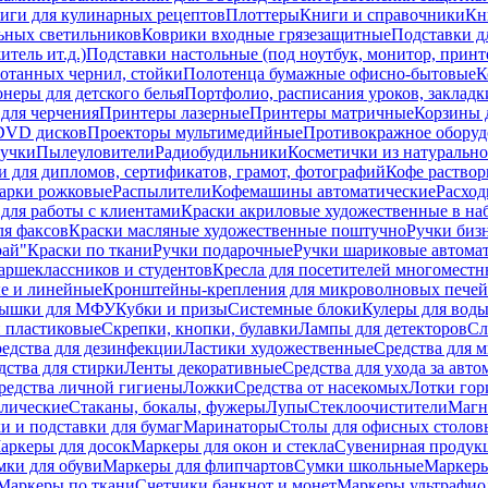
иги для кулинарных рецептов
Плоттеры
Книги и справочники
Кн
ьных светильников
Коврики входные грязезащитные
Подставки д
тель ит.д.)
Подставки настольные (под ноутбук, монитор, принтер
ботанных чернил, стойки
Полотенца бумажные офисно-бытовые
К
неры для детского белья
Портфолио, расписания уроков, закладк
для черчения
Принтеры лазерные
Принтеры матричные
Корзины 
 DVD дисков
Проекторы мультимедийные
Противокражное оборуд
учки
Пылеуловители
Радиобудильники
Косметички из натуральн
и для дипломов, сертификатов, грамот, фотографий
Кофе раство
арки рожковые
Распылители
Кофемашины автоматические
Расход
для работы с клиентами
Краски акриловые художественные в на
ля факсов
Краски масляные художественные поштучно
Ручки бизн
рай"
Краски по ткани
Ручки подарочные
Ручки шариковые автома
аршеклассников и студентов
Кресла для посетителей многоместн
е и линейные
Кронштейны-крепления для микроволновых печей
ышки для МФУ
Кубки и призы
Системные блоки
Кулеры для вод
 пластиковые
Скрепки, кнопки, булавки
Лампы для детекторов
Сл
едства для дезинфекции
Ластики художественные
Средства для 
дства для стирки
Ленты декоративные
Средства для ухода за авт
редства личной гигиены
Ложки
Средства от насекомых
Лотки гор
ллические
Стаканы, бокалы, фужеры
Лупы
Стеклоочистители
Магн
и и подставки для бумаг
Маринаторы
Столы для офисных столовы
аркеры для досок
Маркеры для окон и стекла
Сувенирная продук
мки для обуви
Маркеры для флипчартов
Сумки школьные
Маркеры
Маркеры по ткани
Счетчики банкнот и монет
Маркеры ультрафио