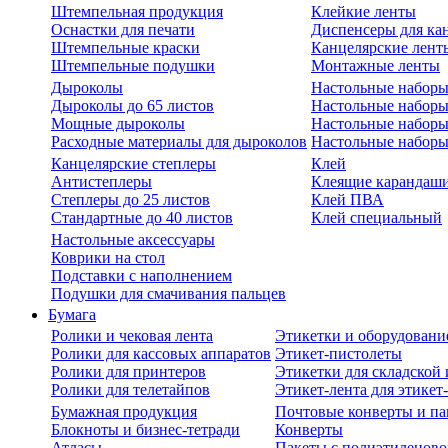
Штемпельная продукция
Клейкие ленты
Оснастки для печати
Диспенсеры для ка
Штемпельные краски
Канцелярские лент
Штемпельные подушки
Монтажные ленты
Дыроколы
Настольные набор
Дыроколы до 65 листов
Настольные наборы 
Мощные дыроколы
Настольные наборы
Расходные материалы для дыроколов
Настольные наборы
Канцелярские степлеры
Клей
Антистеплеры
Клеящие карандаш
Степлеры до 25 листов
Клей ПВА
Стандартные до 40 листов
Клей специальный
Настольные аксессуары
Коврики на стол
Подставки с наполнением
Подушки для смачивания пальцев
Бумага
Ролики и чековая лента
Этикетки и оборудовани
Ролики для кассовых аппаратов
Этикет-пистолеты
Ролики для принтеров
Этикетки для складско
Ролики для телетайпов
Этикет-лента для этикет
Бумажная продукция
Почтовые конверты и па
Блокноты и бизнес-тетради
Конверты
Атласы
Пакеты с полиэтиленов