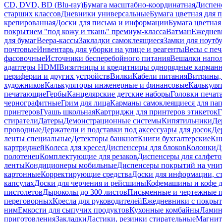
CD, DVD, BD (Blu-ray)
Бумага масштабно-координатная
Диспенс
старших классов
Дневники универсальные
Бумага цветная для 
крепированная
Доски для письма и информации
Бумага цветная
покрытием "под кожу и ткань" премиум-класса
Ватман
Ежеднев
для бумаг
Веера-кассы
Закладки самоклеящиеся
Замки для ноутб
почтовые
Инвентарь для уборки на улице и реагенты
Весы с печ
фасовочные
Источники бесперебойного питания
Вешалки напо
адаптеры HDMI
Визитницы и кредитницы однорядные карман
периферии и других устройств
Вилки
Кабели питания
Витрины, 
художников
Калькуляторы инженерные и финансовые
Калькуля
печатающие
Гербы
Канцелярские детские наборы
Головки печат
чернографитные
Грим для лица
Карманы самоклеящиеся для па
принтеров
Гуашь школьная
Картриджи для принтеров этикеток
Г
стиратели
Датеры
Демонстрационные системы
Кипятильники
Де
проводные
Держатели и подставки под аксессуары для досок
Де
ленты специальные
Детекторы банкнот
Книги бухгалтерские
Кн
картриджей
Колеса для кресел
Диспенсеры для блоков
Колонки
Д
полотенец
Комплектующие для резаков
Диспенсеры для салфето
ленты
Кондиционеры мобильные
Диспенсеры покрытий на уни
картонные
Корректирующие средства
Доски для информации, с
капсулах
Доски для черчения и рейсшины
Кофемашины и кофе д
пистолетов
Дыроколы до 300 листов
Письменные и чертежные 
переговорных
Кресла для руководителей
Ежедневники с покрыт
ним
Емкости для сыпучих продуктов
Кухонные комбайны
Ламин
приготовления
Закладки
Ластики, резинки стирательные
Магни