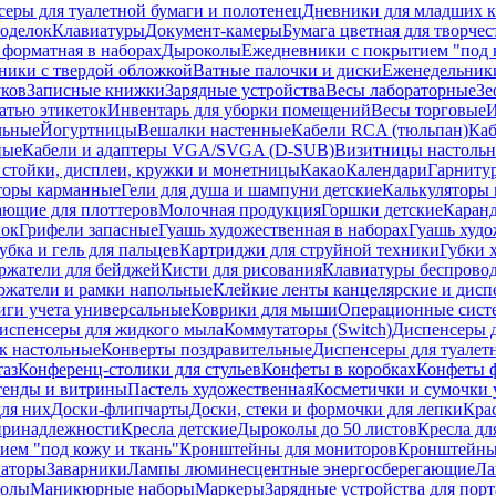
еры для туалетной бумаги и полотенец
Дневники для младших к
поделок
Клавиатуры
Документ-камеры
Бумага цветная для творчес
 форматная в наборах
Дыроколы
Ежедневники с покрытием "под к
ники с твердой обложкой
Ватные палочки и диски
Еженедельник
уков
Записные книжки
Зарядные устройства
Весы лабораторные
Зе
атью этикеток
Инвентарь для уборки помещений
Весы торговые
И
льные
Йогуртницы
Вешалки настенные
Кабели RCA (тюльпан)
Каб
ные
Кабели и адаптеры VGA/SVGA (D-SUB)
Визитницы настоль
стойки, дисплеи, кружки и монетницы
Какао
Календари
Гарниту
торы карманные
Гели для душа и шампуни детские
Калькуляторы 
ающие для плоттеров
Молочная продукция
Горшки детские
Каранд
пок
Грифели запасные
Гуашь художественная в наборах
Гуашь худо
убка и гель для пальцев
Картриджи для струйной техники
Губки 
ржатели для бейджей
Кисти для рисования
Клавиатуры беспрово
ржатели и рамки напольные
Клейкие ленты канцелярские и дисп
иги учета универсальные
Коврики для мыши
Операционные сист
испенсеры для жидкого мыла
Коммутаторы (Switch)
Диспенсеры д
к настольные
Конверты поздравительные
Диспенсеры для туалет
таз
Конференц-столики для стульев
Конфеты в коробках
Конфеты 
тенды и витрины
Пастель художественная
Косметички и сумочки 
ля них
Доски-флипчарты
Доски, стеки и формочки для лепки
Кра
принадлежности
Кресла детские
Дыроколы до 50 листов
Кресла дл
ием "под кожу и ткань"
Кронштейны для мониторов
Кронштейны-
аторы
Заварники
Лампы люминесцентные энергосберегающие
Ла
толы
Маникюрные наборы
Маркеры
Зарядные устройства для пор