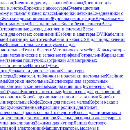
лассов
Дневники для музыкальной школы
Дневники для
тва в листах
Дорожные аксессуары
Бумага цветная
ожу и ткань" бизнес-класса
Ванночки детские
Ежедневники с
и
Жесткие диски внешние
Журналы регистрации
Ведра
Зажимы
фир, мармелад
Весы напольные
Знаки безопасности
Весы
нтерактивные доски, дисплеи и системы
Весы
ели для сетевых соединений
Кабели и адаптеры DVI
Кабели и
ные
Визитницы-картотеки
Кабели и хабы USB для подключения
ры
Вспомогательные инструменты для
настольные
Гели и блестки
Металлическая мебель
Калькуляторы
аши механические и запасные грифели
Готовальни
Карандаши
жественная поштучно
Картриджи для матричных
хозяйственные
Напитки
Губки-
дные
Держатели для телефонов
Клавиатуры
енсеры
Держатели, таблички и подставки настольные
Клейкие
емы
Коврики настольные
Диспенсеры для аэрозольных
ля канцелярской ленты
Комоды и ящики
Диспенсеры для
ной бумаги
Конверты почтовые
Диспенсеры для упаковочной
фасованные
Короба архивные и папки с завязками
Коробки
универсальные
Кофе
Доски для письма мелом
Кофе и какао в
ски художественные
Красящие ролики для этикет-
я персонала
Дыроколы на 1 отверстие
Кресла для приемных и
крепления для телевизоров
Кулеры для воды и аксессуары к
мпы накаливания
Зажимы для купюр
Лапша быстрого
тативной электроники
Маршрутизаторы, модемы и