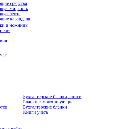
щие средства
щая жидкость
щая лента
ющие карандаши
жи и ножницы
тские
звия
умаг
Бухгалтерские бланки, книги
Бланки самокопирующие
отов
Бухгалтерские бланки
Книги учета
льных работ