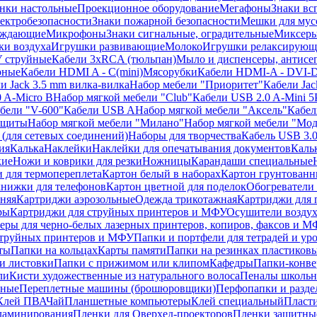
нки настольные
Проекционное оборудование
Мегафоны
Знаки вс
лектробезопасности
Знаки пожарной безопасности
Мешки для мус
еждающие
Микрофоны
Знаки сигнальные, оградительные
Миксер
и воздуха
Игрушки развивающие
Молоко
Игрушки релаксирующ
 струйные
Кабели 3xRCA (тюльпан)
Мыло и диспенсеры, антисе
рные
Кабели HDMI A - C(mini)
Мясорубки
Кабели HDMI-A - DVI-
и Jack 3.5 mm вилка-вилка
Набор мебели "Приоритет"
Кабели Jac
 A-Micro B
Набор мягкой мебели "Club"
Кабели USB 2.0 A-Mini 5
бели "V-600"
Кабели USB A
Набор мягкой мебели "Аксель"
Кабе
защиты
Набор мягкой мебели "Милано"
Набор мягкой мебели "Мод
(для сетевых соединений)
Наборы для творчества
Кабель USB 3.
ия
Калька
Наклейки
Наклейки для опечатывания документов
Каль
кие
Ножи и коврики для резки
Ножницы
Карандаши специальные
 для термопереплета
Картон белый в наборах
Картон грунтованн
нижки для телефонов
Картон цветной для поделок
Обогреватели
няя
Картриджи аэрозольные
Одежда трикотажная
Картриджи для 
ры
Картриджи для струйных принтеров и МФУ
Осушители воздух
еры для черно-белых лазерных принтеров, копиров, факсов и 
струйных принтеров и МФУ
Папки и портфели для тетрадей и уро
ты
Папки на кольцах
Карты памяти
Папки на резинках пластиков
и листовки
Папки с прижимом или клипом
Кафедры
Папки-конве
ли
Кисти художественные из натурального волоса
Пеналы школьн
ьные
Переплетные машины (брошюровщики)
Перфопапки и разде
Клей ПВА
Чай
Планшетные компьютеры
Клей специальный
Пласти
 ламинирования
Пленки для Оверхед-проекторов
Пленки защитны