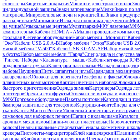
сплиттеры
Защитные покрытия
Машинки для стрижки волос
Зво
индивидуальной защиты
Знаки запрещающие
Мелки
Знаки по э
материалы
Микроволновые печи и кронштейны
Знаки предупр
пасты детские
Минимойки
Иглы для прошивки документов
Мойк
на улице
Музыкальные центры
Мультиварки
МФУ лазерные
МФУ
компьютерные
Кабели HDMI A - A
Мыши проводные компьюте
(тюльпан)
Сетевое оборудование
Набор мебели "Монолит"
Кабел
"Эко"
Кабели USB 2.0 A-B
Набор мебели "Этюд"
Кабели USB 2.0
мягкой мебели "V-500"
Кабели USB 3.0 AM-AF
Набор мягкой ме
в бухтах
Набор мягкой мебели "Гарда"
Спецодежда и средства 
"Ригель"
Наборы <Клавиатура + мышь>
Кабели-патчкорды RJ45 
подарочные с ручкой
Календари настольные
Наградная продукц
наборы
Наушники
Нити, шпагаты и иглы
Карандаши механичес
акварельные
Обложки для переплета
Телефоны и факсы
Обложки
планшетных компьютеров
Картон цветной в наборах
Обложки-к
быстрого приготовления
Одежда зимняя
Картридеры
Одежда лет
плоттеров
Орехи и сухофрукты
Освежители воздуха и диспенсе
МФУ
Торговое оборудование
Пакеты почтовые
Картриджи и тон
бамперы защитные для телефонов
Картриджи-контейнеры для 
ткани
Карты Мира и России
Уборочный инвентарь и инструмен
символов для наборных печатей
Папки с вкладышами
Каталоги 
арочным механизмом
Папки-уголки пластиковые
Пароочистите
волоса
Пеналы школьные створчатые
Пеналы-косметички школ
крекеры
Пистолеты-маркираторы
Клей канцелярский
Планинги
карандаш
Клейкие ленты канцелярские
Пленки (заготовки) для