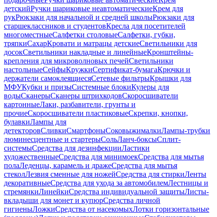
детский
Ручки шариковые неавтоматические
Крем для
рук
Рюкзаки для начальной и средней школы
Рюкзаки для
старшеклассников и студентов
Кресла для посетителей
многоместные
Салфетки столовые
Салфетки, губки,
тряпки
Сахар
Кровати и матрацы детские
Светильники для
досок
Светильники накладные и линейные
Кронштейны-
крепления для микроволновых печей
Светильники
настольные
Сейфы
Кружки
Сертификат-бумага
Крючки и
держатели самоклеящиеся
Сетевые фильтры
Крышки для
МФУ
Кубки и призы
Системные блоки
Кулеры для
воды
Сканеры
Сканеры штрихкодов
Скоросшиватели
картонные
Лаки, разбавители, грунты и
прочие
Скоросшиватели пластиковые
Скрепки, кнопки,
булавки
Лампы для
детекторов
Сливки
Смартфоны
Соковыжималки
Лампы-трубки
люминесцентные и стартеры
Соль
Ланч-боксы
Сплит-
системы
Средства для дезинфекции
Ластики
художественные
Средства для минимоек
Средства для мытья
пола
Леденцы, карамель и драже
Средства для мытья
стекол
Лезвия сменные для ножей
Средства для стирки
Ленты
декоративные
Средства для ухода за автомобилем
Лестницы и
стремянки
Линейки
Средства индивидуальной защиты
Листы-
вкладыши для монет и купюр
Средства личной
гигиены
Ложки
Средства от насекомых
Лотки горизонтальные