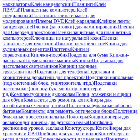
маркираторы
Клей канцелярский
Планинги
Клей
ПВА
Чай
Планшетные компьютеры
Клей
специальный
Пластилин, глина и масса для
моделирования
Плееры DVD
Клей-карандаш
Клейкие ленты
канцелярские
Пленки (заготовки) для ламинирования
Пленки
для Оверхед-проекторов
Пленки защитные для планшетных
компьютеров
Ключницы из натуральной кожи
Пленки
защитные для телефонов
Плитки электрические
Книги для
кулинарных рецептов
Плоттеры
Книги и
справочники
Книжки-пособия
Поддоны для бумаг
Книжки-
раскраски
Подметальные машины
Кнопки
Подставки для
настольных светильников
Коврики входные
грязезащитные
Подставки для телефона
Подставки и
кронштейны-держатели для проектора
Подставки напольные
(под системный блок, уничтожитель ит.д.)
Подставки
настольные (под ноутбук, монитор, принтер и
т.д.)
Комплектующие к дыроколам
Полки, этажерки и ящики
для обуви
Комплекты для ремонта, контейнеры для
отработанных чернил, стойки
Полотенца бумажные офисно-
бытовые
Комплекты для ремонта, оптические блоки
Полотенца
бумажные профессиональные
Полотеры
Кондиционеры для
белья
Кондиционеры для детского белья
Портфолио,
расписания уроков, закладки
Конструкторы
Контейнеры для
хранения и СВЧ
Приборы для укладки волос
Контейнеры и
ведра для мусора
Принадлежности для черчения
Принтеры