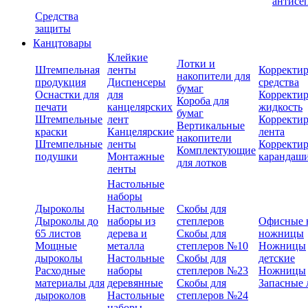
антисе
Средства
защиты
Канцтовары
Клейкие
Лотки и
Штемпельная
ленты
Корректи
накопители для
продукция
Диспенсеры
средства
бумаг
Оснастки для
для
Корректи
Короба для
печати
канцелярских
жидкость
бумаг
Штемпельные
лент
Корректи
Вертикальные
краски
Канцелярские
лента
накопители
Штемпельные
ленты
Корректи
Комплектующие
подушки
Монтажные
карандаш
для лотков
ленты
Настольные
наборы
Дыроколы
Настольные
Скобы для
Дыроколы до
наборы из
степлеров
Офисные 
65 листов
дерева и
Скобы для
ножницы
Мощные
металла
степлеров №10
Ножницы
дыроколы
Настольные
Скобы для
детские
Расходные
наборы
степлеров №23
Ножницы
материалы для
деревянные
Скобы для
Запасные 
дыроколов
Настольные
степлеров №24
наборы