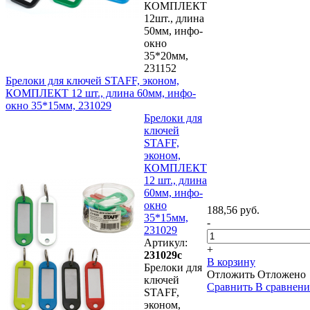
КОМПЛЕКТ
12шт., длина
50мм, инфо-
окно
35*20мм,
231152
Брелоки для ключей STAFF, эконом,
КОМПЛЕКТ 12 шт., длина 60мм, инфо-
окно 35*15мм, 231029
Брелоки для
ключей
STAFF,
эконом,
КОМПЛЕКТ
12 шт., длина
60мм, инфо-
окно
188,56 руб.
35*15мм,
-
231029
Артикул:
+
231029с
В корзину
Брелоки для
Отложить
Отложено
ключей
Сравнить
В сравнен
STAFF,
эконом,