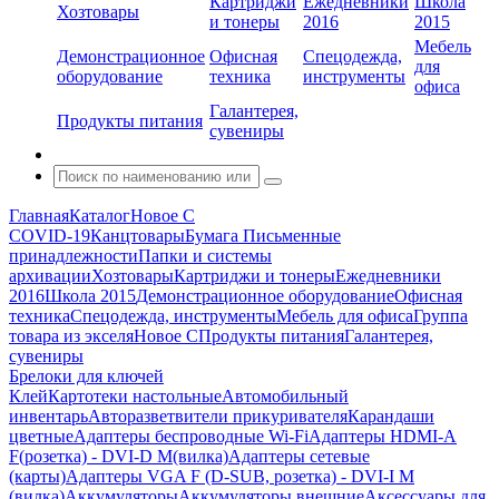
Картриджи
Ежедневники
Школа
Хозтовары
и тонеры
2016
2015
Мебель
Демонстрационное
Офисная
Спецодежда,
для
оборудование
техника
инструменты
офиса
Галантерея,
Продукты питания
сувениры
Главная
Каталог
Новое С
COVID-19
Канцтовары
Бумага
Письменные
принадлежности
Папки и системы
архивации
Хозтовары
Картриджи и тонеры
Ежедневники
2016
Школа 2015
Демонстрационное оборудование
Офисная
техника
Спецодежда, инструменты
Мебель для офиса
Группа
товара из экселя
Новое С
Продукты питания
Галантерея,
сувениры
Брелоки для ключей
Клей
Картотеки настольные
Автомобильный
инвентарь
Авторазветвители прикуривателя
Карандаши
цветные
Адаптеры беспроводные Wi-Fi
Адаптеры HDMI-A
F(розетка) - DVI-D M(вилка)
Адаптеры сетевые
(карты)
Адаптеры VGA F (D-SUB, розетка) - DVI-I M
(вилка)
Аккумуляторы
Аккумуляторы внешние
Аксессуары для