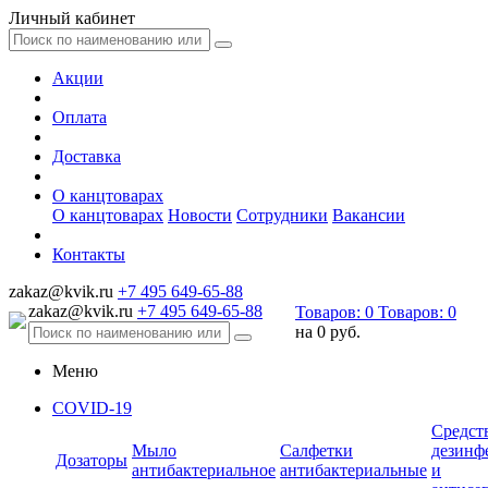
Личный кабинет
Акции
Оплата
Доставка
О канцтоварах
О канцтоварах
Новости
Сотрудники
Вакансии
Контакты
zakaz@kvik.ru
+7 495 649-65-88
zakaz@kvik.ru
+7 495 649-65-88
Товаров:
0
Товаров:
0
на
0 руб.
Меню
COVID-19
Средст
Мыло
Салфетки
дезинф
Дозаторы
антибактериальное
антибактериальные
и