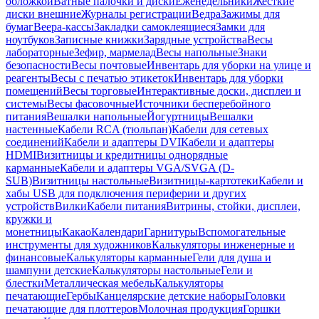
обложкой
Ватные палочки и диски
Еженедельники
Жесткие
диски внешние
Журналы регистрации
Ведра
Зажимы для
бумаг
Веера-кассы
Закладки самоклеящиеся
Замки для
ноутбуков
Записные книжки
Зарядные устройства
Весы
лабораторные
Зефир, мармелад
Весы напольные
Знаки
безопасности
Весы почтовые
Инвентарь для уборки на улице и
реагенты
Весы с печатью этикеток
Инвентарь для уборки
помещений
Весы торговые
Интерактивные доски, дисплеи и
системы
Весы фасовочные
Источники бесперебойного
питания
Вешалки напольные
Йогуртницы
Вешалки
настенные
Кабели RCA (тюльпан)
Кабели для сетевых
соединений
Кабели и адаптеры DVI
Кабели и адаптеры
HDMI
Визитницы и кредитницы однорядные
карманные
Кабели и адаптеры VGA/SVGA (D-
SUB)
Визитницы настольные
Визитницы-картотеки
Кабели и
хабы USB для подключения периферии и других
устройств
Вилки
Кабели питания
Витрины, стойки, дисплеи,
кружки и
монетницы
Какао
Календари
Гарнитуры
Вспомогательные
инструменты для художников
Калькуляторы инженерные и
финансовые
Калькуляторы карманные
Гели для душа и
шампуни детские
Калькуляторы настольные
Гели и
блестки
Металлическая мебель
Калькуляторы
печатающие
Гербы
Канцелярские детские наборы
Головки
печатающие для плоттеров
Молочная продукция
Горшки