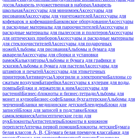
досок
Акварель художественная в наборах
Акварель
школьная
Аксессуары для минимоек
Аксессуары для
рисования
Аксессуары для уничтожителей
Аксессуары для
кофеварок и кофемашин
Банковское оборудование
Аксессуары
и расходные материалы для пароочистителей
Аксессуары и
расходные материалы для пылесосов и полотеров
Аксессуары
для оптических приборов
Аксессуары и расходные материалы
для стеклоочистителей
Аксессуары для подарочных
ножей
Альбомы для рисования
Альбомы и бумага для
акварели
Аксессуары для сборки и установки
рамок
Калькуляторы
Альбомы и бумага для графики и
эскизов
Альбомы и бумага для пастели
Аксессуары для
штампов и печатей
Аксессуары для этикеточных
принтеров
Антивирусы
Аэрогрили и электропечи
Баллоны со
сжатым воздухом
Батарейки
Аксессуары к кулерам для воды,
помпы
Бейджи и держатели к ним
Акссесуары для
растений
Бизнес-блокноты и бизнес-тетради
Альбомы для
монет и купюр
Бизнес-софт
Бланки бухгалтерские
Альбомы для
черчения
Бланки медицинские детские
Блендеры
Блоки для
записей
Блоки для записей в подставке
Блоки
самоклеящиеся
Антисептические гели для
рук
Блокноты
Антистеплеры
Блокноты в книжном
переплете
Аптечка первой помощи
Блокноты детские
Бумага
белая классов А, В, С
Бумага белая премиум класса
Баки для
мусора
Бумага для широкоформатной печати
Бандероли,