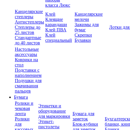
класса Люкс
Канцелярские
Клей
Канцелярские
степлеры
Клеящие
мелочи
Антистеплеры
карандаши
Зажимы для
Степлеры до
Лотки для
Клей ПВА
бумаг
25 листов
Клей
Скрепки
Стандартные
специальный
Булавки
до 40 листов
Настольные
аксессуары
Коврики на
стол
Подставки с
наполнением
Подушки для
смачивания
пальцев
Бумага
Ролики и
Этикетки и
чековая
оборудование
лента
Бумага для
для маркировки
Ролики
заметок
Бухгалтерск
Этикет-
для
Блок-кубики
бланки, кни
пистолеты
кассовых
для заметок
Бланки