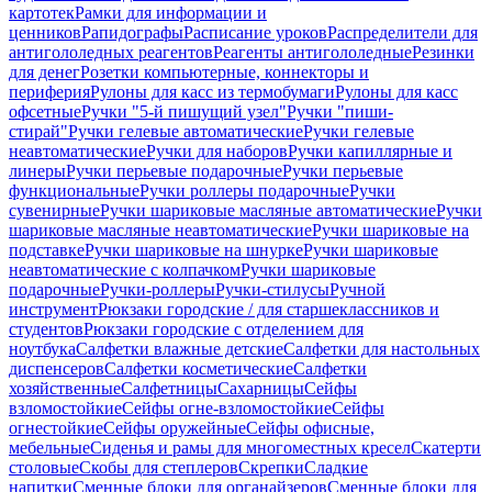
картотек
Рамки для информации и
ценников
Рапидографы
Расписание уроков
Распределители для
антигололедных реагентов
Реагенты антигололедные
Резинки
для денег
Розетки компьютерные, коннекторы и
периферия
Рулоны для касс из термобумаги
Рулоны для касс
офсетные
Ручки "5-й пишущий узел"
Ручки "пиши-
стирай"
Ручки гелевые автоматические
Ручки гелевые
неавтоматические
Ручки для наборов
Ручки капиллярные и
линеры
Ручки перьевые подарочные
Ручки перьевые
функциональные
Ручки роллеры подарочные
Ручки
сувенирные
Ручки шариковые масляные автоматические
Ручки
шариковые масляные неавтоматические
Ручки шариковые на
подставке
Ручки шариковые на шнурке
Ручки шариковые
неавтоматические с колпачком
Ручки шариковые
подарочные
Ручки-роллеры
Ручки-стилусы
Ручной
инструмент
Рюкзаки городские / для старшеклассников и
студентов
Рюкзаки городские с отделением для
ноутбука
Салфетки влажные детские
Салфетки для настольных
диспенсеров
Салфетки косметические
Салфетки
хозяйственные
Салфетницы
Сахарницы
Сейфы
взломостойкие
Сейфы огне-взломостойкие
Сейфы
огнестойкие
Сейфы оружейные
Сейфы офисные,
мебельные
Сиденья и рамы для многоместных кресел
Скатерти
столовые
Скобы для степлеров
Скрепки
Сладкие
напитки
Сменные блоки для органайзеров
Сменные блоки для