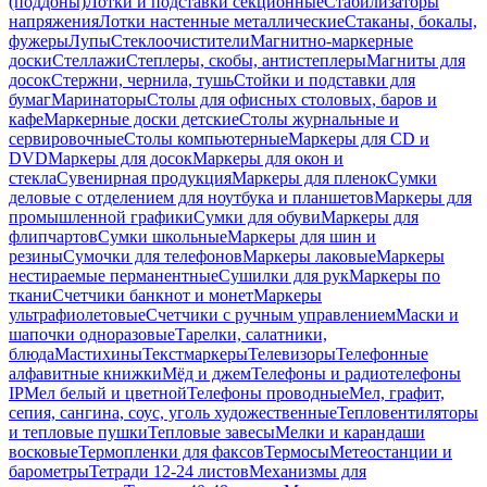
(поддоны)
Лотки и подставки секционные
Стабилизаторы
напряжения
Лотки настенные металлические
Стаканы, бокалы,
фужеры
Лупы
Стеклоочистители
Магнитно-маркерные
доски
Стеллажи
Степлеры, скобы, антистеплеры
Магниты для
досок
Стержни, чернила, тушь
Стойки и подставки для
бумаг
Маринаторы
Столы для офисных столовых, баров и
кафе
Маркерные доски детские
Столы журнальные и
сервировочные
Столы компьютерные
Маркеры для CD и
DVD
Маркеры для досок
Маркеры для окон и
стекла
Сувенирная продукция
Маркеры для пленок
Сумки
деловые с отделением для ноутбука и планшетов
Маркеры для
промышленной графики
Сумки для обуви
Маркеры для
флипчартов
Сумки школьные
Маркеры для шин и
резины
Сумочки для телефонов
Маркеры лаковые
Маркеры
нестираемые перманентные
Сушилки для рук
Маркеры по
ткани
Счетчики банкнот и монет
Маркеры
ультрафиолетовые
Счетчики с ручным управлением
Маски и
шапочки одноразовые
Тарелки, салатники,
блюда
Мастихины
Текстмаркеры
Телевизоры
Телефонные
алфавитные книжки
Мёд и джем
Телефоны и радиотелефоны
IP
Мел белый и цветной
Телефоны проводные
Мел, графит,
сепия, сангина, соус, уголь художественные
Тепловентиляторы
и тепловые пушки
Тепловые завесы
Мелки и карандаши
восковые
Термопленки для факсов
Термосы
Метеостанции и
барометры
Тетради 12-24 листов
Механизмы для