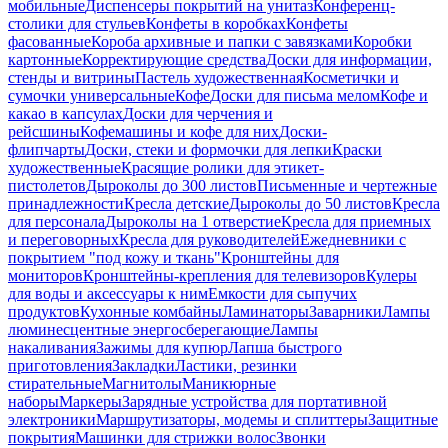
мобильные
Диспенсеры покрытий на унитаз
Конференц-
столики для стульев
Конфеты в коробках
Конфеты
фасованные
Короба архивные и папки с завязками
Коробки
картонные
Корректирующие средства
Доски для информации,
стенды и витрины
Пастель художественная
Косметички и
сумочки универсальные
Кофе
Доски для письма мелом
Кофе и
какао в капсулах
Доски для черчения и
рейсшины
Кофемашины и кофе для них
Доски-
флипчарты
Доски, стеки и формочки для лепки
Краски
художественные
Красящие ролики для этикет-
пистолетов
Дыроколы до 300 листов
Письменные и чертежные
принадлежности
Кресла детские
Дыроколы до 50 листов
Кресла
для персонала
Дыроколы на 1 отверстие
Кресла для приемных
и переговорных
Кресла для руководителей
Ежедневники с
покрытием "под кожу и ткань"
Кронштейны для
мониторов
Кронштейны-крепления для телевизоров
Кулеры
для воды и аксессуары к ним
Емкости для сыпучих
продуктов
Кухонные комбайны
Ламинаторы
Заварники
Лампы
люминесцентные энергосберегающие
Лампы
накаливания
Зажимы для купюр
Лапша быстрого
приготовления
Закладки
Ластики, резинки
стирательные
Магнитолы
Маникюрные
наборы
Маркеры
Зарядные устройства для портативной
электроники
Маршрутизаторы, модемы и сплиттеры
Защитные
покрытия
Машинки для стрижки волос
Звонки