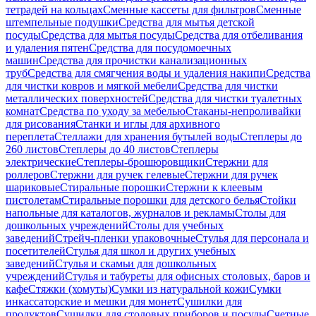
тетрадей на кольцах
Сменные кассеты для фильтров
Сменные
штемпельные подушки
Средства для мытья детской
посуды
Средства для мытья посуды
Средства для отбеливания
и удаления пятен
Средства для посудомоечных
машин
Средства для прочистки канализационных
труб
Средства для смягчения воды и удаления накипи
Средства
для чистки ковров и мягкой мебели
Средства для чистки
металлических поверхностей
Средства для чистки туалетных
комнат
Средства по уходу за мебелью
Стаканы-непроливайки
для рисования
Станки и иглы для архивного
переплета
Стеллажи для хранения бутылей воды
Степлеры до
260 листов
Степлеры до 40 листов
Степлеры
электрические
Степлеры-брошюровщики
Стержни для
роллеров
Стержни для ручек гелевые
Стержни для ручек
шариковые
Стиральные порошки
Стержни к клеевым
пистолетам
Стиральные порошки для детского белья
Стойки
напольные для каталогов, журналов и рекламы
Столы для
дошкольных учреждений
Столы для учебных
заведений
Стрейч-пленки упаковочные
Стулья для персонала и
посетителей
Стулья для школ и других учебных
заведений
Стулья и скамьи для дошкольных
учреждений
Стулья и табуреты для офисных столовых, баров и
кафе
Стяжки (хомуты)
Сумки из натуральной кожи
Сумки
инкассаторские и мешки для монет
Сушилки для
продуктов
Сушилки для столовых приборов и посуды
Счетные