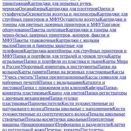
трикотажная
Картриджи для перьевых ручек,
чернила
Органайзеры
Картриджи для плоттеров
Орехи и
сухофрукты
Освежители воздуха и диспенсеры
Картриджи для
струйных принтеров и МФУ
Осушители воздуха
Картриджи и
тонеры для цветных лазерных принтеров и МФУ
Торговое
оборудование
Пакеты почтовые
Картриджи и тонеры для
черно-белых лазерных принтеров, копиров, факсов и
МФУ
Пакеты упаковочные
Картриджи с жидким
мылом
Панели и бамперы защитные для
телефонов
Картриджи-контейнеры для струйных принтеров и
МФУ
Папки и портфели для тетрадей и уроков труда
Карты
игральные
Папки и портфели из пластика и ткани
Карты Мира
и России
Уборочный инвентарь и инструменты
Папки на
кольцах
Карты памяти
Папки на резинках пластиковые
Кассы
"Учись считать"
Папки презентационные
Кассы символов для
наборных печатей
Папки с вкладышами
Каталоги и
листовки
Папки с прижимом или клипом
Кафедры
Папки-
конверты пластиковые
Кашпо для цветов
Папки-регистраторы
с арочным механизмом
Папки-уголки
пластиковые
Пароочистители
Кисти художественные из
натурального волоса
Пеналы школьные с наполнением
Кисти
художественные из синтетического волоса
Пеналы школьные
створчатые
Пеналы-косметички школьные
Переплетные
машины (брошюровщики)
Перфопапки и разделители
Клатчи
из натуральной кожи
Печенье, крекеры
Пистолеты-