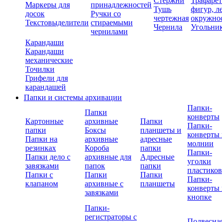
Стержни
Трафаре
Маркеры для
принадлежностей
Тушь
фигур, л
досок
Ручки со
чертежная
окружно
Текстовыделители
стираемыми
Чернила
Угольни
чернилами
Карандаши
Карандаши
механические
Точилки
Грифели для
карандашей
Папки и системы архивации
Папки-
Папки
конверты
Картонные
архивные
Папки
Папки-
папки
Боксы
планшеты и
конверты 
Папки на
архивные
адресные
молнии
резинках
Короба
папки
Папки-
Папки дело с
архивные для
Адресные
уголки
завязками
папок
папки
пластико
Папки с
Папки
Папки
Папки-
клапаном
архивные с
планшеты
конверты 
завязками
кнопке
Папки-
регистраторы с
Подвесна