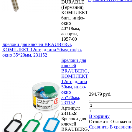
DURABLE
(Германия),
КОМПЛЕКТ
6шт., инфо-
окно
40*18мм,
ассорти,
1957-00
Брелоки для ключей BRAUBERG,
КОМПЛЕКТ 12шт., длина 50мм, инфо-
окно 35*20мм, 231152
Брелоки для
ключей
BRAUBERG,
КОМПЛЕКТ
12шт., длина
50мм, инфо-
окно
294,79 руб.
35*20мм,
-
231152
Артикул:
+
231152с
В корзину
Брелоки для
Отложить
Отложено
ключей
Сравнить
В сравнен
BRAUBERG,