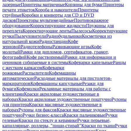
лазерные
Принтеры матричные
Корзины для бумаг
Принтеры
печати этикеток
Короба и накопители
Принтеры
струйные
Коробки и конверты для CD и DVD
дисков
Проекторы мультимедийные
Противокражное
оборудование
Корректирующие жидкости
Пружины для
переплета
Корректирующие ленты
Пылесосы
Корректирующие
ручки
Пылеуловители
Радиобудильники
Косметички из
натуральной кожи
Радиостанции
Кофе
зерновой
Радиотелефоны
Развивающие игры
Кофе
молотый
Рамки для дипломов, сертификатов, грамот,
фотографий
Кофе растворимый
Рамки для информации и
ценников собираемые в системы
Кофеварки капельные
Ранцы
с жестким каркасом
Кофеварки
рожковые
Распылители
Кофемашины
автоматические
Расходные материалы для пистолетов-
маркираторов
Кофемашины капсульные
Резаки для
бумаги
Кофемолки
Рекламные материалы для работы с
клиентами
Краски акриловые художественные в
наборах
Краски акриловые художественные поштучно
Рулоны
для принтера
Краски масляные художественные в
наборах
Рулоны для факсов
Краски масляные художественные
поштучно
Ручки бизнес-класса
Краски пальчиковые
Ручки
гелевые
Краски по стеклу и керамике
Ручки перьевые,
капиллярные, роллеры, "пиши-стирай"
Краски по ткани
Ручки
подарочные
Ручки шариковые автоматические
Крем