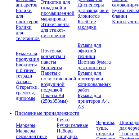
Этикетки для
аппаратов
Диспенсеры
самокопиру
складской и
Ролики
для закладок и
Бухгалтерск
промышленной
для
блокнотов
бланки
маркировки
принтеров
Клейкие
Книги учета
Этикет-лента
Ролики
закладки
для этикет-
для
пистолетов
телетайпов
Бумага для
Почтовые
офисной
Бумажная
конверты и
техники
продукция
пакеты
Цветная бумага
Блокноты
Конверты
для принтера
и бизнес-
Пакеты с
Бумага для
тетради
полиэтиленовой
плоттеров и
Атласы
воздушной
копировальных
Открытки,
подушкой
работ
грамоты,
Пакеты В4
Бумага для
дипломы
(250х353мм)
принтеров А4,
А3
Письменные принадлежности
Ручки
Чернила,
Принадл
Маркеры
Ручки гелевые
тушь,
для черч
Маркеры
Наборы
стержни
Транспо
перманентные
пишущих