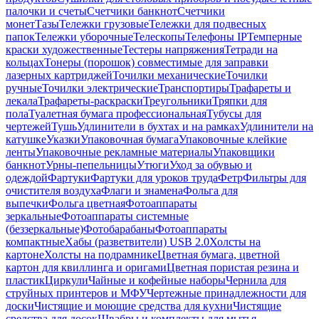
палочки и счеты
Счетчики банкнот
Счетчики
монет
Тазы
Тележки грузовые
Тележки для подвесных
папок
Тележки уборочные
Телескопы
Телефоны IP
Темперные
краски художественные
Тестеры напряжения
Тетради на
кольцах
Тонеры (порошок) совместимые для заправки
лазерных картриджей
Точилки механические
Точилки
ручные
Точилки электрические
Транспортиры
Трафареты и
лекала
Трафареты-раскраски
Треугольники
Тряпки для
пола
Туалетная бумага профессиональная
Тубусы для
чертежей
Тушь
Удлинители в бухтах и на рамках
Удлинители на
катушке
Указки
Упаковочная бумага
Упаковочные клейкие
ленты
Упаковочные рекламные материалы
Упаковщики
банкнот
Урны-пепельницы
Утюги
Уход за обувью и
одеждой
Фартуки
Фартуки для уроков труда
Фетр
Фильтры для
очистителя воздуха
Флаги и знамена
Фольга для
выпечки
Фольга цветная
Фотоаппараты
зеркальные
Фотоаппараты системные
(беззеркальные)
Фотобарабаны
Фотоаппараты
компактные
Хабы (разветвители) USB 2.0
Холсты на
картоне
Холсты на подрамнике
Цветная бумага, цветной
картон для квиллинга и оригами
Цветная пористая резина и
пластик
Циркули
Чайные и кофейные наборы
Чернила для
струйных принтеров и МФУ
Чертежные принадлежности для
доски
Чистящие и моющие средства для кухни
Чистящие
средства для досок
Швабры и комплекты для мытья