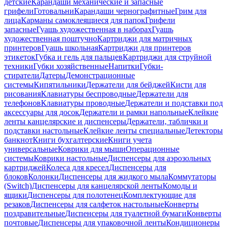
детские
Карандаши механические и запасные
грифели
Готовальни
Карандаши чернографитные
Грим для
лица
Карманы самоклеящиеся для папок
Грифели
запасные
Гуашь художественная в наборах
Гуашь
художественная поштучно
Картриджи для матричных
принтеров
Гуашь школьная
Картриджи для принтеров
этикеток
Губка и гель для пальцев
Картриджи для струйной
техники
Губки хозяйственные
Напитки
Губки-
стиратели
Датеры
Демонстрационные
системы
Кипятильники
Держатели для бейджей
Кисти для
рисования
Клавиатуры беспроводные
Держатели для
телефонов
Клавиатуры проводные
Держатели и подставки под
аксессуары для досок
Держатели и рамки напольные
Клейкие
ленты канцелярские и диспенсеры
Держатели, таблички и
подставки настольные
Клейкие ленты специальные
Детекторы
банкнот
Книги бухгалтерские
Книги учета
универсальные
Коврики для мыши
Операционные
системы
Коврики настольные
Диспенсеры для аэрозольных
картриджей
Колеса для кресел
Диспенсеры для
блоков
Колонки
Диспенсеры для жидкого мыла
Коммутаторы
(Switch)
Диспенсеры для канцелярской ленты
Комоды и
ящики
Диспенсеры для полотенец
Комплектующие для
резаков
Диспенсеры для салфеток настольные
Конверты
поздравительные
Диспенсеры для туалетной бумаги
Конверты
почтовые
Диспенсеры для упаковочной ленты
Кондиционеры