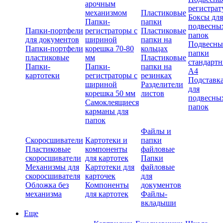
арочным
регистрат
механизмом
Пластиковые
Боксы для
Папки-
папки
подвесны
Папки-портфели
регистраторы с
Пластиковые
папок
для документов
шириной
папки на
Подвесны
Папки-портфели
корешка 70-80
кольцах
папки
пластиковые
мм
Пластиковые
стандарт
Папки-
Папки-
папки на
А4
картотеки
регистраторы с
резинках
Подставк
шириной
Разделители
для
корешка 50 мм
листов
подвесны
Самоклеящиеся
папок
карманы для
папок
Файлы и
Скоросшиватели
Картотеки и
папки
Пластиковые
компоненты
файловые
скоросшиватели
для картотек
Папки
Механизмы для
Картотеки для
файловые
скоросшивателя
карточек
для
Обложка без
Компоненты
документов
механизма
для картотек
Файлы-
вкладыши
Еще