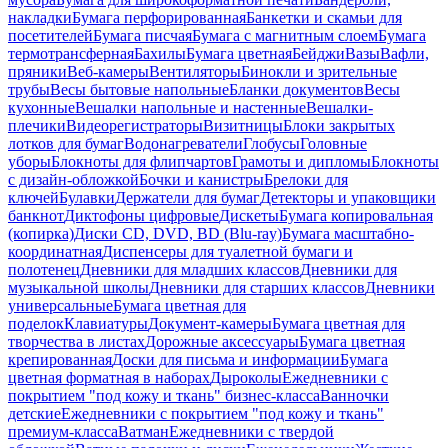
накладки
Бумага перфорированная
Банкетки и скамьи для
посетителей
Бумага писчая
Бумага с магнитным слоем
Бумага
термотрансферная
Бахилы
Бумага цветная
Бейджи
Вазы
Вафли,
пряники
Веб-камеры
Вентиляторы
Бинокли и зрительные
трубы
Весы бытовые напольные
Бланки документов
Весы
кухонные
Вешалки напольные и настенные
Вешалки-
плечики
Видеорегистраторы
Визитницы
Блоки закрытых
лотков для бумаг
Водонагреватели
Глобусы
Головные
уборы
Блокноты для флипчартов
Грамоты и дипломы
Блокноты
с дизайн-обложкой
Бочки и канистры
Брелоки для
ключей
Булавки
Держатели для бумаг
Детекторы и упаковщики
банкнот
Диктофоны цифровые
Дискеты
Бумага копировальная
(копирка)
Диски CD, DVD, BD (Blu-ray)
Бумага масштабно-
координатная
Диспенсеры для туалетной бумаги и
полотенец
Дневники для младших классов
Дневники для
музыкальной школы
Дневники для старших классов
Дневники
универсальные
Бумага цветная для
поделок
Клавиатуры
Документ-камеры
Бумага цветная для
творчества в листах
Дорожные аксессуары
Бумага цветная
крепированная
Доски для письма и информации
Бумага
цветная форматная в наборах
Дыроколы
Ежедневники с
покрытием "под кожу и ткань" бизнес-класса
Ванночки
детские
Ежедневники с покрытием "под кожу и ткань"
премиум-класса
Ватман
Ежедневники с твердой