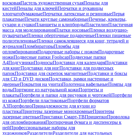
восковая
Пастель художественная сухая
Пеналы для
кистей
Пеналы для ключей
Перчатки и рукавицы
хлопчатобумажные
Перчатки латексные и резиновые
Перья
плакатные
Печати круглые самонаборные
Печенье, крекеры,
сухари и сушки
Планшеты и клипборды
Пластилин
Пластичная
масса для моделирования
Платки носовые
Пленки воздушно-
пузырчатые
Пленки оберточные подарочные
Пленки пищевые
полиэтиленовые
Пленки самоклеящиеся для книг, тетрадей и
журналов
Пломбираторы
Пломбы для
опломбирования
Подарочные наборы с ножом
Подарочные
ножи
Подвесные папки Foolscap
Подвесные папки
А4
Подгузники
Подносы
Подставки для календаря
Подставки
для книг
Подставки для ног
Подставки для подвесных
папок
Подставки для скрепок магнитные
Подставки и боксы
для CD и DVD дисков
Подставки, рамки настенные и
дверные
Покрытия на унитаз
Полотенца вафельные
Помпы для
воды
Портмоне из натуральной кожи
Портреты и
плакаты
Портфели и папки для рисунков и чертежей
Портфели
из кожи
Портфели пластиковые
Портфели форматов
А3
Портфолио
Принадлежности для кухни из
пластика
Принтеры лазерные монохромные
Принтеры
лазерные цветные
Приставки Смарт-ТВ
Прищепки
Проволока
для опломбирования
Протирочная бумага и диспенсеры к
ней
Профессиональные наборы для
художников
Разделители
Разделители для настольных