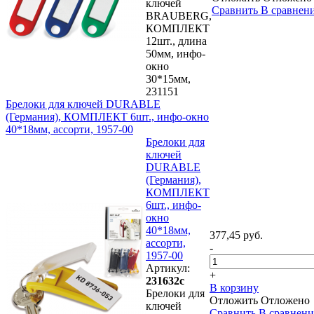
ключей
Сравнить
В сравнен
BRAUBERG,
КОМПЛЕКТ
12шт., длина
50мм, инфо-
окно
30*15мм,
231151
Брелоки для ключей DURABLE
(Германия), КОМПЛЕКТ 6шт., инфо-окно
40*18мм, ассорти, 1957-00
Брелоки для
ключей
DURABLE
(Германия),
КОМПЛЕКТ
6шт., инфо-
окно
40*18мм,
377,45 руб.
ассорти,
-
1957-00
Артикул:
+
231632с
В корзину
Брелоки для
Отложить
Отложено
ключей
Сравнить
В сравнен