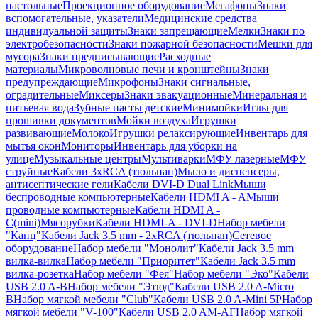
настольные
Проекционное оборудование
Мегафоны
Знаки
вспомогательные, указатели
Медицинские средства
индивидуальной защиты
Знаки запрещающие
Мелки
Знаки по
электробезопасности
Знаки пожарной безопасности
Мешки для
мусора
Знаки предписывающие
Расходные
материалы
Микроволновые печи и кронштейны
Знаки
предупреждающие
Микрофоны
Знаки сигнальные,
оградительные
Миксеры
Знаки эвакуационные
Минеральная и
питьевая вода
Зубные пасты детские
Минимойки
Иглы для
прошивки документов
Мойки воздуха
Игрушки
развивающие
Молоко
Игрушки релаксирующие
Инвентарь для
мытья окон
Мониторы
Инвентарь для уборки на
улице
Музыкальные центры
Мультиварки
МФУ лазерные
МФУ
струйные
Кабели 3xRCA (тюльпан)
Мыло и диспенсеры,
антисептические гели
Кабели DVI-D Dual Link
Мыши
беспроводные компьютерные
Кабели HDMI A - A
Мыши
проводные компьютерные
Кабели HDMI A -
C(mini)
Мясорубки
Кабели HDMI-A - DVI-D
Набор мебели
"Канц"
Кабели Jack 3.5 mm - 2xRCA (тюльпан)
Сетевое
оборудование
Набор мебели "Монолит"
Кабели Jack 3.5 mm
вилка-вилка
Набор мебели "Приоритет"
Кабели Jack 3.5 mm
вилка-розетка
Набор мебели "Фея"
Набор мебели "Эко"
Кабели
USB 2.0 A-B
Набор мебели "Этюд"
Кабели USB 2.0 A-Micro
B
Набор мягкой мебели "Club"
Кабели USB 2.0 A-Mini 5P
Набор
мягкой мебели "V-100"
Кабели USB 2.0 AM-AF
Набор мягкой