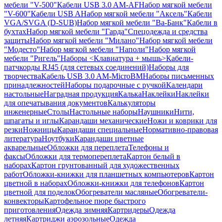
мебели "V-500"
Кабели USB 3.0 AM-AF
Набор мягкой мебели
"V-600"
Кабели USB A
Набор мягкой мебели "Аксель"
Кабели
VGA/SVGA (D-SUB)
Набор мягкой мебели "Ва-Банк"
Кабели в
бухтах
Набор мягкой мебели "Гарда"
Спецодежда и средства
защиты
Набор мягкой мебели "Милано"
Набор мягкой мебели
"Модесто"
Набор мягкой мебели "Наполи"
Набор мягкой
мебели "Ригель"
Наборы <Клавиатура + мышь>
Кабели-
патчкорды RJ45 (для сетевых соединений)
Наборы для
творчества
Кабель USB 3.0 AM-MicroBM
Наборы письменных
принадлежностей
Наборы подарочные с ручкой
Календари
настольные
Наградная продукция
Калька
Наклейки
Наклейки
для опечатывания документов
Калькуляторы
инженерные
Столы
Настольные наборы
Наушники
Нити,
шпагаты и иглы
Карандаши механические
Ножи и коврики для
резки
Ножницы
Карандаши специальные
Нормативно-правовая
литература
Ноутбуки
Карандаши цветные
акварельные
Обложки для переплета
Телефоны и
факсы
Обложки для термопереплета
Картон белый в
наборах
Картон грунтованный для художественных
работ
Обложки-книжки для планшетных компьютеров
Картон
цветной в наборах
Обложки-книжки для телефонов
Картон
цветной для поделок
Обогреватели масляные
Обогреватели-
конвекторы
Картофельное пюре быстрого
приготовления
Одежда зимняя
Картридеры
Одежда
летняя
Картриджи аэрозольные
Одежда