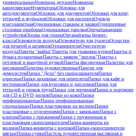
универсальные
Ножницы детские
Ножницы
канцелярские
Нумераторы
Обложки для
автодокументов
Обложки для документов
Обложки для книг,
тетрадей и журналов
Обложки для паспорта
Одежда
влагозащитная
Одноразовые стаканы и чашки
Одноразовые
столовые приборы
Одноразовые тарелки
Опечатывающие
устройства
Опоры для спины
Органайзеры бизнес-
класса
Освежители воздуха
Освежители для туалета
Оснастки
для печатей и штампов
Отпариватели
Очистители
воздуха
Пакеты "майка"
Пакеты для упаковки купюр
Пакеты и
бумага подарочные
Пакеты с замком "зиплок"
Пакеты с
петлевой и вырубной ручкой
Пакеты фасовочные
Палитры для
рисования
Палитры художественные
Панели для
демосистем
Папки "Дело" без скоросшивателя
Папки
адресные
Папки архивные для переплета
Папки для кафе и
ресторанов
Папки для курсовых и дипломов
Папки для
тетрадей и уроков труда
Папки для черчения
Папки и портмоне
для CD и DVD дисков
Папки из кожи
Папки
перфорированные
Папки перфорированные
специальные
Папки пластиковые на молнии
Папки
пластиковые с отделениями
Папки с завязками
Папки с
клипом
Папки с прижимом
Папки с пружинным и
пластиковым скоросшивателем
Папки-конверты на
молнии
Папки-конверты с кнопкой
Папки-скоросшиватели
мягкие
Папки-сумки
Пастель художественная маслянная и