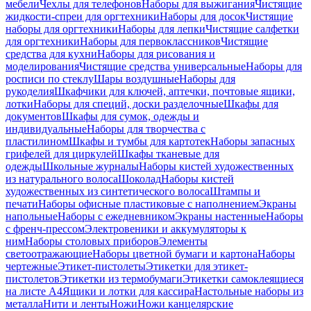
мебели
Чехлы для телефонов
Наборы для выжигания
Чистящие
жидкости-спреи для оргтехники
Наборы для досок
Чистящие
наборы для оргтехники
Наборы для лепки
Чистящие салфетки
для оргтехники
Наборы для первоклассников
Чистящие
средства для кухни
Наборы для рисования и
моделирования
Чистящие средства универсальные
Наборы для
росписи по стеклу
Шары воздушные
Наборы для
рукоделия
Шкафчики для ключей, аптечки, почтовые ящики,
лотки
Наборы для специй, доски разделочные
Шкафы для
документов
Шкафы для сумок, одежды и
индивидуальные
Наборы для творчества с
пластилином
Шкафы и тумбы для картотек
Наборы запасных
грифелей для циркулей
Шкафы тканевые для
одежды
Школьные журналы
Наборы кистей художественных
из натурального волоса
Шоколад
Наборы кистей
художественных из синтетического волоса
Штампы и
печати
Наборы офисные пластиковые с наполнением
Экраны
напольные
Наборы с ежедневником
Экраны настенные
Наборы
с френч-прессом
Электровеники и аккумуляторы к
ним
Наборы столовых приборов
Элементы
светоотражающие
Наборы цветной бумаги и картона
Наборы
чертежные
Этикет-пистолеты
Этикетки для этикет-
пистолетов
Этикетки из термобумаги
Этикетки самоклеящиеся
на листе А4
Ящики и лотки для кассира
Настольные наборы из
металла
Нити и ленты
Ножи
Ножи канцелярские