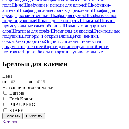
пола
Шило
Шкафчики и панели для ключей
Шкафчики-
аптечки
Шкафы для дошкольных учреждений
Шкафы для
одежды, хозяйственные
Шкафы для сумок
Шкафы кассира,
индивидуальные
Шоколадные конфеты
Шпагаты
Штампы
прямоугольные самонаборные
Штампы стандартных
слов
Штативы для селфи
Штемпельная краска
Штемпельные
подушки
Штопоры и открывалки
Щетки, веники,
совки
Электробритвы
Ящики для денег, ценностей,
документов, печатей
Ящики для инструментов
Ящики
почтовые
Ящики, боксы и корзины универсальные
Брелоки для ключей
Цена
от
до
Название торговой марки
Durable
Erich Krause
BRAUBERG
STAFF
Показать
Сбросить
Каталог