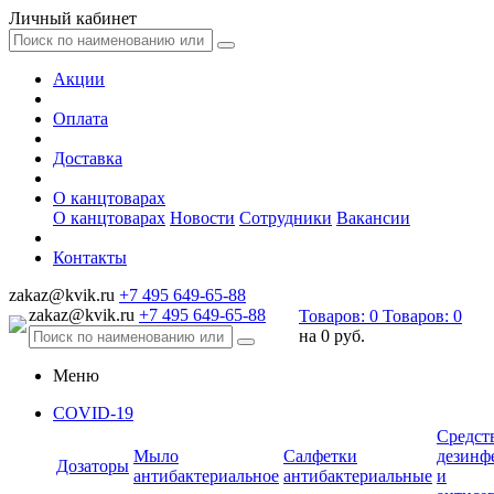
Личный кабинет
Акции
Оплата
Доставка
О канцтоварах
О канцтоварах
Новости
Сотрудники
Вакансии
Контакты
zakaz@kvik.ru
+7 495 649-65-88
zakaz@kvik.ru
+7 495 649-65-88
Товаров:
0
Товаров:
0
на
0 руб.
Меню
COVID-19
Средст
Мыло
Салфетки
дезинф
Дозаторы
антибактериальное
антибактериальные
и