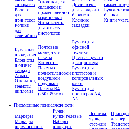
Этикетки для
аппаратов
Диспенсеры
самокопиру
складской и
Ролики
для закладок и
Бухгалтерск
промышленной
для
блокнотов
бланки
маркировки
принтеров
Клейкие
Книги учета
Этикет-лента
Ролики
закладки
для этикет-
для
пистолетов
телетайпов
Бумага для
Почтовые
офисной
Бумажная
конверты и
техники
продукция
пакеты
Цветная бумага
Блокноты
Конверты
для принтера
и бизнес-
Пакеты с
Бумага для
тетради
полиэтиленовой
плоттеров и
Атласы
воздушной
копировальных
Открытки,
подушкой
работ
грамоты,
Пакеты В4
Бумага для
дипломы
(250х353мм)
принтеров А4,
А3
Письменные принадлежности
Ручки
Чернила,
Принадл
Маркеры
Ручки гелевые
тушь,
для черч
Маркеры
Наборы
стержни
Транспо
перманентные
пишущих