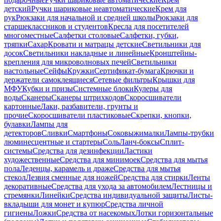
детский
Ручки шариковые неавтоматические
Крем для
рук
Рюкзаки для начальной и средней школы
Рюкзаки для
старшеклассников и студентов
Кресла для посетителей
многоместные
Салфетки столовые
Салфетки, губки,
тряпки
Сахар
Кровати и матрацы детские
Светильники для
досок
Светильники накладные и линейные
Кронштейны-
крепления для микроволновых печей
Светильники
настольные
Сейфы
Кружки
Сертификат-бумага
Крючки и
держатели самоклеящиеся
Сетевые фильтры
Крышки для
МФУ
Кубки и призы
Системные блоки
Кулеры для
воды
Сканеры
Сканеры штрихкодов
Скоросшиватели
картонные
Лаки, разбавители, грунты и
прочие
Скоросшиватели пластиковые
Скрепки, кнопки,
булавки
Лампы для
детекторов
Сливки
Смартфоны
Соковыжималки
Лампы-трубки
люминесцентные и стартеры
Соль
Ланч-боксы
Сплит-
системы
Средства для дезинфекции
Ластики
художественные
Средства для минимоек
Средства для мытья
пола
Леденцы, карамель и драже
Средства для мытья
стекол
Лезвия сменные для ножей
Средства для стирки
Ленты
декоративные
Средства для ухода за автомобилем
Лестницы и
стремянки
Линейки
Средства индивидуальной защиты
Листы-
вкладыши для монет и купюр
Средства личной
гигиены
Ложки
Средства от насекомых
Лотки горизонтальные