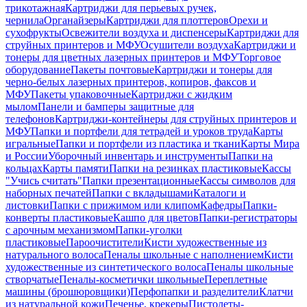
трикотажная
Картриджи для перьевых ручек,
чернила
Органайзеры
Картриджи для плоттеров
Орехи и
сухофрукты
Освежители воздуха и диспенсеры
Картриджи для
струйных принтеров и МФУ
Осушители воздуха
Картриджи и
тонеры для цветных лазерных принтеров и МФУ
Торговое
оборудование
Пакеты почтовые
Картриджи и тонеры для
черно-белых лазерных принтеров, копиров, факсов и
МФУ
Пакеты упаковочные
Картриджи с жидким
мылом
Панели и бамперы защитные для
телефонов
Картриджи-контейнеры для струйных принтеров и
МФУ
Папки и портфели для тетрадей и уроков труда
Карты
игральные
Папки и портфели из пластика и ткани
Карты Мира
и России
Уборочный инвентарь и инструменты
Папки на
кольцах
Карты памяти
Папки на резинках пластиковые
Кассы
"Учись считать"
Папки презентационные
Кассы символов для
наборных печатей
Папки с вкладышами
Каталоги и
листовки
Папки с прижимом или клипом
Кафедры
Папки-
конверты пластиковые
Кашпо для цветов
Папки-регистраторы
с арочным механизмом
Папки-уголки
пластиковые
Пароочистители
Кисти художественные из
натурального волоса
Пеналы школьные с наполнением
Кисти
художественные из синтетического волоса
Пеналы школьные
створчатые
Пеналы-косметички школьные
Переплетные
машины (брошюровщики)
Перфопапки и разделители
Клатчи
из натуральной кожи
Печенье, крекеры
Пистолеты-