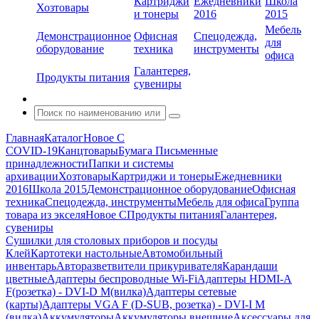
Картриджи
Ежедневники
Школа
Хозтовары
и тонеры
2016
2015
Мебель
Демонстрационное
Офисная
Спецодежда,
для
оборудование
техника
инструменты
офиса
Галантерея,
Продукты питания
сувениры
Главная
Каталог
Новое С
COVID-19
Канцтовары
Бумага
Письменные
принадлежности
Папки и системы
архивации
Хозтовары
Картриджи и тонеры
Ежедневники
2016
Школа 2015
Демонстрационное оборудование
Офисная
техника
Спецодежда, инструменты
Мебель для офиса
Группа
товара из экселя
Новое С
Продукты питания
Галантерея,
сувениры
Сушилки для столовых приборов и посуды
Клей
Картотеки настольные
Автомобильный
инвентарь
Авторазветвители прикуривателя
Карандаши
цветные
Адаптеры беспроводные Wi-Fi
Адаптеры HDMI-A
F(розетка) - DVI-D M(вилка)
Адаптеры сетевые
(карты)
Адаптеры VGA F (D-SUB, розетка) - DVI-I M
(вилка)
Аккумуляторы
Аккумуляторы внешние
Аксессуары для