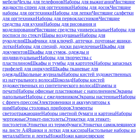
мебели
Чехлы для телефонов
Наборы для выжигания
Чистящие
жидкости-спреи для оргтехники
Наборы для досок
Чистящие
наборы для оргтехники
Наборы для лепки
Чистящие салфетки
для оргтехники
Наборы для первоклассников
Чистящие
средства для кухни
Наборы для рисования и
моделирования
Чистящие средства универсальные
Наборы для
росписи по стеклу
Шары воздушные
Наборы для
рукоделия
Шкафчики для ключей, аптечки, почтовые ящики,
лотки
Наборы для специй, доски разделочные
Шкафы для
документов
Шкафы для сумок, одежды и
индивидуальные
Наборы для творчества с
пластилином
Шкафы и тумбы для картотек
Наборы запасных
грифелей для циркулей
Шкафы тканевые для
одежды
Школьные журналы
Наборы кистей художественных
из натурального волоса
Шоколад
Наборы кистей
художественных из синтетического волоса
Штампы и
печати
Наборы офисные пластиковые с наполнением
Экраны
напольные
Наборы с ежедневником
Экраны настенные
Наборы
с френч-прессом
Электровеники и аккумуляторы к
ним
Наборы столовых приборов
Элементы
светоотражающие
Наборы цветной бумаги и картона
Наборы
чертежные
Этикет-пистолеты
Этикетки для этикет-
пистолетов
Этикетки из термобумаги
Этикетки самоклеящиеся
на листе А4
Ящики и лотки для кассира
Настольные наборы из
металла
Нити и ленты
Ножи
Ножи канцелярские