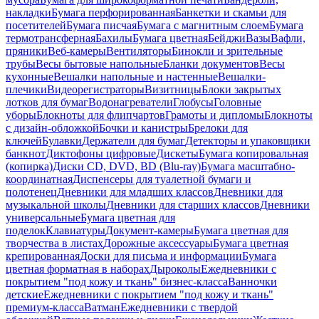
накладки
Бумага перфорированная
Банкетки и скамьи для
посетителей
Бумага писчая
Бумага с магнитным слоем
Бумага
термотрансферная
Бахилы
Бумага цветная
Бейджи
Вазы
Вафли,
пряники
Веб-камеры
Вентиляторы
Бинокли и зрительные
трубы
Весы бытовые напольные
Бланки документов
Весы
кухонные
Вешалки напольные и настенные
Вешалки-
плечики
Видеорегистраторы
Визитницы
Блоки закрытых
лотков для бумаг
Водонагреватели
Глобусы
Головные
уборы
Блокноты для флипчартов
Грамоты и дипломы
Блокноты
с дизайн-обложкой
Бочки и канистры
Брелоки для
ключей
Булавки
Держатели для бумаг
Детекторы и упаковщики
банкнот
Диктофоны цифровые
Дискеты
Бумага копировальная
(копирка)
Диски CD, DVD, BD (Blu-ray)
Бумага масштабно-
координатная
Диспенсеры для туалетной бумаги и
полотенец
Дневники для младших классов
Дневники для
музыкальной школы
Дневники для старших классов
Дневники
универсальные
Бумага цветная для
поделок
Клавиатуры
Документ-камеры
Бумага цветная для
творчества в листах
Дорожные аксессуары
Бумага цветная
крепированная
Доски для письма и информации
Бумага
цветная форматная в наборах
Дыроколы
Ежедневники с
покрытием "под кожу и ткань" бизнес-класса
Ванночки
детские
Ежедневники с покрытием "под кожу и ткань"
премиум-класса
Ватман
Ежедневники с твердой