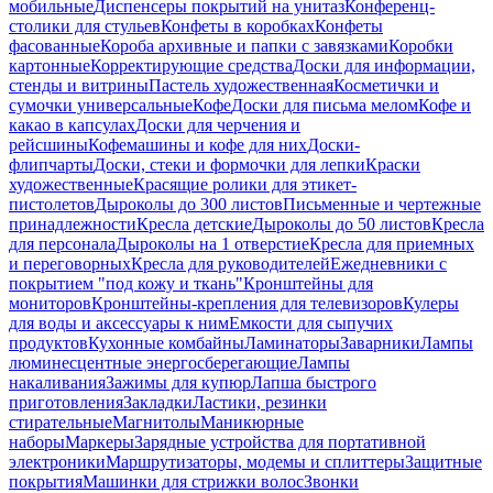
мобильные
Диспенсеры покрытий на унитаз
Конференц-
столики для стульев
Конфеты в коробках
Конфеты
фасованные
Короба архивные и папки с завязками
Коробки
картонные
Корректирующие средства
Доски для информации,
стенды и витрины
Пастель художественная
Косметички и
сумочки универсальные
Кофе
Доски для письма мелом
Кофе и
какао в капсулах
Доски для черчения и
рейсшины
Кофемашины и кофе для них
Доски-
флипчарты
Доски, стеки и формочки для лепки
Краски
художественные
Красящие ролики для этикет-
пистолетов
Дыроколы до 300 листов
Письменные и чертежные
принадлежности
Кресла детские
Дыроколы до 50 листов
Кресла
для персонала
Дыроколы на 1 отверстие
Кресла для приемных
и переговорных
Кресла для руководителей
Ежедневники с
покрытием "под кожу и ткань"
Кронштейны для
мониторов
Кронштейны-крепления для телевизоров
Кулеры
для воды и аксессуары к ним
Емкости для сыпучих
продуктов
Кухонные комбайны
Ламинаторы
Заварники
Лампы
люминесцентные энергосберегающие
Лампы
накаливания
Зажимы для купюр
Лапша быстрого
приготовления
Закладки
Ластики, резинки
стирательные
Магнитолы
Маникюрные
наборы
Маркеры
Зарядные устройства для портативной
электроники
Маршрутизаторы, модемы и сплиттеры
Защитные
покрытия
Машинки для стрижки волос
Звонки