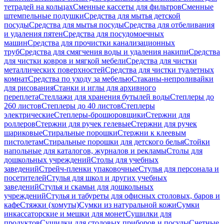
тетрадей на кольцах
Сменные кассеты для фильтров
Сменные
штемпельные подушки
Средства для мытья детской
посуды
Средства для мытья посуды
Средства для отбеливания
и удаления пятен
Средства для посудомоечных
машин
Средства для прочистки канализационных
труб
Средства для смягчения воды и удаления накипи
Средства
для чистки ковров и мягкой мебели
Средства для чистки
металлических поверхностей
Средства для чистки туалетных
комнат
Средства по уходу за мебелью
Стаканы-непроливайки
для рисования
Станки и иглы для архивного
переплета
Стеллажи для хранения бутылей воды
Степлеры до
260 листов
Степлеры до 40 листов
Степлеры
электрические
Степлеры-брошюровщики
Стержни для
роллеров
Стержни для ручек гелевые
Стержни для ручек
шариковые
Стиральные порошки
Стержни к клеевым
пистолетам
Стиральные порошки для детского белья
Стойки
напольные для каталогов, журналов и рекламы
Столы для
дошкольных учреждений
Столы для учебных
заведений
Стрейч-пленки упаковочные
Стулья для персонала и
посетителей
Стулья для школ и других учебных
заведений
Стулья и скамьи для дошкольных
учреждений
Стулья и табуреты для офисных столовых, баров и
кафе
Стяжки (хомуты)
Сумки из натуральной кожи
Сумки
инкассаторские и мешки для монет
Сушилки для
продуктов
Сушилки для столовых приборов и посуды
Счетные