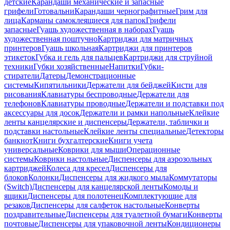
детские
Карандаши механические и запасные
грифели
Готовальни
Карандаши чернографитные
Грим для
лица
Карманы самоклеящиеся для папок
Грифели
запасные
Гуашь художественная в наборах
Гуашь
художественная поштучно
Картриджи для матричных
принтеров
Гуашь школьная
Картриджи для принтеров
этикеток
Губка и гель для пальцев
Картриджи для струйной
техники
Губки хозяйственные
Напитки
Губки-
стиратели
Датеры
Демонстрационные
системы
Кипятильники
Держатели для бейджей
Кисти для
рисования
Клавиатуры беспроводные
Держатели для
телефонов
Клавиатуры проводные
Держатели и подставки под
аксессуары для досок
Держатели и рамки напольные
Клейкие
ленты канцелярские и диспенсеры
Держатели, таблички и
подставки настольные
Клейкие ленты специальные
Детекторы
банкнот
Книги бухгалтерские
Книги учета
универсальные
Коврики для мыши
Операционные
системы
Коврики настольные
Диспенсеры для аэрозольных
картриджей
Колеса для кресел
Диспенсеры для
блоков
Колонки
Диспенсеры для жидкого мыла
Коммутаторы
(Switch)
Диспенсеры для канцелярской ленты
Комоды и
ящики
Диспенсеры для полотенец
Комплектующие для
резаков
Диспенсеры для салфеток настольные
Конверты
поздравительные
Диспенсеры для туалетной бумаги
Конверты
почтовые
Диспенсеры для упаковочной ленты
Кондиционеры