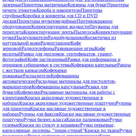
лазерные
Принтеры матричные
Корзины для бумаг
Принтеры
печати этикеток
Короба и накопители
Принтеры
струйные
Коробки и конверты для CD и DVD
дисков
Проекторы мультимедийные
Противокражное
оборудование
Корректирующие жидкости
Пружины для
переплета
Корректирующие ленты
Пылесосы
Корректирующие
ручки
Пылеуловители
Радиобудильники
Косметички из
натуральной кожи
Радиостанции
Кофе
зерновой
Радиотелефоны
Развивающие игры
Кофе
молотый
Рамки для дипломов, сертификатов, грамот,
фотографий
Кофе растворимый
Рамки для информации и
ценников собираемые в системы
Кофеварки капельные
Ранцы
с жестким каркасом
Кофеварки
рожковые
Распылители
Кофемашины
автоматические
Расходные материалы для пистолетов-
маркираторов
Кофемашины капсульные
Резаки для
бумаги
Кофемолки
Рекламные материалы для работы с
клиентами
Краски акриловые художественные в
наборах
Краски акриловые художественные поштучно
Рулоны
для принтера
Краски масляные художественные в
наборах
Рулоны для факсов
Краски масляные художественные
поштучно
Ручки бизнес-класса
Краски пальчиковые
Ручки
гелевые
Краски по стеклу и керамике
Ручки перьевые,
капиллярные, роллеры, "пиши-стирай"
Краски по ткани
Ручки
подарочные
Ручки шариковые автоматические
Крем