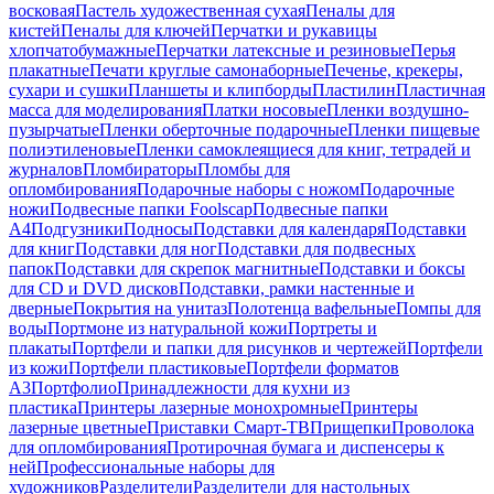
восковая
Пастель художественная сухая
Пеналы для
кистей
Пеналы для ключей
Перчатки и рукавицы
хлопчатобумажные
Перчатки латексные и резиновые
Перья
плакатные
Печати круглые самонаборные
Печенье, крекеры,
сухари и сушки
Планшеты и клипборды
Пластилин
Пластичная
масса для моделирования
Платки носовые
Пленки воздушно-
пузырчатые
Пленки оберточные подарочные
Пленки пищевые
полиэтиленовые
Пленки самоклеящиеся для книг, тетрадей и
журналов
Пломбираторы
Пломбы для
опломбирования
Подарочные наборы с ножом
Подарочные
ножи
Подвесные папки Foolscap
Подвесные папки
А4
Подгузники
Подносы
Подставки для календаря
Подставки
для книг
Подставки для ног
Подставки для подвесных
папок
Подставки для скрепок магнитные
Подставки и боксы
для CD и DVD дисков
Подставки, рамки настенные и
дверные
Покрытия на унитаз
Полотенца вафельные
Помпы для
воды
Портмоне из натуральной кожи
Портреты и
плакаты
Портфели и папки для рисунков и чертежей
Портфели
из кожи
Портфели пластиковые
Портфели форматов
А3
Портфолио
Принадлежности для кухни из
пластика
Принтеры лазерные монохромные
Принтеры
лазерные цветные
Приставки Смарт-ТВ
Прищепки
Проволока
для опломбирования
Протирочная бумага и диспенсеры к
ней
Профессиональные наборы для
художников
Разделители
Разделители для настольных