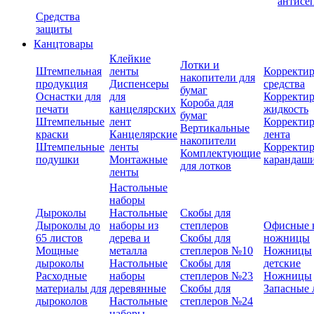
антисе
Средства
защиты
Канцтовары
Клейкие
Лотки и
Штемпельная
ленты
Корректи
накопители для
продукция
Диспенсеры
средства
бумаг
Оснастки для
для
Корректи
Короба для
печати
канцелярских
жидкость
бумаг
Штемпельные
лент
Корректи
Вертикальные
краски
Канцелярские
лента
накопители
Штемпельные
ленты
Корректи
Комплектующие
подушки
Монтажные
карандаш
для лотков
ленты
Настольные
наборы
Дыроколы
Настольные
Скобы для
Дыроколы до
наборы из
степлеров
Офисные 
65 листов
дерева и
Скобы для
ножницы
Мощные
металла
степлеров №10
Ножницы
дыроколы
Настольные
Скобы для
детские
Расходные
наборы
степлеров №23
Ножницы
материалы для
деревянные
Скобы для
Запасные 
дыроколов
Настольные
степлеров №24
наборы