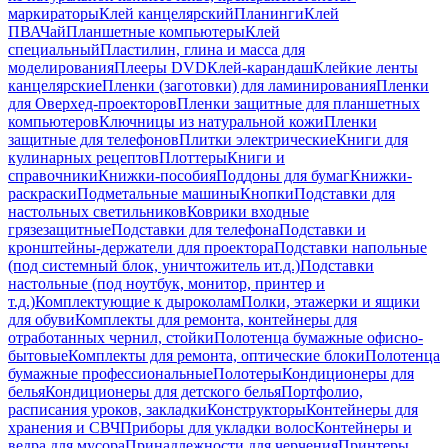
маркираторы
Клей канцелярский
Планинги
Клей
ПВА
Чай
Планшетные компьютеры
Клей
специальный
Пластилин, глина и масса для
моделирования
Плееры DVD
Клей-карандаш
Клейкие ленты
канцелярские
Пленки (заготовки) для ламинирования
Пленки
для Оверхед-проекторов
Пленки защитные для планшетных
компьютеров
Ключницы из натуральной кожи
Пленки
защитные для телефонов
Плитки электрические
Книги для
кулинарных рецептов
Плоттеры
Книги и
справочники
Книжки-пособия
Поддоны для бумаг
Книжки-
раскраски
Подметальные машины
Кнопки
Подставки для
настольных светильников
Коврики входные
грязезащитные
Подставки для телефона
Подставки и
кронштейны-держатели для проектора
Подставки напольные
(под системный блок, уничтожитель ит.д.)
Подставки
настольные (под ноутбук, монитор, принтер и
т.д.)
Комплектующие к дыроколам
Полки, этажерки и ящики
для обуви
Комплекты для ремонта, контейнеры для
отработанных чернил, стойки
Полотенца бумажные офисно-
бытовые
Комплекты для ремонта, оптические блоки
Полотенца
бумажные профессиональные
Полотеры
Кондиционеры для
белья
Кондиционеры для детского белья
Портфолио,
расписания уроков, закладки
Конструкторы
Контейнеры для
хранения и СВЧ
Приборы для укладки волос
Контейнеры и
ведра для мусора
Принадлежности для черчения
Принтеры