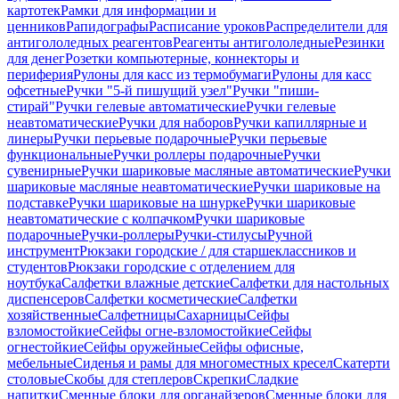
картотек
Рамки для информации и
ценников
Рапидографы
Расписание уроков
Распределители для
антигололедных реагентов
Реагенты антигололедные
Резинки
для денег
Розетки компьютерные, коннекторы и
периферия
Рулоны для касс из термобумаги
Рулоны для касс
офсетные
Ручки "5-й пишущий узел"
Ручки "пиши-
стирай"
Ручки гелевые автоматические
Ручки гелевые
неавтоматические
Ручки для наборов
Ручки капиллярные и
линеры
Ручки перьевые подарочные
Ручки перьевые
функциональные
Ручки роллеры подарочные
Ручки
сувенирные
Ручки шариковые масляные автоматические
Ручки
шариковые масляные неавтоматические
Ручки шариковые на
подставке
Ручки шариковые на шнурке
Ручки шариковые
неавтоматические с колпачком
Ручки шариковые
подарочные
Ручки-роллеры
Ручки-стилусы
Ручной
инструмент
Рюкзаки городские / для старшеклассников и
студентов
Рюкзаки городские с отделением для
ноутбука
Салфетки влажные детские
Салфетки для настольных
диспенсеров
Салфетки косметические
Салфетки
хозяйственные
Салфетницы
Сахарницы
Сейфы
взломостойкие
Сейфы огне-взломостойкие
Сейфы
огнестойкие
Сейфы оружейные
Сейфы офисные,
мебельные
Сиденья и рамы для многоместных кресел
Скатерти
столовые
Скобы для степлеров
Скрепки
Сладкие
напитки
Сменные блоки для органайзеров
Сменные блоки для