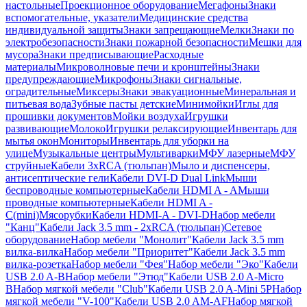
настольные
Проекционное оборудование
Мегафоны
Знаки
вспомогательные, указатели
Медицинские средства
индивидуальной защиты
Знаки запрещающие
Мелки
Знаки по
электробезопасности
Знаки пожарной безопасности
Мешки для
мусора
Знаки предписывающие
Расходные
материалы
Микроволновые печи и кронштейны
Знаки
предупреждающие
Микрофоны
Знаки сигнальные,
оградительные
Миксеры
Знаки эвакуационные
Минеральная и
питьевая вода
Зубные пасты детские
Минимойки
Иглы для
прошивки документов
Мойки воздуха
Игрушки
развивающие
Молоко
Игрушки релаксирующие
Инвентарь для
мытья окон
Мониторы
Инвентарь для уборки на
улице
Музыкальные центры
Мультиварки
МФУ лазерные
МФУ
струйные
Кабели 3xRCA (тюльпан)
Мыло и диспенсеры,
антисептические гели
Кабели DVI-D Dual Link
Мыши
беспроводные компьютерные
Кабели HDMI A - A
Мыши
проводные компьютерные
Кабели HDMI A -
C(mini)
Мясорубки
Кабели HDMI-A - DVI-D
Набор мебели
"Канц"
Кабели Jack 3.5 mm - 2xRCA (тюльпан)
Сетевое
оборудование
Набор мебели "Монолит"
Кабели Jack 3.5 mm
вилка-вилка
Набор мебели "Приоритет"
Кабели Jack 3.5 mm
вилка-розетка
Набор мебели "Фея"
Набор мебели "Эко"
Кабели
USB 2.0 A-B
Набор мебели "Этюд"
Кабели USB 2.0 A-Micro
B
Набор мягкой мебели "Club"
Кабели USB 2.0 A-Mini 5P
Набор
мягкой мебели "V-100"
Кабели USB 2.0 AM-AF
Набор мягкой