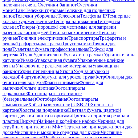
палочки и счеты
Счетчики банкнот
Счетчики
монет
Тазы
Тележки грузовые
Тележки для подвесных
папок
Тележки уборочные
Телескопы
Телефоны IP
Темперные
краски художественные
Тестеры напряжения
Тетради на
кольцах
Тонеры (порошок) совместимые для заправки
лазерных картриджей
Точилки механические
Точилки
ручные
Точилки электрические
Транспортиры
Трафареты и
лекала
Трафареты-раскраски
Треугольники
Тряпки для
пола
Туалетная бумага профессиональная
Тубусы для
чертежей
Тушь
Удлинители в бухтах и на рамках
Удлинители на
катушке
Указки
Упаковочная бумага
Упаковочные клейкие
ленты
Упаковочные рекламные материалы
Упаковщики
банкнот
Урны-пепельницы
Утюги
Уход за обувью и
одеждой
Фартуки
Фартуки для уроков труда
Фетр
Фильтры для
очистителя воздуха
Флаги и знамена
Фольга для
выпечки
Фольга цветная
Фотоаппараты
зеркальные
Фотоаппараты системные
(беззеркальные)
Фотобарабаны
Фотоаппараты
компактные
Хабы (разветвители) USB 2.0
Холсты на
картоне
Холсты на подрамнике
Цветная бумага, цветной
картон для квиллинга и оригами
Цветная пористая резина и
пластик
Циркули
Чайные и кофейные наборы
Чернила для
струйных принтеров и МФУ
Чертежные принадлежности для
доски
Чистящие и моющие средства для кухни
Чистящие
средства для досок
Швабры и комплекты для мытья