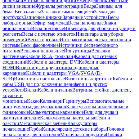
обложкой
Ватные палочки и диски
Еженедельники
Жесткие
диски внешние
Журналы регистрации
Ведра
Зажимы для
бумаг
Веера-кассы
Закладки самоклеящиеся
Замки для
ноутбуков
Записные книжки
Зарядные устройства
Весы
лабораторные
Зефир, мармелад
Весы напольные
Знаки
безопасности
Весы почтовые
Инвентарь для уборки на улице и
реагенты
Весы с печатью этикеток
Инвентарь для уборки
помещений
Весы торговые
Интерактивные доски, дисплеи и
системы
Весы фасовочные
Источники бесперебойного
питания
Вешалки напольные
Йогуртницы
Вешалки
настенные
Кабели RCA (тюльпан)
Кабели для сетевых
соединений
Кабели и адаптеры DVI
Кабели и адаптеры
HDMI
Визитницы и кредитницы однорядные
карманные
Кабели и адаптеры VGA/SVGA (D-
SUB)
Визитницы настольные
Визитницы-картотеки
Кабели и
хабы USB для подключения периферии и других
устройств
Вилки
Кабели питания
Витрины, стойки, дисплеи,
кружки и
монетницы
Какао
Календари
Гарнитуры
Вспомогательные
инструменты для художников
Калькуляторы инженерные и
финансовые
Калькуляторы карманные
Гели для душа и
шампуни детские
Калькуляторы настольные
Гели и
блестки
Металлическая мебель
Калькуляторы
печатающие
Гербы
Канцелярские детские наборы
Головки
печатающие для плоттеров
Молочная продукция
Горшки