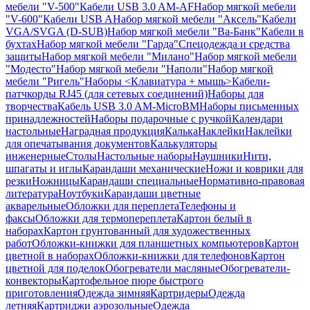
мебели "V-500"
Кабели USB 3.0 AM-AF
Набор мягкой мебели
"V-600"
Кабели USB A
Набор мягкой мебели "Аксель"
Кабели
VGA/SVGA (D-SUB)
Набор мягкой мебели "Ва-Банк"
Кабели в
бухтах
Набор мягкой мебели "Гарда"
Спецодежда и средства
защиты
Набор мягкой мебели "Милано"
Набор мягкой мебели
"Модесто"
Набор мягкой мебели "Наполи"
Набор мягкой
мебели "Ригель"
Наборы <Клавиатура + мышь>
Кабели-
патчкорды RJ45 (для сетевых соединений)
Наборы для
творчества
Кабель USB 3.0 AM-MicroBM
Наборы письменных
принадлежностей
Наборы подарочные с ручкой
Календари
настольные
Наградная продукция
Калька
Наклейки
Наклейки
для опечатывания документов
Калькуляторы
инженерные
Столы
Настольные наборы
Наушники
Нити,
шпагаты и иглы
Карандаши механические
Ножи и коврики для
резки
Ножницы
Карандаши специальные
Нормативно-правовая
литература
Ноутбуки
Карандаши цветные
акварельные
Обложки для переплета
Телефоны и
факсы
Обложки для термопереплета
Картон белый в
наборах
Картон грунтованный для художественных
работ
Обложки-книжки для планшетных компьютеров
Картон
цветной в наборах
Обложки-книжки для телефонов
Картон
цветной для поделок
Обогреватели масляные
Обогреватели-
конвекторы
Картофельное пюре быстрого
приготовления
Одежда зимняя
Картридеры
Одежда
летняя
Картриджи аэрозольные
Одежда