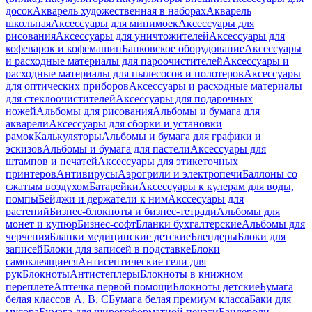
досок
Акварель художественная в наборах
Акварель
школьная
Аксессуары для минимоек
Аксессуары для
рисования
Аксессуары для уничтожителей
Аксессуары для
кофеварок и кофемашин
Банковское оборудование
Аксессуары
и расходные материалы для пароочистителей
Аксессуары и
расходные материалы для пылесосов и полотеров
Аксессуары
для оптических приборов
Аксессуары и расходные материалы
для стеклоочистителей
Аксессуары для подарочных
ножей
Альбомы для рисования
Альбомы и бумага для
акварели
Аксессуары для сборки и установки
рамок
Калькуляторы
Альбомы и бумага для графики и
эскизов
Альбомы и бумага для пастели
Аксессуары для
штампов и печатей
Аксессуары для этикеточных
принтеров
Антивирусы
Аэрогрили и электропечи
Баллоны со
сжатым воздухом
Батарейки
Аксессуары к кулерам для воды,
помпы
Бейджи и держатели к ним
Акссесуары для
растений
Бизнес-блокноты и бизнес-тетради
Альбомы для
монет и купюр
Бизнес-софт
Бланки бухгалтерские
Альбомы для
черчения
Бланки медицинские детские
Блендеры
Блоки для
записей
Блоки для записей в подставке
Блоки
самоклеящиеся
Антисептические гели для
рук
Блокноты
Антистеплеры
Блокноты в книжном
переплете
Аптечка первой помощи
Блокноты детские
Бумага
белая классов А, В, С
Бумага белая премиум класса
Баки для
мусора
Бумага для широкоформатной печати
Бандероли,