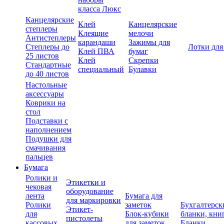
класса Люкс
Канцелярские
Клей
Канцелярские
степлеры
Клеящие
мелочи
Антистеплеры
карандаши
Зажимы для
Степлеры до
Лотки для
Клей ПВА
бумаг
25 листов
Клей
Скрепки
Стандартные
специальный
Булавки
до 40 листов
Настольные
аксессуары
Коврики на
стол
Подставки с
наполнением
Подушки для
смачивания
пальцев
Бумага
Ролики и
Этикетки и
чековая
оборудование
лента
Бумага для
для маркировки
Ролики
заметок
Бухгалтерск
Этикет-
для
Блок-кубики
бланки, кни
пистолеты
кассовых
для заметок
Бланки