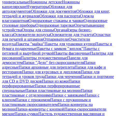
универсальные
Ножницы детские
Ножницы
канцелярские
Нумераторы
Обложки для
автодокументов
Обложки для документов
Обложки для книг,
тетрадей и журналов
Обложки для паспорта
Одежда
влагозащитная
Одноразовые стаканы и чашки
Одноразовые
столовые приборы
Одноразовые тарелки
Опечатывающие
устройства
Опоры для спины
Органайзеры бизнес-
класса
Освежители воздуха
Освежители для туалета
Оснастки
для печатей и штампов
Отпариватели
Очистители
воздуха
Пакеты "майка"
Пакеты для упаковки купюр
Пакеты и
бумага подарочные
Пакеты с замком "зиплок"
Пакеты с
петлевой и вырубной ручкой
Пакеты фасовочные
Палитры для
рисования
Палитры художественные
Панели для
демосистем
Папки "Дело" без скоросшивателя
Папки
адресные
Папки архивные для переплета
Папки для кафе и
ресторанов
Папки для курсовых и дипломов
Папки для
тетрадей и уроков труда
Папки для черчения
Папки и портмоне
для CD и DVD дисков
Папки из кожи
Папки
перфорированные
Папки перфорированные
специальные
Папки пластиковые на молнии
Папки
пластиковые с отделениями
Папки с завязками
Папки с
клипом
Папки с прижимом
Папки с пружинным и
пластиковым скоросшивателем
Папки-конверты на
молнии
Папки-конверты с кнопкой
Папки-скоросшиватели
мягкие
Папки-сумки
Пастель художественная маслянная и