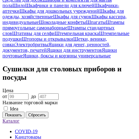
пола
Шило
Шкафчики и панели для ключей
Шкафчики-
аптечки
Шкафы для дошкольных учреждений
Шкафы для
одежды, хозяйственные
Шкафы для сумок
Шкафы кассира,
индивидуальные
Шоколадные конфеты
Шпагаты
Штампы
прямоугольные самонаборные
Штампы стандартных
слов
Штативы для селфи
Штемпельная краска
Штемпельные
подушки
Штопоры и открывалки
Щетки, веники,
совки
Электробритвы
Ящики для денег, ценностей,
документов, печатей
Ящики для инструментов
Ящики
почтовые
Ящики, боксы и корзины универсальные
Сушилки для столовых приборов и
посуды
Цена
от
до
Название торговой марки
Idea
Показать
Сбросить
Каталог
COVID-19
Канцтовары