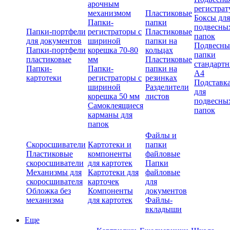
арочным
регистрат
механизмом
Пластиковые
Боксы для
Папки-
папки
подвесны
Папки-портфели
регистраторы с
Пластиковые
папок
для документов
шириной
папки на
Подвесны
Папки-портфели
корешка 70-80
кольцах
папки
пластиковые
мм
Пластиковые
стандарт
Папки-
Папки-
папки на
А4
картотеки
регистраторы с
резинках
Подставк
шириной
Разделители
для
корешка 50 мм
листов
подвесны
Самоклеящиеся
папок
карманы для
папок
Файлы и
Скоросшиватели
Картотеки и
папки
Пластиковые
компоненты
файловые
скоросшиватели
для картотек
Папки
Механизмы для
Картотеки для
файловые
скоросшивателя
карточек
для
Обложка без
Компоненты
документов
механизма
для картотек
Файлы-
вкладыши
Еще