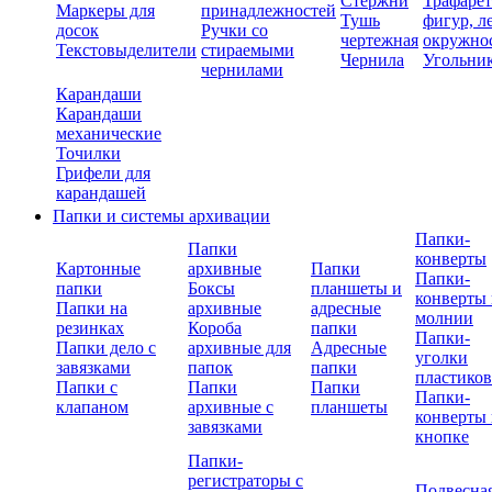
Стержни
Трафаре
Маркеры для
принадлежностей
Тушь
фигур, л
досок
Ручки со
чертежная
окружно
Текстовыделители
стираемыми
Чернила
Угольни
чернилами
Карандаши
Карандаши
механические
Точилки
Грифели для
карандашей
Папки и системы архивации
Папки-
Папки
конверты
Картонные
архивные
Папки
Папки-
папки
Боксы
планшеты и
конверты 
Папки на
архивные
адресные
молнии
резинках
Короба
папки
Папки-
Папки дело с
архивные для
Адресные
уголки
завязками
папок
папки
пластико
Папки с
Папки
Папки
Папки-
клапаном
архивные с
планшеты
конверты 
завязками
кнопке
Папки-
регистраторы с
Подвесна