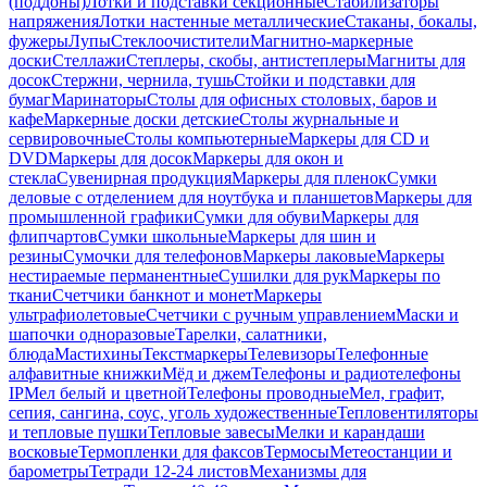
(поддоны)
Лотки и подставки секционные
Стабилизаторы
напряжения
Лотки настенные металлические
Стаканы, бокалы,
фужеры
Лупы
Стеклоочистители
Магнитно-маркерные
доски
Стеллажи
Степлеры, скобы, антистеплеры
Магниты для
досок
Стержни, чернила, тушь
Стойки и подставки для
бумаг
Маринаторы
Столы для офисных столовых, баров и
кафе
Маркерные доски детские
Столы журнальные и
сервировочные
Столы компьютерные
Маркеры для CD и
DVD
Маркеры для досок
Маркеры для окон и
стекла
Сувенирная продукция
Маркеры для пленок
Сумки
деловые с отделением для ноутбука и планшетов
Маркеры для
промышленной графики
Сумки для обуви
Маркеры для
флипчартов
Сумки школьные
Маркеры для шин и
резины
Сумочки для телефонов
Маркеры лаковые
Маркеры
нестираемые перманентные
Сушилки для рук
Маркеры по
ткани
Счетчики банкнот и монет
Маркеры
ультрафиолетовые
Счетчики с ручным управлением
Маски и
шапочки одноразовые
Тарелки, салатники,
блюда
Мастихины
Текстмаркеры
Телевизоры
Телефонные
алфавитные книжки
Мёд и джем
Телефоны и радиотелефоны
IP
Мел белый и цветной
Телефоны проводные
Мел, графит,
сепия, сангина, соус, уголь художественные
Тепловентиляторы
и тепловые пушки
Тепловые завесы
Мелки и карандаши
восковые
Термопленки для факсов
Термосы
Метеостанции и
барометры
Тетради 12-24 листов
Механизмы для