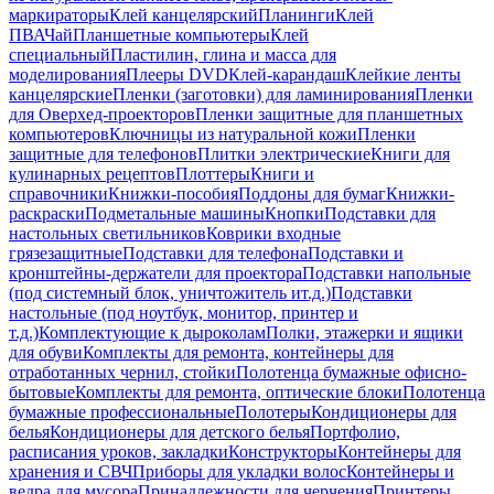
маркираторы
Клей канцелярский
Планинги
Клей
ПВА
Чай
Планшетные компьютеры
Клей
специальный
Пластилин, глина и масса для
моделирования
Плееры DVD
Клей-карандаш
Клейкие ленты
канцелярские
Пленки (заготовки) для ламинирования
Пленки
для Оверхед-проекторов
Пленки защитные для планшетных
компьютеров
Ключницы из натуральной кожи
Пленки
защитные для телефонов
Плитки электрические
Книги для
кулинарных рецептов
Плоттеры
Книги и
справочники
Книжки-пособия
Поддоны для бумаг
Книжки-
раскраски
Подметальные машины
Кнопки
Подставки для
настольных светильников
Коврики входные
грязезащитные
Подставки для телефона
Подставки и
кронштейны-держатели для проектора
Подставки напольные
(под системный блок, уничтожитель ит.д.)
Подставки
настольные (под ноутбук, монитор, принтер и
т.д.)
Комплектующие к дыроколам
Полки, этажерки и ящики
для обуви
Комплекты для ремонта, контейнеры для
отработанных чернил, стойки
Полотенца бумажные офисно-
бытовые
Комплекты для ремонта, оптические блоки
Полотенца
бумажные профессиональные
Полотеры
Кондиционеры для
белья
Кондиционеры для детского белья
Портфолио,
расписания уроков, закладки
Конструкторы
Контейнеры для
хранения и СВЧ
Приборы для укладки волос
Контейнеры и
ведра для мусора
Принадлежности для черчения
Принтеры