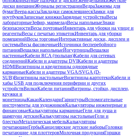
обложкой
Ватные палочки и диски
Еженедельники
Жесткие
диски внешние
Журналы регистрации
Ведра
Зажимы для
бумаг
Веера-кассы
Закладки самоклеящиеся
Замки для
ноутбуков
Записные книжки
Зарядные устройства
Весы
лабораторные
Зефир, мармелад
Весы напольные
Знаки
безопасности
Весы почтовые
Инвентарь для уборки на улице и
реагенты
Весы с печатью этикеток
Инвентарь для уборки
помещений
Весы торговые
Интерактивные доски, дисплеи и
системы
Весы фасовочные
Источники бесперебойного
питания
Вешалки напольные
Йогуртницы
Вешалки
настенные
Кабели RCA (тюльпан)
Кабели для сетевых
соединений
Кабели и адаптеры DVI
Кабели и адаптеры
HDMI
Визитницы и кредитницы однорядные
карманные
Кабели и адаптеры VGA/SVGA (D-
SUB)
Визитницы настольные
Визитницы-картотеки
Кабели и
хабы USB для подключения периферии и других
устройств
Вилки
Кабели питания
Витрины, стойки, дисплеи,
кружки и
монетницы
Какао
Календари
Гарнитуры
Вспомогательные
инструменты для художников
Калькуляторы инженерные и
финансовые
Калькуляторы карманные
Гели для душа и
шампуни детские
Калькуляторы настольные
Гели и
блестки
Металлическая мебель
Калькуляторы
печатающие
Гербы
Канцелярские детские наборы
Головки
печатающие для плоттеров
Молочная продукция
Горшки