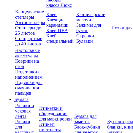
класса Люкс
Канцелярские
Клей
Канцелярские
степлеры
Клеящие
мелочи
Антистеплеры
карандаши
Зажимы для
Степлеры до
Лотки для
Клей ПВА
бумаг
25 листов
Клей
Скрепки
Стандартные
специальный
Булавки
до 40 листов
Настольные
аксессуары
Коврики на
стол
Подставки с
наполнением
Подушки для
смачивания
пальцев
Бумага
Ролики и
Этикетки и
чековая
оборудование
лента
Бумага для
для маркировки
Ролики
заметок
Бухгалтерск
Этикет-
для
Блок-кубики
бланки, кни
пистолеты
кассовых
для заметок
Бланки