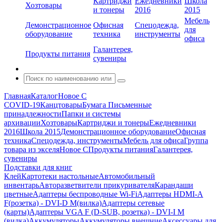
Картриджи
Ежедневники
Школа
Хозтовары
и тонеры
2016
2015
Мебель
Демонстрационное
Офисная
Спецодежда,
для
оборудование
техника
инструменты
офиса
Галантерея,
Продукты питания
сувениры
Главная
Каталог
Новое С
COVID-19
Канцтовары
Бумага
Письменные
принадлежности
Папки и системы
архивации
Хозтовары
Картриджи и тонеры
Ежедневники
2016
Школа 2015
Демонстрационное оборудование
Офисная
техника
Спецодежда, инструменты
Мебель для офиса
Группа
товара из экселя
Новое С
Продукты питания
Галантерея,
сувениры
Подставки для книг
Клей
Картотеки настольные
Автомобильный
инвентарь
Авторазветвители прикуривателя
Карандаши
цветные
Адаптеры беспроводные Wi-Fi
Адаптеры HDMI-A
F(розетка) - DVI-D M(вилка)
Адаптеры сетевые
(карты)
Адаптеры VGA F (D-SUB, розетка) - DVI-I M
(вилка)
Аккумуляторы
Аккумуляторы внешние
Аксессуары для