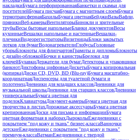
накладки
Бумага перфорированная
Банкетки и скамьи для
посетителей
Бумага писчая
Бумага с магнитным слоем
Бумага
термотрансферная
Бахилы
Бумага цветная
Бейджи
Вазы
Вафли,
пряники
Веб-камеры
Вентиляторы
Бинокли и зрительные
трубы
Весы бытовые напольные
Бланки документов
Весы
кухонные
Вешалки напольные и настенные
Вешалки-
плечики
Видеорегистраторы
Визитницы
Блоки закрытых
лотков для бумаг
Водонагреватели
Глобусы
Головные
уборы
Блокноты для флипчартов
Грамоты и дипломы
Блокноты
с дизайн-обложкой
Бочки и канистры
Брелоки для
ключей
Булавки
Держатели для бумаг
Детекторы и упаковщики
банкнот
Диктофоны цифровые
Дискеты
Бумага копировальная
(копирка)
Диски CD, DVD, BD (Blu-ray)
Бумага масштабно-
координатная
Диспенсеры для туалетной бумаги и
полотенец
Дневники для младших классов
Дневники для
музыкальной школы
Дневники для старших классов
Дневники
универсальные
Бумага цветная для
поделок
Клавиатуры
Документ-камеры
Бумага цветная для
творчества в листах
Дорожные аксессуары
Бумага цветная
крепированная
Доски для письма и информации
Бумага
цветная форматная в наборах
Дыроколы
Ежедневники с
покрытием "под кожу и ткань" бизнес-класса
Ванночки
детские
Ежедневники с покрытием "под кожу и ткань"
премиум-класса
Ватман
Ежедневники с твердой