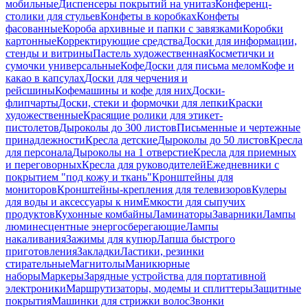
мобильные
Диспенсеры покрытий на унитаз
Конференц-
столики для стульев
Конфеты в коробках
Конфеты
фасованные
Короба архивные и папки с завязками
Коробки
картонные
Корректирующие средства
Доски для информации,
стенды и витрины
Пастель художественная
Косметички и
сумочки универсальные
Кофе
Доски для письма мелом
Кофе и
какао в капсулах
Доски для черчения и
рейсшины
Кофемашины и кофе для них
Доски-
флипчарты
Доски, стеки и формочки для лепки
Краски
художественные
Красящие ролики для этикет-
пистолетов
Дыроколы до 300 листов
Письменные и чертежные
принадлежности
Кресла детские
Дыроколы до 50 листов
Кресла
для персонала
Дыроколы на 1 отверстие
Кресла для приемных
и переговорных
Кресла для руководителей
Ежедневники с
покрытием "под кожу и ткань"
Кронштейны для
мониторов
Кронштейны-крепления для телевизоров
Кулеры
для воды и аксессуары к ним
Емкости для сыпучих
продуктов
Кухонные комбайны
Ламинаторы
Заварники
Лампы
люминесцентные энергосберегающие
Лампы
накаливания
Зажимы для купюр
Лапша быстрого
приготовления
Закладки
Ластики, резинки
стирательные
Магнитолы
Маникюрные
наборы
Маркеры
Зарядные устройства для портативной
электроники
Маршрутизаторы, модемы и сплиттеры
Защитные
покрытия
Машинки для стрижки волос
Звонки