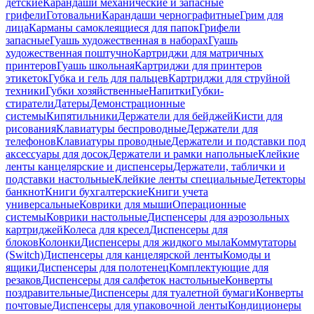
детские
Карандаши механические и запасные
грифели
Готовальни
Карандаши чернографитные
Грим для
лица
Карманы самоклеящиеся для папок
Грифели
запасные
Гуашь художественная в наборах
Гуашь
художественная поштучно
Картриджи для матричных
принтеров
Гуашь школьная
Картриджи для принтеров
этикеток
Губка и гель для пальцев
Картриджи для струйной
техники
Губки хозяйственные
Напитки
Губки-
стиратели
Датеры
Демонстрационные
системы
Кипятильники
Держатели для бейджей
Кисти для
рисования
Клавиатуры беспроводные
Держатели для
телефонов
Клавиатуры проводные
Держатели и подставки под
аксессуары для досок
Держатели и рамки напольные
Клейкие
ленты канцелярские и диспенсеры
Держатели, таблички и
подставки настольные
Клейкие ленты специальные
Детекторы
банкнот
Книги бухгалтерские
Книги учета
универсальные
Коврики для мыши
Операционные
системы
Коврики настольные
Диспенсеры для аэрозольных
картриджей
Колеса для кресел
Диспенсеры для
блоков
Колонки
Диспенсеры для жидкого мыла
Коммутаторы
(Switch)
Диспенсеры для канцелярской ленты
Комоды и
ящики
Диспенсеры для полотенец
Комплектующие для
резаков
Диспенсеры для салфеток настольные
Конверты
поздравительные
Диспенсеры для туалетной бумаги
Конверты
почтовые
Диспенсеры для упаковочной ленты
Кондиционеры