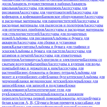
досок
Акварель художественная в наборах
Акварель
школьная
Аксессуары для минимоек
Аксессуары для
рисования
Аксессуары для уничтожителей
Аксессуары для
кофеварок и кофемашин
Банковское оборудование
Аксессуары
и расходные материалы для пароочистителей
Аксессуары и
расходные материалы для пылесосов и полотеров
Аксессуары
для оптических приборов
Аксессуары и расходные материалы
для стеклоочистителей
Аксессуары для подарочных
ножей
Альбомы для рисования
Альбомы и бумага для
акварели
Аксессуары для сборки и установки
рамок
Калькуляторы
Альбомы и бумага для графики и
эскизов
Альбомы и бумага для пастели
Аксессуары для
штампов и печатей
Аксессуары для этикеточных
принтеров
Антивирусы
Аэрогрили и электропечи
Баллоны со
сжатым воздухом
Батарейки
Аксессуары к кулерам для воды,
помпы
Бейджи и держатели к ним
Акссесуары для
растений
Бизнес-блокноты и бизнес-тетради
Альбомы для
монет и купюр
Бизнес-софт
Бланки бухгалтерские
Альбомы для
черчения
Бланки медицинские детские
Блендеры
Блоки для
записей
Блоки для записей в подставке
Блоки
самоклеящиеся
Антисептические гели для
рук
Блокноты
Антистеплеры
Блокноты в книжном
переплете
Аптечка первой помощи
Блокноты детские
Бумага
белая классов А, В, С
Бумага белая премиум класса
Баки для
мусора
Бумага для широкоформатной печати
Бандероли,