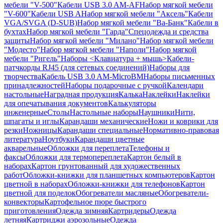
мебели "V-500"
Кабели USB 3.0 AM-AF
Набор мягкой мебели
"V-600"
Кабели USB A
Набор мягкой мебели "Аксель"
Кабели
VGA/SVGA (D-SUB)
Набор мягкой мебели "Ва-Банк"
Кабели в
бухтах
Набор мягкой мебели "Гарда"
Спецодежда и средства
защиты
Набор мягкой мебели "Милано"
Набор мягкой мебели
"Модесто"
Набор мягкой мебели "Наполи"
Набор мягкой
мебели "Ригель"
Наборы <Клавиатура + мышь>
Кабели-
патчкорды RJ45 (для сетевых соединений)
Наборы для
творчества
Кабель USB 3.0 AM-MicroBM
Наборы письменных
принадлежностей
Наборы подарочные с ручкой
Календари
настольные
Наградная продукция
Калька
Наклейки
Наклейки
для опечатывания документов
Калькуляторы
инженерные
Столы
Настольные наборы
Наушники
Нити,
шпагаты и иглы
Карандаши механические
Ножи и коврики для
резки
Ножницы
Карандаши специальные
Нормативно-правовая
литература
Ноутбуки
Карандаши цветные
акварельные
Обложки для переплета
Телефоны и
факсы
Обложки для термопереплета
Картон белый в
наборах
Картон грунтованный для художественных
работ
Обложки-книжки для планшетных компьютеров
Картон
цветной в наборах
Обложки-книжки для телефонов
Картон
цветной для поделок
Обогреватели масляные
Обогреватели-
конвекторы
Картофельное пюре быстрого
приготовления
Одежда зимняя
Картридеры
Одежда
летняя
Картриджи аэрозольные
Одежда