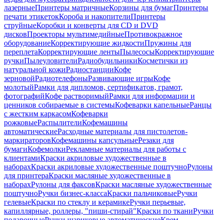
лазерные
Принтеры матричные
Корзины для бумаг
Принтеры
печати этикеток
Короба и накопители
Принтеры
струйные
Коробки и конверты для CD и DVD
дисков
Проекторы мультимедийные
Противокражное
оборудование
Корректирующие жидкости
Пружины для
переплета
Корректирующие ленты
Пылесосы
Корректирующие
ручки
Пылеуловители
Радиобудильники
Косметички из
натуральной кожи
Радиостанции
Кофе
зерновой
Радиотелефоны
Развивающие игры
Кофе
молотый
Рамки для дипломов, сертификатов, грамот,
фотографий
Кофе растворимый
Рамки для информации и
ценников собираемые в системы
Кофеварки капельные
Ранцы
с жестким каркасом
Кофеварки
рожковые
Распылители
Кофемашины
автоматические
Расходные материалы для пистолетов-
маркираторов
Кофемашины капсульные
Резаки для
бумаги
Кофемолки
Рекламные материалы для работы с
клиентами
Краски акриловые художественные в
наборах
Краски акриловые художественные поштучно
Рулоны
для принтера
Краски масляные художественные в
наборах
Рулоны для факсов
Краски масляные художественные
поштучно
Ручки бизнес-класса
Краски пальчиковые
Ручки
гелевые
Краски по стеклу и керамике
Ручки перьевые,
капиллярные, роллеры, "пиши-стирай"
Краски по ткани
Ручки
подарочные
Ручки шариковые автоматические
Крем