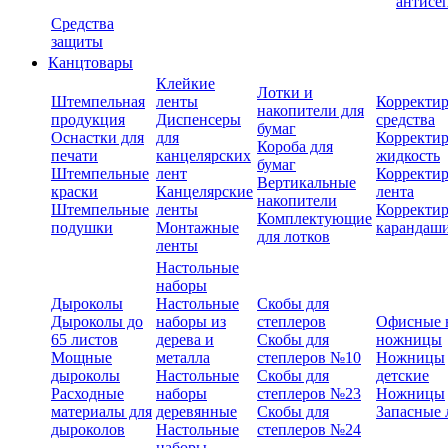
антисе
Средства
защиты
Канцтовары
Клейкие
Лотки и
Штемпельная
ленты
Корректи
накопители для
продукция
Диспенсеры
средства
бумаг
Оснастки для
для
Корректи
Короба для
печати
канцелярских
жидкость
бумаг
Штемпельные
лент
Корректи
Вертикальные
краски
Канцелярские
лента
накопители
Штемпельные
ленты
Корректи
Комплектующие
подушки
Монтажные
карандаш
для лотков
ленты
Настольные
наборы
Дыроколы
Настольные
Скобы для
Дыроколы до
наборы из
степлеров
Офисные 
65 листов
дерева и
Скобы для
ножницы
Мощные
металла
степлеров №10
Ножницы
дыроколы
Настольные
Скобы для
детские
Расходные
наборы
степлеров №23
Ножницы
материалы для
деревянные
Скобы для
Запасные 
дыроколов
Настольные
степлеров №24
наборы