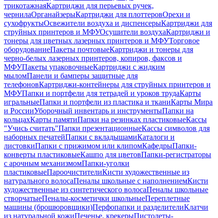
трикотажная
Картриджи для перьевых ручек,
чернила
Органайзеры
Картриджи для плоттеров
Орехи и
сухофрукты
Освежители воздуха и диспенсеры
Картриджи для
струйных принтеров и МФУ
Осушители воздуха
Картриджи и
тонеры для цветных лазерных принтеров и МФУ
Торговое
оборудование
Пакеты почтовые
Картриджи и тонеры для
черно-белых лазерных принтеров, копиров, факсов и
МФУ
Пакеты упаковочные
Картриджи с жидким
мылом
Панели и бамперы защитные для
телефонов
Картриджи-контейнеры для струйных принтеров и
МФУ
Папки и портфели для тетрадей и уроков труда
Карты
игральные
Папки и портфели из пластика и ткани
Карты Мира
и России
Уборочный инвентарь и инструменты
Папки на
кольцах
Карты памяти
Папки на резинках пластиковые
Кассы
"Учись считать"
Папки презентационные
Кассы символов для
наборных печатей
Папки с вкладышами
Каталоги и
листовки
Папки с прижимом или клипом
Кафедры
Папки-
конверты пластиковые
Кашпо для цветов
Папки-регистраторы
с арочным механизмом
Папки-уголки
пластиковые
Пароочистители
Кисти художественные из
натурального волоса
Пеналы школьные с наполнением
Кисти
художественные из синтетического волоса
Пеналы школьные
створчатые
Пеналы-косметички школьные
Переплетные
машины (брошюровщики)
Перфопапки и разделители
Клатчи
из натуральной кожи
Печенье, крекеры
Пистолеты-