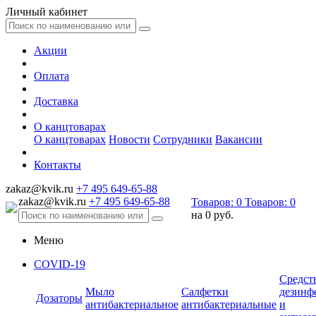
Личный кабинет
Акции
Оплата
Доставка
О канцтоварах
О канцтоварах
Новости
Сотрудники
Вакансии
Контакты
zakaz@kvik.ru
+7 495 649-65-88
zakaz@kvik.ru
+7 495 649-65-88
Товаров:
0
Товаров:
0
на
0 руб.
Меню
COVID-19
Средст
Мыло
Салфетки
дезинф
Дозаторы
антибактериальное
антибактериальные
и