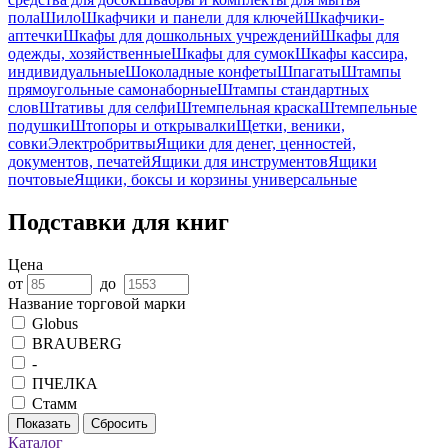
пола
Шило
Шкафчики и панели для ключей
Шкафчики-
аптечки
Шкафы для дошкольных учреждений
Шкафы для
одежды, хозяйственные
Шкафы для сумок
Шкафы кассира,
индивидуальные
Шоколадные конфеты
Шпагаты
Штампы
прямоугольные самонаборные
Штампы стандартных
слов
Штативы для селфи
Штемпельная краска
Штемпельные
подушки
Штопоры и открывалки
Щетки, веники,
совки
Электробритвы
Ящики для денег, ценностей,
документов, печатей
Ящики для инструментов
Ящики
почтовые
Ящики, боксы и корзины универсальные
Подставки для книг
Цена
от
до
Название торговой марки
Globus
BRAUBERG
-
ПЧЕЛКА
Стамм
Показать
Сбросить
Каталог