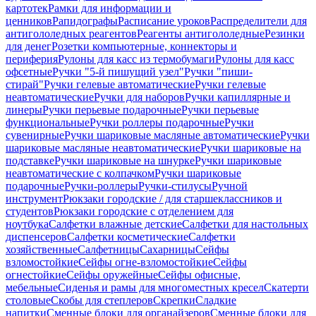
картотек
Рамки для информации и
ценников
Рапидографы
Расписание уроков
Распределители для
антигололедных реагентов
Реагенты антигололедные
Резинки
для денег
Розетки компьютерные, коннекторы и
периферия
Рулоны для касс из термобумаги
Рулоны для касс
офсетные
Ручки "5-й пишущий узел"
Ручки "пиши-
стирай"
Ручки гелевые автоматические
Ручки гелевые
неавтоматические
Ручки для наборов
Ручки капиллярные и
линеры
Ручки перьевые подарочные
Ручки перьевые
функциональные
Ручки роллеры подарочные
Ручки
сувенирные
Ручки шариковые масляные автоматические
Ручки
шариковые масляные неавтоматические
Ручки шариковые на
подставке
Ручки шариковые на шнурке
Ручки шариковые
неавтоматические с колпачком
Ручки шариковые
подарочные
Ручки-роллеры
Ручки-стилусы
Ручной
инструмент
Рюкзаки городские / для старшеклассников и
студентов
Рюкзаки городские с отделением для
ноутбука
Салфетки влажные детские
Салфетки для настольных
диспенсеров
Салфетки косметические
Салфетки
хозяйственные
Салфетницы
Сахарницы
Сейфы
взломостойкие
Сейфы огне-взломостойкие
Сейфы
огнестойкие
Сейфы оружейные
Сейфы офисные,
мебельные
Сиденья и рамы для многоместных кресел
Скатерти
столовые
Скобы для степлеров
Скрепки
Сладкие
напитки
Сменные блоки для органайзеров
Сменные блоки для