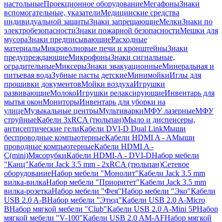
настольные
Проекционное оборудование
Мегафоны
Знаки
вспомогательные, указатели
Медицинские средства
индивидуальной защиты
Знаки запрещающие
Мелки
Знаки по
электробезопасности
Знаки пожарной безопасности
Мешки для
мусора
Знаки предписывающие
Расходные
материалы
Микроволновые печи и кронштейны
Знаки
предупреждающие
Микрофоны
Знаки сигнальные,
оградительные
Миксеры
Знаки эвакуационные
Минеральная и
питьевая вода
Зубные пасты детские
Минимойки
Иглы для
прошивки документов
Мойки воздуха
Игрушки
развивающие
Молоко
Игрушки релаксирующие
Инвентарь для
мытья окон
Мониторы
Инвентарь для уборки на
улице
Музыкальные центры
Мультиварки
МФУ лазерные
МФУ
струйные
Кабели 3xRCA (тюльпан)
Мыло и диспенсеры,
антисептические гели
Кабели DVI-D Dual Link
Мыши
беспроводные компьютерные
Кабели HDMI A - A
Мыши
проводные компьютерные
Кабели HDMI A -
C(mini)
Мясорубки
Кабели HDMI-A - DVI-D
Набор мебели
"Канц"
Кабели Jack 3.5 mm - 2xRCA (тюльпан)
Сетевое
оборудование
Набор мебели "Монолит"
Кабели Jack 3.5 mm
вилка-вилка
Набор мебели "Приоритет"
Кабели Jack 3.5 mm
вилка-розетка
Набор мебели "Фея"
Набор мебели "Эко"
Кабели
USB 2.0 A-B
Набор мебели "Этюд"
Кабели USB 2.0 A-Micro
B
Набор мягкой мебели "Club"
Кабели USB 2.0 A-Mini 5P
Набор
мягкой мебели "V-100"
Кабели USB 2.0 AM-AF
Набор мягкой