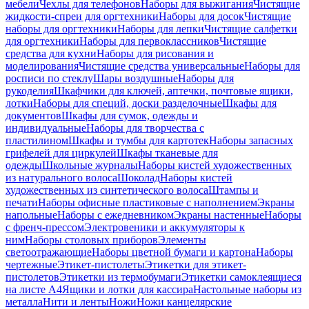
мебели
Чехлы для телефонов
Наборы для выжигания
Чистящие
жидкости-спреи для оргтехники
Наборы для досок
Чистящие
наборы для оргтехники
Наборы для лепки
Чистящие салфетки
для оргтехники
Наборы для первоклассников
Чистящие
средства для кухни
Наборы для рисования и
моделирования
Чистящие средства универсальные
Наборы для
росписи по стеклу
Шары воздушные
Наборы для
рукоделия
Шкафчики для ключей, аптечки, почтовые ящики,
лотки
Наборы для специй, доски разделочные
Шкафы для
документов
Шкафы для сумок, одежды и
индивидуальные
Наборы для творчества с
пластилином
Шкафы и тумбы для картотек
Наборы запасных
грифелей для циркулей
Шкафы тканевые для
одежды
Школьные журналы
Наборы кистей художественных
из натурального волоса
Шоколад
Наборы кистей
художественных из синтетического волоса
Штампы и
печати
Наборы офисные пластиковые с наполнением
Экраны
напольные
Наборы с ежедневником
Экраны настенные
Наборы
с френч-прессом
Электровеники и аккумуляторы к
ним
Наборы столовых приборов
Элементы
светоотражающие
Наборы цветной бумаги и картона
Наборы
чертежные
Этикет-пистолеты
Этикетки для этикет-
пистолетов
Этикетки из термобумаги
Этикетки самоклеящиеся
на листе А4
Ящики и лотки для кассира
Настольные наборы из
металла
Нити и ленты
Ножи
Ножи канцелярские