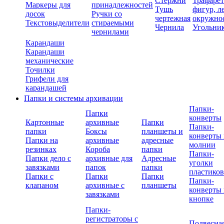
Стержни
Трафаре
Маркеры для
принадлежностей
Тушь
фигур, л
досок
Ручки со
чертежная
окружно
Текстовыделители
стираемыми
Чернила
Угольни
чернилами
Карандаши
Карандаши
механические
Точилки
Грифели для
карандашей
Папки и системы архивации
Папки-
Папки
конверты
Картонные
архивные
Папки
Папки-
папки
Боксы
планшеты и
конверты 
Папки на
архивные
адресные
молнии
резинках
Короба
папки
Папки-
Папки дело с
архивные для
Адресные
уголки
завязками
папок
папки
пластико
Папки с
Папки
Папки
Папки-
клапаном
архивные с
планшеты
конверты 
завязками
кнопке
Папки-
регистраторы с
Подвесна