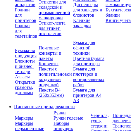
Этикетки для
аппаратов
Диспенсеры
самокопиру
складской и
Ролики
для закладок и
Бухгалтерск
промышленной
для
блокнотов
бланки
маркировки
принтеров
Клейкие
Книги учета
Этикет-лента
Ролики
закладки
для этикет-
для
пистолетов
телетайпов
Бумага для
Почтовые
офисной
Бумажная
конверты и
техники
продукция
пакеты
Цветная бумага
Блокноты
Конверты
для принтера
и бизнес-
Пакеты с
Бумага для
тетради
полиэтиленовой
плоттеров и
Атласы
воздушной
копировальных
Открытки,
подушкой
работ
грамоты,
Пакеты В4
Бумага для
дипломы
(250х353мм)
принтеров А4,
А3
Письменные принадлежности
Ручки
Чернила,
Принадл
Маркеры
Ручки гелевые
тушь,
для черч
Маркеры
Наборы
стержни
Транспо
перманентные
пишущих