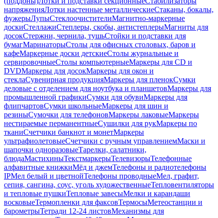
(поддоны)
Лотки и подставки секционные
Стабилизаторы
напряжения
Лотки настенные металлические
Стаканы, бокалы,
фужеры
Лупы
Стеклоочистители
Магнитно-маркерные
доски
Стеллажи
Степлеры, скобы, антистеплеры
Магниты для
досок
Стержни, чернила, тушь
Стойки и подставки для
бумаг
Маринаторы
Столы для офисных столовых, баров и
кафе
Маркерные доски детские
Столы журнальные и
сервировочные
Столы компьютерные
Маркеры для CD и
DVD
Маркеры для досок
Маркеры для окон и
стекла
Сувенирная продукция
Маркеры для пленок
Сумки
деловые с отделением для ноутбука и планшетов
Маркеры для
промышленной графики
Сумки для обуви
Маркеры для
флипчартов
Сумки школьные
Маркеры для шин и
резины
Сумочки для телефонов
Маркеры лаковые
Маркеры
нестираемые перманентные
Сушилки для рук
Маркеры по
ткани
Счетчики банкнот и монет
Маркеры
ультрафиолетовые
Счетчики с ручным управлением
Маски и
шапочки одноразовые
Тарелки, салатники,
блюда
Мастихины
Текстмаркеры
Телевизоры
Телефонные
алфавитные книжки
Мёд и джем
Телефоны и радиотелефоны
IP
Мел белый и цветной
Телефоны проводные
Мел, графит,
сепия, сангина, соус, уголь художественные
Тепловентиляторы
и тепловые пушки
Тепловые завесы
Мелки и карандаши
восковые
Термопленки для факсов
Термосы
Метеостанции и
барометры
Тетради 12-24 листов
Механизмы для