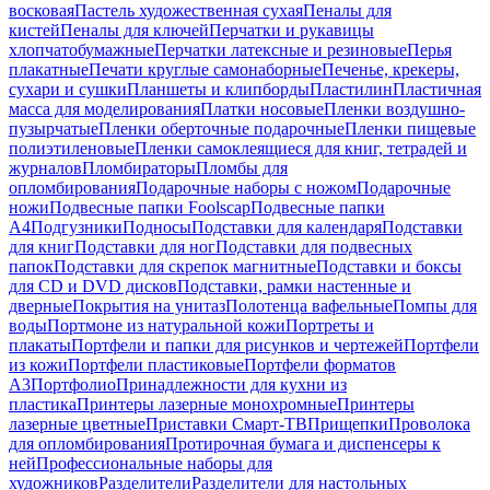
восковая
Пастель художественная сухая
Пеналы для
кистей
Пеналы для ключей
Перчатки и рукавицы
хлопчатобумажные
Перчатки латексные и резиновые
Перья
плакатные
Печати круглые самонаборные
Печенье, крекеры,
сухари и сушки
Планшеты и клипборды
Пластилин
Пластичная
масса для моделирования
Платки носовые
Пленки воздушно-
пузырчатые
Пленки оберточные подарочные
Пленки пищевые
полиэтиленовые
Пленки самоклеящиеся для книг, тетрадей и
журналов
Пломбираторы
Пломбы для
опломбирования
Подарочные наборы с ножом
Подарочные
ножи
Подвесные папки Foolscap
Подвесные папки
А4
Подгузники
Подносы
Подставки для календаря
Подставки
для книг
Подставки для ног
Подставки для подвесных
папок
Подставки для скрепок магнитные
Подставки и боксы
для CD и DVD дисков
Подставки, рамки настенные и
дверные
Покрытия на унитаз
Полотенца вафельные
Помпы для
воды
Портмоне из натуральной кожи
Портреты и
плакаты
Портфели и папки для рисунков и чертежей
Портфели
из кожи
Портфели пластиковые
Портфели форматов
А3
Портфолио
Принадлежности для кухни из
пластика
Принтеры лазерные монохромные
Принтеры
лазерные цветные
Приставки Смарт-ТВ
Прищепки
Проволока
для опломбирования
Протирочная бумага и диспенсеры к
ней
Профессиональные наборы для
художников
Разделители
Разделители для настольных