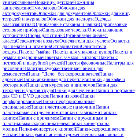
универсальные
Ножницы детские
Ножницы
канцелярские
Нумераторы
Обложки для
автодокументов
Обложки для документов
Обложки для книг,
тетрадей и журналов
Обложки для паспорта
Одежда
влагозащитная
Одноразовые стаканы и чашки
Одноразовые
столовые приборы
Одноразовые тарелки
Опечатывающие
устройства
Опоры для спины
Органайзеры бизнес-
класса
Освежители воздуха
Освежители для туалета
Оснастки
для печатей и штампов
Отпариватели
Очистители
воздуха
Пакеты "майка"
Пакеты для упаковки купюр
Пакеты и
бумага подарочные
Пакеты с замком "зиплок"
Пакеты с
петлевой и вырубной ручкой
Пакеты фасовочные
Палитры для
рисования
Палитры художественные
Панели для
демосистем
Папки "Дело" без скоросшивателя
Папки
адресные
Папки архивные для переплета
Папки для кафе и
ресторанов
Папки для курсовых и дипломов
Папки для
тетрадей и уроков труда
Папки для черчения
Папки и портмоне
для CD и DVD дисков
Папки из кожи
Папки
перфорированные
Папки перфорированные
специальные
Папки пластиковые на молнии
Папки
пластиковые с отделениями
Папки с завязками
Папки с
клипом
Папки с прижимом
Папки с пружинным и
пластиковым скоросшивателем
Папки-конверты на
молнии
Папки-конверты с кнопкой
Папки-скоросшиватели
мягкие
Папки-сумки
Пастель художественная маслянная и