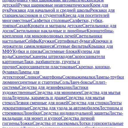
детский
Ручки шариковые неавтоматические
Крем для
рук
Рюкзаки для начальной и средней школы
Рюкзаки для
старшеклассников и студентов
Кресла для посетителей
многоместные
Салфетки столовые
Салфетки, губки,
тряпки
Сахар
Кровати и матрацы детские
Светильники для
досок
Светильники накладные и линейные
Кронштейны-
крепления для микроволновых печей
Светильники
настольные
Сейфы
Кружки
Сертификат-бумага
Крючки и
держатели самоклеящиеся
Сетевые фильтры
Крышки для
МФУ
Кубки и призы
Системные блоки
Кулеры для
воды
Сканеры
Сканеры штрихкодов
Скоросшиватели
картонные
Лаки, разбавители, грунты и
прочие
Скоросшиватели пластиковые
Скрепки, кнопки,
булавки
Лампы для
детекторов
Сливки
Смартфоны
Соковыжималки
Лампы-трубки
люминесцентные и стартеры
Соль
Ланч-боксы
Сплит-
системы
Средства для дезинфекции
Ластики
художественные
Средства для минимоек
Средства для мытья
пола
Леденцы, карамель и драже
Средства для мытья
стекол
Лезвия сменные для ножей
Средства для стирки
Ленты
декоративные
Средства для ухода за автомобилем
Лестницы и
стремянки
Линейки
Средства индивидуальной защиты
Листы-
вкладыши для монет и купюр
Средства личной
гигиены
Ложки
Средства от насекомых
Лотки горизонтальные