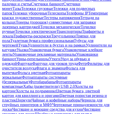
палочки и счеты
Счетчики банкнот
Счетчики
монет
Тазы
Тележки грузовые
Тележки для подвесных
папок
Тележки уборочные
Телескопы
Телефоны IP
Темперные
краски художественные
Тестеры напряжения
Тетради на
кольцах
Тонеры (порошок) совместимые для заправки
лазерных картриджей
Точилки механические
Точилки
ручные
Точилки электрические
Транспортиры
Трафареты и
лекала
Трафареты-раскраски
Треугольники
Тряпки для
пола
Туалетная бумага профессиональная
Тубусы для
чертежей
Тушь
Удлинители в бухтах и на рамках
Удлинители на
катушке
Указки
Упаковочная бумага
Упаковочные клейкие
ленты
Упаковочные рекламные материалы
Упаковщики
банкнот
Урны-пепельницы
Утюги
Уход за обувью и
одеждой
Фартуки
Фартуки для уроков труда
Фетр
Фильтры для
очистителя воздуха
Флаги и знамена
Фольга для
выпечки
Фольга цветная
Фотоаппараты
зеркальные
Фотоаппараты системные
(беззеркальные)
Фотобарабаны
Фотоаппараты
компактные
Хабы (разветвители) USB 2.0
Холсты на
картоне
Холсты на подрамнике
Цветная бумага, цветной
картон для квиллинга и оригами
Цветная пористая резина и
пластик
Циркули
Чайные и кофейные наборы
Чернила для
струйных принтеров и МФУ
Чертежные принадлежности для
доски
Чистящие и моющие средства для кухни
Чистящие
средства для досок
Швабры и комплекты для мытья