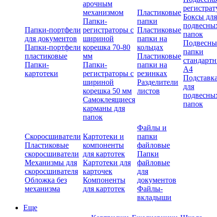
арочным
регистрат
механизмом
Пластиковые
Боксы для
Папки-
папки
подвесны
Папки-портфели
регистраторы с
Пластиковые
папок
для документов
шириной
папки на
Подвесны
Папки-портфели
корешка 70-80
кольцах
папки
пластиковые
мм
Пластиковые
стандарт
Папки-
Папки-
папки на
А4
картотеки
регистраторы с
резинках
Подставк
шириной
Разделители
для
корешка 50 мм
листов
подвесны
Самоклеящиеся
папок
карманы для
папок
Файлы и
Скоросшиватели
Картотеки и
папки
Пластиковые
компоненты
файловые
скоросшиватели
для картотек
Папки
Механизмы для
Картотеки для
файловые
скоросшивателя
карточек
для
Обложка без
Компоненты
документов
механизма
для картотек
Файлы-
вкладыши
Еще