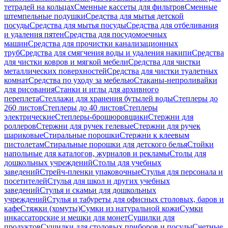
тетрадей на кольцах
Сменные кассеты для фильтров
Сменные
штемпельные подушки
Средства для мытья детской
посуды
Средства для мытья посуды
Средства для отбеливания
и удаления пятен
Средства для посудомоечных
машин
Средства для прочистки канализационных
труб
Средства для смягчения воды и удаления накипи
Средства
для чистки ковров и мягкой мебели
Средства для чистки
металлических поверхностей
Средства для чистки туалетных
комнат
Средства по уходу за мебелью
Стаканы-непроливайки
для рисования
Станки и иглы для архивного
переплета
Стеллажи для хранения бутылей воды
Степлеры до
260 листов
Степлеры до 40 листов
Степлеры
электрические
Степлеры-брошюровщики
Стержни для
роллеров
Стержни для ручек гелевые
Стержни для ручек
шариковые
Стиральные порошки
Стержни к клеевым
пистолетам
Стиральные порошки для детского белья
Стойки
напольные для каталогов, журналов и рекламы
Столы для
дошкольных учреждений
Столы для учебных
заведений
Стрейч-пленки упаковочные
Стулья для персонала и
посетителей
Стулья для школ и других учебных
заведений
Стулья и скамьи для дошкольных
учреждений
Стулья и табуреты для офисных столовых, баров и
кафе
Стяжки (хомуты)
Сумки из натуральной кожи
Сумки
инкассаторские и мешки для монет
Сушилки для
продуктов
Сушилки для столовых приборов и посуды
Счетные