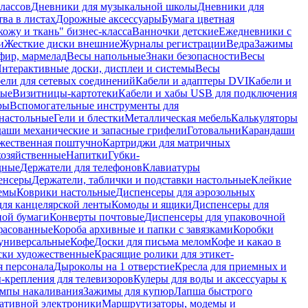
лассов
Дневники для музыкальной школы
Дневники для
тва в листах
Дорожные аксессуары
Бумага цветная
ожу и ткань" бизнес-класса
Ванночки детские
Ежедневники с
и
Жесткие диски внешние
Журналы регистрации
Ведра
Зажимы
фир, мармелад
Весы напольные
Знаки безопасности
Весы
нтерактивные доски, дисплеи и системы
Весы
ели для сетевых соединений
Кабели и адаптеры DVI
Кабели и
ные
Визитницы-картотеки
Кабели и хабы USB для подключения
ры
Вспомогательные инструменты для
настольные
Гели и блестки
Металлическая мебель
Калькуляторы
аши механические и запасные грифели
Готовальни
Карандаши
жественная поштучно
Картриджи для матричных
хозяйственные
Напитки
Губки-
дные
Держатели для телефонов
Клавиатуры
енсеры
Держатели, таблички и подставки настольные
Клейкие
емы
Коврики настольные
Диспенсеры для аэрозольных
ля канцелярской ленты
Комоды и ящики
Диспенсеры для
ной бумаги
Конверты почтовые
Диспенсеры для упаковочной
фасованные
Короба архивные и папки с завязками
Коробки
универсальные
Кофе
Доски для письма мелом
Кофе и какао в
ски художественные
Красящие ролики для этикет-
я персонала
Дыроколы на 1 отверстие
Кресла для приемных и
крепления для телевизоров
Кулеры для воды и аксессуары к
мпы накаливания
Зажимы для купюр
Лапша быстрого
тативной электроники
Маршрутизаторы, модемы и