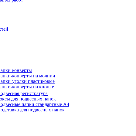
стей
апки-конверты
апки-конверты на молнии
апки-уголки пластиковые
апки-конверты на кнопке
одвесная регистратура
оксы для подвесных папок
одвесные папки стандартные А4
одставка для подвесных папок