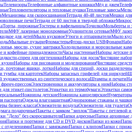
ры
Телевизоры
Телефонные алфавитные книжки
Мёд и джем
Телеф
енные
Тепловентиляторы и тепловые пушки
Тепловые завесы
Мелк
в
Механизмы для скоросшивания
Тетради 40-48 листов
Мешки для
оволновые печи
Тетради от 60 листов в твердой обложке
Микрос
ка
Торты, пирожные
Тостеры и вафельницы
Точилки
Мольберты и 
тели
МФУ лазерные монохромные
Удлинители сетевые
МФУ лазе
идкое для детей
Мыло кусковое
Утюги и отпариватели
Мыло куск
воды
Мыльные пузыри
Фломастеры
Флэш-диски USB
Фонари
Набо
лопья, мюсли, сухие завтраки
Холодильники и морозильные кам
е и кофейные принадлежности
Часы настенные
Наборы детские 
идкости-спреи для оргтехники
Наборы для досок
Чистящие набор
я кухни
Наборы для рисования и моделирования
Чистящие средст
и, почтовые ящики, лотки
Наборы для специй, доски разделочн
 тумбы для картотек
Наборы запасных грифелей для циркулей
Ш
й художественных из синтетического волоса
Штампы и печати
На
 френч-прессом
Электровеники и аккумуляторы к ним
Наборы ст
 для этикет-пистолетов
Этикетки из термобумаги
Этикетки само
ерсальные
Ножницы детские
Ножницы канцелярские
Нумератор
я паспорта
Одежда влагозащитная
Одноразовые стаканы и чашки
еры бизнес-класса
Освежители воздуха
Освежители для туалета
О
умага подарочные
Пакеты с замком "зиплок"
Пакеты с петлевой 
ки "Дело" без скоросшивателя
Папки адресные
Папки архивные д
ния
Папки и портмоне для CD и DVD дисков
Папки из кожи
Папк
 с отделениями
Папки с завязками
Папки с клипом
Папки с приж
 кнопкой
Папки-скоросшиватели мягкие
Папки-сумки
Пастель худ