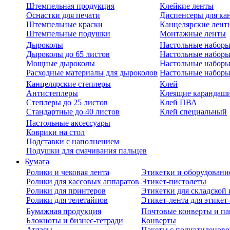
Штемпельная продукция
Клейкие ленты
Оснастки для печати
Диспенсеры для ка
Штемпельные краски
Канцелярские лент
Штемпельные подушки
Монтажные ленты
Дыроколы
Настольные набор
Дыроколы до 65 листов
Настольные наборы 
Мощные дыроколы
Настольные наборы
Расходные материалы для дыроколов
Настольные наборы
Канцелярские степлеры
Клей
Антистеплеры
Клеящие карандаш
Степлеры до 25 листов
Клей ПВА
Стандартные до 40 листов
Клей специальный
Настольные аксессуары
Коврики на стол
Подставки с наполнением
Подушки для смачивания пальцев
Бумага
Ролики и чековая лента
Этикетки и оборудовани
Ролики для кассовых аппаратов
Этикет-пистолеты
Ролики для принтеров
Этикетки для складско
Ролики для телетайпов
Этикет-лента для этикет
Бумажная продукция
Почтовые конверты и па
Блокноты и бизнес-тетради
Конверты
Атласы
Пакеты с полиэтиленов