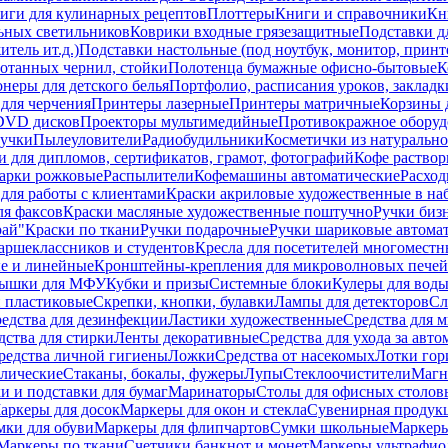
иги для кулинарных рецептов
Плоттеры
Книги и справочники
Кн
ьных светильников
Коврики входные грязезащитные
Подставки д
тель ит.д.)
Подставки настольные (под ноутбук, монитор, принтер
ботанных чернил, стойки
Полотенца бумажные офисно-бытовые
К
неры для детского белья
Портфолио, расписания уроков, закладк
для черчения
Принтеры лазерные
Принтеры матричные
Корзины 
 DVD дисков
Проекторы мультимедийные
Противокражное оборуд
учки
Пылеуловители
Радиобудильники
Косметички из натуральн
и для дипломов, сертификатов, грамот, фотографий
Кофе раство
арки рожковые
Распылители
Кофемашины автоматические
Расход
для работы с клиентами
Краски акриловые художественные в на
ля факсов
Краски масляные художественные поштучно
Ручки бизн
рай"
Краски по ткани
Ручки подарочные
Ручки шариковые автома
аршеклассников и студентов
Кресла для посетителей многоместн
е и линейные
Кронштейны-крепления для микроволновых печей
ышки для МФУ
Кубки и призы
Системные блоки
Кулеры для вод
 пластиковые
Скрепки, кнопки, булавки
Лампы для детекторов
Сл
едства для дезинфекции
Ластики художественные
Средства для 
дства для стирки
Ленты декоративные
Средства для ухода за авт
редства личной гигиены
Ложки
Средства от насекомых
Лотки гор
ллические
Стаканы, бокалы, фужеры
Лупы
Стеклоочистители
Магн
и и подставки для бумаг
Маринаторы
Столы для офисных столовы
аркеры для досок
Маркеры для окон и стекла
Сувенирная продук
мки для обуви
Маркеры для флипчартов
Сумки школьные
Маркеры
Маркеры по ткани
Счетчики банкнот и монет
Маркеры ультрафио