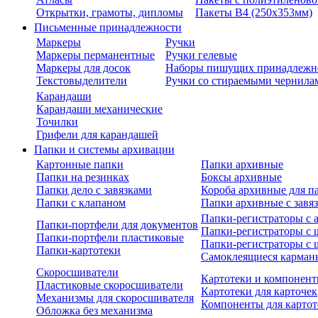
Открытки, грамоты, дипломы
Пакеты В4 (250х353мм)
Письменные принадлежности
Маркеры
Ручки
Маркеры перманентные
Ручки гелевые
Маркеры для досок
Наборы пишущих принадлежн
Текстовыделители
Ручки со стираемыми чернила
Карандаши
Карандаши механические
Точилки
Грифели для карандашей
Папки и системы архивации
Картонные папки
Папки архивные
Папки на резинках
Боксы архивные
Папки дело с завязками
Короба архивные для п
Папки с клапаном
Папки архивные с завя
Папки-регистраторы с
Папки-портфели для документов
Папки-регистраторы с 
Папки-портфели пластиковые
Папки-регистраторы с 
Папки-картотеки
Самоклеящиеся карман
Скоросшиватели
Картотеки и компонент
Пластиковые скоросшиватели
Картотеки для карточек
Механизмы для скоросшивателя
Компоненты для картот
Обложка без механизма