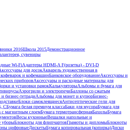
вники 2016
Школа 2015
Демонстрационное
алантерея, сувениры
дные Wi-Fi
Адаптеры HDMI-A F(розетка) - DVI-D
Аксессуары для досок
Акварель художественная в
 кофеварок и кофемашин
Банковское оборудование
Аксессуары и
ческих приборов
Аксессуары и расходные материалы для
борки и установки рамок
Калькуляторы
Альбомы и бумага для
тивирусы
Аэрогрили и электропечи
Баллоны со сжатым
 и бизнес-тетради
Альбомы для монет и купюр
Бизнес-
подставке
Блоки самоклеящиеся
Антисептические гели для
В, С
Бумага белая премиум класса
Баки для мусора
Бумага для
а с магнитным слоем
Бумага термотрансферная
Бахилы
Бумага
кументов
Весы кухонные
Вешалки напольные и
е уборы
Блокноты для флипчартов
Грамоты и дипломы
Блокноты
оны цифровые
Дискеты
Бумага копировальная (копирка)
Диски