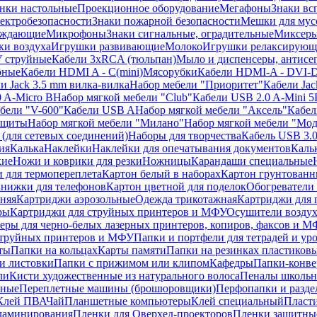
нки настольные
Проекционное оборудование
Мегафоны
Знаки вс
лектробезопасности
Знаки пожарной безопасности
Мешки для мус
еждающие
Микрофоны
Знаки сигнальные, оградительные
Миксер
и воздуха
Игрушки развивающие
Молоко
Игрушки релаксирующ
 струйные
Кабели 3xRCA (тюльпан)
Мыло и диспенсеры, антисе
рные
Кабели HDMI A - C(mini)
Мясорубки
Кабели HDMI-A - DVI-
и Jack 3.5 mm вилка-вилка
Набор мебели "Приоритет"
Кабели Jac
 A-Micro B
Набор мягкой мебели "Club"
Кабели USB 2.0 A-Mini 5
бели "V-600"
Кабели USB A
Набор мягкой мебели "Аксель"
Кабе
защиты
Набор мягкой мебели "Милано"
Набор мягкой мебели "Мод
(для сетевых соединений)
Наборы для творчества
Кабель USB 3.
ия
Калька
Наклейки
Наклейки для опечатывания документов
Каль
кие
Ножи и коврики для резки
Ножницы
Карандаши специальные
 для термопереплета
Картон белый в наборах
Картон грунтованн
нижки для телефонов
Картон цветной для поделок
Обогреватели
няя
Картриджи аэрозольные
Одежда трикотажная
Картриджи для 
ры
Картриджи для струйных принтеров и МФУ
Осушители воздух
еры для черно-белых лазерных принтеров, копиров, факсов и 
струйных принтеров и МФУ
Папки и портфели для тетрадей и уро
ты
Папки на кольцах
Карты памяти
Папки на резинках пластиков
и листовки
Папки с прижимом или клипом
Кафедры
Папки-конве
ли
Кисти художественные из натурального волоса
Пеналы школьн
ьные
Переплетные машины (брошюровщики)
Перфопапки и разде
Клей ПВА
Чай
Планшетные компьютеры
Клей специальный
Пласти
 ламинирования
Пленки для Оверхед-проекторов
Пленки защитны