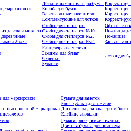
Лотки и накопители для бумаг
Корректирую
нцелярских лент
Короба для бумаг
Корректирую
ы
Вертикальные накопители
Корректирую
Комплектующие для лотков
Корректиру
ы
Скобы для степлеров
Офисные но
из дерева и металла
Скобы для степлеров №10
Ножницы де
 деревянные
Скобы для степлеров №23
Ножницы
 класса Люкс
Скобы для степлеров №24
Запасные ле
Канцелярские мелочи
и
Зажимы для бумаг
Лотки для б
Скрепки
Булавки
е для маркировки
Бумага для заметок
Блок-кубики для заметок
й и промышленной маркировки
Диспенсеры для закладок и блокн
-пистолетов
Клейкие закладки
кеты
Бумага для офисной техники
Цветная бумага для принтера
ой воздушной подушкой
Бумага для плоттеров и копирова