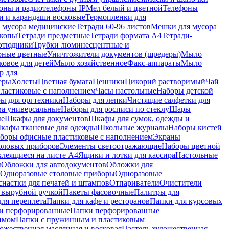
оны и радиотелефоны IP
Мел белый и цветной
Телефоны
и и карандаши восковые
Термопленки для
 мусора медицинские
Тетради 60-96 листов
Мешки для мусора
копы
Тетради предметные
Тетради формата А4
Тетради-
этюдники
Трубки люминесцентные и
рные цветные
Уничтожители документов (шредеры)
Мыло
овое для детей
Мыло хозяйственное
Факс-аппараты
Мыло
р для
еры
Холсты
Цветная бумага
Ценники
Цикорий растворимый
Чай
пластиковые с наполнением
Часы настольные
Наборы детской
ы для оргтехники
Наборы для лепки
Чистящие салфетки для
ва универсальные
Наборы для росписи по стеклу
Шары
ые
Шкафы для документов
Шкафы для сумок, одежды и
кафы тканевые для одежды
Школьные журналы
Наборы кистей
боры офисные пластиковые с наполнением
Экраны
оловых приборов
Элементы светоотражающие
Наборы цветной
клеящиеся на листе А4
Ящики и лотки для кассира
Настольные
ы
Обложки для автодокументов
Обложки для
Одноразовые столовые приборы
Одноразовые
снастки для печатей и штампов
Отпариватели
Очистители
и вырубной ручкой
Пакеты фасовочные
Палитры для
ля переплета
Папки для кафе и ресторанов
Папки для курсовых
и перфорированные
Папки перфорированные
имом
Папки с пружинным и пластиковым
ожественная маслянная и восковая
Пастель художественная