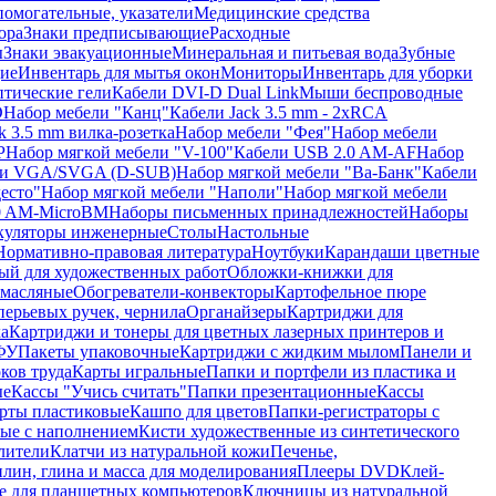
помогательные, указатели
Медицинские средства
ора
Знаки предписывающие
Расходные
ы
Знаки эвакуационные
Минеральная и питьевая вода
Зубные
ие
Инвентарь для мытья окон
Мониторы
Инвентарь для уборки
птические гели
Кабели DVI-D Dual Link
Мыши беспроводные
D
Набор мебели "Канц"
Кабели Jack 3.5 mm - 2xRCA
k 3.5 mm вилка-розетка
Набор мебели "Фея"
Набор мебели
P
Набор мягкой мебели "V-100"
Кабели USB 2.0 AM-AF
Набор
ли VGA/SVGA (D-SUB)
Набор мягкой мебели "Ва-Банк"
Кабели
есто"
Набор мягкой мебели "Наполи"
Набор мягкой мебели
0 AM-MicroBM
Наборы письменных принадлежностей
Наборы
куляторы инженерные
Столы
Настольные
Нормативно-правовая литература
Ноутбуки
Карандаши цветные
ый для художественных работ
Обложки-книжки для
 масляные
Обогреватели-конвекторы
Картофельное пюре
перьевых ручек, чернила
Органайзеры
Картриджи для
а
Картриджи и тонеры для цветных лазерных принтеров и
МФУ
Пакеты упаковочные
Картриджи с жидким мылом
Панели и
ков труда
Карты игральные
Папки и портфели из пластика и
ые
Кассы "Учись считать"
Папки презентационные
Кассы
рты пластиковые
Кашпо для цветов
Папки-регистраторы с
ые с наполнением
Кисти художественные из синтетического
лители
Клатчи из натуральной кожи
Печенье,
лин, глина и масса для моделирования
Плееры DVD
Клей-
е для планшетных компьютеров
Ключницы из натуральной