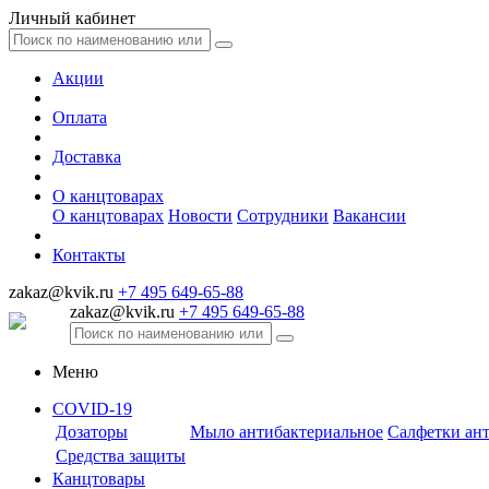
Личный кабинет
Акции
Оплата
Доставка
О канцтоварах
О канцтоварах
Новости
Сотрудники
Вакансии
Контакты
zakaz@kvik.ru
+7 495 649-65-88
zakaz@kvik.ru
+7 495 649-65-88
Меню
COVID-19
Дозаторы
Мыло антибактериальное
Салфетки ан
Средства защиты
Канцтовары