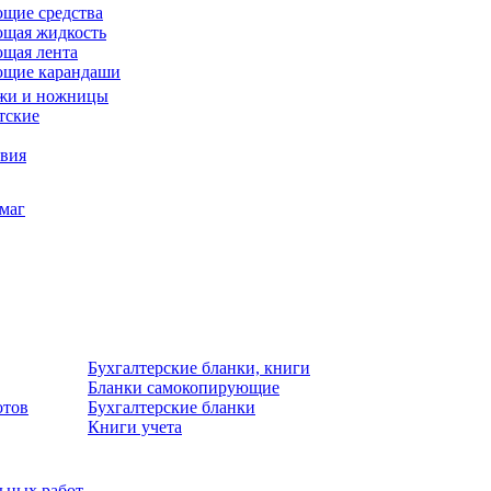
щие средства
щая жидкость
щая лента
ющие карандаши
жи и ножницы
тские
звия
умаг
Бухгалтерские бланки, книги
Бланки самокопирующие
отов
Бухгалтерские бланки
Книги учета
льных работ