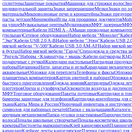
сплиттеры
Защитные покрытия
Машинки для стрижки волос
Зво
индивидуальной защиты
Знаки запрещающие
Мелки
Знаки по э
материалы
Микроволновые печи и кронштейны
Знаки предупр
пасты детские
Минимойки
Иглы для прошивки документов
Мойк
на улице
Музыкальные центры
Мультиварки
МФУ лазерные
МФУ
компьютерные
Кабели HDMI A - A
Мыши проводные компьюте
(тюльпан)
Сетевое оборудование
Набор мебели "Монолит"
Кабел
"Эко"
Кабели USB 2.0 A-B
Набор мебели "Этюд"
Кабели USB 2.0
мягкой мебели "V-500"
Кабели USB 3.0 AM-AF
Набор мягкой ме
в бухтах
Набор мягкой мебели "Гарда"
Спецодежда и средства 
"Ригель"
Наборы <Клавиатура + мышь>
Кабели-патчкорды RJ45 
подарочные с ручкой
Календари настольные
Наградная продукц
наборы
Наушники
Нити, шпагаты и иглы
Карандаши механичес
акварельные
Обложки для переплета
Телефоны и факсы
Обложки
планшетных компьютеров
Картон цветной в наборах
Обложки-к
быстрого приготовления
Одежда зимняя
Картридеры
Одежда лет
плоттеров
Орехи и сухофрукты
Освежители воздуха и диспенсе
МФУ
Торговое оборудование
Пакеты почтовые
Картриджи и тон
бамперы защитные для телефонов
Картриджи-контейнеры для 
ткани
Карты Мира и России
Уборочный инвентарь и инструмен
символов для наборных печатей
Папки с вкладышами
Каталоги 
арочным механизмом
Папки-уголки пластиковые
Пароочистите
волоса
Пеналы школьные створчатые
Пеналы-косметички школ
крекеры
Пистолеты-маркираторы
Клей канцелярский
Планинги
карандаш
Клейкие ленты канцелярские
Пленки (заготовки) для