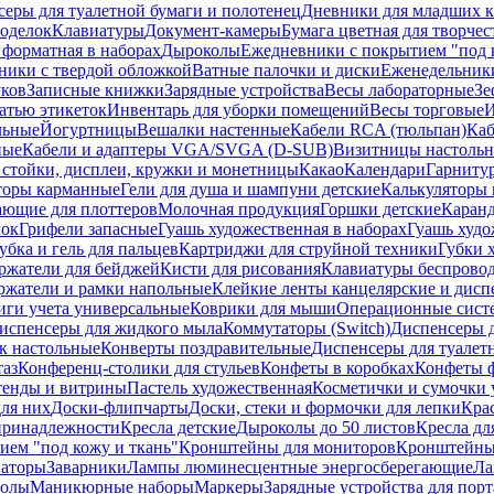
еры для туалетной бумаги и полотенец
Дневники для младших к
поделок
Клавиатуры
Документ-камеры
Бумага цветная для творчес
 форматная в наборах
Дыроколы
Ежедневники с покрытием "под к
ники с твердой обложкой
Ватные палочки и диски
Еженедельник
уков
Записные книжки
Зарядные устройства
Весы лабораторные
Зе
атью этикеток
Инвентарь для уборки помещений
Весы торговые
И
льные
Йогуртницы
Вешалки настенные
Кабели RCA (тюльпан)
Каб
ные
Кабели и адаптеры VGA/SVGA (D-SUB)
Визитницы настоль
стойки, дисплеи, кружки и монетницы
Какао
Календари
Гарниту
торы карманные
Гели для душа и шампуни детские
Калькуляторы 
ающие для плоттеров
Молочная продукция
Горшки детские
Каранд
пок
Грифели запасные
Гуашь художественная в наборах
Гуашь худо
убка и гель для пальцев
Картриджи для струйной техники
Губки 
ржатели для бейджей
Кисти для рисования
Клавиатуры беспрово
ржатели и рамки напольные
Клейкие ленты канцелярские и дисп
иги учета универсальные
Коврики для мыши
Операционные сист
испенсеры для жидкого мыла
Коммутаторы (Switch)
Диспенсеры д
к настольные
Конверты поздравительные
Диспенсеры для туалет
таз
Конференц-столики для стульев
Конфеты в коробках
Конфеты 
тенды и витрины
Пастель художественная
Косметички и сумочки 
ля них
Доски-флипчарты
Доски, стеки и формочки для лепки
Кра
принадлежности
Кресла детские
Дыроколы до 50 листов
Кресла дл
ием "под кожу и ткань"
Кронштейны для мониторов
Кронштейны-
аторы
Заварники
Лампы люминесцентные энергосберегающие
Ла
толы
Маникюрные наборы
Маркеры
Зарядные устройства для пор