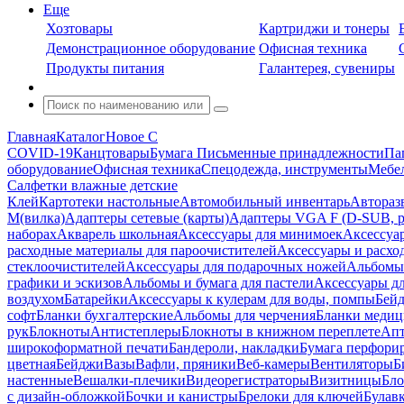
Еще
Хозтовары
Картриджи и тонеры
Демонстрационное оборудование
Офисная техника
Продукты питания
Галантерея, сувениры
Главная
Каталог
Новое С
COVID-19
Канцтовары
Бумага
Письменные принадлежности
Па
оборудование
Офисная техника
Спецодежда, инструменты
Мебел
Салфетки влажные детские
Клей
Картотеки настольные
Автомобильный инвентарь
Автораз
M(вилка)
Адаптеры сетевые (карты)
Адаптеры VGA F (D-SUB, ро
наборах
Акварель школьная
Аксессуары для минимоек
Аксессуа
расходные материалы для пароочистителей
Аксессуары и расхо
стеклоочистителей
Аксессуары для подарочных ножей
Альбомы 
графики и эскизов
Альбомы и бумага для пастели
Аксессуары дл
воздухом
Батарейки
Аксессуары к кулерам для воды, помпы
Бейд
софт
Бланки бухгалтерские
Альбомы для черчения
Бланки медиц
рук
Блокноты
Антистеплеры
Блокноты в книжном переплете
Апт
широкоформатной печати
Бандероли, накладки
Бумага перфори
цветная
Бейджи
Вазы
Вафли, пряники
Веб-камеры
Вентиляторы
Б
настенные
Вешалки-плечики
Видеорегистраторы
Визитницы
Бло
с дизайн-обложкой
Бочки и канистры
Брелоки для ключей
Булав