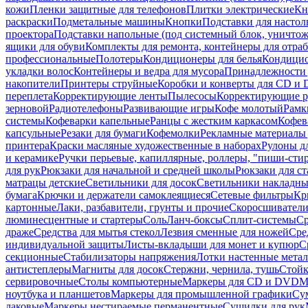
кожи
Пленки защитные для телефонов
Плитки электрические
Кн
раскраски
Подметальные машины
Кнопки
Подставки для настол
проектора
Подставки напольные (под системный блок, уничтожи
ящики для обуви
Комплекты для ремонта, контейнеры для отра
профессиональные
Полотеры
Кондиционеры для белья
Кондицио
укладки волос
Контейнеры и ведра для мусора
Принадлежности 
накопители
Принтеры струйные
Коробки и конверты для CD и
переплета
Корректирующие ленты
Пылесосы
Корректирующие р
зерновой
Радиотелефоны
Развивающие игры
Кофе молотый
Рамк
системы
Кофеварки капельные
Ранцы с жестким каркасом
Кофев
капсульные
Резаки для бумаги
Кофемолки
Рекламные материалы 
принтера
Краски масляные художественные в наборах
Рулоны д
и керамике
Ручки перьевые, капиллярные, роллеры, "пиши-сти
для рук
Рюкзаки для начальной и средней школы
Рюкзаки для ст
матрацы детские
Светильники для досок
Светильники накладны
бумага
Крючки и держатели самоклеящиеся
Сетевые фильтры
Кр
картонные
Лаки, разбавители, грунты и прочие
Скоросшиватели
люминесцентные и стартеры
Соль
Ланч-боксы
Сплит-системы
Ср
драже
Средства для мытья стекол
Лезвия сменные для ножей
Сре
индивидуальной защиты
Листы-вкладыши для монет и купюр
С
секционные
Стабилизаторы напряжения
Лотки настенные мета
антистеплеры
Магниты для досок
Стержни, чернила, тушь
Стойк
сервировочные
Столы компьютерные
Маркеры для CD и DVD
М
ноутбука и планшетов
Маркеры для промышленной графики
Су
лаковые
Маркеры нестираемые перманентные
Сушилки для рук