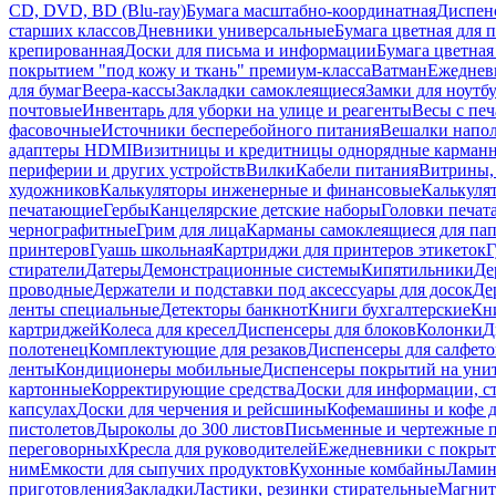
CD, DVD, BD (Blu-ray)
Бумага масштабно-координатная
Диспенс
старших классов
Дневники универсальные
Бумага цветная для 
крепированная
Доски для письма и информации
Бумага цветная
покрытием "под кожу и ткань" премиум-класса
Ватман
Ежеднев
для бумаг
Веера-кассы
Закладки самоклеящиеся
Замки для ноутб
почтовые
Инвентарь для уборки на улице и реагенты
Весы с печ
фасовочные
Источники бесперебойного питания
Вешалки напо
адаптеры HDMI
Визитницы и кредитницы однорядные карман
периферии и других устройств
Вилки
Кабели питания
Витрины, 
художников
Калькуляторы инженерные и финансовые
Калькуля
печатающие
Гербы
Канцелярские детские наборы
Головки печат
чернографитные
Грим для лица
Карманы самоклеящиеся для па
принтеров
Гуашь школьная
Картриджи для принтеров этикеток
Г
стиратели
Датеры
Демонстрационные системы
Кипятильники
Де
проводные
Держатели и подставки под аксессуары для досок
Де
ленты специальные
Детекторы банкнот
Книги бухгалтерские
Кн
картриджей
Колеса для кресел
Диспенсеры для блоков
Колонки
Д
полотенец
Комплектующие для резаков
Диспенсеры для салфето
ленты
Кондиционеры мобильные
Диспенсеры покрытий на уни
картонные
Корректирующие средства
Доски для информации, с
капсулах
Доски для черчения и рейсшины
Кофемашины и кофе д
пистолетов
Дыроколы до 300 листов
Письменные и чертежные 
переговорных
Кресла для руководителей
Ежедневники с покрыт
ним
Емкости для сыпучих продуктов
Кухонные комбайны
Ламин
приготовления
Закладки
Ластики, резинки стирательные
Магни