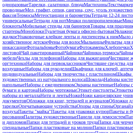
одноразовые
Тарелки, салатники, блюда
Мастихины
Текстмарке
проводные
Мел, графит, сепия, сангина, соус, уголь художеств
факсов
Термосы
Метеостанции и барометры
Тетради 12-24 листо
универсальные
Тетради для нот
Мешки полипропиленовые
Микр
блокноты
Мобильные стенды для баннеров
Товары для праздни
стартеры
Моноблоки
Туалетная бумага офисно-бытовая
Увлажни
жидкое
Упаковочные клейкие ленты и диспенсеры к ним
Мыло ж
хозяйственное детское
Фены для волос
Мыльницы
Фильтры для 
инкассации
Фотоальбомы
Фотобумага
Фотокамеры
Хлебопечки
Х
листовой
Чай пакетированный
Чайники
Чайники-термосы
Чайны
мебели
Чехлы для телефонов
Наборы для выжигания
Чистящие ж
оргтехники
Наборы для первоклассников
Чистящие средства дл
воздушные
Наборы для рукоделия
Шкафчики для ключей, аптечк
индивидуальные
Наборы для творчества с пластилином
Шкафы и
художественных из натурального волоса
Шоколад
Наборы кисте
напольные
Наборы с ежедневником
Экраны настенные
Наборы с
бумаги и картона
Наборы чертежные
Этикет-пистолеты
Этикетки
наборы из металла
Нити и ленты
Ножи
Ножи канцелярские унив
документов
Обложки для книг, тетрадей и журналов
Обложки дл
тарелки
Опечатывающие устройства
Опоры для спины
Органайз
воздуха
Пакеты "майка"
Пакеты для упаковки купюр
Пакеты и б
рисования
Палитры художественные
Панели для демосистем
Пап
и дипломов
Папки для тетрадей и уроков труда
Папки для черче
специальные
Папки пластиковые на молнии
Папки пластиковые
скоросшивателем
Папки-конверты на молнии
Папки-конверты с