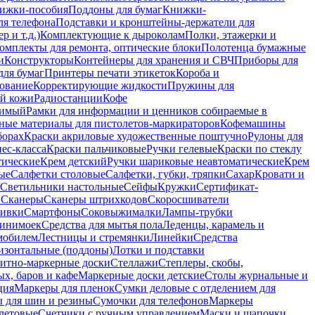
ижки-пособия
Поддоны для бумаг
Книжки-
ля телефона
Подставки и кронштейны-держатели для
 и т.д.)
Комплектующие к дыроколам
Полки, этажерки и
омплекты для ремонта, оптические блоки
Полотенца бумажные
и
Конструкторы
Контейнеры для хранения и СВЧ
Приборы для
для бумаг
Принтеры печати этикеток
Короба и
ование
Корректирующие жидкости
Пружины для
ой кожи
Радиостанции
Кофе
римый
Рамки для информации и ценников собираемые в
ные материалы для пистолетов-маркираторов
Кофемашины
борах
Краски акриловые художественные поштучно
Рулоны для
ес-класса
Краски пальчиковые
Ручки гелевые
Краски по стеклу
тические
Крем детский
Ручки шариковые неавтоматические
Крем
ые
Салфетки столовые
Салфетки, губки, тряпки
Сахар
Кровати и
Светильники настольные
Сейфы
Кружки
Сертификат-
ы
Сканеры
Сканеры штрихкодов
Скоросшиватели
ивки
Смартфоны
Соковыжималки
Лампы-трубки
минимоек
Средства для мытья пола
Леденцы, карамель и
омобилем
Лестницы и стремянки
Линейки
Средства
изонтальные (поддоны)
Лотки и подставки
итно-маркерные доски
Стеллажи
Степлеры, скобы,
х, баров и кафе
Маркерные доски детские
Столы журнальные и
ция
Маркеры для пленок
Сумки деловые с отделением для
 для шин и резины
Сумочки для телефонов
Маркеры
летовые
Счетчики с ручным управлением
Маски и шапочки