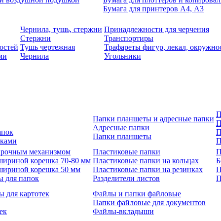
Бумага для принтеров А4, А3
Чернила, тушь, стержни
Принадлежности для черчения
Стержни
Транспортиры
остей
Тушь чертежная
Трафареты фигур, лекал, окружно
ми
Чернила
Угольники
П
Папки планшеты и адресные папки
П
Адресные папки
апок
П
Папки планшеты
зками
П
 арочным механизмом
Пластиковые папки
П
шириной корешка 70-80 мм
Пластиковые папки на кольцах
Б
шириной корешка 50 мм
Пластиковые папки на резинках
П
ы для папок
Разделители листов
П
ы для картотек
Файлы и папки файловые
Папки файловые для документов
ек
Файлы-вкладыши