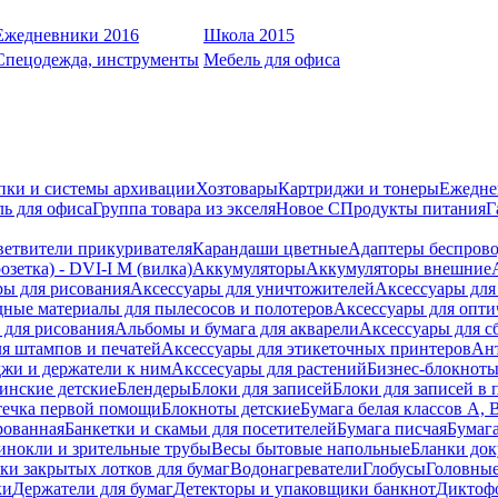
Ежедневники 2016
Школа 2015
Спецодежда, инструменты
Мебель для офиса
пки и системы архивации
Хозтовары
Картриджи и тонеры
Ежедне
ь для офиса
Группа товара из экселя
Новое С
Продукты питания
Г
ветвители прикуривателя
Карандаши цветные
Адаптеры беспрово
зетка) - DVI-I M (вилка)
Аккумуляторы
Аккумуляторы внешние
ры для рисования
Аксессуары для уничтожителей
Аксессуары для
дные материалы для пылесосов и полотеров
Аксессуары для опти
для рисования
Альбомы и бумага для акварели
Аксессуары для с
я штампов и печатей
Аксессуары для этикеточных принтеров
Ан
жи и держатели к ним
Акссесуары для растений
Бизнес-блокноты
инские детские
Блендеры
Блоки для записей
Блоки для записей в 
ечка первой помощи
Блокноты детские
Бумага белая классов А, 
рованная
Банкетки и скамьи для посетителей
Бумага писчая
Бумаг
инокли и зрительные трубы
Весы бытовые напольные
Бланки до
ки закрытых лотков для бумаг
Водонагреватели
Глобусы
Головны
ки
Держатели для бумаг
Детекторы и упаковщики банкнот
Диктоф