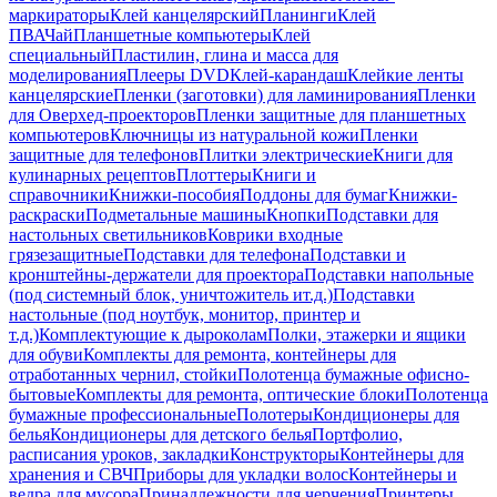
маркираторы
Клей канцелярский
Планинги
Клей
ПВА
Чай
Планшетные компьютеры
Клей
специальный
Пластилин, глина и масса для
моделирования
Плееры DVD
Клей-карандаш
Клейкие ленты
канцелярские
Пленки (заготовки) для ламинирования
Пленки
для Оверхед-проекторов
Пленки защитные для планшетных
компьютеров
Ключницы из натуральной кожи
Пленки
защитные для телефонов
Плитки электрические
Книги для
кулинарных рецептов
Плоттеры
Книги и
справочники
Книжки-пособия
Поддоны для бумаг
Книжки-
раскраски
Подметальные машины
Кнопки
Подставки для
настольных светильников
Коврики входные
грязезащитные
Подставки для телефона
Подставки и
кронштейны-держатели для проектора
Подставки напольные
(под системный блок, уничтожитель ит.д.)
Подставки
настольные (под ноутбук, монитор, принтер и
т.д.)
Комплектующие к дыроколам
Полки, этажерки и ящики
для обуви
Комплекты для ремонта, контейнеры для
отработанных чернил, стойки
Полотенца бумажные офисно-
бытовые
Комплекты для ремонта, оптические блоки
Полотенца
бумажные профессиональные
Полотеры
Кондиционеры для
белья
Кондиционеры для детского белья
Портфолио,
расписания уроков, закладки
Конструкторы
Контейнеры для
хранения и СВЧ
Приборы для укладки волос
Контейнеры и
ведра для мусора
Принадлежности для черчения
Принтеры