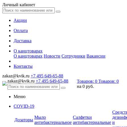
Личный кабинет
Акции
Оплата
Доставка
О канцтоварах
О канцтоварах
Новости
Сотрудники
Вакансии
Контакты
zakaz@kvik.ru
+7 495 649-65-88
zakaz@kvik.ru
+7 495 649-65-88
Товаров:
0
Товаров:
0
на
0 руб.
Меню
COVID-19
Средст
Мыло
Салфетки
дезинф
Дозаторы
антибактериальное
антибактериальные
и