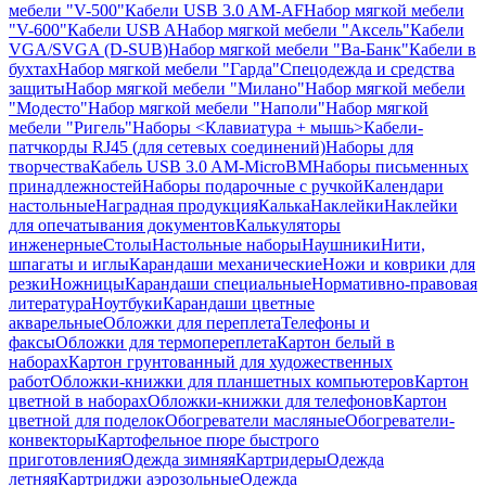
мебели "V-500"
Кабели USB 3.0 AM-AF
Набор мягкой мебели
"V-600"
Кабели USB A
Набор мягкой мебели "Аксель"
Кабели
VGA/SVGA (D-SUB)
Набор мягкой мебели "Ва-Банк"
Кабели в
бухтах
Набор мягкой мебели "Гарда"
Спецодежда и средства
защиты
Набор мягкой мебели "Милано"
Набор мягкой мебели
"Модесто"
Набор мягкой мебели "Наполи"
Набор мягкой
мебели "Ригель"
Наборы <Клавиатура + мышь>
Кабели-
патчкорды RJ45 (для сетевых соединений)
Наборы для
творчества
Кабель USB 3.0 AM-MicroBM
Наборы письменных
принадлежностей
Наборы подарочные с ручкой
Календари
настольные
Наградная продукция
Калька
Наклейки
Наклейки
для опечатывания документов
Калькуляторы
инженерные
Столы
Настольные наборы
Наушники
Нити,
шпагаты и иглы
Карандаши механические
Ножи и коврики для
резки
Ножницы
Карандаши специальные
Нормативно-правовая
литература
Ноутбуки
Карандаши цветные
акварельные
Обложки для переплета
Телефоны и
факсы
Обложки для термопереплета
Картон белый в
наборах
Картон грунтованный для художественных
работ
Обложки-книжки для планшетных компьютеров
Картон
цветной в наборах
Обложки-книжки для телефонов
Картон
цветной для поделок
Обогреватели масляные
Обогреватели-
конвекторы
Картофельное пюре быстрого
приготовления
Одежда зимняя
Картридеры
Одежда
летняя
Картриджи аэрозольные
Одежда