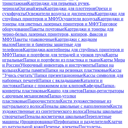
трикотажная
Картриджи для перьевых ручек,
чернила
Органайзеры
Картриджи для плоттеров
Орехи и
сухофрукты
Освежители воздуха и диспенсеры
Картриджи для
струйных принтеров и МФУ
Осушители воздуха
Картриджи и
тонеры для цветных лазерных принтеров и МФУ
Торговое
оборудование
Пакеты почтовые
Картриджи и тонеры для
черно-белых лазерных принтеров, копиров, факсов и
МФУ
Пакеты упаковочные
Картриджи с жидким
мылом
Панели и бамперы защитные для
телефонов
Картриджи-контейнеры для струйных принтеров и
МФУ
Папки и портфели для тетрадей и уроков труда
Карты
игральные
Папки и портфели из пластика и ткани
Карты Мира
и России
Уборочный инвентарь и инструменты
Папки на
кольцах
Карты памяти
Папки на резинках пластиковые
Кассы
"Учись считать"
Папки презентационные
Кассы символов для
наборных печатей
Папки с вкладышами
Каталоги и
листовки
Папки с прижимом или клипом
Кафедры
Папки-
конверты пластиковые
Кашпо для цветов
Папки-регистраторы
с арочным механизмом
Папки-уголки
пластиковые
Пароочистители
Кисти художественные из
натурального волоса
Пеналы школьные с наполнением
Кисти
художественные из синтетического волоса
Пеналы школьные
створчатые
Пеналы-косметички школьные
Переплетные
машины (брошюровщики)
Перфопапки и разделители
Клатчи
из натуральной кожи
Печенье, крекеры
Пистолеты-