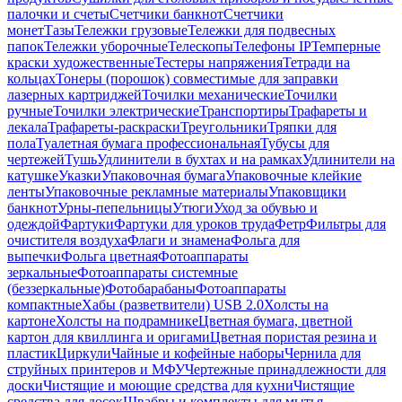
палочки и счеты
Счетчики банкнот
Счетчики
монет
Тазы
Тележки грузовые
Тележки для подвесных
папок
Тележки уборочные
Телескопы
Телефоны IP
Темперные
краски художественные
Тестеры напряжения
Тетради на
кольцах
Тонеры (порошок) совместимые для заправки
лазерных картриджей
Точилки механические
Точилки
ручные
Точилки электрические
Транспортиры
Трафареты и
лекала
Трафареты-раскраски
Треугольники
Тряпки для
пола
Туалетная бумага профессиональная
Тубусы для
чертежей
Тушь
Удлинители в бухтах и на рамках
Удлинители на
катушке
Указки
Упаковочная бумага
Упаковочные клейкие
ленты
Упаковочные рекламные материалы
Упаковщики
банкнот
Урны-пепельницы
Утюги
Уход за обувью и
одеждой
Фартуки
Фартуки для уроков труда
Фетр
Фильтры для
очистителя воздуха
Флаги и знамена
Фольга для
выпечки
Фольга цветная
Фотоаппараты
зеркальные
Фотоаппараты системные
(беззеркальные)
Фотобарабаны
Фотоаппараты
компактные
Хабы (разветвители) USB 2.0
Холсты на
картоне
Холсты на подрамнике
Цветная бумага, цветной
картон для квиллинга и оригами
Цветная пористая резина и
пластик
Циркули
Чайные и кофейные наборы
Чернила для
струйных принтеров и МФУ
Чертежные принадлежности для
доски
Чистящие и моющие средства для кухни
Чистящие
средства для досок
Швабры и комплекты для мытья