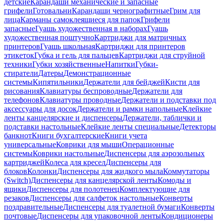
детские
Карандаши механические и запасные
грифели
Готовальни
Карандаши чернографитные
Грим для
лица
Карманы самоклеящиеся для папок
Грифели
запасные
Гуашь художественная в наборах
Гуашь
художественная поштучно
Картриджи для матричных
принтеров
Гуашь школьная
Картриджи для принтеров
этикеток
Губка и гель для пальцев
Картриджи для струйной
техники
Губки хозяйственные
Напитки
Губки-
стиратели
Датеры
Демонстрационные
системы
Кипятильники
Держатели для бейджей
Кисти для
рисования
Клавиатуры беспроводные
Держатели для
телефонов
Клавиатуры проводные
Держатели и подставки под
аксессуары для досок
Держатели и рамки напольные
Клейкие
ленты канцелярские и диспенсеры
Держатели, таблички и
подставки настольные
Клейкие ленты специальные
Детекторы
банкнот
Книги бухгалтерские
Книги учета
универсальные
Коврики для мыши
Операционные
системы
Коврики настольные
Диспенсеры для аэрозольных
картриджей
Колеса для кресел
Диспенсеры для
блоков
Колонки
Диспенсеры для жидкого мыла
Коммутаторы
(Switch)
Диспенсеры для канцелярской ленты
Комоды и
ящики
Диспенсеры для полотенец
Комплектующие для
резаков
Диспенсеры для салфеток настольные
Конверты
поздравительные
Диспенсеры для туалетной бумаги
Конверты
почтовые
Диспенсеры для упаковочной ленты
Кондиционеры