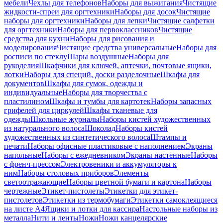
мебели
Чехлы для телефонов
Наборы для выжигания
Чистящие
жидкости-спреи для оргтехники
Наборы для досок
Чистящие
наборы для оргтехники
Наборы для лепки
Чистящие салфетки
для оргтехники
Наборы для первоклассников
Чистящие
средства для кухни
Наборы для рисования и
моделирования
Чистящие средства универсальные
Наборы для
росписи по стеклу
Шары воздушные
Наборы для
рукоделия
Шкафчики для ключей, аптечки, почтовые ящики,
лотки
Наборы для специй, доски разделочные
Шкафы для
документов
Шкафы для сумок, одежды и
индивидуальные
Наборы для творчества с
пластилином
Шкафы и тумбы для картотек
Наборы запасных
грифелей для циркулей
Шкафы тканевые для
одежды
Школьные журналы
Наборы кистей художественных
из натурального волоса
Шоколад
Наборы кистей
художественных из синтетического волоса
Штампы и
печати
Наборы офисные пластиковые с наполнением
Экраны
напольные
Наборы с ежедневником
Экраны настенные
Наборы
с френч-прессом
Электровеники и аккумуляторы к
ним
Наборы столовых приборов
Элементы
светоотражающие
Наборы цветной бумаги и картона
Наборы
чертежные
Этикет-пистолеты
Этикетки для этикет-
пистолетов
Этикетки из термобумаги
Этикетки самоклеящиеся
на листе А4
Ящики и лотки для кассира
Настольные наборы из
металла
Нити и ленты
Ножи
Ножи канцелярские