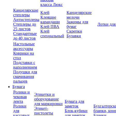
класса Люкс
Канцелярские
Клей
Канцелярские
степлеры
Клеящие
мелочи
Антистеплеры
карандаши
Зажимы для
Степлеры до
Лотки для
Клей ПВА
бумаг
25 листов
Клей
Скрепки
Стандартные
специальный
Булавки
до 40 листов
Настольные
аксессуары
Коврики на
стол
Подставки с
наполнением
Подушки для
смачивания
пальцев
Бумага
Ролики и
Этикетки и
чековая
оборудование
лента
Бумага для
для маркировки
Ролики
заметок
Бухгалтерск
Этикет-
для
Блок-кубики
бланки, кни
пистолеты
кассовых
для заметок
Бланки