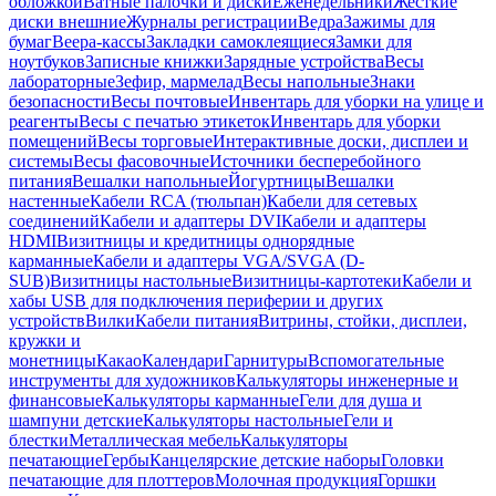
обложкой
Ватные палочки и диски
Еженедельники
Жесткие
диски внешние
Журналы регистрации
Ведра
Зажимы для
бумаг
Веера-кассы
Закладки самоклеящиеся
Замки для
ноутбуков
Записные книжки
Зарядные устройства
Весы
лабораторные
Зефир, мармелад
Весы напольные
Знаки
безопасности
Весы почтовые
Инвентарь для уборки на улице и
реагенты
Весы с печатью этикеток
Инвентарь для уборки
помещений
Весы торговые
Интерактивные доски, дисплеи и
системы
Весы фасовочные
Источники бесперебойного
питания
Вешалки напольные
Йогуртницы
Вешалки
настенные
Кабели RCA (тюльпан)
Кабели для сетевых
соединений
Кабели и адаптеры DVI
Кабели и адаптеры
HDMI
Визитницы и кредитницы однорядные
карманные
Кабели и адаптеры VGA/SVGA (D-
SUB)
Визитницы настольные
Визитницы-картотеки
Кабели и
хабы USB для подключения периферии и других
устройств
Вилки
Кабели питания
Витрины, стойки, дисплеи,
кружки и
монетницы
Какао
Календари
Гарнитуры
Вспомогательные
инструменты для художников
Калькуляторы инженерные и
финансовые
Калькуляторы карманные
Гели для душа и
шампуни детские
Калькуляторы настольные
Гели и
блестки
Металлическая мебель
Калькуляторы
печатающие
Гербы
Канцелярские детские наборы
Головки
печатающие для плоттеров
Молочная продукция
Горшки