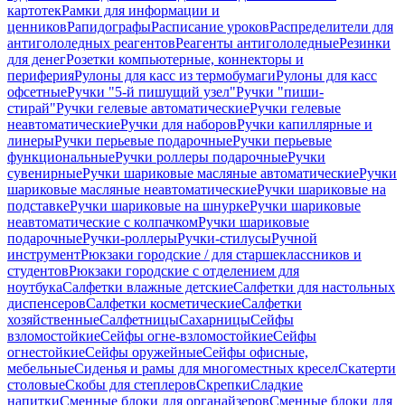
картотек
Рамки для информации и
ценников
Рапидографы
Расписание уроков
Распределители для
антигололедных реагентов
Реагенты антигололедные
Резинки
для денег
Розетки компьютерные, коннекторы и
периферия
Рулоны для касс из термобумаги
Рулоны для касс
офсетные
Ручки "5-й пишущий узел"
Ручки "пиши-
стирай"
Ручки гелевые автоматические
Ручки гелевые
неавтоматические
Ручки для наборов
Ручки капиллярные и
линеры
Ручки перьевые подарочные
Ручки перьевые
функциональные
Ручки роллеры подарочные
Ручки
сувенирные
Ручки шариковые масляные автоматические
Ручки
шариковые масляные неавтоматические
Ручки шариковые на
подставке
Ручки шариковые на шнурке
Ручки шариковые
неавтоматические с колпачком
Ручки шариковые
подарочные
Ручки-роллеры
Ручки-стилусы
Ручной
инструмент
Рюкзаки городские / для старшеклассников и
студентов
Рюкзаки городские с отделением для
ноутбука
Салфетки влажные детские
Салфетки для настольных
диспенсеров
Салфетки косметические
Салфетки
хозяйственные
Салфетницы
Сахарницы
Сейфы
взломостойкие
Сейфы огне-взломостойкие
Сейфы
огнестойкие
Сейфы оружейные
Сейфы офисные,
мебельные
Сиденья и рамы для многоместных кресел
Скатерти
столовые
Скобы для степлеров
Скрепки
Сладкие
напитки
Сменные блоки для органайзеров
Сменные блоки для