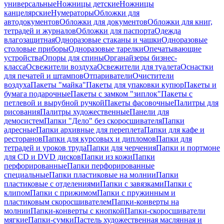
универсальные
Ножницы детские
Ножницы
канцелярские
Нумераторы
Обложки для
автодокументов
Обложки для документов
Обложки для книг,
тетрадей и журналов
Обложки для паспорта
Одежда
влагозащитная
Одноразовые стаканы и чашки
Одноразовые
столовые приборы
Одноразовые тарелки
Опечатывающие
устройства
Опоры для спины
Органайзеры бизнес-
класса
Освежители воздуха
Освежители для туалета
Оснастки
для печатей и штампов
Отпариватели
Очистители
воздуха
Пакеты "майка"
Пакеты для упаковки купюр
Пакеты и
бумага подарочные
Пакеты с замком "зиплок"
Пакеты с
петлевой и вырубной ручкой
Пакеты фасовочные
Палитры для
рисования
Палитры художественные
Панели для
демосистем
Папки "Дело" без скоросшивателя
Папки
адресные
Папки архивные для переплета
Папки для кафе и
ресторанов
Папки для курсовых и дипломов
Папки для
тетрадей и уроков труда
Папки для черчения
Папки и портмоне
для CD и DVD дисков
Папки из кожи
Папки
перфорированные
Папки перфорированные
специальные
Папки пластиковые на молнии
Папки
пластиковые с отделениями
Папки с завязками
Папки с
клипом
Папки с прижимом
Папки с пружинным и
пластиковым скоросшивателем
Папки-конверты на
молнии
Папки-конверты с кнопкой
Папки-скоросшиватели
мягкие
Папки-сумки
Пастель художественная маслянная и