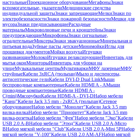
настольные
Проекционное оборудование
Мегафоны
Знаки
вспомогательные, указатели
Медицинские средства
индивидуальной защиты
Знаки запрещающие
Мелки
Знаки по
электробезопасности
Знаки пожарной безопасности
Мешки для
мусора
Знаки предписывающие
Расходные
материалы
Микроволновые печи и кронштейны
Знаки
предупреждающие
Микрофоны
Знаки сигнальные,
оградительные
Миксеры
Знаки эвакуационные
Минеральная и
питьевая вода
Зубные пасты детские
Минимойки
Иглы для
прошивки документов
Мойки воздуха
Игрушки
развивающие
Молоко
Игрушки релаксирующие
Инвентарь для
мытья окон
Мониторы
Инвентарь для уборки на
улице
Музыкальные центры
Мультиварки
МФУ лазерные
МФУ
струйные
Кабели 3xRCA (тюльпан)
Мыло и диспенсеры,
антисептические гели
Кабели DVI-D Dual Link
Мыши
беспроводные компьютерные
Кабели HDMI A - A
Мыши
проводные компьютерные
Кабели HDMI A -
C(mini)
Мясорубки
Кабели HDMI-A - DVI-D
Набор мебели
"Канц"
Кабели Jack 3.5 mm - 2xRCA (тюльпан)
Сетевое
оборудование
Набор мебели "Монолит"
Кабели Jack 3.5 mm
вилка-вилка
Набор мебели "Приоритет"
Кабели Jack 3.5 mm
вилка-розетка
Набор мебели "Фея"
Набор мебели "Эко"
Кабели
USB 2.0 A-B
Набор мебели "Этюд"
Кабели USB 2.0 A-Micro
B
Набор мягкой мебели "Club"
Кабели USB 2.0 A-Mini 5P
Набор
мягкой мебели "V-100"
Кабели USB 2.0 AM-AF
Набор мягкой