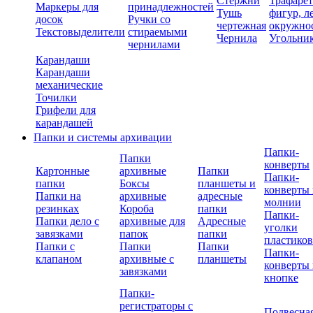
Стержни
Трафаре
Маркеры для
принадлежностей
Тушь
фигур, л
досок
Ручки со
чертежная
окружно
Текстовыделители
стираемыми
Чернила
Угольни
чернилами
Карандаши
Карандаши
механические
Точилки
Грифели для
карандашей
Папки и системы архивации
Папки-
Папки
конверты
Картонные
архивные
Папки
Папки-
папки
Боксы
планшеты и
конверты 
Папки на
архивные
адресные
молнии
резинках
Короба
папки
Папки-
Папки дело с
архивные для
Адресные
уголки
завязками
папок
папки
пластико
Папки с
Папки
Папки
Папки-
клапаном
архивные с
планшеты
конверты 
завязками
кнопке
Папки-
регистраторы с
Подвесна