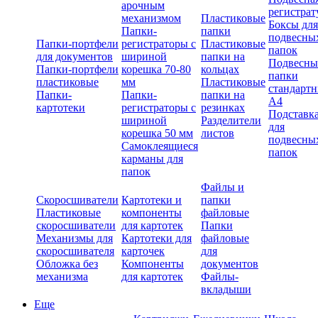
арочным
регистрат
механизмом
Пластиковые
Боксы для
Папки-
папки
подвесны
Папки-портфели
регистраторы с
Пластиковые
папок
для документов
шириной
папки на
Подвесны
Папки-портфели
корешка 70-80
кольцах
папки
пластиковые
мм
Пластиковые
стандарт
Папки-
Папки-
папки на
А4
картотеки
регистраторы с
резинках
Подставк
шириной
Разделители
для
корешка 50 мм
листов
подвесны
Самоклеящиеся
папок
карманы для
папок
Файлы и
Скоросшиватели
Картотеки и
папки
Пластиковые
компоненты
файловые
скоросшиватели
для картотек
Папки
Механизмы для
Картотеки для
файловые
скоросшивателя
карточек
для
Обложка без
Компоненты
документов
механизма
для картотек
Файлы-
вкладыши
Еще