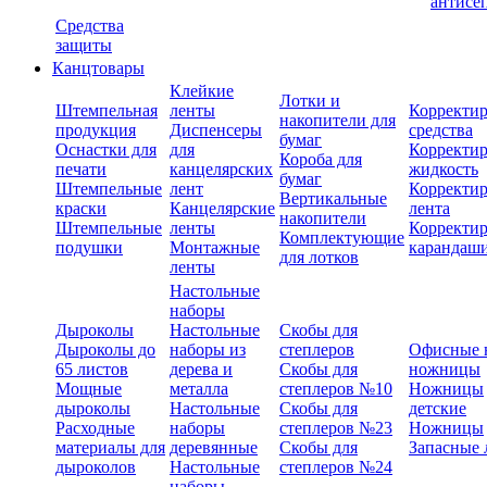
антисе
Средства
защиты
Канцтовары
Клейкие
Лотки и
Штемпельная
ленты
Корректи
накопители для
продукция
Диспенсеры
средства
бумаг
Оснастки для
для
Корректи
Короба для
печати
канцелярских
жидкость
бумаг
Штемпельные
лент
Корректи
Вертикальные
краски
Канцелярские
лента
накопители
Штемпельные
ленты
Корректи
Комплектующие
подушки
Монтажные
карандаш
для лотков
ленты
Настольные
наборы
Дыроколы
Настольные
Скобы для
Дыроколы до
наборы из
степлеров
Офисные 
65 листов
дерева и
Скобы для
ножницы
Мощные
металла
степлеров №10
Ножницы
дыроколы
Настольные
Скобы для
детские
Расходные
наборы
степлеров №23
Ножницы
материалы для
деревянные
Скобы для
Запасные 
дыроколов
Настольные
степлеров №24
наборы