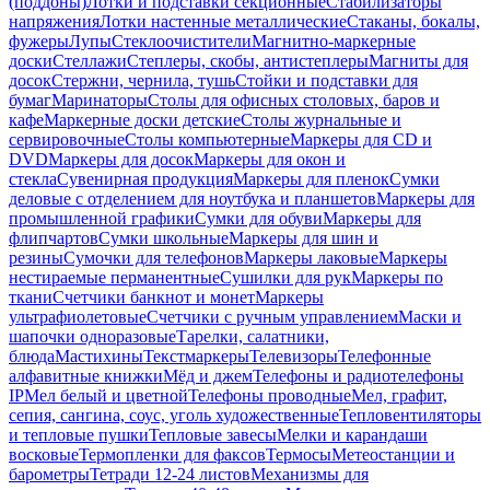
(поддоны)
Лотки и подставки секционные
Стабилизаторы
напряжения
Лотки настенные металлические
Стаканы, бокалы,
фужеры
Лупы
Стеклоочистители
Магнитно-маркерные
доски
Стеллажи
Степлеры, скобы, антистеплеры
Магниты для
досок
Стержни, чернила, тушь
Стойки и подставки для
бумаг
Маринаторы
Столы для офисных столовых, баров и
кафе
Маркерные доски детские
Столы журнальные и
сервировочные
Столы компьютерные
Маркеры для CD и
DVD
Маркеры для досок
Маркеры для окон и
стекла
Сувенирная продукция
Маркеры для пленок
Сумки
деловые с отделением для ноутбука и планшетов
Маркеры для
промышленной графики
Сумки для обуви
Маркеры для
флипчартов
Сумки школьные
Маркеры для шин и
резины
Сумочки для телефонов
Маркеры лаковые
Маркеры
нестираемые перманентные
Сушилки для рук
Маркеры по
ткани
Счетчики банкнот и монет
Маркеры
ультрафиолетовые
Счетчики с ручным управлением
Маски и
шапочки одноразовые
Тарелки, салатники,
блюда
Мастихины
Текстмаркеры
Телевизоры
Телефонные
алфавитные книжки
Мёд и джем
Телефоны и радиотелефоны
IP
Мел белый и цветной
Телефоны проводные
Мел, графит,
сепия, сангина, соус, уголь художественные
Тепловентиляторы
и тепловые пушки
Тепловые завесы
Мелки и карандаши
восковые
Термопленки для факсов
Термосы
Метеостанции и
барометры
Тетради 12-24 листов
Механизмы для