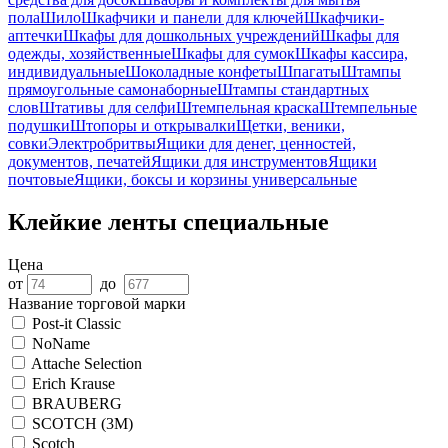
пола
Шило
Шкафчики и панели для ключей
Шкафчики-
аптечки
Шкафы для дошкольных учреждений
Шкафы для
одежды, хозяйственные
Шкафы для сумок
Шкафы кассира,
индивидуальные
Шоколадные конфеты
Шпагаты
Штампы
прямоугольные самонаборные
Штампы стандартных
слов
Штативы для селфи
Штемпельная краска
Штемпельные
подушки
Штопоры и открывалки
Щетки, веники,
совки
Электробритвы
Ящики для денег, ценностей,
документов, печатей
Ящики для инструментов
Ящики
почтовые
Ящики, боксы и корзины универсальные
Клейкие ленты специальные
Цена
от
до
Название торговой марки
Post-it Classic
NoName
Attache Selection
Erich Krause
BRAUBERG
SCOTCH (3M)
Scotch