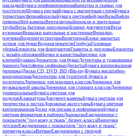
накладки
Бумага перфорированная
Банкетки и скамьи для
посетителей
Бумага писчая
Бумага с магнитным слоем
Бумага
термотрансферная
Бахилы
Бумага цветная
Бейджи
Вазы
Вафли,
пряники
Веб-камеры
Вентиляторы
Бинокли и зрительные
трубы
Весы бытовые напольные
Бланки документов
Весы
кухонные
Вешалки напольные и настенные
Вешалки-
плечики
Видеорегистраторы
Визитницы
Блоки закрытых
лотков для бумаг
Водонагреватели
Глобусы
Головные
уборы
Блокноты для флипчартов
Грамоты и дипломы
Блокноты
с дизайн-обложкой
Бочки и канистры
Брелоки для
ключей
Булавки
Держатели для бумаг
Детекторы и упаковщики
банкнот
Диктофоны цифровые
Дискеты
Бумага копировальная
(копирка)
Диски CD, DVD, BD (Blu-ray)
Бумага масштабно-
координатная
Диспенсеры для туалетной бумаги и
полотенец
Дневники для младших классов
Дневники для
музыкальной школы
Дневники для старших классов
Дневники
универсальные
Бумага цветная для
поделок
Клавиатуры
Документ-камеры
Бумага цветная для
творчества в листах
Дорожные аксессуары
Бумага цветная
крепированная
Доски для письма и информации
Бумага
цветная форматная в наборах
Дыроколы
Ежедневники с
покрытием "под кожу и ткань" бизнес-класса
Ванночки
детские
Ежедневники с покрытием "под кожу и ткань"
премиум-класса
Ватман
Ежедневники с твердой