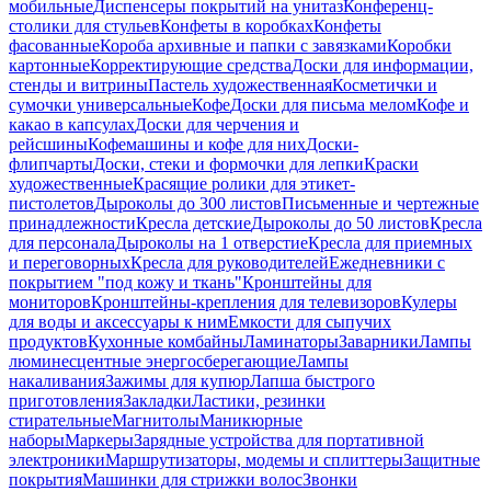
мобильные
Диспенсеры покрытий на унитаз
Конференц-
столики для стульев
Конфеты в коробках
Конфеты
фасованные
Короба архивные и папки с завязками
Коробки
картонные
Корректирующие средства
Доски для информации,
стенды и витрины
Пастель художественная
Косметички и
сумочки универсальные
Кофе
Доски для письма мелом
Кофе и
какао в капсулах
Доски для черчения и
рейсшины
Кофемашины и кофе для них
Доски-
флипчарты
Доски, стеки и формочки для лепки
Краски
художественные
Красящие ролики для этикет-
пистолетов
Дыроколы до 300 листов
Письменные и чертежные
принадлежности
Кресла детские
Дыроколы до 50 листов
Кресла
для персонала
Дыроколы на 1 отверстие
Кресла для приемных
и переговорных
Кресла для руководителей
Ежедневники с
покрытием "под кожу и ткань"
Кронштейны для
мониторов
Кронштейны-крепления для телевизоров
Кулеры
для воды и аксессуары к ним
Емкости для сыпучих
продуктов
Кухонные комбайны
Ламинаторы
Заварники
Лампы
люминесцентные энергосберегающие
Лампы
накаливания
Зажимы для купюр
Лапша быстрого
приготовления
Закладки
Ластики, резинки
стирательные
Магнитолы
Маникюрные
наборы
Маркеры
Зарядные устройства для портативной
электроники
Маршрутизаторы, модемы и сплиттеры
Защитные
покрытия
Машинки для стрижки волос
Звонки