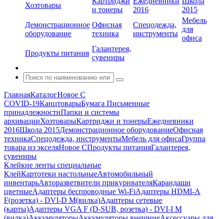
Картриджи
Ежедневники
Школа
Хозтовары
и тонеры
2016
2015
Мебель
Демонстрационное
Офисная
Спецодежда,
для
оборудование
техника
инструменты
офиса
Галантерея,
Продукты питания
сувениры
Главная
Каталог
Новое С
COVID-19
Канцтовары
Бумага
Письменные
принадлежности
Папки и системы
архивации
Хозтовары
Картриджи и тонеры
Ежедневники
2016
Школа 2015
Демонстрационное оборудование
Офисная
техника
Спецодежда, инструменты
Мебель для офиса
Группа
товара из экселя
Новое С
Продукты питания
Галантерея,
сувениры
Клейкие ленты специальные
Клей
Картотеки настольные
Автомобильный
инвентарь
Авторазветвители прикуривателя
Карандаши
цветные
Адаптеры беспроводные Wi-Fi
Адаптеры HDMI-A
F(розетка) - DVI-D M(вилка)
Адаптеры сетевые
(карты)
Адаптеры VGA F (D-SUB, розетка) - DVI-I M
(вилка)
Аккумуляторы
Аккумуляторы внешние
Аксессуары для