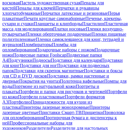
восковая
Пастель художественная сухая
Пеналы для
кистей
Пеналы для ключей
Перчатки и рукавицы
хлопчатобумажные
Перчатки латексные и резиновые
Перья
плакатные
Печати круглые самонаборные
Печенье, крекеры,
сухари и сушки
Планшеты и клипборды
Пластилин
Пластичная
масса для моделирования
Платки носовые
Пленки воздушно-
пузырчатые
Пленки оберточные подарочные
Пленки пищевые
полиэтиленовые
Пленки самоклеящиеся для книг, тетрадей и
журналов
Пломбираторы
Пломбы для
опломбирования
Подарочные наборы с ножом
Подарочные
ножи
Подвесные папки Foolscap
Подвесные папки
А4
Подгузники
Подносы
Подставки для календаря
Подставки
для книг
Подставки для ног
Подставки для подвесных
папок
Подставки для скрепок магнитные
Подставки и боксы
для CD и DVD дисков
Подставки, рамки настенные и
дверные
Покрытия на унитаз
Полотенца вафельные
Помпы для
воды
Портмоне из натуральной кожи
Портреты и
плакаты
Портфели и папки для рисунков и чертежей
Портфели
из кожи
Портфели пластиковые
Портфели форматов
А3
Портфолио
Принадлежности для кухни из
пластика
Принтеры лазерные монохромные
Принтеры
лазерные цветные
Приставки Смарт-ТВ
Прищепки
Проволока
для опломбирования
Протирочная бумага и диспенсеры к
ней
Профессиональные наборы для
художников
Разделители
Разделители для настольных