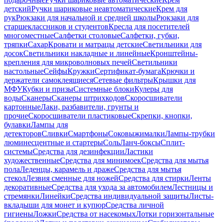
детский
Ручки шариковые неавтоматические
Крем для
рук
Рюкзаки для начальной и средней школы
Рюкзаки для
старшеклассников и студентов
Кресла для посетителей
многоместные
Салфетки столовые
Салфетки, губки,
тряпки
Сахар
Кровати и матрацы детские
Светильники для
досок
Светильники накладные и линейные
Кронштейны-
крепления для микроволновых печей
Светильники
настольные
Сейфы
Кружки
Сертификат-бумага
Крючки и
держатели самоклеящиеся
Сетевые фильтры
Крышки для
МФУ
Кубки и призы
Системные блоки
Кулеры для
воды
Сканеры
Сканеры штрихкодов
Скоросшиватели
картонные
Лаки, разбавители, грунты и
прочие
Скоросшиватели пластиковые
Скрепки, кнопки,
булавки
Лампы для
детекторов
Сливки
Смартфоны
Соковыжималки
Лампы-трубки
люминесцентные и стартеры
Соль
Ланч-боксы
Сплит-
системы
Средства для дезинфекции
Ластики
художественные
Средства для минимоек
Средства для мытья
пола
Леденцы, карамель и драже
Средства для мытья
стекол
Лезвия сменные для ножей
Средства для стирки
Ленты
декоративные
Средства для ухода за автомобилем
Лестницы и
стремянки
Линейки
Средства индивидуальной защиты
Листы-
вкладыши для монет и купюр
Средства личной
гигиены
Ложки
Средства от насекомых
Лотки горизонтальные