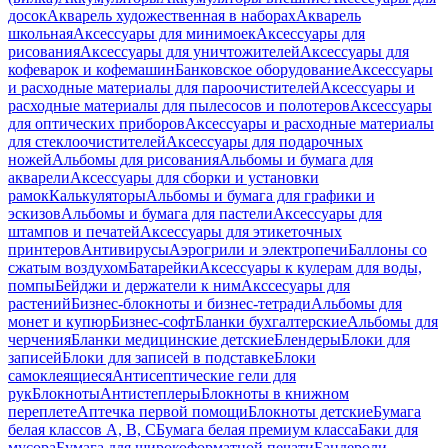
досок
Акварель художественная в наборах
Акварель
школьная
Аксессуары для минимоек
Аксессуары для
рисования
Аксессуары для уничтожителей
Аксессуары для
кофеварок и кофемашин
Банковское оборудование
Аксессуары
и расходные материалы для пароочистителей
Аксессуары и
расходные материалы для пылесосов и полотеров
Аксессуары
для оптических приборов
Аксессуары и расходные материалы
для стеклоочистителей
Аксессуары для подарочных
ножей
Альбомы для рисования
Альбомы и бумага для
акварели
Аксессуары для сборки и установки
рамок
Калькуляторы
Альбомы и бумага для графики и
эскизов
Альбомы и бумага для пастели
Аксессуары для
штампов и печатей
Аксессуары для этикеточных
принтеров
Антивирусы
Аэрогрили и электропечи
Баллоны со
сжатым воздухом
Батарейки
Аксессуары к кулерам для воды,
помпы
Бейджи и держатели к ним
Акссесуары для
растений
Бизнес-блокноты и бизнес-тетради
Альбомы для
монет и купюр
Бизнес-софт
Бланки бухгалтерские
Альбомы для
черчения
Бланки медицинские детские
Блендеры
Блоки для
записей
Блоки для записей в подставке
Блоки
самоклеящиеся
Антисептические гели для
рук
Блокноты
Антистеплеры
Блокноты в книжном
переплете
Аптечка первой помощи
Блокноты детские
Бумага
белая классов А, В, С
Бумага белая премиум класса
Баки для
мусора
Бумага для широкоформатной печати
Бандероли,