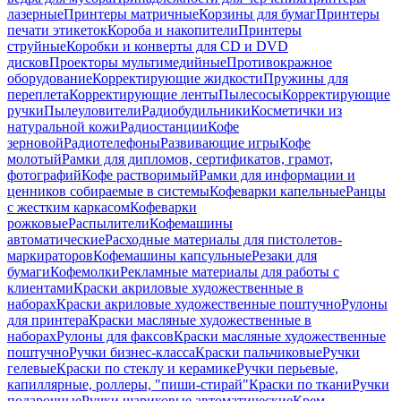
лазерные
Принтеры матричные
Корзины для бумаг
Принтеры
печати этикеток
Короба и накопители
Принтеры
струйные
Коробки и конверты для CD и DVD
дисков
Проекторы мультимедийные
Противокражное
оборудование
Корректирующие жидкости
Пружины для
переплета
Корректирующие ленты
Пылесосы
Корректирующие
ручки
Пылеуловители
Радиобудильники
Косметички из
натуральной кожи
Радиостанции
Кофе
зерновой
Радиотелефоны
Развивающие игры
Кофе
молотый
Рамки для дипломов, сертификатов, грамот,
фотографий
Кофе растворимый
Рамки для информации и
ценников собираемые в системы
Кофеварки капельные
Ранцы
с жестким каркасом
Кофеварки
рожковые
Распылители
Кофемашины
автоматические
Расходные материалы для пистолетов-
маркираторов
Кофемашины капсульные
Резаки для
бумаги
Кофемолки
Рекламные материалы для работы с
клиентами
Краски акриловые художественные в
наборах
Краски акриловые художественные поштучно
Рулоны
для принтера
Краски масляные художественные в
наборах
Рулоны для факсов
Краски масляные художественные
поштучно
Ручки бизнес-класса
Краски пальчиковые
Ручки
гелевые
Краски по стеклу и керамике
Ручки перьевые,
капиллярные, роллеры, "пиши-стирай"
Краски по ткани
Ручки
подарочные
Ручки шариковые автоматические
Крем