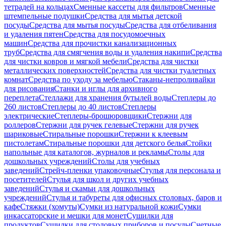
тетрадей на кольцах
Сменные кассеты для фильтров
Сменные
штемпельные подушки
Средства для мытья детской
посуды
Средства для мытья посуды
Средства для отбеливания
и удаления пятен
Средства для посудомоечных
машин
Средства для прочистки канализационных
труб
Средства для смягчения воды и удаления накипи
Средства
для чистки ковров и мягкой мебели
Средства для чистки
металлических поверхностей
Средства для чистки туалетных
комнат
Средства по уходу за мебелью
Стаканы-непроливайки
для рисования
Станки и иглы для архивного
переплета
Стеллажи для хранения бутылей воды
Степлеры до
260 листов
Степлеры до 40 листов
Степлеры
электрические
Степлеры-брошюровщики
Стержни для
роллеров
Стержни для ручек гелевые
Стержни для ручек
шариковые
Стиральные порошки
Стержни к клеевым
пистолетам
Стиральные порошки для детского белья
Стойки
напольные для каталогов, журналов и рекламы
Столы для
дошкольных учреждений
Столы для учебных
заведений
Стрейч-пленки упаковочные
Стулья для персонала и
посетителей
Стулья для школ и других учебных
заведений
Стулья и скамьи для дошкольных
учреждений
Стулья и табуреты для офисных столовых, баров и
кафе
Стяжки (хомуты)
Сумки из натуральной кожи
Сумки
инкассаторские и мешки для монет
Сушилки для
продуктов
Сушилки для столовых приборов и посуды
Счетные