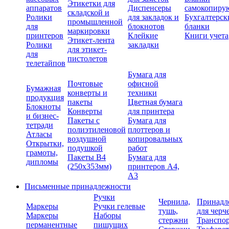
Этикетки для
аппаратов
Диспенсеры
самокопиру
складской и
Ролики
для закладок и
Бухгалтерск
промышленной
для
блокнотов
бланки
маркировки
принтеров
Клейкие
Книги учета
Этикет-лента
Ролики
закладки
для этикет-
для
пистолетов
телетайпов
Бумага для
Почтовые
офисной
Бумажная
конверты и
техники
продукция
пакеты
Цветная бумага
Блокноты
Конверты
для принтера
и бизнес-
Пакеты с
Бумага для
тетради
полиэтиленовой
плоттеров и
Атласы
воздушной
копировальных
Открытки,
подушкой
работ
грамоты,
Пакеты В4
Бумага для
дипломы
(250х353мм)
принтеров А4,
А3
Письменные принадлежности
Ручки
Чернила,
Принадл
Маркеры
Ручки гелевые
тушь,
для черч
Маркеры
Наборы
стержни
Транспо
перманентные
пишущих