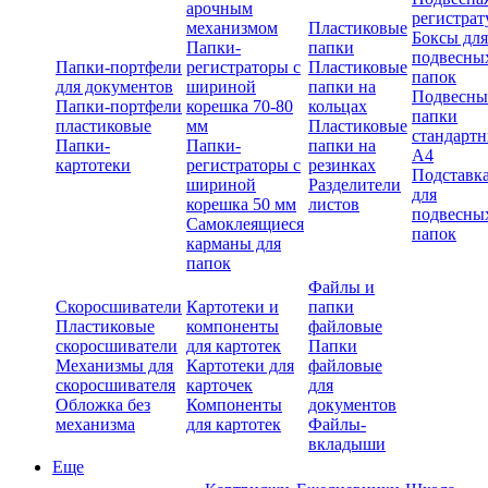
арочным
регистрат
механизмом
Пластиковые
Боксы для
Папки-
папки
подвесны
Папки-портфели
регистраторы с
Пластиковые
папок
для документов
шириной
папки на
Подвесны
Папки-портфели
корешка 70-80
кольцах
папки
пластиковые
мм
Пластиковые
стандарт
Папки-
Папки-
папки на
А4
картотеки
регистраторы с
резинках
Подставк
шириной
Разделители
для
корешка 50 мм
листов
подвесны
Самоклеящиеся
папок
карманы для
папок
Файлы и
Скоросшиватели
Картотеки и
папки
Пластиковые
компоненты
файловые
скоросшиватели
для картотек
Папки
Механизмы для
Картотеки для
файловые
скоросшивателя
карточек
для
Обложка без
Компоненты
документов
механизма
для картотек
Файлы-
вкладыши
Еще