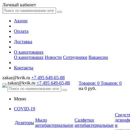
Личный кабинет
Акции
Оплата
Доставка
О канцтоварах
О канцтоварах
Новости
Сотрудники
Вакансии
Контакты
zakaz@kvik.ru
+7 495 649-65-88
zakaz@kvik.ru
+7 495 649-65-88
Товаров:
0
Товаров:
0
на
0 руб.
Меню
COVID-19
Средст
Мыло
Салфетки
дезинф
Дозаторы
антибактериальное
антибактериальные
и