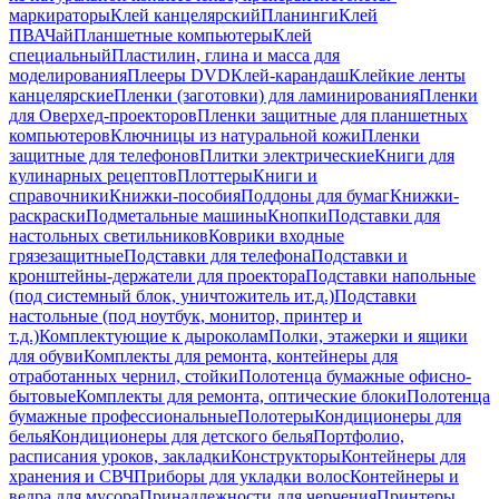
маркираторы
Клей канцелярский
Планинги
Клей
ПВА
Чай
Планшетные компьютеры
Клей
специальный
Пластилин, глина и масса для
моделирования
Плееры DVD
Клей-карандаш
Клейкие ленты
канцелярские
Пленки (заготовки) для ламинирования
Пленки
для Оверхед-проекторов
Пленки защитные для планшетных
компьютеров
Ключницы из натуральной кожи
Пленки
защитные для телефонов
Плитки электрические
Книги для
кулинарных рецептов
Плоттеры
Книги и
справочники
Книжки-пособия
Поддоны для бумаг
Книжки-
раскраски
Подметальные машины
Кнопки
Подставки для
настольных светильников
Коврики входные
грязезащитные
Подставки для телефона
Подставки и
кронштейны-держатели для проектора
Подставки напольные
(под системный блок, уничтожитель ит.д.)
Подставки
настольные (под ноутбук, монитор, принтер и
т.д.)
Комплектующие к дыроколам
Полки, этажерки и ящики
для обуви
Комплекты для ремонта, контейнеры для
отработанных чернил, стойки
Полотенца бумажные офисно-
бытовые
Комплекты для ремонта, оптические блоки
Полотенца
бумажные профессиональные
Полотеры
Кондиционеры для
белья
Кондиционеры для детского белья
Портфолио,
расписания уроков, закладки
Конструкторы
Контейнеры для
хранения и СВЧ
Приборы для укладки волос
Контейнеры и
ведра для мусора
Принадлежности для черчения
Принтеры