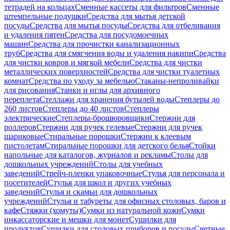
тетрадей на кольцах
Сменные кассеты для фильтров
Сменные
штемпельные подушки
Средства для мытья детской
посуды
Средства для мытья посуды
Средства для отбеливания
и удаления пятен
Средства для посудомоечных
машин
Средства для прочистки канализационных
труб
Средства для смягчения воды и удаления накипи
Средства
для чистки ковров и мягкой мебели
Средства для чистки
металлических поверхностей
Средства для чистки туалетных
комнат
Средства по уходу за мебелью
Стаканы-непроливайки
для рисования
Станки и иглы для архивного
переплета
Стеллажи для хранения бутылей воды
Степлеры до
260 листов
Степлеры до 40 листов
Степлеры
электрические
Степлеры-брошюровщики
Стержни для
роллеров
Стержни для ручек гелевые
Стержни для ручек
шариковые
Стиральные порошки
Стержни к клеевым
пистолетам
Стиральные порошки для детского белья
Стойки
напольные для каталогов, журналов и рекламы
Столы для
дошкольных учреждений
Столы для учебных
заведений
Стрейч-пленки упаковочные
Стулья для персонала и
посетителей
Стулья для школ и других учебных
заведений
Стулья и скамьи для дошкольных
учреждений
Стулья и табуреты для офисных столовых, баров и
кафе
Стяжки (хомуты)
Сумки из натуральной кожи
Сумки
инкассаторские и мешки для монет
Сушилки для
продуктов
Сушилки для столовых приборов и посуды
Счетные