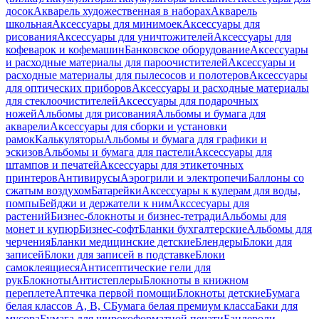
досок
Акварель художественная в наборах
Акварель
школьная
Аксессуары для минимоек
Аксессуары для
рисования
Аксессуары для уничтожителей
Аксессуары для
кофеварок и кофемашин
Банковское оборудование
Аксессуары
и расходные материалы для пароочистителей
Аксессуары и
расходные материалы для пылесосов и полотеров
Аксессуары
для оптических приборов
Аксессуары и расходные материалы
для стеклоочистителей
Аксессуары для подарочных
ножей
Альбомы для рисования
Альбомы и бумага для
акварели
Аксессуары для сборки и установки
рамок
Калькуляторы
Альбомы и бумага для графики и
эскизов
Альбомы и бумага для пастели
Аксессуары для
штампов и печатей
Аксессуары для этикеточных
принтеров
Антивирусы
Аэрогрили и электропечи
Баллоны со
сжатым воздухом
Батарейки
Аксессуары к кулерам для воды,
помпы
Бейджи и держатели к ним
Акссесуары для
растений
Бизнес-блокноты и бизнес-тетради
Альбомы для
монет и купюр
Бизнес-софт
Бланки бухгалтерские
Альбомы для
черчения
Бланки медицинские детские
Блендеры
Блоки для
записей
Блоки для записей в подставке
Блоки
самоклеящиеся
Антисептические гели для
рук
Блокноты
Антистеплеры
Блокноты в книжном
переплете
Аптечка первой помощи
Блокноты детские
Бумага
белая классов А, В, С
Бумага белая премиум класса
Баки для
мусора
Бумага для широкоформатной печати
Бандероли,