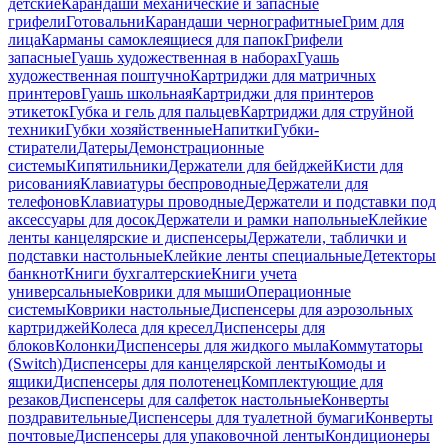
детские
Карандаши механические и запасные
грифели
Готовальни
Карандаши чернографитные
Грим для
лица
Карманы самоклеящиеся для папок
Грифели
запасные
Гуашь художественная в наборах
Гуашь
художественная поштучно
Картриджи для матричных
принтеров
Гуашь школьная
Картриджи для принтеров
этикеток
Губка и гель для пальцев
Картриджи для струйной
техники
Губки хозяйственные
Напитки
Губки-
стиратели
Датеры
Демонстрационные
системы
Кипятильники
Держатели для бейджей
Кисти для
рисования
Клавиатуры беспроводные
Держатели для
телефонов
Клавиатуры проводные
Держатели и подставки под
аксессуары для досок
Держатели и рамки напольные
Клейкие
ленты канцелярские и диспенсеры
Держатели, таблички и
подставки настольные
Клейкие ленты специальные
Детекторы
банкнот
Книги бухгалтерские
Книги учета
универсальные
Коврики для мыши
Операционные
системы
Коврики настольные
Диспенсеры для аэрозольных
картриджей
Колеса для кресел
Диспенсеры для
блоков
Колонки
Диспенсеры для жидкого мыла
Коммутаторы
(Switch)
Диспенсеры для канцелярской ленты
Комоды и
ящики
Диспенсеры для полотенец
Комплектующие для
резаков
Диспенсеры для салфеток настольные
Конверты
поздравительные
Диспенсеры для туалетной бумаги
Конверты
почтовые
Диспенсеры для упаковочной ленты
Кондиционеры