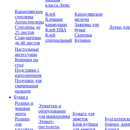
класса Люкс
Канцелярские
Клей
Канцелярские
степлеры
Клеящие
мелочи
Антистеплеры
карандаши
Зажимы для
Степлеры до
Лотки для
Клей ПВА
бумаг
25 листов
Клей
Скрепки
Стандартные
специальный
Булавки
до 40 листов
Настольные
аксессуары
Коврики на
стол
Подставки с
наполнением
Подушки для
смачивания
пальцев
Бумага
Ролики и
Этикетки и
чековая
оборудование
лента
Бумага для
для маркировки
Ролики
заметок
Бухгалтерск
Этикет-
для
Блок-кубики
бланки, кни
пистолеты
кассовых
для заметок
Бланки