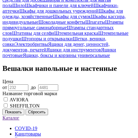
пола
Шило
Шкафчики и панели для ключей
Шкафчики-
аптечки
Шкафы для дошкольных учреждений
Шкафы для
одежды, хозяйственные
Шкафы для сумок
Шкафы кассира,
индивидуальные
Шоколадные конфеты
Шпагаты
Штампы
прямоугольные самонаборные
Штампы стандартных
слов
Штативы для селфи
Штемпельная краска
Штемпельные
подушки
Штопоры и открывалки
Щетки, веники,
совки
Электробритвы
Ящики для денег, ценностей,
документов, печатей
Ящики для инструментов
Ящики
почтовые
Ящики, боксы и корзины универсальные
Вешалки напольные и настенные
Цена
от
до
Название торговой марки
AVIORA
SHEFFILTON
Показать
Сбросить
Каталог
COVID-19
Канцтовары