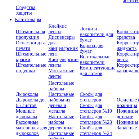
антисе
Средства
защиты
Канцтовары
Клейкие
Лотки и
Штемпельная
ленты
Корректи
накопители для
продукция
Диспенсеры
средства
бумаг
Оснастки для
для
Корректи
Короба для
печати
канцелярских
жидкость
бумаг
Штемпельные
лент
Корректи
Вертикальные
краски
Канцелярские
лента
накопители
Штемпельные
ленты
Корректи
Комплектующие
подушки
Монтажные
карандаш
для лотков
ленты
Настольные
наборы
Дыроколы
Настольные
Скобы для
Дыроколы до
наборы из
степлеров
Офисные 
65 листов
дерева и
Скобы для
ножницы
Мощные
металла
степлеров №10
Ножницы
дыроколы
Настольные
Скобы для
детские
Расходные
наборы
степлеров №23
Ножницы
материалы для
деревянные
Скобы для
Запасные 
дыроколов
Настольные
степлеров №24
наборы