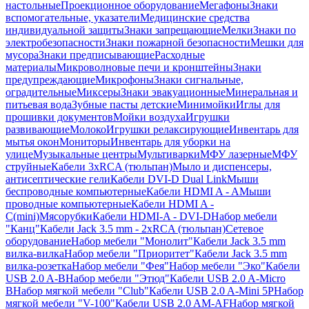
настольные
Проекционное оборудование
Мегафоны
Знаки
вспомогательные, указатели
Медицинские средства
индивидуальной защиты
Знаки запрещающие
Мелки
Знаки по
электробезопасности
Знаки пожарной безопасности
Мешки для
мусора
Знаки предписывающие
Расходные
материалы
Микроволновые печи и кронштейны
Знаки
предупреждающие
Микрофоны
Знаки сигнальные,
оградительные
Миксеры
Знаки эвакуационные
Минеральная и
питьевая вода
Зубные пасты детские
Минимойки
Иглы для
прошивки документов
Мойки воздуха
Игрушки
развивающие
Молоко
Игрушки релаксирующие
Инвентарь для
мытья окон
Мониторы
Инвентарь для уборки на
улице
Музыкальные центры
Мультиварки
МФУ лазерные
МФУ
струйные
Кабели 3xRCA (тюльпан)
Мыло и диспенсеры,
антисептические гели
Кабели DVI-D Dual Link
Мыши
беспроводные компьютерные
Кабели HDMI A - A
Мыши
проводные компьютерные
Кабели HDMI A -
C(mini)
Мясорубки
Кабели HDMI-A - DVI-D
Набор мебели
"Канц"
Кабели Jack 3.5 mm - 2xRCA (тюльпан)
Сетевое
оборудование
Набор мебели "Монолит"
Кабели Jack 3.5 mm
вилка-вилка
Набор мебели "Приоритет"
Кабели Jack 3.5 mm
вилка-розетка
Набор мебели "Фея"
Набор мебели "Эко"
Кабели
USB 2.0 A-B
Набор мебели "Этюд"
Кабели USB 2.0 A-Micro
B
Набор мягкой мебели "Club"
Кабели USB 2.0 A-Mini 5P
Набор
мягкой мебели "V-100"
Кабели USB 2.0 AM-AF
Набор мягкой