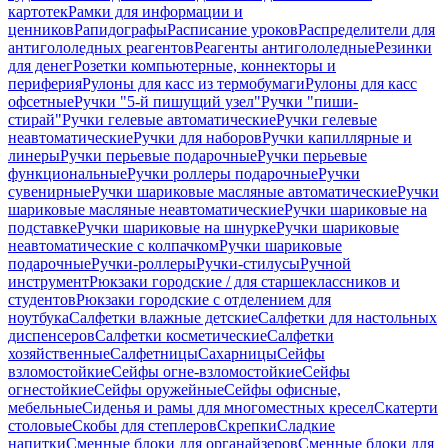
картотек
Рамки для информации и
ценников
Рапидографы
Расписание уроков
Распределители для
антигололедных реагентов
Реагенты антигололедные
Резинки
для денег
Розетки компьютерные, коннекторы и
периферия
Рулоны для касс из термобумаги
Рулоны для касс
офсетные
Ручки "5-й пишущий узел"
Ручки "пиши-
стирай"
Ручки гелевые автоматические
Ручки гелевые
неавтоматические
Ручки для наборов
Ручки капиллярные и
линеры
Ручки перьевые подарочные
Ручки перьевые
функциональные
Ручки роллеры подарочные
Ручки
сувенирные
Ручки шариковые масляные автоматические
Ручки
шариковые масляные неавтоматические
Ручки шариковые на
подставке
Ручки шариковые на шнурке
Ручки шариковые
неавтоматические с колпачком
Ручки шариковые
подарочные
Ручки-роллеры
Ручки-стилусы
Ручной
инструмент
Рюкзаки городские / для старшеклассников и
студентов
Рюкзаки городские с отделением для
ноутбука
Салфетки влажные детские
Салфетки для настольных
диспенсеров
Салфетки косметические
Салфетки
хозяйственные
Салфетницы
Сахарницы
Сейфы
взломостойкие
Сейфы огне-взломостойкие
Сейфы
огнестойкие
Сейфы оружейные
Сейфы офисные,
мебельные
Сиденья и рамы для многоместных кресел
Скатерти
столовые
Скобы для степлеров
Скрепки
Сладкие
напитки
Сменные блоки для органайзеров
Сменные блоки для