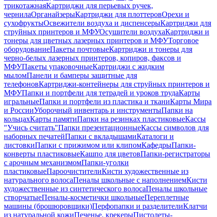
трикотажная
Картриджи для перьевых ручек,
чернила
Органайзеры
Картриджи для плоттеров
Орехи и
сухофрукты
Освежители воздуха и диспенсеры
Картриджи для
струйных принтеров и МФУ
Осушители воздуха
Картриджи и
тонеры для цветных лазерных принтеров и МФУ
Торговое
оборудование
Пакеты почтовые
Картриджи и тонеры для
черно-белых лазерных принтеров, копиров, факсов и
МФУ
Пакеты упаковочные
Картриджи с жидким
мылом
Панели и бамперы защитные для
телефонов
Картриджи-контейнеры для струйных принтеров и
МФУ
Папки и портфели для тетрадей и уроков труда
Карты
игральные
Папки и портфели из пластика и ткани
Карты Мира
и России
Уборочный инвентарь и инструменты
Папки на
кольцах
Карты памяти
Папки на резинках пластиковые
Кассы
"Учись считать"
Папки презентационные
Кассы символов для
наборных печатей
Папки с вкладышами
Каталоги и
листовки
Папки с прижимом или клипом
Кафедры
Папки-
конверты пластиковые
Кашпо для цветов
Папки-регистраторы
с арочным механизмом
Папки-уголки
пластиковые
Пароочистители
Кисти художественные из
натурального волоса
Пеналы школьные с наполнением
Кисти
художественные из синтетического волоса
Пеналы школьные
створчатые
Пеналы-косметички школьные
Переплетные
машины (брошюровщики)
Перфопапки и разделители
Клатчи
из натуральной кожи
Печенье, крекеры
Пистолеты-