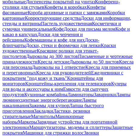
мобильные
Диспенсеры покрытий на унитаз
Конференц-
столики для стульев
Конфеты в коробках
Конфеты
фасованные
Короба архивные и папки с завязками
Коробки
картонные
Корректирующие средства
Доски для информации,
стенды и витрины
Пастель художественная
Косметички и
сумочки универсальные
Кофе
Доски для письма мелом
Кофе и
какао в капсулах
Доски для черчения и
рейсшины
Кофемашины и кофе для них
Доски-
флипчарты
Доски, стеки и формочки для лепки
Краски
художественные
Красящие ролики для этикет-
пистолетов
Дыроколы до 300 листов
Письменные и чертежные
принадлежности
Кресла детские
Дыроколы до 50 листов
Кресла
для персонала
Дыроколы на 1 отверстие
Кресла для приемных
и переговорных
Кресла для руководителей
Ежедневники с
покрытием "под кожу и ткань"
Кронштейны для
мониторов
Кронштейны-крепления для телевизоров
Кулеры
для воды и аксессуары к ним
Емкости для сыпучих
продуктов
Кухонные комбайны
Ламинаторы
Заварники
Лампы
люминесцентные энергосберегающие
Лампы
накаливания
Зажимы для купюр
Лапша быстрого
приготовления
Закладки
Ластики, резинки
стирательные
Магнитолы
Маникюрные
наборы
Маркеры
Зарядные устройства для портативной
электроники
Маршрутизаторы, модемы и сплиттеры
Защитные
покрытия
Машинки для стрижки волос
Звонки