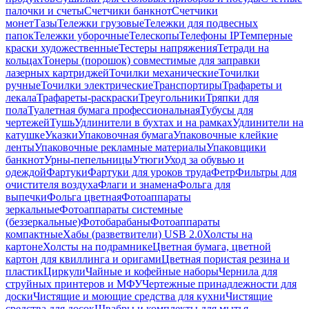
палочки и счеты
Счетчики банкнот
Счетчики
монет
Тазы
Тележки грузовые
Тележки для подвесных
папок
Тележки уборочные
Телескопы
Телефоны IP
Темперные
краски художественные
Тестеры напряжения
Тетради на
кольцах
Тонеры (порошок) совместимые для заправки
лазерных картриджей
Точилки механические
Точилки
ручные
Точилки электрические
Транспортиры
Трафареты и
лекала
Трафареты-раскраски
Треугольники
Тряпки для
пола
Туалетная бумага профессиональная
Тубусы для
чертежей
Тушь
Удлинители в бухтах и на рамках
Удлинители на
катушке
Указки
Упаковочная бумага
Упаковочные клейкие
ленты
Упаковочные рекламные материалы
Упаковщики
банкнот
Урны-пепельницы
Утюги
Уход за обувью и
одеждой
Фартуки
Фартуки для уроков труда
Фетр
Фильтры для
очистителя воздуха
Флаги и знамена
Фольга для
выпечки
Фольга цветная
Фотоаппараты
зеркальные
Фотоаппараты системные
(беззеркальные)
Фотобарабаны
Фотоаппараты
компактные
Хабы (разветвители) USB 2.0
Холсты на
картоне
Холсты на подрамнике
Цветная бумага, цветной
картон для квиллинга и оригами
Цветная пористая резина и
пластик
Циркули
Чайные и кофейные наборы
Чернила для
струйных принтеров и МФУ
Чертежные принадлежности для
доски
Чистящие и моющие средства для кухни
Чистящие
средства для досок
Швабры и комплекты для мытья