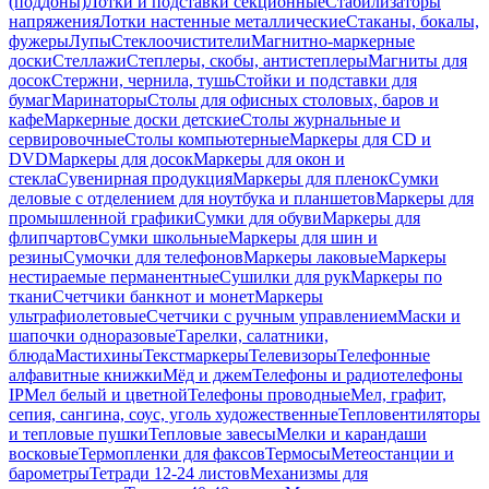
(поддоны)
Лотки и подставки секционные
Стабилизаторы
напряжения
Лотки настенные металлические
Стаканы, бокалы,
фужеры
Лупы
Стеклоочистители
Магнитно-маркерные
доски
Стеллажи
Степлеры, скобы, антистеплеры
Магниты для
досок
Стержни, чернила, тушь
Стойки и подставки для
бумаг
Маринаторы
Столы для офисных столовых, баров и
кафе
Маркерные доски детские
Столы журнальные и
сервировочные
Столы компьютерные
Маркеры для CD и
DVD
Маркеры для досок
Маркеры для окон и
стекла
Сувенирная продукция
Маркеры для пленок
Сумки
деловые с отделением для ноутбука и планшетов
Маркеры для
промышленной графики
Сумки для обуви
Маркеры для
флипчартов
Сумки школьные
Маркеры для шин и
резины
Сумочки для телефонов
Маркеры лаковые
Маркеры
нестираемые перманентные
Сушилки для рук
Маркеры по
ткани
Счетчики банкнот и монет
Маркеры
ультрафиолетовые
Счетчики с ручным управлением
Маски и
шапочки одноразовые
Тарелки, салатники,
блюда
Мастихины
Текстмаркеры
Телевизоры
Телефонные
алфавитные книжки
Мёд и джем
Телефоны и радиотелефоны
IP
Мел белый и цветной
Телефоны проводные
Мел, графит,
сепия, сангина, соус, уголь художественные
Тепловентиляторы
и тепловые пушки
Тепловые завесы
Мелки и карандаши
восковые
Термопленки для факсов
Термосы
Метеостанции и
барометры
Тетради 12-24 листов
Механизмы для