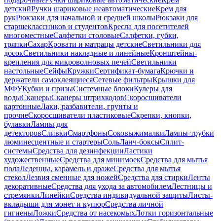
детский
Ручки шариковые неавтоматические
Крем для
рук
Рюкзаки для начальной и средней школы
Рюкзаки для
старшеклассников и студентов
Кресла для посетителей
многоместные
Салфетки столовые
Салфетки, губки,
тряпки
Сахар
Кровати и матрацы детские
Светильники для
досок
Светильники накладные и линейные
Кронштейны-
крепления для микроволновых печей
Светильники
настольные
Сейфы
Кружки
Сертификат-бумага
Крючки и
держатели самоклеящиеся
Сетевые фильтры
Крышки для
МФУ
Кубки и призы
Системные блоки
Кулеры для
воды
Сканеры
Сканеры штрихкодов
Скоросшиватели
картонные
Лаки, разбавители, грунты и
прочие
Скоросшиватели пластиковые
Скрепки, кнопки,
булавки
Лампы для
детекторов
Сливки
Смартфоны
Соковыжималки
Лампы-трубки
люминесцентные и стартеры
Соль
Ланч-боксы
Сплит-
системы
Средства для дезинфекции
Ластики
художественные
Средства для минимоек
Средства для мытья
пола
Леденцы, карамель и драже
Средства для мытья
стекол
Лезвия сменные для ножей
Средства для стирки
Ленты
декоративные
Средства для ухода за автомобилем
Лестницы и
стремянки
Линейки
Средства индивидуальной защиты
Листы-
вкладыши для монет и купюр
Средства личной
гигиены
Ложки
Средства от насекомых
Лотки горизонтальные