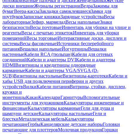
обложкой
Ватные палочки и диски
Еженедельники
Жесткие
диски внешние
Журналы регистрации
Ведра
Зажимы для
бумаг
Веера-кассы
Закладки самоклеящиеся
Замки для
ноутбуков
Записные книжки
Зарядные устройства
Весы
лабораторные
Зефир, мармелад
Весы напольные
Знаки
безопасности
Весы почтовые
Инвентарь для уборки на улице и
реагенты
Весы с печатью этикеток
Инвентарь для уборки
помещений
Весы торговые
Интерактивные доски, дисплеи и
системы
Весы фасовочные
Источники бесперебойного
питания
Вешалки напольные
Йогуртницы
Вешалки
настенные
Кабели RCA (тюльпан)
Кабели для сетевых
соединений
Кабели и адаптеры DVI
Кабели и адаптеры
HDMI
Визитницы и кредитницы однорядные
карманные
Кабели и адаптеры VGA/SVGA (D-
SUB)
Визитницы настольные
Визитницы-картотеки
Кабели и
хабы USB для подключения периферии и других
устройств
Вилки
Кабели питания
Витрины, стойки, дисплеи,
кружки и
монетницы
Какао
Календари
Гарнитуры
Вспомогательные
инструменты для художников
Калькуляторы инженерные и
финансовые
Калькуляторы карманные
Гели для душа и
шампуни детские
Калькуляторы настольные
Гели и
блестки
Металлическая мебель
Калькуляторы
печатающие
Гербы
Канцелярские детские наборы
Головки
печатающие для плоттеров
Молочная продукция
Горшки