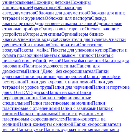
универсальные
Ножницы детские
Ножницы
канцелярские
Нумераторы
Обложки для
автодокументов
Обложки для документов
Обложки для книг,
тетрадей и журналов
Обложки для паспорта
Одежда
влагозащитная
Одноразовые стаканы и чашки
Одноразовые
столовые приборы
Одноразовые тарелки
Опечатывающие
устройства
Опоры для спины
Органайзеры бизнес-
класса
Освежители воздуха
Освежители для туалета
Оснастки
для печатей и штампов
Отпариватели
Очистители
воздуха
Пакеты "майка"
Пакеты для упаковки купюр
Пакеты и
бумага подарочные
Пакеты с замком "зиплок"
Пакеты с
петлевой и вырубной ручкой
Пакеты фасовочные
Палитры для
рисования
Палитры художественные
Панели для
демосистем
Папки "Дело" без скоросшивателя
Папки
адресные
Папки архивные для переплета
Папки для кафе и
ресторанов
Папки для курсовых и дипломов
Папки для
тетрадей и уроков труда
Папки для черчения
Папки и портмоне
для CD и DVD дисков
Папки из кожи
Папки
перфорированные
Папки перфорированные
специальные
Папки пластиковые на молнии
Папки
пластиковые с отделениями
Папки с завязками
Папки с
клипом
Папки с прижимом
Папки с пружинным и
пластиковым скоросшивателем
Папки-конверты на
молнии
Папки-конверты с кнопкой
Папки-скоросшиватели
мягкие
Папки-сумки
Пастель художественная маслянная и