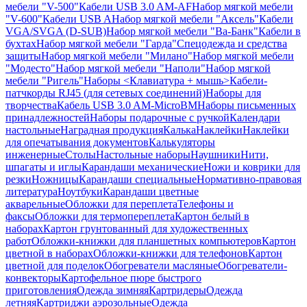
мебели "V-500"
Кабели USB 3.0 AM-AF
Набор мягкой мебели
"V-600"
Кабели USB A
Набор мягкой мебели "Аксель"
Кабели
VGA/SVGA (D-SUB)
Набор мягкой мебели "Ва-Банк"
Кабели в
бухтах
Набор мягкой мебели "Гарда"
Спецодежда и средства
защиты
Набор мягкой мебели "Милано"
Набор мягкой мебели
"Модесто"
Набор мягкой мебели "Наполи"
Набор мягкой
мебели "Ригель"
Наборы <Клавиатура + мышь>
Кабели-
патчкорды RJ45 (для сетевых соединений)
Наборы для
творчества
Кабель USB 3.0 AM-MicroBM
Наборы письменных
принадлежностей
Наборы подарочные с ручкой
Календари
настольные
Наградная продукция
Калька
Наклейки
Наклейки
для опечатывания документов
Калькуляторы
инженерные
Столы
Настольные наборы
Наушники
Нити,
шпагаты и иглы
Карандаши механические
Ножи и коврики для
резки
Ножницы
Карандаши специальные
Нормативно-правовая
литература
Ноутбуки
Карандаши цветные
акварельные
Обложки для переплета
Телефоны и
факсы
Обложки для термопереплета
Картон белый в
наборах
Картон грунтованный для художественных
работ
Обложки-книжки для планшетных компьютеров
Картон
цветной в наборах
Обложки-книжки для телефонов
Картон
цветной для поделок
Обогреватели масляные
Обогреватели-
конвекторы
Картофельное пюре быстрого
приготовления
Одежда зимняя
Картридеры
Одежда
летняя
Картриджи аэрозольные
Одежда