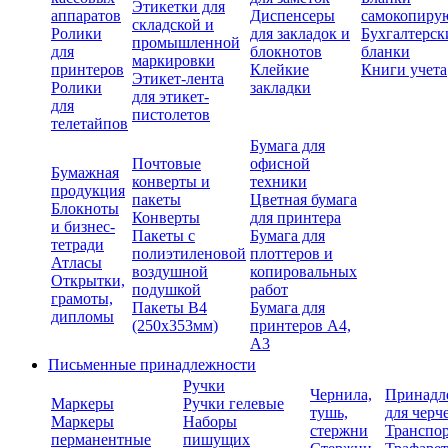
Этикетки для
аппаратов
Диспенсеры
самокопиру
складской и
Ролики
для закладок и
Бухгалтерск
промышленной
для
блокнотов
бланки
маркировки
принтеров
Клейкие
Книги учета
Этикет-лента
Ролики
закладки
для этикет-
для
пистолетов
телетайпов
Бумага для
Почтовые
офисной
Бумажная
конверты и
техники
продукция
пакеты
Цветная бумага
Блокноты
Конверты
для принтера
и бизнес-
Пакеты с
Бумага для
тетради
полиэтиленовой
плоттеров и
Атласы
воздушной
копировальных
Открытки,
подушкой
работ
грамоты,
Пакеты В4
Бумага для
дипломы
(250х353мм)
принтеров А4,
А3
Письменные принадлежности
Ручки
Чернила,
Принадл
Маркеры
Ручки гелевые
тушь,
для черч
Маркеры
Наборы
стержни
Транспо
перманентные
пишущих