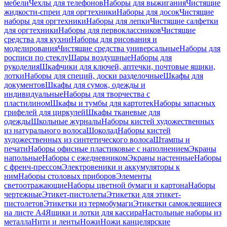
мебели
Чехлы для телефонов
Наборы для выжигания
Чистящие
жидкости-спреи для оргтехники
Наборы для досок
Чистящие
наборы для оргтехники
Наборы для лепки
Чистящие салфетки
для оргтехники
Наборы для первоклассников
Чистящие
средства для кухни
Наборы для рисования и
моделирования
Чистящие средства универсальные
Наборы для
росписи по стеклу
Шары воздушные
Наборы для
рукоделия
Шкафчики для ключей, аптечки, почтовые ящики,
лотки
Наборы для специй, доски разделочные
Шкафы для
документов
Шкафы для сумок, одежды и
индивидуальные
Наборы для творчества с
пластилином
Шкафы и тумбы для картотек
Наборы запасных
грифелей для циркулей
Шкафы тканевые для
одежды
Школьные журналы
Наборы кистей художественных
из натурального волоса
Шоколад
Наборы кистей
художественных из синтетического волоса
Штампы и
печати
Наборы офисные пластиковые с наполнением
Экраны
напольные
Наборы с ежедневником
Экраны настенные
Наборы
с френч-прессом
Электровеники и аккумуляторы к
ним
Наборы столовых приборов
Элементы
светоотражающие
Наборы цветной бумаги и картона
Наборы
чертежные
Этикет-пистолеты
Этикетки для этикет-
пистолетов
Этикетки из термобумаги
Этикетки самоклеящиеся
на листе А4
Ящики и лотки для кассира
Настольные наборы из
металла
Нити и ленты
Ножи
Ножи канцелярские