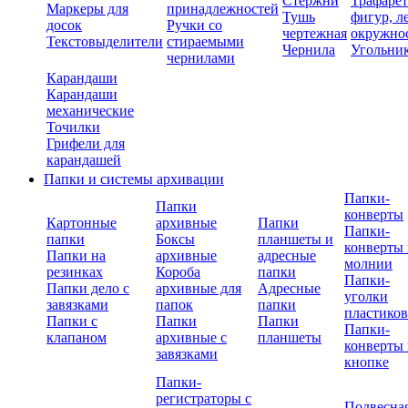
Стержни
Трафаре
Маркеры для
принадлежностей
Тушь
фигур, л
досок
Ручки со
чертежная
окружно
Текстовыделители
стираемыми
Чернила
Угольни
чернилами
Карандаши
Карандаши
механические
Точилки
Грифели для
карандашей
Папки и системы архивации
Папки-
Папки
конверты
Картонные
архивные
Папки
Папки-
папки
Боксы
планшеты и
конверты 
Папки на
архивные
адресные
молнии
резинках
Короба
папки
Папки-
Папки дело с
архивные для
Адресные
уголки
завязками
папок
папки
пластико
Папки с
Папки
Папки
Папки-
клапаном
архивные с
планшеты
конверты 
завязками
кнопке
Папки-
регистраторы с
Подвесна