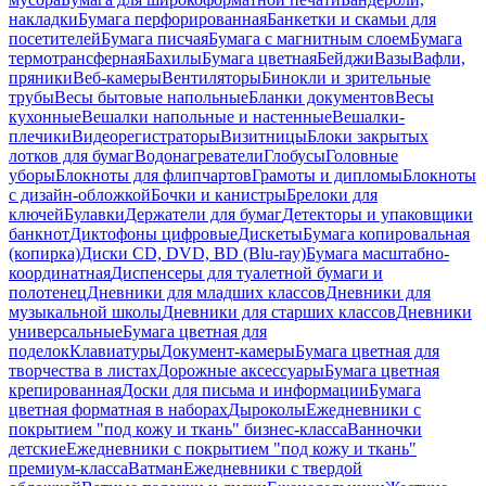
накладки
Бумага перфорированная
Банкетки и скамьи для
посетителей
Бумага писчая
Бумага с магнитным слоем
Бумага
термотрансферная
Бахилы
Бумага цветная
Бейджи
Вазы
Вафли,
пряники
Веб-камеры
Вентиляторы
Бинокли и зрительные
трубы
Весы бытовые напольные
Бланки документов
Весы
кухонные
Вешалки напольные и настенные
Вешалки-
плечики
Видеорегистраторы
Визитницы
Блоки закрытых
лотков для бумаг
Водонагреватели
Глобусы
Головные
уборы
Блокноты для флипчартов
Грамоты и дипломы
Блокноты
с дизайн-обложкой
Бочки и канистры
Брелоки для
ключей
Булавки
Держатели для бумаг
Детекторы и упаковщики
банкнот
Диктофоны цифровые
Дискеты
Бумага копировальная
(копирка)
Диски CD, DVD, BD (Blu-ray)
Бумага масштабно-
координатная
Диспенсеры для туалетной бумаги и
полотенец
Дневники для младших классов
Дневники для
музыкальной школы
Дневники для старших классов
Дневники
универсальные
Бумага цветная для
поделок
Клавиатуры
Документ-камеры
Бумага цветная для
творчества в листах
Дорожные аксессуары
Бумага цветная
крепированная
Доски для письма и информации
Бумага
цветная форматная в наборах
Дыроколы
Ежедневники с
покрытием "под кожу и ткань" бизнес-класса
Ванночки
детские
Ежедневники с покрытием "под кожу и ткань"
премиум-класса
Ватман
Ежедневники с твердой