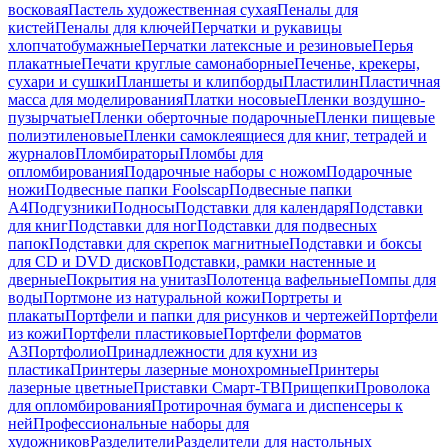
восковая
Пастель художественная сухая
Пеналы для
кистей
Пеналы для ключей
Перчатки и рукавицы
хлопчатобумажные
Перчатки латексные и резиновые
Перья
плакатные
Печати круглые самонаборные
Печенье, крекеры,
сухари и сушки
Планшеты и клипборды
Пластилин
Пластичная
масса для моделирования
Платки носовые
Пленки воздушно-
пузырчатые
Пленки оберточные подарочные
Пленки пищевые
полиэтиленовые
Пленки самоклеящиеся для книг, тетрадей и
журналов
Пломбираторы
Пломбы для
опломбирования
Подарочные наборы с ножом
Подарочные
ножи
Подвесные папки Foolscap
Подвесные папки
А4
Подгузники
Подносы
Подставки для календаря
Подставки
для книг
Подставки для ног
Подставки для подвесных
папок
Подставки для скрепок магнитные
Подставки и боксы
для CD и DVD дисков
Подставки, рамки настенные и
дверные
Покрытия на унитаз
Полотенца вафельные
Помпы для
воды
Портмоне из натуральной кожи
Портреты и
плакаты
Портфели и папки для рисунков и чертежей
Портфели
из кожи
Портфели пластиковые
Портфели форматов
А3
Портфолио
Принадлежности для кухни из
пластика
Принтеры лазерные монохромные
Принтеры
лазерные цветные
Приставки Смарт-ТВ
Прищепки
Проволока
для опломбирования
Протирочная бумага и диспенсеры к
ней
Профессиональные наборы для
художников
Разделители
Разделители для настольных