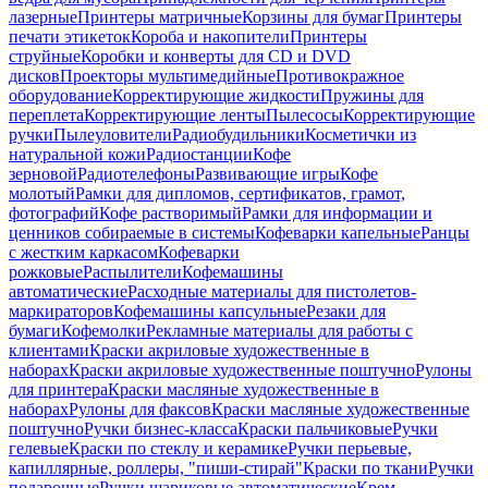
лазерные
Принтеры матричные
Корзины для бумаг
Принтеры
печати этикеток
Короба и накопители
Принтеры
струйные
Коробки и конверты для CD и DVD
дисков
Проекторы мультимедийные
Противокражное
оборудование
Корректирующие жидкости
Пружины для
переплета
Корректирующие ленты
Пылесосы
Корректирующие
ручки
Пылеуловители
Радиобудильники
Косметички из
натуральной кожи
Радиостанции
Кофе
зерновой
Радиотелефоны
Развивающие игры
Кофе
молотый
Рамки для дипломов, сертификатов, грамот,
фотографий
Кофе растворимый
Рамки для информации и
ценников собираемые в системы
Кофеварки капельные
Ранцы
с жестким каркасом
Кофеварки
рожковые
Распылители
Кофемашины
автоматические
Расходные материалы для пистолетов-
маркираторов
Кофемашины капсульные
Резаки для
бумаги
Кофемолки
Рекламные материалы для работы с
клиентами
Краски акриловые художественные в
наборах
Краски акриловые художественные поштучно
Рулоны
для принтера
Краски масляные художественные в
наборах
Рулоны для факсов
Краски масляные художественные
поштучно
Ручки бизнес-класса
Краски пальчиковые
Ручки
гелевые
Краски по стеклу и керамике
Ручки перьевые,
капиллярные, роллеры, "пиши-стирай"
Краски по ткани
Ручки
подарочные
Ручки шариковые автоматические
Крем