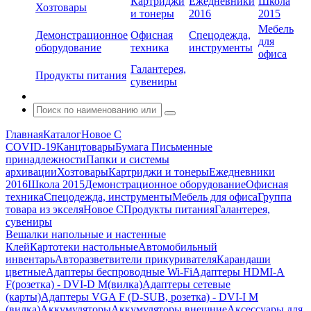
Картриджи
Ежедневники
Школа
Хозтовары
и тонеры
2016
2015
Мебель
Демонстрационное
Офисная
Спецодежда,
для
оборудование
техника
инструменты
офиса
Галантерея,
Продукты питания
сувениры
Главная
Каталог
Новое С
COVID-19
Канцтовары
Бумага
Письменные
принадлежности
Папки и системы
архивации
Хозтовары
Картриджи и тонеры
Ежедневники
2016
Школа 2015
Демонстрационное оборудование
Офисная
техника
Спецодежда, инструменты
Мебель для офиса
Группа
товара из экселя
Новое С
Продукты питания
Галантерея,
сувениры
Вешалки напольные и настенные
Клей
Картотеки настольные
Автомобильный
инвентарь
Авторазветвители прикуривателя
Карандаши
цветные
Адаптеры беспроводные Wi-Fi
Адаптеры HDMI-A
F(розетка) - DVI-D M(вилка)
Адаптеры сетевые
(карты)
Адаптеры VGA F (D-SUB, розетка) - DVI-I M
(вилка)
Аккумуляторы
Аккумуляторы внешние
Аксессуары для