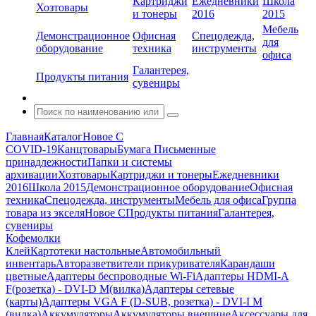
Картриджи
Ежедневники
Школа
Хозтовары
и тонеры
2016
2015
Мебель
Демонстрационное
Офисная
Спецодежда,
для
оборудование
техника
инструменты
офиса
Галантерея,
Продукты питания
сувениры
Главная
Каталог
Новое С
COVID-19
Канцтовары
Бумага
Письменные
принадлежности
Папки и системы
архивации
Хозтовары
Картриджи и тонеры
Ежедневники
2016
Школа 2015
Демонстрационное оборудование
Офисная
техника
Спецодежда, инструменты
Мебель для офиса
Группа
товара из экселя
Новое С
Продукты питания
Галантерея,
сувениры
Кофемолки
Клей
Картотеки настольные
Автомобильный
инвентарь
Авторазветвители прикуривателя
Карандаши
цветные
Адаптеры беспроводные Wi-Fi
Адаптеры HDMI-A
F(розетка) - DVI-D M(вилка)
Адаптеры сетевые
(карты)
Адаптеры VGA F (D-SUB, розетка) - DVI-I M
(вилка)
Аккумуляторы
Аккумуляторы внешние
Аксессуары для