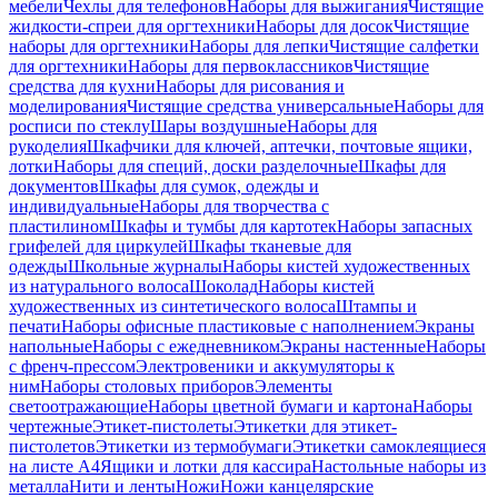
мебели
Чехлы для телефонов
Наборы для выжигания
Чистящие
жидкости-спреи для оргтехники
Наборы для досок
Чистящие
наборы для оргтехники
Наборы для лепки
Чистящие салфетки
для оргтехники
Наборы для первоклассников
Чистящие
средства для кухни
Наборы для рисования и
моделирования
Чистящие средства универсальные
Наборы для
росписи по стеклу
Шары воздушные
Наборы для
рукоделия
Шкафчики для ключей, аптечки, почтовые ящики,
лотки
Наборы для специй, доски разделочные
Шкафы для
документов
Шкафы для сумок, одежды и
индивидуальные
Наборы для творчества с
пластилином
Шкафы и тумбы для картотек
Наборы запасных
грифелей для циркулей
Шкафы тканевые для
одежды
Школьные журналы
Наборы кистей художественных
из натурального волоса
Шоколад
Наборы кистей
художественных из синтетического волоса
Штампы и
печати
Наборы офисные пластиковые с наполнением
Экраны
напольные
Наборы с ежедневником
Экраны настенные
Наборы
с френч-прессом
Электровеники и аккумуляторы к
ним
Наборы столовых приборов
Элементы
светоотражающие
Наборы цветной бумаги и картона
Наборы
чертежные
Этикет-пистолеты
Этикетки для этикет-
пистолетов
Этикетки из термобумаги
Этикетки самоклеящиеся
на листе А4
Ящики и лотки для кассира
Настольные наборы из
металла
Нити и ленты
Ножи
Ножи канцелярские