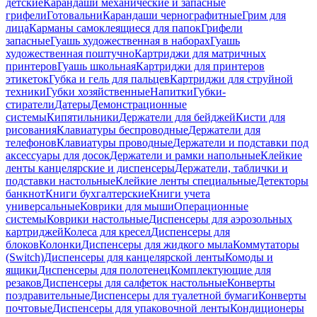
детские
Карандаши механические и запасные
грифели
Готовальни
Карандаши чернографитные
Грим для
лица
Карманы самоклеящиеся для папок
Грифели
запасные
Гуашь художественная в наборах
Гуашь
художественная поштучно
Картриджи для матричных
принтеров
Гуашь школьная
Картриджи для принтеров
этикеток
Губка и гель для пальцев
Картриджи для струйной
техники
Губки хозяйственные
Напитки
Губки-
стиратели
Датеры
Демонстрационные
системы
Кипятильники
Держатели для бейджей
Кисти для
рисования
Клавиатуры беспроводные
Держатели для
телефонов
Клавиатуры проводные
Держатели и подставки под
аксессуары для досок
Держатели и рамки напольные
Клейкие
ленты канцелярские и диспенсеры
Держатели, таблички и
подставки настольные
Клейкие ленты специальные
Детекторы
банкнот
Книги бухгалтерские
Книги учета
универсальные
Коврики для мыши
Операционные
системы
Коврики настольные
Диспенсеры для аэрозольных
картриджей
Колеса для кресел
Диспенсеры для
блоков
Колонки
Диспенсеры для жидкого мыла
Коммутаторы
(Switch)
Диспенсеры для канцелярской ленты
Комоды и
ящики
Диспенсеры для полотенец
Комплектующие для
резаков
Диспенсеры для салфеток настольные
Конверты
поздравительные
Диспенсеры для туалетной бумаги
Конверты
почтовые
Диспенсеры для упаковочной ленты
Кондиционеры