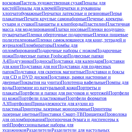
восковая
Пастель художественная сухая
Пеналы для
кистей
Пеналы для ключей
Перчатки и рукавицы
хлопчатобумажные
Перчатки латексные и резиновые
Перья
плакатные
Печати круглые самонаборные
Печенье, крекеры,
сухари и сушки
Планшеты и клипборды
Пластилин
Пластичная
масса для моделирования
Платки носовые
Пленки воздушно-
пузырчатые
Пленки оберточные подарочные
Пленки пищевые
полиэтиленовые
Пленки самоклеящиеся для книг, тетрадей и
журналов
Пломбираторы
Пломбы для
опломбирования
Подарочные наборы с ножом
Подарочные
ножи
Подвесные папки Foolscap
Подвесные папки
А4
Подгузники
Подносы
Подставки для календаря
Подставки
для книг
Подставки для ног
Подставки для подвесных
папок
Подставки для скрепок магнитные
Подставки и боксы
для CD и DVD дисков
Подставки, рамки настенные и
дверные
Покрытия на унитаз
Полотенца вафельные
Помпы для
воды
Портмоне из натуральной кожи
Портреты и
плакаты
Портфели и папки для рисунков и чертежей
Портфели
из кожи
Портфели пластиковые
Портфели форматов
А3
Портфолио
Принадлежности для кухни из
пластика
Принтеры лазерные монохромные
Принтеры
лазерные цветные
Приставки Смарт-ТВ
Прищепки
Проволока
для опломбирования
Протирочная бумага и диспенсеры к
ней
Профессиональные наборы для
художников
Разделители
Разделители для настольных