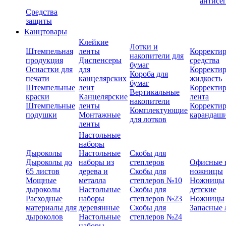
антисе
Средства
защиты
Канцтовары
Клейкие
Лотки и
Штемпельная
ленты
Корректи
накопители для
продукция
Диспенсеры
средства
бумаг
Оснастки для
для
Корректи
Короба для
печати
канцелярских
жидкость
бумаг
Штемпельные
лент
Корректи
Вертикальные
краски
Канцелярские
лента
накопители
Штемпельные
ленты
Корректи
Комплектующие
подушки
Монтажные
карандаш
для лотков
ленты
Настольные
наборы
Дыроколы
Настольные
Скобы для
Дыроколы до
наборы из
степлеров
Офисные 
65 листов
дерева и
Скобы для
ножницы
Мощные
металла
степлеров №10
Ножницы
дыроколы
Настольные
Скобы для
детские
Расходные
наборы
степлеров №23
Ножницы
материалы для
деревянные
Скобы для
Запасные 
дыроколов
Настольные
степлеров №24
наборы