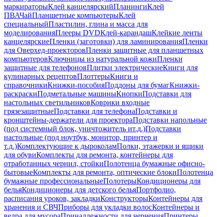
маркираторы
Клей канцелярский
Планинги
Клей
ПВА
Чай
Планшетные компьютеры
Клей
специальный
Пластилин, глина и масса для
моделирования
Плееры DVD
Клей-карандаш
Клейкие ленты
канцелярские
Пленки (заготовки) для ламинирования
Пленки
для Оверхед-проекторов
Пленки защитные для планшетных
компьютеров
Ключницы из натуральной кожи
Пленки
защитные для телефонов
Плитки электрические
Книги для
кулинарных рецептов
Плоттеры
Книги и
справочники
Книжки-пособия
Поддоны для бумаг
Книжки-
раскраски
Подметальные машины
Кнопки
Подставки для
настольных светильников
Коврики входные
грязезащитные
Подставки для телефона
Подставки и
кронштейны-держатели для проектора
Подставки напольные
(под системный блок, уничтожитель ит.д.)
Подставки
настольные (под ноутбук, монитор, принтер и
т.д.)
Комплектующие к дыроколам
Полки, этажерки и ящики
для обуви
Комплекты для ремонта, контейнеры для
отработанных чернил, стойки
Полотенца бумажные офисно-
бытовые
Комплекты для ремонта, оптические блоки
Полотенца
бумажные профессиональные
Полотеры
Кондиционеры для
белья
Кондиционеры для детского белья
Портфолио,
расписания уроков, закладки
Конструкторы
Контейнеры для
хранения и СВЧ
Приборы для укладки волос
Контейнеры и
ведра для мусора
Принадлежности для черчения
Принтеры