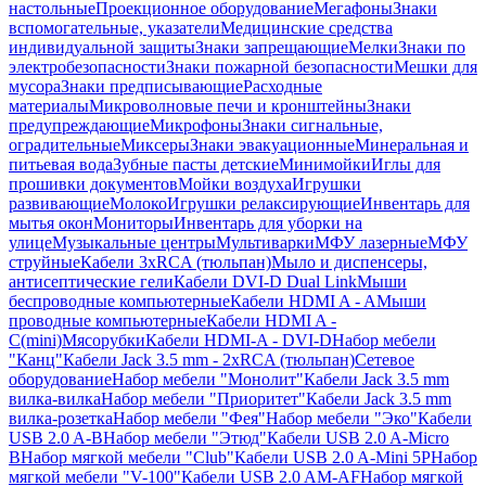
настольные
Проекционное оборудование
Мегафоны
Знаки
вспомогательные, указатели
Медицинские средства
индивидуальной защиты
Знаки запрещающие
Мелки
Знаки по
электробезопасности
Знаки пожарной безопасности
Мешки для
мусора
Знаки предписывающие
Расходные
материалы
Микроволновые печи и кронштейны
Знаки
предупреждающие
Микрофоны
Знаки сигнальные,
оградительные
Миксеры
Знаки эвакуационные
Минеральная и
питьевая вода
Зубные пасты детские
Минимойки
Иглы для
прошивки документов
Мойки воздуха
Игрушки
развивающие
Молоко
Игрушки релаксирующие
Инвентарь для
мытья окон
Мониторы
Инвентарь для уборки на
улице
Музыкальные центры
Мультиварки
МФУ лазерные
МФУ
струйные
Кабели 3xRCA (тюльпан)
Мыло и диспенсеры,
антисептические гели
Кабели DVI-D Dual Link
Мыши
беспроводные компьютерные
Кабели HDMI A - A
Мыши
проводные компьютерные
Кабели HDMI A -
C(mini)
Мясорубки
Кабели HDMI-A - DVI-D
Набор мебели
"Канц"
Кабели Jack 3.5 mm - 2xRCA (тюльпан)
Сетевое
оборудование
Набор мебели "Монолит"
Кабели Jack 3.5 mm
вилка-вилка
Набор мебели "Приоритет"
Кабели Jack 3.5 mm
вилка-розетка
Набор мебели "Фея"
Набор мебели "Эко"
Кабели
USB 2.0 A-B
Набор мебели "Этюд"
Кабели USB 2.0 A-Micro
B
Набор мягкой мебели "Club"
Кабели USB 2.0 A-Mini 5P
Набор
мягкой мебели "V-100"
Кабели USB 2.0 AM-AF
Набор мягкой