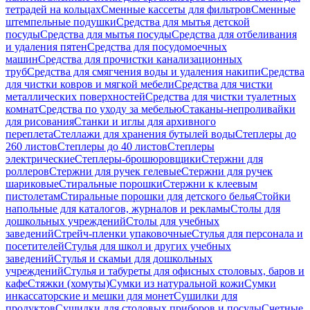
тетрадей на кольцах
Сменные кассеты для фильтров
Сменные
штемпельные подушки
Средства для мытья детской
посуды
Средства для мытья посуды
Средства для отбеливания
и удаления пятен
Средства для посудомоечных
машин
Средства для прочистки канализационных
труб
Средства для смягчения воды и удаления накипи
Средства
для чистки ковров и мягкой мебели
Средства для чистки
металлических поверхностей
Средства для чистки туалетных
комнат
Средства по уходу за мебелью
Стаканы-непроливайки
для рисования
Станки и иглы для архивного
переплета
Стеллажи для хранения бутылей воды
Степлеры до
260 листов
Степлеры до 40 листов
Степлеры
электрические
Степлеры-брошюровщики
Стержни для
роллеров
Стержни для ручек гелевые
Стержни для ручек
шариковые
Стиральные порошки
Стержни к клеевым
пистолетам
Стиральные порошки для детского белья
Стойки
напольные для каталогов, журналов и рекламы
Столы для
дошкольных учреждений
Столы для учебных
заведений
Стрейч-пленки упаковочные
Стулья для персонала и
посетителей
Стулья для школ и других учебных
заведений
Стулья и скамьи для дошкольных
учреждений
Стулья и табуреты для офисных столовых, баров и
кафе
Стяжки (хомуты)
Сумки из натуральной кожи
Сумки
инкассаторские и мешки для монет
Сушилки для
продуктов
Сушилки для столовых приборов и посуды
Счетные