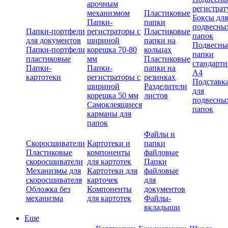
арочным
регистрат
механизмом
Пластиковые
Боксы для
Папки-
папки
подвесны
Папки-портфели
регистраторы с
Пластиковые
папок
для документов
шириной
папки на
Подвесны
Папки-портфели
корешка 70-80
кольцах
папки
пластиковые
мм
Пластиковые
стандарт
Папки-
Папки-
папки на
А4
картотеки
регистраторы с
резинках
Подставк
шириной
Разделители
для
корешка 50 мм
листов
подвесны
Самоклеящиеся
папок
карманы для
папок
Файлы и
Скоросшиватели
Картотеки и
папки
Пластиковые
компоненты
файловые
скоросшиватели
для картотек
Папки
Механизмы для
Картотеки для
файловые
скоросшивателя
карточек
для
Обложка без
Компоненты
документов
механизма
для картотек
Файлы-
вкладыши
Еще