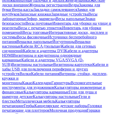
обложкой
Ватные палочки и диски
Еженедельники
Жесткие
диски внешние
Журналы регистрации
Ведра
Зажимы для
бумаг
Веера-кассы
Закладки самоклеящиеся
Замки для
ноутбуков
Записные книжки
Зарядные устройства
Весы
лабораторные
Зефир, мармелад
Весы напольные
Знаки
безопасности
Весы почтовые
Инвентарь для уборки на улице и
реагенты
Весы с печатью этикеток
Инвентарь для уборки
помещений
Весы торговые
Интерактивные доски, дисплеи и
системы
Весы фасовочные
Источники бесперебойного
питания
Вешалки напольные
Йогуртницы
Вешалки
настенные
Кабели RCA (тюльпан)
Кабели для сетевых
соединений
Кабели и адаптеры DVI
Кабели и адаптеры
HDMI
Визитницы и кредитницы однорядные
карманные
Кабели и адаптеры VGA/SVGA (D-
SUB)
Визитницы настольные
Визитницы-картотеки
Кабели и
хабы USB для подключения периферии и других
устройств
Вилки
Кабели питания
Витрины, стойки, дисплеи,
кружки и
монетницы
Какао
Календари
Гарнитуры
Вспомогательные
инструменты для художников
Калькуляторы инженерные и
финансовые
Калькуляторы карманные
Гели для душа и
шампуни детские
Калькуляторы настольные
Гели и
блестки
Металлическая мебель
Калькуляторы
печатающие
Гербы
Канцелярские детские наборы
Головки
печатающие для плоттеров
Молочная продукция
Горшки