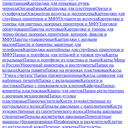
трикотажная
Картриджи для перьевых ручек,
чернила
Органайзеры
Картриджи для плоттеров
Орехи и
сухофрукты
Освежители воздуха и диспенсеры
Картриджи для
струйных принтеров и МФУ
Осушители воздуха
Картриджи и
тонеры для цветных лазерных принтеров и МФУ
Торговое
оборудование
Пакеты почтовые
Картриджи и тонеры для
черно-белых лазерных принтеров, копиров, факсов и
МФУ
Пакеты упаковочные
Картриджи с жидким
мылом
Панели и бамперы защитные для
телефонов
Картриджи-контейнеры для струйных принтеров и
МФУ
Папки и портфели для тетрадей и уроков труда
Карты
игральные
Папки и портфели из пластика и ткани
Карты Мира
и России
Уборочный инвентарь и инструменты
Папки на
кольцах
Карты памяти
Папки на резинках пластиковые
Кассы
"Учись считать"
Папки презентационные
Кассы символов для
наборных печатей
Папки с вкладышами
Каталоги и
листовки
Папки с прижимом или клипом
Кафедры
Папки-
конверты пластиковые
Кашпо для цветов
Папки-регистраторы
с арочным механизмом
Папки-уголки
пластиковые
Пароочистители
Кисти художественные из
натурального волоса
Пеналы школьные с наполнением
Кисти
художественные из синтетического волоса
Пеналы школьные
створчатые
Пеналы-косметички школьные
Переплетные
машины (брошюровщики)
Перфопапки и разделители
Клатчи
из натуральной кожи
Печенье, крекеры
Пистолеты-