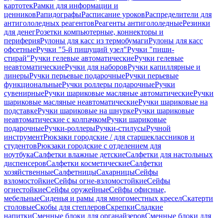
картотек
Рамки для информации и
ценников
Рапидографы
Расписание уроков
Распределители для
антигололедных реагентов
Реагенты антигололедные
Резинки
для денег
Розетки компьютерные, коннекторы и
периферия
Рулоны для касс из термобумаги
Рулоны для касс
офсетные
Ручки "5-й пишущий узел"
Ручки "пиши-
стирай"
Ручки гелевые автоматические
Ручки гелевые
неавтоматические
Ручки для наборов
Ручки капиллярные и
линеры
Ручки перьевые подарочные
Ручки перьевые
функциональные
Ручки роллеры подарочные
Ручки
сувенирные
Ручки шариковые масляные автоматические
Ручки
шариковые масляные неавтоматические
Ручки шариковые на
подставке
Ручки шариковые на шнурке
Ручки шариковые
неавтоматические с колпачком
Ручки шариковые
подарочные
Ручки-роллеры
Ручки-стилусы
Ручной
инструмент
Рюкзаки городские / для старшеклассников и
студентов
Рюкзаки городские с отделением для
ноутбука
Салфетки влажные детские
Салфетки для настольных
диспенсеров
Салфетки косметические
Салфетки
хозяйственные
Салфетницы
Сахарницы
Сейфы
взломостойкие
Сейфы огне-взломостойкие
Сейфы
огнестойкие
Сейфы оружейные
Сейфы офисные,
мебельные
Сиденья и рамы для многоместных кресел
Скатерти
столовые
Скобы для степлеров
Скрепки
Сладкие
напитки
Сменные блоки для органайзеров
Сменные блоки для