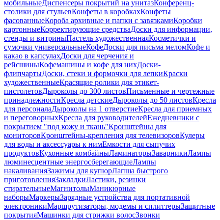
мобильные
Диспенсеры покрытий на унитаз
Конференц-
столики для стульев
Конфеты в коробках
Конфеты
фасованные
Короба архивные и папки с завязками
Коробки
картонные
Корректирующие средства
Доски для информации,
стенды и витрины
Пастель художественная
Косметички и
сумочки универсальные
Кофе
Доски для письма мелом
Кофе и
какао в капсулах
Доски для черчения и
рейсшины
Кофемашины и кофе для них
Доски-
флипчарты
Доски, стеки и формочки для лепки
Краски
художественные
Красящие ролики для этикет-
пистолетов
Дыроколы до 300 листов
Письменные и чертежные
принадлежности
Кресла детские
Дыроколы до 50 листов
Кресла
для персонала
Дыроколы на 1 отверстие
Кресла для приемных
и переговорных
Кресла для руководителей
Ежедневники с
покрытием "под кожу и ткань"
Кронштейны для
мониторов
Кронштейны-крепления для телевизоров
Кулеры
для воды и аксессуары к ним
Емкости для сыпучих
продуктов
Кухонные комбайны
Ламинаторы
Заварники
Лампы
люминесцентные энергосберегающие
Лампы
накаливания
Зажимы для купюр
Лапша быстрого
приготовления
Закладки
Ластики, резинки
стирательные
Магнитолы
Маникюрные
наборы
Маркеры
Зарядные устройства для портативной
электроники
Маршрутизаторы, модемы и сплиттеры
Защитные
покрытия
Машинки для стрижки волос
Звонки