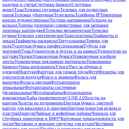
палочки и счеты
Счетчики банкнот
Счетчики
монет
Тазы
Тележки грузовые
Тележки для подвесных
папок
Тележки уборочные
Телескопы
Телефоны IP
Темперные
краски художественные
Тестеры напряжения
Тетради на
кольцах
Тонеры (порошок) совместимые для заправки
лазерных картриджей
Точилки механические
Точилки
ручные
Точилки электрические
Транспортиры
Трафареты и
лекала
Трафареты-раскраски
Треугольники
Тряпки для
пола
Туалетная бумага профессиональная
Тубусы для
чертежей
Тушь
Удлинители в бухтах и на рамках
Удлинители на
катушке
Указки
Упаковочная бумага
Упаковочные клейкие
ленты
Упаковочные рекламные материалы
Упаковщики
банкнот
Урны-пепельницы
Утюги
Уход за обувью и
одеждой
Фартуки
Фартуки для уроков труда
Фетр
Фильтры для
очистителя воздуха
Флаги и знамена
Фольга для
выпечки
Фольга цветная
Фотоаппараты
зеркальные
Фотоаппараты системные
(беззеркальные)
Фотобарабаны
Фотоаппараты
компактные
Хабы (разветвители) USB 2.0
Холсты на
картоне
Холсты на подрамнике
Цветная бумага, цветной
картон для квиллинга и оригами
Цветная пористая резина и
пластик
Циркули
Чайные и кофейные наборы
Чернила для
струйных принтеров и МФУ
Чертежные принадлежности для
доски
Чистящие и моющие средства для кухни
Чистящие
средства для досок
Швабры и комплекты для мытья