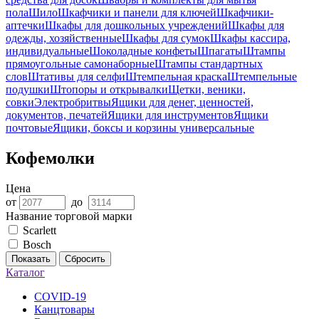
пола
Шило
Шкафчики и панели для ключей
Шкафчики-
аптечки
Шкафы для дошкольных учреждений
Шкафы для
одежды, хозяйственные
Шкафы для сумок
Шкафы кассира,
индивидуальные
Шоколадные конфеты
Шпагаты
Штампы
прямоугольные самонаборные
Штампы стандартных
слов
Штативы для селфи
Штемпельная краска
Штемпельные
подушки
Штопоры и открывалки
Щетки, веники,
совки
Электробритвы
Ящики для денег, ценностей,
документов, печатей
Ящики для инструментов
Ящики
почтовые
Ящики, боксы и корзины универсальные
Кофемолки
Цена
от
до
Название торговой марки
Scarlett
Bosch
Показать
Сбросить
Каталог
COVID-19
Канцтовары