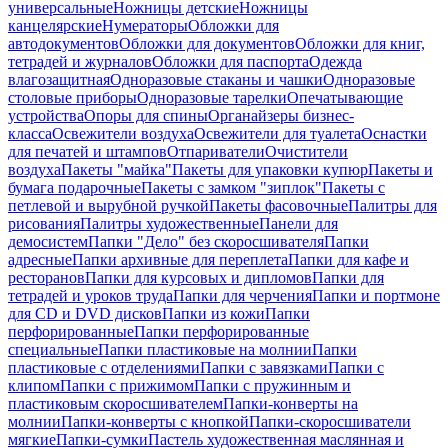
универсальные
Ножницы детские
Ножницы
канцелярские
Нумераторы
Обложки для
автодокументов
Обложки для документов
Обложки для книг,
тетрадей и журналов
Обложки для паспорта
Одежда
влагозащитная
Одноразовые стаканы и чашки
Одноразовые
столовые приборы
Одноразовые тарелки
Опечатывающие
устройства
Опоры для спины
Органайзеры бизнес-
класса
Освежители воздуха
Освежители для туалета
Оснастки
для печатей и штампов
Отпариватели
Очистители
воздуха
Пакеты "майка"
Пакеты для упаковки купюр
Пакеты и
бумага подарочные
Пакеты с замком "зиплок"
Пакеты с
петлевой и вырубной ручкой
Пакеты фасовочные
Палитры для
рисования
Палитры художественные
Панели для
демосистем
Папки "Дело" без скоросшивателя
Папки
адресные
Папки архивные для переплета
Папки для кафе и
ресторанов
Папки для курсовых и дипломов
Папки для
тетрадей и уроков труда
Папки для черчения
Папки и портмоне
для CD и DVD дисков
Папки из кожи
Папки
перфорированные
Папки перфорированные
специальные
Папки пластиковые на молнии
Папки
пластиковые с отделениями
Папки с завязками
Папки с
клипом
Папки с прижимом
Папки с пружинным и
пластиковым скоросшивателем
Папки-конверты на
молнии
Папки-конверты с кнопкой
Папки-скоросшиватели
мягкие
Папки-сумки
Пастель художественная маслянная и