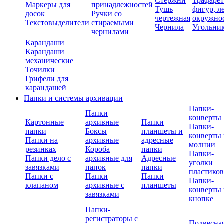
Стержни
Трафаре
Маркеры для
принадлежностей
Тушь
фигур, л
досок
Ручки со
чертежная
окружно
Текстовыделители
стираемыми
Чернила
Угольни
чернилами
Карандаши
Карандаши
механические
Точилки
Грифели для
карандашей
Папки и системы архивации
Папки-
Папки
конверты
Картонные
архивные
Папки
Папки-
папки
Боксы
планшеты и
конверты 
Папки на
архивные
адресные
молнии
резинках
Короба
папки
Папки-
Папки дело с
архивные для
Адресные
уголки
завязками
папок
папки
пластико
Папки с
Папки
Папки
Папки-
клапаном
архивные с
планшеты
конверты 
завязками
кнопке
Папки-
регистраторы с
Подвесна