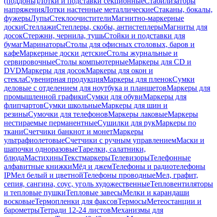
(поддоны)
Лотки и подставки секционные
Стабилизаторы
напряжения
Лотки настенные металлические
Стаканы, бокалы,
фужеры
Лупы
Стеклоочистители
Магнитно-маркерные
доски
Стеллажи
Степлеры, скобы, антистеплеры
Магниты для
досок
Стержни, чернила, тушь
Стойки и подставки для
бумаг
Маринаторы
Столы для офисных столовых, баров и
кафе
Маркерные доски детские
Столы журнальные и
сервировочные
Столы компьютерные
Маркеры для CD и
DVD
Маркеры для досок
Маркеры для окон и
стекла
Сувенирная продукция
Маркеры для пленок
Сумки
деловые с отделением для ноутбука и планшетов
Маркеры для
промышленной графики
Сумки для обуви
Маркеры для
флипчартов
Сумки школьные
Маркеры для шин и
резины
Сумочки для телефонов
Маркеры лаковые
Маркеры
нестираемые перманентные
Сушилки для рук
Маркеры по
ткани
Счетчики банкнот и монет
Маркеры
ультрафиолетовые
Счетчики с ручным управлением
Маски и
шапочки одноразовые
Тарелки, салатники,
блюда
Мастихины
Текстмаркеры
Телевизоры
Телефонные
алфавитные книжки
Мёд и джем
Телефоны и радиотелефоны
IP
Мел белый и цветной
Телефоны проводные
Мел, графит,
сепия, сангина, соус, уголь художественные
Тепловентиляторы
и тепловые пушки
Тепловые завесы
Мелки и карандаши
восковые
Термопленки для факсов
Термосы
Метеостанции и
барометры
Тетради 12-24 листов
Механизмы для