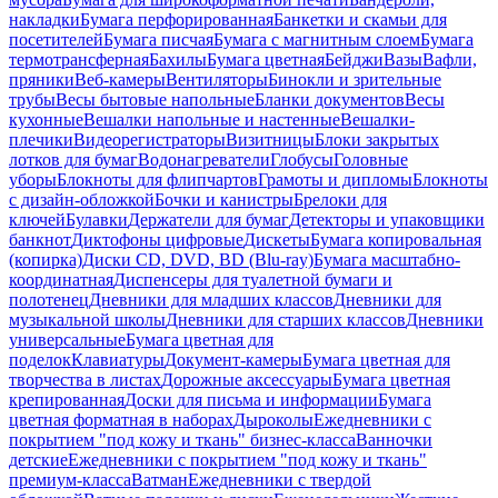
накладки
Бумага перфорированная
Банкетки и скамьи для
посетителей
Бумага писчая
Бумага с магнитным слоем
Бумага
термотрансферная
Бахилы
Бумага цветная
Бейджи
Вазы
Вафли,
пряники
Веб-камеры
Вентиляторы
Бинокли и зрительные
трубы
Весы бытовые напольные
Бланки документов
Весы
кухонные
Вешалки напольные и настенные
Вешалки-
плечики
Видеорегистраторы
Визитницы
Блоки закрытых
лотков для бумаг
Водонагреватели
Глобусы
Головные
уборы
Блокноты для флипчартов
Грамоты и дипломы
Блокноты
с дизайн-обложкой
Бочки и канистры
Брелоки для
ключей
Булавки
Держатели для бумаг
Детекторы и упаковщики
банкнот
Диктофоны цифровые
Дискеты
Бумага копировальная
(копирка)
Диски CD, DVD, BD (Blu-ray)
Бумага масштабно-
координатная
Диспенсеры для туалетной бумаги и
полотенец
Дневники для младших классов
Дневники для
музыкальной школы
Дневники для старших классов
Дневники
универсальные
Бумага цветная для
поделок
Клавиатуры
Документ-камеры
Бумага цветная для
творчества в листах
Дорожные аксессуары
Бумага цветная
крепированная
Доски для письма и информации
Бумага
цветная форматная в наборах
Дыроколы
Ежедневники с
покрытием "под кожу и ткань" бизнес-класса
Ванночки
детские
Ежедневники с покрытием "под кожу и ткань"
премиум-класса
Ватман
Ежедневники с твердой