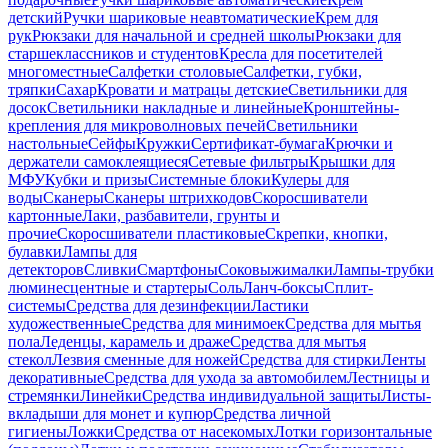
детский
Ручки шариковые неавтоматические
Крем для
рук
Рюкзаки для начальной и средней школы
Рюкзаки для
старшеклассников и студентов
Кресла для посетителей
многоместные
Салфетки столовые
Салфетки, губки,
тряпки
Сахар
Кровати и матрацы детские
Светильники для
досок
Светильники накладные и линейные
Кронштейны-
крепления для микроволновых печей
Светильники
настольные
Сейфы
Кружки
Сертификат-бумага
Крючки и
держатели самоклеящиеся
Сетевые фильтры
Крышки для
МФУ
Кубки и призы
Системные блоки
Кулеры для
воды
Сканеры
Сканеры штрихкодов
Скоросшиватели
картонные
Лаки, разбавители, грунты и
прочие
Скоросшиватели пластиковые
Скрепки, кнопки,
булавки
Лампы для
детекторов
Сливки
Смартфоны
Соковыжималки
Лампы-трубки
люминесцентные и стартеры
Соль
Ланч-боксы
Сплит-
системы
Средства для дезинфекции
Ластики
художественные
Средства для минимоек
Средства для мытья
пола
Леденцы, карамель и драже
Средства для мытья
стекол
Лезвия сменные для ножей
Средства для стирки
Ленты
декоративные
Средства для ухода за автомобилем
Лестницы и
стремянки
Линейки
Средства индивидуальной защиты
Листы-
вкладыши для монет и купюр
Средства личной
гигиены
Ложки
Средства от насекомых
Лотки горизонтальные