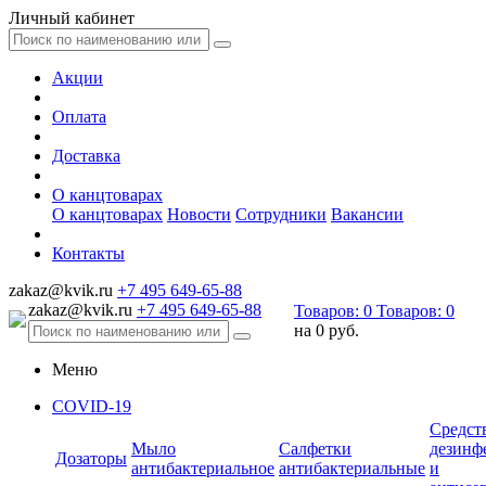
Личный кабинет
Акции
Оплата
Доставка
О канцтоварах
О канцтоварах
Новости
Сотрудники
Вакансии
Контакты
zakaz@kvik.ru
+7 495 649-65-88
zakaz@kvik.ru
+7 495 649-65-88
Товаров:
0
Товаров:
0
на
0 руб.
Меню
COVID-19
Средст
Мыло
Салфетки
дезинф
Дозаторы
антибактериальное
антибактериальные
и