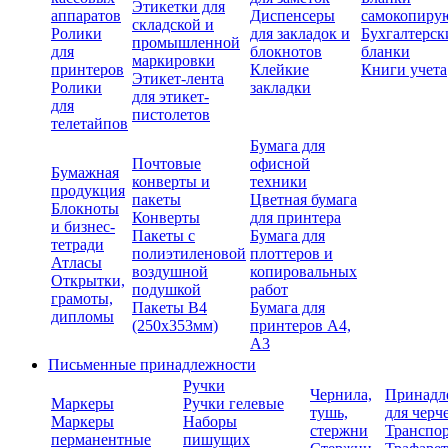
Этикетки для
аппаратов
Диспенсеры
самокопиру
складской и
Ролики
для закладок и
Бухгалтерск
промышленной
для
блокнотов
бланки
маркировки
принтеров
Клейкие
Книги учета
Этикет-лента
Ролики
закладки
для этикет-
для
пистолетов
телетайпов
Бумага для
Почтовые
офисной
Бумажная
конверты и
техники
продукция
пакеты
Цветная бумага
Блокноты
Конверты
для принтера
и бизнес-
Пакеты с
Бумага для
тетради
полиэтиленовой
плоттеров и
Атласы
воздушной
копировальных
Открытки,
подушкой
работ
грамоты,
Пакеты В4
Бумага для
дипломы
(250х353мм)
принтеров А4,
А3
Письменные принадлежности
Ручки
Чернила,
Принадл
Маркеры
Ручки гелевые
тушь,
для черч
Маркеры
Наборы
стержни
Транспо
перманентные
пишущих