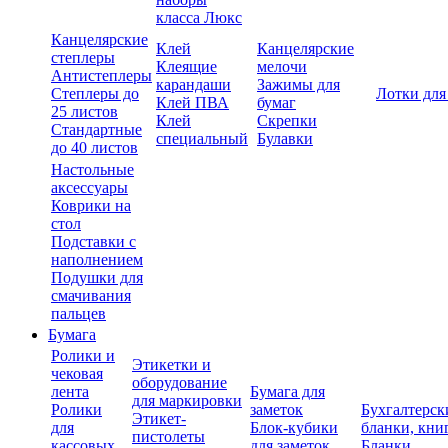
класса Люкс
Канцелярские
Клей
Канцелярские
степлеры
Клеящие
мелочи
Антистеплеры
карандаши
Зажимы для
Степлеры до
Лотки для
Клей ПВА
бумаг
25 листов
Клей
Скрепки
Стандартные
специальный
Булавки
до 40 листов
Настольные
аксессуары
Коврики на
стол
Подставки с
наполнением
Подушки для
смачивания
пальцев
Бумага
Ролики и
Этикетки и
чековая
оборудование
лента
Бумага для
для маркировки
Ролики
заметок
Бухгалтерск
Этикет-
для
Блок-кубики
бланки, кни
пистолеты
кассовых
для заметок
Бланки