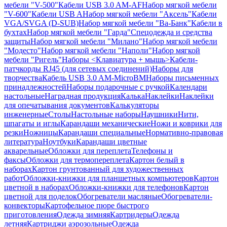
мебели "V-500"
Кабели USB 3.0 AM-AF
Набор мягкой мебели
"V-600"
Кабели USB A
Набор мягкой мебели "Аксель"
Кабели
VGA/SVGA (D-SUB)
Набор мягкой мебели "Ва-Банк"
Кабели в
бухтах
Набор мягкой мебели "Гарда"
Спецодежда и средства
защиты
Набор мягкой мебели "Милано"
Набор мягкой мебели
"Модесто"
Набор мягкой мебели "Наполи"
Набор мягкой
мебели "Ригель"
Наборы <Клавиатура + мышь>
Кабели-
патчкорды RJ45 (для сетевых соединений)
Наборы для
творчества
Кабель USB 3.0 AM-MicroBM
Наборы письменных
принадлежностей
Наборы подарочные с ручкой
Календари
настольные
Наградная продукция
Калька
Наклейки
Наклейки
для опечатывания документов
Калькуляторы
инженерные
Столы
Настольные наборы
Наушники
Нити,
шпагаты и иглы
Карандаши механические
Ножи и коврики для
резки
Ножницы
Карандаши специальные
Нормативно-правовая
литература
Ноутбуки
Карандаши цветные
акварельные
Обложки для переплета
Телефоны и
факсы
Обложки для термопереплета
Картон белый в
наборах
Картон грунтованный для художественных
работ
Обложки-книжки для планшетных компьютеров
Картон
цветной в наборах
Обложки-книжки для телефонов
Картон
цветной для поделок
Обогреватели масляные
Обогреватели-
конвекторы
Картофельное пюре быстрого
приготовления
Одежда зимняя
Картридеры
Одежда
летняя
Картриджи аэрозольные
Одежда