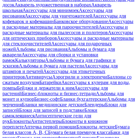
досок
Акварель художественная в наборах
Акварель
школьная
Аксессуары для минимоек
Аксессуары для
рисования
Аксессуары для уничтожителей
Аксессуары для
кофеварок и кофемашин
Банковское оборудование
Аксессуары
и расходные материалы для пароочистителей
Аксессуары и
расходные материалы для пылесосов и полотеров
Аксессуары
для оптических приборов
Аксессуары и расходные материалы
для стеклоочистителей
Аксессуары для подарочных
ножей
Альбомы для рисования
Альбомы и бумага для
акварели
Аксессуары для сборки и установки
рамок
Калькуляторы
Альбомы и бумага для графики и
эскизов
Альбомы и бумага для пастели
Аксессуары для
штампов и печатей
Аксессуары для этикеточных
принтеров
Антивирусы
Аэрогрили и электропечи
Баллоны со
сжатым воздухом
Батарейки
Аксессуары к кулерам для воды,
помпы
Бейджи и держатели к ним
Акссесуары для
растений
Бизнес-блокноты и бизнес-тетради
Альбомы для
монет и купюр
Бизнес-софт
Бланки бухгалтерские
Альбомы для
черчения
Бланки медицинские детские
Блендеры
Блоки для
записей
Блоки для записей в подставке
Блоки
самоклеящиеся
Антисептические гели для
рук
Блокноты
Антистеплеры
Блокноты в книжном
переплете
Аптечка первой помощи
Блокноты детские
Бумага
белая классов А, В, С
Бумага белая премиум класса
Баки для
мусора
Бумага для широкоформатной печати
Бандероли,