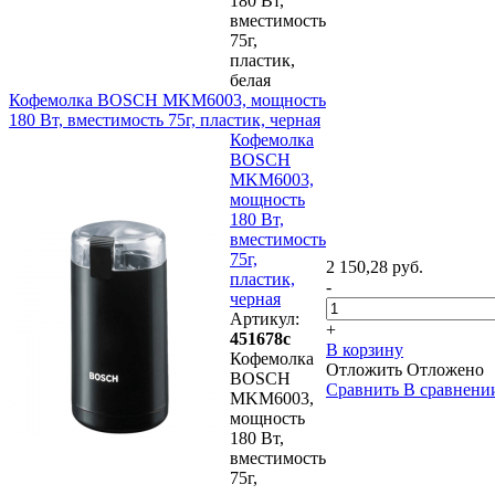
180 Вт,
вместимость
75г,
пластик,
белая
Кофемолка BOSCH MKM6003, мощность
180 Вт, вместимость 75г, пластик, черная
Кофемолка
BOSCH
MKM6003,
мощность
180 Вт,
вместимость
75г,
2 150,28 руб.
пластик,
-
черная
Артикул:
+
451678с
В корзину
Кофемолка
Отложить
Отложено
BOSCH
Сравнить
В сравнени
MKM6003,
мощность
180 Вт,
вместимость
75г,