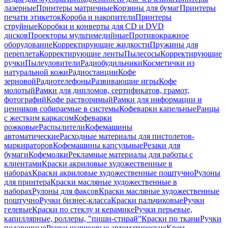
лазерные
Принтеры матричные
Корзины для бумаг
Принтеры
печати этикеток
Короба и накопители
Принтеры
струйные
Коробки и конверты для CD и DVD
дисков
Проекторы мультимедийные
Противокражное
оборудование
Корректирующие жидкости
Пружины для
переплета
Корректирующие ленты
Пылесосы
Корректирующие
ручки
Пылеуловители
Радиобудильники
Косметички из
натуральной кожи
Радиостанции
Кофе
зерновой
Радиотелефоны
Развивающие игры
Кофе
молотый
Рамки для дипломов, сертификатов, грамот,
фотографий
Кофе растворимый
Рамки для информации и
ценников собираемые в системы
Кофеварки капельные
Ранцы
с жестким каркасом
Кофеварки
рожковые
Распылители
Кофемашины
автоматические
Расходные материалы для пистолетов-
маркираторов
Кофемашины капсульные
Резаки для
бумаги
Кофемолки
Рекламные материалы для работы с
клиентами
Краски акриловые художественные в
наборах
Краски акриловые художественные поштучно
Рулоны
для принтера
Краски масляные художественные в
наборах
Рулоны для факсов
Краски масляные художественные
поштучно
Ручки бизнес-класса
Краски пальчиковые
Ручки
гелевые
Краски по стеклу и керамике
Ручки перьевые,
капиллярные, роллеры, "пиши-стирай"
Краски по ткани
Ручки
подарочные
Ручки шариковые автоматические
Крем