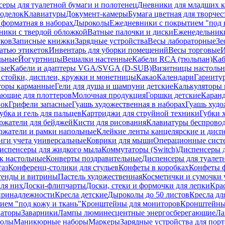
еры для туалетной бумаги и полотенец
Дневники для младших к
поделок
Клавиатуры
Документ-камеры
Бумага цветная для творчес
 форматная в наборах
Дыроколы
Ежедневники с покрытием "под к
ники с твердой обложкой
Ватные палочки и диски
Еженедельник
уков
Записные книжки
Зарядные устройства
Весы лабораторные
Зе
атью этикеток
Инвентарь для уборки помещений
Весы торговые
И
льные
Йогуртницы
Вешалки настенные
Кабели RCA (тюльпан)
Каб
ные
Кабели и адаптеры VGA/SVGA (D-SUB)
Визитницы настоль
стойки, дисплеи, кружки и монетницы
Какао
Календари
Гарниту
торы карманные
Гели для душа и шампуни детские
Калькуляторы 
ающие для плоттеров
Молочная продукция
Горшки детские
Каранд
пок
Грифели запасные
Гуашь художественная в наборах
Гуашь худо
убка и гель для пальцев
Картриджи для струйной техники
Губки 
ржатели для бейджей
Кисти для рисования
Клавиатуры беспрово
ржатели и рамки напольные
Клейкие ленты канцелярские и дисп
иги учета универсальные
Коврики для мыши
Операционные сист
испенсеры для жидкого мыла
Коммутаторы (Switch)
Диспенсеры д
к настольные
Конверты поздравительные
Диспенсеры для туалет
таз
Конференц-столики для стульев
Конфеты в коробках
Конфеты 
тенды и витрины
Пастель художественная
Косметички и сумочки 
ля них
Доски-флипчарты
Доски, стеки и формочки для лепки
Кра
принадлежности
Кресла детские
Дыроколы до 50 листов
Кресла дл
ием "под кожу и ткань"
Кронштейны для мониторов
Кронштейны-
аторы
Заварники
Лампы люминесцентные энергосберегающие
Ла
толы
Маникюрные наборы
Маркеры
Зарядные устройства для пор