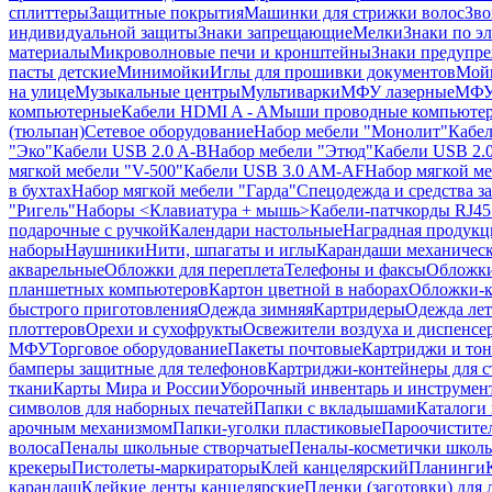
сплиттеры
Защитные покрытия
Машинки для стрижки волос
Зво
индивидуальной защиты
Знаки запрещающие
Мелки
Знаки по э
материалы
Микроволновые печи и кронштейны
Знаки предупр
пасты детские
Минимойки
Иглы для прошивки документов
Мойк
на улице
Музыкальные центры
Мультиварки
МФУ лазерные
МФУ
компьютерные
Кабели HDMI A - A
Мыши проводные компьюте
(тюльпан)
Сетевое оборудование
Набор мебели "Монолит"
Кабел
"Эко"
Кабели USB 2.0 A-B
Набор мебели "Этюд"
Кабели USB 2.0
мягкой мебели "V-500"
Кабели USB 3.0 AM-AF
Набор мягкой ме
в бухтах
Набор мягкой мебели "Гарда"
Спецодежда и средства 
"Ригель"
Наборы <Клавиатура + мышь>
Кабели-патчкорды RJ45 
подарочные с ручкой
Календари настольные
Наградная продукц
наборы
Наушники
Нити, шпагаты и иглы
Карандаши механичес
акварельные
Обложки для переплета
Телефоны и факсы
Обложки
планшетных компьютеров
Картон цветной в наборах
Обложки-к
быстрого приготовления
Одежда зимняя
Картридеры
Одежда лет
плоттеров
Орехи и сухофрукты
Освежители воздуха и диспенсе
МФУ
Торговое оборудование
Пакеты почтовые
Картриджи и тон
бамперы защитные для телефонов
Картриджи-контейнеры для 
ткани
Карты Мира и России
Уборочный инвентарь и инструмен
символов для наборных печатей
Папки с вкладышами
Каталоги 
арочным механизмом
Папки-уголки пластиковые
Пароочистите
волоса
Пеналы школьные створчатые
Пеналы-косметички школ
крекеры
Пистолеты-маркираторы
Клей канцелярский
Планинги
карандаш
Клейкие ленты канцелярские
Пленки (заготовки) для