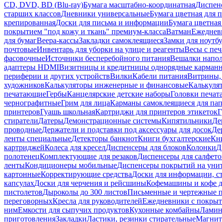
CD, DVD, BD (Blu-ray)
Бумага масштабно-координатная
Диспенс
старших классов
Дневники универсальные
Бумага цветная для 
крепированная
Доски для письма и информации
Бумага цветная
покрытием "под кожу и ткань" премиум-класса
Ватман
Ежеднев
для бумаг
Веера-кассы
Закладки самоклеящиеся
Замки для ноутб
почтовые
Инвентарь для уборки на улице и реагенты
Весы с печ
фасовочные
Источники бесперебойного питания
Вешалки напо
адаптеры HDMI
Визитницы и кредитницы однорядные карман
периферии и других устройств
Вилки
Кабели питания
Витрины, 
художников
Калькуляторы инженерные и финансовые
Калькуля
печатающие
Гербы
Канцелярские детские наборы
Головки печат
чернографитные
Грим для лица
Карманы самоклеящиеся для па
принтеров
Гуашь школьная
Картриджи для принтеров этикеток
Г
стиратели
Датеры
Демонстрационные системы
Кипятильники
Де
проводные
Держатели и подставки под аксессуары для досок
Де
ленты специальные
Детекторы банкнот
Книги бухгалтерские
Кн
картриджей
Колеса для кресел
Диспенсеры для блоков
Колонки
Д
полотенец
Комплектующие для резаков
Диспенсеры для салфето
ленты
Кондиционеры мобильные
Диспенсеры покрытий на уни
картонные
Корректирующие средства
Доски для информации, с
капсулах
Доски для черчения и рейсшины
Кофемашины и кофе д
пистолетов
Дыроколы до 300 листов
Письменные и чертежные 
переговорных
Кресла для руководителей
Ежедневники с покрыт
ним
Емкости для сыпучих продуктов
Кухонные комбайны
Ламин
приготовления
Закладки
Ластики, резинки стирательные
Магни