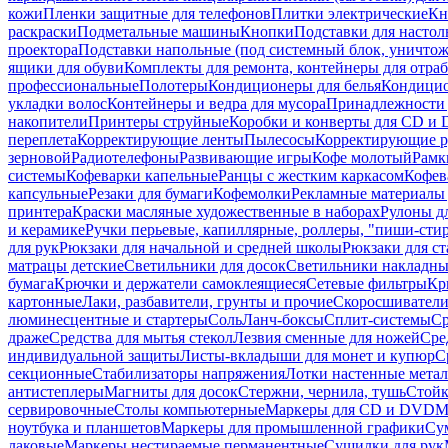
кожи
Пленки защитные для телефонов
Плитки электрические
Кн
раскраски
Подметальные машины
Кнопки
Подставки для настол
проектора
Подставки напольные (под системный блок, уничтожи
ящики для обуви
Комплекты для ремонта, контейнеры для отра
профессиональные
Полотеры
Кондиционеры для белья
Кондицио
укладки волос
Контейнеры и ведра для мусора
Принадлежности 
накопители
Принтеры струйные
Коробки и конверты для CD и
переплета
Корректирующие ленты
Пылесосы
Корректирующие р
зерновой
Радиотелефоны
Развивающие игры
Кофе молотый
Рамк
системы
Кофеварки капельные
Ранцы с жестким каркасом
Кофев
капсульные
Резаки для бумаги
Кофемолки
Рекламные материалы 
принтера
Краски масляные художественные в наборах
Рулоны д
и керамике
Ручки перьевые, капиллярные, роллеры, "пиши-сти
для рук
Рюкзаки для начальной и средней школы
Рюкзаки для ст
матрацы детские
Светильники для досок
Светильники накладны
бумага
Крючки и держатели самоклеящиеся
Сетевые фильтры
Кр
картонные
Лаки, разбавители, грунты и прочие
Скоросшиватели
люминесцентные и стартеры
Соль
Ланч-боксы
Сплит-системы
Ср
драже
Средства для мытья стекол
Лезвия сменные для ножей
Сре
индивидуальной защиты
Листы-вкладыши для монет и купюр
С
секционные
Стабилизаторы напряжения
Лотки настенные мета
антистеплеры
Магниты для досок
Стержни, чернила, тушь
Стойк
сервировочные
Столы компьютерные
Маркеры для CD и DVD
М
ноутбука и планшетов
Маркеры для промышленной графики
Су
лаковые
Маркеры нестираемые перманентные
Сушилки для рук