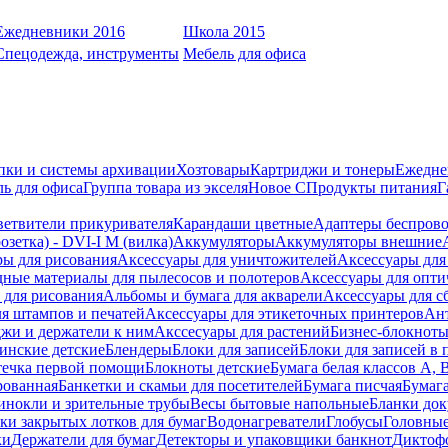
Ежедневники 2016
Школа 2015
Спецодежда, инструменты
Мебель для офиса
пки и системы архивации
Хозтовары
Картриджи и тонеры
Ежедне
ь для офиса
Группа товара из экселя
Новое С
Продукты питания
Г
ветвители прикуривателя
Карандаши цветные
Адаптеры беспрово
зетка) - DVI-I M (вилка)
Аккумуляторы
Аккумуляторы внешние
ры для рисования
Аксессуары для уничтожителей
Аксессуары для
дные материалы для пылесосов и полотеров
Аксессуары для опти
для рисования
Альбомы и бумага для акварели
Аксессуары для с
я штампов и печатей
Аксессуары для этикеточных принтеров
Ан
жи и держатели к ним
Акссесуары для растений
Бизнес-блокноты
инские детские
Блендеры
Блоки для записей
Блоки для записей в 
ечка первой помощи
Блокноты детские
Бумага белая классов А, 
рованная
Банкетки и скамьи для посетителей
Бумага писчая
Бумаг
инокли и зрительные трубы
Весы бытовые напольные
Бланки до
ки закрытых лотков для бумаг
Водонагреватели
Глобусы
Головны
ки
Держатели для бумаг
Детекторы и упаковщики банкнот
Диктоф