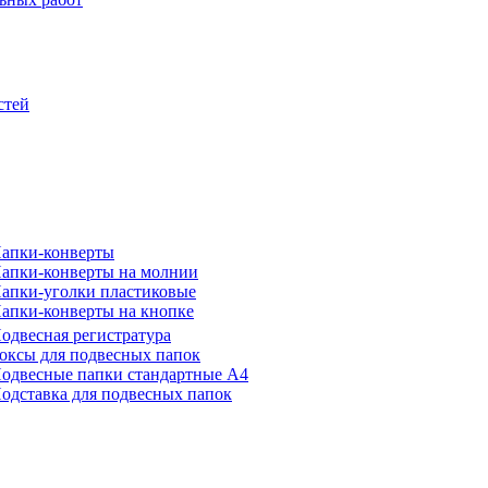
стей
апки-конверты
апки-конверты на молнии
апки-уголки пластиковые
апки-конверты на кнопке
одвесная регистратура
оксы для подвесных папок
одвесные папки стандартные А4
одставка для подвесных папок