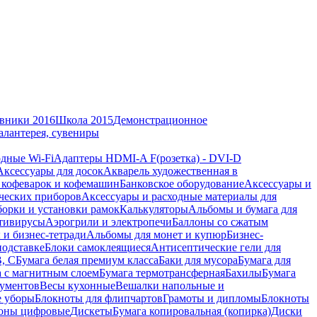
вники 2016
Школа 2015
Демонстрационное
алантерея, сувениры
дные Wi-Fi
Адаптеры HDMI-A F(розетка) - DVI-D
Аксессуары для досок
Акварель художественная в
 кофеварок и кофемашин
Банковское оборудование
Аксессуары и
ческих приборов
Аксессуары и расходные материалы для
борки и установки рамок
Калькуляторы
Альбомы и бумага для
тивирусы
Аэрогрили и электропечи
Баллоны со сжатым
 и бизнес-тетради
Альбомы для монет и купюр
Бизнес-
подставке
Блоки самоклеящиеся
Антисептические гели для
В, С
Бумага белая премиум класса
Баки для мусора
Бумага для
а с магнитным слоем
Бумага термотрансферная
Бахилы
Бумага
кументов
Весы кухонные
Вешалки напольные и
е уборы
Блокноты для флипчартов
Грамоты и дипломы
Блокноты
оны цифровые
Дискеты
Бумага копировальная (копирка)
Диски