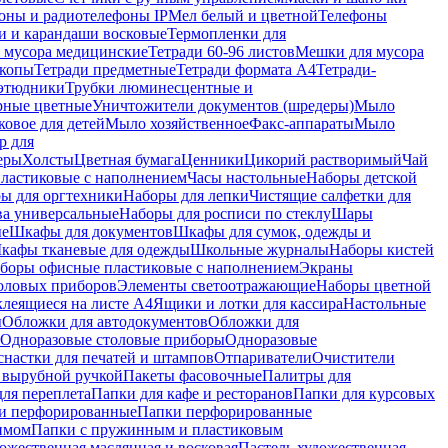
оны и радиотелефоны IP
Мел белый и цветной
Телефоны
и и карандаши восковые
Термопленки для
 мусора медицинские
Тетради 60-96 листов
Мешки для мусора
копы
Тетради предметные
Тетради формата А4
Тетради-
этюдники
Трубки люминесцентные и
рные цветные
Уничтожители документов (шредеры)
Мыло
овое для детей
Мыло хозяйственное
Факс-аппараты
Мыло
р для
еры
Холсты
Цветная бумага
Ценники
Цикорий растворимый
Чай
пластиковые с наполнением
Часы настольные
Наборы детской
ы для оргтехники
Наборы для лепки
Чистящие салфетки для
ва универсальные
Наборы для росписи по стеклу
Шары
ые
Шкафы для документов
Шкафы для сумок, одежды и
кафы тканевые для одежды
Школьные журналы
Наборы кистей
боры офисные пластиковые с наполнением
Экраны
оловых приборов
Элементы светоотражающие
Наборы цветной
клеящиеся на листе А4
Ящики и лотки для кассира
Настольные
ы
Обложки для автодокументов
Обложки для
Одноразовые столовые приборы
Одноразовые
снастки для печатей и штампов
Отпариватели
Очистители
и вырубной ручкой
Пакеты фасовочные
Палитры для
ля переплета
Папки для кафе и ресторанов
Папки для курсовых
и перфорированные
Папки перфорированные
имом
Папки с пружинным и пластиковым
ожественная маслянная и восковая
Пастель художественная