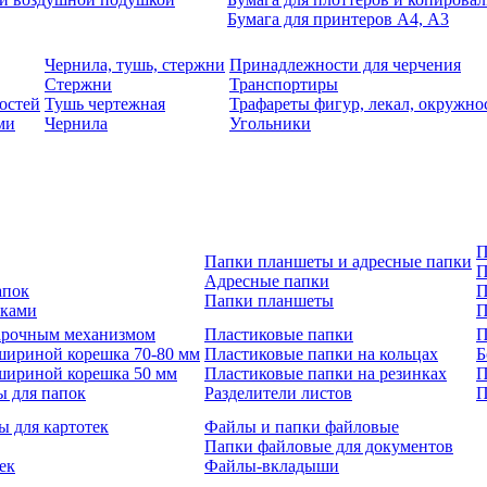
Бумага для принтеров А4, А3
Чернила, тушь, стержни
Принадлежности для черчения
Стержни
Транспортиры
остей
Тушь чертежная
Трафареты фигур, лекал, окружно
ми
Чернила
Угольники
П
Папки планшеты и адресные папки
П
Адресные папки
апок
П
Папки планшеты
зками
П
 арочным механизмом
Пластиковые папки
П
шириной корешка 70-80 мм
Пластиковые папки на кольцах
Б
шириной корешка 50 мм
Пластиковые папки на резинках
П
ы для папок
Разделители листов
П
ы для картотек
Файлы и папки файловые
Папки файловые для документов
ек
Файлы-вкладыши