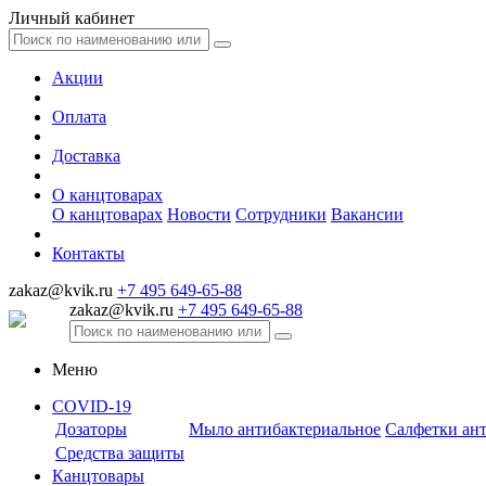
Личный кабинет
Акции
Оплата
Доставка
О канцтоварах
О канцтоварах
Новости
Сотрудники
Вакансии
Контакты
zakaz@kvik.ru
+7 495 649-65-88
zakaz@kvik.ru
+7 495 649-65-88
Меню
COVID-19
Дозаторы
Мыло антибактериальное
Салфетки ан
Средства защиты
Канцтовары