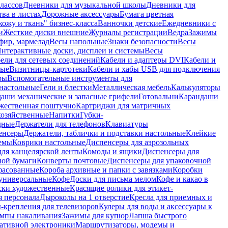
лассов
Дневники для музыкальной школы
Дневники для
тва в листах
Дорожные аксессуары
Бумага цветная
ожу и ткань" бизнес-класса
Ванночки детские
Ежедневники с
и
Жесткие диски внешние
Журналы регистрации
Ведра
Зажимы
фир, мармелад
Весы напольные
Знаки безопасности
Весы
нтерактивные доски, дисплеи и системы
Весы
ели для сетевых соединений
Кабели и адаптеры DVI
Кабели и
ные
Визитницы-картотеки
Кабели и хабы USB для подключения
ры
Вспомогательные инструменты для
настольные
Гели и блестки
Металлическая мебель
Калькуляторы
аши механические и запасные грифели
Готовальни
Карандаши
жественная поштучно
Картриджи для матричных
хозяйственные
Напитки
Губки-
дные
Держатели для телефонов
Клавиатуры
енсеры
Держатели, таблички и подставки настольные
Клейкие
емы
Коврики настольные
Диспенсеры для аэрозольных
ля канцелярской ленты
Комоды и ящики
Диспенсеры для
ной бумаги
Конверты почтовые
Диспенсеры для упаковочной
фасованные
Короба архивные и папки с завязками
Коробки
универсальные
Кофе
Доски для письма мелом
Кофе и какао в
ски художественные
Красящие ролики для этикет-
я персонала
Дыроколы на 1 отверстие
Кресла для приемных и
крепления для телевизоров
Кулеры для воды и аксессуары к
мпы накаливания
Зажимы для купюр
Лапша быстрого
тативной электроники
Маршрутизаторы, модемы и