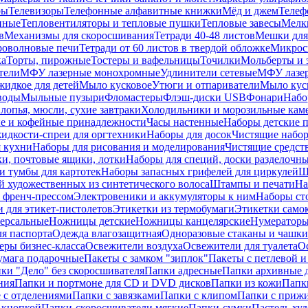
ры
Телевизоры
Телефонные алфавитные книжки
Мёд и джем
Телеф
енные
Тепловентиляторы и тепловые пушки
Тепловые завесы
Мелк
в
Механизмы для скоросшивания
Тетради 40-48 листов
Мешки для
оволновые печи
Тетради от 60 листов в твердой обложке
Микрос
ка
Торты, пирожные
Тостеры и вафельницы
Точилки
Мольберты и 
тели
МФУ лазерные монохромные
Удлинители сетевые
МФУ лазе
идкое для детей
Мыло кусковое
Утюги и отпариватели
Мыло куск
воды
Мыльные пузыри
Фломастеры
Флэш-диски USB
Фонари
Набо
лопья, мюсли, сухие завтраки
Холодильники и морозильные кам
е и кофейные принадлежности
Часы настенные
Наборы детские 
идкости-спреи для оргтехники
Наборы для досок
Чистящие набор
я кухни
Наборы для рисования и моделирования
Чистящие средст
и, почтовые ящики, лотки
Наборы для специй, доски разделочн
 тумбы для картотек
Наборы запасных грифелей для циркулей
Ш
й художественных из синтетического волоса
Штампы и печати
На
 френч-прессом
Электровеники и аккумуляторы к ним
Наборы ст
 для этикет-пистолетов
Этикетки из термобумаги
Этикетки само
ерсальные
Ножницы детские
Ножницы канцелярские
Нумератор
я паспорта
Одежда влагозащитная
Одноразовые стаканы и чашки
еры бизнес-класса
Освежители воздуха
Освежители для туалета
О
умага подарочные
Пакеты с замком "зиплок"
Пакеты с петлевой 
ки "Дело" без скоросшивателя
Папки адресные
Папки архивные д
ния
Папки и портмоне для CD и DVD дисков
Папки из кожи
Папк
 с отделениями
Папки с завязками
Папки с клипом
Папки с приж
 кнопкой
Папки-скоросшиватели мягкие
Папки-сумки
Пастель худ