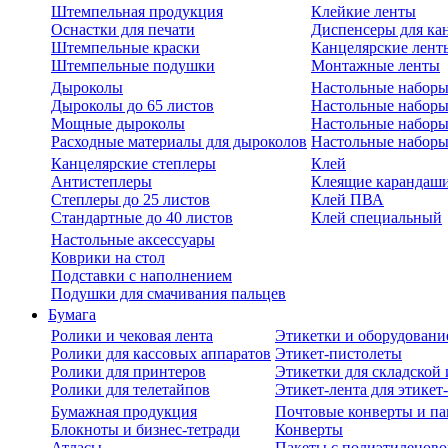
Штемпельная продукция
Клейкие ленты
Оснастки для печати
Диспенсеры для ка
Штемпельные краски
Канцелярские лент
Штемпельные подушки
Монтажные ленты
Дыроколы
Настольные набор
Дыроколы до 65 листов
Настольные наборы 
Мощные дыроколы
Настольные наборы
Расходные материалы для дыроколов
Настольные наборы
Канцелярские степлеры
Клей
Антистеплеры
Клеящие карандаш
Степлеры до 25 листов
Клей ПВА
Стандартные до 40 листов
Клей специальный
Настольные аксессуары
Коврики на стол
Подставки с наполнением
Подушки для смачивания пальцев
Бумага
Ролики и чековая лента
Этикетки и оборудовани
Ролики для кассовых аппаратов
Этикет-пистолеты
Ролики для принтеров
Этикетки для складско
Ролики для телетайпов
Этикет-лента для этикет
Бумажная продукция
Почтовые конверты и па
Блокноты и бизнес-тетради
Конверты
Атласы
Пакеты с полиэтиленов