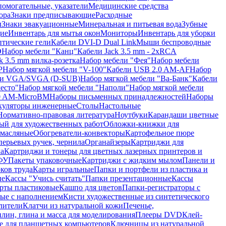
помогательные, указатели
Медицинские средства
ора
Знаки предписывающие
Расходные
ы
Знаки эвакуационные
Минеральная и питьевая вода
Зубные
ие
Инвентарь для мытья окон
Мониторы
Инвентарь для уборки
птические гели
Кабели DVI-D Dual Link
Мыши беспроводные
D
Набор мебели "Канц"
Кабели Jack 3.5 mm - 2xRCA
k 3.5 mm вилка-розетка
Набор мебели "Фея"
Набор мебели
P
Набор мягкой мебели "V-100"
Кабели USB 2.0 AM-AF
Набор
ли VGA/SVGA (D-SUB)
Набор мягкой мебели "Ва-Банк"
Кабели
есто"
Набор мягкой мебели "Наполи"
Набор мягкой мебели
0 AM-MicroBM
Наборы письменных принадлежностей
Наборы
куляторы инженерные
Столы
Настольные
Нормативно-правовая литература
Ноутбуки
Карандаши цветные
ый для художественных работ
Обложки-книжки для
 масляные
Обогреватели-конвекторы
Картофельное пюре
перьевых ручек, чернила
Органайзеры
Картриджи для
а
Картриджи и тонеры для цветных лазерных принтеров и
МФУ
Пакеты упаковочные
Картриджи с жидким мылом
Панели и
ков труда
Карты игральные
Папки и портфели из пластика и
ые
Кассы "Учись считать"
Папки презентационные
Кассы
рты пластиковые
Кашпо для цветов
Папки-регистраторы с
ые с наполнением
Кисти художественные из синтетического
лители
Клатчи из натуральной кожи
Печенье,
лин, глина и масса для моделирования
Плееры DVD
Клей-
е для планшетных компьютеров
Ключницы из натуральной