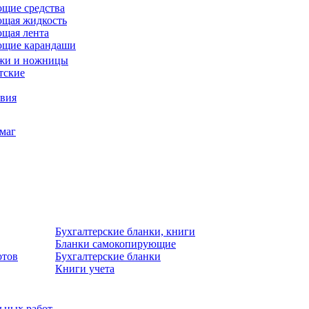
щие средства
щая жидкость
щая лента
ющие карандаши
жи и ножницы
тские
звия
умаг
Бухгалтерские бланки, книги
Бланки самокопирующие
отов
Бухгалтерские бланки
Книги учета
льных работ