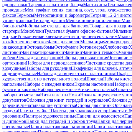
одноразовые
Тарелки, салатники, блюда
Мастихины
Текстмарке
проводные
Мел, графит, сепия, сангина, соус, уголь художеств
факсов
Термосы
Метеостанции и барометры
Тетради 12-24 листо
универсальные
Тетради для нот
Мешки полипропиленовые
Микр
блокноты
Мобильные стенды для баннеров
Товары для праздни
стартеры
Моноблоки
Туалетная бумага офисно-бытовая
Увлажни
жидкое
Упаковочные клейкие ленты и диспенсеры к ним
Мыло ж
хозяйственное детское
Фены для волос
Мыльницы
Фильтры для 
инкассации
Фотоальбомы
Фотобумага
Фотокамеры
Хлебопечки
Х
листовой
Чай пакетированный
Чайники
Чайники-термосы
Чайны
мебели
Чехлы для телефонов
Наборы для выжигания
Чистящие ж
оргтехники
Наборы для первоклассников
Чистящие средства дл
воздушные
Наборы для рукоделия
Шкафчики для ключей, аптечк
индивидуальные
Наборы для творчества с пластилином
Шкафы и
художественных из натурального волоса
Шоколад
Наборы кисте
напольные
Наборы с ежедневником
Экраны настенные
Наборы с
бумаги и картона
Наборы чертежные
Этикет-пистолеты
Этикетки
наборы из металла
Нити и ленты
Ножи
Ножи канцелярские унив
документов
Обложки для книг, тетрадей и журналов
Обложки дл
тарелки
Опечатывающие устройства
Опоры для спины
Органайз
воздуха
Пакеты "майка"
Пакеты для упаковки купюр
Пакеты и б
рисования
Палитры художественные
Панели для демосистем
Пап
и дипломов
Папки для тетрадей и уроков труда
Папки для черче
специальные
Папки пластиковые на молнии
Папки пластиковые
скоросшивателем
Папки-конверты на молнии
Папки-конверты с