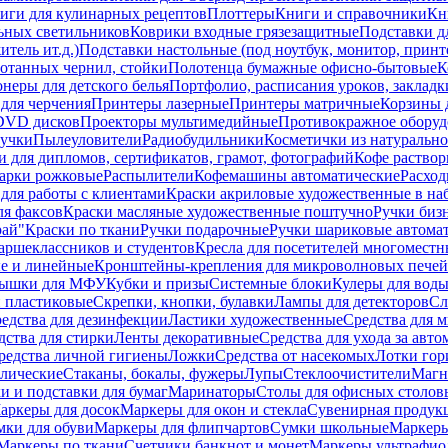
иги для кулинарных рецептов
Плоттеры
Книги и справочники
Кн
ьных светильников
Коврики входные грязезащитные
Подставки д
тель ит.д.)
Подставки настольные (под ноутбук, монитор, принтер
ботанных чернил, стойки
Полотенца бумажные офисно-бытовые
К
неры для детского белья
Портфолио, расписания уроков, закладк
для черчения
Принтеры лазерные
Принтеры матричные
Корзины 
 DVD дисков
Проекторы мультимедийные
Противокражное оборуд
учки
Пылеуловители
Радиобудильники
Косметички из натуральн
и для дипломов, сертификатов, грамот, фотографий
Кофе раство
арки рожковые
Распылители
Кофемашины автоматические
Расход
для работы с клиентами
Краски акриловые художественные в на
ля факсов
Краски масляные художественные поштучно
Ручки бизн
рай"
Краски по ткани
Ручки подарочные
Ручки шариковые автома
аршеклассников и студентов
Кресла для посетителей многоместн
е и линейные
Кронштейны-крепления для микроволновых печей
ышки для МФУ
Кубки и призы
Системные блоки
Кулеры для вод
 пластиковые
Скрепки, кнопки, булавки
Лампы для детекторов
Сл
едства для дезинфекции
Ластики художественные
Средства для 
дства для стирки
Ленты декоративные
Средства для ухода за авт
редства личной гигиены
Ложки
Средства от насекомых
Лотки гор
ллические
Стаканы, бокалы, фужеры
Лупы
Стеклоочистители
Магн
и и подставки для бумаг
Маринаторы
Столы для офисных столовы
аркеры для досок
Маркеры для окон и стекла
Сувенирная продук
мки для обуви
Маркеры для флипчартов
Сумки школьные
Маркеры
Маркеры по ткани
Счетчики банкнот и монет
Маркеры ультрафио