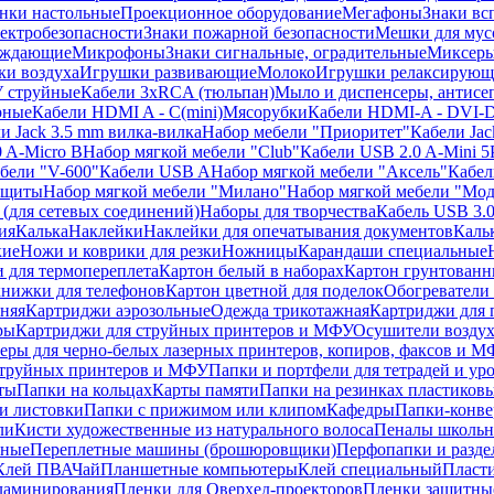
нки настольные
Проекционное оборудование
Мегафоны
Знаки вс
лектробезопасности
Знаки пожарной безопасности
Мешки для мус
еждающие
Микрофоны
Знаки сигнальные, оградительные
Миксер
и воздуха
Игрушки развивающие
Молоко
Игрушки релаксирующ
 струйные
Кабели 3xRCA (тюльпан)
Мыло и диспенсеры, антисе
рные
Кабели HDMI A - C(mini)
Мясорубки
Кабели HDMI-A - DVI-
и Jack 3.5 mm вилка-вилка
Набор мебели "Приоритет"
Кабели Jac
 A-Micro B
Набор мягкой мебели "Club"
Кабели USB 2.0 A-Mini 5
бели "V-600"
Кабели USB A
Набор мягкой мебели "Аксель"
Кабе
защиты
Набор мягкой мебели "Милано"
Набор мягкой мебели "Мод
(для сетевых соединений)
Наборы для творчества
Кабель USB 3.
ия
Калька
Наклейки
Наклейки для опечатывания документов
Каль
кие
Ножи и коврики для резки
Ножницы
Карандаши специальные
 для термопереплета
Картон белый в наборах
Картон грунтованн
нижки для телефонов
Картон цветной для поделок
Обогреватели
няя
Картриджи аэрозольные
Одежда трикотажная
Картриджи для 
ры
Картриджи для струйных принтеров и МФУ
Осушители воздух
еры для черно-белых лазерных принтеров, копиров, факсов и 
струйных принтеров и МФУ
Папки и портфели для тетрадей и уро
ты
Папки на кольцах
Карты памяти
Папки на резинках пластиков
и листовки
Папки с прижимом или клипом
Кафедры
Папки-конве
ли
Кисти художественные из натурального волоса
Пеналы школьн
ьные
Переплетные машины (брошюровщики)
Перфопапки и разде
Клей ПВА
Чай
Планшетные компьютеры
Клей специальный
Пласти
 ламинирования
Пленки для Оверхед-проекторов
Пленки защитны