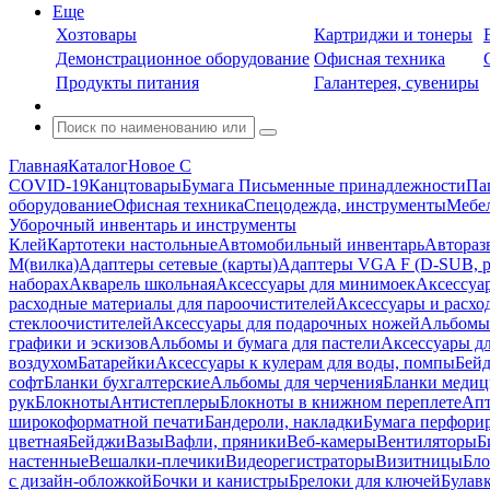
Еще
Хозтовары
Картриджи и тонеры
Демонстрационное оборудование
Офисная техника
Продукты питания
Галантерея, сувениры
Главная
Каталог
Новое С
COVID-19
Канцтовары
Бумага
Письменные принадлежности
Па
оборудование
Офисная техника
Спецодежда, инструменты
Мебел
Уборочный инвентарь и инструменты
Клей
Картотеки настольные
Автомобильный инвентарь
Автораз
M(вилка)
Адаптеры сетевые (карты)
Адаптеры VGA F (D-SUB, ро
наборах
Акварель школьная
Аксессуары для минимоек
Аксессуа
расходные материалы для пароочистителей
Аксессуары и расхо
стеклоочистителей
Аксессуары для подарочных ножей
Альбомы 
графики и эскизов
Альбомы и бумага для пастели
Аксессуары дл
воздухом
Батарейки
Аксессуары к кулерам для воды, помпы
Бейд
софт
Бланки бухгалтерские
Альбомы для черчения
Бланки медиц
рук
Блокноты
Антистеплеры
Блокноты в книжном переплете
Апт
широкоформатной печати
Бандероли, накладки
Бумага перфори
цветная
Бейджи
Вазы
Вафли, пряники
Веб-камеры
Вентиляторы
Б
настенные
Вешалки-плечики
Видеорегистраторы
Визитницы
Бло
с дизайн-обложкой
Бочки и канистры
Брелоки для ключей
Булав