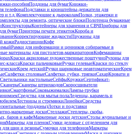
ижки-пособия
Поддоны для бумаг
Книжки-
ля телефона
Подставки и кронштейны-держатели для
 и т.д.)
Комплектующие к дыроколам
Полки, этажерки и
омплекты для ремонта, оптические блоки
Полотенца бумажные
и
Конструкторы
Контейнеры для хранения и СВЧ
Приборы для
для бумаг
Принтеры печати этикеток
Короба и
ование
Корректирующие жидкости
Пружины для
ой кожи
Радиостанции
Кофе
римый
Рамки для информации и ценников собираемые в
ные материалы для пистолетов-маркираторов
Кофемашины
борах
Краски акриловые художественные поштучно
Рулоны для
ес-класса
Краски пальчиковые
Ручки гелевые
Краски по стеклу
тические
Крем детский
Ручки шариковые неавтоматические
Крем
ые
Салфетки столовые
Салфетки, губки, тряпки
Сахар
Кровати и
Светильники настольные
Сейфы
Кружки
Сертификат-
ы
Сканеры
Сканеры штрихкодов
Скоросшиватели
ивки
Смартфоны
Соковыжималки
Лампы-трубки
минимоек
Средства для мытья пола
Леденцы, карамель и
омобилем
Лестницы и стремянки
Линейки
Средства
изонтальные (поддоны)
Лотки и подставки
итно-маркерные доски
Стеллажи
Степлеры, скобы,
х, баров и кафе
Маркерные доски детские
Столы журнальные и
ция
Маркеры для пленок
Сумки деловые с отделением для
 для шин и резины
Сумочки для телефонов
Маркеры
летовые
Счетчики с ручным управлением
Маски и шапочки