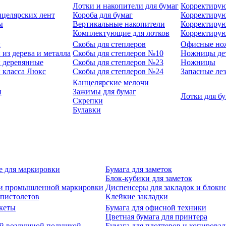
Лотки и накопители для бумаг
Корректирую
нцелярских лент
Короба для бумаг
Корректирую
ы
Вертикальные накопители
Корректирую
Комплектующие для лотков
Корректиру
ы
Скобы для степлеров
Офисные но
из дерева и металла
Скобы для степлеров №10
Ножницы де
 деревянные
Скобы для степлеров №23
Ножницы
 класса Люкс
Скобы для степлеров №24
Запасные ле
Канцелярские мелочи
и
Зажимы для бумаг
Лотки для б
Скрепки
Булавки
е для маркировки
Бумага для заметок
Блок-кубики для заметок
й и промышленной маркировки
Диспенсеры для закладок и блокн
-пистолетов
Клейкие закладки
кеты
Бумага для офисной техники
Цветная бумага для принтера
ой воздушной подушкой
Бумага для плоттеров и копирова