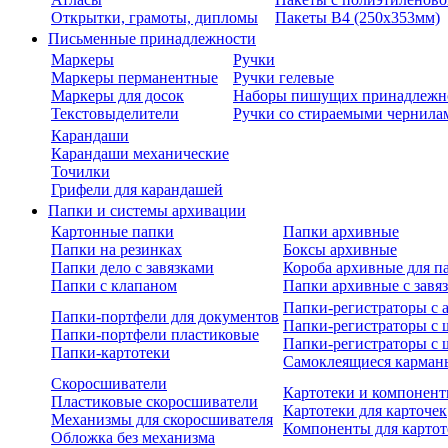
Открытки, грамоты, дипломы
Пакеты В4 (250х353мм)
Письменные принадлежности
Маркеры
Ручки
Маркеры перманентные
Ручки гелевые
Маркеры для досок
Наборы пишущих принадлежн
Текстовыделители
Ручки со стираемыми чернила
Карандаши
Карандаши механические
Точилки
Грифели для карандашей
Папки и системы архивации
Картонные папки
Папки архивные
Папки на резинках
Боксы архивные
Папки дело с завязками
Короба архивные для п
Папки с клапаном
Папки архивные с завя
Папки-регистраторы с
Папки-портфели для документов
Папки-регистраторы с 
Папки-портфели пластиковые
Папки-регистраторы с 
Папки-картотеки
Самоклеящиеся карман
Скоросшиватели
Картотеки и компонент
Пластиковые скоросшиватели
Картотеки для карточек
Механизмы для скоросшивателя
Компоненты для картот
Обложка без механизма