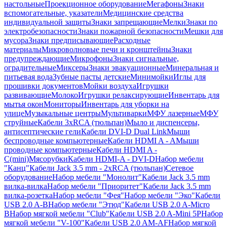
настольные
Проекционное оборудование
Мегафоны
Знаки
вспомогательные, указатели
Медицинские средства
индивидуальной защиты
Знаки запрещающие
Мелки
Знаки по
электробезопасности
Знаки пожарной безопасности
Мешки для
мусора
Знаки предписывающие
Расходные
материалы
Микроволновые печи и кронштейны
Знаки
предупреждающие
Микрофоны
Знаки сигнальные,
оградительные
Миксеры
Знаки эвакуационные
Минеральная и
питьевая вода
Зубные пасты детские
Минимойки
Иглы для
прошивки документов
Мойки воздуха
Игрушки
развивающие
Молоко
Игрушки релаксирующие
Инвентарь для
мытья окон
Мониторы
Инвентарь для уборки на
улице
Музыкальные центры
Мультиварки
МФУ лазерные
МФУ
струйные
Кабели 3xRCA (тюльпан)
Мыло и диспенсеры,
антисептические гели
Кабели DVI-D Dual Link
Мыши
беспроводные компьютерные
Кабели HDMI A - A
Мыши
проводные компьютерные
Кабели HDMI A -
C(mini)
Мясорубки
Кабели HDMI-A - DVI-D
Набор мебели
"Канц"
Кабели Jack 3.5 mm - 2xRCA (тюльпан)
Сетевое
оборудование
Набор мебели "Монолит"
Кабели Jack 3.5 mm
вилка-вилка
Набор мебели "Приоритет"
Кабели Jack 3.5 mm
вилка-розетка
Набор мебели "Фея"
Набор мебели "Эко"
Кабели
USB 2.0 A-B
Набор мебели "Этюд"
Кабели USB 2.0 A-Micro
B
Набор мягкой мебели "Club"
Кабели USB 2.0 A-Mini 5P
Набор
мягкой мебели "V-100"
Кабели USB 2.0 AM-AF
Набор мягкой