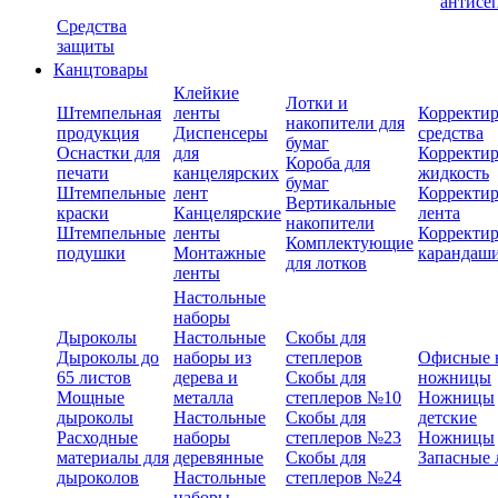
антисе
Средства
защиты
Канцтовары
Клейкие
Лотки и
Штемпельная
ленты
Корректи
накопители для
продукция
Диспенсеры
средства
бумаг
Оснастки для
для
Корректи
Короба для
печати
канцелярских
жидкость
бумаг
Штемпельные
лент
Корректи
Вертикальные
краски
Канцелярские
лента
накопители
Штемпельные
ленты
Корректи
Комплектующие
подушки
Монтажные
карандаш
для лотков
ленты
Настольные
наборы
Дыроколы
Настольные
Скобы для
Дыроколы до
наборы из
степлеров
Офисные 
65 листов
дерева и
Скобы для
ножницы
Мощные
металла
степлеров №10
Ножницы
дыроколы
Настольные
Скобы для
детские
Расходные
наборы
степлеров №23
Ножницы
материалы для
деревянные
Скобы для
Запасные 
дыроколов
Настольные
степлеров №24
наборы