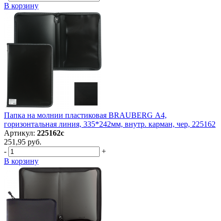
В корзину
Папка на молнии пластиковая BRAUBERG А4,
горизонтальная линия, 335*242мм, внутр. карман, чер, 225162
Артикул:
225162с
251,95 руб.
-
+
В корзину