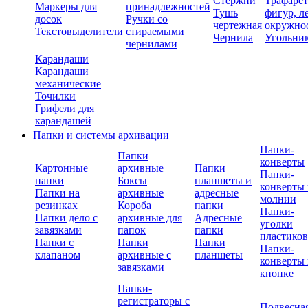
Стержни
Трафаре
Маркеры для
принадлежностей
Тушь
фигур, л
досок
Ручки со
чертежная
окружно
Текстовыделители
стираемыми
Чернила
Угольни
чернилами
Карандаши
Карандаши
механические
Точилки
Грифели для
карандашей
Папки и системы архивации
Папки-
Папки
конверты
Картонные
архивные
Папки
Папки-
папки
Боксы
планшеты и
конверты 
Папки на
архивные
адресные
молнии
резинках
Короба
папки
Папки-
Папки дело с
архивные для
Адресные
уголки
завязками
папок
папки
пластико
Папки с
Папки
Папки
Папки-
клапаном
архивные с
планшеты
конверты 
завязками
кнопке
Папки-
регистраторы с
Подвесна