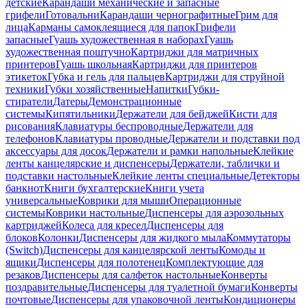
детские
Карандаши механические и запасные
грифели
Готовальни
Карандаши чернографитные
Грим для
лица
Карманы самоклеящиеся для папок
Грифели
запасные
Гуашь художественная в наборах
Гуашь
художественная поштучно
Картриджи для матричных
принтеров
Гуашь школьная
Картриджи для принтеров
этикеток
Губка и гель для пальцев
Картриджи для струйной
техники
Губки хозяйственные
Напитки
Губки-
стиратели
Датеры
Демонстрационные
системы
Кипятильники
Держатели для бейджей
Кисти для
рисования
Клавиатуры беспроводные
Держатели для
телефонов
Клавиатуры проводные
Держатели и подставки под
аксессуары для досок
Держатели и рамки напольные
Клейкие
ленты канцелярские и диспенсеры
Держатели, таблички и
подставки настольные
Клейкие ленты специальные
Детекторы
банкнот
Книги бухгалтерские
Книги учета
универсальные
Коврики для мыши
Операционные
системы
Коврики настольные
Диспенсеры для аэрозольных
картриджей
Колеса для кресел
Диспенсеры для
блоков
Колонки
Диспенсеры для жидкого мыла
Коммутаторы
(Switch)
Диспенсеры для канцелярской ленты
Комоды и
ящики
Диспенсеры для полотенец
Комплектующие для
резаков
Диспенсеры для салфеток настольные
Конверты
поздравительные
Диспенсеры для туалетной бумаги
Конверты
почтовые
Диспенсеры для упаковочной ленты
Кондиционеры