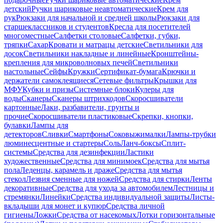
детский
Ручки шариковые неавтоматические
Крем для
рук
Рюкзаки для начальной и средней школы
Рюкзаки для
старшеклассников и студентов
Кресла для посетителей
многоместные
Салфетки столовые
Салфетки, губки,
тряпки
Сахар
Кровати и матрацы детские
Светильники для
досок
Светильники накладные и линейные
Кронштейны-
крепления для микроволновых печей
Светильники
настольные
Сейфы
Кружки
Сертификат-бумага
Крючки и
держатели самоклеящиеся
Сетевые фильтры
Крышки для
МФУ
Кубки и призы
Системные блоки
Кулеры для
воды
Сканеры
Сканеры штрихкодов
Скоросшиватели
картонные
Лаки, разбавители, грунты и
прочие
Скоросшиватели пластиковые
Скрепки, кнопки,
булавки
Лампы для
детекторов
Сливки
Смартфоны
Соковыжималки
Лампы-трубки
люминесцентные и стартеры
Соль
Ланч-боксы
Сплит-
системы
Средства для дезинфекции
Ластики
художественные
Средства для минимоек
Средства для мытья
пола
Леденцы, карамель и драже
Средства для мытья
стекол
Лезвия сменные для ножей
Средства для стирки
Ленты
декоративные
Средства для ухода за автомобилем
Лестницы и
стремянки
Линейки
Средства индивидуальной защиты
Листы-
вкладыши для монет и купюр
Средства личной
гигиены
Ложки
Средства от насекомых
Лотки горизонтальные