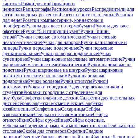
картотек
Рамки для информации и
ценников
Рапидографы
Расписание уроков
Распределители для
антигололедных реагентов
Реагенты антигололедные
Резинки
для денег
Розетки компьютерные, коннекторы и
периферия
Рулоны для касс из термобумаги
Рулоны для касс
офсетные
Ручки "5-й пишущий узел"
Ручки "пиши-
стирай"
Ручки гелевые автоматические
Ручки гелевые
неавтоматические
Ручки для наборов
Ручки капиллярные и
линеры
Ручки перьевые подарочные
Ручки перьевые
функциональные
Ручки роллеры подарочные
Ручки
сувенирные
Ручки шариковые масляные автоматические
Ручки
шариковые масляные неавтоматические
Ручки шариковые на
подставке
Ручки шариковые на шнурке
Ручки шариковые
неавтоматические с колпачком
Ручки шариковые
подарочные
Ручки-роллеры
Ручки-стилусы
Ручной
инструмент
Рюкзаки городские / для старшеклассников и
студентов
Рюкзаки городские с отделением для
ноутбука
Салфетки влажные детские
Салфетки для настольных
диспенсеров
Салфетки косметические
Салфетки
хозяйственные
Салфетницы
Сахарницы
Сейфы
взломостойкие
Сейфы огне-взломостойкие
Сейфы
огнестойкие
Сейфы оружейные
Сейфы офисные,
мебельные
Сиденья и рамы для многоместных кресел
Скатерти
столовые
Скобы для степлеров
Скрепки
Сладкие
напитки
Сменные блоки для органайзеров
Сменные блоки для