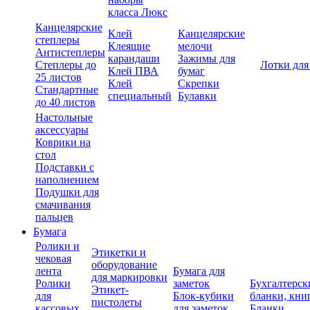
класса Люкс
Канцелярские
Клей
Канцелярские
степлеры
Клеящие
мелочи
Антистеплеры
карандаши
Зажимы для
Степлеры до
Лотки для
Клей ПВА
бумаг
25 листов
Клей
Скрепки
Стандартные
специальный
Булавки
до 40 листов
Настольные
аксессуары
Коврики на
стол
Подставки с
наполнением
Подушки для
смачивания
пальцев
Бумага
Ролики и
Этикетки и
чековая
оборудование
лента
Бумага для
для маркировки
Ролики
заметок
Бухгалтерск
Этикет-
для
Блок-кубики
бланки, кни
пистолеты
кассовых
для заметок
Бланки