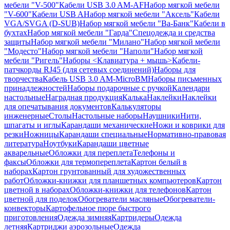
мебели "V-500"
Кабели USB 3.0 AM-AF
Набор мягкой мебели
"V-600"
Кабели USB A
Набор мягкой мебели "Аксель"
Кабели
VGA/SVGA (D-SUB)
Набор мягкой мебели "Ва-Банк"
Кабели в
бухтах
Набор мягкой мебели "Гарда"
Спецодежда и средства
защиты
Набор мягкой мебели "Милано"
Набор мягкой мебели
"Модесто"
Набор мягкой мебели "Наполи"
Набор мягкой
мебели "Ригель"
Наборы <Клавиатура + мышь>
Кабели-
патчкорды RJ45 (для сетевых соединений)
Наборы для
творчества
Кабель USB 3.0 AM-MicroBM
Наборы письменных
принадлежностей
Наборы подарочные с ручкой
Календари
настольные
Наградная продукция
Калька
Наклейки
Наклейки
для опечатывания документов
Калькуляторы
инженерные
Столы
Настольные наборы
Наушники
Нити,
шпагаты и иглы
Карандаши механические
Ножи и коврики для
резки
Ножницы
Карандаши специальные
Нормативно-правовая
литература
Ноутбуки
Карандаши цветные
акварельные
Обложки для переплета
Телефоны и
факсы
Обложки для термопереплета
Картон белый в
наборах
Картон грунтованный для художественных
работ
Обложки-книжки для планшетных компьютеров
Картон
цветной в наборах
Обложки-книжки для телефонов
Картон
цветной для поделок
Обогреватели масляные
Обогреватели-
конвекторы
Картофельное пюре быстрого
приготовления
Одежда зимняя
Картридеры
Одежда
летняя
Картриджи аэрозольные
Одежда