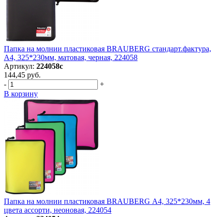
Папка на молнии пластиковая BRAUBERG стандарт.фактура,
А4, 325*230мм, матовая, черная, 224058
Артикул:
224058с
144,45 руб.
-
+
В корзину
Папка на молнии пластиковая BRAUBERG А4, 325*230мм, 4
цвета ассорти, неоновая, 224054