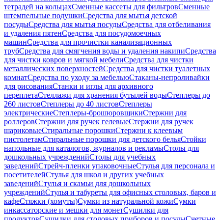
тетрадей на кольцах
Сменные кассеты для фильтров
Сменные
штемпельные подушки
Средства для мытья детской
посуды
Средства для мытья посуды
Средства для отбеливания
и удаления пятен
Средства для посудомоечных
машин
Средства для прочистки канализационных
труб
Средства для смягчения воды и удаления накипи
Средства
для чистки ковров и мягкой мебели
Средства для чистки
металлических поверхностей
Средства для чистки туалетных
комнат
Средства по уходу за мебелью
Стаканы-непроливайки
для рисования
Станки и иглы для архивного
переплета
Стеллажи для хранения бутылей воды
Степлеры до
260 листов
Степлеры до 40 листов
Степлеры
электрические
Степлеры-брошюровщики
Стержни для
роллеров
Стержни для ручек гелевые
Стержни для ручек
шариковые
Стиральные порошки
Стержни к клеевым
пистолетам
Стиральные порошки для детского белья
Стойки
напольные для каталогов, журналов и рекламы
Столы для
дошкольных учреждений
Столы для учебных
заведений
Стрейч-пленки упаковочные
Стулья для персонала и
посетителей
Стулья для школ и других учебных
заведений
Стулья и скамьи для дошкольных
учреждений
Стулья и табуреты для офисных столовых, баров и
кафе
Стяжки (хомуты)
Сумки из натуральной кожи
Сумки
инкассаторские и мешки для монет
Сушилки для
продуктов
Сушилки для столовых приборов и посуды
Счетные