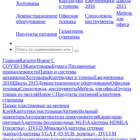
Картриджи
Ежедневники
Школа
Хозтовары
и тонеры
2016
2015
Мебель
Демонстрационное
Офисная
Спецодежда,
для
оборудование
техника
инструменты
офиса
Галантерея,
Продукты питания
сувениры
Главная
Каталог
Новое С
COVID-19
Канцтовары
Бумага
Письменные
принадлежности
Папки и системы
архивации
Хозтовары
Картриджи и тонеры
Ежедневники
2016
Школа 2015
Демонстрационное оборудование
Офисная
техника
Спецодежда, инструменты
Мебель для офиса
Группа
товара из экселя
Новое С
Продукты питания
Галантерея,
сувениры
Папки пластиковые на молнии
Клей
Картотеки настольные
Автомобильный
инвентарь
Авторазветвители прикуривателя
Карандаши
цветные
Адаптеры беспроводные Wi-Fi
Адаптеры HDMI-A
F(розетка) - DVI-D M(вилка)
Адаптеры сетевые
(карты)
Адаптеры VGA F (D-SUB, розетка) - DVI-I M
(вилка)
Аккумуляторы
Аккумуляторы внешние
Аксессуары для