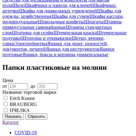
пола
Шило
Шкафчики и панели для ключей
Шкафчики-
аптечки
Шкафы для дошкольных учреждений
Шкафы для
одежды, хозяйственные
Шкафы для сумок
Шкафы кассира,
индивидуальные
Шоколадные конфеты
Шпагаты
Штампы
прямоугольные самонаборные
Штампы стандартных
слов
Штативы для селфи
Штемпельная краска
Штемпельные
подушки
Штопоры и открывалки
Щетки, веники,
совки
Электробритвы
Ящики для денег, ценностей,
документов, печатей
Ящики для инструментов
Ящики
почтовые
Ящики, боксы и корзины универсальные
Папки пластиковые на молнии
Цена
от
до
Название торговой марки
Erich Krause
BRAUBERG
ПЧЕЛКА
Показать
Сбросить
Каталог
COVID-19