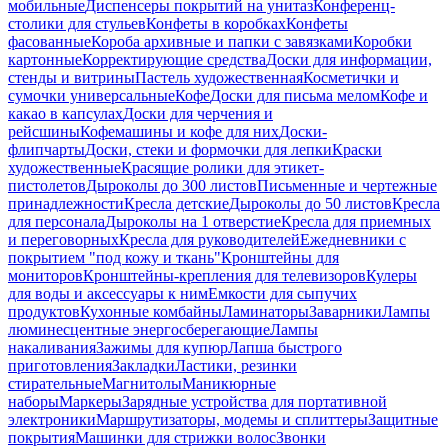
мобильные
Диспенсеры покрытий на унитаз
Конференц-
столики для стульев
Конфеты в коробках
Конфеты
фасованные
Короба архивные и папки с завязками
Коробки
картонные
Корректирующие средства
Доски для информации,
стенды и витрины
Пастель художественная
Косметички и
сумочки универсальные
Кофе
Доски для письма мелом
Кофе и
какао в капсулах
Доски для черчения и
рейсшины
Кофемашины и кофе для них
Доски-
флипчарты
Доски, стеки и формочки для лепки
Краски
художественные
Красящие ролики для этикет-
пистолетов
Дыроколы до 300 листов
Письменные и чертежные
принадлежности
Кресла детские
Дыроколы до 50 листов
Кресла
для персонала
Дыроколы на 1 отверстие
Кресла для приемных
и переговорных
Кресла для руководителей
Ежедневники с
покрытием "под кожу и ткань"
Кронштейны для
мониторов
Кронштейны-крепления для телевизоров
Кулеры
для воды и аксессуары к ним
Емкости для сыпучих
продуктов
Кухонные комбайны
Ламинаторы
Заварники
Лампы
люминесцентные энергосберегающие
Лампы
накаливания
Зажимы для купюр
Лапша быстрого
приготовления
Закладки
Ластики, резинки
стирательные
Магнитолы
Маникюрные
наборы
Маркеры
Зарядные устройства для портативной
электроники
Маршрутизаторы, модемы и сплиттеры
Защитные
покрытия
Машинки для стрижки волос
Звонки