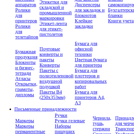
Этикетки для
аппаратов
Диспенсеры
самокопиру
складской и
Ролики
для закладок и
Бухгалтерск
промышленной
для
блокнотов
бланки
маркировки
принтеров
Клейкие
Книги учета
Этикет-лента
Ролики
закладки
для этикет-
для
пистолетов
телетайпов
Бумага для
Почтовые
офисной
Бумажная
конверты и
техники
продукция
пакеты
Цветная бумага
Блокноты
Конверты
для принтера
и бизнес-
Пакеты с
Бумага для
тетради
полиэтиленовой
плоттеров и
Атласы
воздушной
копировальных
Открытки,
подушкой
работ
грамоты,
Пакеты В4
Бумага для
дипломы
(250х353мм)
принтеров А4,
А3
Письменные принадлежности
Ручки
Чернила,
Принадл
Маркеры
Ручки гелевые
тушь,
для черч
Маркеры
Наборы
стержни
Транспо
перманентные
пишущих