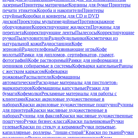
лазерные
Принтеры матричные
Корзины для бумаг
Принтеры
печати этикеток
Короба и накопители
Принтеры
струйные
Коробки и конверты для CD и DVD
дисков
Проекторы мультимедийные
Противокражное
оборудование
Корректирующие жидкости
Пружины для
переплета
Корректирующие ленты
Пылесосы
Корректирующие
ручки
Пылеуловители
Радиобудильники
Косметички из
натуральной кожи
Радиостанции
Кофе
зерновой
Радиотелефоны
Развивающие игры
Кофе
молотый
Рамки для дипломов, сертификатов, грамот,
фотографий
Кофе растворимый
Рамки для информации и
ценников собираемые в системы
Кофеварки капельные
Ранцы
с жестким каркасом
Кофеварки
рожковые
Распылители
Кофемашины
автоматические
Расходные материалы для пистолетов-
маркираторов
Кофемашины капсульные
Резаки для
бумаги
Кофемолки
Рекламные материалы для работы с
клиентами
Краски акриловые художественные в
наборах
Краски акриловые художественные поштучно
Рулоны
для принтера
Краски масляные художественные в
наборах
Рулоны для факсов
Краски масляные художественные
поштучно
Ручки бизнес-класса
Краски пальчиковые
Ручки
гелевые
Краски по стеклу и керамике
Ручки перьевые,
капиллярные, роллеры, "пиши-стирай"
Краски по ткани
Ручки
подарочные
Ручки шариковые автоматические
Крем