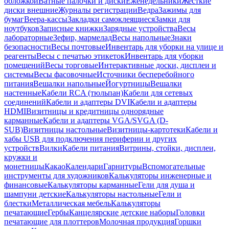
обложкой
Ватные палочки и диски
Еженедельники
Жесткие
диски внешние
Журналы регистрации
Ведра
Зажимы для
бумаг
Веера-кассы
Закладки самоклеящиеся
Замки для
ноутбуков
Записные книжки
Зарядные устройства
Весы
лабораторные
Зефир, мармелад
Весы напольные
Знаки
безопасности
Весы почтовые
Инвентарь для уборки на улице и
реагенты
Весы с печатью этикеток
Инвентарь для уборки
помещений
Весы торговые
Интерактивные доски, дисплеи и
системы
Весы фасовочные
Источники бесперебойного
питания
Вешалки напольные
Йогуртницы
Вешалки
настенные
Кабели RCA (тюльпан)
Кабели для сетевых
соединений
Кабели и адаптеры DVI
Кабели и адаптеры
HDMI
Визитницы и кредитницы однорядные
карманные
Кабели и адаптеры VGA/SVGA (D-
SUB)
Визитницы настольные
Визитницы-картотеки
Кабели и
хабы USB для подключения периферии и других
устройств
Вилки
Кабели питания
Витрины, стойки, дисплеи,
кружки и
монетницы
Какао
Календари
Гарнитуры
Вспомогательные
инструменты для художников
Калькуляторы инженерные и
финансовые
Калькуляторы карманные
Гели для душа и
шампуни детские
Калькуляторы настольные
Гели и
блестки
Металлическая мебель
Калькуляторы
печатающие
Гербы
Канцелярские детские наборы
Головки
печатающие для плоттеров
Молочная продукция
Горшки