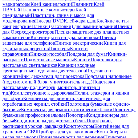
маркираторы
Клей канцелярский
Планинги
Клей
ПВА
Чай
Планшетные компьютеры
Клей
специальный
Пластилин, глина и масса для
моделирования
Плееры DVD
Клей-карандаш
Клейкие ленты
канцелярские
Пленки (заготовки) для ламинирования
Пленки
для Оверхед-проекторов
Пленки защитные для планшетных
компьютеров
Ключницы из натуральной кожи
Пленки
защитные для телефонов
Плитки электрические
Книги для
кулинарных рецептов
Плоттеры
Книги и
справочники
Книжки-пособия
Поддоны для бумаг
Книжки-
раскраски
Подметальные машины
Кнопки
Подставки для
настольных светильников
Коврики входные
грязезащитные
Подставки для телефона
Подставки и
кронштейны-держатели для проектора
Подставки напольные
(под системный блок, уничтожитель ит.д.)
Подставки
настольные (под ноутбук, монитор, принтер и
т.д.)
Комплектующие к дыроколам
Полки, этажерки и ящики
для обуви
Комплекты для ремонта, контейнеры для
отработанных чернил, стойки
Полотенца бумажные офисно-
бытовые
Комплекты для ремонта, оптические блоки
Полотенца
бумажные профессиональные
Полотеры
Кондиционеры для
белья
Кондиционеры для детского белья
Портфолио,
расписания уроков, закладки
Конструкторы
Контейнеры для
хранения и СВЧ
Приборы для укладки волос
Контейнеры и
ведра для мусора
Принадлежности для черчения
Принтеры