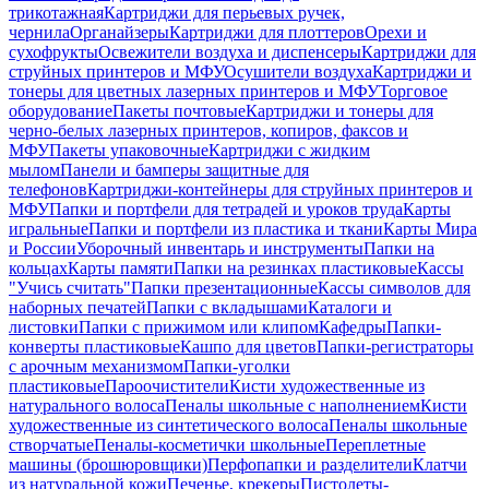
трикотажная
Картриджи для перьевых ручек,
чернила
Органайзеры
Картриджи для плоттеров
Орехи и
сухофрукты
Освежители воздуха и диспенсеры
Картриджи для
струйных принтеров и МФУ
Осушители воздуха
Картриджи и
тонеры для цветных лазерных принтеров и МФУ
Торговое
оборудование
Пакеты почтовые
Картриджи и тонеры для
черно-белых лазерных принтеров, копиров, факсов и
МФУ
Пакеты упаковочные
Картриджи с жидким
мылом
Панели и бамперы защитные для
телефонов
Картриджи-контейнеры для струйных принтеров и
МФУ
Папки и портфели для тетрадей и уроков труда
Карты
игральные
Папки и портфели из пластика и ткани
Карты Мира
и России
Уборочный инвентарь и инструменты
Папки на
кольцах
Карты памяти
Папки на резинках пластиковые
Кассы
"Учись считать"
Папки презентационные
Кассы символов для
наборных печатей
Папки с вкладышами
Каталоги и
листовки
Папки с прижимом или клипом
Кафедры
Папки-
конверты пластиковые
Кашпо для цветов
Папки-регистраторы
с арочным механизмом
Папки-уголки
пластиковые
Пароочистители
Кисти художественные из
натурального волоса
Пеналы школьные с наполнением
Кисти
художественные из синтетического волоса
Пеналы школьные
створчатые
Пеналы-косметички школьные
Переплетные
машины (брошюровщики)
Перфопапки и разделители
Клатчи
из натуральной кожи
Печенье, крекеры
Пистолеты-