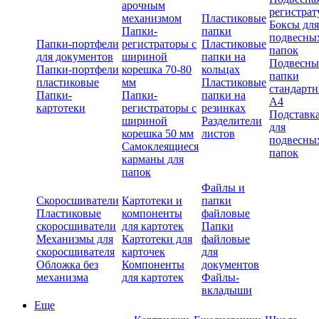
арочным
регистрат
механизмом
Пластиковые
Боксы для
Папки-
папки
подвесны
Папки-портфели
регистраторы с
Пластиковые
папок
для документов
шириной
папки на
Подвесны
Папки-портфели
корешка 70-80
кольцах
папки
пластиковые
мм
Пластиковые
стандарт
Папки-
Папки-
папки на
А4
картотеки
регистраторы с
резинках
Подставк
шириной
Разделители
для
корешка 50 мм
листов
подвесны
Самоклеящиеся
папок
карманы для
папок
Файлы и
Скоросшиватели
Картотеки и
папки
Пластиковые
компоненты
файловые
скоросшиватели
для картотек
Папки
Механизмы для
Картотеки для
файловые
скоросшивателя
карточек
для
Обложка без
Компоненты
документов
механизма
для картотек
Файлы-
вкладыши
Еще