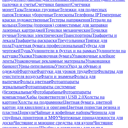
палочки и счеты
Счетчики банкнот
Счетчики
монет
Тазы
Тележки грузовые
Тележки для подвесных
папок
Тележки уборочные
Телескопы
Телефоны IP
Темперные
краски художественные
Тестеры напряжения
Тетради на
кольцах
Тонеры (порошок) совместимые для заправки
лазерных картриджей
Точилки механические
Точилки
ручные
Точилки электрические
Транспортиры
Трафареты и
лекала
Трафареты-раскраски
Треугольники
Тряпки для
пола
Туалетная бумага профессиональная
Тубусы для
чертежей
Тушь
Удлинители в бухтах и на рамках
Удлинители на
катушке
Указки
Упаковочная бумага
Упаковочные клейкие
ленты
Упаковочные рекламные материалы
Упаковщики
банкнот
Урны-пепельницы
Утюги
Уход за обувью и
одеждой
Фартуки
Фартуки для уроков труда
Фетр
Фильтры для
очистителя воздуха
Флаги и знамена
Фольга для
выпечки
Фольга цветная
Фотоаппараты
зеркальные
Фотоаппараты системные
(беззеркальные)
Фотобарабаны
Фотоаппараты
компактные
Хабы (разветвители) USB 2.0
Холсты на
картоне
Холсты на подрамнике
Цветная бумага, цветной
картон для квиллинга и оригами
Цветная пористая резина и
пластик
Циркули
Чайные и кофейные наборы
Чернила для
струйных принтеров и МФУ
Чертежные принадлежности для
доски
Чистящие и моющие средства для кухни
Чистящие
средства для досок
Швабры и комплекты для мытья