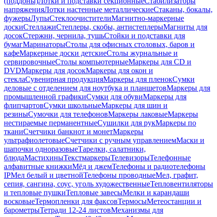
(поддоны)
Лотки и подставки секционные
Стабилизаторы
напряжения
Лотки настенные металлические
Стаканы, бокалы,
фужеры
Лупы
Стеклоочистители
Магнитно-маркерные
доски
Стеллажи
Степлеры, скобы, антистеплеры
Магниты для
досок
Стержни, чернила, тушь
Стойки и подставки для
бумаг
Маринаторы
Столы для офисных столовых, баров и
кафе
Маркерные доски детские
Столы журнальные и
сервировочные
Столы компьютерные
Маркеры для CD и
DVD
Маркеры для досок
Маркеры для окон и
стекла
Сувенирная продукция
Маркеры для пленок
Сумки
деловые с отделением для ноутбука и планшетов
Маркеры для
промышленной графики
Сумки для обуви
Маркеры для
флипчартов
Сумки школьные
Маркеры для шин и
резины
Сумочки для телефонов
Маркеры лаковые
Маркеры
нестираемые перманентные
Сушилки для рук
Маркеры по
ткани
Счетчики банкнот и монет
Маркеры
ультрафиолетовые
Счетчики с ручным управлением
Маски и
шапочки одноразовые
Тарелки, салатники,
блюда
Мастихины
Текстмаркеры
Телевизоры
Телефонные
алфавитные книжки
Мёд и джем
Телефоны и радиотелефоны
IP
Мел белый и цветной
Телефоны проводные
Мел, графит,
сепия, сангина, соус, уголь художественные
Тепловентиляторы
и тепловые пушки
Тепловые завесы
Мелки и карандаши
восковые
Термопленки для факсов
Термосы
Метеостанции и
барометры
Тетради 12-24 листов
Механизмы для