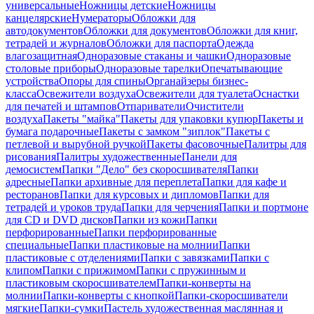
универсальные
Ножницы детские
Ножницы
канцелярские
Нумераторы
Обложки для
автодокументов
Обложки для документов
Обложки для книг,
тетрадей и журналов
Обложки для паспорта
Одежда
влагозащитная
Одноразовые стаканы и чашки
Одноразовые
столовые приборы
Одноразовые тарелки
Опечатывающие
устройства
Опоры для спины
Органайзеры бизнес-
класса
Освежители воздуха
Освежители для туалета
Оснастки
для печатей и штампов
Отпариватели
Очистители
воздуха
Пакеты "майка"
Пакеты для упаковки купюр
Пакеты и
бумага подарочные
Пакеты с замком "зиплок"
Пакеты с
петлевой и вырубной ручкой
Пакеты фасовочные
Палитры для
рисования
Палитры художественные
Панели для
демосистем
Папки "Дело" без скоросшивателя
Папки
адресные
Папки архивные для переплета
Папки для кафе и
ресторанов
Папки для курсовых и дипломов
Папки для
тетрадей и уроков труда
Папки для черчения
Папки и портмоне
для CD и DVD дисков
Папки из кожи
Папки
перфорированные
Папки перфорированные
специальные
Папки пластиковые на молнии
Папки
пластиковые с отделениями
Папки с завязками
Папки с
клипом
Папки с прижимом
Папки с пружинным и
пластиковым скоросшивателем
Папки-конверты на
молнии
Папки-конверты с кнопкой
Папки-скоросшиватели
мягкие
Папки-сумки
Пастель художественная маслянная и