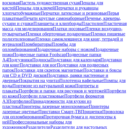
восковая
Пастель художественная сухая
Пеналы для
кистей
Пеналы для ключей
Перчатки и рукавицы
хлопчатобумажные
Перчатки латексные и резиновые
Перья
плакатные
Печати круглые самонаборные
Печенье, крекеры,
сухари и сушки
Планшеты и клипборды
Пластилин
Пластичная
масса для моделирования
Платки носовые
Пленки воздушно-
пузырчатые
Пленки оберточные подарочные
Пленки пищевые
полиэтиленовые
Пленки самоклеящиеся для книг, тетрадей и
журналов
Пломбираторы
Пломбы для
опломбирования
Подарочные наборы с ножом
Подарочные
ножи
Подвесные папки Foolscap
Подвесные папки
А4
Подгузники
Подносы
Подставки для календаря
Подставки
для книг
Подставки для ног
Подставки для подвесных
папок
Подставки для скрепок магнитные
Подставки и боксы
для CD и DVD дисков
Подставки, рамки настенные и
дверные
Покрытия на унитаз
Полотенца вафельные
Помпы для
воды
Портмоне из натуральной кожи
Портреты и
плакаты
Портфели и папки для рисунков и чертежей
Портфели
из кожи
Портфели пластиковые
Портфели форматов
А3
Портфолио
Принадлежности для кухни из
пластика
Принтеры лазерные монохромные
Принтеры
лазерные цветные
Приставки Смарт-ТВ
Прищепки
Проволока
для опломбирования
Протирочная бумага и диспенсеры к
ней
Профессиональные наборы для
художников
Разделители
Разделители для настольных