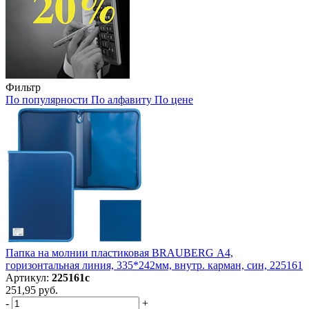
Фильтр
По популярности
По алфавиту
По цене
Папка на молнии пластиковая BRAUBERG А4,
горизонтальная линия, 335*242мм, внутр. карман, син, 225161
Артикул:
225161с
251,95 руб.
-
+