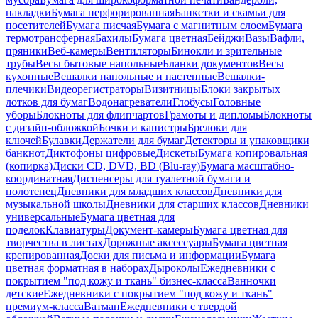
накладки
Бумага перфорированная
Банкетки и скамьи для
посетителей
Бумага писчая
Бумага с магнитным слоем
Бумага
термотрансферная
Бахилы
Бумага цветная
Бейджи
Вазы
Вафли,
пряники
Веб-камеры
Вентиляторы
Бинокли и зрительные
трубы
Весы бытовые напольные
Бланки документов
Весы
кухонные
Вешалки напольные и настенные
Вешалки-
плечики
Видеорегистраторы
Визитницы
Блоки закрытых
лотков для бумаг
Водонагреватели
Глобусы
Головные
уборы
Блокноты для флипчартов
Грамоты и дипломы
Блокноты
с дизайн-обложкой
Бочки и канистры
Брелоки для
ключей
Булавки
Держатели для бумаг
Детекторы и упаковщики
банкнот
Диктофоны цифровые
Дискеты
Бумага копировальная
(копирка)
Диски CD, DVD, BD (Blu-ray)
Бумага масштабно-
координатная
Диспенсеры для туалетной бумаги и
полотенец
Дневники для младших классов
Дневники для
музыкальной школы
Дневники для старших классов
Дневники
универсальные
Бумага цветная для
поделок
Клавиатуры
Документ-камеры
Бумага цветная для
творчества в листах
Дорожные аксессуары
Бумага цветная
крепированная
Доски для письма и информации
Бумага
цветная форматная в наборах
Дыроколы
Ежедневники с
покрытием "под кожу и ткань" бизнес-класса
Ванночки
детские
Ежедневники с покрытием "под кожу и ткань"
премиум-класса
Ватман
Ежедневники с твердой