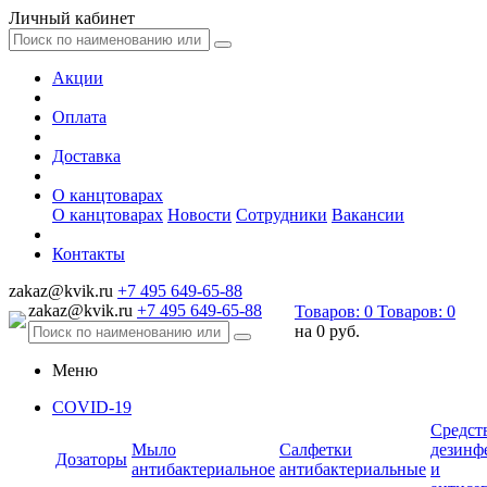
Личный кабинет
Акции
Оплата
Доставка
О канцтоварах
О канцтоварах
Новости
Сотрудники
Вакансии
Контакты
zakaz@kvik.ru
+7 495 649-65-88
zakaz@kvik.ru
+7 495 649-65-88
Товаров:
0
Товаров:
0
на
0 руб.
Меню
COVID-19
Средст
Мыло
Салфетки
дезинф
Дозаторы
антибактериальное
антибактериальные
и