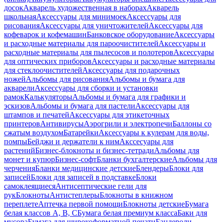
досок
Акварель художественная в наборах
Акварель
школьная
Аксессуары для минимоек
Аксессуары для
рисования
Аксессуары для уничтожителей
Аксессуары для
кофеварок и кофемашин
Банковское оборудование
Аксессуары
и расходные материалы для пароочистителей
Аксессуары и
расходные материалы для пылесосов и полотеров
Аксессуары
для оптических приборов
Аксессуары и расходные материалы
для стеклоочистителей
Аксессуары для подарочных
ножей
Альбомы для рисования
Альбомы и бумага для
акварели
Аксессуары для сборки и установки
рамок
Калькуляторы
Альбомы и бумага для графики и
эскизов
Альбомы и бумага для пастели
Аксессуары для
штампов и печатей
Аксессуары для этикеточных
принтеров
Антивирусы
Аэрогрили и электропечи
Баллоны со
сжатым воздухом
Батарейки
Аксессуары к кулерам для воды,
помпы
Бейджи и держатели к ним
Акссесуары для
растений
Бизнес-блокноты и бизнес-тетради
Альбомы для
монет и купюр
Бизнес-софт
Бланки бухгалтерские
Альбомы для
черчения
Бланки медицинские детские
Блендеры
Блоки для
записей
Блоки для записей в подставке
Блоки
самоклеящиеся
Антисептические гели для
рук
Блокноты
Антистеплеры
Блокноты в книжном
переплете
Аптечка первой помощи
Блокноты детские
Бумага
белая классов А, В, С
Бумага белая премиум класса
Баки для
мусора
Бумага для широкоформатной печати
Бандероли,