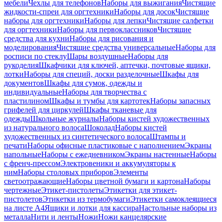
мебели
Чехлы для телефонов
Наборы для выжигания
Чистящие
жидкости-спреи для оргтехники
Наборы для досок
Чистящие
наборы для оргтехники
Наборы для лепки
Чистящие салфетки
для оргтехники
Наборы для первоклассников
Чистящие
средства для кухни
Наборы для рисования и
моделирования
Чистящие средства универсальные
Наборы для
росписи по стеклу
Шары воздушные
Наборы для
рукоделия
Шкафчики для ключей, аптечки, почтовые ящики,
лотки
Наборы для специй, доски разделочные
Шкафы для
документов
Шкафы для сумок, одежды и
индивидуальные
Наборы для творчества с
пластилином
Шкафы и тумбы для картотек
Наборы запасных
грифелей для циркулей
Шкафы тканевые для
одежды
Школьные журналы
Наборы кистей художественных
из натурального волоса
Шоколад
Наборы кистей
художественных из синтетического волоса
Штампы и
печати
Наборы офисные пластиковые с наполнением
Экраны
напольные
Наборы с ежедневником
Экраны настенные
Наборы
с френч-прессом
Электровеники и аккумуляторы к
ним
Наборы столовых приборов
Элементы
светоотражающие
Наборы цветной бумаги и картона
Наборы
чертежные
Этикет-пистолеты
Этикетки для этикет-
пистолетов
Этикетки из термобумаги
Этикетки самоклеящиеся
на листе А4
Ящики и лотки для кассира
Настольные наборы из
металла
Нити и ленты
Ножи
Ножи канцелярские