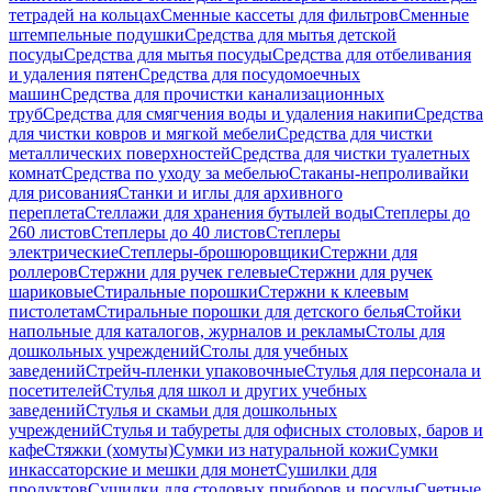
тетрадей на кольцах
Сменные кассеты для фильтров
Сменные
штемпельные подушки
Средства для мытья детской
посуды
Средства для мытья посуды
Средства для отбеливания
и удаления пятен
Средства для посудомоечных
машин
Средства для прочистки канализационных
труб
Средства для смягчения воды и удаления накипи
Средства
для чистки ковров и мягкой мебели
Средства для чистки
металлических поверхностей
Средства для чистки туалетных
комнат
Средства по уходу за мебелью
Стаканы-непроливайки
для рисования
Станки и иглы для архивного
переплета
Стеллажи для хранения бутылей воды
Степлеры до
260 листов
Степлеры до 40 листов
Степлеры
электрические
Степлеры-брошюровщики
Стержни для
роллеров
Стержни для ручек гелевые
Стержни для ручек
шариковые
Стиральные порошки
Стержни к клеевым
пистолетам
Стиральные порошки для детского белья
Стойки
напольные для каталогов, журналов и рекламы
Столы для
дошкольных учреждений
Столы для учебных
заведений
Стрейч-пленки упаковочные
Стулья для персонала и
посетителей
Стулья для школ и других учебных
заведений
Стулья и скамьи для дошкольных
учреждений
Стулья и табуреты для офисных столовых, баров и
кафе
Стяжки (хомуты)
Сумки из натуральной кожи
Сумки
инкассаторские и мешки для монет
Сушилки для
продуктов
Сушилки для столовых приборов и посуды
Счетные