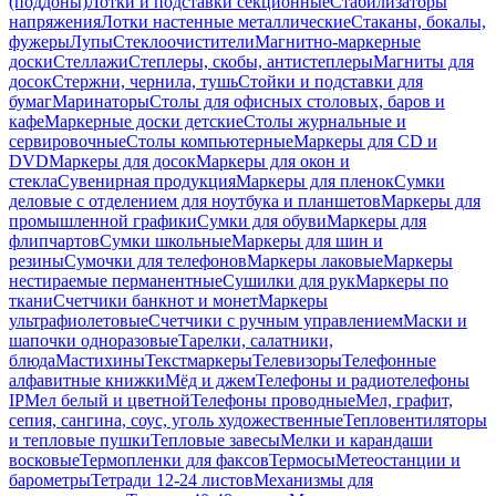
(поддоны)
Лотки и подставки секционные
Стабилизаторы
напряжения
Лотки настенные металлические
Стаканы, бокалы,
фужеры
Лупы
Стеклоочистители
Магнитно-маркерные
доски
Стеллажи
Степлеры, скобы, антистеплеры
Магниты для
досок
Стержни, чернила, тушь
Стойки и подставки для
бумаг
Маринаторы
Столы для офисных столовых, баров и
кафе
Маркерные доски детские
Столы журнальные и
сервировочные
Столы компьютерные
Маркеры для CD и
DVD
Маркеры для досок
Маркеры для окон и
стекла
Сувенирная продукция
Маркеры для пленок
Сумки
деловые с отделением для ноутбука и планшетов
Маркеры для
промышленной графики
Сумки для обуви
Маркеры для
флипчартов
Сумки школьные
Маркеры для шин и
резины
Сумочки для телефонов
Маркеры лаковые
Маркеры
нестираемые перманентные
Сушилки для рук
Маркеры по
ткани
Счетчики банкнот и монет
Маркеры
ультрафиолетовые
Счетчики с ручным управлением
Маски и
шапочки одноразовые
Тарелки, салатники,
блюда
Мастихины
Текстмаркеры
Телевизоры
Телефонные
алфавитные книжки
Мёд и джем
Телефоны и радиотелефоны
IP
Мел белый и цветной
Телефоны проводные
Мел, графит,
сепия, сангина, соус, уголь художественные
Тепловентиляторы
и тепловые пушки
Тепловые завесы
Мелки и карандаши
восковые
Термопленки для факсов
Термосы
Метеостанции и
барометры
Тетради 12-24 листов
Механизмы для