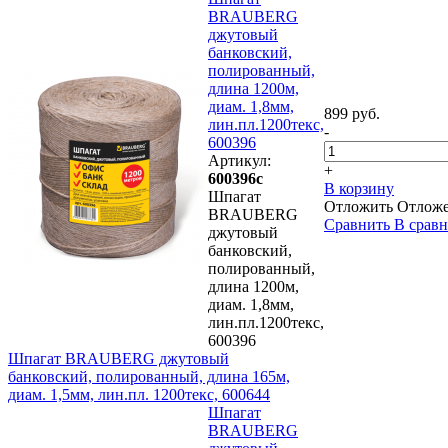
BRAUBERG
джутовый
банковский,
полированный,
длина 1200м,
диам. 1,8мм,
899 руб.
лин.пл.1200текс,
-
600396
Артикул:
+
600396с
В корзину
Шпагат
Отложить
Отлож
BRAUBERG
Сравнить
В срав
джутовый
банковский,
полированный,
длина 1200м,
диам. 1,8мм,
лин.пл.1200текс,
600396
Шпагат BRAUBERG джутовый
банковский, полированный, длина 165м,
диам. 1,5мм, лин.пл. 1200текс, 600644
Шпагат
BRAUBERG