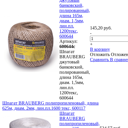
джутовый
банковский,
полированный,
длина 165м,
диам. 1,5мм,
лин.пл.
145,20 руб.
1200текс,
-
600644
Артикул:
+
600644с
В корзину
Шпагат
Отложить
Отложе
BRAUBERG
Сравнить
В сравн
джутовый
банковский,
полированный,
длина 165м,
диам. 1,5мм,
лин.пл.
1200текс,
600644
Шпагат BRAUBERG полипропиленовый, длина
625м, диам. 2мм, лин.пл.1600 текс, 600117
Шпагат
BRAUBERG
полипропиленовый,