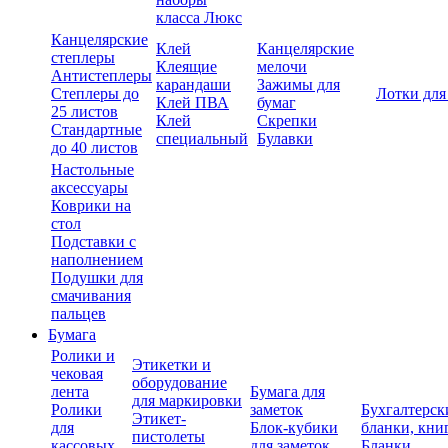
класса Люкс
Канцелярские
Клей
Канцелярские
степлеры
Клеящие
мелочи
Антистеплеры
карандаши
Зажимы для
Степлеры до
Лотки для
Клей ПВА
бумаг
25 листов
Клей
Скрепки
Стандартные
специальный
Булавки
до 40 листов
Настольные
аксессуары
Коврики на
стол
Подставки с
наполнением
Подушки для
смачивания
пальцев
Бумага
Ролики и
Этикетки и
чековая
оборудование
лента
Бумага для
для маркировки
Ролики
заметок
Бухгалтерск
Этикет-
для
Блок-кубики
бланки, кни
пистолеты
кассовых
для заметок
Бланки