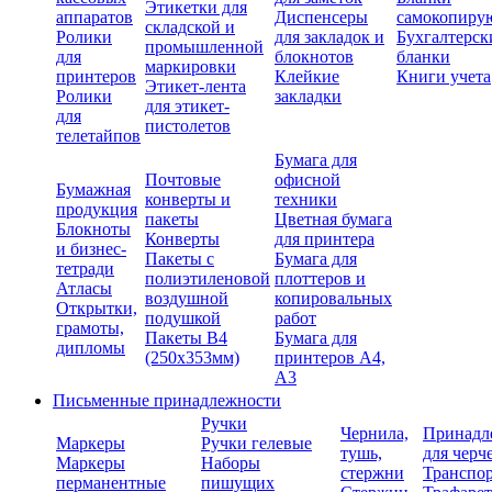
Этикетки для
аппаратов
Диспенсеры
самокопиру
складской и
Ролики
для закладок и
Бухгалтерск
промышленной
для
блокнотов
бланки
маркировки
принтеров
Клейкие
Книги учета
Этикет-лента
Ролики
закладки
для этикет-
для
пистолетов
телетайпов
Бумага для
Почтовые
офисной
Бумажная
конверты и
техники
продукция
пакеты
Цветная бумага
Блокноты
Конверты
для принтера
и бизнес-
Пакеты с
Бумага для
тетради
полиэтиленовой
плоттеров и
Атласы
воздушной
копировальных
Открытки,
подушкой
работ
грамоты,
Пакеты В4
Бумага для
дипломы
(250х353мм)
принтеров А4,
А3
Письменные принадлежности
Ручки
Чернила,
Принадл
Маркеры
Ручки гелевые
тушь,
для черч
Маркеры
Наборы
стержни
Транспо
перманентные
пишущих