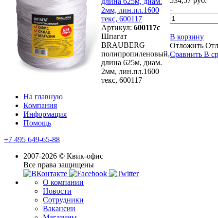
534,57 руб.
длина 625м, диам.
-
2мм, лин.пл.1600
текс, 600117
Артикул:
600117с
+
Шпагат
В корзину
BRAUBERG
Отложить
От
полипропиленовый,
Сравнить
В с
длина 625м, диам.
2мм, лин.пл.1600
текс, 600117
На главную
Компания
Информация
Помощь
+7 495 649-65-88
2007-2026 © Квик-офис
Все права защищены
О компании
Новости
Сотрудники
Вакансии
Магазины