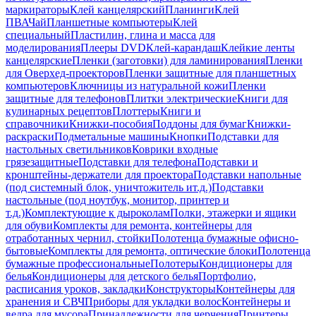
маркираторы
Клей канцелярский
Планинги
Клей
ПВА
Чай
Планшетные компьютеры
Клей
специальный
Пластилин, глина и масса для
моделирования
Плееры DVD
Клей-карандаш
Клейкие ленты
канцелярские
Пленки (заготовки) для ламинирования
Пленки
для Оверхед-проекторов
Пленки защитные для планшетных
компьютеров
Ключницы из натуральной кожи
Пленки
защитные для телефонов
Плитки электрические
Книги для
кулинарных рецептов
Плоттеры
Книги и
справочники
Книжки-пособия
Поддоны для бумаг
Книжки-
раскраски
Подметальные машины
Кнопки
Подставки для
настольных светильников
Коврики входные
грязезащитные
Подставки для телефона
Подставки и
кронштейны-держатели для проектора
Подставки напольные
(под системный блок, уничтожитель ит.д.)
Подставки
настольные (под ноутбук, монитор, принтер и
т.д.)
Комплектующие к дыроколам
Полки, этажерки и ящики
для обуви
Комплекты для ремонта, контейнеры для
отработанных чернил, стойки
Полотенца бумажные офисно-
бытовые
Комплекты для ремонта, оптические блоки
Полотенца
бумажные профессиональные
Полотеры
Кондиционеры для
белья
Кондиционеры для детского белья
Портфолио,
расписания уроков, закладки
Конструкторы
Контейнеры для
хранения и СВЧ
Приборы для укладки волос
Контейнеры и
ведра для мусора
Принадлежности для черчения
Принтеры