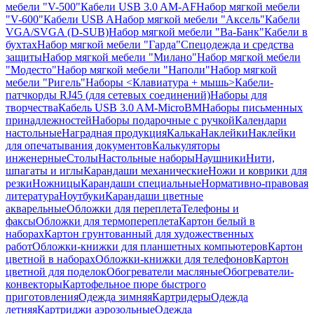
мебели "V-500"
Кабели USB 3.0 AM-AF
Набор мягкой мебели
"V-600"
Кабели USB A
Набор мягкой мебели "Аксель"
Кабели
VGA/SVGA (D-SUB)
Набор мягкой мебели "Ва-Банк"
Кабели в
бухтах
Набор мягкой мебели "Гарда"
Спецодежда и средства
защиты
Набор мягкой мебели "Милано"
Набор мягкой мебели
"Модесто"
Набор мягкой мебели "Наполи"
Набор мягкой
мебели "Ригель"
Наборы <Клавиатура + мышь>
Кабели-
патчкорды RJ45 (для сетевых соединений)
Наборы для
творчества
Кабель USB 3.0 AM-MicroBM
Наборы письменных
принадлежностей
Наборы подарочные с ручкой
Календари
настольные
Наградная продукция
Калька
Наклейки
Наклейки
для опечатывания документов
Калькуляторы
инженерные
Столы
Настольные наборы
Наушники
Нити,
шпагаты и иглы
Карандаши механические
Ножи и коврики для
резки
Ножницы
Карандаши специальные
Нормативно-правовая
литература
Ноутбуки
Карандаши цветные
акварельные
Обложки для переплета
Телефоны и
факсы
Обложки для термопереплета
Картон белый в
наборах
Картон грунтованный для художественных
работ
Обложки-книжки для планшетных компьютеров
Картон
цветной в наборах
Обложки-книжки для телефонов
Картон
цветной для поделок
Обогреватели масляные
Обогреватели-
конвекторы
Картофельное пюре быстрого
приготовления
Одежда зимняя
Картридеры
Одежда
летняя
Картриджи аэрозольные
Одежда