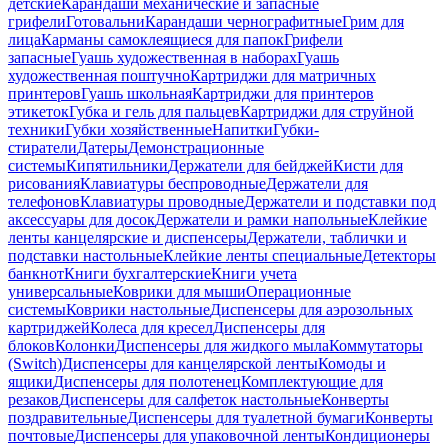
детские
Карандаши механические и запасные
грифели
Готовальни
Карандаши чернографитные
Грим для
лица
Карманы самоклеящиеся для папок
Грифели
запасные
Гуашь художественная в наборах
Гуашь
художественная поштучно
Картриджи для матричных
принтеров
Гуашь школьная
Картриджи для принтеров
этикеток
Губка и гель для пальцев
Картриджи для струйной
техники
Губки хозяйственные
Напитки
Губки-
стиратели
Датеры
Демонстрационные
системы
Кипятильники
Держатели для бейджей
Кисти для
рисования
Клавиатуры беспроводные
Держатели для
телефонов
Клавиатуры проводные
Держатели и подставки под
аксессуары для досок
Держатели и рамки напольные
Клейкие
ленты канцелярские и диспенсеры
Держатели, таблички и
подставки настольные
Клейкие ленты специальные
Детекторы
банкнот
Книги бухгалтерские
Книги учета
универсальные
Коврики для мыши
Операционные
системы
Коврики настольные
Диспенсеры для аэрозольных
картриджей
Колеса для кресел
Диспенсеры для
блоков
Колонки
Диспенсеры для жидкого мыла
Коммутаторы
(Switch)
Диспенсеры для канцелярской ленты
Комоды и
ящики
Диспенсеры для полотенец
Комплектующие для
резаков
Диспенсеры для салфеток настольные
Конверты
поздравительные
Диспенсеры для туалетной бумаги
Конверты
почтовые
Диспенсеры для упаковочной ленты
Кондиционеры