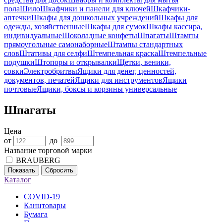
пола
Шило
Шкафчики и панели для ключей
Шкафчики-
аптечки
Шкафы для дошкольных учреждений
Шкафы для
одежды, хозяйственные
Шкафы для сумок
Шкафы кассира,
индивидуальные
Шоколадные конфеты
Шпагаты
Штампы
прямоугольные самонаборные
Штампы стандартных
слов
Штативы для селфи
Штемпельная краска
Штемпельные
подушки
Штопоры и открывалки
Щетки, веники,
совки
Электробритвы
Ящики для денег, ценностей,
документов, печатей
Ящики для инструментов
Ящики
почтовые
Ящики, боксы и корзины универсальные
Шпагаты
Цена
от
до
Название торговой марки
BRAUBERG
Показать
Сбросить
Каталог
COVID-19
Канцтовары
Бумага