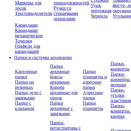
Стержни
Трафаре
Маркеры для
принадлежностей
Тушь
фигур, л
досок
Ручки со
чертежная
окружно
Текстовыделители
стираемыми
Чернила
Угольни
чернилами
Карандаши
Карандаши
механические
Точилки
Грифели для
карандашей
Папки и системы архивации
Папки-
Папки
конверты
Картонные
архивные
Папки
Папки-
папки
Боксы
планшеты и
конверты 
Папки на
архивные
адресные
молнии
резинках
Короба
папки
Папки-
Папки дело с
архивные для
Адресные
уголки
завязками
папок
папки
пластико
Папки с
Папки
Папки
Папки-
клапаном
архивные с
планшеты
конверты 
завязками
кнопке
Папки-
регистраторы с
Подвесна