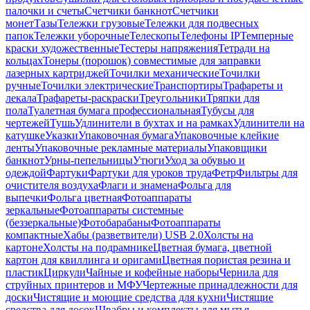
палочки и счеты
Счетчики банкнот
Счетчики
монет
Тазы
Тележки грузовые
Тележки для подвесных
папок
Тележки уборочные
Телескопы
Телефоны IP
Темперные
краски художественные
Тестеры напряжения
Тетради на
кольцах
Тонеры (порошок) совместимые для заправки
лазерных картриджей
Точилки механические
Точилки
ручные
Точилки электрические
Транспортиры
Трафареты и
лекала
Трафареты-раскраски
Треугольники
Тряпки для
пола
Туалетная бумага профессиональная
Тубусы для
чертежей
Тушь
Удлинители в бухтах и на рамках
Удлинители на
катушке
Указки
Упаковочная бумага
Упаковочные клейкие
ленты
Упаковочные рекламные материалы
Упаковщики
банкнот
Урны-пепельницы
Утюги
Уход за обувью и
одеждой
Фартуки
Фартуки для уроков труда
Фетр
Фильтры для
очистителя воздуха
Флаги и знамена
Фольга для
выпечки
Фольга цветная
Фотоаппараты
зеркальные
Фотоаппараты системные
(беззеркальные)
Фотобарабаны
Фотоаппараты
компактные
Хабы (разветвители) USB 2.0
Холсты на
картоне
Холсты на подрамнике
Цветная бумага, цветной
картон для квиллинга и оригами
Цветная пористая резина и
пластик
Циркули
Чайные и кофейные наборы
Чернила для
струйных принтеров и МФУ
Чертежные принадлежности для
доски
Чистящие и моющие средства для кухни
Чистящие
средства для досок
Швабры и комплекты для мытья