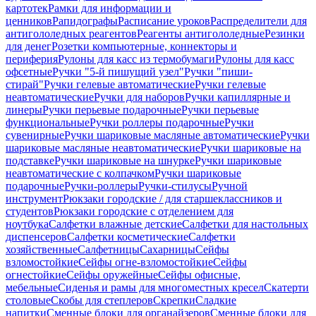
картотек
Рамки для информации и
ценников
Рапидографы
Расписание уроков
Распределители для
антигололедных реагентов
Реагенты антигололедные
Резинки
для денег
Розетки компьютерные, коннекторы и
периферия
Рулоны для касс из термобумаги
Рулоны для касс
офсетные
Ручки "5-й пишущий узел"
Ручки "пиши-
стирай"
Ручки гелевые автоматические
Ручки гелевые
неавтоматические
Ручки для наборов
Ручки капиллярные и
линеры
Ручки перьевые подарочные
Ручки перьевые
функциональные
Ручки роллеры подарочные
Ручки
сувенирные
Ручки шариковые масляные автоматические
Ручки
шариковые масляные неавтоматические
Ручки шариковые на
подставке
Ручки шариковые на шнурке
Ручки шариковые
неавтоматические с колпачком
Ручки шариковые
подарочные
Ручки-роллеры
Ручки-стилусы
Ручной
инструмент
Рюкзаки городские / для старшеклассников и
студентов
Рюкзаки городские с отделением для
ноутбука
Салфетки влажные детские
Салфетки для настольных
диспенсеров
Салфетки косметические
Салфетки
хозяйственные
Салфетницы
Сахарницы
Сейфы
взломостойкие
Сейфы огне-взломостойкие
Сейфы
огнестойкие
Сейфы оружейные
Сейфы офисные,
мебельные
Сиденья и рамы для многоместных кресел
Скатерти
столовые
Скобы для степлеров
Скрепки
Сладкие
напитки
Сменные блоки для органайзеров
Сменные блоки для