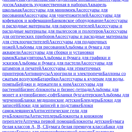
досок
Акварель художественная в наборах
Акварель
школьная
Аксессуары для минимоек
Аксессуары для
рисования
Аксессуары для уничтожителей
Аксессуары для
кофеварок и кофемашин
Банковское оборудование
Аксессуары
и расходные материалы для пароочистителей
Аксессуары и
расходные материалы для пылесосов и полотеров
Аксессуары
для оптических приборов
Аксессуары и расходные материалы
для стеклоочистителей
Аксессуары для подарочных
ножей
Альбомы для рисования
Альбомы и бумага для
акварели
Аксессуары для сборки и установки
рамок
Калькуляторы
Альбомы и бумага для графики и
эскизов
Альбомы и бумага для пастели
Аксессуары для
штампов и печатей
Аксессуары для этикеточных
принтеров
Антивирусы
Аэрогрили и электропечи
Баллоны со
сжатым воздухом
Батарейки
Аксессуары к кулерам для воды,
помпы
Бейджи и держатели к ним
Акссесуары для
растений
Бизнес-блокноты и бизнес-тетради
Альбомы для
монет и купюр
Бизнес-софт
Бланки бухгалтерские
Альбомы для
черчения
Бланки медицинские детские
Блендеры
Блоки для
записей
Блоки для записей в подставке
Блоки
самоклеящиеся
Антисептические гели для
рук
Блокноты
Антистеплеры
Блокноты в книжном
переплете
Аптечка первой помощи
Блокноты детские
Бумага
белая классов А, В, С
Бумага белая премиум класса
Баки для
мусора
Бумага для широкоформатной печати
Бандероли,