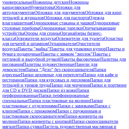
универсальные
Ножницы детские
Ножницы
канцелярские
Нумераторы
Обложки для
автодокументов
Обложки для документов
Обложки для книг,
тетрадей и журналов
Обложки для паспорта
Одежда
влагозащитная
Одноразовые стаканы и чашки
Одноразовые
столовые приборы
Одноразовые тарелки
Опечатывающие
устройства
Опоры для спины
Органайзеры бизнес-
класса
Освежители воздуха
Освежители для туалета
Оснастки
для печатей и штампов
Отпариватели
Очистители
воздуха
Пакеты "майка"
Пакеты для упаковки купюр
Пакеты и
бумага подарочные
Пакеты с замком "зиплок"
Пакеты с
петлевой и вырубной ручкой
Пакеты фасовочные
Палитры для
рисования
Палитры художественные
Панели для
демосистем
Папки "Дело" без скоросшивателя
Папки
адресные
Папки архивные для переплета
Папки для кафе и
ресторанов
Папки для курсовых и дипломов
Папки для
тетрадей и уроков труда
Папки для черчения
Папки и портмоне
для CD и DVD дисков
Папки из кожи
Папки
перфорированные
Папки перфорированные
специальные
Папки пластиковые на молнии
Папки
пластиковые с отделениями
Папки с завязками
Папки с
клипом
Папки с прижимом
Папки с пружинным и
пластиковым скоросшивателем
Папки-конверты на
молнии
Папки-конверты с кнопкой
Папки-скоросшиватели
мягкие
Папки-сумки
Пастель художественная маслянная и