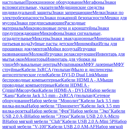
настольные
Проекционное оборудование
Мегафоны
Знаки
вспомогательные, указатели
Медицинские средства
индивидуальной защиты
Знаки запрещающие
Мелки
Знаки по
электробезопасности
Знаки пожарной безопасности
Мешки для
мусора
Знаки предписывающие
Расходные
материалы
Микроволновые печи и кронштейны
Знаки
предупреждающие
Микрофоны
Знаки сигнальные,
оградительные
Миксеры
Знаки эвакуационные
Минеральная и
питьевая вода
Зубные пасты детские
Минимойки
Иглы для
прошивки документов
Мойки воздуха
Игрушки
развивающие
Молоко
Игрушки релаксирующие
Инвентарь для
мытья окон
Мониторы
Инвентарь для уборки на
улице
Музыкальные центры
Мультиварки
МФУ лазерные
МФУ
струйные
Кабели 3xRCA (тюльпан)
Мыло и диспенсеры,
антисептические гели
Кабели DVI-D Dual Link
Мыши
беспроводные компьютерные
Кабели HDMI A - A
Мыши
проводные компьютерные
Кабели HDMI A -
C(mini)
Мясорубки
Кабели HDMI-A - DVI-D
Набор мебели
"Канц"
Кабели Jack 3.5 mm - 2xRCA (тюльпан)
Сетевое
оборудование
Набор мебели "Монолит"
Кабели Jack 3.5 mm
вилка-вилка
Набор мебели "Приоритет"
Кабели Jack 3.5 mm
вилка-розетка
Набор мебели "Фея"
Набор мебели "Эко"
Кабели
USB 2.0 A-B
Набор мебели "Этюд"
Кабели USB 2.0 A-Micro
B
Набор мягкой мебели "Club"
Кабели USB 2.0 A-Mini 5P
Набор
мягкой мебели "V-100"
Кабели USB 2.0 AM-AF
Набор мягкой