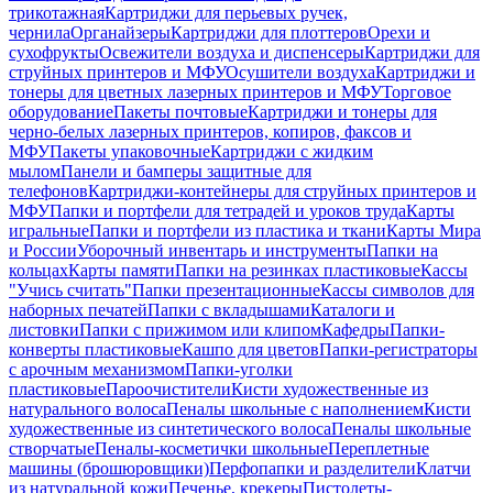
трикотажная
Картриджи для перьевых ручек,
чернила
Органайзеры
Картриджи для плоттеров
Орехи и
сухофрукты
Освежители воздуха и диспенсеры
Картриджи для
струйных принтеров и МФУ
Осушители воздуха
Картриджи и
тонеры для цветных лазерных принтеров и МФУ
Торговое
оборудование
Пакеты почтовые
Картриджи и тонеры для
черно-белых лазерных принтеров, копиров, факсов и
МФУ
Пакеты упаковочные
Картриджи с жидким
мылом
Панели и бамперы защитные для
телефонов
Картриджи-контейнеры для струйных принтеров и
МФУ
Папки и портфели для тетрадей и уроков труда
Карты
игральные
Папки и портфели из пластика и ткани
Карты Мира
и России
Уборочный инвентарь и инструменты
Папки на
кольцах
Карты памяти
Папки на резинках пластиковые
Кассы
"Учись считать"
Папки презентационные
Кассы символов для
наборных печатей
Папки с вкладышами
Каталоги и
листовки
Папки с прижимом или клипом
Кафедры
Папки-
конверты пластиковые
Кашпо для цветов
Папки-регистраторы
с арочным механизмом
Папки-уголки
пластиковые
Пароочистители
Кисти художественные из
натурального волоса
Пеналы школьные с наполнением
Кисти
художественные из синтетического волоса
Пеналы школьные
створчатые
Пеналы-косметички школьные
Переплетные
машины (брошюровщики)
Перфопапки и разделители
Клатчи
из натуральной кожи
Печенье, крекеры
Пистолеты-