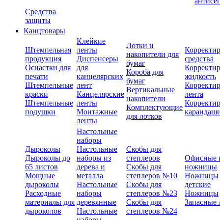
антисе
Средства
защиты
Канцтовары
Клейкие
Лотки и
Штемпельная
ленты
Корректи
накопители для
продукция
Диспенсеры
средства
бумаг
Оснастки для
для
Корректи
Короба для
печати
канцелярских
жидкость
бумаг
Штемпельные
лент
Корректи
Вертикальные
краски
Канцелярские
лента
накопители
Штемпельные
ленты
Корректи
Комплектующие
подушки
Монтажные
карандаш
для лотков
ленты
Настольные
наборы
Дыроколы
Настольные
Скобы для
Дыроколы до
наборы из
степлеров
Офисные 
65 листов
дерева и
Скобы для
ножницы
Мощные
металла
степлеров №10
Ножницы
дыроколы
Настольные
Скобы для
детские
Расходные
наборы
степлеров №23
Ножницы
материалы для
деревянные
Скобы для
Запасные 
дыроколов
Настольные
степлеров №24
наборы