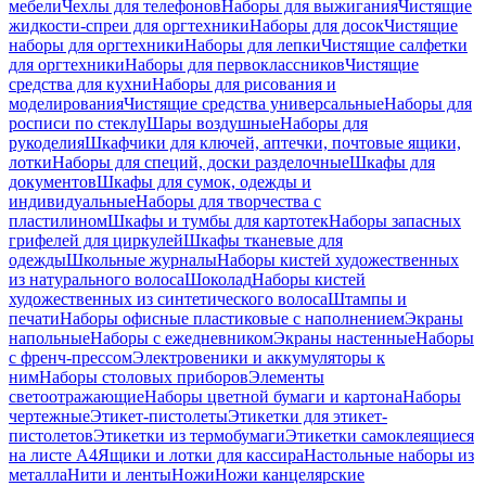
мебели
Чехлы для телефонов
Наборы для выжигания
Чистящие
жидкости-спреи для оргтехники
Наборы для досок
Чистящие
наборы для оргтехники
Наборы для лепки
Чистящие салфетки
для оргтехники
Наборы для первоклассников
Чистящие
средства для кухни
Наборы для рисования и
моделирования
Чистящие средства универсальные
Наборы для
росписи по стеклу
Шары воздушные
Наборы для
рукоделия
Шкафчики для ключей, аптечки, почтовые ящики,
лотки
Наборы для специй, доски разделочные
Шкафы для
документов
Шкафы для сумок, одежды и
индивидуальные
Наборы для творчества с
пластилином
Шкафы и тумбы для картотек
Наборы запасных
грифелей для циркулей
Шкафы тканевые для
одежды
Школьные журналы
Наборы кистей художественных
из натурального волоса
Шоколад
Наборы кистей
художественных из синтетического волоса
Штампы и
печати
Наборы офисные пластиковые с наполнением
Экраны
напольные
Наборы с ежедневником
Экраны настенные
Наборы
с френч-прессом
Электровеники и аккумуляторы к
ним
Наборы столовых приборов
Элементы
светоотражающие
Наборы цветной бумаги и картона
Наборы
чертежные
Этикет-пистолеты
Этикетки для этикет-
пистолетов
Этикетки из термобумаги
Этикетки самоклеящиеся
на листе А4
Ящики и лотки для кассира
Настольные наборы из
металла
Нити и ленты
Ножи
Ножи канцелярские