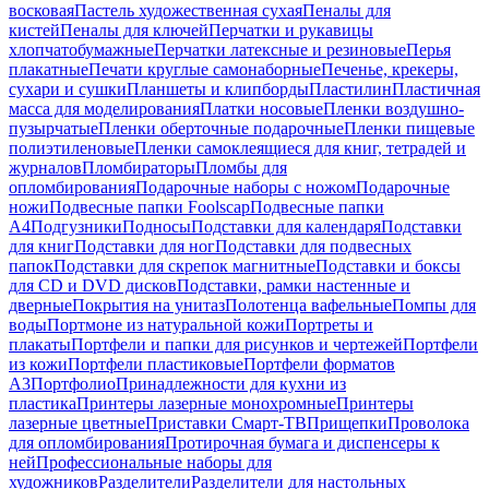
восковая
Пастель художественная сухая
Пеналы для
кистей
Пеналы для ключей
Перчатки и рукавицы
хлопчатобумажные
Перчатки латексные и резиновые
Перья
плакатные
Печати круглые самонаборные
Печенье, крекеры,
сухари и сушки
Планшеты и клипборды
Пластилин
Пластичная
масса для моделирования
Платки носовые
Пленки воздушно-
пузырчатые
Пленки оберточные подарочные
Пленки пищевые
полиэтиленовые
Пленки самоклеящиеся для книг, тетрадей и
журналов
Пломбираторы
Пломбы для
опломбирования
Подарочные наборы с ножом
Подарочные
ножи
Подвесные папки Foolscap
Подвесные папки
А4
Подгузники
Подносы
Подставки для календаря
Подставки
для книг
Подставки для ног
Подставки для подвесных
папок
Подставки для скрепок магнитные
Подставки и боксы
для CD и DVD дисков
Подставки, рамки настенные и
дверные
Покрытия на унитаз
Полотенца вафельные
Помпы для
воды
Портмоне из натуральной кожи
Портреты и
плакаты
Портфели и папки для рисунков и чертежей
Портфели
из кожи
Портфели пластиковые
Портфели форматов
А3
Портфолио
Принадлежности для кухни из
пластика
Принтеры лазерные монохромные
Принтеры
лазерные цветные
Приставки Смарт-ТВ
Прищепки
Проволока
для опломбирования
Протирочная бумага и диспенсеры к
ней
Профессиональные наборы для
художников
Разделители
Разделители для настольных