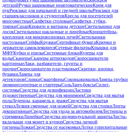
детский
Ручки шариковые неавтоматические
Крем для
рук
Рюкзаки для начальной и средней школы
Рюкзаки для
старшеклассников и студентов
Кресла для посетителей
многоместные
Салфетки столовые
Салфетки, губки,
тряпки
Сахар
Кровати и матрацы детские
Светильники для
досок
Светильники накладные и линейные
Кронштейны-
крепления для микроволновых печей
Светильники
настольные
Сейфы
Кружки
Сертификат-бумага
Крючки и
держатели самоклеящиеся
Сетевые фильтры
Крышки для
МФУ
Кубки и призы
Системные блоки
Кулеры для
воды
Сканеры
Сканеры штрихкодов
Скоросшиватели
картонные
Лаки, разбавители, грунты и
прочие
Скоросшиватели пластиковые
Скрепки, кнопки,
булавки
Лампы для
детекторов
Сливки
Смартфоны
Соковыжималки
Лампы-трубки
люминесцентные и стартеры
Соль
Ланч-боксы
Сплит-
системы
Средства для дезинфекции
Ластики
художественные
Средства для минимоек
Средства для мытья
пола
Леденцы, карамель и драже
Средства для мытья
стекол
Лезвия сменные для ножей
Средства для стирки
Ленты
декоративные
Средства для ухода за автомобилем
Лестницы и
стремянки
Линейки
Средства индивидуальной защиты
Листы-
вкладыши для монет и купюр
Средства личной
гигиены
Ложки
Средства от насекомых
Лотки горизонтальные