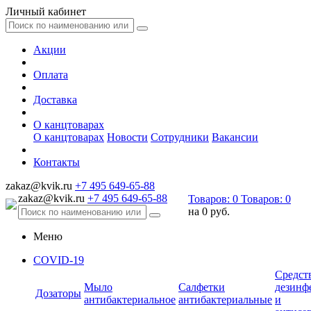
Личный кабинет
Акции
Оплата
Доставка
О канцтоварах
О канцтоварах
Новости
Сотрудники
Вакансии
Контакты
zakaz@kvik.ru
+7 495 649-65-88
zakaz@kvik.ru
+7 495 649-65-88
Товаров:
0
Товаров:
0
на
0 руб.
Меню
COVID-19
Средст
Мыло
Салфетки
дезинф
Дозаторы
антибактериальное
антибактериальные
и