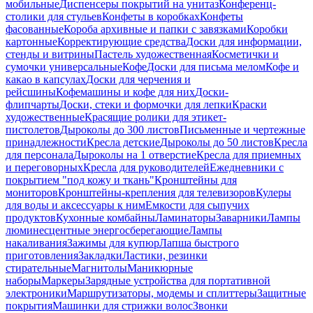
мобильные
Диспенсеры покрытий на унитаз
Конференц-
столики для стульев
Конфеты в коробках
Конфеты
фасованные
Короба архивные и папки с завязками
Коробки
картонные
Корректирующие средства
Доски для информации,
стенды и витрины
Пастель художественная
Косметички и
сумочки универсальные
Кофе
Доски для письма мелом
Кофе и
какао в капсулах
Доски для черчения и
рейсшины
Кофемашины и кофе для них
Доски-
флипчарты
Доски, стеки и формочки для лепки
Краски
художественные
Красящие ролики для этикет-
пистолетов
Дыроколы до 300 листов
Письменные и чертежные
принадлежности
Кресла детские
Дыроколы до 50 листов
Кресла
для персонала
Дыроколы на 1 отверстие
Кресла для приемных
и переговорных
Кресла для руководителей
Ежедневники с
покрытием "под кожу и ткань"
Кронштейны для
мониторов
Кронштейны-крепления для телевизоров
Кулеры
для воды и аксессуары к ним
Емкости для сыпучих
продуктов
Кухонные комбайны
Ламинаторы
Заварники
Лампы
люминесцентные энергосберегающие
Лампы
накаливания
Зажимы для купюр
Лапша быстрого
приготовления
Закладки
Ластики, резинки
стирательные
Магнитолы
Маникюрные
наборы
Маркеры
Зарядные устройства для портативной
электроники
Маршрутизаторы, модемы и сплиттеры
Защитные
покрытия
Машинки для стрижки волос
Звонки