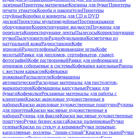
лазерные
Принтеры матричные
Корзины для бумаг
Принтеры
печати этикеток
Короба и накопители
Принтеры
струйные
Коробки и конверты для CD и DVD
дисков
Проекторы мультимедийные
Противокражное
оборудование
Корректирующие жидкости
Пружины для
переплета
Корректирующие ленты
Пылесосы
Корректирующие
ручки
Пылеуловители
Радиобудильники
Косметички из
натуральной кожи
Радиостанции
Кофе
зерновой
Радиотелефоны
Развивающие игры
Кофе
молотый
Рамки для дипломов, сертификатов, грамот,
фотографий
Кофе растворимый
Рамки для информации и
ценников собираемые в системы
Кофеварки капельные
Ранцы
с жестким каркасом
Кофеварки
рожковые
Распылители
Кофемашины
автоматические
Расходные материалы для пистолетов-
маркираторов
Кофемашины капсульные
Резаки для
бумаги
Кофемолки
Рекламные материалы для работы с
клиентами
Краски акриловые художественные в
наборах
Краски акриловые художественные поштучно
Рулоны
для принтера
Краски масляные художественные в
наборах
Рулоны для факсов
Краски масляные художественные
поштучно
Ручки бизнес-класса
Краски пальчиковые
Ручки
гелевые
Краски по стеклу и керамике
Ручки перьевые,
капиллярные, роллеры, "пиши-стирай"
Краски по ткани
Ручки
подарочные
Ручки шариковые автоматические
Крем