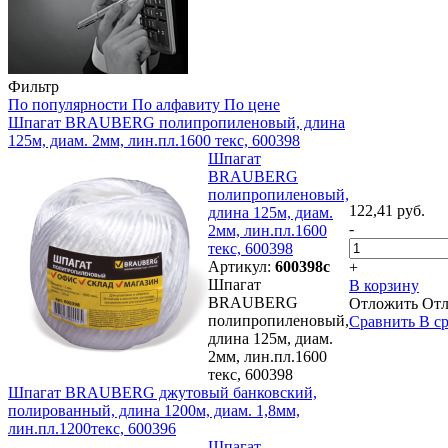
Фильтр
По популярности
По алфавиту
По цене
Шпагат BRAUBERG полипропиленовый, длина
125м, диам. 2мм, лин.пл.1600 текс, 600398
Шпагат
BRAUBERG
полипропиленовый,
122,41 руб.
длина 125м, диам.
-
2мм, лин.пл.1600
текс, 600398
Артикул:
600398с
+
Шпагат
В корзину
BRAUBERG
Отложить
От
полипропиленовый,
Сравнить
В с
длина 125м, диам.
2мм, лин.пл.1600
текс, 600398
Шпагат BRAUBERG джутовый банковский,
полированный, длина 1200м, диам. 1,8мм,
лин.пл.1200текс, 600396
Шпагат