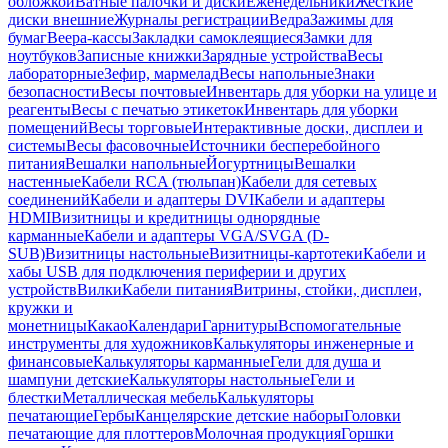
обложкой
Ватные палочки и диски
Еженедельники
Жесткие
диски внешние
Журналы регистрации
Ведра
Зажимы для
бумаг
Веера-кассы
Закладки самоклеящиеся
Замки для
ноутбуков
Записные книжки
Зарядные устройства
Весы
лабораторные
Зефир, мармелад
Весы напольные
Знаки
безопасности
Весы почтовые
Инвентарь для уборки на улице и
реагенты
Весы с печатью этикеток
Инвентарь для уборки
помещений
Весы торговые
Интерактивные доски, дисплеи и
системы
Весы фасовочные
Источники бесперебойного
питания
Вешалки напольные
Йогуртницы
Вешалки
настенные
Кабели RCA (тюльпан)
Кабели для сетевых
соединений
Кабели и адаптеры DVI
Кабели и адаптеры
HDMI
Визитницы и кредитницы однорядные
карманные
Кабели и адаптеры VGA/SVGA (D-
SUB)
Визитницы настольные
Визитницы-картотеки
Кабели и
хабы USB для подключения периферии и других
устройств
Вилки
Кабели питания
Витрины, стойки, дисплеи,
кружки и
монетницы
Какао
Календари
Гарнитуры
Вспомогательные
инструменты для художников
Калькуляторы инженерные и
финансовые
Калькуляторы карманные
Гели для душа и
шампуни детские
Калькуляторы настольные
Гели и
блестки
Металлическая мебель
Калькуляторы
печатающие
Гербы
Канцелярские детские наборы
Головки
печатающие для плоттеров
Молочная продукция
Горшки