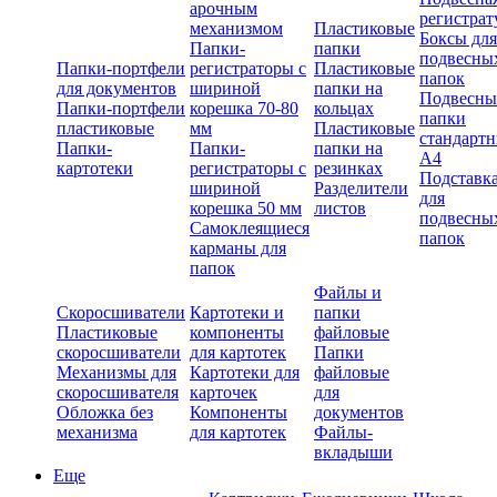
арочным
регистрат
механизмом
Пластиковые
Боксы для
Папки-
папки
подвесны
Папки-портфели
регистраторы с
Пластиковые
папок
для документов
шириной
папки на
Подвесны
Папки-портфели
корешка 70-80
кольцах
папки
пластиковые
мм
Пластиковые
стандарт
Папки-
Папки-
папки на
А4
картотеки
регистраторы с
резинках
Подставк
шириной
Разделители
для
корешка 50 мм
листов
подвесны
Самоклеящиеся
папок
карманы для
папок
Файлы и
Скоросшиватели
Картотеки и
папки
Пластиковые
компоненты
файловые
скоросшиватели
для картотек
Папки
Механизмы для
Картотеки для
файловые
скоросшивателя
карточек
для
Обложка без
Компоненты
документов
механизма
для картотек
Файлы-
вкладыши
Еще