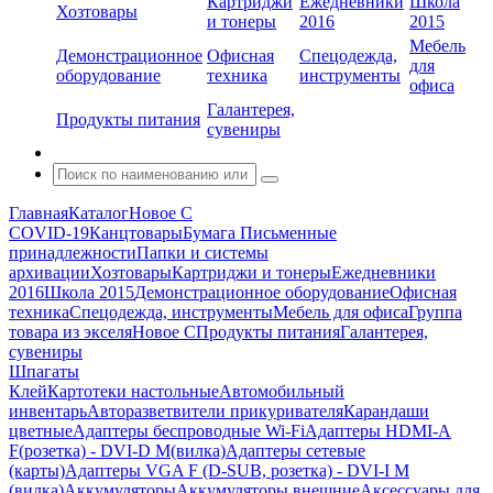
Картриджи
Ежедневники
Школа
Хозтовары
и тонеры
2016
2015
Мебель
Демонстрационное
Офисная
Спецодежда,
для
оборудование
техника
инструменты
офиса
Галантерея,
Продукты питания
сувениры
Главная
Каталог
Новое С
COVID-19
Канцтовары
Бумага
Письменные
принадлежности
Папки и системы
архивации
Хозтовары
Картриджи и тонеры
Ежедневники
2016
Школа 2015
Демонстрационное оборудование
Офисная
техника
Спецодежда, инструменты
Мебель для офиса
Группа
товара из экселя
Новое С
Продукты питания
Галантерея,
сувениры
Шпагаты
Клей
Картотеки настольные
Автомобильный
инвентарь
Авторазветвители прикуривателя
Карандаши
цветные
Адаптеры беспроводные Wi-Fi
Адаптеры HDMI-A
F(розетка) - DVI-D M(вилка)
Адаптеры сетевые
(карты)
Адаптеры VGA F (D-SUB, розетка) - DVI-I M
(вилка)
Аккумуляторы
Аккумуляторы внешние
Аксессуары для